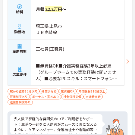
月収
22.2万円
～
給料
埼玉県 上尾市
勤務地
ＪＲ高崎線
正社員(正職員)
雇用形態
■無資格OK■介護実務経験3年以上必須
（グループホームでの実務経験は問いませ
応募要件
ん）■必要なPCスキル：スマートフォンで
のデータの入力が必須
駅から徒歩10分以内
残業少なめ
無資格OK
年間休日110日以上
研修制度あり
ボーナス・賞与あり
社会保険完備
交通費支給
退職金制度あり
少人数で家庭的な雰囲気の中でご利用者をサポー
ト！生活の一部をご入居者がスムーズにおこなえる
ように、ケアマネジャー、介護福祉士や看護師等の
有資格者をはじめ、ケアスタッフが一丸となり支援