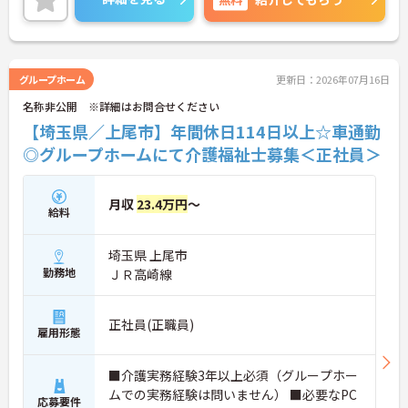
に取り組んでいただけます◎
ご興味ある方には、面接対策ポイントなど、さらに
詳細をお話しいたしますのでお気軽にご相談くださ
い！
グループホーム
更新日：2026年07月16日
名称非公開 ※詳細はお問合せください
【埼玉県／上尾市】年間休日114日以上☆車通勤
◎グループホームにて介護福祉士募集＜正社員＞
月収
23.4万円
～
給料
埼玉県 上尾市
勤務地
ＪＲ高崎線
正社員(正職員)
雇用形態
■介護実務経験3年以上必須（グループホー
ムでの実務経験は問いません） ■必要なPC
応募要件