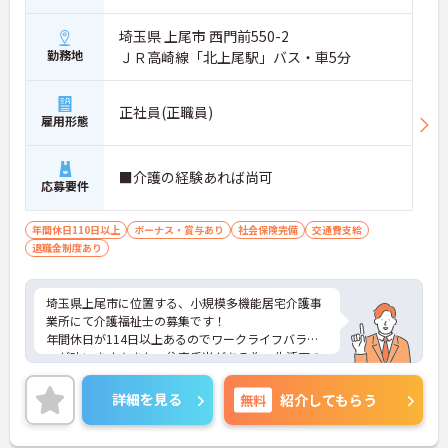
埼玉県 上尾市 西門前550-2
勤務地
ＪＲ高崎線「北上尾駅」バス・車5分
正社員(正職員)
雇用形態
■介護の経験あれば尚可
応募要件
年間休日110日以上
ボーナス・賞与あり
社会保険完備
交通費支給
退職金制度あり
埼玉県上尾市に位置する、小規模多機能居宅介護事
業所にて介護福祉士の募集です！
年間休日が114日以上あるのでワークライフバラン
スが叶います☆また、住宅手当がある為、生活面の
負担を軽減し、安心して長く勤務していただけます
◎
詳細を見る
無料
紹介してもらう
ご興味のある方には、面接対策ポイントなど、さら
に詳細をお話しいたしますのでお気軽にご相談くだ
さい！