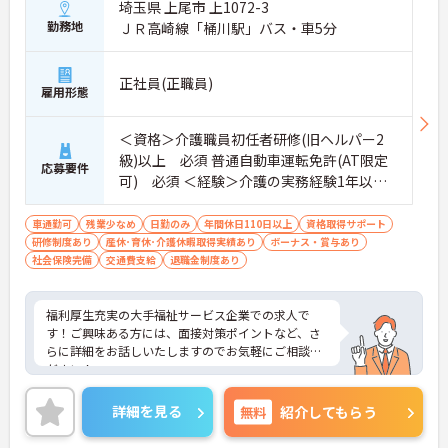
埼玉県 上尾市 上1072-3
勤務地
ＪＲ高崎線「桶川駅」バス・車5分
正社員(正職員)
雇用形態
＜資格＞介護職員初任者研修(旧ヘルパー2
級)以上 必須 普通自動車運転免許(AT限定
応募要件
可) 必須 ＜経験＞介護の実務経験1年以
上 必須
車通勤可
残業少なめ
日勤のみ
年間休日110日以上
資格取得サポート
研修制度あり
産休･育休･介護休暇取得実績あり
ボーナス・賞与あり
社会保険完備
交通費支給
退職金制度あり
福利厚生充実の大手福祉サービス企業での求人で
す！ご興味ある方には、面接対策ポイントなど、さ
らに詳細をお話しいたしますのでお気軽にご相談く
ださい！
詳細を見る
無料
紹介してもらう