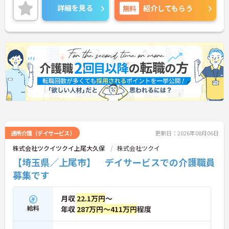
細をお話致しますのでお気軽にご相談ください。
詳細を見る
無料
紹介してもらう
通所介護（デイサービス）
更新日：2026年08月06日
株式会社ツクイツクイ上尾大久保
株式会社ツクイ
【埼玉県／上尾市】 デイサービスでの介護職員
募集です
月収
22.1万円
～
給料
年収
287万円～411万円
程度