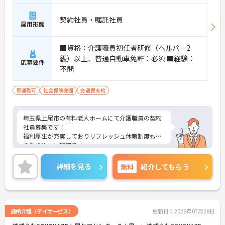
契約社員・嘱託社員
雇用形態
■資格：介護職員初任者研修（ヘルパー2
級）以上、普通自動車免許：必須 ■経験：
応募要件
不問
車通勤可
社会保険完備
交通費支給
埼玉県上尾市の有料老人ホームにて介護職員の契約
社員募集です！
福利厚生が充実しておりリフレッシュ休暇制度もあ
り働きやすい環境です。
ご興味のある方には、面接対策ポイントなどさらに
詳細をお話いたしますので、お気軽にご相談くださ
詳細を見る
無料
紹介してもらう
い。
通所介護（デイサービス）
更新日：2026年07月28日