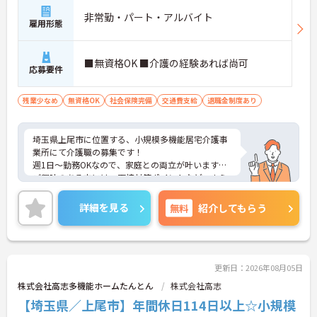
非常勤・パート・アルバイト
雇用形態
■無資格OK ■介護の経験あれば尚可
応募要件
残業少なめ
無資格OK
社会保険完備
交通費支給
退職金制度あり
埼玉県上尾市に位置する、小規模多機能居宅介護事
業所にて介護職の募集です！
週1日～勤務OKなので、家庭との両立が叶います♪
ご興味のある方には、面接対策ポイントなど、さら
に詳細をお話しいたしますのでお気軽にご相談くだ
さい！
詳細を見る
無料
紹介してもらう
更新日：2026年08月05日
株式会社高志多機能ホームたんとん
株式会社高志
【埼玉県／上尾市】年間休日114日以上☆小規模