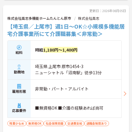
更新日：2026年08月05日
株式会社高志多機能ホームたんとん原市
株式会社高志
【埼玉県／上尾市】週1日～OK☆小規模多機能居
宅介護事業所にて介護職募集＜非常勤＞
時給
1,180円～1,400円
給料
埼玉県 上尾市 原市1454-3
勤務地
ニューシャトル「沼南駅」徒歩13分
非常勤・パート・アルバイト
雇用形態
■無資格OK ■介護の経験あれば尚可
応募要件
残業少なめ
無資格OK
社会保険完備
交通費支給
退職金制度あり