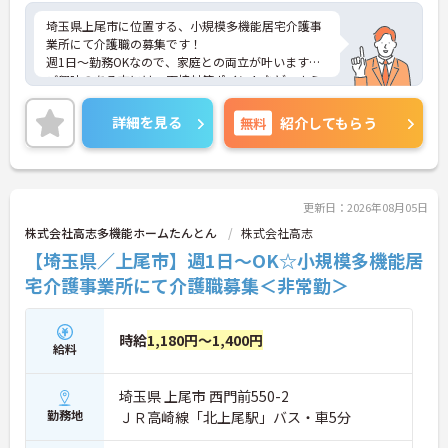
埼玉県上尾市に位置する、小規模多機能居宅介護事
業所にて介護職の募集です！
週1日～勤務OKなので、家庭との両立が叶います♪
ご興味のある方には、面接対策ポイントなど、さら
に詳細をお話しいたしますのでお気軽にご相談くだ
さい！
詳細を見る
無料
紹介してもらう
更新日：2026年08月05日
株式会社高志多機能ホームたんとん
株式会社高志
【埼玉県／上尾市】週1日～OK☆小規模多機能居
宅介護事業所にて介護職募集＜非常勤＞
時給
1,180円～1,400円
給料
埼玉県 上尾市 西門前550-2
勤務地
ＪＲ高崎線「北上尾駅」バス・車5分