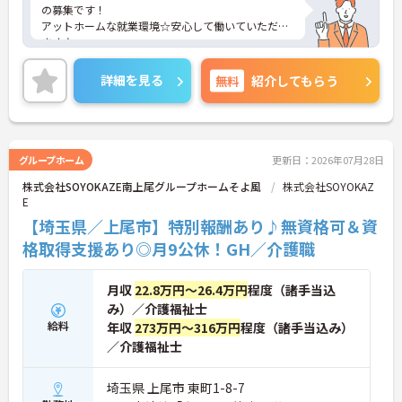
の募集です！
アットホームな就業環境☆安心して働いていただけ
ます♪
ご興味ある方には、面接対策ポイントなど、さらに
詳細をお話しいたしますのでお気軽にご相談くださ
詳細を見る
無料
紹介してもらう
い。
グループホーム
更新日：2026年07月28日
株式会社SOYOKAZE南上尾グループホームそよ風
株式会社SOYOKAZ
E
【埼玉県／上尾市】特別報酬あり♪無資格可＆資
格取得支援あり◎月9公休！GH／介護職
月収
22.8万円～26.4万円
程度（諸手当込
み）／介護福祉士
給料
年収
273万円～316万円
程度（諸手当込み）
／介護福祉士
埼玉県 上尾市 東町1-8-7