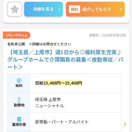
で、通勤らくらくです♪
ご興味のある方には、面接対策ポイントなど、さら
詳細を見る
無料
紹介してもらう
に詳細をお話しいたしますのでお気軽にご相談くだ
さい！
グループホーム
更新日：2026年07月10日
名称非公開 ※詳細はお問合せください
【埼玉県／上尾市】週1日から◎福利厚生充実♪
グループホームで介護職員の募集＜夜勤専従／パ
ート＞
日給
23,488円～25,408円
給料
埼玉県 上尾市
勤務地
ニューシャトル
非常勤・パート・アルバイト
雇用形態