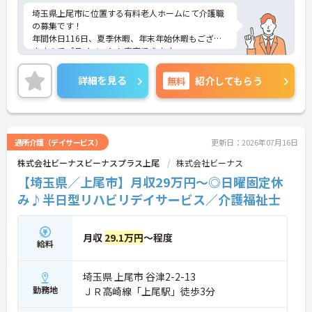
【自分らしいスタイルを大切にしながら、無理のな
埼玉県上尾市に位置する有料老人ホームにて介護職
いペースで働けます】
の募集です！
・清潔感と節度があれば髪色やネイルなどの制限が
年間休日116日、夏季休暇、年末年始休暇もござい
ないため、ご自身の個性を尊重した働き方を叶えら
ますのでプライベートも充実できます。
れます。
ご興味を持たれた方は、詳細等お伝えさせて頂きま
・月平均残業時間が少なく、年間17日のリフレッシ
すのでお気軽にお問合せ下さい。
ュ休暇も取得できる環境で、心身のゆとりを維持で
詳細を見る
無料
紹介してもらう
きます。
【手厚い資格取得支援や継続雇用制度で、将来の安
心感が得られます】
・勤務時間内で受講可能な資格取得サポートが整備
通所介護（デイサービス）
更新日：2026年07月16日
されているため、働きながら着実に認知症ケアの専
株式会社ビーナスビーナスプラス上尾
株式会社ビーナス
門性を磨けます。
・65歳の定年後も70歳まで勤務可能な再雇用制度が
【埼玉県／上尾市】月収29万円～◎日曜固定休
設けられており、一つの職場で安定して長く活躍し
み♪半日型リハビリデイサービス／介護福祉士
続けることが可能です。
月収
29.1万円
～程度
給料
埼玉県 上尾市 谷津2-2-13
勤務地
ＪＲ高崎線「上尾駅」徒歩3分