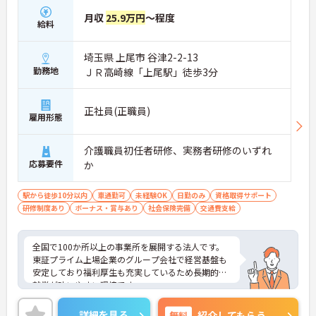
月収
25.9万円
～程度
給料
埼玉県 上尾市 谷津2-2-13
勤務地
ＪＲ高崎線「上尾駅」徒歩3分
正社員(正職員)
雇用形態
介護職員初任者研修、実務者研修のいずれ
応募要件
か
駅から徒歩10分以内
車通勤可
未経験OK
日勤のみ
資格取得サポート
研修制度あり
ボーナス・賞与あり
社会保険完備
交通費支給
全国で100か所以上の事業所を展開する法人です。
東証プライム上場企業のグループ会社で経営基盤も
安定しており福利厚生も充実しているため長期的な
就業が叶いやすい環境です。
また、キャリアパス制度が整っているので、経験が
浅い方・ブランクがある方も高い目標をもって仕事
詳細を見る
無料
紹介してもらう