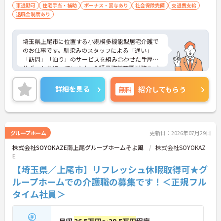
車通勤可
住宅手当・補助
ボーナス・賞与あり
社会保険完備
交通費支給
退職金制度あり
埼玉県上尾市に位置する小規模多機能型居宅介護で
のお仕事です。馴染みのスタッフによる「通い」
「訪問」「泊り」のサービスを組み合わせた手厚く
サポートを行っています。介護業務兼管理業務をご
担当いただきます。住宅手当等待遇面の良さも魅力
です。ご興味のある方には、面接対策ポイントな
詳細を見る
無料
紹介してもらう
ど、さらに詳細をお話しいたしますのでお気軽にご
相談ください！
グループホーム
更新日：2026年07月29日
株式会社SOYOKAZE南上尾グループホームそよ風
株式会社SOYOKAZ
E
【埼玉県／上尾市】リフレッシュ休暇取得可★グ
ループホームでの介護職の募集です！＜正規フル
タイム社員＞