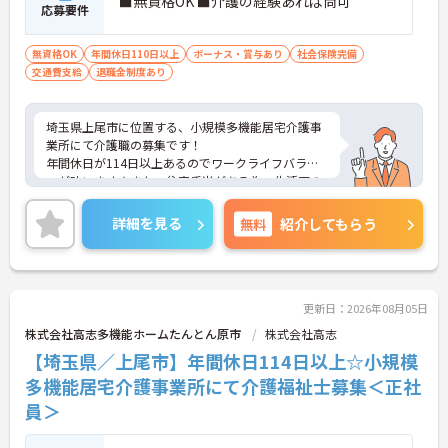
■無資格OK ■介護の経験あれば尚可
応募要件
無資格OK
年間休日110日以上
ボーナス・賞与あり
社会保険完備
交通費支給
退職金制度あり
埼玉県上尾市に位置する、小規模多機能居宅介護事
業所にて介護職の募集です！
年間休日が114日以上あるのでワークライフバラン
スが叶います☆また、住宅手当がある為、生活面の
負担を軽減し、安心して長く勤務していただけます
◎
詳細を見る
無料
紹介してもらう
ご興味のある方には、面接対策ポイントなど、さら
に詳細をお話しいたしますのでお気軽にご相談くだ
さい！
更新日：2026年08月05日
株式会社高志多機能ホームたんとん原市
株式会社高志
【埼玉県／上尾市】年間休日114日以上☆小規模
多機能居宅介護事業所にて介護福祉士募集＜正社
員＞