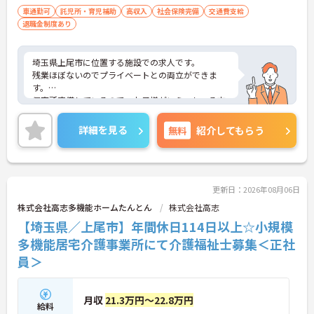
車通勤可
託児所・育児補助
高収入
社会保険完備
交通費支給
退職金制度あり
埼玉県上尾市に位置する施設での求人です。
残業ほぼないのでプライベートとの両立ができま
す。
保育所完備しているので、お子様がいらっしゃる方
でも安心してご就業していただけます。
ご興味のある方は、お気軽にお問い合わせくださ
詳細を見る
無料
紹介してもらう
い。
更新日：2026年08月06日
株式会社高志多機能ホームたんとん
株式会社高志
【埼玉県／上尾市】年間休日114日以上☆小規模
多機能居宅介護事業所にて介護福祉士募集＜正社
員＞
月収
21.3万円～22.8万円
給料