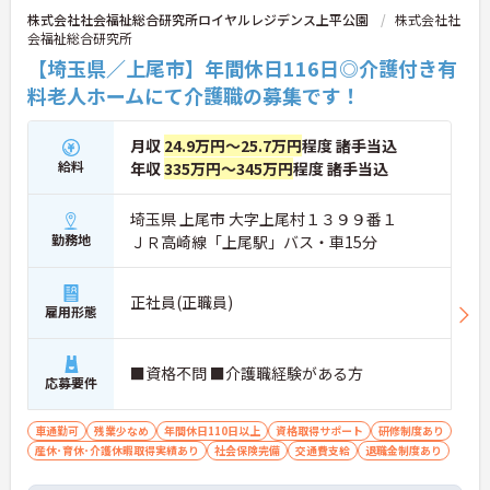
高めたい方にも最適な環境であり、手厚い研修体制
株式会社社会福祉総合研究所ロイヤルレジデンス上平公園
株式会社社
を通じて働きながらスキルアップを目指すことも可
会福祉総合研究所
能です。年間17日のリフレッシュ休暇や定年後の再
雇用制度など、長期的にキャリアを描ける福利厚生
【埼玉県／上尾市】年間休日116日◎介護付き有
も大きな魅力です。
料老人ホームにて介護職の募集です！
★おすすめPOINT★
【チーム全体で情報を共有し、一人で抱え込まずに
月収
24.9万円～25.7万円
程度 諸手当込
働ける環境です】
給料
年収
335万円～345万円
程度 諸手当込
・毎朝スタッフ全員で情報共有のミーティングを実
施しているため、お客様の変化や業務連絡を細やか
に把握できます。
埼玉県 上尾市 大字上尾村１３９９番１
・困った時もすぐに相談してフォローし合える体制
勤務地
ＪＲ高崎線「上尾駅」バス・車15分
が整っているので、安心して業務に取り組むことが
期待できます。
正社員(正職員)
雇用形態
【独自の特別報酬制度により、確かな収入アップが
見込めます】
・賞与年2回に加え、施設運営への貢献やチームワ
■資格不問 ■介護職経験がある方
ークを評価する特別報酬が支給される仕組みがあり
応募要件
ます。
・目に見える形で日々の努力がしっかりと還元され
車通勤可
残業少なめ
年間休日110日以上
資格取得サポート
研修制度あり
ることで、高いモチベーションを保ちながら将来的
産休･育休･介護休暇取得実績あり
社会保険完備
交通費支給
退職金制度あり
な昇給を目指せます。