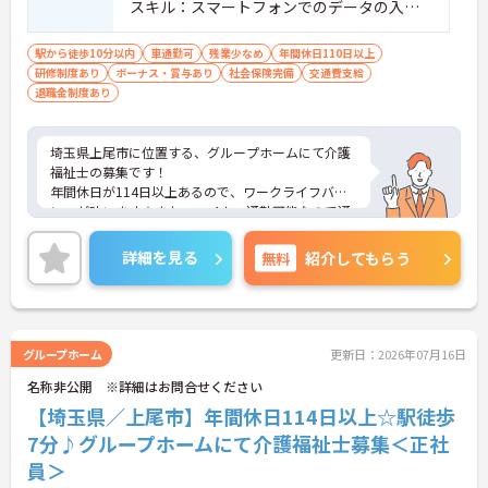
スキル：スマートフォンでのデータの入力
が必須
駅から徒歩10分以内
車通勤可
残業少なめ
年間休日110日以上
研修制度あり
ボーナス・賞与あり
社会保険完備
交通費支給
退職金制度あり
埼玉県上尾市に位置する、グループホームにて介護
福祉士の募集です！
年間休日が114日以上あるので、ワークライフバラ
ンスが叶います☆また、マイカー通勤可能なので通
勤らくらくです◎
ご興味のある方には、面接対策ポイントなど、さら
詳細を見る
無料
紹介してもらう
に詳細をお話しいたしますのでお気軽にご相談くだ
さい！
グループホーム
更新日：2026年07月16日
名称非公開 ※詳細はお問合せください
【埼玉県／上尾市】年間休日114日以上☆駅徒歩
7分♪グループホームにて介護福祉士募集＜正社
員＞