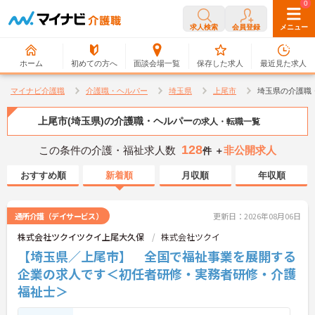
0
0
求人検索
会員登録
メニュー
ホーム
初めての方へ
面談会場一覧
保存した求人
最近見た求人
マイナビ介護職
介護職・ヘルパー
埼玉県
上尾市
埼玉県の介護職
上尾市(埼玉県)の介護職・ヘルパー
の求人・転職一覧
128
この条件の介護・福祉求人数
非公開求人
件 ＋
おすすめ順
新着順
月収順
年収順
通所介護（デイサービス）
更新日：2026年08月06日
株式会社ツクイツクイ上尾大久保
株式会社ツクイ
【埼玉県／上尾市】 全国で福祉事業を展開する
企業の求人です＜初任者研修・実務者研修・介護
福祉士＞