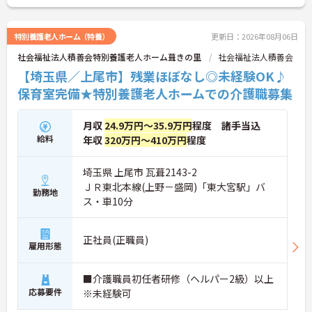
特別養護老人ホーム（特養）
更新日：2026年08月06日
社会福祉法人積善会特別養護老人ホーム葺きの里
社会福祉法人積善会
【埼玉県／上尾市】残業ほぼなし◎未経験OK♪
保育室完備★特別養護老人ホームでの介護職募集
月収
24.9万円～35.9万円
程度 諸手当込
給料
年収
320万円～410万円
程度
埼玉県 上尾市 瓦葺2143-2
ＪＲ東北本線(上野－盛岡)「東大宮駅」バ
勤務地
ス・車10分
正社員(正職員)
雇用形態
■介護職員初任者研修（ヘルパー2級）以上
応募要件
※未経験可