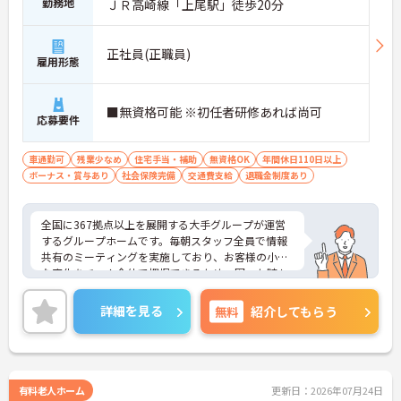
勤務地
ＪＲ高崎線「上尾駅」徒歩20分
正社員(正職員)
雇用形態
■無資格可能 ※初任者研修あれば尚可
応募要件
車通勤可
残業少なめ
住宅手当・補助
無資格OK
年間休日110日以上
ボーナス・賞与あり
社会保険完備
交通費支給
退職金制度あり
全国に367拠点以上を展開する大手グループが運営
するグループホームです。毎朝スタッフ全員で情報
共有のミーティングを実施しており、お客様の小さ
な変化をチーム全体で把握できるため、困った時も
すぐに相談できる安心の体制が整っています。待遇
面では、賞与年2回に加え、日々の努力や売上への
詳細を見る
無料
紹介してもらう
寄与を評価する特別報酬が支給されるため、高いモ
チベーションを保ちながら勤務できる環境です。さ
らに、清潔感があれば髪色やネイルなどの規定がな
く、ご自身の個性を大切にしながら自分らしいスタ
イルで働くことができます。認知症ケアの専門性を
有料老人ホーム
更新日：2026年07月24日