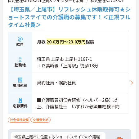
株式会社SOYOKAZE上尾ケアセンターそよ風
株式会社SOYOKAZE
【埼玉県／上尾市】リフレッシュ休暇取得可★シ
ョートステイでの介護職の募集です！＜正規フル
タイム社員＞
月収
20.0万円～23.0万円
程度
給料
埼玉県 上尾市 上尾村1167-1
勤務地
ＪＲ高崎線「上尾駅」徒歩18分
契約社員・嘱託社員
雇用形態
■介護職員初任者研修（ヘルパー2級）以
応募要件
上、介護福祉士 いずれか必須■経験不問
社会保険完備
交通費支給
埼玉県上尾市に位置するショートステイでの介護職