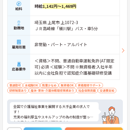
時給
1,141円～1,469円
給料
埼玉県 上尾市 上1072-3
勤務地
ＪＲ高崎線「桶川駅」バス・車5分
非常勤・パート・アルバイト
雇用形態
＜資格＞不問、普通自動車運転免許(AT限定
可) 必須 ＜経験＞不問 ※無資格者:入社半年
応募要件
以内に会社負担で認知症介護基礎研修受講
車通勤可
未経験OK
残業少なめ
無資格OK
資格取得サポート
研修制度あり
産休･育休･介護休暇取得実績あり
社会保険完備
交通費支給
全国で介護福祉事業を展開する大手企業の求人で
す！
充実の福利厚生やスキルアップの為の制度が整って
おり安心して長期就業が可能です！
ご興味ある方には、面接のポイントなど、さらに詳