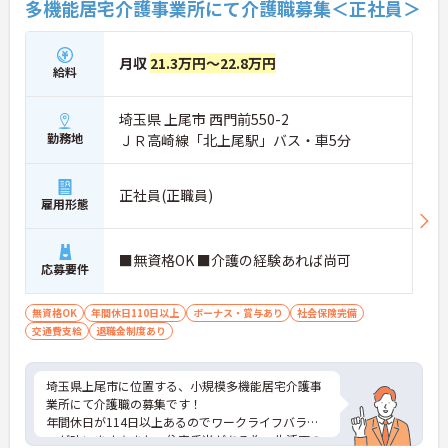
多機能居宅介護事業所にて介護職募集＜正社員＞
月収
21.3万円～22.8万円
給料
埼玉県 上尾市 西門前550-2
勤務地
ＪＲ高崎線「北上尾駅」バス・車5分
正社員(正職員)
雇用形態
■無資格OK ■介護の経験あれば尚可
応募要件
無資格OK
年間休日110日以上
ボーナス・賞与あり
社会保険完備
交通費支給
退職金制度あり
埼玉県上尾市に位置する、小規模多機能居宅介護事
業所にて介護職の募集です！
年間休日が114日以上あるのでワークライフバラン
スが叶います☆また、住宅手当がある為、生活面の