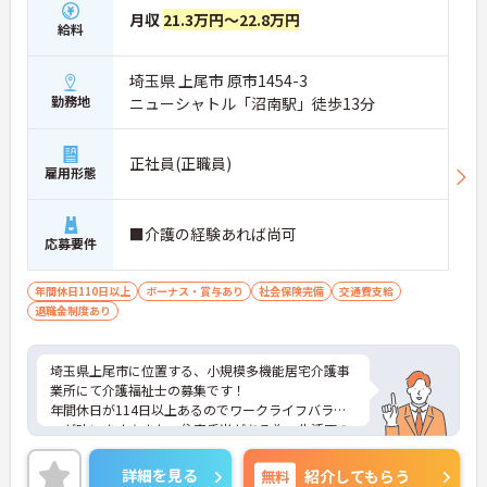
月収
21.3万円～22.8万円
給料
埼玉県 上尾市 原市1454-3
勤務地
ニューシャトル「沼南駅」徒歩13分
正社員(正職員)
雇用形態
■介護の経験あれば尚可
応募要件
年間休日110日以上
ボーナス・賞与あり
社会保険完備
交通費支給
退職金制度あり
埼玉県上尾市に位置する、小規模多機能居宅介護事
業所にて介護福祉士の募集です！
年間休日が114日以上あるのでワークライフバラン
スが叶います☆また、住宅手当がある為、生活面の
負担を軽減し、安心して長く勤務していただけます
◎
詳細を見る
無料
紹介してもらう