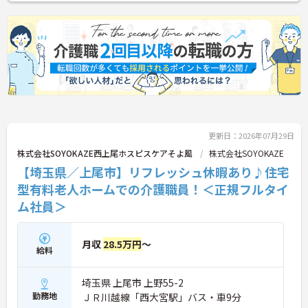
更新日：2026年07月29日
株式会社SOYOKAZE西上尾ホスピスケアそよ風
株式会社SOYOKAZE
【埼玉県／上尾市】リフレッシュ休暇あり♪住宅
型有料老人ホームでの介護職員！＜正規フルタイ
ム社員＞
月収
28.5万円
～
給料
埼玉県 上尾市 上野55-2
勤務地
ＪＲ川越線「西大宮駅」バス・車9分