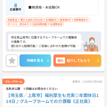
■無資格・未経験OK
応募要件
夜勤専従
駅から徒歩10分以内
未経験OK
無資格OK
研修制度あり
ボーナス・賞与あり
社会保険完備
交通費支給
埼玉県上尾市に位置するグループホームで介護職員
の募集です。
週1日から勤務可能！ご自身に合わせた勤務が可能
です♪
また、夜勤専従のお仕事なので、少ない勤務でもし
っかりと収入を得ることができます！
詳細を見る
無料
紹介してもらう
ご興味のある方はご面接のポイントお伝えしますの
でご気軽にお問い合わせください。
グループホーム
更新日：2026年07月09日
名称非公開 ※詳細はお問合せください
【埼玉県／上尾市】福利厚生も充実◎年間休日1
14日♪グループホームでの介護職《正社員》