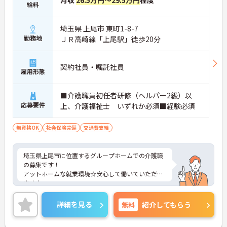
月収
26.5万円～29.5万円
程度
給料
埼玉県 上尾市 東町1-8-7
勤務地
ＪＲ高崎線「上尾駅」徒歩20分
契約社員・嘱託社員
雇用形態
■介護職員初任者研修（ヘルパー2級）以
応募要件
上、介護福祉士 いずれか必須■経験必須
無資格OK
社会保険完備
交通費支給
埼玉県上尾市に位置するグループホームでの介護職
の募集です！
アットホームな就業環境☆安心して働いていただけ
ます♪
ご興味ある方には、面接対策ポイントなど、さらに
詳細をお話しいたしますのでお気軽にご相談くださ
詳細を見る
無料
紹介してもらう
い。