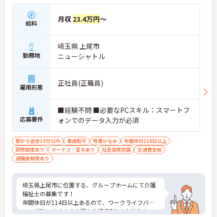
月収
23.4万円
～
給料
埼玉県 上尾市
勤務地
ニューシャトル
正社員(正職員)
雇用形態
■経験不問 ■必要なPCスキル：スマートフ
応募要件
ォンでのデータ入力が必須
駅から徒歩10分以内
車通勤可
残業少なめ
年間休日110日以上
研修制度あり
ボーナス・賞与あり
社会保険完備
交通費支給
退職金制度あり
埼玉県上尾市に位置する、グループホームにて介護
福祉士の募集です！
年間休日が114日以上あるので、ワークライフバラ
ンスが叶います☆また駅から徒歩7分の立地なの