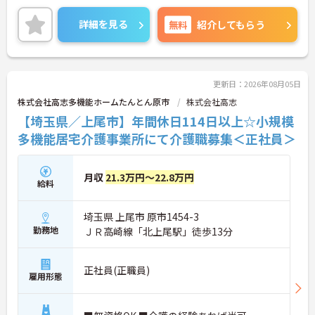
負担を軽減し、安心して長く勤務していただけます
◎
詳細を見る
無料
紹介してもらう
ご興味のある方には、面接対策ポイントなど、さら
に詳細をお話しいたしますのでお気軽にご相談くだ
さい！
更新日：2026年08月05日
株式会社高志多機能ホームたんとん原市
株式会社高志
【埼玉県／上尾市】年間休日114日以上☆小規模
多機能居宅介護事業所にて介護職募集＜正社員＞
月収
21.3万円～22.8万円
給料
埼玉県 上尾市 原市1454-3
勤務地
ＪＲ高崎線「北上尾駅」徒歩13分
正社員(正職員)
雇用形態