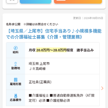
ご興味のある方には、面接対策ポイントなど、さら
に詳細をお話しいたしますのでお気軽にご相談くだ
さい！
更新日：2026年08月05日
名称非公開 ※詳細はお問合せください
【埼玉県／上尾市】住宅手当あり♪小規模多機能
での介護福祉士募集《介護・管理業務》
月収
20.0万円～28.0万円
程度 諸手当込み
給料
埼玉県 上尾市
勤務地
ＪＲ高崎線
正社員(正職員)
雇用形態
■介護福祉士 ■普通自動車運転免許（AT限
応募要件
定可）必須 ■介護経験必須