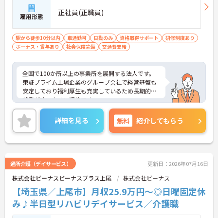
正社員(正職員)
雇用形態
駅から徒歩10分以内
車通勤可
日勤のみ
資格取得サポート
研修制度あり
ボーナス・賞与あり
社会保険完備
交通費支給
全国で100か所以上の事業所を展開する法人です。
東証プライム上場企業のグループ会社で経営基盤も
安定しており福利厚生も充実しているため長期的な
就業が叶いやすい環境です。
また、キャリアパス制度が整っているので、経験が
浅い方・ブランクがある方も高い目標をもって仕事
詳細を見る
無料
紹介してもらう
に取り組んでいただけます◎
ご興味ある方には、面接対策ポイントなど、さらに
詳細をお話しいたしますのでお気軽にご相談くださ
い！
通所介護（デイサービス）
更新日：2026年07月16日
株式会社ビーナスビーナスプラス上尾
株式会社ビーナス
【埼玉県／上尾市】月収25.9万円～◎日曜固定休
み♪半日型リハビリデイサービス／介護職