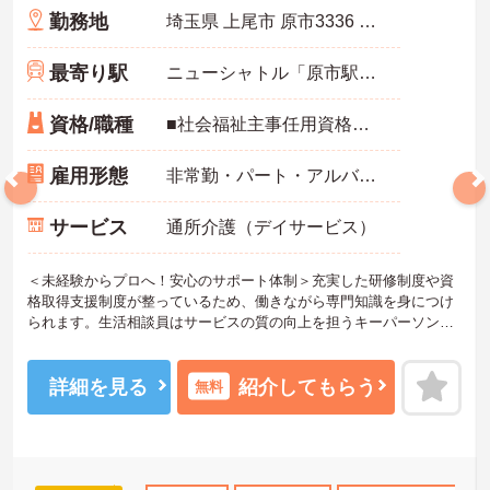
勤務地
埼玉県 上尾市 原市3336 原市団地4-19-105
最寄り駅
ニューシャトル「原市駅」徒歩12分
資格/職種
■社会福祉主事任用資格・介護福祉士：いずれか必須 ■経験：介護の実務経験必須 ※相談業務の経験有無は不問 ※基本的なパソコン操作スキル必須
雇用形態
非常勤・パート・アルバイト
サービス
通所介護（デイサービス）
＜未経験からプロへ！安心のサポート体制＞充実した研修制度や資
格取得支援制度が整っているため、働きながら専門知識を身につけ
られます。生活相談員はサービスの質の向上を担うキーパーソン！
お客様やご家族との関わりを通じて、自分自身の人間性も磨いてい
けるやりがいのあるお仕事です。
＜夜勤なしでプライベートも充実！柔軟な働き方＞勤務曜日は相談
詳細を見る
紹介してもらう
無料
可能♪ライフスタイルに合わせた働き方が可能です。産休・育休制度
も整っており、長く安心して働ける環境です。