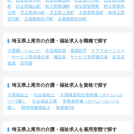
町
比企郡鳩山町
秩父郡横瀬町
秩父郡皆野町
秩父郡東秩
父村
児玉郡神川町
児玉郡上里町
大里郡寄居町
南埼玉郡
宮代町
北葛飾郡杉戸町
北葛飾郡松伏町
埼玉県上尾市の介護・福祉求人を職種で探す
介護職・ヘルパー
生活相談員
看護助手
ケアマネージャー
サービス提供責任者
施設長
サービス管理責任者
生活支
援員
管理者
埼玉県上尾市の介護・福祉求人を資格で探す
介護福祉士
社会福祉士
介護職員初任者研修（ホームヘル
パー2級）
社会福祉主事
実務者研修（ホームヘルパー1
級）
精神保健福祉士
無資格OK
埼玉県上尾市の介護・福祉求人を雇用形態で探す