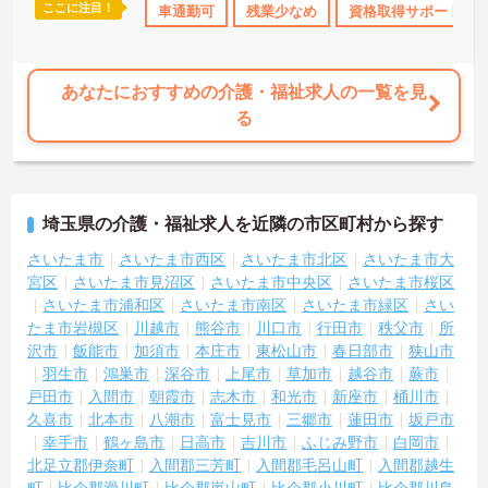
ここに注目！
なめ
日勤のみ
年間休日110日以上
車通勤可
残業少なめ
資格取得サポート
資格取得サポート
研修制
あなたにおすすめの介護・福祉求人の一覧を見
る
埼玉県の介護・福祉求人を近隣の市区町村から探す
さいたま市
さいたま市西区
さいたま市北区
さいたま市大
宮区
さいたま市見沼区
さいたま市中央区
さいたま市桜区
さいたま市浦和区
さいたま市南区
さいたま市緑区
さい
たま市岩槻区
川越市
熊谷市
川口市
行田市
秩父市
所
沢市
飯能市
加須市
本庄市
東松山市
春日部市
狭山市
羽生市
鴻巣市
深谷市
上尾市
草加市
越谷市
蕨市
戸田市
入間市
朝霞市
志木市
和光市
新座市
桶川市
久喜市
北本市
八潮市
富士見市
三郷市
蓮田市
坂戸市
幸手市
鶴ヶ島市
日高市
吉川市
ふじみ野市
白岡市
北足立郡伊奈町
入間郡三芳町
入間郡毛呂山町
入間郡越生
町
比企郡滑川町
比企郡嵐山町
比企郡小川町
比企郡川島