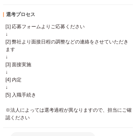
選考プロセス
[1] 応募フォームよりご応募ください
↓
[2] 弊社より面接日程の調整などの連絡をさせていただき
ます
↓
[3] 面接実施
↓
[4] 内定
↓
[5] 入職手続き
※法人によっては選考過程が異なりますので、担当にご確
認ください