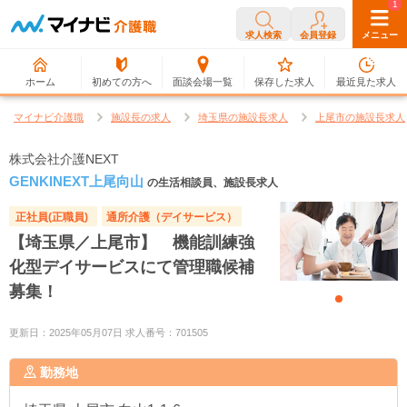
0
1
求人検索
会員登録
メニュー
ホーム
初めての方へ
面談会場一覧
保存した求人
最近見た求人
マイナビ介護職
施設長の求人
埼玉県の施設長求人
上尾市の施設長求人
株式会社介護NEXT
GENKINEXT上尾向山
の生活相談員、施設長求人
正社員(正職員)
通所介護（デイサービス）
【埼玉県／上尾市】 機能訓練強
化型デイサービスにて管理職候補
募集！
更新日：2025年05月07日 求人番号：701505
勤務地