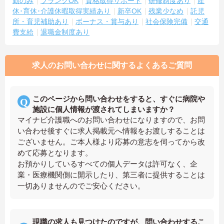
勤のみ
ブランクOK
資格取得サポート
研修制度あり
産
休･育休･介護休暇取得実績あり
新卒OK
残業少なめ
託児
所・育児補助あり
ボーナス・賞与あり
社会保険完備
交通
費支給
退職金制度あり
求人のお問い合わせに関するよくあるご質問
このページから問い合わせをすると、すぐに病院や
施設に個人情報が渡されてしまいますか？
マイナビ介護職へのお問い合わせになりますので、お問
い合わせ後すぐに求人掲載元へ情報をお渡しすることは
ございません。ご本人様より応募の意志を伺ってから改
めて応募となります。
お預かりしているすべての個人データは許可なく、企
業・医療機関側に開示したり、第三者に提供することは
一切ありませんのでご安心ください。
現職の求人も見つけたのですが、問い合わせするこ