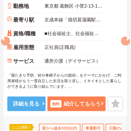
勤務地
東京都 葛飾区 小菅2-13-14ドーミー綾瀬Ⅱ1F
最寄り駅
京成本線「堀切菖蒲園駅」徒歩10分
資格/職種
■社会福祉士、社会福祉主事、精神保健福祉士・介護福祉士・介護支援専門員 ※地域によって条件が異なります。 ■普通自動車免許（AT限定可） ※未経験可、ブランク可
雇用形態
正社員(正職員)
サービス
通所介護（デイサービス）
「寝たきり予防、杖や車椅子からの脱却」をテーマにかかげ、ご利
用者様がもう一度自立した生活を取り戻し、イキイキとした暮らし
ができるように取り組んでいます。
整骨院からスタートした法人で、現在も店舗を増やし続けている安
定感のある母体です。事業拡大傾向にあるため、頑張り次第ではキ
ャリアアップも見込めるます。複数の店舗を経営しているノウハウ
詳細を見る
紹介してもらう
無料
を生かした研修制度も自身の成長に繋がります。自立支援に向けて
の熱い想いのスタッフが多く、活気がある職場も魅力の1つです。
ご興味のある方はお気軽にお問い合わせ下さいませ。
ここに注目！
OK
日勤のみ
ブランクOK
駅から徒歩10分以内
資格取得サポート
車通勤可
研修制度あり
日勤のみ