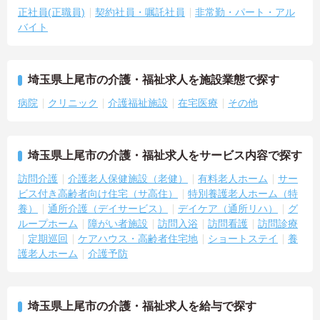
正社員(正職員)
契約社員・嘱託社員
非常勤・パート・アル
バイト
埼玉県上尾市の介護・福祉求人を施設業態で探す
病院
クリニック
介護福祉施設
在宅医療
その他
埼玉県上尾市の介護・福祉求人をサービス内容で探す
訪問介護
介護老人保健施設（老健）
有料老人ホーム
サー
ビス付き高齢者向け住宅（サ高住）
特別養護老人ホーム（特
養）
通所介護（デイサービス）
デイケア（通所リハ）
グ
ループホーム
障がい者施設
訪問入浴
訪問看護
訪問診療
定期巡回
ケアハウス・高齢者住宅地
ショートステイ
養
護老人ホーム
介護予防
埼玉県上尾市の介護・福祉求人を給与で探す