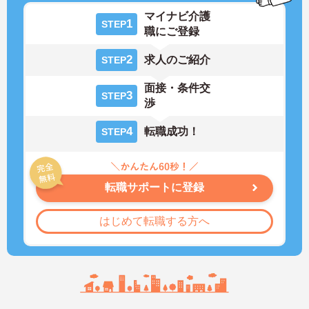
マイナビ介護
1
STEP
職にご登録
2
求人のご紹介
STEP
面接・条件交
3
STEP
渉
4
転職成功！
STEP
転職サポートに登録
はじめて転職する方へ