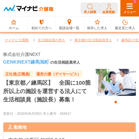
0
1
求人検索
会員登録
メニュー
ホーム
初めての方へ
面談会場一覧
保存した求人
最近見た求人
マイナビ介護職
生活相談員の求人
東京都の生活相談員求人
練馬区の生
株式会社介護NEXT
GENKINEXT練馬旭町
の生活相談員求人
正社員(正職員)
通所介護（デイサービス）
【東京都／練馬区】 全国に100箇
所以上の施設を運営する法人にて
生活相談員（施設長）募集！
更新日：2026年05月08日 求人番号：656917
勤務地