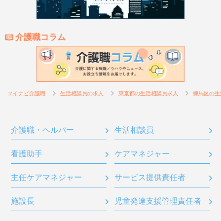
介護職コラム
マイナビ介護職
生活相談員の求人
東京都の生活相談員求人
練馬区の生
介護職・ヘルパー
生活相談員
看護助手
ケアマネジャー
主任ケアマネジャー
サービス提供責任者
施設長
児童発達支援管理責任者