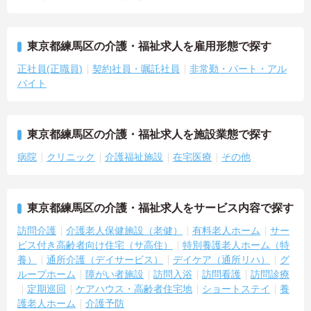
東京都練馬区の介護・福祉求人を雇用形態で探す
正社員(正職員)
契約社員・嘱託社員
非常勤・パート・アル
バイト
東京都練馬区の介護・福祉求人を施設業態で探す
病院
クリニック
介護福祉施設
在宅医療
その他
東京都練馬区の介護・福祉求人をサービス内容で探す
訪問介護
介護老人保健施設（老健）
有料老人ホーム
サー
ビス付き高齢者向け住宅（サ高住）
特別養護老人ホーム（特
養）
通所介護（デイサービス）
デイケア（通所リハ）
グ
ループホーム
障がい者施設
訪問入浴
訪問看護
訪問診療
定期巡回
ケアハウス・高齢者住宅地
ショートステイ
養
護老人ホーム
介護予防