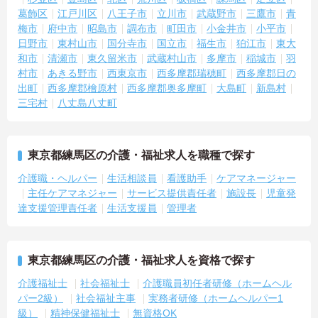
葛飾区
江戸川区
八王子市
立川市
武蔵野市
三鷹市
青
梅市
府中市
昭島市
調布市
町田市
小金井市
小平市
日野市
東村山市
国分寺市
国立市
福生市
狛江市
東大
和市
清瀬市
東久留米市
武蔵村山市
多摩市
稲城市
羽
村市
あきる野市
西東京市
西多摩郡瑞穂町
西多摩郡日の
出町
西多摩郡檜原村
西多摩郡奥多摩町
大島町
新島村
三宅村
八丈島八丈町
東京都練馬区の介護・福祉求人を職種で探す
介護職・ヘルパー
生活相談員
看護助手
ケアマネージャー
主任ケアマネジャー
サービス提供責任者
施設長
児童発
達支援管理責任者
生活支援員
管理者
東京都練馬区の介護・福祉求人を資格で探す
介護福祉士
社会福祉士
介護職員初任者研修（ホームヘル
パー2級）
社会福祉主事
実務者研修（ホームヘルパー1
級）
精神保健福祉士
無資格OK