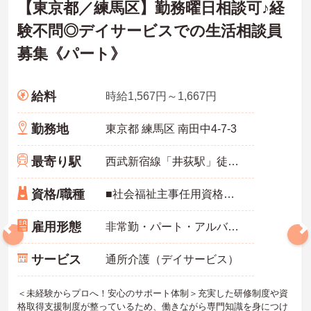
【東京都／練馬区】勤務曜日相談可♪経
験不問◎デイサービスでの生活相談員
募集《パート》
給料
時給1,567円～1,667円
勤務地
東京都 練馬区 南田中4-7‐3
最寄り駅
西武新宿線「井荻駅」徒歩10分
資格/職種
■社会福祉主事任用資格・介護福祉士・社会福祉士・介護支援専門員・精神保健福祉士 いずれか必須 ■経験：不問
雇用形態
非常勤・パート・アルバイト
サービス
通所介護（デイサービス）
＜未経験からプロへ！安心のサポート体制＞充実した研修制度や資
格取得支援制度が整っているため、働きながら専門知識を身につけ