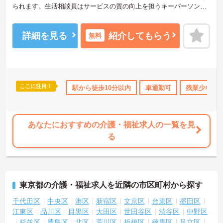
られます。生活相談員はサービスの質の向上を担うキーパーソン！
お客様やご家族との関わりを通じて、自分自身の人間性も磨いてい
けるやりがいのあるお仕事です。
＜夜勤なしでプライベートも充実！柔軟な働き方＞勤務曜日は相談
詳細を見る
紹介してもらう
無料
可能♪ライフスタイルに合わせた働き方が可能です。産休・育休制度
も整っており、長く安心して働ける環境です。
ここに注目！
住宅手当・補助
日勤のみ
駅から徒歩10分以内
年間休日110日以上
車通勤可
資格取得サポー
残業少なめ
あなたにおすすめの介護・福祉求人の一覧を見
る
東京都の介護・福祉求人を近隣の市区町村から探す
千代田区
中央区
港区
新宿区
文京区
台東区
墨田区
江東区
品川区
目黒区
大田区
世田谷区
渋谷区
中野区
杉並区
豊島区
北区
荒川区
板橋区
練馬区
足立区