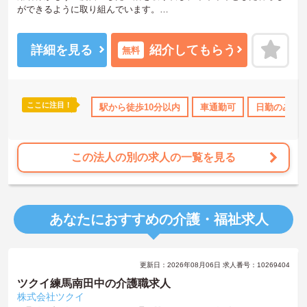
ができるように取り組んでいます。
整骨院からスタートした法人で、現在も店舗を増やし続けている安
定感のある母体です。事業拡大傾向にあるため、頑張り次第ではキ
ャリアアップも見込めるます。複数の店舗を経営しているノウハウ
詳細を見る
紹介してもらう
無料
を生かした研修制度も自身の成長に繋がります。自立支援に向けて
の熱い想いのスタッフが多く、活気がある職場も魅力の1つです。
ご興味のある方はお気軽にお問い合わせ下さいませ。
ここに注目！
研修制度あり
産休･育休･介護休暇取得実績あり
駅から徒歩10分以内
車通勤可
社会保険完備
日勤のみ
この法人の別の求人の一覧を見る
あなたにおすすめの介護・福祉求人
更新日：2026年08月06日 求人番号：10269404
ツクイ練馬南田中の介護職求人
株式会社ツクイ