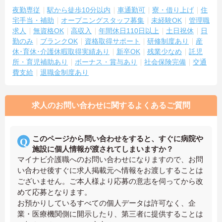
夜勤専従
駅から徒歩10分以内
車通勤可
寮・借り上げ
住
宅手当・補助
オープニングスタッフ募集
未経験OK
管理職
求人
無資格OK
高収入
年間休日110日以上
土日祝休
日
勤のみ
ブランクOK
資格取得サポート
研修制度あり
産
休･育休･介護休暇取得実績あり
新卒OK
残業少なめ
託児
所・育児補助あり
ボーナス・賞与あり
社会保険完備
交通
費支給
退職金制度あり
求人のお問い合わせに関するよくあるご質問
このページから問い合わせをすると、すぐに病院や
施設に個人情報が渡されてしまいますか？
マイナビ介護職へのお問い合わせになりますので、お問
い合わせ後すぐに求人掲載元へ情報をお渡しすることは
ございません。ご本人様より応募の意志を伺ってから改
めて応募となります。
お預かりしているすべての個人データは許可なく、企
業・医療機関側に開示したり、第三者に提供することは