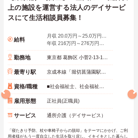
上の施設を運営する法人のデイサービ
スにて生活相談員募集！
月収 20.0万円～25.0万円程度（諸手当込み）※経験者モデル
給料
年収 216万円～276万円程度（諸手当別途支給）
勤務地
東京都 葛飾区 小菅2-13-14ドーミー綾瀬Ⅱ1F
最寄り駅
京成本線「堀切菖蒲園駅」徒歩10分
資格/職種
■社会福祉士、社会福祉主事、精神保健福祉士・介護福祉士・介護支援専門員 ※地域によって条件が異なります。 ■普通自動車免許（AT限定可） ※未経験可、ブランク可
雇用形態
正社員(正職員)
サービス
通所介護（デイサービス）
「寝たきり予防、杖や車椅子からの脱却」をテーマにかかげ、ご利
用者様がもう一度自立した生活を取り戻し、イキイキとした暮らし