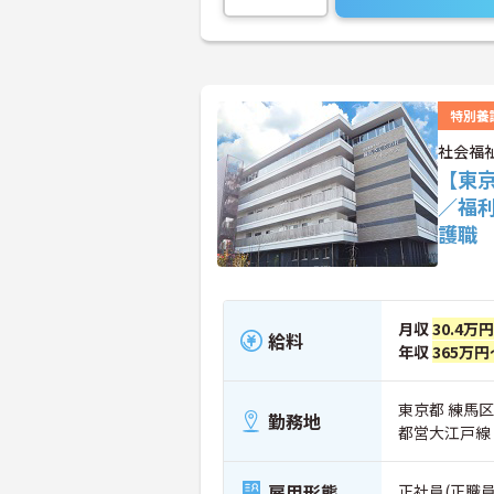
特別養
社会福
【東京
／福
護職
月収
30.4万
給料
年収
365万円
東京都 練馬区 
勤務地
都営大江戸線
雇用形態
正社員(正職員