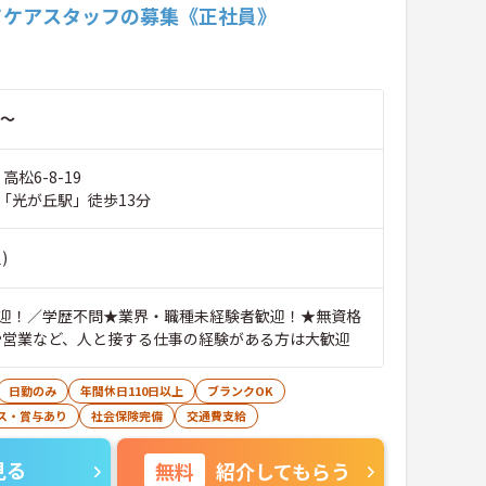
てケアスタッフの募集《正社員》
～
高松6-8-19
「光が丘駅」徒歩13分
)
迎！／学歴不問★業界・職種未経験者歓迎！★無資格
や営業など、人と接する仕事の経験がある方は大歓迎
日勤のみ
年間休日110日以上
ブランクOK
ス・賞与あり
社会保険完備
交通費支給
見る
無料
紹介してもらう