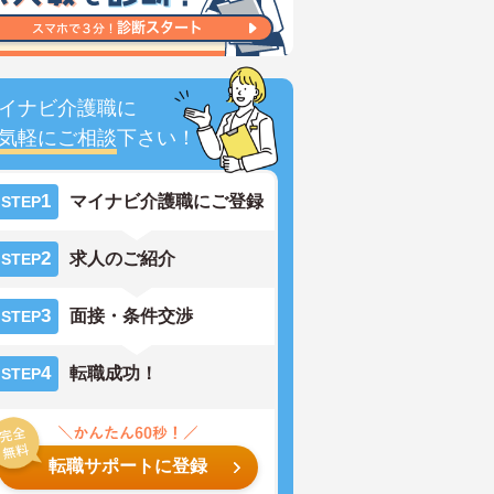
イナビ介護職に
気軽にご相談
下さい！
1
マイナビ介護職にご登録
STEP
2
求人のご紹介
STEP
3
面接・条件交渉
STEP
4
転職成功！
STEP
転職サポートに登録