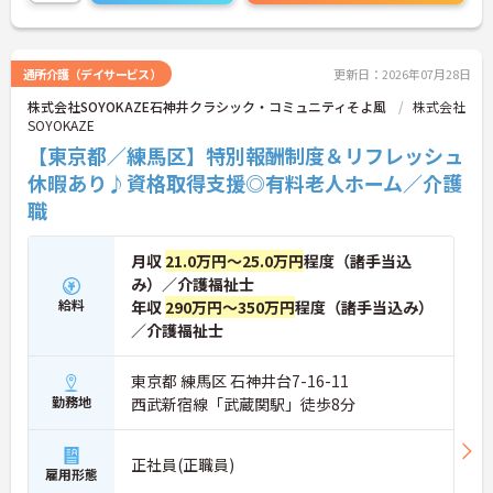
下さい。
通所介護（デイサービス）
更新日：2026年07月28日
株式会社SOYOKAZE石神井クラシック・コミュニティそよ風
株式会社
SOYOKAZE
【東京都／練馬区】特別報酬制度＆リフレッシュ
休暇あり♪資格取得支援◎有料老人ホーム／介護
職
月収
21.0万円～25.0万円
程度（諸手当込
み）／介護福祉士
給料
年収
290万円～350万円
程度（諸手当込み）
／介護福祉士
東京都 練馬区 石神井台7-16-11
勤務地
西武新宿線「武蔵関駅」徒歩8分
正社員(正職員)
雇用形態