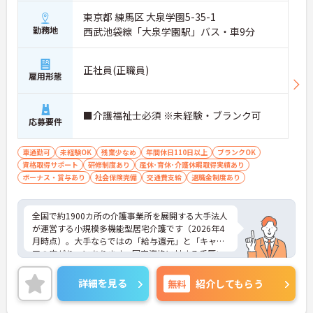
あり、モチベーションが収入に直結しやすいです
・大手法人ならではの賞与や、各種手当（時間帯
東京都 練馬区 大泉学園5-35-1
別・家族手当など）で安定した高待遇♪
勤務地
西武池袋線「大泉学園駅」バス・車9分
＜リーダーから施設長まで！大手法人ならではの明
確なキャリアパス＞
・現場のプロフェッショナルから、管理者やマネジ
正社員(正職員)
雇用形態
メント職への早期ステップアップも目指せいます
・全国規模のネットワークを活かし、将来的には別
サービスやケアマネジャーへの挑戦も支援されます
■介護福祉士必須 ※未経験・ブランク可
・階層別研修や役職者向けマネジメント研修が充実
応募要件
しており、将来を見据えた成長をバックアップ
＜ライフステージが変わっても長く活躍できる圧倒
車通勤可
未経験OK
残業少なめ
年間休日110日以上
ブランクOK
的な安定基盤＞
資格取得サポート
研修制度あり
産休･育休･介護休暇取得実績あり
・ご家族の状況に応じた手当や、企業主導型保育所
ボーナス・賞与あり
社会保険完備
交通費支給
退職金制度あり
の利用相談など子育て世代にも安心の福利厚生です
・「通い・泊まり・訪問」の幅広いケアに携わるこ
とで、介護福祉士としてのスキルをさらに磨ける環
全国で約1900カ所の介護事業所を展開する大手法人
境です
が運営する小規模多機能型居宅介護です（2026年4
・大手の組織力を活かした労務管理でワークライフ
月時点）。大手ならではの「給与還元」と「キャリ
バランスを推進し、腰を据えて長期就業できます
アの広がり」にあります。国家資格に対する手厚い
資格手当はもちろん、勤続年数や時間帯別手当など
の各種手当が充実しており、これまでのご経験がし
詳細を見る
無料
紹介してもらう
っかりと給与に反映される仕組みが整っています。
また、全国展開の強固な基盤があるため、現場の介