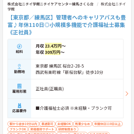
株式会社ニチイ学館ニチイケアセンター練馬さくら台
株式会社ニチイ
せる支援制度（会社負担やキャッシュバック）が整
学館
っており、スキルアップやキャリアアップ（サービ
ス提供責任者、管理者など）に向けた段階的な研修
【東京都／練馬区】管理者へのキャリアパスも豊
も豊富です。日々の頑張りは手当や賃金制度でしっ
富♪年休110日◎小規模多機能で介護福祉士募集
かりと評価されるため、高いモチベーションを保ち
《正社員》
ながら長く安心して働ける環境です。
＜お持ちの資格や経験を正当に評価する給与＞
月収
23.4万円
～
・資格手当や時間帯別手当で日々の頑張りをしっか
給料
年収
309万円
～
り還元します
・勤続年数に応じた手当があり長期的な就業モチベ
ーションを維持できます
東京都 練馬区 桜台2-28-5
・大手法人ならではの明確な評価軸で着実なステッ
勤務地
西武有楽町線「新桜台駅」徒歩10分
プアップが可能です
＜ライフステージの変化に寄り添う各種手当＞
・お子様を持つ方向けの手当でご家庭との両立をバ
正社員(正職員)
ックアップ♪
雇用形態
・企業主導型保育所の利用も相談可能で子育て世代
にも合う環境です
・充実した福利厚生で生活の基盤をサポートし安心
■介護福祉士必須 ※未経験・ブランク可
応募要件
して働けます
＜全国展開の強みを活かした多彩なキャリア＞
・現場での経験を活かして将来はマネジメント職へ
駅から徒歩10分以内
車通勤可
未経験OK
残業少なめ
年間休日110日以上
も挑戦可能です
ブランクOK
資格取得サポート
研修制度あり
・事業所内での研修体制が整っており専門性をさら