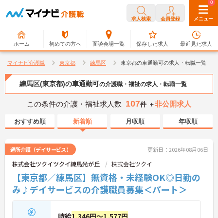
0
0
求人検索
会員登録
メニュー
ホーム
初めての方へ
面談会場一覧
保存した求人
最近見た求人
マイナビ介護職
東京都
練馬区
東京都の車通勤可の求人・転職一覧
練馬区(東京都)の車通勤可
の介護職・福祉の求人・転職一覧
107
この条件の介護・福祉求人数
非公開求人
件 ＋
おすすめ順
新着順
月収順
年収順
通所介護（デイサービス）
更新日：2026年08月06日
株式会社ツクイツクイ練馬光が丘
株式会社ツクイ
【東京都／練馬区】無資格・未経験OK◎日勤の
み♪デイサービスの介護職員募集＜パート＞
時給
1,346円～1,577円