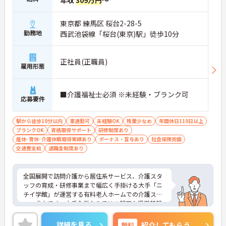
り還元します
・勤続年数に応じた手当があり長期的な就業モチベ
ーションを維持できます
東京都 練馬区 桜台2-28-5
・大手法人ならではの明確な評価軸で着実なステッ
勤務地
西武池袋線「桜台(東京)駅」徒歩10分
プアップが可能です
＜ライフステージの変化に寄り添う各種手当＞
・お子様を持つ方向けの手当でご家庭との両立をバ
正社員(正職員)
ックアップ♪
雇用形態
・企業主導型保育所の利用も相談可能で子育て世代
にも合う環境です
・充実した福利厚生で生活の基盤をサポートし安心
■介護福祉士必須 ※未経験・ブランク可
応募要件
して働けます
＜全国展開の強みを活かした多彩なキャリア＞
・現場での経験を活かして将来はマネジメント職へ
駅から徒歩10分以内
車通勤可
未経験OK
残業少なめ
年間休日110日以上
も挑戦可能です
ブランクOK
資格取得サポート
研修制度あり
・事業所内での研修体制が整っており専門性をさら
産休･育休･介護休暇取得実績あり
ボーナス・賞与あり
社会保険完備
に深められます
交通費支給
退職金制度あり
・ご自身の希望に合わせた柔軟な働き方が相談でき
腰を据えて働けます
全国展開で訪問介護から居住系サービス、介護スタ
ッフの育成・研修事業まで幅広く手掛ける大手「ニ
チイ学館」が運営する有料老人ホームでの介護スタ
ッフ求人です。大手企業ならではの盤石な経営基盤
と充実したコンプライアンス体制があり、未経験や
ブランクのある方でも基礎からしっかり学べる研修
詳細を見る
無料
紹介してもらう