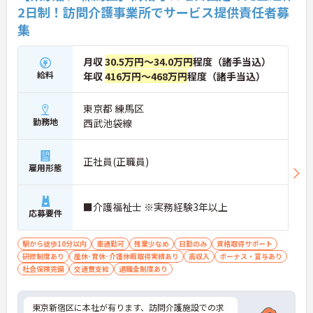
【安定した経営基盤とキャリア支援】
2日制！訪問介護事業所でサービス提供責任者募
・全国140以上の施設を展開し連続増収を続ける安
集
定法人が運営しています
・資格取得支援や職種別研修制度があり有資格者の
スキルアップを応援しています
月収
30.5万円～34.0万円
程度（諸手当込）
・資格手当や処遇改善手当が充実！昇格実績もあり
給料
年収
416万円～468万円
程度（諸手当込）
頑張りがしっかり評価される風通しの良い環境です
【最新設備による負担軽減と働きやすさ】
東京都 練馬区
・最新の見守りシステム導入により夜勤時の巡視の
勤務地
西武池袋線
手間を大きく軽減しています
・機器の導入にあたっては誰でも使いこなせるよう
丁寧な指導を実施しています
正社員(正職員)
【生活を支える充実の福利厚生】
雇用形態
・住宅手当や子供手当などご家族の生活もサポート
する手当を完備しています
・1食300円で施設と同じ食事が食べられる食事補助
■介護福祉士 ※実務経験3年以上
応募要件
制度を利用できます ・徒歩や自転車の通勤手当も用
意しています
駅から徒歩10分以内
車通勤可
残業少なめ
日勤のみ
資格取得サポート
研修制度あり
産休･育休･介護休暇取得実績あり
高収入
ボーナス・賞与あり
社会保険完備
交通費支給
退職金制度あり
東京新宿区に本社が有ります、訪問介護施設での求