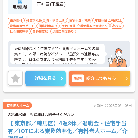
正社員(正職員)
雇用形態
車通勤可
残業少なめ
寮・借り上げ
住宅手当・補助
年間休日110日以上
資格取得サポート
研修制度あり
産休･育休･介護休暇取得実績あり
高収入
社会保険完備
交通費支給
退職金制度あり
東京都練馬区に位置する特別養護老人ホームでの募
集です。本部・病院などグループ施設との連携も抜
群です。母体の安定より福利厚生等も充実してお
り、長く安心してお勤めいただけます。ICTを活用し
た職員の負担軽減や、最先端の調理システムを導入
しており、働きやすい環境が整っています。
詳細を見る
無料
紹介してもらう
ご興味のある方には、面接対策ポイントなど、さら
に詳細をお話しいたしますので、お気軽にご相談く
ださい。
有料老人ホーム
更新日：2026年08月03日
名称非公開 ※詳細はお問合せください
【 東京都／練馬区】4週8休／退職金・住宅手当
有／IOTによる業務効率化／有料老人ホーム／介