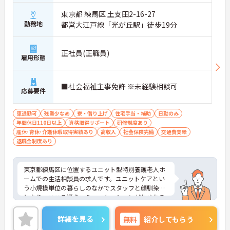
東京都 練馬区 土支田2-16-27
勤務地
都営大江戸線「光が丘駅」徒歩19分
正社員(正職員)
雇用形態
■社会福祉主事免許 ※未経験相談可
応募要件
車通勤可
残業少なめ
寮・借り上げ
住宅手当・補助
日勤のみ
年間休日110日以上
資格取得サポート
研修制度あり
産休･育休･介護休暇取得実績あり
高収入
社会保険完備
交通費支給
退職金制度あり
東京都練馬区に位置するユニット型特別養護老人ホ
ームでの生活相談員の求人です。ユニットケアとい
う小規模単位の暮らしのなかでスタッフと顔馴染み
となり、こころ通うコミュニケーションが生まれる
施設です。
ご興味を持たれた方は面接対策ポイントや求人の詳
詳細を見る
無料
紹介してもらう
細などお話しいたしますのでお気軽にお問い合わせ