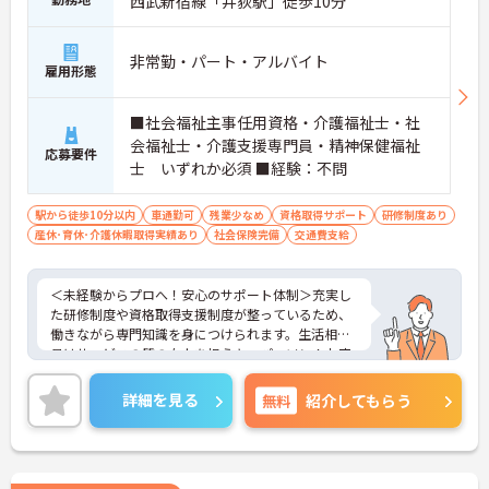
西武新宿線「井荻駅」徒歩10分
非常勤・パート・アルバイト
雇用形態
■社会福祉主事任用資格・介護福祉士・社
会福祉士・介護支援専門員・精神保健福祉
応募要件
士 いずれか必須 ■経験：不問
駅から徒歩10分以内
車通勤可
残業少なめ
資格取得サポート
研修制度あり
産休･育休･介護休暇取得実績あり
社会保険完備
交通費支給
＜未経験からプロへ！安心のサポート体制＞充実し
た研修制度や資格取得支援制度が整っているため、
働きながら専門知識を身につけられます。生活相談
員はサービスの質の向上を担うキーパーソン！お客
様やご家族との関わりを通じて、自分自身の人間性
も磨いていけるやりがいのあるお仕事です。
詳細を見る
無料
紹介してもらう
＜夜勤なしでプライベートも充実！柔軟な働き方＞
勤務曜日は相談可能♪ライフスタイルに合わせた働
き方が可能です。産休・育休制度も整っており、長
く安心して働ける環境です。