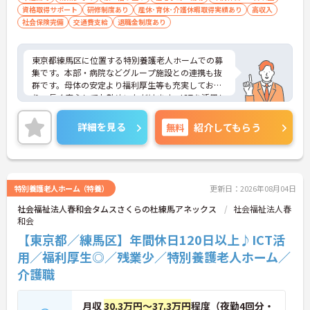
資格取得サポート
研修制度あり
産休･育休･介護休暇取得実績あり
高収入
社会保険完備
交通費支給
退職金制度あり
東京都練馬区に位置する特別養護老人ホームでの募
集です。本部・病院などグループ施設との連携も抜
群です。母体の安定より福利厚生等も充実してお
り、長く安心してお勤めいただけます。ICTを活用し
た職員の負担軽減や、最先端の調理システムを導入
しており、働きやすい環境が整っています。
詳細を見る
無料
紹介してもらう
ご興味のある方には、面接対策ポイントなど、さら
に詳細をお話しいたしますので、お気軽にご相談く
ださい。
特別養護老人ホーム（特養）
更新日：2026年08月04日
社会福祉法人春和会タムスさくらの杜練馬アネックス
社会福祉法人春
和会
【東京都／練馬区】年間休日120日以上♪ICT活
用／福利厚生◎／残業少／特別養護老人ホーム／
介護職
月収
30.3万円～37.3万円
程度（夜勤4回分・