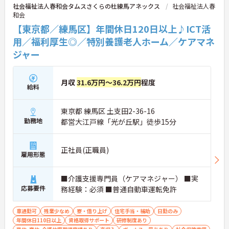
社会福祉法人春和会タムスさくらの杜練馬アネックス
社会福祉法人春
和会
【東京都／練馬区】年間休日120日以上♪ICT活
用／福利厚生◎／特別養護老人ホーム／ケアマネ
ジャー
月収
31.6万円～36.2万円
程度
給料
東京都 練馬区 土支田2-36-16
勤務地
都営大江戸線「光が丘駅」徒歩15分
正社員(正職員)
雇用形態
■介護支援専門員（ケアマネジャー） ■実
応募要件
務経験：必須 ■普通自動車運転免許
車通勤可
残業少なめ
寮・借り上げ
住宅手当・補助
日勤のみ
年間休日110日以上
資格取得サポート
研修制度あり