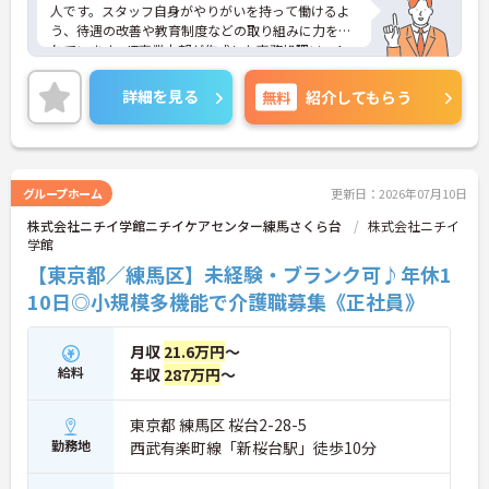
人です。スタッフ自身がやりがいを持って働けるよ
う、待遇の改善や教育制度などの取り組みに力を入
れています。IT事業本部が作成した事務処理ソフト
を導入しており、事務作業は少なく、その分ご利用
者様への対応を重視することもできます。入社後の
詳細を見る
無料
紹介してもらう
研修はもちろん、介護技術研修、PC研修、マナー研
修、資格取得のための勉強会等ステップに応じて用
意されており安心してご就業いただけます。
ご興味を持たれた方は面接対策ポイントや求人の詳
細などお話しいたしますのでお気軽にお問い合わせ
グループホーム
更新日：2026年07月10日
下さい。
株式会社ニチイ学館ニチイケアセンター練馬さくら台
株式会社ニチイ
学館
【東京都／練馬区】未経験・ブランク可♪年休1
10日◎小規模多機能で介護職募集《正社員》
月収
21.6万円
～
給料
年収
287万円
～
東京都 練馬区 桜台2-28-5
勤務地
西武有楽町線「新桜台駅」徒歩10分