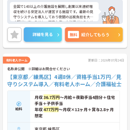
全国で140以上の介護施設を展開し創業以来連続増
収を続ける安定法人が運営する施設です。最新の見
守りシステムを導入しており夜間の巡視負担を大き
く軽減しているほか、丁寧な使い方指導があるため
安心して業務を始められます。月平均残業10時間程
度、住宅手当や子供手当、1食300円の食事補助など
詳細を見る
無料
紹介してもらう
生活を支える福利厚生が大変充実しています。『ハ
タラクエール2023』の認証も取得しており、資格取
得支援や職種別研修制度を通じて着実なキャリアア
ップを目指せます。有資格者の方がそのスキルを存
分に活かし、ご自身の生活も大切にしながら長期的
有料老人ホーム
更新日：2026年07月24日
に活躍できるおすすめの環境です。
名称非公開 ※詳細はお問合せください
★おすすめPOINT★
【東京都／練馬区】4週8休／資格手当1万円／見
【安定した経営基盤とキャリア支援】
守りシステム導入／有料老人ホーム／介護福祉士
・全国140以上の施設を展開し連続増収を続ける安
定法人が運営しています
・資格取得支援や職種別研修制度があり有資格者の
月収
36.7万円
～月給＋夜勤手当4回分＋住宅
スキルアップを応援しています
手当＋子供手当
・昇格実績もあり頑張りがしっかり評価される風通
給料
年収
477万円
～月収×12ヶ月＋賞与2.8ヶ月
しの良い環境です
想定
【最新設備による負担軽減と働きやすさ】
・最新の見守りシステム導入により夜勤時の巡視の
手間を大きく軽減しています
東京都 練馬区