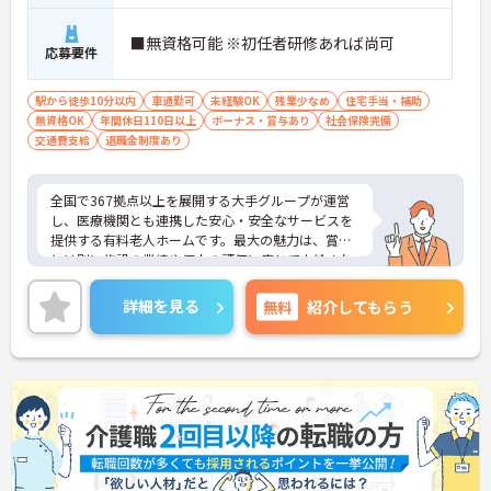
■無資格可能 ※初任者研修あれば尚可
応募要件
駅から徒歩10分以内
車通勤可
未経験OK
残業少なめ
住宅手当・補助
無資格OK
年間休日110日以上
ボーナス・賞与あり
社会保険完備
交通費支給
退職金制度あり
全国で367拠点以上を展開する大手グループが運営
し、医療機関とも連携した安心・安全なサービスを
提供する有料老人ホームです。最大の魅力は、賞与
とは別に施設の業績や個人の評価に応じて支給され
る独自の特別報酬制度です。日々の頑張りやチーム
への貢献が直接収入に反映される非常にやりがいの
詳細を見る
無料
紹介してもらう
ある環境が整っています。また、毎朝の情報共有ミ
ーティングを通じてスタッフ同士の連携が強化され
ており、平均勤続年数7.2年という高い定着率を実現
しています。資格取得支援制度を活用して勤務時間
内に研修を受講できるなど教育体制も充実している
ため、介護職からケアマネジャーや管理職への着実
なステップアップが期待できます。定年65歳・再雇
用70歳までの継続雇用制度も完備されており、髪色
やネイルが原則自由といったご自身らしさを大切に