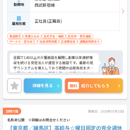
・機器の導入にあたっては誰でも使いこなせるよう
勤務地
西武新宿線
丁寧な指導を実施しています
【生活を支える充実の福利厚生】
・住宅手当や子供手当などご家族の生活もサポート
正社員(正職員)
する手当を完備しています
雇用形態
・1食300円で施設と同じ食事が食べられる食事補助
制度を利用できます ・徒歩や自転車の通勤手当も用
車通勤可
残業少なめ
住宅手当・補助
託児所・育児補助
意しています
ボーナス・賞与あり
社会保険完備
交通費支給
退職金制度あり
全国で140以上の介護施設を展開し創業以来連続増
収を続ける安定法人が運営する施設です。最新の見
守りシステムを導入しており夜間の巡視負担を大き
く軽減しているほか、丁寧な使い方指導があるため
安心して業務を始められます。月平均残業10時間程
度、住宅手当や子供手当、1食300円の食事補助など
詳細を見る
無料
紹介してもらう
生活を支える福利厚生が大変充実しています。『ハ
タラクエール2023』の認証も取得しており、資格取
得支援や職種別研修制度を通じて着実なキャリアア
ップを目指せます。有資格者の方がそのスキルを存
分に活かし、ご自身の生活も大切にしながら長期的
訪問介護
更新日：2026年07月10日
に活躍できるおすすめの環境です。
名称非公開 ※詳細はお問合せください
★おすすめPOINT★
【東京都／練馬区】高給与☆曜日固定の完全週休