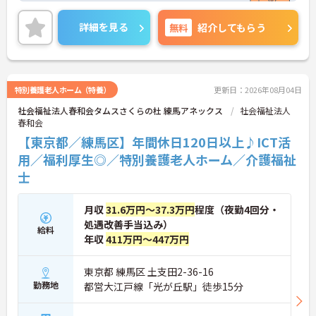
た職員の負担軽減や、最先端の調理システムを導入
しており、働きやすい環境が整っています。
詳細を見る
無料
紹介してもらう
ご興味のある方には、面接対策ポイントなど、さら
に詳細をお話しいたしますので、お気軽にご相談く
ださい。
特別養護老人ホーム（特養）
更新日：2026年08月04日
社会福祉法人春和会タムスさくらの杜 練馬アネックス
社会福祉法人
春和会
【東京都／練馬区】年間休日120日以上♪ICT活
用／福利厚生◎／特別養護老人ホーム／介護福祉
士
月収
31.6万円～37.3万円
程度（夜勤4回分・
処遇改善手当込み）
給料
年収
411万円～447万円
東京都 練馬区 土支田2-36-16
勤務地
都営大江戸線「光が丘駅」徒歩15分