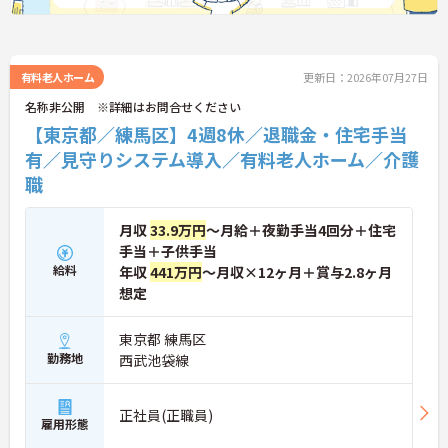
できる環境のもとで末永くご活躍いただけます。
★おすすめPOINT★
【特別報酬制度で、収入アップが期待できます】
・施設の業績や個人の評価に応じて賞与とは別に支
有料老人ホーム
更新日：2026年07月27日
給される特別報酬制度があり、日々の頑張りが直接
名称非公開 ※詳細はお問合せください
収入として還元されます。
【東京都／練馬区】4週8休／退職金・住宅手当
・業務への取り組みやチームへの貢献度が公正に評
価される仕組みにより、高いモチベーションを維持
有／見守りシステム導入／有料老人ホーム／介護
して働ける環境です。
職
【毎朝のミーティングで情報共有を徹底し、職種の
垣根を超えて協力し合える体制です 】
月収
33.9万円
～月給＋夜勤手当4回分＋住宅
・スタッフ全員で毎朝お客様の体調や業務連絡を丁
手当＋子供手当
寧に共有することで、チーム全体でスムーズに連携
給料
年収
441万円
～月収×12ヶ月＋賞与2.8ヶ月
できる仕組みが構築されています。
想定
・困った時もすぐに相談してフォローし合える風通
しの良い職場となっており、平均勤続年数7.2年とい
う高い定着率につながっています。
東京都 練馬区
勤務地
西武池袋線
【医療機関と連携した安心の体制のもと、専門的な
ケアスキルを磨ける環境です】
・24時間体制で介護スタッフが常駐し、医療機関と
正社員(正職員)
も連携しているため、緊急時にも落ち着いて対応で
雇用形態
きる安心・安全なサービス提供を学べます。