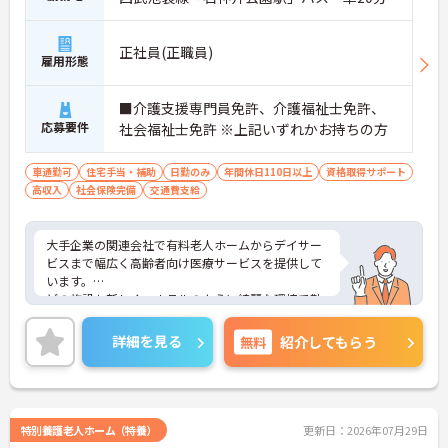
職や本部職への職種転換も可能です
・独自の研修制度で段階的にスキルを磨きながらご
自身の目標に合わせたキャリアを描けます
正社員(正職員)
雇用形態
【充実の手当と制度で腰を据えて長期的に活躍でき
ます】
■介護支援専門員免許、介護福祉士免許、
・住宅手当や子ども手当を支給し家庭を持った後も
応募要件
社会福祉士免許 ※上記いずれかお持ちの方
安定した収入を確保できる体制です
・定年65歳と退職金制度を完備しており将来の安心
車通勤可
感を持って長く働き続けられます
住宅手当・補助
日勤のみ
年間休日110日以上
資格取得サポート
高収入
社会保険完備
交通費支給
大手企業の関連会社で有料老人ホームからデイサー
ビスまで幅広く高齢者向け医療サービスを提供して
います。
どの施設も新しく、ホテルのように綺麗な環境で勤
務が出来ます。また、個人のキャリアプランに合わ
せてスムーズに成長が出来るような、きめ細やかな
詳細を見る
無料
紹介してもらう
研修制度も魅力の一つ。
ご興味のある方はぜひお気軽にお問い合わせくださ
い。
特別養護老人ホーム（特養）
更新日：2026年07月29日