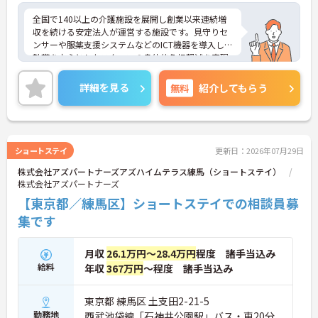
感を持って長く働き続けられます
全国で140以上の介護施設を展開し創業以来連続増
収を続ける安定法人が運営する施設です。見守りセ
ンサーや服薬支援システムなどのICT機器を導入し夜
勤帯を中心としたスタッフの身体的負担軽減を実現
しています。独自のHITOWAアカデミーによる体系
的な研修制度や資格取得支援を通じて専門性を高め
詳細を見る
無料
紹介してもらう
られるほか、施設長や本部職への職種転換など一人
ひとりの希望に合わせた多様なキャリアパスを描け
ます。住宅手当や子ども手当などの福利厚生にくわ
え65歳定年制や退職金制度も完備しており、ライフ
ステージが変化しても将来を見据えて安心して働き
ショートステイ
更新日：2026年07月29日
続けられる環境が整っています。
株式会社アズパートナーズアズハイムテラス練馬（ショートステイ）
株式会社アズパートナーズ
★おすすめPOINT★
【ICT設備の導入で身体的な負担を軽減できる環境で
【東京都／練馬区】ショートステイでの相談員募
す】
集です
・見守りセンサーや服薬支援システムを活用し夜勤
帯の業務を設備でサポートしています ・仕組みで業
務をカバーすることでスタッフが心身にゆとりを持
月収
26.1万円～28.4万円
程度 諸手当込み
ってケアに専念できます
給料
年収
367万円
～程度 諸手当込み
【明確なキャリアパスで多様な選択肢を広げていけ
ます】
東京都 練馬区 土支田2-21-5
・介護職から主任や施設長への昇格にくわえエリア
勤務地
西武池袋線「石神井公園駅」バス・車20分