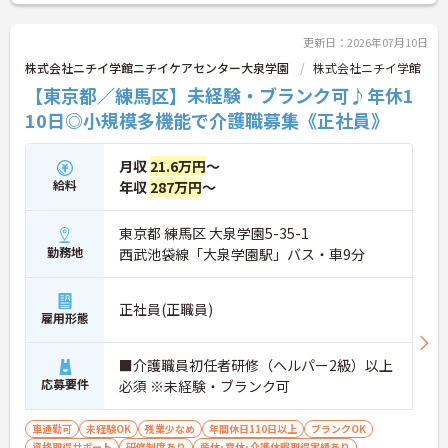
護職からスタートし、将来的にはリーダー、サービ
ス提供責任者、施設長といったマネジメント職への
ステップアップが明確に描けます。階層別の研修制
更新日：2026年07月10日
度も完備されており、役職に就いた後も継続的なフ
株式会社ニチイ学館ニチイケアセンター大泉学園
株式会社ニチイ学館
ォローアップを受けられます。ご自身の専門性を高
【東京都／練馬区】未経験・ブランク可♪年休1
めながら、安定した高待遇でキャリアを築きたい方
にぜひ挑戦していただきたい職場です。
10日◎小規模多機能で介護職募集《正社員》
＜介護福祉士の資格・経験を最大限に評価する給与
月収
21.6万円
～
体系＞
・国家資格に対する手厚い資格手当が支給され、ベ
給料
年収
287万円
～
ースアップを実現しやすいです
・経験年数や日々の頑張りを正当に評価する制度が
東京都 練馬区 大泉学園5-35-1
あり、モチベーションが収入に直結しやすいです
勤務地
西武池袋線「大泉学園駅」バス・車9分
・大手法人ならではの賞与や、各種手当（時間帯
別・家族手当など）で安定した高待遇♪
＜リーダーから施設長まで！大手法人ならではの明
正社員(正職員)
確なキャリアパス＞
雇用形態
・現場のプロフェッショナルから、管理者やマネジ
メント職への早期ステップアップも目指せいます
■介護職員初任者研修（ヘルパー2級）以上
・全国規模のネットワークを活かし、将来的には別
サービスやケアマネジャーへの挑戦も支援されます
応募要件
必須 ※未経験・ブランク可
・階層別研修や役職者向けマネジメント研修が充実
しており、将来を見据えた成長をバックアップ
車通勤可
未経験OK
残業少なめ
年間休日110日以上
ブランクOK
＜ライフステージが変わっても長く活躍できる圧倒
資格取得サポート
研修制度あり
産休･育休･介護休暇取得実績あり