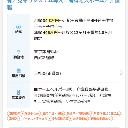
・全国140以上の施設を展開し連続増収を続ける安
職
定法人が運営しています
・資格取得支援や職種別研修制度があり有資格者の
スキルアップを応援しています
月収
34.3万円
～月給＋夜勤手当4回分＋住宅
・昇格実績もあり頑張りがしっかり評価される風通
手当＋子供手当
しの良い環境です
【最新設備による負担軽減と働きやすさ】
給料
年収
446万円
～月収×12ヶ月＋賞与2.8ヶ月
・最新の見守りシステム導入により夜勤時の巡視の
想定
手間を大きく軽減しています
・機器の導入にあたっては誰でも使いこなせるよう
東京都 練馬区
丁寧な指導を実施しています
勤務地
西武新宿線
【生活を支える充実の福利厚生】
・住宅手当や子供手当などご家族の生活もサポート
する手当を完備しています
・1食300円で施設と同じ食事が食べられる食事補助
正社員(正職員)
雇用形態
制度を利用できます ・徒歩や自転車の通勤手当も用
意しています
■ホームヘルパー1級、介護職員基礎研修、
介護職員初任者研修(ヘルパー2級)、介護福
応募要件
祉士実務者研修 いずれか必須
車通勤可
残業少なめ
住宅手当・補助
託児所・育児補助
年間休日110日以上
高収入
ボーナス・賞与あり
社会保険完備
交通費支給
退職金制度あり