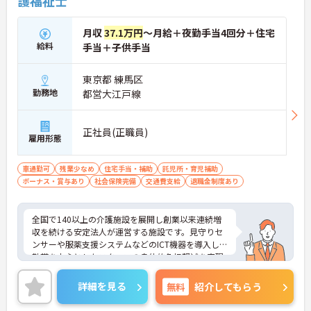
護福祉士
月収
37.1万円
～月給＋夜勤手当4回分＋住宅
給料
手当＋子供手当
東京都 練馬区
勤務地
都営大江戸線
正社員(正職員)
雇用形態
車通勤可
残業少なめ
住宅手当・補助
託児所・育児補助
ボーナス・賞与あり
社会保険完備
交通費支給
退職金制度あり
全国で140以上の介護施設を展開し創業以来連続増
収を続ける安定法人が運営する施設です。見守りセ
ンサーや服薬支援システムなどのICT機器を導入し夜
勤帯を中心としたスタッフの身体的負担軽減を実現
しています。独自のHITOWAアカデミーによる体系
的な研修制度や資格取得支援を通じて専門性を高め
詳細を見る
無料
紹介してもらう
られるほか、施設長や本部職への職種転換など一人
ひとりの希望に合わせた多様なキャリアパスを描け