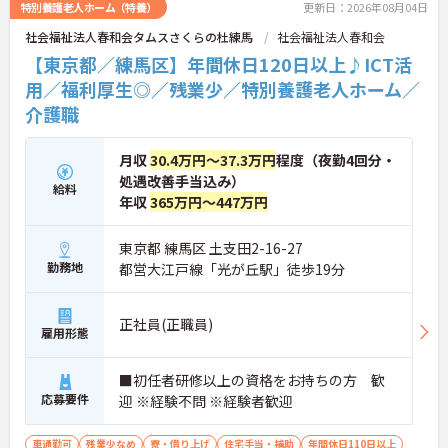
特別養護老人ホーム（特養）
更新日：2026年08月04日
社会福祉法人春和会タムスさくらの杜練馬
社会福祉法人春和会
【東京都／練馬区】年間休日120日以上♪ICT活
用／福利厚生◎／残業少／特別養護老人ホーム／
介護職
月収
30.4万円～37.3万円
程度（夜勤4回分・
処遇改善手当込み）
給料
年収
365万円～447万円
東京都 練馬区 土支田2-16-27
勤務地
都営大江戸線「光が丘駅」徒歩19分
正社員(正職員)
雇用形態
■初任者研修以上の資格をお持ちの方 歓
応募要件
迎 ※経験不問 ※経験者歓迎
車通勤可
残業少なめ
寮・借り上げ
住宅手当・補助
年間休日110日以上