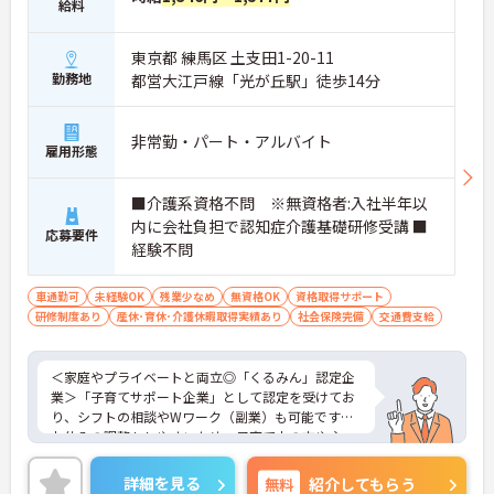
給料
東京都 練馬区 土支田1-20-11
勤務地
都営大江戸線「光が丘駅」徒歩14分
非常勤・パート・アルバイト
雇用形態
■介護系資格不問 ※無資格者:入社半年以
内に会社負担で認知症介護基礎研修受講 ■
応募要件
経験不問
車通勤可
未経験OK
残業少なめ
無資格OK
資格取得サポート
研修制度あり
産休･育休･介護休暇取得実績あり
社会保険完備
交通費支給
＜家庭やプライベートと両立◎「くるみん」認定企
業＞「子育てサポート企業」として認定を受けてお
り、シフトの相談やWワーク（副業）も可能です。
お休みの調整もしやすいため、子育て中の方や主
婦・主夫の方も無理なく活躍しています。夜勤がな
く、日勤中心のデイサービスなので生活リズムも整
詳細を見る
無料
紹介してもらう