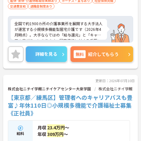
産休･育休･介護休暇取得実績あり
ボーナス・賞与あり
社会保険完備
に深められます
交通費支給
退職金制度あり
・ご自身の希望に合わせた柔軟な働き方が相談でき
腰を据えて働けます
全国で約1900カ所の介護事業所を展開する大手法人
が運営する小規模多機能型居宅介護です（2026年4
月時点）。大手ならではの「給与還元」と「キャリ
アの広がり」にあります。国家資格に対する手厚い
資格手当はもちろん、勤続年数や時間帯別手当など
の各種手当が充実しており、これまでのご経験がし
詳細を見る
無料
紹介してもらう
っかりと給与に反映される仕組みが整っています。
また、全国展開の強固な基盤があるため、現場の介
護職からスタートし、将来的にはリーダー、サービ
ス提供責任者、施設長といったマネジメント職への
ステップアップが明確に描けます。階層別の研修制
更新日：2026年07月10日
度も完備されており、役職に就いた後も継続的なフ
株式会社ニチイ学館ニチイケアセンター大泉学園
株式会社ニチイ学館
ォローアップを受けられます。ご自身の専門性を高
【東京都／練馬区】管理者へのキャリアパスも豊
めながら、安定した高待遇でキャリアを築きたい方
にぜひ挑戦していただきたい職場です。
富♪年休110日◎小規模多機能で介護福祉士募集
《正社員》
＜介護福祉士の資格・経験を最大限に評価する給与
体系＞
・国家資格に対する手厚い資格手当が支給され、ベ
月収
23.4万円
～
ースアップを実現しやすいです
給料
年収
309万円
～
・経験年数や日々の頑張りを正当に評価する制度が