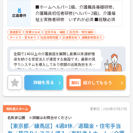
・資格取得に向けた研修や講習は勤務時間内で受講
■ホームヘルパー1級、介護職員基礎研修、
できる場合が多く、プライベートの負担を抑えなが
介護職員初任者研修(ヘルパー2級)、介護福
ら着実に専門性を高められます。
応募要件
祉士実務者研修 いずれか必須 ■経験必須
【リフレッシュ休暇17日や自由な身だしなみ規定
で、自分らしく無理なく続けられます】
車通勤可
残業少なめ
住宅手当・補助
託児所・育児補助
・年間107日の休日に加えて年間17日のリフレッシ
ボーナス・賞与あり
社会保険完備
交通費支給
退職金制度あり
ュ休暇が支給されるため、しっかりと休息を取りな
がらオンオフのメリハリをつけて働けます。
・髪色やネイルなどが原則自由となっており、定年
全国で140以上の介護施設を展開し創業以来連続増
65歳・再雇用70歳までの継続雇用制度のもとで、ご
収を続ける安定法人が運営する施設です。最新の見
自身のスタイルを保ちながら末永く活躍できます。
守りシステムを導入しており夜間の巡視負担を大き
く軽減しているほか、丁寧な使い方指導があるため
安心して業務を始められます。月平均残業10時間程
度、住宅手当や子供手当、1食300円の食事補助など
詳細を見る
無料
紹介してもらう
生活を支える福利厚生が大変充実しています。『ハ
タラクエール2023』の認証も取得しており、資格取
得支援や職種別研修制度を通じて着実なキャリアア
ップを目指せます。有資格者の方がそのスキルを存
分に活かし、ご自身の生活も大切にしながら長期的
有料老人ホーム
更新日：2026年07月27日
に活躍できるおすすめの環境です。
名称非公開 ※詳細はお問合せください
★おすすめPOINT★
【東京都／練馬区】4週8休／退職金・住宅手当
【安定した経営基盤とキャリア支援】
有／見守りシステム導入／有料老人ホーム／介護