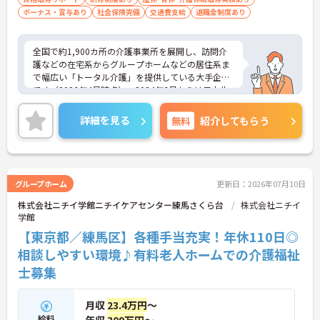
的な安定基盤＞
ボーナス・賞与あり
社会保険完備
交通費支給
退職金制度あり
・ご家族の状況に応じた手当や、企業主導型保育所
の利用相談など子育て世代にも安心の福利厚生です
・「通い・泊まり・訪問」の幅広いケアに携わるこ
全国で約1,900カ所の介護事業所を展開し、訪問介
とで、介護福祉士としてのスキルをさらに磨ける環
護などの在宅系からグループホームなどの居住系ま
境です
で幅広い「トータル介護」を提供している大手企業
・大手の組織力を活かした労務管理でワークライフ
です（2026年4月時点）。2024年6月からは日本生
バランスを推進し、腰を据えて長期就業できます
命グループの一員となり、さらに安定した経営基盤
のもとでお客様に安心をお届けしています。職員一
詳細を見る
無料
紹介してもらう
人ひとりの「働きやすさ」と「キャリア」を大切に
する社風が特徴です。福利厚生が非常に充実してお
り、10歳～18歳のお子様を持つ方への「子ども手
当」や、自社の企業主導型保育所を利用する際の
「保育利用手当」など、仕事と子育ての両立を強力
グループホーム
更新日：2026年07月10日
にバックアップしています。 また、資格取得を目指
株式会社ニチイ学館ニチイケアセンター練馬さくら台
株式会社ニチイ
せる支援制度（会社負担やキャッシュバック）が整
学館
っており、スキルアップやキャリアアップ（サービ
ス提供責任者、管理者など）に向けた段階的な研修
【東京都／練馬区】各種手当充実！年休110日◎
も豊富です。日々の頑張りは手当や賃金制度でしっ
相談しやすい環境♪有料老人ホームでの介護福祉
かりと評価されるため、高いモチベーションを保ち
士募集
ながら長く安心して働ける環境です。
＜お持ちの資格や経験を正当に評価する給与＞
月収
23.4万円
～
・資格手当や時間帯別手当で日々の頑張りをしっか
給料
年収
309万円
～