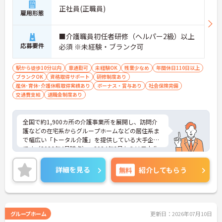
正社員(正職員)
雇用形態
■介護職員初任者研修（ヘルパー2級）以上
応募要件
必須 ※未経験・ブランク可
駅から徒歩10分以内
車通勤可
未経験OK
残業少なめ
年間休日110日以上
ブランクOK
資格取得サポート
研修制度あり
産休･育休･介護休暇取得実績あり
ボーナス・賞与あり
社会保険完備
交通費支給
退職金制度あり
全国で約1,900カ所の介護事業所を展開し、訪問介
護などの在宅系からグループホームなどの居住系ま
で幅広い「トータル介護」を提供している大手企業
です（2026年4月時点）。2024年6月からは日本生
命グループの一員となり、さらに安定した経営基盤
のもとでお客様に安心をお届けしています。職員一
詳細を見る
無料
紹介してもらう
人ひとりの「働きやすさ」と「キャリア」を大切に
する社風が特徴です。福利厚生が非常に充実してお
り、10歳～18歳のお子様を持つ方への「子ども手
当」や、自社の企業主導型保育所を利用する際の
「保育利用手当」など、仕事と子育ての両立を強力
グループホーム
更新日：2026年07月10日
にバックアップしています。 また、資格取得を目指