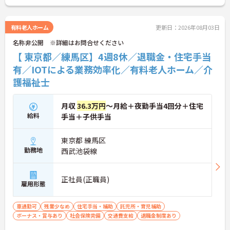
ます。住宅手当や子ども手当などの福利厚生にくわ
え65歳定年制や退職金制度も完備しており、ライフ
ステージが変化しても将来を見据えて安心して働き
有料老人ホーム
更新日：2026年08月03日
続けられる環境が整っています。
名称非公開 ※詳細はお問合せください
★おすすめPOINT★
【 東京都／練馬区】4週8休／退職金・住宅手当
【ICT設備の導入で身体的な負担を軽減できる環境で
有／IOTによる業務効率化／有料老人ホーム／介
す】
護福祉士
・見守りセンサーや服薬支援システムを活用し夜勤
帯の業務を設備でサポートしています ・仕組みで業
務をカバーすることでスタッフが心身にゆとりを持
月収
36.3万円
～月給＋夜勤手当4回分＋住宅
ってケアに専念できます
給料
手当＋子供手当
【明確なキャリアパスで多様な選択肢を広げていけ
ます】
東京都 練馬区
・介護職から主任や施設長への昇格にくわえエリア
勤務地
西武池袋線
職や本部職への職種転換も可能です
・独自の研修制度で段階的にスキルを磨きながらご
自身の目標に合わせたキャリアを描けます
正社員(正職員)
雇用形態
【充実の手当と制度で腰を据えて長期的に活躍でき
ます】
車通勤可
残業少なめ
住宅手当・補助
託児所・育児補助
・住宅手当や子ども手当を支給し家庭を持った後も
ボーナス・賞与あり
社会保険完備
交通費支給
退職金制度あり
安定した収入を確保できる体制です
・定年65歳と退職金制度を完備しており将来の安心