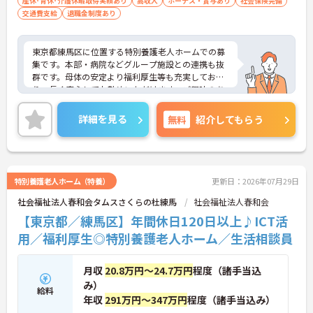
産休･育休･介護休暇取得実績あり
高収入
ボーナス・賞与あり
社会保険完備
交通費支給
退職金制度あり
東京都練馬区に位置する特別養護老人ホームでの募
集です。本部・病院などグループ施設との連携も抜
群です。母体の安定より福利厚生等も充実してお
り、長く安心してお勤めいただけます。ご興味のあ
る方には、面接対策ポイントなど、さらに詳細をお
話しいたしますので、お気軽にご相談ください。
詳細を見る
無料
紹介してもらう
特別養護老人ホーム（特養）
更新日：2026年07月29日
社会福祉法人春和会タムスさくらの杜練馬
社会福祉法人春和会
【東京都／練馬区】年間休日120日以上♪ICT活
用／福利厚生◎特別養護老人ホーム／生活相談員
月収
20.8万円～24.7万円
程度（諸手当込
み）
給料
年収
291万円～347万円
程度（諸手当込み）