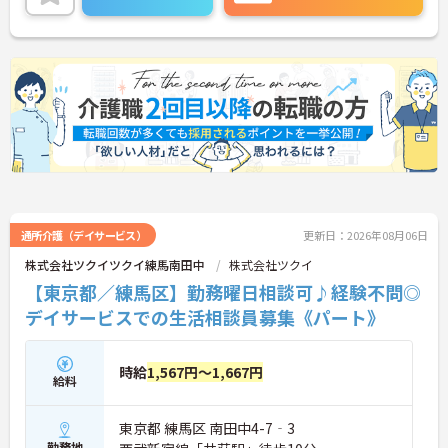
えやすく、プライベートな時間もしっかり確保でき
る働きやすい職場です。
＜ありがとう」が嬉しい！工夫とアイデアが活きる
仕事＞食事や入浴の介助だけでなく、レクリエーシ
ョンの企画や実施も大切なお仕事です。「どんな工
夫をしたら喜んでいただけるか」をスタッフみんな
で考え、アイデアを形にしていきます。お客様から
直接「ありがとう」と感謝の言葉をいただけたり、
信頼関係が深まっていく喜びを感じられるのが大き
なやりがいです。介護度が比較的高くないため、身
体への負担が少なめなのも特徴です。
通所介護（デイサービス）
更新日：2026年08月06日
株式会社ツクイツクイ練馬南田中
株式会社ツクイ
【東京都／練馬区】勤務曜日相談可♪経験不問◎
デイサービスでの生活相談員募集《パート》
時給
1,567円～1,667円
給料
東京都 練馬区 南田中4-7‐3
勤務地