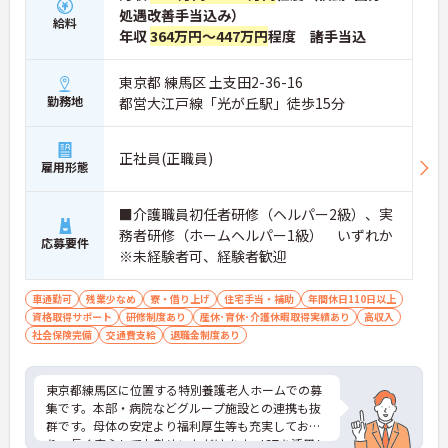
処遇改善手当込み）
給料
年収
364万円～447万円
程度 諸手当込
東京都 練馬区 土支田2-36-16
勤務地
都営大江戸線「光が丘駅」徒歩15分
正社員(正職員)
雇用形態
■介護職員初任者研修（ヘルパー2級）、実
務者研修（ホームヘルパー1級） いずれか
応募要件
※未経験者可、経験者歓迎
車通勤可
残業少なめ
寮・借り上げ
住宅手当・補助
年間休日110日以上
資格取得サポート
研修制度あり
産休･育休･介護休暇取得実績あり
高収入
社会保険完備
交通費支給
退職金制度あり
東京都練馬区に位置する特別養護老人ホームでの募
集です。本部・病院などグループ施設との連携も抜
群です。母体の安定より福利厚生等も充実してお
り、長く安心してお勤めいただけます。ICTを活用し