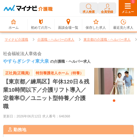
0
1
求人検索
会員登録
メニュー
ホーム
初めての方へ
面談会場一覧
保存した求人
最近見た求人
マイナビ介護職
介護職・ヘルパーの求人
東京都の介護職・ヘルパー求人
社会福祉法人章佑会
やすらぎシティ東大泉
の介護職・ヘルパー求人
正社員(正職員)
特別養護老人ホーム（特養）
【東京都／練馬区】年休120日＆残
業10時間以下／介護リフト導入／
定着率◎／ユニット型特養／介護
職
更新日：2026年06月12日 求人番号：646368
勤務地