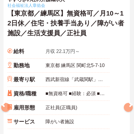
社会福祉法人章佑会
【東京都／練馬区】無資格可／月10～1
2日休／住宅・扶養手当あり／障がい者
施設／生活支援員／正社員
給料
月収 22.1万円～
勤務地
東京都 練馬区 関町北5-7-10
最寄り駅
西武新宿線「武蔵関駅」徒歩10分
資格/職種
■無資格可 ■経験：必須 ■普通自動車免許をお持ちの方は尚可（AT限定可）
雇用形態
正社員(正職員)
サービス
障がい者施設