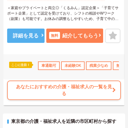
＜家庭やプライベートと両立◎「くるみん」認定企業＞「子育てサ
ポート企業」として認定を受けており、シフトの相談やWワーク
（副業）も可能です。お休みの調整もしやすいため、子育て中の方
や主婦・主夫の方も無理なく活躍しています。夜勤がなく、日勤中
心のデイサービスなので生活リズムも整えやすく、プライベートな
時間もしっかり確保できる働きやすい職場です。
詳細を見る
紹介してもらう
無料
＜ありがとう」が嬉しい！工夫とアイデアが活きる仕事＞食事や入
浴の介助だけでなく、レクリエーションの企画や実施も大切なお仕
事です。「どんな工夫をしたら喜んでいただけるか」をスタッフみ
んなで考え、アイデアを形にしていきます。お客様から直接「あり
がとう」と感謝の言葉をいただけたり、信頼関係が深まっていく喜
ここに注目！
OK
日勤のみ
年間休日110日以上
車通勤可
未経験OK
ブランクOK
残業少なめ
資格取得サポ
無資格
びを感じられるのが大きなやりがいです。介護度が比較的高くない
ため、身体への負担が少なめなのも特徴です。
あなたにおすすめの介護・福祉求人の一覧を見
る
東京都の介護・福祉求人を近隣の市区町村から探す