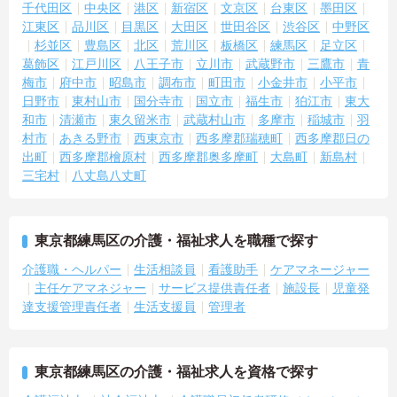
千代田区
中央区
港区
新宿区
文京区
台東区
墨田区
江東区
品川区
目黒区
大田区
世田谷区
渋谷区
中野区
杉並区
豊島区
北区
荒川区
板橋区
練馬区
足立区
葛飾区
江戸川区
八王子市
立川市
武蔵野市
三鷹市
青
梅市
府中市
昭島市
調布市
町田市
小金井市
小平市
日野市
東村山市
国分寺市
国立市
福生市
狛江市
東大
和市
清瀬市
東久留米市
武蔵村山市
多摩市
稲城市
羽
村市
あきる野市
西東京市
西多摩郡瑞穂町
西多摩郡日の
出町
西多摩郡檜原村
西多摩郡奥多摩町
大島町
新島村
三宅村
八丈島八丈町
東京都練馬区の介護・福祉求人を職種で探す
介護職・ヘルパー
生活相談員
看護助手
ケアマネージャー
主任ケアマネジャー
サービス提供責任者
施設長
児童発
達支援管理責任者
生活支援員
管理者
東京都練馬区の介護・福祉求人を資格で探す