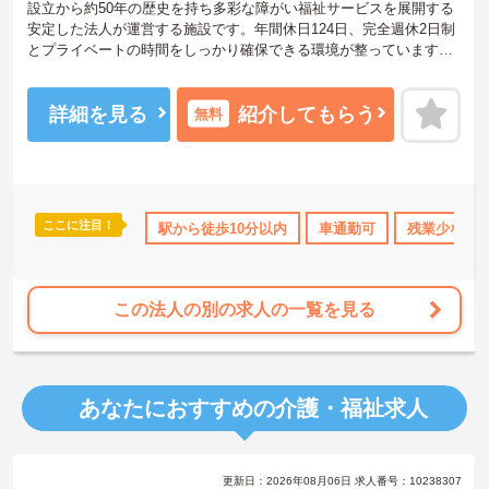
設立から約50年の歴史を持ち多彩な障がい福祉サービスを展開する
安定した法人が運営する施設です。年間休日124日、完全週休2日制
とプライベートの時間をしっかり確保できる環境が整っています。
賞与実績3.6ヶ月分にくわえ、住宅手当や扶養手当などの生活を支え
る各種手当も充実しています。現場には80名ほどのスタッフが在籍
しており（※2026年6月時点）、職員同士で協力し合える人員体制
詳細を見る
紹介してもらう
無料
があるため、安心して業務に取り組むことができます。定着率は8
5％以上を誇り、個別支援計画の作成などより専門的な業務にも挑戦
できる環境です。無資格からチャレンジOK！経験を存分に活かし、
安心の人間関係の中でキャリアを高めたい方に適した職場環境が用
意されています。
ここに注目！
資格取得サポート
駅から徒歩10分以内
研修制度あり
産休･育休･介護休暇取得実績あ
車通勤可
残業少なめ
★おすすめPOINT★
【充実の人員体制で安心の職場環境】
・80名ほどのスタッフが在籍しているため職員同士で支え合いなが
この法人の別の求人の一覧を見る
らケアを実践できます
・先輩スタッフが丁寧にフォローするため新しい環境でも安心して
業務を習得できます
・定着率85％以上と希望のない異動がないため人間関係に悩むこと
なく長く専門性を深められます
あなたにおすすめの介護・福祉求人
【年間休日124日で心身をリフレッシュ】
・完全週休2日制で毎月10日～12日のお休みがあるため自分の時間
更新日：2026年08月06日 求人番号：10238307
をしっかりと確保できます