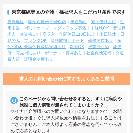
東京都練馬区の介護・福祉求人をこだわり条件で探す
夜勤専従
駅から徒歩10分以内
車通勤可
寮・借り上げ
住
宅手当・補助
オープニングスタッフ募集
未経験OK
管理職
求人
無資格OK
高収入
年間休日110日以上
土日祝休
日
勤のみ
ブランクOK
資格取得サポート
研修制度あり
産
休･育休･介護休暇取得実績あり
新卒OK
残業少なめ
託児
所・育児補助あり
ボーナス・賞与あり
社会保険完備
交通
費支給
退職金制度あり
求人のお問い合わせに関するよくあるご質問
このページから問い合わせをすると、すぐに病院や
施設に個人情報が渡されてしまいますか？
マイナビ介護職へのお問い合わせになりますので、お問
い合わせ後すぐに求人掲載元へ情報をお渡しすることは
ございません。ご本人様より応募の意志を伺ってから改
めて応募となります。