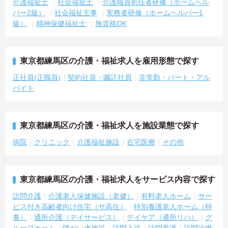
介護福祉士
社会福祉士
介護職員初任者研修（ホームヘル
パー2級）
社会福祉主事
実務者研修（ホームヘルパー1
級）
精神保健福祉士
無資格OK
東京都練馬区の介護・福祉求人を雇用形態で探す
正社員(正職員)
契約社員・嘱託社員
非常勤・パート・アル
バイト
東京都練馬区の介護・福祉求人を施設業態で探す
病院
クリニック
介護福祉施設
在宅医療
その他
東京都練馬区の介護・福祉求人をサービス内容で探す
訪問介護
介護老人保健施設（老健）
有料老人ホーム
サー
ビス付き高齢者向け住宅（サ高住）
特別養護老人ホーム（特
養）
通所介護（デイサービス）
デイケア（通所リハ）
グ
ループホーム
障がい者施設
訪問入浴
訪問看護
訪問診療