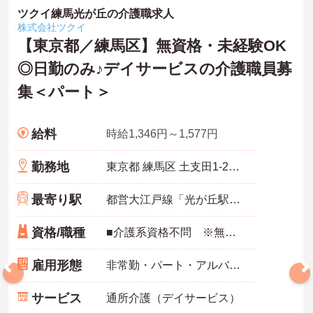
・年間休日124日という業界トップクラスの水準を実現しているため
ツクイ練馬光が丘の介護職求人
体力的な負担を抑えて働けます
株式会社ツクイ
・産休や育休などの取得実績も豊富なためライフステージが変化し
【東京都／練馬区】無資格・未経験OK
ても働き続けられる環境です
◎日勤のみ♪デイサービスの介護職員募
【専門性を活かして長期的に活躍できる環境】
集＜パート＞
・個別支援計画の作成や保護者との連絡調整など支援員としての専
門的なスキルをさらに伸ばせます
・高齢者や児童分野も展開する規模の大きな法人のため将来的なキ
ャリアの選択肢が豊富に用意されています
給料
時給1,346円～1,577円
・賞与実績3.6ヶ月分や住宅手当等の充実した待遇があるため将来の
生活を見据えた長期就業が可能です
勤務地
東京都 練馬区 土支田1-20-11
最寄り駅
都営大江戸線「光が丘駅」徒歩14分
資格/職種
■介護系資格不問 ※無資格者:入社半年以内に会社負担で認知症介護基礎研修受講 ■経験不問
雇用形態
非常勤・パート・アルバイト
サービス
通所介護（デイサービス）