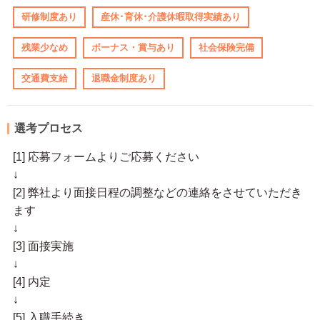
研修制度あり
産休･育休･介護休暇取得実績あり
残業少なめ
ボーナス・賞与あり
社会保険完備
交通費支給
退職金制度あり
選考プロセス
[1] 応募フォームよりご応募ください
↓
[2] 弊社より面接日程の調整などの連絡をさせていただき
ます
↓
[3] 面接実施
↓
[4] 内定
↓
[5] 入職手続き