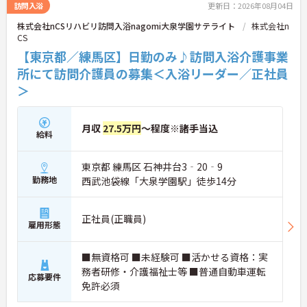
訪問入浴
更新日：2026年08月04日
株式会社nCSリハビリ訪問入浴nagomi大泉学園サテライト
株式会社n
CS
【東京都／練馬区】日勤のみ♪訪問入浴介護事業
所にて訪問介護員の募集＜入浴リーダー／正社員
＞
月収
27.5万円
～程度※諸手当込
給料
東京都 練馬区 石神井台3‐20‐9
勤務地
西武池袋線「大泉学園駅」徒歩14分
正社員(正職員)
雇用形態
■無資格可 ■未経験可 ■活かせる資格：実
務者研修・介護福祉士等 ■普通自動車運転
応募要件
免許必須