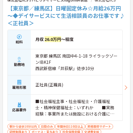
【東京都／練馬区】日曜固定休み☆月給26万円
～◆デイサービスにて生活相談員のお仕事です♪
＜正社員＞
月収
26.0万円
～程度
給料
東京都 練馬区 南田中4-1-18 ライラックゾー
ンIBK1F
勤務地
西武新宿線「井荻駅」徒歩10分
正社員(正職員)
雇用形態
■社会福祉主事・社会福祉士・介護福祉
士・精神保健福祉士：いずれか ■実務
応募要件
経験：事業所または施設における介護に関
する実務経験が通算1年以上（勤務日数180
日以上）あり、介護福祉士を保持 ※PC
駅から徒歩10分以内
日勤のみ
年間休日110日以上
資格取得サポート
研修制度あり
ボーナス・賞与あり
スキル：Word・Excelの基本操作 ■普
社会保険完備
交通費支給