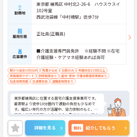
東京都 練馬区 中村北2-26-6 ハウスウスイ
102号室
勤務地
西武池袋線「中村橋駅」徒歩7分
正社員(正職員)
雇用形態
■介護支援専門員免許 ※経験不問 ※在宅
応募要件
介護経験・ケアマネ経験あれば尚可
駅から徒歩10分以内
残業少なめ
日勤のみ
年間休日110日以上
資格取得サポート
研修制度あり
産休･育休･介護休暇取得実績あり
社会保険完備
交通費支給
退職金制度あり
東京都練馬区に位置する居宅介護支援事業所です。
最寄駅より徒歩10分圏内で通勤の負担も少なめで
す。幅広い年代の方が活躍中、協力体制のもと、お
子様の学校行事等によるお休みも取りやすく、両立
もしやすい環境です。月9日休み、17時台定時で残
業は基本ありません。ご興味のある方には、面接対
詳細を見る
無料
紹介してもらう
策ポイントなど、さらに詳細をお話しいたしますの
でお気軽にご相談ください！