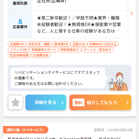
正社員(正職員)
雇用形態
★第二新卒歓迎！／学歴不問★業界・職種
未経験者歓迎！★無資格OK★接客業や営業
応募要件
など、人と接する仕事の経験がある方は大
歓迎
未経験OK
住宅手当・補助
無資格OK
日勤のみ
年間休日110日以上
ブランクOK
資格取得サポート
研修制度あり
ボーナス・賞与あり
社会保険完備
交通費支給
リハビリテーションデイサービスにてケアスタッフ
の募集です。
ご興味のある方はお問い合わせください。
詳細を見る
無料
紹介してもらう
通所介護（デイサービス）
更新日：2026年08月04日
株式会社nCSリハビリデイサービスnagomi井荻店
株式会社nCS