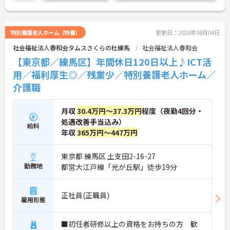
特別養護老人ホーム（特養）
更新日：2026年08月04日
社会福祉法人春和会タムスさくらの杜練馬
社会福祉法人春和会
【東京都／練馬区】年間休日120日以上♪ICT活
用／福利厚生◎／残業少／特別養護老人ホーム／
介護職
月収
30.4万円～37.3万円
程度（夜勤4回分・
処遇改善手当込み）
給料
年収
365万円～447万円
東京都 練馬区 土支田2-16-27
勤務地
都営大江戸線「光が丘駅」徒歩19分
正社員(正職員)
雇用形態
■初任者研修以上の資格をお持ちの方 歓