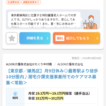
交通費支給
退職金制度あり
東京都練馬区に位置する特別養護老人ホームでの求
人です。OJTがしっかりありますので、安心してお
仕事スタート可能です！また、夏・冬にお休みが取
得可能★ワークライフバランスもばっちりです。ご
興味のある方には、面接対策ポイントなど、さらに
詳細をご案内しますのでお気軽にご相談ください！
詳細を見る
無料
紹介してもらう
更新日：2026年08月06日
ALSOK介護株式会社かたくり中村橋
ALSOK介護株式会社
【東京都／練馬区】月9日休み◎最寄駅より徒歩
10分圏内♪居宅介護支援事業所でのケアマネ募
集＜常勤＞
月収
29.3万円～29.3万円
程度（諸手当込）
給料
年収
352万円～352万円