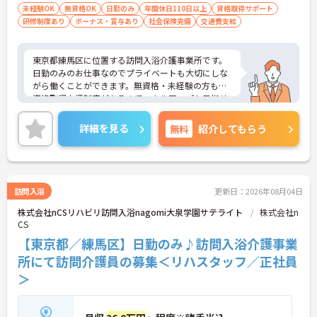
未経験OK
無資格OK
日勤のみ
年間休日110日以上
資格取得サポート
研修制度あり
ボーナス・賞与あり
社会保険完備
交通費支給
東京都練馬区に位置する訪問入浴介護事業所です。
日勤のみのお仕事なのでプライベートも大切にしな
がら働くことができます。無資格・未経験の方も、
資格取得支援制度があるのでスキルアップも目指せ
る環境です。ご興味をお持ちの方はお気軽にお問い
合わせください。
詳細を見る
無料
紹介してもらう
訪問入浴
更新日：2026年08月04日
株式会社nCSリハビリ訪問入浴nagomi大泉学園サテライト
株式会社n
CS
【東京都／練馬区】日勤のみ♪訪問入浴介護事業
所にて訪問介護員の募集＜リハスタッフ／正社員
＞