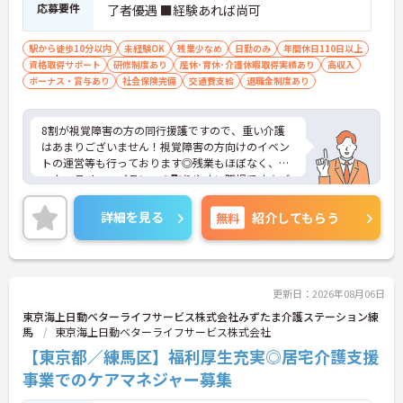
応募要件
了者優遇 ■経験あれば尚可
駅から徒歩10分以内
未経験OK
残業少なめ
日勤のみ
年間休日110日以上
資格取得サポート
研修制度あり
産休･育休･介護休暇取得実績あり
高収入
ボーナス・賞与あり
社会保険完備
交通費支給
退職金制度あり
8割が視覚障害の方の同行援護ですので、重い介護
はあまりございません！視覚障害の方向けのイベン
トの運営等も行っております◎残業もほぼなく、ワ
ーク・ライフ・バランスの取りやすい職場です☆ご
興味のある方には、面接対策ポイントなど、さらに
詳細をご案内しますのでお気軽にご相談ください！
詳細を見る
無料
紹介してもらう
更新日：2026年08月06日
東京海上日動ベターライフサービス株式会社みずたま介護ステーション練
馬
東京海上日動ベターライフサービス株式会社
【東京都／練馬区】福利厚生充実◎居宅介護支援
事業でのケアマネジャー募集