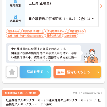
正社員(正職員)
雇用形態
■介護職員初任者研修（ヘルパー2級）以上
応募要件
残業少なめ
年間休日110日以上
資格取得サポート
研修制度あり
産休･育休･介護休暇取得実績あり
社会保険完備
交通費支給
東京都練馬区に位置する施設での求人です。
関東圏に複数の施設を持つ大手法人が母体で、手厚
い職員体制の中、疾患を持つ高齢者も積極的に受け
入れているのが特徴の有料老人ホームです。
ご興味のある方は面接ポイントなどをお伝えします
ので、お気軽にお問い合わせください。
詳細を見る
無料
紹介してもらう
特別養護老人ホーム（特養）
更新日：2026年08月06日
社会福祉法人キングス・ガーデン東京練馬の丘キングス・ガーデン
社
会福祉法人キングス・ガーデン東京