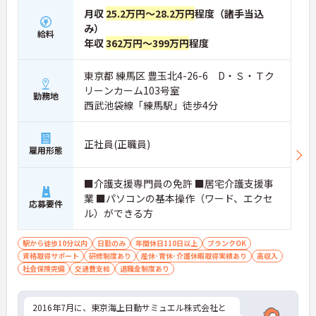
月収
25.2万円～28.2万円
程度（諸手当込
み）
給料
年収
362万円～399万円
程度
東京都 練馬区 豊玉北4-26-6 D・Ｓ・Ｔク
リーンカーム103号室
勤務地
西武池袋線「練馬駅」徒歩4分
正社員(正職員)
雇用形態
■介護支援専門員の免許 ■居宅介護支援事
業 ■パソコンの基本操作（ワード、エクセ
応募要件
ル）ができる方
駅から徒歩10分以内
日勤のみ
年間休日110日以上
ブランクOK
資格取得サポート
研修制度あり
産休･育休･介護休暇取得実績あり
高収入
社会保険完備
交通費支給
退職金制度あり
2016年7月に、東京海上日動サミュエル株式会社と