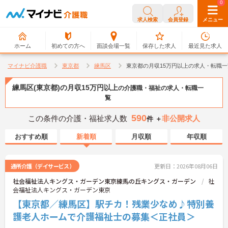
0
0
求人検索
会員登録
メニュー
ホーム
初めての方へ
面談会場一覧
保存した求人
最近見た求人
マイナビ介護職
東京都
練馬区
東京都の月収15万円以上の求人・転職一
練馬区(東京都)の月収15万円以上
の介護職・福祉の求人・転職一
覧
590
この条件の介護・福祉求人数
非公開求人
件 ＋
おすすめ順
新着順
月収順
年収順
通所介護（デイサービス）
更新日：2026年08月06日
社会福祉法人キングス・ガーデン東京練馬の丘キングス・ガーデン
社
会福祉法人キングス・ガーデン東京
【東京都／練馬区】駅チカ！残業少なめ♪特別養
護老人ホームで介護福祉士の募集＜正社員＞