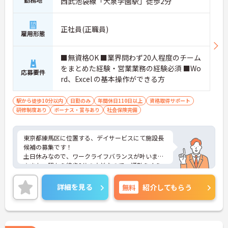
西武池袋線「大泉学園駅」徒歩2分
正社員(正職員)
雇用形態
■無資格OK ■業界問わず20人程度のチーム
をまとめた経験・営業業務の経験必須 ■Wo
応募要件
rd、Excel の基本操作ができる方
駅から徒歩10分以内
日勤のみ
年間休日110日以上
資格取得サポート
研修制度あり
ボーナス・賞与あり
社会保険完備
東京都練馬区に位置する、デイサービスにて施設長
候補の募集です！
土日休みなので、ワークライフバランスが叶います
☆また、駅から徒歩2分の立地なので、通勤らくら
くです♪
ご興味のある方には、面接対策ポイントなど、さら
詳細を見る
無料
紹介してもらう
に詳細をお話しいたしますのでお気軽にご相談くだ
さい！