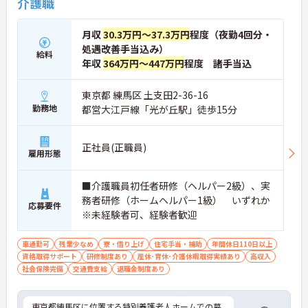
介護職
月収
30.3万円～37.3万円
程度（夜勤4回分・
処遇改善手当込み）
給料
年収
364万円～447万円
程度 諸手当込
東京都 練馬区 土支田2-36-16
勤務地
都営大江戸線「光が丘駅」徒歩15分
正社員(正職員)
雇用形態
■介護職員初任者研修（ヘルパー2級）、実
務者研修（ホームヘルパー1級） いずれか
応募要件
※未経験者可、経験者歓迎
車通勤可
残業少なめ
寮・借り上げ
住宅手当・補助
年間休日110日以上
資格取得サポート
研修制度あり
産休･育休･介護休暇取得実績あり
高収入
社会保険完備
交通費支給
退職金制度あり
東京都練馬区に位置する特別養護老人ホームでの募