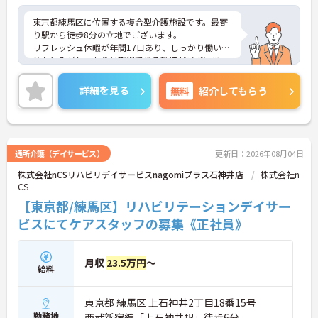
東京都練馬区に位置する複合型介護施設です。最寄
り駅から徒歩8分の立地でございます。
リフレッシュ休暇が年間17日あり、しっかり働いた
分お休みがしっかりと取得できる環境がございま
す。
ご興味のある方には、面接対策ポイントなど、さら
詳細を見る
無料
紹介してもらう
に詳細をお話しいたしますのでお気軽にご相談くだ
さい！
通所介護（デイサービス）
更新日：2026年08月04日
株式会社nCSリハビリデイサービスnagomiプラス石神井店
株式会社n
CS
【東京都/練馬区】リハビリテーションデイサー
ビスにてケアスタッフの募集《正社員》
月収
23.5万円
～
給料
東京都 練馬区 上石神井2丁目18番15号
勤務地
西武新宿線「上石神井駅」徒歩6分