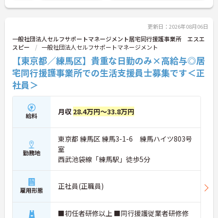
更新日：2026年08月06日
一般社団法人セルフサポートマネージメント居宅同行援護事業所 エスエ
スピー
一般社団法人セルフサポートマネージメント
【東京都／練馬区】貴重な日勤のみ×高給与◎居
宅同行援護事業所での生活支援員士募集です＜正
社員＞
月収
28.4万円～33.8万円
給料
東京都 練馬区 練馬3-1-6 練馬ハイツ803号
室
勤務地
西武池袋線「練馬駅」徒歩5分
正社員(正職員)
雇用形態
■初任者研修以上 ■同行援護従業者研修修