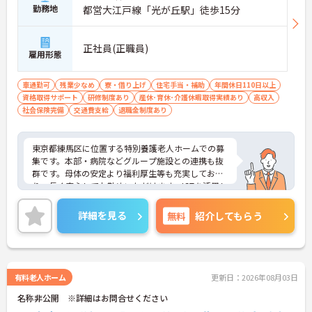
勤務地
都営大江戸線「光が丘駅」徒歩15分
正社員(正職員)
雇用形態
車通勤可
残業少なめ
寮・借り上げ
住宅手当・補助
年間休日110日以上
資格取得サポート
研修制度あり
産休･育休･介護休暇取得実績あり
高収入
社会保険完備
交通費支給
退職金制度あり
東京都練馬区に位置する特別養護老人ホームでの募
集です。本部・病院などグループ施設との連携も抜
群です。母体の安定より福利厚生等も充実してお
り、長く安心してお勤めいただけます。ICTを活用し
た職員の負担軽減や、最先端の調理システムを導入
しており、働きやすい環境が整っています。
詳細を見る
無料
紹介してもらう
ご興味のある方には、面接対策ポイントなど、さら
に詳細をお話しいたしますので、お気軽にご相談く
ださい。
有料老人ホーム
更新日：2026年08月03日
名称非公開 ※詳細はお問合せください