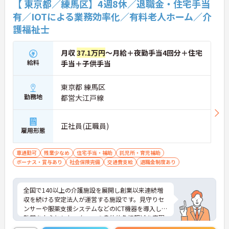
【 東京都／練馬区】4週8休／退職金・住宅手当
有／IOTによる業務効率化／有料老人ホーム／介
護福祉士
月収
37.1万円
～月給＋夜勤手当4回分＋住宅
給料
手当＋子供手当
東京都 練馬区
勤務地
都営大江戸線
正社員(正職員)
雇用形態
車通勤可
残業少なめ
住宅手当・補助
託児所・育児補助
ボーナス・賞与あり
社会保険完備
交通費支給
退職金制度あり
全国で140以上の介護施設を展開し創業以来連続増
収を続ける安定法人が運営する施設です。見守りセ
ンサーや服薬支援システムなどのICT機器を導入し夜
勤帯を中心としたスタッフの身体的負担軽減を実現
しています。独自のHITOWAアカデミーによる体系