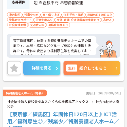
応募要件
迎 ※経験不問 ※経験者歓迎
車通勤可
残業少なめ
寮・借り上げ
住宅手当・補助
年間休日110日以上
資格取得サポート
研修制度あり
産休･育休･介護休暇取得実績あり
高収入
社会保険完備
交通費支給
退職金制度あり
東京都練馬区に位置する特別養護老人ホームでの募
集です。本部・病院などグループ施設との連携も抜
群です。母体の安定より福利厚生等も充実してお
り、長く安心してお勤めいただけます。ICTを活用し
た職員の負担軽減や、最先端の調理システムを導入
しており、働きやすい環境が整っています。
詳細を見る
無料
紹介してもらう
ご興味のある方には、面接対策ポイントなど、さら
に詳細をお話しいたしますので、お気軽にご相談く
ださい。
特別養護老人ホーム（特養）
更新日：2026年08月04日
社会福祉法人春和会タムスさくらの杜練馬アネックス
社会福祉法人春
和会
【東京都／練馬区】年間休日120日以上♪ICT活
用／福利厚生◎／残業少／特別養護老人ホーム／