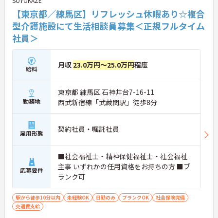
SOYOKAZE
【東京都／練馬区】リフレッシュ休暇あり☆複合
型介護施設にて生活相談員募集＜正規フルタイム
社員＞
月収
23.0万円～25.0万円
程度
給料
東京都 練馬区 石神井台7-16-11
勤務地
西武新宿線「武蔵関駅」徒歩8分
契約社員・嘱託社員
雇用形態
■社会福祉士・精神保健福祉士・社会福祉
主事 いずれかの任用資格をお持ちの方 ■ブ
応募要件
ランク可
駅から徒歩10分以内
未経験OK
日勤のみ
ブランクOK
社会保険完備
交通費支給