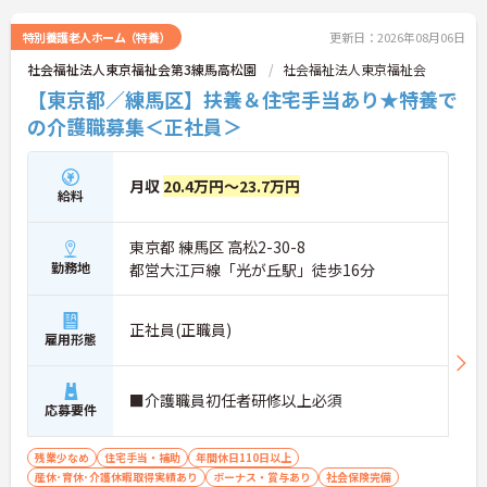
特別養護老人ホーム（特養）
更新日：2026年08月06日
社会福祉法人東京福祉会第3練馬高松園
社会福祉法人東京福祉会
【東京都／練馬区】扶養＆住宅手当あり★特養で
の介護職募集＜正社員＞
月収
20.4万円～23.7万円
給料
東京都 練馬区 高松2-30-8
勤務地
都営大江戸線「光が丘駅」徒歩16分
正社員(正職員)
雇用形態
■介護職員初任者研修以上必須
応募要件
残業少なめ
住宅手当・補助
年間休日110日以上
産休･育休･介護休暇取得実績あり
ボーナス・賞与あり
社会保険完備