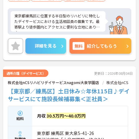
通自動車運転免許
東京都練馬区に位置する半日型のリハビリに特化し
たデイサービスにおける生活相談員の募集です。最
寄駅より徒歩圏内とアクセスに便利な立地にありま
す。
日曜はお休みです。プライベートとのメリハリのあ
る働き方が可能です。ご利用者に寄り添ってサービ
詳細を見る
無料
紹介してもらう
スの提供を行っていただける方を募集しています。
ご興味のある方には、面接対策ポイントなど、さら
に詳細をご案内しますのでお気軽にご相談くださ
い！
通所介護（デイサービス）
更新日：2026年08月04日
株式会社nCSリハビリデイサービスnagomi大泉学園店
株式会社nCS
【東京都／練馬区】土日休み☆年休115日♪デイ
サービスにて施設長候補募集＜正社員＞
月収
30.5万円～40.0万円
給料
東京都 練馬区 東大泉5-41-26
勤務地