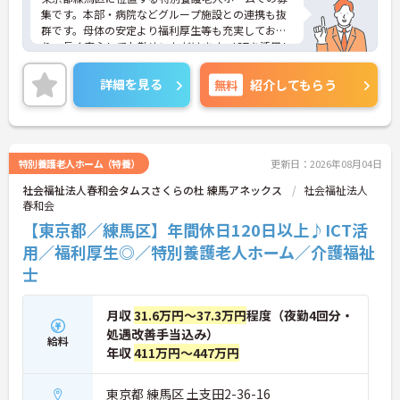
集です。本部・病院などグループ施設との連携も抜
群です。母体の安定より福利厚生等も充実してお
り、長く安心してお勤めいただけます。ICTを活用し
た職員の負担軽減や、最先端の調理システムを導入
しており、働きやすい環境が整っています。
詳細を見る
無料
紹介してもらう
ご興味のある方には、面接対策ポイントなど、さら
に詳細をお話しいたしますので、お気軽にご相談く
ださい。
特別養護老人ホーム（特養）
更新日：2026年08月04日
社会福祉法人春和会タムスさくらの杜 練馬アネックス
社会福祉法人
春和会
【東京都／練馬区】年間休日120日以上♪ICT活
用／福利厚生◎／特別養護老人ホーム／介護福祉
士
月収
31.6万円～37.3万円
程度（夜勤4回分・
処遇改善手当込み）
給料
年収
411万円～447万円
東京都 練馬区 土支田2-36-16