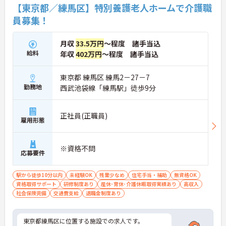
【東京都／練馬区】特別養護老人ホームで介護職
員募集！
月収
33.5万円
～程度 諸手当込
給料
年収
402万円
～程度 諸手当込
東京都 練馬区 練馬2－27－7
勤務地
西武池袋線「練馬駅」徒歩9分
正社員(正職員)
雇用形態
※資格不問
応募要件
駅から徒歩10分以内
未経験OK
残業少なめ
住宅手当・補助
無資格OK
資格取得サポート
研修制度あり
産休･育休･介護休暇取得実績あり
高収入
社会保険完備
交通費支給
退職金制度あり
東京都練馬区に位置する施設での求人です。