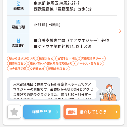
東京都 練馬区 練馬2-27-7
勤務地
西武豊島線「豊島園駅」徒歩3分
正社員(正職員)
雇用形態
■介護支援専門員（ケアマネジャー）必須
応募要件
■ケアマネ業務経験1年以上必須
駅から徒歩10分以内
残業少なめ
住宅手当・補助
資格取得サポート
研修制度あり
産休･育休･介護休暇取得実績あり
ボーナス・賞与あり
社会保険完備
交通費支給
退職金制度あり
東京都練馬区に位置する特別養護老人ホームでケア
マネジャーの募集です。最寄駅から徒歩3分とアクセ
ス良好で通勤ラクラク♪また、賞与3.80ヶ月分実績
あり！頑張りはしっかりと評価され還元されます◎
ご興味のある方はご面接のポイントお伝えしますの
でご気軽にお問い合わせください。
詳細を見る
無料
紹介してもらう