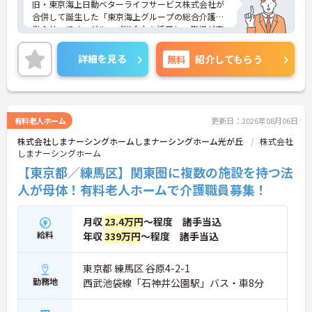
旧・東京海上日動ベターライフサービス株式会社が
合併して誕生した「東京海上グループの総合介護事
業会社」です。グループ総合力を活用し、皆様が安
心して暮らせる社会づくりを目指しています。「お
客様から品質で選ばれる介護事業者」となるべく、
詳細を見る
無料
紹介してもらう
体系的な各種研修による人材育成に徹底して取り組
むとともに、社内連携・コミュニケーションに努
め、チームケアの実践を通じてあらゆるサービスに
おいて常に一定レベル以上の介護サービスを提供し
て参りました。また他社とは違い施設を先に立てる
有料老人ホーム
更新日：2026年08月06日
のではなく人材を確保してから施設を立てる形とな
株式会社しまナーシングホームしまナーシングホーム光が丘
株式会社
ります。非常に人材を大切にする会社でございま
しまナーシングホーム
す。ご興味を持たれた方は面接対策ポイントや求人
の詳細などお話しいたしますのでお気軽にお問い合
【東京都／練馬区】関東圏に複数の施設を持つ法
わせ下さい。
人が母体！有料老人ホームで介護職員募集！
月収
23.4万円
～程度 諸手当込
給料
年収
339万円
～程度 諸手当込
東京都 練馬区 谷原4-2-1
勤務地
西武池袋線「石神井公園駅」バス・車8分