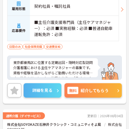
契約社員・嘱託社員
雇用形態
■主任介護支援専門員（主任ケアマネジャ
ー）：必須 ■実務経験：必須 ■普通自動車
応募要件
運転免許：必須
日勤のみ
社会保険完備
交通費支給
東京都練馬区に位置する定期巡回・随時対応型訪問
介護看護における主任ケアマネジャーの募集です。
資格や経験を活かしながらご勤務いただける環境で
す。公休＋リフレッシュ休暇もあり、プライベート
を大切にしながらご勤務いただけます。
ご興味のある方には、面接対策ポイントなど、さら
詳細を見る
無料
紹介してもらう
に詳細をご案内しますのでお気軽にご相談くださ
い！
通所介護（デイサービス）
更新日：2026年08月04日
株式会社SOYOKAZE石神井クラシック・コミュニティそよ風
株式会社