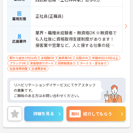
正社員(正職員)
雇用形態
業界・職種未経験者・無資格OK ※無資格で
も入社後に資格取得支援制度があります！
応募要件
接客業や営業など、人と接する仕事の経験
がある方は大歓迎です！ ☆運転免許必須 実
務者研修修了、介護福祉士など介護系の資
駅から徒歩10分以内
未経験OK
無資格OK
日勤のみ
年間休日110日以上
ブランクOK
資格取得サポート
格をお持ちの方大歓迎です！ ※保有資格に
研修制度あり
ボーナス・賞与あり
社会保険完備
交通費支給
よって手当がUP
リハビリテーションデイサービスにてケアスタッフ
の募集です。
ご興味のある方はお問い合わせください。
詳細を見る
無料
紹介してもらう