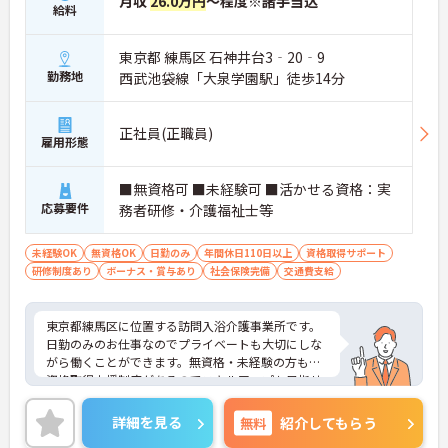
月収
26.0万円
～程度※諸手当込
給料
東京都 練馬区 石神井台3‐20‐9
勤務地
西武池袋線「大泉学園駅」徒歩14分
正社員(正職員)
雇用形態
■無資格可 ■未経験可 ■活かせる資格：実
応募要件
務者研修・介護福祉士等
未経験OK
無資格OK
日勤のみ
年間休日110日以上
資格取得サポート
研修制度あり
ボーナス・賞与あり
社会保険完備
交通費支給
東京都練馬区に位置する訪問入浴介護事業所です。
日勤のみのお仕事なのでプライベートも大切にしな
がら働くことができます。無資格・未経験の方も、
資格取得支援制度があるのでスキルアップも目指せ
る環境です。ご興味をお持ちの方はお気軽にお問い
合わせください。
詳細を見る
無料
紹介してもらう