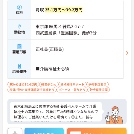
月収
25.1万円～39.2万円
給料
東京都 練馬区 練馬2-27-7
勤務地
西武豊島線「豊島園駅」徒歩3分
正社員(正職員)
雇用形態
■介護福祉士必須
応募要件
駅から徒歩10分以内
残業少なめ
資格取得サポート
研修制度あり
産休･育休･介護休暇取得実績あり
ボーナス・賞与あり
社会保険完備
東京都練馬区に位置する特別養護老人ホームで介護
福祉士の募集です。残業月平均5時間と少なめなので
無理なくご就業いただける環境です◎また、賞与実
績3.9ヶ月！頑張りはしっかりと評価され還元されま
す♪ご興味のある方はご面接のポイントお伝えしま
すのでご気軽にお問い合わせください。