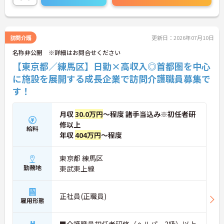
す（一部例外あり）。お客様のご自宅への移動が快
適になるだけでなく、貸与された自転車での通勤も
可能です。移動の負担を減らして元気にケアに向き
合えます。
訪問介護
更新日：2026年07月10日
＜頑張りがしっかり給与に反映される仕組み＞「社
名称非公開 ※詳細はお問合せください
員を大事にする」をモットーに、業界トップクラス
の給与水準を目指しています。賞与は年2回あり、資
【東京都／練馬区】日勤×高収入◎首都圏を中心
格手当や土日出勤手当も充実。キャリアパスも明確
に施設を展開する成長企業で訪問介護職員募集で
で、管理者へのステップアップなど、頑張りに応じ
す！
て収入もやりがいもアップします。
月収
30.0万円
～程度 諸手当込み※初任者研
修以上
給料
年収
404万円
～程度
東京都 練馬区
勤務地
東武東上線
正社員(正職員)
雇用形態
■介護職員初任者研修（ヘルパー2級）以上