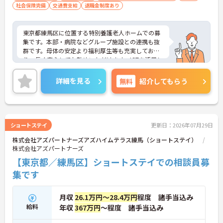
社会保険完備
交通費支給
退職金制度あり
東京都練馬区に位置する特別養護老人ホームでの募
集です。本部・病院などグループ施設との連携も抜
群です。母体の安定より福利厚生等も充実してお
り、長く安心してお勤めいただけます。ICTを活用し
た職員の負担軽減や、最先端の調理システムを導入
しており、働きやすい環境が整っています。
詳細を見る
無料
紹介してもらう
ご興味のある方には、面接対策ポイントなど、さら
に詳細をお話しいたしますので、お気軽にご相談く
ださい。
ショートステイ
更新日：2026年07月29日
株式会社アズパートナーズアズハイムテラス練馬（ショートステイ）
株式会社アズパートナーズ
【東京都／練馬区】ショートステイでの相談員募
集です
月収
26.1万円～28.4万円
程度 諸手当込み
給料
年収
367万円
～程度 諸手当込み