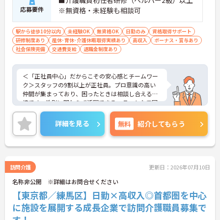
応募要件
※無資格・未経験も相談可
駅から徒歩10分以内
未経験OK
無資格OK
日勤のみ
資格取得サポート
研修制度あり
産休･育休･介護休暇取得実績あり
高収入
ボーナス・賞与あり
社会保険完備
交通費支給
退職金制度あり
＜「正社員中心」だからこその安心感とチームワー
ク＞スタッフの9割以上が正社員。プロ意識の高い
仲間が集まっており、困ったときは相談し合える環
境です。性別に関わらず活躍できるフラットな雰囲
気があります。
＜電動自転車でラクラク移動！身体への負担を軽減
詳細を見る
無料
紹介してもらう
＞会社から1人1台、専用の電動自転車が支給されま
す（一部例外あり）。お客様のご自宅への移動が快
適になるだけでなく、貸与された自転車での通勤も
可能です。移動の負担を減らして元気にケアに向き
合えます。
訪問介護
更新日：2026年07月10日
＜頑張りがしっかり給与に反映される仕組み＞「社
名称非公開 ※詳細はお問合せください
員を大事にする」をモットーに、業界トップクラス
の給与水準を目指しています。賞与は年2回あり、資
【東京都／練馬区】日勤×高収入◎首都圏を中心
格手当や土日出勤手当も充実。キャリアパスも明確
に施設を展開する成長企業で訪問介護職員募集で
で、管理者へのステップアップなど、頑張りに応じ
す！
て収入もやりがいもアップします。