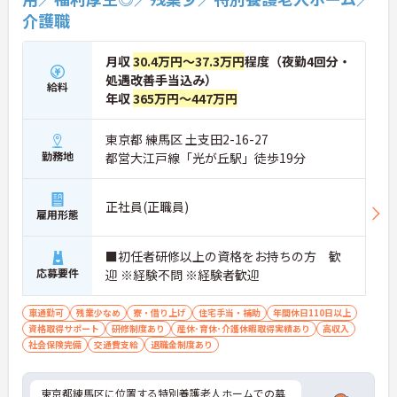
介護職
月収
30.4万円～37.3万円
程度（夜勤4回分・
処遇改善手当込み）
給料
年収
365万円～447万円
東京都 練馬区 土支田2-16-27
勤務地
都営大江戸線「光が丘駅」徒歩19分
正社員(正職員)
雇用形態
■初任者研修以上の資格をお持ちの方 歓
応募要件
迎 ※経験不問 ※経験者歓迎
車通勤可
残業少なめ
寮・借り上げ
住宅手当・補助
年間休日110日以上
資格取得サポート
研修制度あり
産休･育休･介護休暇取得実績あり
高収入
社会保険完備
交通費支給
退職金制度あり
東京都練馬区に位置する特別養護老人ホームでの募