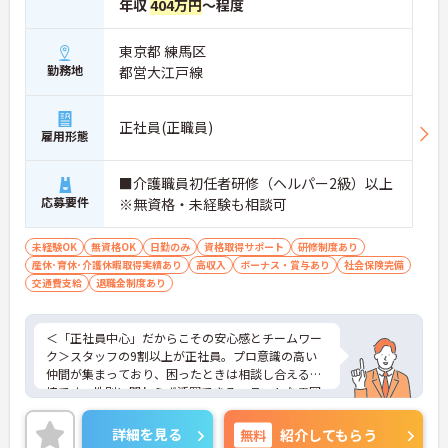
年収
404万円
～程度
東京都 練馬区
勤務地
都営大江戸線
正社員(正職員)
雇用形態
■介護職員初任者研修（ヘルパー2級）以上
応募要件
※無資格・未経験も相談可
未経験OK
無資格OK
日勤のみ
資格取得サポート
研修制度あり
産休･育休･介護休暇取得実績あり
高収入
ボーナス・賞与あり
社会保険完備
交通費支給
退職金制度あり
＜「正社員中心」だからこその安心感とチームワー
ク＞スタッフの9割以上が正社員。プロ意識の高い
仲間が集まっており、困ったときは相談し合える環
境です。性別に関わらず活躍できるフラットな雰囲
気があります。
＜電動自転車でラクラク移動！身体への負担を軽減
詳細を見る
無料
紹介してもらう
＞会社から1人1台、専用の電動自転車が支給されま