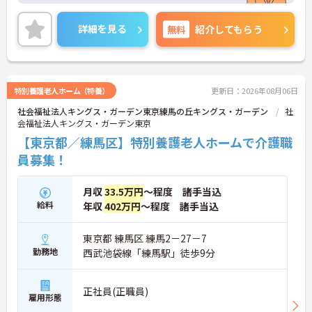
心して暮らせる社会づくりを目指しています。「お
客様から品質で選ばれる介護事業者」となるべく、
詳細を見る
無料
紹介してもらう
体系的な各種研修による人材育成に徹底して取り組
むとともに、社内連携・コミュニケーションに努
め、チームケアの実践を通じてあらゆるサービスに
おいて常に一定レベル以上の介護サービスを提供し
て参りました。また他社とは違い施設を先に立てる
特別養護老人ホーム（特養）
更新日：2026年08月06日
のではなく人材を確保してから施設を立てる形とな
社会福祉法人キングス・ガーデン東京練馬の丘キングス・ガーデン
社
ります。非常に人材を大切にする会社でございま
会福祉法人キングス・ガーデン東京
す。ご興味を持たれた方は面接対策ポイントや求人
の詳細などお話しいたしますのでお気軽にお問い合
【東京都／練馬区】特別養護老人ホームで介護職
わせ下さい。
員募集！
月収
33.5万円
～程度 諸手当込
給料
年収
402万円
～程度 諸手当込
東京都 練馬区 練馬2－27－7
勤務地
西武池袋線「練馬駅」徒歩9分
正社員(正職員)
雇用形態