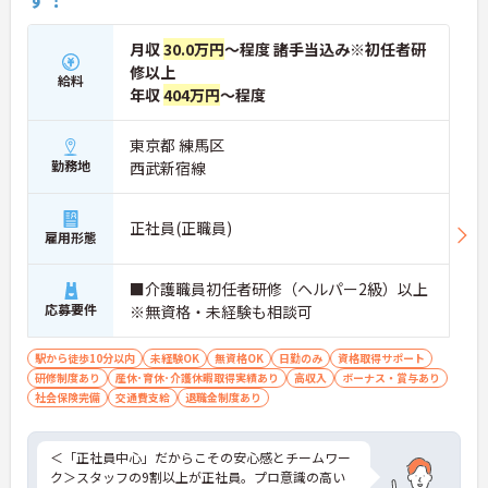
月収
30.0万円
～程度 諸手当込み※初任者研
修以上
給料
年収
404万円
～程度
東京都 練馬区
勤務地
西武新宿線
正社員(正職員)
雇用形態
■介護職員初任者研修（ヘルパー2級）以上
応募要件
※無資格・未経験も相談可
駅から徒歩10分以内
未経験OK
無資格OK
日勤のみ
資格取得サポート
研修制度あり
産休･育休･介護休暇取得実績あり
高収入
ボーナス・賞与あり
社会保険完備
交通費支給
退職金制度あり
＜「正社員中心」だからこその安心感とチームワー
ク＞スタッフの9割以上が正社員。プロ意識の高い