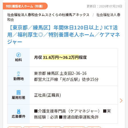
特別養護老人ホーム（特養）
更新日：2026年07月29日
社会福祉法人春和会タムスさくらの杜練馬アネックス
社会福祉法人春
和会
【東京都／練馬区】年間休日120日以上♪ICT活
用／福利厚生◎／特別養護老人ホーム／ケアマネ
ジャー
月収
31.6万円～36.2万円
程度
給料
東京都 練馬区 土支田2-36-16
勤務地
都営大江戸線「光が丘駅」徒歩15分
正社員(正職員)
雇用形態
■介護支援専門員（ケアマネジャー） ■実
応募要件
務経験：必須 ■普通自動車運転免許