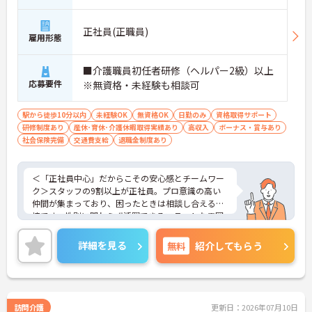
正社員(正職員)
雇用形態
■介護職員初任者研修（ヘルパー2級）以上
応募要件
※無資格・未経験も相談可
駅から徒歩10分以内
未経験OK
無資格OK
日勤のみ
資格取得サポート
研修制度あり
産休･育休･介護休暇取得実績あり
高収入
ボーナス・賞与あり
社会保険完備
交通費支給
退職金制度あり
＜「正社員中心」だからこその安心感とチームワー
ク＞スタッフの9割以上が正社員。プロ意識の高い
仲間が集まっており、困ったときは相談し合える環
境です。性別に関わらず活躍できるフラットな雰囲
気があります。
＜電動自転車でラクラク移動！身体への負担を軽減
詳細を見る
無料
紹介してもらう
＞会社から1人1台、専用の電動自転車が支給されま
す（一部例外あり）。お客様のご自宅への移動が快
適になるだけでなく、貸与された自転車での通勤も
可能です。移動の負担を減らして元気にケアに向き
合えます。
訪問介護
更新日：2026年07月10日