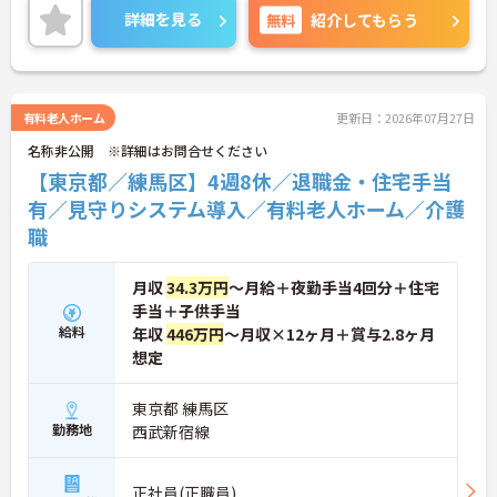
ご興味を持たれた方は面接対策ポイントや求人の詳
詳細を見る
無料
紹介してもらう
細などお話しいたしますのでお気軽にお問い合わせ
下さい。
有料老人ホーム
更新日：2026年07月27日
名称非公開 ※詳細はお問合せください
【東京都／練馬区】4週8休／退職金・住宅手当
有／見守りシステム導入／有料老人ホーム／介護
職
月収
34.3万円
～月給＋夜勤手当4回分＋住宅
手当＋子供手当
給料
年収
446万円
～月収×12ヶ月＋賞与2.8ヶ月
想定
東京都 練馬区
勤務地
西武新宿線
正社員(正職員)