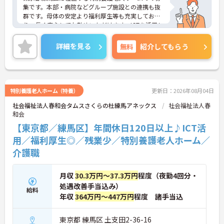
集です。本部・病院などグループ施設との連携も抜
群です。母体の安定より福利厚生等も充実してお
り、長く安心してお勤めいただけます。ICTを活用し
た職員の負担軽減や、最先端の調理システムを導入
しており、働きやすい環境が整っています。
詳細を見る
無料
紹介してもらう
ご興味のある方には、面接対策ポイントなど、さら
に詳細をお話しいたしますので、お気軽にご相談く
ださい。
特別養護老人ホーム（特養）
更新日：2026年08月04日
社会福祉法人春和会タムスさくらの杜練馬アネックス
社会福祉法人春
和会
【東京都／練馬区】年間休日120日以上♪ICT活
用／福利厚生◎／残業少／特別養護老人ホーム／
介護職
月収
30.3万円～37.3万円
程度（夜勤4回分・
処遇改善手当込み）
給料
年収
364万円～447万円
程度 諸手当込
東京都 練馬区 土支田2-36-16