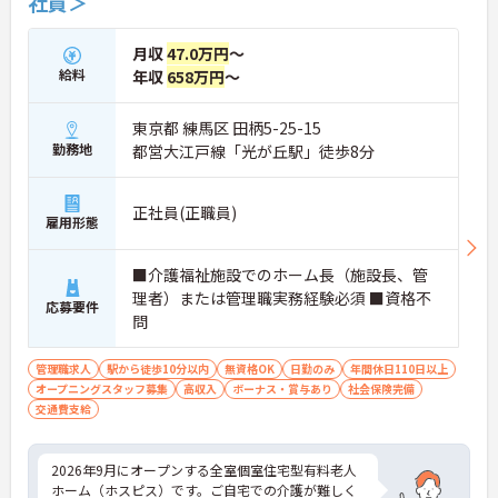
社員＞
月収
47.0万円
～
給料
年収
658万円
～
東京都 練馬区 田柄5-25-15
勤務地
都営大江戸線「光が丘駅」徒歩8分
正社員(正職員)
雇用形態
■介護福祉施設でのホーム長（施設長、管
理者）または管理職実務経験必須 ■資格不
応募要件
問
管理職求人
駅から徒歩10分以内
無資格OK
日勤のみ
年間休日110日以上
オープニングスタッフ募集
高収入
ボーナス・賞与あり
社会保険完備
交通費支給
2026年9月にオープンする全室個室住宅型有料老人
ホーム（ホスピス）です。ご自宅での介護が難しく