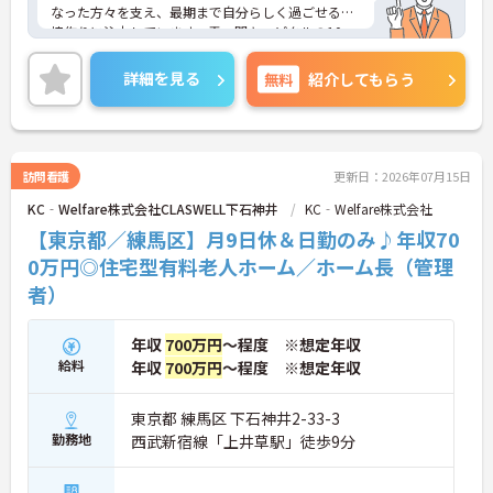
なった方々を支え、最期まで自分らしく過ごせる環
境作りに注力しています。霞ヶ関キャピタルの10
0％出資子会社として圧倒的な資金力と成長スピー
ドを誇る法人が母体で、がん末期や神経難病の方を
詳細を見る
無料
紹介してもらう
受け入れる「開かれたホスピス」を複数展開、2022
年の設立以降急拡大を続けており、新規オープニン
グのポストが豊富で新たなチームを一から構築でき
る魅力があります。多職種による手厚い人員体制を
敷いており、専門スタッフと連携した質の高い施設
訪問看護
更新日：2026年07月15日
運営が可能です。社内独自の職務等級表に基づく明
KC‐Welfare株式会社CLASWELL下石神井
KC‐Welfare株式会社
確な職務給制度を導入しており、頑張りが適正に評
価される環境が整っています。定年65歳、70歳まで
【東京都／練馬区】月9日休＆日勤のみ♪年収70
の継続雇用制度に加え、年間休日114日・日勤のみ
0万円◎住宅型有料老人ホーム／ホーム長（管理
の勤務形態により、プライベートと両立しながら長
者）
期的にキャリアを築くことができます。
★おすすめPOINT★
年収
700万円
～程度 ※想定年収
【多職種連携による手厚い人員体制が整っていま
給料
年収
700万円
～程度 ※想定年収
す】
・看護師やリハビリ職など多岐にわたる専門職が多
数在籍しており、一つのチームで一つの目標へ向か
東京都 練馬区 下石神井2-33-3
って協力できる環境です。
勤務地
西武新宿線「上井草駅」徒歩9分
【明確な評価制度と豊富なポストでキャリアアップ
が期待できます】