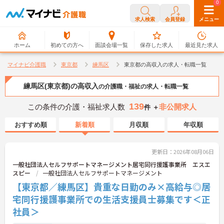
0
0
求人検索
会員登録
メニュー
ホーム
初めての方へ
面談会場一覧
保存した求人
最近見た求人
マイナビ介護職
東京都
練馬区
東京都の高収入の求人・転職一覧
練馬区(東京都)の高収入
の介護職・福祉の求人・転職一覧
139
この条件の介護・福祉求人数
非公開求人
件 ＋
おすすめ順
新着順
月収順
年収順
更新日：2026年08月06日
一般社団法人セルフサポートマネージメント居宅同行援護事業所 エスエ
スピー
一般社団法人セルフサポートマネージメント
【東京都／練馬区】貴重な日勤のみ×高給与◎居
宅同行援護事業所での生活支援員士募集です＜正
社員＞