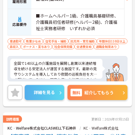
雇用形態
■ホームヘルパー1級、介護職員基礎研修、
介護職員初任者研修(ヘルパー2級)、介護福
応募要件
祉士実務者研修 いずれか必須
車通勤可
残業少なめ
住宅手当・補助
託児所・育児補助
年間休日110日以上
高収入
ボーナス・賞与あり
社会保険完備
交通費支給
退職金制度あり
全国で140以上の介護施設を展開し創業以来連続増
収を続ける安定法人が運営する施設です。最新の見
守りシステムを導入しており夜間の巡視負担を大き
く軽減しているほか、丁寧な使い方指導があるため
安心して業務を始められます。月平均残業10時間程
度、住宅手当や子供手当、1食300円の食事補助など
詳細を見る
無料
紹介してもらう
生活を支える福利厚生が大変充実しています。『ハ
タラクエール2023』の認証も取得しており、資格取
得支援や職種別研修制度を通じて着実なキャリアア
ップを目指せます。有資格者の方がそのスキルを存
分に活かし、ご自身の生活も大切にしながら長期的
訪問看護
更新日：2026年07月15日
に活躍できるおすすめの環境です。
KC‐Welfare株式会社CLASWELL下石神井
KC‐Welfare株式会社
★おすすめPOINT★