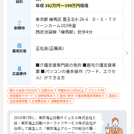
給料
年収
362万円～399万円
程度
東京都 練馬区 豊玉北4-26-6 D・Ｓ・Ｔク
リーンカーム103号室
勤務地
西武池袋線「練馬駅」徒歩4分
正社員(正職員)
雇用形態
■介護支援専門員の免許 ■居宅介護支援事
業 ■パソコンの基本操作（ワード、エクセ
応募要件
ル）ができる方
駅から徒歩10分以内
日勤のみ
年間休日110日以上
ブランクOK
資格取得サポート
研修制度あり
産休･育休･介護休暇取得実績あり
高収入
社会保険完備
交通費支給
退職金制度あり
2016年7月に、東京海上日動サミュエル株式会社と
旧・東京海上日動ベターライフサービス株式会社が
合併して誕生した「東京海上グループの総合介護事
業会社」です。グループ総合力を活用し、皆様が安