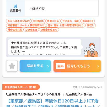
※資格不問
応募要件
駅から徒歩10分以内
未経験OK
残業少なめ
住宅手当・補助
無資格OK
資格取得サポート
研修制度あり
産休･育休･介護休暇取得実績あり
高収入
社会保険完備
交通費支給
退職金制度あり
東京都練馬区に位置する施設での求人です。
福利厚生が整っておりますので安心して就業して頂
けます。
ご興味のある方はお気軽にお問い合わせ下さい。
詳細を見る
無料
紹介してもらう
特別養護老人ホーム（特養）
更新日：2026年08月04日
社会福祉法人春和会タムスさくらの杜練馬
社会福祉法人春和会
【東京都／練馬区】年間休日120日以上♪ICT活
用／福利厚生◎／残業少／特別養護老人ホーム／