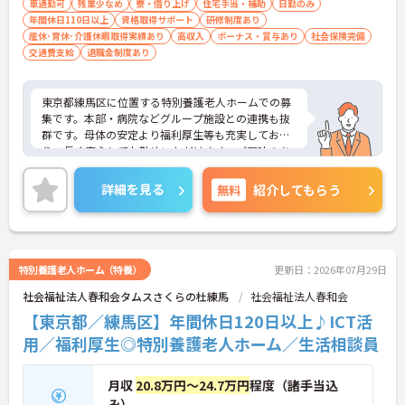
車通勤可
残業少なめ
寮・借り上げ
住宅手当・補助
日勤のみ
年間休日110日以上
資格取得サポート
研修制度あり
産休･育休･介護休暇取得実績あり
高収入
ボーナス・賞与あり
社会保険完備
交通費支給
退職金制度あり
東京都練馬区に位置する特別養護老人ホームでの募
集です。本部・病院などグループ施設との連携も抜
群です。母体の安定より福利厚生等も充実してお
り、長く安心してお勤めいただけます。ご興味のあ
る方には、面接対策ポイントなど、さらに詳細をお
話しいたしますので、お気軽にご相談ください。
詳細を見る
無料
紹介してもらう
特別養護老人ホーム（特養）
更新日：2026年07月29日
社会福祉法人春和会タムスさくらの杜練馬
社会福祉法人春和会
【東京都／練馬区】年間休日120日以上♪ICT活
用／福利厚生◎特別養護老人ホーム／生活相談員
月収
20.8万円～24.7万円
程度（諸手当込
み）