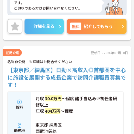
・定年65歳・70歳までの継続雇用制度が整備されて
です。
おり、年間休日114日の無理のない勤務形態で腰を
ご興味のある方はお問い合わせください。
据えて働き続けられます
詳細を見る
無料
紹介してもらう
訪問介護
更新日：2026年07月10日
名称非公開 ※詳細はお問合せください
【東京都／練馬区】日勤×高収入◎首都圏を中心
に施設を展開する成長企業で訪問介護職員募集で
す！
月収
30.0万円
～程度 諸手当込み※初任者研
修以上
給料
年収
404万円
～程度
東京都 練馬区
勤務地
西武池袋線