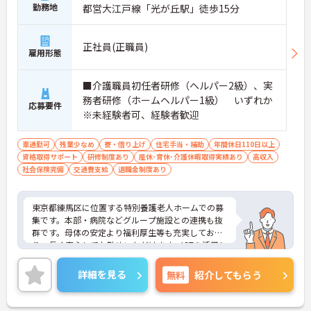
勤務地
都営大江戸線「光が丘駅」徒歩15分
正社員(正職員)
雇用形態
■介護職員初任者研修（ヘルパー2級）、実
務者研修（ホームヘルパー1級） いずれか
応募要件
※未経験者可、経験者歓迎
車通勤可
残業少なめ
寮・借り上げ
住宅手当・補助
年間休日110日以上
資格取得サポート
研修制度あり
産休･育休･介護休暇取得実績あり
高収入
社会保険完備
交通費支給
退職金制度あり
東京都練馬区に位置する特別養護老人ホームでの募
集です。本部・病院などグループ施設との連携も抜
群です。母体の安定より福利厚生等も充実してお
り、長く安心してお勤めいただけます。ICTを活用し
た職員の負担軽減や、最先端の調理システムを導入
しており、働きやすい環境が整っています。
詳細を見る
無料
紹介してもらう
ご興味のある方には、面接対策ポイントなど、さら
に詳細をお話しいたしますので、お気軽にご相談く
ださい。