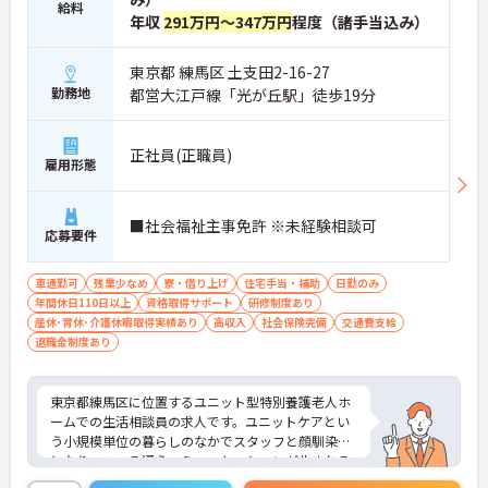
給料
年収
291万円～347万円
程度（諸手当込み）
東京都 練馬区 土支田2-16-27
勤務地
都営大江戸線「光が丘駅」徒歩19分
正社員(正職員)
雇用形態
■社会福祉主事免許 ※未経験相談可
応募要件
車通勤可
残業少なめ
寮・借り上げ
住宅手当・補助
日勤のみ
年間休日110日以上
資格取得サポート
研修制度あり
産休･育休･介護休暇取得実績あり
高収入
社会保険完備
交通費支給
退職金制度あり
東京都練馬区に位置するユニット型特別養護老人ホ
ームでの生活相談員の求人です。ユニットケアとい
う小規模単位の暮らしのなかでスタッフと顔馴染み
となり、こころ通うコミュニケーションが生まれる
施設です。