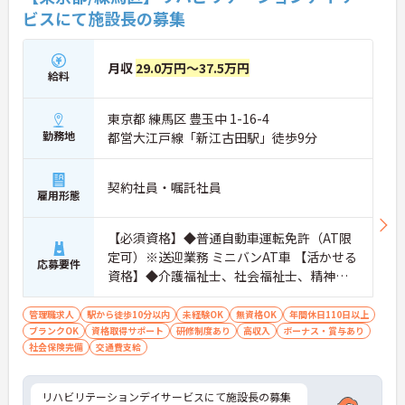
の継続雇用制度に加え、年間休日114日・日勤のみ
ビスにて施設長の募集
の勤務形態により、プライベートと両立しながら長
期的にキャリアを築くことができます。
月収
29.0万円～37.5万円
★おすすめPOINT★
給料
【多職種連携による手厚い人員体制が整っていま
す】
東京都 練馬区 豊玉中 1-16-4
・看護師やリハビリ職など多岐にわたる専門職が多
数在籍しており、一つのチームで一つの目標へ向か
勤務地
都営大江戸線「新江古田駅」徒歩9分
って協力できる環境です。
【明確な評価制度と豊富なポストでキャリアアップ
契約社員・嘱託社員
雇用形態
が期待できます】
・社内独自の職務等級表に基づき職務に応じて基本
給が決定されるため、実績や役割が適正に評価され
【必須資格】◆普通自動車運転免許（AT限
収入に還元されます。
定可）※送迎業務 ミニバンAT車 【活かせる
応募要件
・新規施設が続々とオープンする成長フェーズにあ
資格】◆介護福祉士、社会福祉士、精神保
るため、管理者としての経験を活かしてさらなるキ
健福祉士、社会福祉主事任用資格※保有資
ャリアの選択肢を広げていける環境です。
格によって手当がUPも目指せます！
管理職求人
駅から徒歩10分以内
未経験OK
無資格OK
年間休日110日以上
【上場グループの基盤と充実した制度で長期就業が
ブランクOK
資格取得サポート
研修制度あり
高収入
ボーナス・賞与あり
期待できます】
社会保険完備
交通費支給
・東証上場グループの100％子会社という盤石な経
営基盤があり、資金・開発の面で安定した施設運営
を行えます。
リハビリテーションデイサービスにて施設長の募集