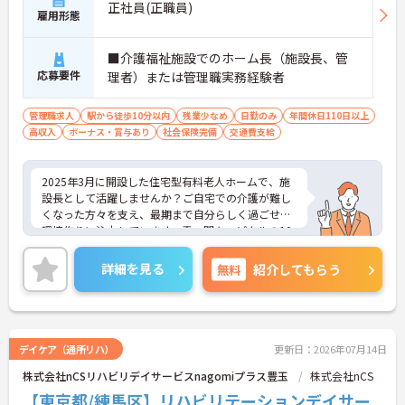
正社員(正職員)
・社内独自の職務等級表に基づき職務に応じて基本
雇用形態
給が決定されるため、実績や役割が適正に評価され
収入に還元されます。
■介護福祉施設でのホーム長（施設長、管
・新規施設が続々とオープンする成長フェーズにあ
応募要件
理者）または管理職実務経験者
るため、管理者としての経験を活かしてさらなるキ
ャリアの選択肢を広げていける環境です。
管理職求人
駅から徒歩10分以内
残業少なめ
日勤のみ
年間休日110日以上
【上場グループの基盤と充実した制度で長期就業が
高収入
ボーナス・賞与あり
社会保険完備
交通費支給
期待できます】
・東証上場グループの100％子会社という盤石な経
営基盤があり、資金・開発の面で安定した施設運営
2025年3月に開設した住宅型有料老人ホームで、施
を行えます。
設長として活躍しませんか？ご自宅での介護が難し
・定年65歳・70歳までの継続雇用制度が整備されて
くなった方々を支え、最期まで自分らしく過ごせる
おり、年間休日114日の無理のない勤務形態で腰を
環境作りに注力しています。霞ヶ関キャピタルの10
据えて働き続けられます
0％出資子会社として圧倒的な資金力と成長スピー
ドを誇る法人が母体で、がん末期や神経難病の方を
詳細を見る
無料
紹介してもらう
受け入れる「開かれたホスピス」を複数展開、2022
年の設立以降急拡大を続けており、新規オープニン
グのポストが豊富で新たなチームを一から構築でき
る魅力があります。多職種による手厚い人員体制を
敷いており、専門スタッフと連携した質の高い施設
デイケア（通所リハ）
更新日：2026年07月14日
運営が可能です。社内独自の職務等級表に基づく明
株式会社nCSリハビリデイサービスnagomiプラス豊玉
株式会社nCS
確な職務給制度を導入しており、頑張りが適正に評
価される環境が整っています。定年65歳、70歳まで
【東京都/練馬区】リハビリテーションデイサー