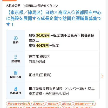
＜頑張りがしっかり給与に反映される仕組み＞「社
名称非公開 ※詳細はお問合せください
員を大事にする」をモットーに、業界トップクラス
の給与水準を目指しています。賞与は年2回あり、資
【東京都／練馬区】日勤×高収入◎首都圏を中心
格手当や土日出勤手当も充実。キャリアパスも明確
に施設を展開する成長企業で訪問介護職員募集で
で、管理者へのステップアップなど、頑張りに応じ
す！
て収入もやりがいもアップします。
月収
30.0万円
～程度 諸手当込み※初任者研
修以上
給料
年収
404万円
～程度
東京都 練馬区
勤務地
西武池袋線
正社員(正職員)
雇用形態
■介護職員初任者研修（ヘルパー2級）以上
応募要件
※無資格・未経験も相談可
駅から徒歩10分以内
未経験OK
無資格OK
日勤のみ
資格取得サポート
研修制度あり
産休･育休･介護休暇取得実績あり
高収入
夏～秋入職可