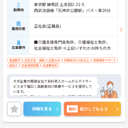
東京都 練馬区 土支田2-21-5
勤務地
西武池袋線「石神井公園駅」バス・車20分
正社員(正職員)
雇用形態
■介護支援専門員免許、介護福祉士免許、
応募要件
社会福祉士免許 ※上記いずれかお持ちの方
車通勤可
住宅手当・補助
日勤のみ
年間休日110日以上
資格取得サポート
高収入
社会保険完備
交通費支給
大手企業の関連会社で有料老人ホームからデイサー
ビスまで幅広く高齢者向け医療サービスを提供して
います。
どの施設も新しく、ホテルのように綺麗な環境で勤
務が出来ます。また、個人のキャリアプランに合わ
せてスムーズに成長が出来るような、きめ細やかな
詳細を見る
無料
紹介してもらう
研修制度も魅力の一つ。
ご興味のある方はぜひお気軽にお問い合わせくださ
い。