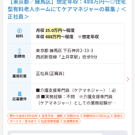
【東京都／練馬区】想定年収：488万円～◎住宅
【安定した経営基盤とキャリア支援】
型有料老人ホームにてケアマネジャーの募集♪＜
・全国140以上の施設を展開し連続増収を続ける安
正社員＞
定法人が運営しています
・資格取得支援や職種別研修制度があり有資格者の
スキルアップを応援しています
月収
35.0万円
～程度
・昇格実績もあり頑張りがしっかり評価される風通
給料
年収
488万円
～程度 ※想定年収
しの良い環境です
【最新設備による負担軽減と働きやすさ】
・最新の見守りシステム導入により夜勤時の巡視の
東京都 練馬区 下石神井2-33-3
手間を大きく軽減しています
勤務地
西武新宿線「上井草駅」徒歩9分
・機器の導入にあたっては誰でも使いこなせるよう
丁寧な指導を実施しています
【生活を支える充実の福利厚生】
正社員(正職員)
・住宅手当や子供手当などご家族の生活もサポート
雇用形態
する手当を完備しています
・1食300円で施設と同じ食事が食べられる食事補助
■介護支援専門員（ケアマネジャー）：必
制度を利用できます ・徒歩や自転車の通勤手当も用
須 ■実務経験：不問 ※介護支援専門員
意しています
応募要件
（ケアマネジャー）としての業務経験があ
れば尚可
駅から徒歩10分以内
住宅手当・補助
日勤のみ
年間休日110日以上
高収入
ボーナス・賞与あり
社会保険完備
交通費支給