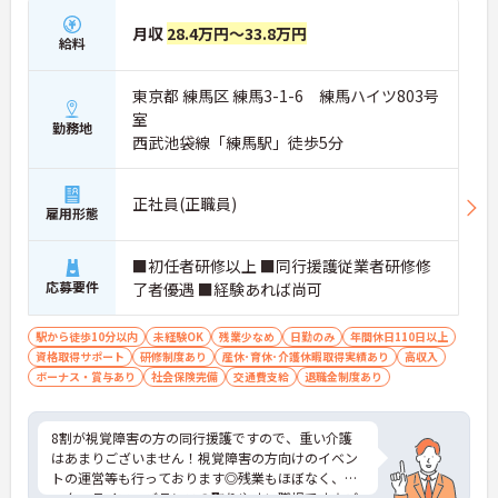
月収
28.4万円～33.8万円
給料
東京都 練馬区 練馬3-1-6 練馬ハイツ803号
室
勤務地
西武池袋線「練馬駅」徒歩5分
正社員(正職員)
雇用形態
■初任者研修以上 ■同行援護従業者研修修
応募要件
了者優遇 ■経験あれば尚可
駅から徒歩10分以内
未経験OK
残業少なめ
日勤のみ
年間休日110日以上
資格取得サポート
研修制度あり
産休･育休･介護休暇取得実績あり
高収入
ボーナス・賞与あり
社会保険完備
交通費支給
退職金制度あり
8割が視覚障害の方の同行援護ですので、重い介護
はあまりございません！視覚障害の方向けのイベン
トの運営等も行っております◎残業もほぼなく、ワ
ーク・ライフ・バランスの取りやすい職場です☆ご