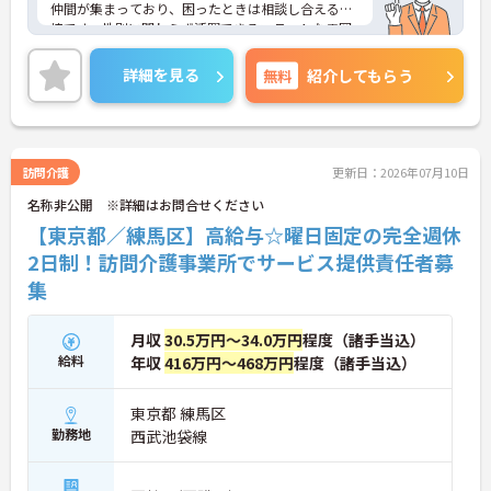
仲間が集まっており、困ったときは相談し合える環
境です。性別に関わらず活躍できるフラットな雰囲
気があります。
＜電動自転車でラクラク移動！身体への負担を軽減
詳細を見る
無料
紹介してもらう
＞会社から1人1台、専用の電動自転車が支給されま
す（一部例外あり）。お客様のご自宅への移動が快
適になるだけでなく、貸与された自転車での通勤も
可能です。移動の負担を減らして元気にケアに向き
合えます。
訪問介護
更新日：2026年07月10日
＜頑張りがしっかり給与に反映される仕組み＞「社
名称非公開 ※詳細はお問合せください
員を大事にする」をモットーに、業界トップクラス
の給与水準を目指しています。賞与は年2回あり、資
【東京都／練馬区】高給与☆曜日固定の完全週休
格手当や土日出勤手当も充実。キャリアパスも明確
2日制！訪問介護事業所でサービス提供責任者募
で、管理者へのステップアップなど、頑張りに応じ
集
て収入もやりがいもアップします。
月収
30.5万円～34.0万円
程度（諸手当込）
給料
年収
416万円～468万円
程度（諸手当込）
東京都 練馬区
勤務地
西武池袋線