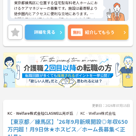
東京都練馬区に位置する住宅型有料老人ホームにお
けるケアマネジャーの募集です。施設は最寄駅より
徒歩圏内とアクセスに便利な立地にあります。
年間休日は114日もあり、プライベートを大切にし
ながらご勤務いただけます。また、想定年収は488
万円～と高水準です。能力や経験が考慮されます。
詳細を見る
無料
紹介してもらう
ご興味のある方には、面接対策ポイントなど、さら
に詳細をご案内しますのでお気軽にご相談くださ
い！
更新日：2026年07月15日
KC‐Welfare株式会社CLASWELL光が丘
KC‐Welfare株式会社
【東京都／練馬区】’26年9月新規開設◎年収650
万円超！月9日休★ホスピス／ホーム長募集＜正