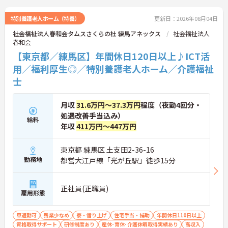
特別養護老人ホーム（特養）
更新日：2026年08月04日
社会福祉法人春和会タムスさくらの杜 練馬アネックス
社会福祉法人
春和会
【東京都／練馬区】年間休日120日以上♪ICT活
用／福利厚生◎／特別養護老人ホーム／介護福祉
士
月収
31.6万円～37.3万円
程度（夜勤4回分・
処遇改善手当込み）
給料
年収
411万円～447万円
東京都 練馬区 土支田2-36-16
勤務地
都営大江戸線「光が丘駅」徒歩15分
正社員(正職員)
雇用形態
車通勤可
残業少なめ
寮・借り上げ
住宅手当・補助
年間休日110日以上
資格取得サポート
研修制度あり
産休･育休･介護休暇取得実績あり
高収入