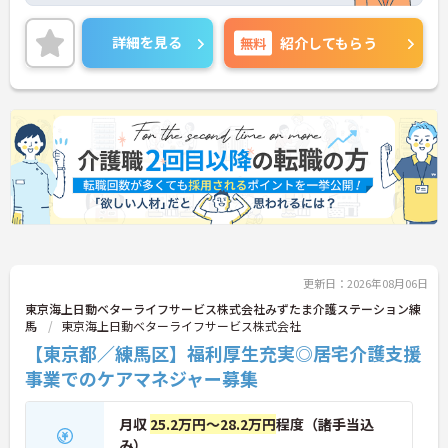
興味のある方には、面接対策ポイントなど、さらに
詳細をご案内しますのでお気軽にご相談ください！
詳細を見る
無料
紹介してもらう
更新日：2026年08月06日
東京海上日動ベターライフサービス株式会社みずたま介護ステーション練
馬
東京海上日動ベターライフサービス株式会社
【東京都／練馬区】福利厚生充実◎居宅介護支援
事業でのケアマネジャー募集
月収
25.2万円～28.2万円
程度（諸手当込
み）