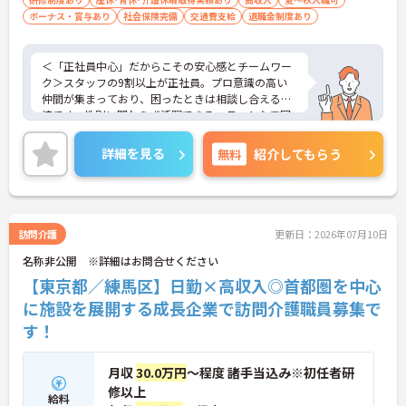
ボーナス・賞与あり
社会保険完備
交通費支給
退職金制度あり
＜「正社員中心」だからこその安心感とチームワー
ク＞スタッフの9割以上が正社員。プロ意識の高い
仲間が集まっており、困ったときは相談し合える環
境です。性別に関わらず活躍できるフラットな雰囲
気があります。
＜電動自転車でラクラク移動！身体への負担を軽減
詳細を見る
無料
紹介してもらう
＞会社から1人1台、専用の電動自転車が支給されま
す（一部例外あり）。お客様のご自宅への移動が快
適になるだけでなく、貸与された自転車での通勤も
可能です。移動の負担を減らして元気にケアに向き
合えます。
訪問介護
更新日：2026年07月10日
＜頑張りがしっかり給与に反映される仕組み＞「社
名称非公開 ※詳細はお問合せください
員を大事にする」をモットーに、業界トップクラス
の給与水準を目指しています。賞与は年2回あり、資
【東京都／練馬区】日勤×高収入◎首都圏を中心
格手当や土日出勤手当も充実。キャリアパスも明確
に施設を展開する成長企業で訪問介護職員募集で
で、管理者へのステップアップなど、頑張りに応じ
す！
て収入もやりがいもアップします。
月収
30.0万円
～程度 諸手当込み※初任者研
修以上
給料