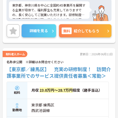
東京都、神奈川県を中心に全国約45事業所を展開す
る企業が母体で、福利厚生も充実しておりますで
の、長く安心してご就業いただけます。研修制度や
資格取得奨励制度が整っておりますのでスキルアッ
プも目指せる環境です。
ご興味のある方は是非お気軽にお問い合わせ下さ
詳細を見る
無料
紹介してもらう
い。
有料老人ホーム
更新日：2026年06月11日
名称非公開 ※詳細はお問合せください
【東京都／練馬区】 充実の研修制度！ 訪問介
護事業所でのサービス提供責任者募集＜常勤＞
月収
23.0万円～28.7万円
程度（諸手当込）
給料
東京都 練馬区
勤務地
西武池袋線