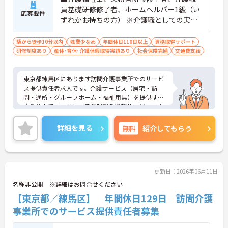
員基礎研修修了者、ホームヘルパー1級（い
応募要件
ずれかお持ちの方） ※介護職としての実務
経験者
駅から徒歩10分以内
残業少なめ
年間休日110日以上
資格取得サポート
研修制度あり
産休･育休･介護休暇取得実績あり
社会保険完備
交通費支給
東京都練馬区にあります訪問介護事業所でのサービ
ス提供責任者求人です。介護サービス（居宅・訪
問・通所・グループホーム・福祉用具）を提供する
大手法人です。また、予防型緊急通報サービス、電
話健康相談、在宅医療機器サポートサービス、特定
保健指導など医療スタッフによる24時間365日体制
詳細を見る
無料
紹介してもらう
の「対話型」ヒューマンヘルスケアサービスを提供
しています。契約社員登用もあり、福利厚生が充実
しておりますので、長く安心して働いていただけま
す。ご興味のある方は是非お気軽にお問い合わせく
ださい。
更新日：2026年06月11日
名称非公開 ※詳細はお問合せください
【東京都／練馬区】 年間休日129日 訪問介護
事業所でのサービス提供責任者募集