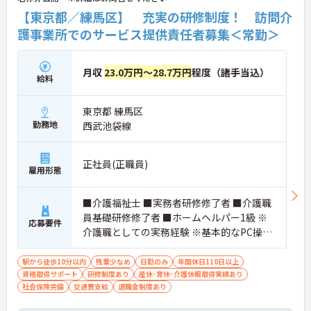
【東京都／練馬区】 充実の研修制度！ 訪問介
護事業所でのサービス提供責任者募集＜常勤＞
月収
23.0万円～28.7万円
程度（諸手当込）
給料
東京都 練馬区
勤務地
西武池袋線
正社員(正職員)
雇用形態
■介護福祉士 ■実務者研修修了者 ■介護職
員基礎研修修了者 ■ホームヘルパー1級 ※
応募要件
介護職としての実務経験 ※基本的なPC操作
ができる方 ※地域によっては、普通自動車
運転免許(AT限定可)が必要となる場合があ
駅から徒歩10分以内
残業少なめ
日勤のみ
年間休日110日以上
資格取得サポート
ります。
研修制度あり
産休･育休･介護休暇取得実績あり
社会保険完備
交通費支給
退職金制度あり