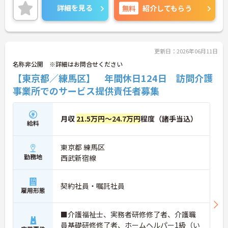
ご興味のある方は是非お気軽にお問い合わせ下さ
詳細を見る
無料
紹介してもらう
い。
更新日：2026年06月11日
名称非公開 ※詳細はお問合せください
【東京都／練馬区】 年間休日124日 訪問介護
事業所でのサービス提供責任者募集
月収
21.5万円～24.7万円
程度（諸手当込）
給料
東京都 練馬区
勤務地
西武新宿線
契約社員・嘱託社員
雇用形態
■介護福祉士、実務者研修修了者、介護職
員基礎研修修了者、ホームヘルパー1級（い