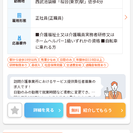
勤務地
西武池袋線「桜台(東京)駅」徒歩4分
応じた福利厚生が網羅されています。
＜最新設備の導入による、介護スタッフの身体負担
軽減の徹底＞
現場の職員が長く健康に働けるよう、設備面での配
正社員(正職員)
雇用形態
慮が徹底されています。入浴設備には、お湯に浸か
らず屈曲の必要がない「シャワー・ミスト浴槽」、
寝たきりの方でもゆっくり昇降できる「エレーベー
■介護福祉士又は介護職員実務者研修又は
ター浴槽」、座位が保持できる方向けの「リフトチ
ホームヘルパー1級いずれかの資格 ■自転車
応募要件
ェアー浴槽」など、状態に応じた最新の機械浴が完
に乗れる方
備されています。
＜ホスピスならではの介護の専門性＞
駅から徒歩10分以内
残業少なめ
日勤のみ
年間休日110日以上
ホスピス住宅には訪問看護・訪問介護が併設されて
研修制度あり
高収入
社会保険完備
交通費支給
退職金制度あり
おり、専門看護師、認定看護師、理学療法士・作業
療法士等のリハビリ専門職が多数在籍しています。
介護士は単なる生活援助にとどまらず、多職種と連
訪問介護事業所におけるサービス提供責任者募集の
携しながら、がん末期や神経難病のご利用者様の
求人です！
「最期の望み」を叶えるための個別ケアに深く関わ
日勤のみの勤務で就業時間など柔軟に変更でき、年
ります。日常のカンファレンスや連携を通じて医療
間休日数120日としっかりお休みも取れますのでプ
的な視点も養うことができます。
ライベートな時間も大切にできます！
ご興味ある方には、面接のポイントなど、さらに詳
詳細を見る
無料
紹介してもらう
細をお話致しますのでお気軽にご相談ください。