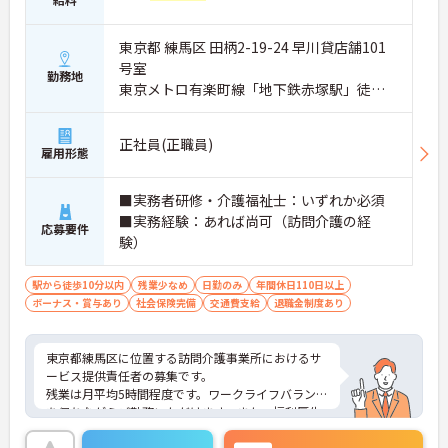
東京都 練馬区 田柄2-19-24 早川貸店舗101
号室
勤務地
東京メトロ有楽町線「地下鉄赤塚駅」徒歩5
分
正社員(正職員)
雇用形態
■実務者研修・介護福祉士：いずれか必須
■実務経験：あれば尚可（訪問介護の経
応募要件
験）
駅から徒歩10分以内
残業少なめ
日勤のみ
年間休日110日以上
ボーナス・賞与あり
社会保険完備
交通費支給
退職金制度あり
東京都練馬区に位置する訪問介護事業所におけるサ
ービス提供責任者の募集です。
残業は月平均5時間程度です。ワークライフバランス
を保ちながらご勤務いただけます。また、福利厚生
が充実しています。働きやすい環境が整っており、
安心して長くご勤務いただけます。