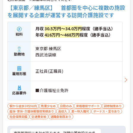
【東京都／練馬区】 首都圏を中心に複数の施設
を展開する企業が運営する訪問介護施設です
月収
30.5万円～34.0万円
程度（諸手当込）
給料
年収
416万円～468万円
程度（諸手当込）
東京都 練馬区
勤務地
西武池袋線
正社員(正職員)
雇用形態
■介護福祉士免許
応募要件
駅から徒歩10分以内
残業少なめ
日勤のみ
資格取得サポート
研修制度あり
産休･育休･介護休暇取得実績あり
高収入
夏～秋入職可
ボーナス・賞与あり
社会保険完備
交通費支給
退職金制度あり
東京新宿区に本社が有ります、訪問介護施設での求