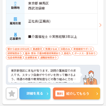
【手厚い待遇と評価制度で、やりがいを感じられる
東京都 練馬区
環境です】
勤務地
西武池袋線
・社内独自の職務等級表による明確な職務給制度が
あり、日々の管理業務や役割がしっかり給与に還元
されます
正社員(正職員)
雇用形態
・役職手当や資格手当などが充実しており、確かな
収入アップと安定した生活基盤の構築が期待できま
す
■介護福祉士 ※実務経験3年以上
応募要件
駅から徒歩10分以内
車通勤可
残業少なめ
日勤のみ
資格取得サポート
研修制度あり
産休･育休･介護休暇取得実績あり
高収入
ボーナス・賞与あり
社会保険完備
交通費支給
退職金制度あり
東京新宿区に本社が有ります、訪問介護施設での求
人です。スタッフ自身がやりがいを持って働けるよ
う、待遇の改善や教育制度などの取り組みに力を入
れています。IT事業本部が作成した事務処理ソフト
を導入しており、事務作業は少なく、その分ご利用
者様への対応を重視することもできます。入社後の
詳細を見る
無料
紹介してもらう
研修はもちろん、介護技術研修、PC研修、マナー研
修、資格取得のための勉強会等ステップに応じて用
意されており安心してご就業いただけます。