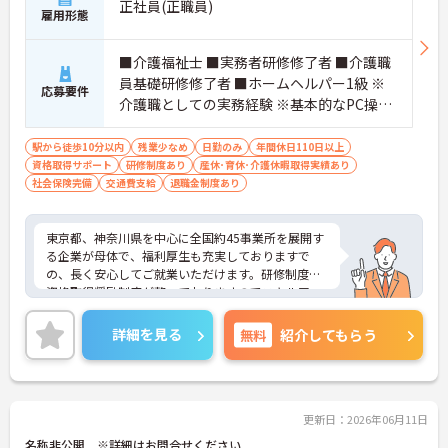
正社員(正職員)
雇用形態
■介護福祉士 ■実務者研修修了者 ■介護職
員基礎研修修了者 ■ホームヘルパー1級 ※
応募要件
介護職としての実務経験 ※基本的なPC操作
ができる方 ※地域によっては、普通自動車
運転免許(AT限定可)が必要となる場合があ
駅から徒歩10分以内
残業少なめ
日勤のみ
年間休日110日以上
資格取得サポート
ります。
研修制度あり
産休･育休･介護休暇取得実績あり
社会保険完備
交通費支給
退職金制度あり
東京都、神奈川県を中心に全国約45事業所を展開す
る企業が母体で、福利厚生も充実しておりますで
の、長く安心してご就業いただけます。研修制度や
資格取得奨励制度が整っておりますのでスキルアッ
プも目指せる環境です。
ご興味のある方は是非お気軽にお問い合わせ下さ
詳細を見る
無料
紹介してもらう
い。
更新日：2026年06月11日
名称非公開 ※詳細はお問合せください