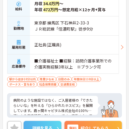
月収
34.0万円
～
給料
年収
472万円
～想定月給×12ヶ月+賞与
東京都 練馬区 下石神井2-33-3
勤務地
ＪＲ総武線「信濃町駅」徒歩9分
正社員(正職員)
雇用形態
■介護福祉士 ■経験：訪問介護事業所での
応募要件
介護実務経験3年以上 ※ブランク可
駅から徒歩10分以内
残業少なめ
日勤のみ
年間休日110日以上
ボーナス・賞与あり
社会保険完備
交通費支給
病院のような施設ではなく、ご入居者様の「できた
らいいな」を叶える「ひらかれたホスピス」を展開
しています。霞ヶ関キャピタル株式会社の100％出
資による安定基盤も魅力の一つです。夜勤のない日
勤のみの勤務体制となっており、体力的なゆとりを
持ちながら長く活躍できる環境が整っています。理
詳細を見る
無料
紹介してもらう