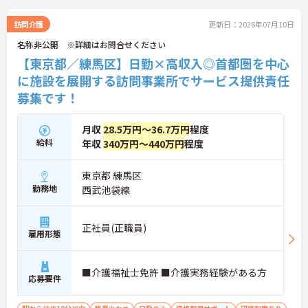
ご興味を持たれた方は面接対策ポイントや求人の詳
細などお話しいたしますのでお気軽にお問い合わせ
訪問介護
更新日：2026年07月10日
下さい。
名称非公開 ※詳細はお問合せください
【東京都／練馬区】日勤×高収入◎首都圏を中心
に施設を展開する訪問事業所でサービス提供責任
募集です！
月収
28.5万円～36.7万円
程度
給料
年収
340万円～440万円
程度
東京都 練馬区
勤務地
西武池袋線
正社員(正職員)
雇用形態
■介護福祉士免許 ■介護実務経験がある方
応募要件