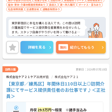
駅から徒歩10分以内
残業少なめ
日勤のみ
資格取得サポート
研修制度あり
産休･育休･介護休暇取得実績あり
高収入
夏～秋入職可
ボーナス・賞与あり
社会保険完備
交通費支給
退職金制度あり
東京新宿区に本社を構える法人です。この度は訪問
介護施設でサービス提供責任者業務をお任せいたし
ます。スタッフ自身がやりがいを持って働けるよ
う、待遇の改善や教育制度などの取り組みに力を入
れています。IT事業本部が作成した事務処理ソフト
を導入しており、事務作業は少なく、その分ご利用
詳細を見る
無料
紹介してもらう
者様への対応を重視することもできます。入社後の
研修はもちろん、介護技術研修、PC研修、マナー研
修、資格取得のための勉強会等ステップに応じて用
意されており安心してご就業いただけます。
ご興味を持たれた方は面接対策ポイントや求人の詳
訪問介護
更新日：2026年07月10日
細などお話しいたしますのでお気軽にお問い合わせ
株式会社ケア２１ケア21光が丘
株式会社ケア２１
下さい。
【東京都／練馬区】年間休日110日以上◎訪問介
護にてサービス提供責任者のお仕事です♪＜正社
員＞
月収
29.5万円
～程度 ※諸手当込み
給料