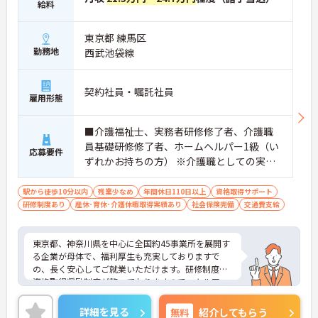
給料
東京都 練馬区
勤務地
西武池袋線
契約社員・嘱託社員
雇用形態
■介護福祉士、実務者研修修了者、介護職
員基礎研修修了者、ホームヘルパー1級（い
応募要件
ずれかお持ちの方） ※介護職としての実務
経験者 ※サービス提供責任者・訪問介護員
としての実務経験者歓迎
駅から徒歩10分以内
残業少なめ
年間休日110日以上
資格取得サポート
研修制度あり
産休･育休･介護休暇取得実績あり
社会保険完備
交通費支給
東京都、神奈川県を中心に全国約45事業所を展開す
る企業が母体で、福利厚生も充実しておりますで
の、長く安心してご就業いただけます。研修制度や
資格取得奨励制度が整っておりますのでスキルアッ
プも目指せる環境です。
ご興味のある方は是非お気軽にお問い合わせ下さ
詳細を見る
無料
紹介してもらう