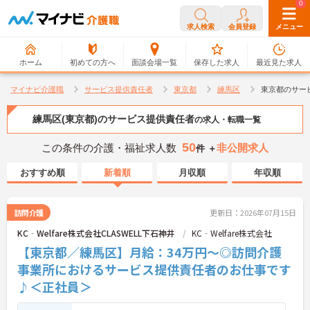
0
0
求人検索
会員登録
メニュー
ホーム
初めての方へ
面談会場一覧
保存した求人
最近見た求人
マイナビ介護職
サービス提供責任者
東京都
練馬区
東京都のサー
練馬区(東京都)のサービス提供責任者
の求人・転職一覧
50
この条件の介護・福祉求人数
非公開求人
件 ＋
おすすめ順
新着順
月収順
年収順
訪問介護
更新日：2026年07月15日
KC‐Welfare株式会社CLASWELL下石神井
KC‐Welfare株式会社
【東京都／練馬区】月給：34万円～◎訪問介護
事業所におけるサービス提供責任者のお仕事です
♪＜正社員＞