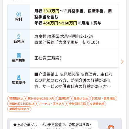
月収
33.3万円
～※資格手当、役職手当、調
整手当を含む
給料
年収
450万円～560万円
※月給＋賞与
東京都 練馬区 大泉学園町2-1-24
勤務地
西武池袋線「大泉学園駅」徒歩10分
正社員(正職員)
雇用形態
■介護福祉士 ※経験必須 ※管理者、主任な
どの経験のある方、訪問介護の経験がある
応募要件
方、サービス提供責任者の経験がある方歓
迎
管理職求人
駅から徒歩10分以内
車通勤可
残業少なめ
託児所・育児補助
年間休日110日以上
ボーナス・賞与あり
社会保険完備
交通費支給
退職金制度あり
◆上場企業グループの安定基盤で、管理者兼サ責と