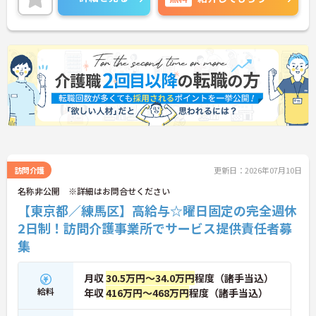
学療法士や言語聴覚士、看護師といった多職種が在
籍し、一つのチームとして連携できることも大きな
強みです。独自の職務等級表に基づく職務給制度
や、役職手当をはじめとする充実した待遇が整備さ
れており、確かな安心感を得ながらサービス管理業
務に集中できます。
★おすすめPOINT★
【日勤のみの勤務で、身体の負担を抑えて働けま
す】
・夜勤のない実働8時間勤務となっているため、生
活リズムを安定させやすく無理のないペースを保て
ます ・ご自身のライフスタイルに合わせた働き方が
可能なため、年齢を重ねても長期的に活躍し続けら
訪問介護
更新日：2026年07月10日
れる環境です
名称非公開 ※詳細はお問合せください
【東京都／練馬区】高給与☆曜日固定の完全週休
【多職種連携による安心のサポート体制が整ってい
ます】
2日制！訪問介護事業所でサービス提供責任者募
・リハビリ専門職の在籍や、日中手厚く配置される
集
看護スタッフ体制により、医療的配慮が必要な際も
安心して対応できます
・多様な施設での経験を持つスタッフが集まってお
月収
30.5万円～34.0万円
程度（諸手当込）
り、互いの知見を共有しながら質の高いサービス計
給料
年収
416万円～468万円
程度（諸手当込）
画を立案できます