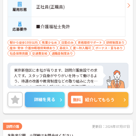
正社員(正職員)
雇用形態
■介護福祉士免許
応募要件
駅から徒歩10分以内
残業少なめ
日勤のみ
資格取得サポート
研修制度あり
産休･育休･介護休暇取得実績あり
高収入
夏～秋入職可
ボーナス・賞与あり
社会保険完備
交通費支給
退職金制度あり
東京新宿区に本社が有ります、訪問介護施設での求
人です。スタッフ自身がやりがいを持って働けるよ
う、待遇の改善や教育制度などの取り組みに力を入
れています。IT事業本部が作成した事務処理ソフト
を導入しており、事務作業は少なく、その分ご利用
者様への対応を重視することもできます。入社後の
詳細を見る
無料
紹介してもらう
研修はもちろん、介護技術研修、PC研修、マナー研
修、資格取得のための勉強会等ステップに応じて用
意されており安心してご就業いただけます。
ご興味を持たれた方は面接対策ポイントや求人の詳
細などお話しいたしますのでお気軽にお問い合わせ
訪問介護
更新日：2026年07月07日
下さい。
名称非公開 ※詳細はお問合せください