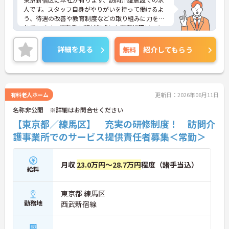
人です。スタッフ自身がやりがいを持って働けるよ
う、待遇の改善や教育制度などの取り組みに力を入
れています。IT事業本部が作成した事務処理ソフト
を導入しており、事務作業は少なく、その分ご利用
者様への対応を重視することもできます。入社後の
詳細を見る
無料
紹介してもらう
研修はもちろん、介護技術研修、PC研修、マナー研
修、資格取得のための勉強会等ステップに応じて用
意されており安心してご就業いただけます。
ご興味を持たれた方は面接対策ポイントや求人の詳
細などお話しいたしますのでお気軽にお問い合わせ
有料老人ホーム
更新日：2026年06月11日
下さい。
名称非公開 ※詳細はお問合せください
【東京都／練馬区】 充実の研修制度！ 訪問介
護事業所でのサービス提供責任者募集＜常勤＞
月収
23.0万円～28.7万円
程度（諸手当込）
給料
東京都 練馬区
勤務地
西武新宿線