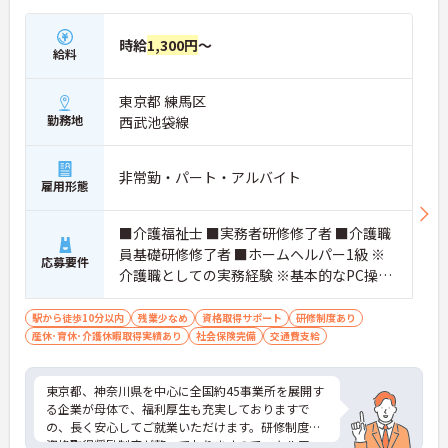
時給
1,300円
～
給料
東京都 練馬区
勤務地
西武池袋線
非常勤・パート・アルバイト
雇用形態
■介護福祉士 ■実務者研修修了者 ■介護職
員基礎研修修了者 ■ホームヘルパー1級 ※
応募要件
介護職としての実務経験 ※基本的なPC操作
ができる方 ※地域によっては、普通自動車
運転免許(AT限定可)が必要となる場合があ
駅から徒歩10分以内
残業少なめ
資格取得サポート
研修制度あり
産休･育休･介護休暇取得実績あり
ります。
社会保険完備
交通費支給
東京都、神奈川県を中心に全国約45事業所を展開す
る企業が母体で、福利厚生も充実しておりますで
の、長く安心してご就業いただけます。研修制度や
資格取得奨励制度が整っておりますのでスキルアッ