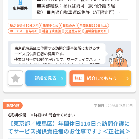
■実務経験：あれば尚可（訪問介護の経
応募要件
験） ■普通自動車運転免許（AT限定可）：
あれば尚可
駅から徒歩10分以内
残業少なめ
日勤のみ
年間休日110日以上
ボーナス・賞与あり
社会保険完備
交通費支給
退職金制度あり
東京都練馬区に位置する訪問介護事業所におけるサ
ービス提供責任者の募集です。
残業は月平均10時間程度です。ワークライフバラン
スを保ちながらご勤務いただけます。また、福利厚
生が充実しています。働きやすい環境が整ってお
り、安心して長くご勤務いただけます。
詳細を見る
無料
紹介してもらう
ご興味のある方には、面接対策ポイントなど、さら
に詳細をご案内しますのでお気軽にご相談くださ
い！
訪問介護
更新日：2026年07月10日
名称非公開 ※詳細はお問合せください
【東京都／練馬区】年間休日110日☆訪問介護に
てサービス提供責任者のお仕事です♪＜正社員＞