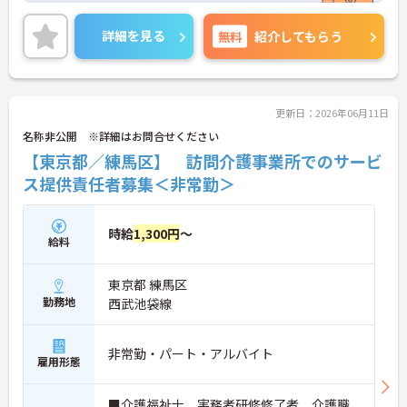
プも目指せる環境です。
ご興味のある方は是非お気軽にお問い合わせ下さ
詳細を見る
無料
紹介してもらう
い。
更新日：2026年06月11日
名称非公開 ※詳細はお問合せください
【東京都／練馬区】 訪問介護事業所でのサービ
ス提供責任者募集＜非常勤＞
時給
1,300円
～
給料
東京都 練馬区
勤務地
西武池袋線
非常勤・パート・アルバイト
雇用形態
■介護福祉士、実務者研修修了者、介護職