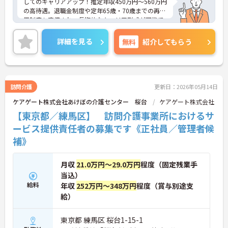
してのキャリアアップ！推定年収450万円～560万円
の高待遇。退職金制度や定年65歳・70歳までの再雇
用制度も完備され、長期的なキャリア形成が可能で
す。
◆残業月平均5時間程度・年間休日110日の環境で、
詳細を見る
無料
紹介してもらう
ワークライフバランスを保ちながら働ける！月8～9
日の安定した休日と夏期・冬期の特別休暇（各3
日）を確保。育児費補助制度も整備されており、マ
ネジメント職であっても心身にゆとりを持って業務
に取り組むことができます。
訪問介護
更新日：2026年05月14日
◆多職種連携が根付くホスピス住宅で、ご利用者様
ケアゲート株式会社あけぼの介護センター 桜台
ケアゲート株式会社
の最期の望みを叶える質の高いケアを提供♪訪問看
護・介護を併設する環境で、専門看護師や療法士等
【東京都／練馬区】 訪問介護事業所におけるサ
と協働。全室個浴対応やリフトチェアー等の設備も
ービス提供責任者の募集です《正社員／管理者候
充実し、負担なく個別ケアに向き合える体制が整っ
補》
ています。
＜東証グロース上場グループの安定基盤と、長期就
月収
21.0万円～29.0万円
程度（固定残業手
業を支える充実の福利厚生＞
当込）
東証グロース上場の日本ホスピスホールディングス
株式会社のグループ企業として、全国でホスピス住
給料
年収
252万円～348万円
程度（賞与別途支
宅の展開と普及を牽引するリーディングカンパニー
給）
です。強固な経営基盤を背景に、定年65歳・以降70
歳までの再雇用制度（1年更新）、退職金制度、育
東京都 練馬区 桜台1-15-1
児費補助制度など、ライフステージの変化や加齢に