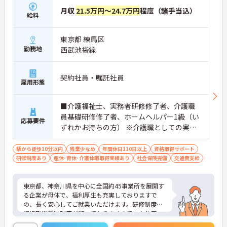
月収
21.5万円～24.7万円
程度（諸手当込）
給料
東京都 練馬区
勤務地
西武池袋線
契約社員・嘱託社員
雇用形態
■介護福祉士、実務者研修修了者、介護職
員基礎研修修了者、ホームヘルパー1級（い
応募要件
ずれかお持ちの方） ※介護職としての実務
経験者 ※サービス提供責任者・訪問介護員
としての実務経験者歓迎
駅から徒歩10分以内
残業少なめ
年間休日110日以上
資格取得サポート
研修制度あり
産休･育休･介護休暇取得実績あり
社会保険完備
交通費支給
東京都、神奈川県を中心に全国約45事業所を展開す
る企業が母体で、福利厚生も充実しておりますで
の、長く安心してご就業いただけます。研修制度や
資格取得奨励制度が整っておりますのでスキルアッ
プも目指せる環境です。