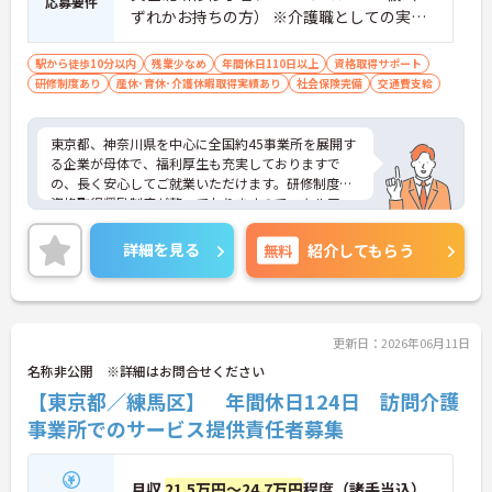
応募要件
ずれかお持ちの方） ※介護職としての実務
経験者 ※サービス提供責任者・訪問介護員
としての実務経験者歓迎
駅から徒歩10分以内
残業少なめ
年間休日110日以上
資格取得サポート
研修制度あり
産休･育休･介護休暇取得実績あり
社会保険完備
交通費支給
東京都、神奈川県を中心に全国約45事業所を展開す
る企業が母体で、福利厚生も充実しておりますで
の、長く安心してご就業いただけます。研修制度や
資格取得奨励制度が整っておりますのでスキルアッ
プも目指せる環境です。
ご興味のある方は是非お気軽にお問い合わせ下さ
詳細を見る
無料
紹介してもらう
い。
更新日：2026年06月11日
名称非公開 ※詳細はお問合せください
【東京都／練馬区】 年間休日124日 訪問介護
事業所でのサービス提供責任者募集
月収
21.5万円～24.7万円
程度（諸手当込）