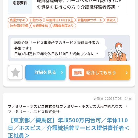
職員基礎研修、ホームヘルパー1級いずれか
応募要件
の資格をお持ちの方 ※介護職経験者優遇 ■
PCスキル（データ入力が問題なくできる
方）
残業少なめ
日勤のみ
年間休日110日以上
資格取得サポート
高収入
社会保険完備
交通費支給
退職金制度あり
訪問介護サービス事業所でのサービス提供責任者の
募集です！
日曜が固定休で年間休日数110日！残業も少なめな
のでプライベートとの両立が可能です！
院内研修や予防接種、健康診断の補助など福利厚生
も充実しています！
詳細を見る
無料
紹介してもらう
ご興味ある方には、面接のポイントなど、さらに詳
細をお話致しますのでお気軽にご相談ください。
更新日：2026年05月14日
ファミリー・ホスピス株式会社ファミリー・ホスピス大泉学園ハウス
ファミリー・ホスピス株式会社
【東京都／練馬区】年収500万円台可／年休110
日／ホスピス／介護統括兼サービス提供責任者＜
正社員＞