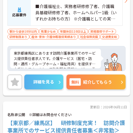
■介護福祉士、実務者研修修了者、介護職
員基礎研修修了者、ホームヘルパー1級（い
応募要件
ずれかお持ちの方） ※介護職としての実務
経験者
駅から徒歩10分以内
残業少なめ
年間休日110日以上
資格取得サポート
研修制度あり
産休･育休･介護休暇取得実績あり
社会保険完備
交通費支給
東京都練馬区にあります訪問介護事業所でのサービ
ス提供責任者求人です。介護サービス（居宅・訪
問・通所・グループホーム・福祉用具）を提供する
大手法人です。また、予防型緊急通報サービス、電
話健康相談、在宅医療機器サポートサービス、特定
保健指導など医療スタッフによる24時間365日体制
詳細を見る
無料
紹介してもらう
の「対話型」ヒューマンヘルスケアサービスを提供
しています。契約社員登用もあり、福利厚生が充実
しておりますので、長く安心して働いていただけま
す。ご興味のある方は是非お気軽にお問い合わせく
ださい。
更新日：2026年06月11日
名称非公開 ※詳細はお問合せください
【東京都／練馬区】 研修制度充実！ 訪問介護
事業所でのサービス提供責任者募集＜非常勤＞