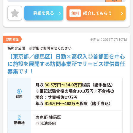
職場です。また、福利厚生が充実しています。働き
やすい環境がととのってあり、安心して長くご勤務
いただけます。
詳細を見る
無料
紹介してもらう
ご興味のある方には、面接対策ポイントなど、さら
に詳細をご案内しますのでお気軽にご相談くださ
い！
訪問介護
更新日：2026年07月07日
名称非公開 ※詳細はお問合せください
【東京都／練馬区】日勤×高収入◎首都圏を中心
に施設を展開する訪問事業所でサービス提供責任
募集です！
月収
30.5万円～34.0万円
程度（諸手当込）
※筆記試験合格の場合30.3万円／不合格の
給料
場合：サ責補佐27万円
年収
416万円～468万円
程度（諸手当込）
東京都 練馬区
勤務地
西武池袋線