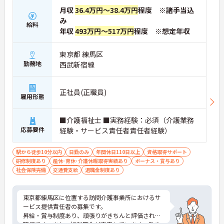
月収
36.4万円～38.4万円
程度 ※諸手当込
み
給料
年収
493万円～517万円
程度 ※想定年収
東京都 練馬区
勤務地
西武新宿線
正社員(正職員)
雇用形態
■介護福祉士 ■実務経験：必須（介護業務
応募要件
経験・サービス責任者責任者経験）
駅から徒歩10分以内
日勤のみ
年間休日110日以上
資格取得サポート
研修制度あり
産休･育休･介護休暇取得実績あり
ボーナス・賞与あり
社会保険完備
交通費支給
退職金制度あり
東京都練馬区に位置する訪問介護事業所におけるサ
ービス提供責任者の募集です。
昇給・賞与制度あり、頑張りがきちんと評価される