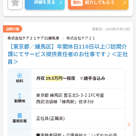
詳細を見る
無料
紹介してもらう
ご興味のある方には、面接対策ポイントなど、さら
に詳細をご案内しますのでお気軽にご相談くださ
い！
訪問介護
更新日：2026年07月10日
株式会社ケア２１ケア21練馬東
株式会社ケア２１
【東京都／練馬区】年間休日110日以上◎訪問介
護にてサービス提供責任者のお仕事です♪＜正社
員＞
月収
29.5万円
～程度 ※諸手当込み
給料
東京都 練馬区 豊玉北5-3-2 1FC号室
勤務地
西武池袋線「練馬駅」徒歩3分
正社員(正職員)
雇用形態
■実務者研修・介護福祉士：いずれか必須