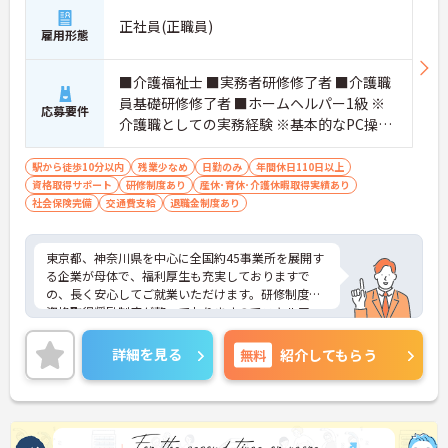
正社員(正職員)
雇用形態
■介護福祉士 ■実務者研修修了者 ■介護職
員基礎研修修了者 ■ホームヘルパー1級 ※
応募要件
介護職としての実務経験 ※基本的なPC操作
ができる方 ※地域によっては、普通自動車
運転免許(AT限定可)が必要となる場合があ
駅から徒歩10分以内
残業少なめ
日勤のみ
年間休日110日以上
資格取得サポート
ります。
研修制度あり
産休･育休･介護休暇取得実績あり
社会保険完備
交通費支給
退職金制度あり
東京都、神奈川県を中心に全国約45事業所を展開す
る企業が母体で、福利厚生も充実しておりますで
の、長く安心してご就業いただけます。研修制度や
資格取得奨励制度が整っておりますのでスキルアッ
プも目指せる環境です。
ご興味のある方は是非お気軽にお問い合わせ下さ
詳細を見る
無料
紹介してもらう
い。