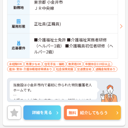
東京都 小金井市
勤務地
ＪＲ中央線
正社員(正職員)
雇用形態
■介護福祉士免許 ■介護福祉実務者研修
（ヘルパー1級） ■介護職員初任者研修（ヘ
応募要件
ルパー2級）
未経験OK
残業少なめ
住宅手当・補助
無資格OK
年間休日110日以上
産休･育休･介護休暇取得実績あり
社会保険完備
交通費支給
退職金制度あり
当施設は小金井市内で最初に作られた特別養護老人
ホームです。
介護員の人材育成は充実しており、時間をかけて介
護技術を一から教える体制があり、特養が初めての
方も安心して働けます。
詳細を見る
無料
紹介してもらう
ご興味のある方には、面接対策ポイントなど、さら
に詳細をお話しいたしますので、お気軽にご相談く