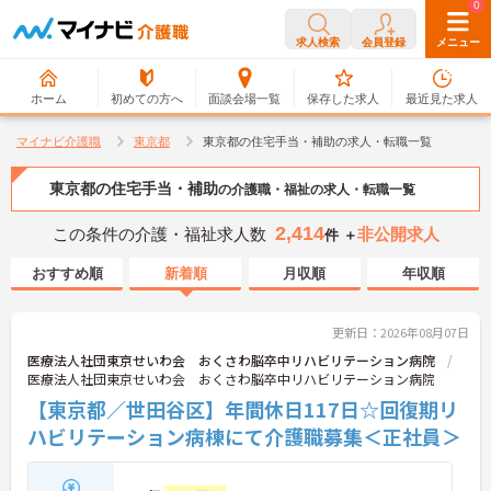
0
0
求人検索
会員登録
メニュー
ホーム
初めての方へ
面談会場一覧
保存した求人
最近見た求人
マイナビ介護職
東京都
東京都の住宅手当・補助の求人・転職一覧
東京都の住宅手当・補助
の介護職・福祉の求人・転職一覧
2,414
この条件の介護・福祉求人数
非公開求人
件 ＋
おすすめ順
新着順
月収順
年収順
更新日：2026年08月07日
医療法人社団東京せいわ会 おくさわ脳卒中リハビリテーション病院
医療法人社団東京せいわ会 おくさわ脳卒中リハビリテーション病院
【東京都／世田谷区】年間休日117日☆回復期リ
ハビリテーション病棟にて介護職募集＜正社員＞