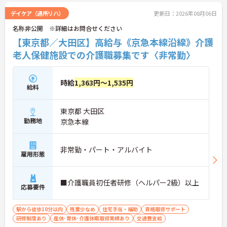
デイケア（通所リハ）
更新日：2026年08月06日
名称非公開 ※詳細はお問合せください
【東京都／大田区】高給与《京急本線沿線》介護
老人保健施設での介護職募集です〈非常勤〉
時給
1,363円～1,535円
給料
東京都 大田区
勤務地
京急本線
非常勤・パート・アルバイト
雇用形態
■介護職員初任者研修（ヘルパー2級）以上
応募要件
駅から徒歩10分以内
残業少なめ
住宅手当・補助
資格取得サポート
研修制度あり
産休･育休･介護休暇取得実績あり
交通費支給