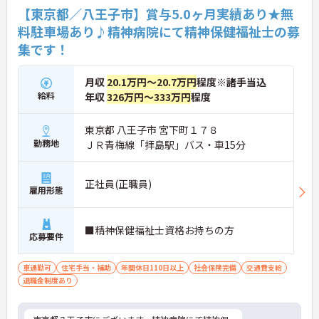
【東京都／八王子市】賞与5.0ヶ月実績あり★無
料駐車場あり♪精神病院にて精神保健福祉士の募
集です！
月収
20.1万円～20.7万円
程度※諸手当込
給料
年収
326万円～333万円
程度
東京都 八王子市 宮下町１７８
勤務地
ＪＲ青梅線「拝島駅」バス・車15分
正社員(正職員)
雇用形態
■精神保健福祉士資格お持ちの方
応募要件
車通勤可
住宅手当・補助
年間休日110日以上
社会保険完備
交通費支給
退職金制度あり