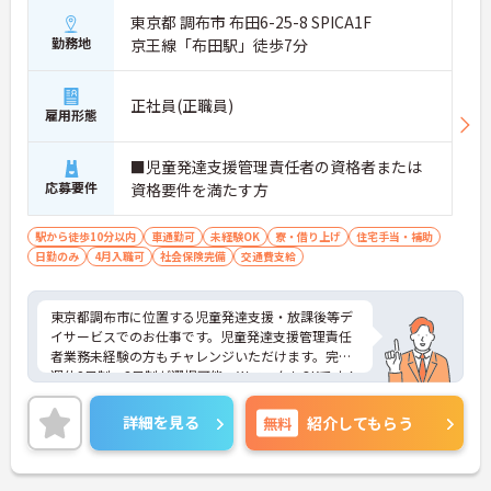
東京都 調布市 布田6-25-8 SPICA1F
勤務地
京王線「布田駅」徒歩7分
正社員(正職員)
雇用形態
■児童発達支援管理責任者の資格者または
応募要件
資格要件を満たす方
駅から徒歩10分以内
車通勤可
未経験OK
寮・借り上げ
住宅手当・補助
日勤のみ
4月入職可
社会保険完備
交通費支給
東京都調布市に位置する児童発達支援・放課後等デ
イサービスでのお仕事です。児童発達支援管理責任
者業務未経験の方もチャレンジいただけます。完全
週休2日制・3日制が選択可能、WワークもOKです！
最寄り駅から徒歩圏内で好立地も魅力です。ご興味
のある方には、面接対策ポイントなど、さらに詳細
詳細を見る
無料
紹介してもらう
をお話しいたしますのでお気軽にご相談ください！