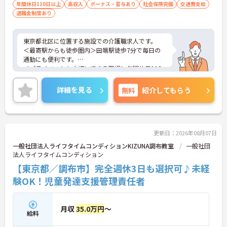
年間休日110日以上
高収入
ボーナス・賞与あり
社会保険完備
交通費支給
退職金制度あり
東京都北区に位置する施設での介護職求人です。
＜最寄駅からも徒歩圏内＞田端駅徒歩7分で毎日の
通勤にも便利です。
＜プライベートも大切にできる職場＞年間休日118
日、リフレッシュ休暇あり！残業も5回程度／月と
少なめです。
詳細を見る
無料
紹介してもらう
＜昇給・賞与実績あり＞頑張りがしっかりと評価さ
れる環境です。
ご興味ある方には、面接対策ポイントなど、さらに
詳細をお話しいたしますのでお気軽にご相談くださ
い。
更新日：2026年08月07日
一般社団法人ライフタイムコンディションKIZUNA調布教室
一般社団
法人ライフタイムコンディション
【東京都／調布市】完全週休3日も選択可♪未経
験OK！児童発達支援管理責任者
月収
35.0万円
～
給料