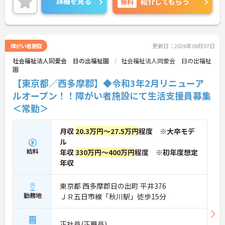
詳細を見る
無料
紹介してもらう
て世代の方も安心してご勤務いただけます。
ご興味のある方には、面接対策ポイントなど、さら
に詳細をお話しいたしますのでお気軽にご相談くだ
さい！
障がい者施設
更新日：2026年08月07日
社会福祉法人同愛会 日の出福祉園
社会福祉法人同愛会 日の出福祉
園
【東京都／西多摩郡】◆令和3年2月リニューア
ルオープン！！障がい者施設にて生活支援員募集
＜常勤＞
月収
20.3万円～27.5万円
程度 ※大卒モデ
ル
給料
年収
330万円～400万円
程度 ※初年度想定
年収
東京都 西多摩郡日の出町 平井376
勤務地
ＪＲ五日市線「秋川駅」徒歩15分
正社員(正職員)