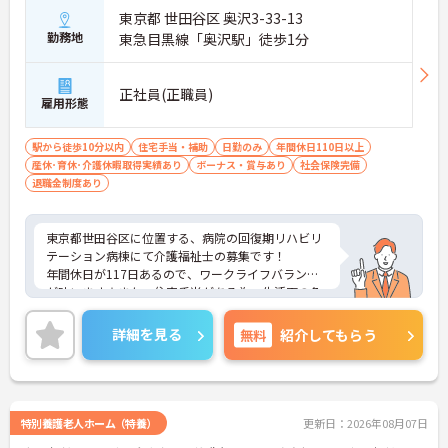
東京都 世田谷区 奥沢3-33-13
勤務地
東急目黒線「奥沢駅」徒歩1分
正社員(正職員)
雇用形態
駅から徒歩10分以内
住宅手当・補助
日勤のみ
年間休日110日以上
産休･育休･介護休暇取得実績あり
ボーナス・賞与あり
社会保険完備
退職金制度あり
東京都世田谷区に位置する、病院の回復期リハビリ
テーション病棟にて介護福祉士の募集です！
年間休日が117日あるので、ワークライフバランス
が叶います☆また、住宅手当がある為、生活面の負
担を軽減し、安心して長く勤務していただけます♪
さらに、駅から徒歩1分の好立地なので通勤らくら
詳細を見る
無料
紹介してもらう
くです◎ご興味のある方には、面接対策ポイントな
ど、さらに詳細をお話しいたしますのでお気軽にご
相談ください！
特別養護老人ホーム（特養）
更新日：2026年08月07日