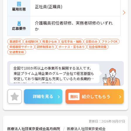
正社員(正職員)
雇用形態
介護職員初任者研修、実務者研修のいずれ
応募要件
か
車通勤可
未経験OK
残業少なめ
住宅手当・補助
日勤のみ
ブランクOK
資格取得サポート
研修制度あり
ボーナス・賞与あり
社会保険完備
交通費支給
全国で100か所以上の事業所を展開する法人です。
東証プライム上場企業のグループ会社で経営基盤も
安定しており福利厚生も充実しているため長期的な
就業が叶いやすい環境です。
また、キャリアパス制度が整っているので、経験が
浅い方・ブランクがある方も高い目標をもって仕事
詳細を見る
無料
紹介してもらう
に取り組んでいただけます◎
ご興味ある方には、面接対策ポイントなど、さらに
詳細をお話しいたしますのでお気軽にご相談くださ
い！
更新日：2026年08月07日
医療法人社団東京愛成会高月病院
医療法人社団東京愛成会