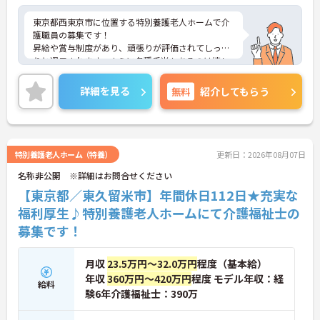
東京都西東京市に位置する特別養護老人ホームで介
護職員の募集です！
昇給や賞与制度があり、頑張りが評価されてしっか
りと還元されます。さらに各種手当もあるのは嬉し
いポイントです◎残業ほぼなしのため仕事と私生活
の調和がとりやすい環境となっております！丁寧な
詳細を見る
無料
紹介してもらう
研修とフォロー体制で、ご自身のスキルアップもで
きます！
こちらの求人にご興味がございましたら面接のポイ
ントもお伝えしますので是非ご応募お待ちしており
ます。
特別養護老人ホーム（特養）
更新日：2026年08月07日
名称非公開 ※詳細はお問合せください
【東京都／東久留米市】年間休日112日★充実な
福利厚生♪特別養護老人ホームにて介護福祉士の
募集です！
月収
23.5万円～32.0万円
程度（基本給）
年収
360万円～420万円
程度 モデル年収：経
給料
験6年介護福祉士：390万