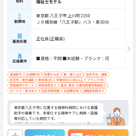
給料
福祉士モデル
東京都 八王子市 上川町2150
勤務地
ＪＲ横浜線「八王子駅」バス・車30分
正社員(正職員)
雇用形態
■資格：不問 ■未経験・ブランク：可
応募要件
車通勤可
未経験OK
残業少なめ
寮・借り上げ
住宅手当・補助
託児所・育児補助
無資格OK
年間休日110日以上
ブランクOK
資格取得サポート
研修制度あり
産休･育休･介護休暇取得実績あり
ボーナス・賞与あり
社会保険完備
交通費支給
退職金制度あり
東京都八王子市に位置する精神科病院における看護
助手の募集です。多様化する精神ケアに病棟・設備
等対応している病院です。
年間休日が121日もあり、プライベートを大切にし
ながらご勤務いただけます。また、利用可能な託児
所として院内に保育室が完備されているので、子育