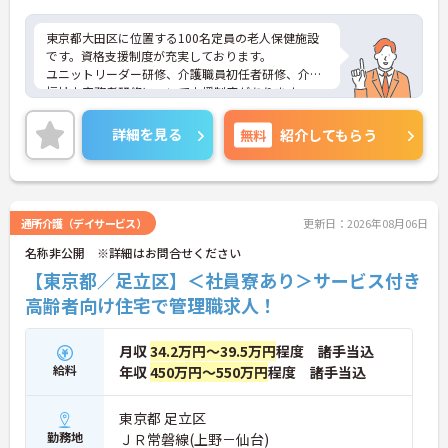
東京都大田区に位置する100名定員の老人保健施設
です。資格支援制度が充実しております。
ユニットリーダー研修、介護職員初任者研修、介護
福祉士実務者研修について支援制度があります。
（各法人による）
グループの教育機関である介護福祉士を養成する専
詳細を見る
無料
紹介してもらう
門学校では資格取得の勉強会を開校しております。
お給与に関しては、介護・看護等の経験はもちろ
ん、その他異業種の経験年数も考慮致します。
ご興味のある方には、面接対策ポイントなど、さら
に詳細をお話しいたしますのでお気軽にご相談くだ
通所介護（デイサービス）
更新日：2026年08月06日
さい。
名称非公開 ※詳細はお問合せください
【東京都／足立区】＜社員寮あり＞サービス付き
高齢者向け住宅で管理職求人！
月収
34.2万円～39.5万円
程度 諸手当込
給料
年収
450万円～550万円
程度 諸手当込
東京都 足立区
勤務地
ＪＲ常磐線(上野－仙台)