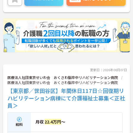
くです◎ご興味のある方には、面接対策ポイントな
ど、さらに詳細をお話しいたしますのでお気軽にご
相談ください！
更新日：2026年08月07日
医療法人社団東京せいわ会 おくさわ脳卒中リハビリテーション病院
医療法人社団東京せいわ会 おくさわ脳卒中リハビリテーション病院
【東京都／世田谷区】年間休日117日☆回復期リ
ハビリテーション病棟にて介護福祉士募集＜正社
員＞
月収
22.4万円
～
給料