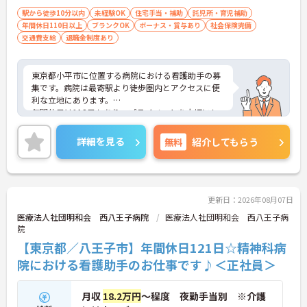
駅から徒歩10分以内
未経験OK
住宅手当・補助
託児所・育児補助
年間休日110日以上
ブランクOK
ボーナス・賞与あり
社会保険完備
交通費支給
退職金制度あり
東京都小平市に位置する病院における看護助手の募
集です。病院は最寄駅より徒歩圏内とアクセスに便
利な立地にあります。
年間休日は113日もあり、プライベートを大切にし
ながらご勤務いただけます。また、研修制度があ
り、業務に不安がある方でも安心してご勤務いただ
詳細を見る
無料
紹介してもらう
けます。
ご興味のある方には、面接対策ポイントなど、さら
に詳細をご案内しますのでお気軽にご相談くださ
い！
更新日：2026年08月07日
医療法人社団明和会 西八王子病院
医療法人社団明和会 西八王子病
院
【東京都／八王子市】年間休日121日☆精神科病
院における看護助手のお仕事です♪＜正社員＞
月収
18.2万円
～程度 夜勤手当別 ※介護