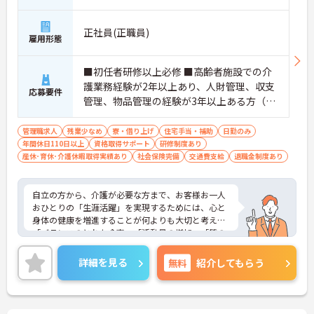
正社員(正職員)
雇用形態
■初任者研修以上必修 ■高齢者施設での介
護業務経験が2年以上あり、人財管理、収支
応募要件
管理、物品管理の経験が3年以上ある方（介
護業界外でも可）
管理職求人
残業少なめ
寮・借り上げ
住宅手当・補助
日勤のみ
年間休日110日以上
資格取得サポート
研修制度あり
産休･育休･介護休暇取得実績あり
社会保険完備
交通費支給
退職金制度あり
自立の方から、介護が必要な方まで、お客様お一人
おひとりの「生涯活躍」を実現するためには、心と
身体の健康を増進することが何よりも大切と考え、
「バランスのとれた食事」「活動量の増加」「質の
よい睡眠」の3つの生活習慣の向上にとりくんでい
ます。
詳細を見る
無料
紹介してもらう
サービス付き高齢者向け住宅のお客様は自らすすん
で行動することが得意なので、施設内サークル活動
がとても盛んです。習字や絵が得意なお客様は自ら
講師になってお仲間に教えている方もいらっしゃい