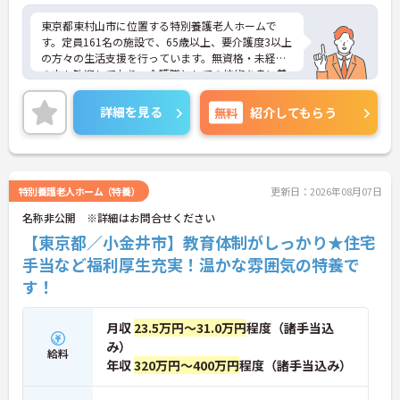
東京都東村山市に位置する特別養護老人ホームで
す。定員161名の施設で、65歳以上、要介護度3以上
の方々の生活支援を行っています。無資格・未経験
の方も歓迎しており、介護職としての技術を身に着
けたい方やスキルアップを目指す方に最適な環境で
す。診療所が併設されており、医師が平日常駐して
詳細を見る
無料
紹介してもらう
いるため、安心して業務に取り組むことができま
す。月9日の休暇に加え、フレッシュアップ休暇もあ
り、ワークライフバランスを重視したい方におすす
めです。住宅手当や資格取得支援制度も充実してお
り、長く安心して働ける職場です。ご興味のある方
特別養護老人ホーム（特養）
更新日：2026年08月07日
はぜひお気軽にお問い合わせください。
名称非公開 ※詳細はお問合せください
【東京都／小金井市】教育体制がしっかり★住宅
手当など福利厚生充実！温かな雰囲気の特養で
す！
月収
23.5万円～31.0万円
程度（諸手当込
み）
給料
年収
320万円～400万円
程度（諸手当込み）