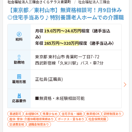
社会福祉法人三篠会さくらテラス青葉町
社会福祉法人三篠会
【東京都／東村山市】無資格相談可！月9日休み
◎住宅手当あり♪特別養護老人ホームでの介護職
月収
19.0万円～24.0万円
程度（諸手当込
み）
給料
年収
265万円～320万円
程度（諸手当込み）
東京都 東村山市 青葉町一丁目7-72
勤務地
西武新宿線「久米川駅」バス・車7分
正社員(正職員)
雇用形態
■無資格・未経験相談可能
応募要件
車通勤可
未経験OK
残業少なめ
住宅手当・補助
無資格OK
研修制度あり
産休･育休･介護休暇取得実績あり
ボーナス・賞与あり
社会保険完備
交通費支給
退職金制度あり