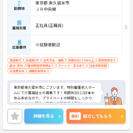
東京都 東久留米市
勤務地
ＪＲ中央線
正社員(正職員)
雇用形態
※経験者歓迎
応募要件
車通勤可
未経験OK
住宅手当・補助
年間休日110日以上
研修制度あり
産休･育休･介護休暇取得実績あり
ボーナス・賞与あり
社会保険完備
交通費支給
退職金制度あり
東京都東久留米市にございます、特別養護老人ホー
ムにて介護福祉士の募集です！年間休日112日★お
休み多めなので、プライベートの時間もしっかり確
保できます！明るく家庭の雰囲気漂う明るいホーム
です。研修制度も整っているのでスキルアップも目
指すことができる環境です。ご興味のある方は是非
詳細を見る
無料
紹介してもらう
お気軽にお問い合わせください。