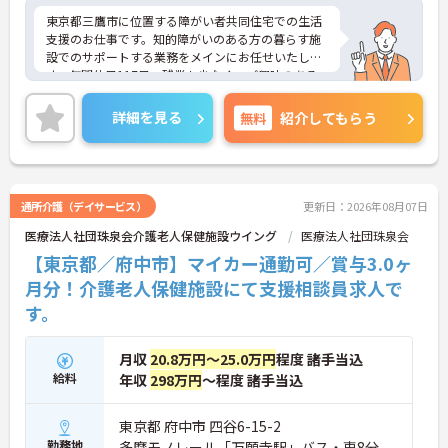
東京都三鷹市に位置する障がい者共同住宅での生活
支援のお仕事です。知的障がいのある方の暮らす施
設でのサポートする業務をメインにお任せいたしま
す。年間休日117日、残業も少なく、ご興味のある
方には、面接対策ポイントなど、さらに詳細をお話
しいたしますのでお気軽にご相談ください！
詳細を見る
無料
紹介してもらう
通所介護（デイサービス）
更新日：2026年08月07日
医療法人社団珠泉会介護老人保健施設ウイング
医療法人社団珠泉会
【東京都／府中市】マイカー通勤可／賞与3.0ヶ
月分！介護老人保健施設にて支援相談員求人で
す。
月収
20.8万円～25.0万円
程度 諸手当込
給料
年収
298万円
～程度 諸手当込
東京都 府中市 四谷6-15-2
勤務地
多摩モノレール「万願寺駅」バス・車8分