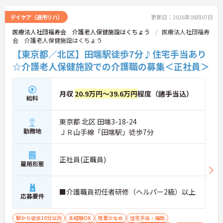
ださい。
デイケア（通所リハ）
更新日：2026年08月07日
医療法人社団福寿会 介護老人保健施設はくちょう
医療法人社団福寿
会 介護老人保健施設はくちょう
【東京都／北区】田端駅徒歩7分♪住宅手当あり
☆介護老人保健施設での介護職の募集＜正社員＞
月収
20.9万円～39.6万円
程度（諸手当込）
給料
東京都 北区 田端3-18-24
勤務地
ＪＲ山手線「田端駅」徒歩7分
正社員(正職員)
雇用形態
■介護職員初任者研修（ヘルパー2級）以上
応募要件
駅から徒歩10分以内
未経験OK
残業少なめ
住宅手当・補助