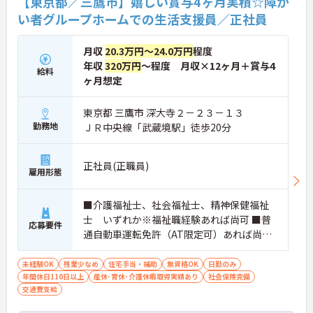
【東京都／三鷹市】嬉しい賞与4ヶ月実積☆障が
い者グループホームでの生活支援員／正社員
月収
20.3万円～24.0万円
程度
年収
320万円
～程度 月収×12ヶ月＋賞与4
給料
ヶ月想定
東京都 三鷹市 深大寺２－２３－１３
勤務地
ＪＲ中央線「武蔵境駅」徒歩20分
正社員(正職員)
雇用形態
■介護福祉士、社会福祉士、精神保健福祉
士 いずれか※福祉職経験あれば尚可 ■普
応募要件
通自動車運転免許（AT限定可）あれば尚可
＜求める人物像＞法人内でキャリアパスを
考えてもらえる方
未経験OK
残業少なめ
住宅手当・補助
無資格OK
日勤のみ
年間休日110日以上
産休･育休･介護休暇取得実績あり
社会保険完備
交通費支給