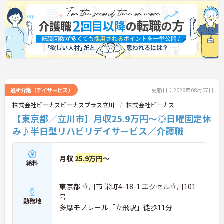
通所介護（デイサービス）
更新日：2026年08月07日
株式会社ビーナスビーナスプラス立川
株式会社ビーナス
【東京都／立川市】月収25.9万円～◎日曜固定休
み♪半日型リハビリデイサービス／介護職
月収
25.9万円
～
給料
東京都 立川市 栄町4-18-1 エクセル立川101
号
勤務地
多摩モノレール「立飛駅」徒歩11分