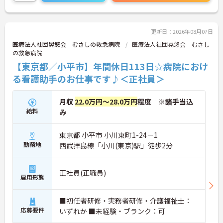
期的な就業をしやすい環境です。ご興味のある方は
お気軽にお問い合わせください。
更新日：2026年08月07日
医療法人社団晃悠会 むさしの救急病院
医療法人社団晃悠会 むさし
の救急病院
【東京都／小平市】年間休日113日☆病院におけ
る看護助手のお仕事です♪＜正社員＞
月収
22.0万円～28.0万円
程度 ※諸手当込
給料
み
東京都 小平市 小川東町1-24－1
勤務地
西武拝島線「小川(東京)駅」徒歩2分
正社員(正職員)
雇用形態
■初任者研修・実務者研修・介護福祉士：
応募要件
いずれか ■未経験・ブランク：可