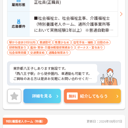
正社員(正職員)
雇用形態
■社会福祉士、社会福祉主事、介護福祉士
（特別養護老人ホーム、通所介護事業所等
応募要件
において実務経験1年以上） ※普通自動車免
許
駅から徒歩10分以内
車通勤可
残業少なめ
住宅手当・補助
日勤のみ
研修制度あり
産休･育休･介護休暇取得実績あり
ボーナス・賞与あり
社会保険完備
交通費支給
退職金制度あり
東京都八王子しあります施設です。
「西八王子駅」から徒歩圏内、車通勤も可能です。
ご興味のある方は是非お気軽にお問い合わせくださ
い。
詳細を見る
無料
紹介してもらう
特別養護老人ホーム（特養）
更新日：2026年08月07日