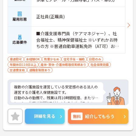
正社員(正職員)
雇用形態
■介護支援専門員（ケアマネジャー）、社
会福祉士、精神保健福祉士 ※いずれかお持
応募要件
ちの方 ※普通自動車運転免許（AT可）お持
ちの方尚可 ※ワード、エクセルの操作（入
力作業）が可能な方。
車通勤可
未経験OK
残業少なめ
住宅手当・補助
日勤のみ
年間休日110日以上
産休･育休･介護休暇取得実績あり
社会保険完備
交通費支給
退職金制度あり
複数の介護施設を運営している安定感のある法人の
運営する介護老人保健施設です。
日勤のみの勤務で、残業は月10時間程度、またリフ
レッシュ休暇が年間6日付与されるためプライベー
トを大切にしながら働いていただく事ができます。
ご興味のある方は面接対策ポイントなどお話致しま
詳細を見る
無料
紹介してもらう
すのでお気軽にお問い合わせください。