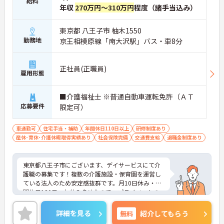
給料
年収
270万円～310万円
程度（諸手当込み）
東京都 八王子市 柚木1550
勤務地
京王相模原線「南大沢駅」バス・車8分
正社員(正職員)
雇用形態
■介護福祉士 ※普通自動車運転免許（ＡＴ
応募要件
限定可）
車通勤可
住宅手当・補助
年間休日110日以上
研修制度あり
産休･育休･介護休暇取得実績あり
社会保険完備
交通費支給
退職金制度あり
東京都八王子市にございます、デイサービスにて介
護職の募集です！複数の介護施設・保育園を運営し
ている法人のため安定感抜群です。月10日休み・年
間休日120日、お休み多めなので、プライベートの
時間もしっかり確保できます！
駐車場もあるのでマイカー通勤可能です。住宅手当
詳細を見る
無料
紹介してもらう
の支給含め、各種手当も充実しておりますので、長