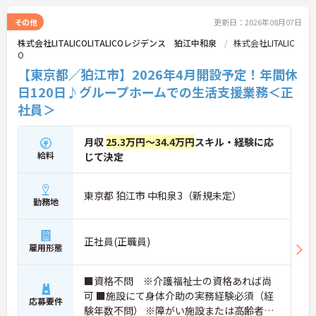
その他
更新日：2026年08月07日
株式会社LITALICOLITALICOレジデンス 狛江中和泉
株式会社LITALIC
O
【東京都／狛江市】2026年4月開設予定！年間休
日120日♪グループホームでの生活支援業務＜正
社員＞
月収
25.3万円～34.4万円
スキル・経験に応
給料
じて決定
東京都 狛江市 中和泉3（新規未定）
勤務地
正社員(正職員)
雇用形態
■資格不問 ※介護福祉士の資格あれば尚
可 ■施設にて身体介助の実務経験必須（経
応募要件
験年数不問） ※障がい施設または高齢者施