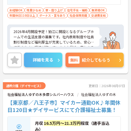
設での勤務経験あれば尚可
未経験OK
残業少なめ
寮・借り上げ
住宅手当・補助
無資格OK
年間休日110日以上
ボーナス・賞与あり
社会保険完備
交通費支給
2026年4月開設予定！狛江に開設となるグループホ
ームでの生活支援の募集です。社内表彰制度や社員
割引制度など福利厚生が充実しているため、安心し
て働きやすい環境が整っています♪昇給・賞与ある
ため頑張りをしっかり評価される職場です☆ご興味
ある方は面接ポイントをお伝えしますので、お気軽
詳細を見る
無料
紹介してもらう
にご連絡ください。
通所介護（デイサービス）
更新日：2026年08月07日
社会福祉法人ゆずの木多摩シルバーハウス
社会福祉法人ゆずの木
【東京都／八王子市】マイカー通勤OK♪年間休
日120日★デイサービスにて介護福祉士募集！
月収
16.5万円～21.3万円
程度（諸手当込
み）