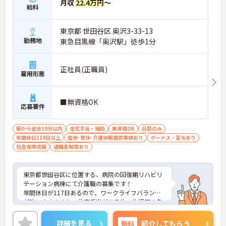
月収
22.4万円
～
給料
東京都 世田谷区 奥沢3-33-13
勤務地
東急目黒線「奥沢駅」徒歩1分
正社員(正職員)
雇用形態
■無資格OK
応募要件
駅から徒歩10分以内
住宅手当・補助
無資格OK
日勤のみ
年間休日110日以上
産休･育休･介護休暇取得実績あり
ボーナス・賞与あり
社会保険完備
退職金制度あり
東京都世田谷区に位置する、病院の回復期リハビリ
テーション病棟にて介護職の募集です！
年間休日が117日あるので、ワークライフバランス
が叶います☆また、住宅手当がある為、生活面の負
担を軽減し、安心して長く勤務していただけます♪
さらに、駅から徒歩1分の好立地なので通勤らくら
詳細を見る
無料
紹介してもらう