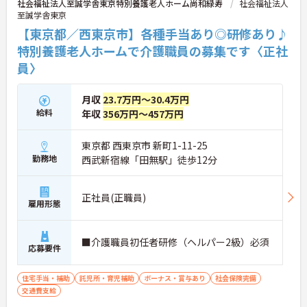
社会福祉法人至誠学舎東京特別養護老人ホーム尚和緑寿
社会福祉法人
至誠学舎東京
【東京都／西東京市】各種手当あり◎研修あり♪
特別養護老人ホームで介護職員の募集です〈正社
員〉
月収
23.7万円～30.4万円
給料
年収
356万円～457万円
東京都 西東京市 新町1-11-25
勤務地
西武新宿線「田無駅」徒歩12分
正社員(正職員)
雇用形態
■介護職員初任者研修（ヘルパー2級）必須
応募要件
住宅手当・補助
託児所・育児補助
ボーナス・賞与あり
社会保険完備
交通費支給