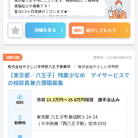
東京都八王子市にございます、精神病院にて精神保
健福祉士の募集です！
賞与5.0ヶ月実績がございます★
マイカー通勤OKで、無料駐車場もございますよ♪
ご興味のある方は、マイナビ介護職までお問い合わ
せください。
詳細を見る
無料
紹介してもらう
訪問介護
更新日：2026年08月07日
株式会社やさしい手甲府八王子事業所
株式会社やさしい手甲府
【東京都／八王子】残業少なめ デイサービスで
の相談員兼介護職募集
月収
23.3万円～25.6万円
程度 諸手当込み
給料
東京都 八王子市 散田町3-14-14
勤務地
ＪＲ中央線「西八王子駅」徒歩10分