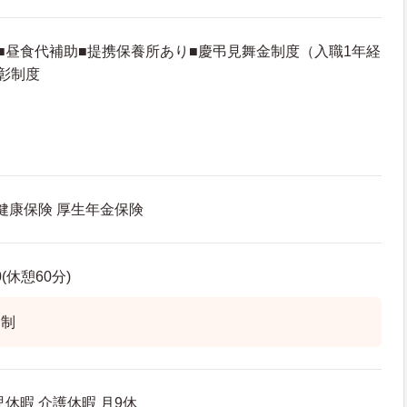
■昼食代補助■提携保養所あり■慶弔見舞金制度（入職1年経
彰制度
 健康保険 厚生年金保険
0(休憩60分)
ト制
休暇 介護休暇 月9休