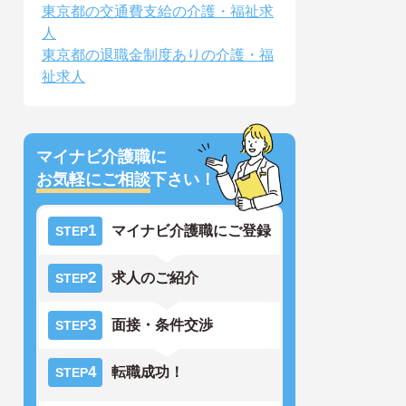
東京都の交通費支給の介護・福祉求
人
東京都の退職金制度ありの介護・福
祉求人
マイナビ介護職に
お気軽にご相談
下さい！
1
マイナビ介護職にご登録
STEP
2
求人のご紹介
STEP
3
面接・条件交渉
STEP
4
転職成功！
STEP