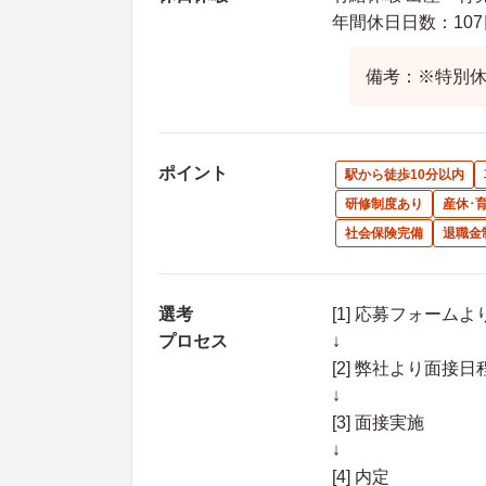
年間休日日数：107
備考：※特別休
ポイント
駅から徒歩10分以内
研修制度あり
産休･
社会保険完備
退職金
選考
[1] 応募フォーム
プロセス
↓
[2] 弊社より面
↓
[3] 面接実施
↓
[4] 内定