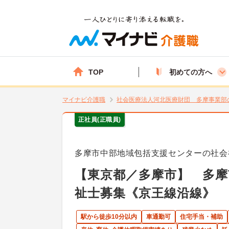
TOP
初めての方へ
マイナビ介護職
社会医療法人河北医療財団 多摩事業部
正社員(正職員)
多摩市中部地域包括支援センターの社会
【東京都／多摩市】 多摩
祉士募集《京王線沿線》
駅から徒歩10分以内
車通勤可
住宅手当・補助