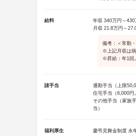
給料
年収 340万円～4
月収 21.8万円～2
備考：＜常勤
※上記月収は病
※昇給：年1回
諸手当
通勤手当（上限50,
住宅手当（6,000
その他手当（家族手
当）
福利厚生
慶弔見舞金制度 永