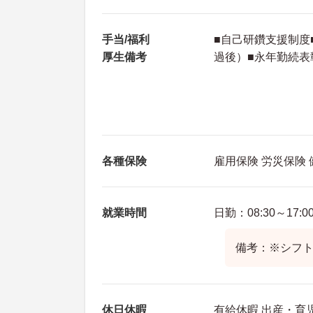
手当/福利
■自己研鑽支援制度
厚生備考
過後）■永年勤続表
各種保険
雇用保険 労災保険
就業時間
日勤：08:30～17:0
備考：※シフ
休日休暇
有給休暇 出産・育児