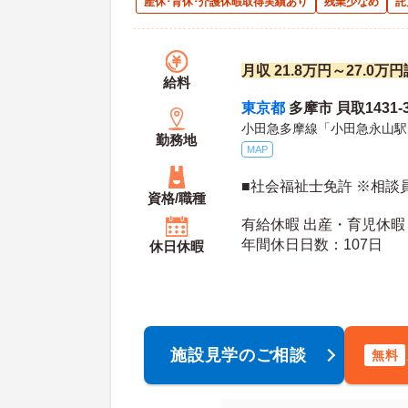
産休･育休･介護休暇取得実績あり
残業少なめ
託
月収 21.8万円～27.0
給料
東京都
多摩市 貝取1431-
小田急多摩線「小田急永山駅
勤務地
MAP
■社会福祉士免許 ※相談
資格/職種
有給休暇 出産・育児休暇 
年間休日日数：107日
休日休暇
施設見学のご相談
無料