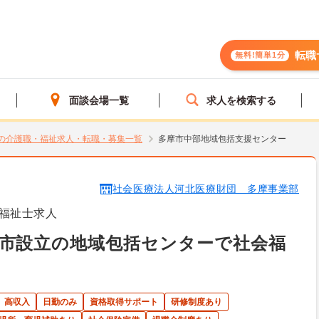
転職
無料!簡単1分
面談会場一覧
求人を検索する
の介護職・福祉求人・転職・募集一覧
多摩市中部地域包括支援センター
社会医療法人河北医療財団 多摩事業部
福祉士求人
市設立の地域包括センターで社会福
高収入
日勤のみ
資格取得サポート
研修制度あり