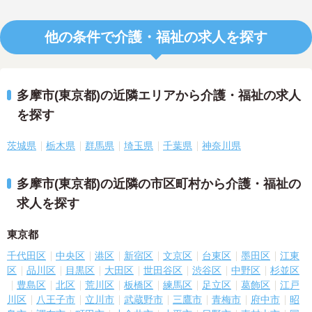
他の条件で介護・福祉の求人を探す
多摩市(東京都)の近隣エリアから介護・福祉の求人
を探す
茨城県
栃木県
群馬県
埼玉県
千葉県
神奈川県
多摩市(東京都)の近隣の市区町村から介護・福祉の
求人を探す
東京都
千代田区
中央区
港区
新宿区
文京区
台東区
墨田区
江東
区
品川区
目黒区
大田区
世田谷区
渋谷区
中野区
杉並区
豊島区
北区
荒川区
板橋区
練馬区
足立区
葛飾区
江戸
川区
八王子市
立川市
武蔵野市
三鷹市
青梅市
府中市
昭