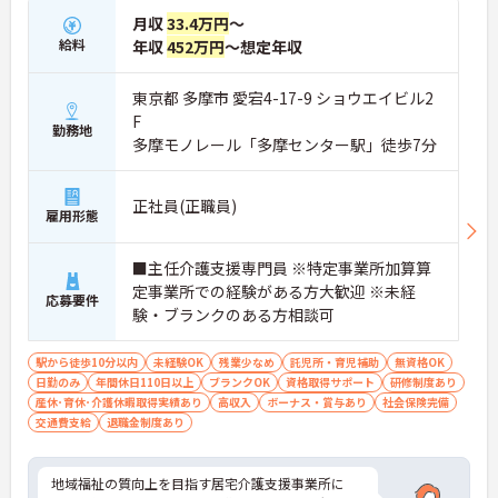
月収
33.4万円
～
給料
年収
452万円
～想定年収
東京都 多摩市 愛宕4-17-9 ショウエイビル2
F
勤務地
多摩モノレール「多摩センター駅」徒歩7分
正社員(正職員)
雇用形態
■主任介護支援専門員 ※特定事業所加算算
定事業所での経験がある方大歓迎 ※未経
応募要件
験・ブランクのある方相談可
駅から徒歩10分以内
未経験OK
残業少なめ
託児所・育児補助
無資格OK
日勤のみ
年間休日110日以上
ブランクOK
資格取得サポート
研修制度あり
産休･育休･介護休暇取得実績あり
高収入
ボーナス・賞与あり
社会保険完備
交通費支給
退職金制度あり
地域福祉の質向上を目指す居宅介護支援事業所に