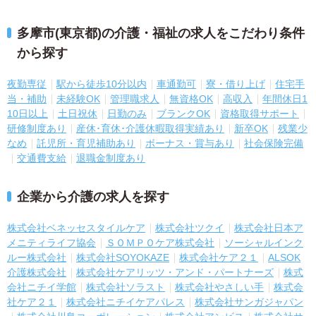
多摩市(東京都)の介護・福祉の求人をこだわり条件
から探す
夜勤専従
駅から徒歩10分以内
車通勤可
寮・借り上げ
住宅手
当・補助
未経験OK
管理職求人
無資格OK
高収入
年間休日1
10日以上
土日祝休
日勤のみ
ブランクOK
資格取得サポート
研修制度あり
産休･育休･介護休暇取得実績あり
新卒OK
残業少
なめ
託児所・育児補助あり
ボーナス・賞与あり
社会保険完備
交通費支給
退職金制度あり
企業から介護の求人を探す
株式会社ベネッセスタイルケア
株式会社ツクイ
株式会社日本ア
メニティライフ協会
ＳＯＭＰＯケア株式会社
ソーシャルインク
ルー株式会社
株式会社SOYOKAZE
株式会社ケア２１
ALSOK
介護株式会社
株式会社ケアリッツ・アンド・パートナーズ
株式
会社ニチイ学館
株式会社ソラスト
株式会社やさしい手
株式会
社ケア２１
株式会社ニチイケアパレス
株式会社サンガジャパン