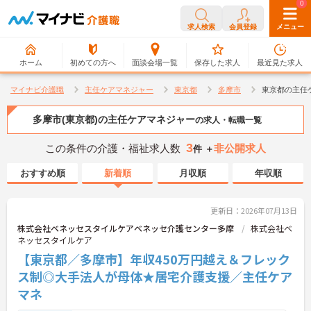
0
0
求人検索
会員登録
メニュー
ホーム
初めての方へ
面談会場一覧
保存した求人
最近見た求人
マイナビ介護職
主任ケアマネジャー
東京都
多摩市
東京都の主任
多摩市(東京都)の主任ケアマネジャー
の求人・転職一覧
3
この条件の介護・福祉求人数
非公開求人
件 ＋
おすすめ順
新着順
月収順
年収順
更新日：2026年07月13日
株式会社ベネッセスタイルケアベネッセ介護センター多摩
株式会社ベ
ネッセスタイルケア
【東京都／多摩市】年収450万円越え＆フレック
ス制◎大手法人が母体★居宅介護支援／主任ケア
マネ