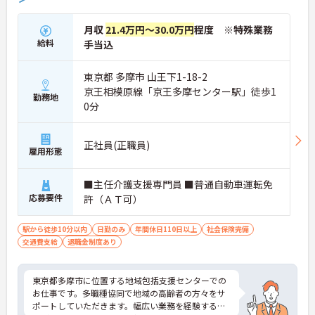
【大手グループならではの手厚い福利厚生が整って
います】
月収
21.4万円～30.0万円
程度 ※特殊業務
・医療費・市販薬の補助や各種お祝い金などを提供
する共済会制度があり、職員の健康と生活を多角的
給料
手当込
にサポートする体制があります
・未就学児お一人につき月額1万円の保育手当や、
東京都 多摩市 山王下1-18-2
育児・介護向けの時短勤務制度も充実しており、ご
京王相模原線「京王多摩センター駅」徒歩1
家庭との両立を支える環境です
勤務地
0分
【専門性を活かして長期的なキャリアを築ける環境
です】
・新人指導や地域包括支援センターとの連携など、
正社員(正職員)
雇用形態
スーパーバイザーとしての役割を通じてケアマネジ
メントの質向上に深く貢献できます
・65歳定年制に加え、75歳までの再雇用制度が設け
■主任介護支援専門員 ■普通自動車運転免
られており、培った経験を活かして将来にわたり長
応募要件
許（ＡＴ可）
く働き続けられます
駅から徒歩10分以内
日勤のみ
年間休日110日以上
社会保険完備
交通費支給
退職金制度あり
東京都多摩市に位置する地域包括支援センターでの
お仕事です。多職種協同で地域の高齢者の方々をサ
ポートしていただきます。幅広い業務を経験するこ