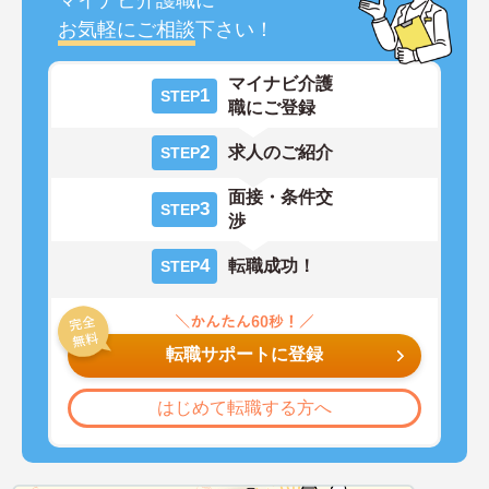
マイナビ介護職に
お気軽にご相談
下さい！
マイナビ介護
1
STEP
職にご登録
2
求人のご紹介
STEP
面接・条件交
3
STEP
渉
4
転職成功！
STEP
転職サポートに登録
はじめて転職する方へ