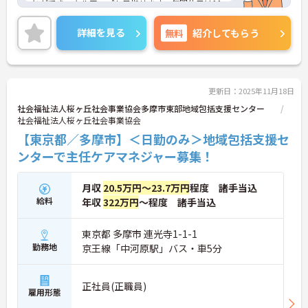
とができスキルアップも目指せます。年間休日は11
8日、日曜日が固定休みですので、メリハリのある
勤務が可能です。ご興味のある方には、面接対策ポ
詳細を見る
無料
紹介してもらう
イントなど、さらに詳細をお話しいたしますのでお
気軽にご相談ください！
更新日：2025年11月18日
社会福祉法人桜ヶ丘社会事業協会多摩市東部地域包括支援センター
社会福祉法人桜ヶ丘社会事業協会
【東京都／多摩市】＜日勤のみ＞地域包括支援セ
ンターで主任ケアマネジャー募集！
月収
20.5万円～23.7万円
程度 諸手当込
給料
年収
322万円
～程度 諸手当込
東京都 多摩市 連光寺1-1-1
勤務地
京王線「中河原駅」バス・車5分
正社員(正職員)
雇用形態