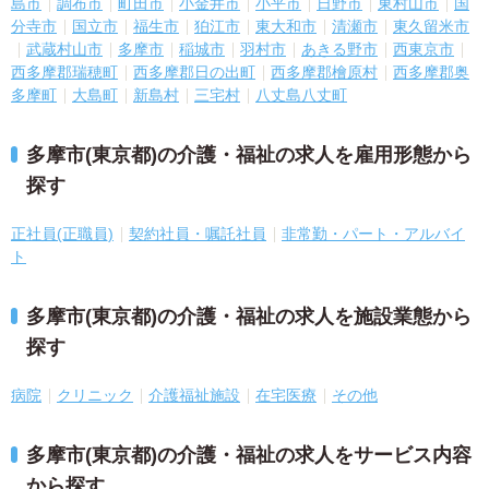
島市
調布市
町田市
小金井市
小平市
日野市
東村山市
国
分寺市
国立市
福生市
狛江市
東大和市
清瀬市
東久留米市
武蔵村山市
多摩市
稲城市
羽村市
あきる野市
西東京市
西多摩郡瑞穂町
西多摩郡日の出町
西多摩郡檜原村
西多摩郡奥
多摩町
大島町
新島村
三宅村
八丈島八丈町
多摩市(東京都)の介護・福祉の求人を雇用形態から
探す
正社員(正職員)
契約社員・嘱託社員
非常勤・パート・アルバイ
ト
多摩市(東京都)の介護・福祉の求人を施設業態から
探す
病院
クリニック
介護福祉施設
在宅医療
その他
多摩市(東京都)の介護・福祉の求人をサービス内容
から探す