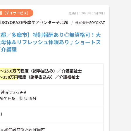
護（デイサービス）
更新日：2026年07月28日
SOYOKAZE多摩ケアセンターそよ風
株式会社SOYOKAZ
京都／多摩市】特別報酬あり◎無資格可！大
業母体＆リフレッシュ休暇あり♪ショートス
／介護職
円～25.0万円
程度（諸手当込み）／介護福祉士
～350万円
程度（諸手当込み）／介護福祉士
連光寺2-29-9
桜ケ丘駅」徒歩19分
)
 ※初任者研修あれば尚可