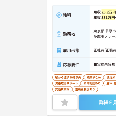
月収
25.2万円
給料
年収
331万円
東京都 多摩市 
勤務地
多摩モノレー
雇用形態
正社員(正職員
応募要件
■実務未経験
駅から徒歩10分以内
残業少なめ
託児所
資格取得サポート
研修制度あり
産休･
交通費支給
退職金制度あり
詳細を