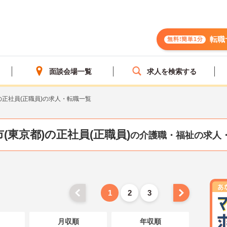
転職
無料!簡単1分
面談会場一覧
求人を検索する
の正社員(正職員)の求人・転職一覧
(東京都)の正社員(正職員)
の介護職・福祉の求人
1
2
3
月収順
年収順