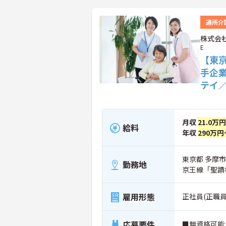
通所介
株式会社
E
【東
手企
テイ
月収
21.0万
給料
年収
290万円
東京都 多摩市 
勤務地
京王線「聖蹟
雇用形態
正社員(正職員
応募要件
■無資格可能