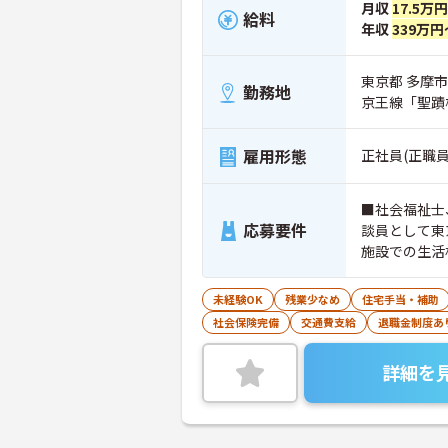
月収
17.5万
給料
年収
339万円
東京都 多摩市 
勤務地
京王線「聖蹟
雇用形態
正社員(正職員
■社会福祉士
応募要件
談員として東
未経験OK
残業少なめ
住宅手当・補助
社会保険完備
交通費支給
退職金制度あ
詳細を