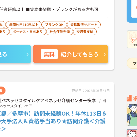
任者研修以上 ■実務未経験・ブランクがある方も可
み
年間休日110日以上
ブランクOK
資格取得サポート
あり
ボーナス・賞与あり
社会保険完備
交通費支給
見る
無料
紹介してもらう
護
更新日：2026年07月31日
社ベネッセスタイルケアベネッセ介護センター多摩
株
ネッセスタイルケア
都／多摩市】訪問未経験OK！年休113日＆
◎大手法人＆資格手当あり★訪問介護＜介護
士＞