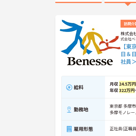
訪問介
株式会
式会社ベ
【東京
日＆
社員
月収
24.5万円
給料
年収
322万円
東京都 多摩市 
勤務地
多摩モノレー
雇用形態
正社員(正職員