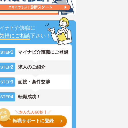
イナビ介護職に
気軽にご相談
下さい！
1
マイナビ介護職にご登録
STEP
2
求人のご紹介
STEP
3
面接・条件交渉
STEP
4
転職成功！
STEP
転職サポートに登録