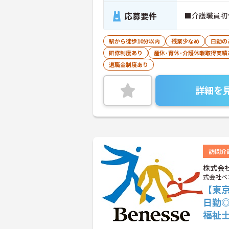
応募要件
■介護職員初
駅から徒歩10分以内
残業少なめ
日勤の
研修制度あり
産休･育休･介護休暇取得実績
退職金制度あり
詳細を
訪問介
株式会
式会社ベ
【東京
日勤
福祉