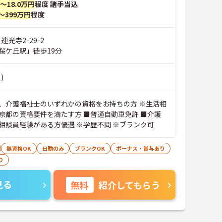
円～18.0万円
程度 諸手当込
～399万円
程度
連光寺2-29-2
桜ケ丘駅」徒歩19分
)
、介護福祉士のいずれかの資格をお持ちの方 ※生活相
京都の資格要件を満たす方 ■普通自動車免許 ■介護
施設での生活相談員経験がある方優遇 ※学歴不問 ※ブランク可
無資格OK
日勤のみ
ブランクOK
ボーナス・賞与あり
り
見る
無料
紹介してもらう