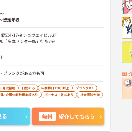
～
～想定年収
愛宕4-17-9 ショウエイビル2F
ル「多摩センター駅」徒歩7分
)
・ブランクがある方も可
・育児補助
日勤のみ
年間休日110日以上
ブランクOK
育休･介護休暇取得実績あり
ボーナス・賞与あり
社会保険完備
見る
無料
紹介してもらう