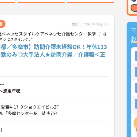
護
更新日：2026年07月31日
マ
社ベネッセスタイルケアベネッセ介護センター多摩
株
お
ネッセスタイルケア
都／多摩市】訪問介護未経験OK！年休113
日勤のみ◎大手法人★訪問介護／介護職＜正
＞
～
～想定年収
愛宕4-17-9 ショウエイビル2F
ル「多摩センター駅」徒歩7分
)