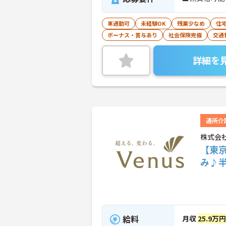
車通勤可
未経験OK
残業少なめ
住
ボーナス・賞与あり
社会保険完備
交通
詳細を
通所介
株式会
【東京
み♪
給料
月収
25.9万円