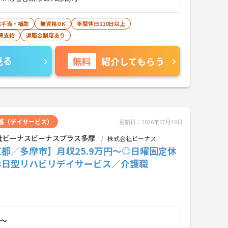
宅手当・補助
無資格OK
年間休日110日以上
費支給
退職金制度あり
見る
無料
紹介してもらう
護（デイサービス）
更新日：2026年07月16日
社ビーナスビーナスプラス多摩
株式会社ビーナス
都／多摩市】月収25.9万円～◎日曜固定休
半日型リハビリデイサービス／介護職
～