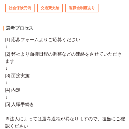
社会保険完備
交通費支給
退職金制度あり
選考プロセス
[1] 応募フォームよりご応募ください
↓
[2] 弊社より面接日程の調整などの連絡をさせていただき
ます
↓
[3] 面接実施
↓
[4] 内定
↓
[5] 入職手続き
※法人によっては選考過程が異なりますので、担当にご確
認ください