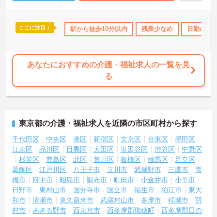
護が初めての方も安心です。ご利用者様のご自宅で1対1のケアにじ
っくり専念でき、介護保険制度などの専門知識も身につきます。年
間休日113日（前期・後期特別休暇含む）に加え、未就学児1人につ
ここに注目！
間休日110日以上
ブランクOK
駅から徒歩10分以内
資格取得サポート
残業少なめ
研修制度あり
日勤のみ
き月1万円の保育手当や医療費補助など大手ならではの福利厚生が完
備されており、安心して長く働き続けられる魅力的な職場です。
★おすすめPOINT★
あなたにおすすめの介護・福祉求人の一覧を見
＜未経験でも安心！「必ず同行」の丁寧なフォロー体制＞訪問介護
る
が初めての方やブランクがある方でも安心してスタートできるよ
う、手厚いサポート体制が整っています。引き継ぎの際は、書面だ
けで済ませることはなく、必ず先輩スタッフが同行して丁寧に指導
を行います。 ご利用者様の住み慣れたご自宅で、1対1でじっくりと
向き合うケアができるため、「もっと丁寧に、親切に介護をした
東京都の介護・福祉求人を近隣の市区町村から探す
い」という想いをお持ちの方にぴったりの環境です。
＜子育て・家族を大切にする制度が豊富＞「進研ゼミ」の割引や保
千代田区
中央区
港区
新宿区
文京区
台東区
墨田区
育手当など、ベネッセグループならではの家族向け福利厚生が非常
江東区
品川区
目黒区
大田区
世田谷区
渋谷区
中野区
に充実しています。 産前産後・育児休暇の取得実績や復帰支援はも
杉並区
豊島区
北区
荒川区
板橋区
練馬区
足立区
ちろん、お子様の看護休暇や、ご家族の介護休暇・短縮勤務制度な
葛飾区
江戸川区
八王子市
立川市
武蔵野市
三鷹市
青
ども整備されています。ライフステージが変わっても、制度を活用
梅市
府中市
昭島市
調布市
町田市
小金井市
小平市
しながら長く働き続けられる、スタッフに優しい職場です。
日野市
東村山市
国分寺市
国立市
福生市
狛江市
東大
和市
清瀬市
東久留米市
武蔵村山市
多摩市
稲城市
羽
村市
あきる野市
西東京市
西多摩郡瑞穂町
西多摩郡日の