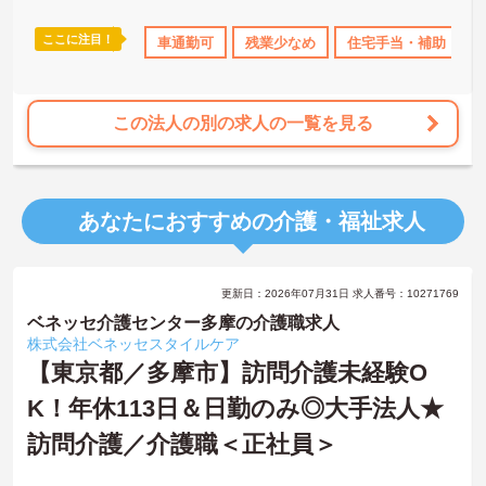
す。認知症ケアの専門性を高めたい方にも最適な環境であり、手厚
い研修体制を通じて働きながらスキルアップを目指すことも可能で
ここに注目！
資格OK
社会保険完備
車通勤可
交通費支給
残業少なめ
住宅手当・補助
す。年間17日のリフレッシュ休暇や定年後の再雇用制度など、長期
的にキャリアを描ける福利厚生も大きな魅力です。
★おすすめPOINT★
この法人の別の求人の一覧を見る
【チーム全体で情報を共有し、一人で抱え込まずに働ける環境で
す】
・毎朝スタッフ全員で情報共有のミーティングを実施しているた
め、お客様の変化や業務連絡を細やかに把握できます。
あなたにおすすめの介護・福祉求人
・困った時もすぐに相談してフォローし合える体制が整っているの
で、安心して業務に取り組むことが期待できます。
【独自の特別報酬制度により、確かな収入アップが見込めます】
更新日：2026年07月31日 求人番号：10271769
・賞与年2回に加え、施設運営への貢献やチームワークを評価する特
別報酬が支給される仕組みがあります。
ベネッセ介護センター多摩の介護職求人
・目に見える形で日々の努力がしっかりと還元されることで、高い
株式会社ベネッセスタイルケア
モチベーションを保ちながら将来的な昇給を目指せます。
【東京都／多摩市】訪問介護未経験O
K！年休113日＆日勤のみ◎大手法人★
【自分らしいスタイルを大切にしながら、無理のないペースで働け
ます】
訪問介護／介護職＜正社員＞
・清潔感と節度があれば髪色やネイルなどの制限がないため、ご自
身の個性を尊重した働き方を叶えられます。