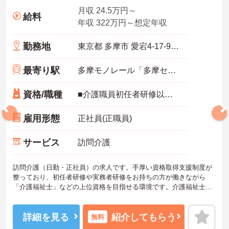
・月平均残業時間が少なく、年間17日のリフレッシュ休暇も取得で
きる環境で、心身のゆとりを維持できます。
月収 24.5万円～
給料
年収 322万円～想定年収
【手厚い資格取得支援や継続雇用制度で、将来の安心感が得られま
す】
勤務地
東京都 多摩市 愛宕4-17-9 ショウエイビル2F
・勤務時間内で受講可能な資格取得サポートが整備されているた
め、働きながら着実に認知症ケアの専門性を磨けます。
・65歳の定年後も70歳まで勤務可能な再雇用制度が設けられてお
最寄り駅
多摩モノレール「多摩センター駅」徒歩7分
り、一つの職場で安定して長く活躍し続けることが可能です。
資格/職種
■介護職員初任者研修以上 ■実務未経験・ブランクがある方も可
雇用形態
正社員(正職員)
サービス
訪問介護
訪問介護（日勤・正社員）の求人です。手厚い資格取得支援制度が
整っており、初任者研修や実務者研修をお持ちの方が働きながら
「介護福祉士」などの上位資格を目指せる環境です。介護福祉士以
外の有資格者には毎月「介福資格取得支援手当」が支給されるた
め、モチベーション高くステップアップに挑戦できます。業務は日
勤帯のみで、日々のスケジュールに合わせて直行直帰も可能。必ず
詳細を見る
紹介してもらう
無料
サービス提供責任者が同行して丁寧な引き継ぎを行うため、訪問介