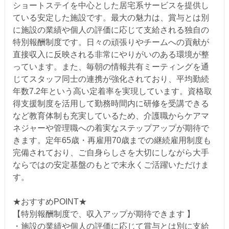
ショートステイを中心とした居宅系サービスを提供し
ている安定した施設です。最大の魅力は、賞与とは別
に施設の業績や個人の評価に応じて支給される独自の
特別報酬制度です。日々の頑張りやチームへの貢献が
直接収入に反映される非常にやりがいのある環境が整
っています。また、毎朝の情報共有ミーティングを通
じてスタッフ同士の連携が強化されており、平均勤続
年数7.2年という高い定着率を実現しています。資格取
得支援制度を活用して勤務時間内に研修を受講できる
など教育体制も充実しているため、介護職からケアマ
ネジャーや管理職への着実なステップアップが期待で
きます。定年65歳・再雇用70歳までの継続雇用制度も
完備されており、ご自身らしさを大切にしながら大手
ならではの安定基盤のもとで末永くご活躍いただけま
す。
★おすすめPOINT★
【特別報酬制度で、収入アップが期待できます 】
・施設の業績や個人の評価に応じて賞与とは別に支給