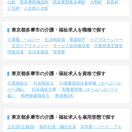
出町
西多摩郡檜原村
西多摩郡奥多摩町
大島町
新島村
三宅村
八丈島八丈町
東京都多摩市の介護・福祉求人を職種で探す
介護職・ヘルパー
生活相談員
看護助手
ケアマネージャー
主任ケアマネジャー
サービス提供責任者
児童発達支援管
理責任者
生活支援員
管理者
東京都多摩市の介護・福祉求人を資格で探す
介護福祉士
社会福祉士
介護職員初任者研修（ホームヘル
パー2級）
社会福祉主事
実務者研修（ホームヘルパー1
級）
精神保健福祉士
無資格OK
東京都多摩市の介護・福祉求人を雇用形態で探す
正社員(正職員)
契約社員・嘱託社員
非常勤・パート・アル