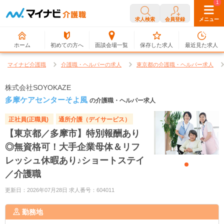
0
1
求人検索
会員登録
メニュー
ホーム
初めての方へ
面談会場一覧
保存した求人
最近見た求人
マイナビ介護職
介護職・ヘルパーの求人
東京都の介護職・ヘルパー求人
株式会社SOYOKAZE
多摩ケアセンターそよ風
の介護職・ヘルパー求人
正社員(正職員)
通所介護（デイサービス）
【東京都／多摩市】特別報酬あり
◎無資格可！大手企業母体＆リフ
レッシュ休暇あり♪ショートステイ
／介護職
更新日：2026年07月28日 求人番号：604011
勤務地