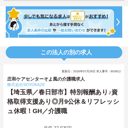
この法人の別の求人
更新日：2026年07月28日 求人番号：603912
庄和ケアセンターそよ風の介護職求人
株式会社SOYOKAZE
【埼玉県／春日部市】特別報酬あり♪資
格取得支援あり◎月9公休＆リフレッシ
ュ休暇！GH／介護職