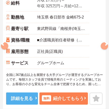
月収 27.0万円～
給料
年収 325万円～月給×12ヶ月
勤務地
埼玉県 春日部市 金崎675-2
最寄り駅
東武野田線「南桜井(埼玉)駅」徒歩15分
資格/職種
■介護職員初任者研修（ヘルパー2級）以上 いずれか必須
雇用形態
正社員(正職員)
サービス
グループホーム
全国に367拠点以上を展開する大手グループが運営するグループホー
ムです。毎朝スタッフ全員で情報共有のミーティングを実施してお
り、お客様の小さな変化をチーム全体で把握できるため、困った時
もすぐに相談できる安心の体制が整っています。待遇面では、賞与
年2回に加え、日々の努力や売上への寄与を評価する特別報酬が支給
されるため、高いモチベーションを保ちながら勤務できる環境で
詳細を見る
紹介してもらう
無料
す。さらに、清潔感があれば髪色やネイルなどの規定がなく、ご自
身の個性を大切にしながら自分らしいスタイルで働くことができま