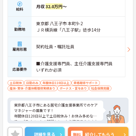
月収
32.0万円
～
給料
東京都 八王子市 本町9-2
勤務地
ＪＲ横浜線「八王子駅」徒歩14分
契約社員・嘱託社員
雇用形態
■介護支援専門員、主任介護支援専門員
応募要件
いずれか必須
土日祝休
日勤のみ
年間休日110日以上
資格取得サポート
産休･育休･介護休暇取得実績あり
ボーナス・賞与あり
社会保険完備
東京都八王子市にある居宅介護支援事業所でのケア
マネジャーの募集です！
年間休日120日以上で土日祝休み！お休み多めなの
で、プライベートの時間もしっかり確保できます♪
託児所が完備されておりますので、子育て中の方も
安心してご就業頂けます。
詳細を見る
無料
紹介してもらう