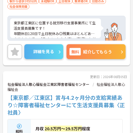
ソコン基本操作（ワード、エクセル必須）
駅から徒歩10分以内
未経験OK
土日祝休
無資格OK
日勤のみ
社会保険完備
東京都江東区に位置する就労移行支援事業所にて生
活支援員募集です！
年間休日120日で土日祝休み◎残業はほとんどあり
ませんんので、プライベートを大切にご勤務いただ
けます。
ご興味ある方には、面接対策ポイントなど、さらに
詳細を見る
無料
紹介してもらう
詳細をお話しいたしますのでお気軽にご相談くださ
い！
更新日：2026年08月05日
社会福祉法人敬心福祉会江東区障害者福祉センター
社会福祉法人敬心
福祉会
【東京都／江東区】賞与4.2ヶ月分の支給実績あ
り☆障害者福祉センターにて生活支援員募集〈正
社員〉
月収
20.5万円～29.5万円
程度
給料