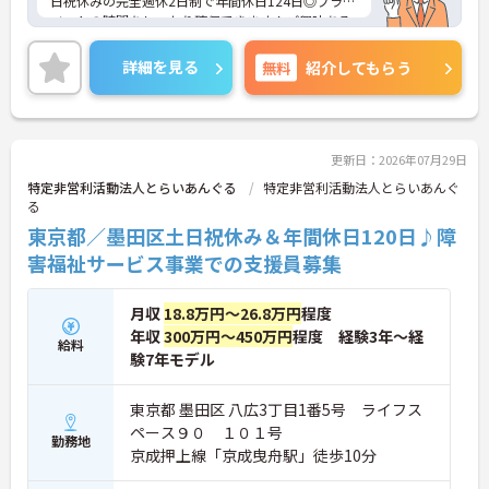
日祝休みの完全週休2日制で年間休日124日◎プライ
ベートの時間をしっかり確保できます！ご興味ある
方は面接ポイントをお伝えしますので、お気軽にご
連絡ください。
詳細を見る
無料
紹介してもらう
更新日：2026年07月29日
特定非営利活動法人とらいあんぐる
特定非営利活動法人とらいあんぐ
る
東京都／墨田区土日祝休み＆年間休日120日♪障
害福祉サービス事業での支援員募集
月収
18.8万円～26.8万円
程度
年収
300万円～450万円
程度 経験3年～経
給料
験7年モデル
東京都 墨田区 八広3丁目1番5号 ライフス
ペース９０ １０１号
勤務地
京成押上線「京成曳舟駅」徒歩10分