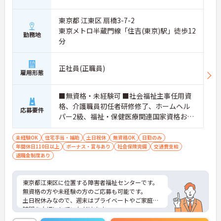
東京都 江東区 扇橋3-7-2
東京メトロ半蔵門線「住吉(東京)駅」徒歩12
勤務地
分
正社員(正職員)
雇用形態
■無資格・未経験可 ■社会福祉主事任用資
格、介護職員初任者研修修了、ホームヘル
応募要件
パー2級、福祉・保健医療関連国家資格お持
ちの方歓迎 ■福祉施設での就業経験ある方
歓迎
未経験OK
住宅手当・補助
土日祝休
無資格OK
日勤のみ
年間休日110日以上
ボーナス・賞与あり
社会保険完備
交通費支給
退職金制度あり
東京都江東区に位置する障害者福祉センターです。
無資格の方や未経験の方のご応募も可能です。
土日祝休みなので、週末はプライベートやご家庭の
時間を大切にしていただけます。
賞与は4.2ヶ月分の支給実績と嬉しい高待遇です。