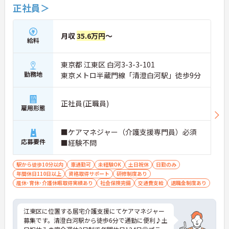
正社員＞
月収
35.6万円
～
給料
東京都 江東区 白河3-3-3-101
勤務地
東京メトロ半蔵門線「清澄白河駅」徒歩9分
正社員(正職員)
雇用形態
■ケアマネジャー（介護支援専門員）必須
応募要件
■経験不問
駅から徒歩10分以内
車通勤可
未経験OK
土日祝休
日勤のみ
年間休日110日以上
資格取得サポート
研修制度あり
産休･育休･介護休暇取得実績あり
社会保険完備
交通費支給
退職金制度あり
江東区に位置する居宅介護支援にてケアマネジャー
募集です。清澄白河駅から徒歩6分で通勤に便利♪土