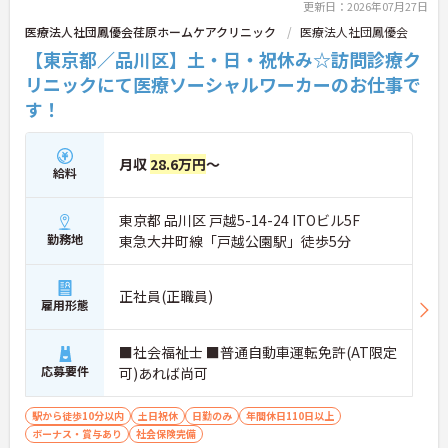
更新日：2026年07月27日
医療法人社団鳳優会荏原ホームケアクリニック
医療法人社団鳳優会
【東京都／品川区】土・日・祝休み☆訪問診療ク
リニックにて医療ソーシャルワーカーのお仕事で
す！
月収
28.6万円
～
給料
東京都 品川区 戸越5-14-24 ITOビル5F
勤務地
東急大井町線「戸越公園駅」徒歩5分
正社員(正職員)
雇用形態
■社会福祉士 ■普通自動車運転免許(AT限定
応募要件
可)あれば尚可
駅から徒歩10分以内
土日祝休
日勤のみ
年間休日110日以上
ボーナス・賞与あり
社会保険完備