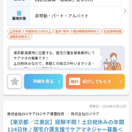
非常勤・パート・アルバイト
雇用形態
土日祝休
年間休日110日以上
産休･育休･介護休暇取得実績あり
社会保険完備
退職金制度あり
東京都清瀬市に位置する、居宅介護支援事業所にて
ケアマネの募集です！
土日祝休みなので、家庭との両立が叶います☆ま
た、在宅ワークも可能です♪
ご興味のある方には、面接対策ポイントなど、さら
に詳細をお話しいたしますのでお気軽にご相談くだ
詳細を見る
無料
紹介してもらう
さい！
更新日：2026年07月31日
株式会社ロジケアロジケア清澄白河
株式会社ロジケア
【東京都／江東区】経験不問！土日祝休みの年間
124日休♪居宅介護支援でケアマネジャー募集＜