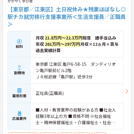
かがやく学び舎
コーチの経験がある方は、そのスキルを活かしてご
【東京都／江東区】土日祝休み★残業ほぼなし◎
活躍いただけます。障がいのある方の「働きたい」
という想いをサポートし、社会貢献を実感できるや
駅チカ就労移行支援事業所＜生活支援員／正職員
りがいのあるお仕事です。成長意欲があり、誰かの
＞
役に立ちたいという温かい気持ちをお持ちの方にぴ
ったりの職場です。ご興味のある方は詳細等をお伝
えしますので、お気軽にお問い合わせください。
月収
21.8万円～22.3万円
程度 諸手当込み
年収
261万円～297万円
月収×12ヵ月＋賞与
給料
過去実績計算
東京都 江東区 亀戸6-58-15 ダンディリオ
ン亀戸駅前ビル2階
勤務地
ＪＲ総武線「亀戸駅」徒歩3分
正社員(正職員)
雇用形態
■人材・教育業界の経験がある方 ■社会人
経験3年以上の方 ■資格不問 ※社会福祉
応募要件
士・精神保健福祉士・介護福祉士・社会福
祉主事があれば尚可 ＜必要なPCスキル＞パ