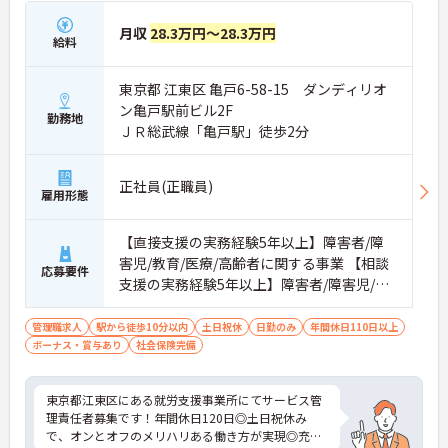
月収
28.3万円～28.3万円
給料
東京都 江東区 亀戸6-58-15 ダンディリオ
ン亀戸駅前ビル2F
勤務地
ＪＲ総武線「亀戸駅」徒歩2分
正社員(正職員)
雇用形態
【直接支援の実務経験5年以上】障害者/障
害児/教育/医療/高齢者に関する事業 【相談
応募要件
支援の実務経験5年以上】障害者/障害児/教
育/医療/高齢者に関する事業
管理職求人
駅から徒歩10分以内
土日祝休
日勤のみ
年間休日110日以上
ボーナス・賞与あり
社会保険完備
東京都江東区にある就労支援事業所にてサービス管
理責任者募集です！年間休日120日◎土日祝休み
で、オンとオフのメリハリある働き方が実現◎充実