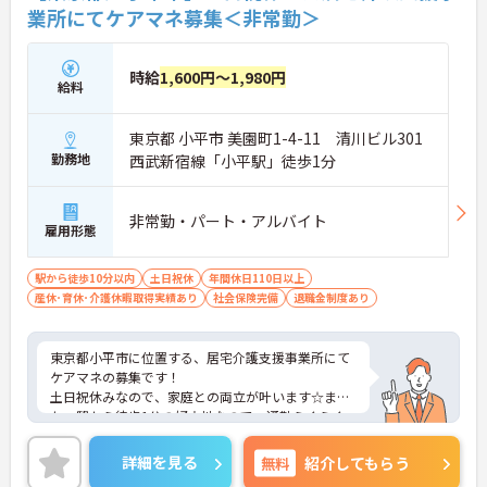
業所にてケアマネ募集＜非常勤＞
時給
1,600円～1,980円
給料
東京都 小平市 美園町1-4-11 清川ビル301
勤務地
西武新宿線「小平駅」徒歩1分
非常勤・パート・アルバイト
雇用形態
駅から徒歩10分以内
土日祝休
年間休日110日以上
産休･育休･介護休暇取得実績あり
社会保険完備
退職金制度あり
東京都小平市に位置する、居宅介護支援事業所にて
ケアマネの募集です！
土日祝休みなので、家庭との両立が叶います☆ま
た、駅から徒歩1分の好立地なので、通勤らくらく
です♪
ご興味のある方には、面接対策ポイントなど、さら
詳細を見る
無料
紹介してもらう
に詳細をお話しいたしますのでお気軽にご相談くだ