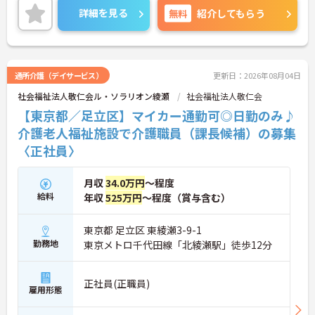
ご興味のある方には、面接対策ポイントなど、さら
詳細を見る
無料
紹介してもらう
に詳細をお話しいたしますのでお気軽にご相談くだ
さい！
通所介護（デイサービス）
更新日：2026年08月04日
社会福祉法人敬仁会ル・ソラリオン綾瀬
社会福祉法人敬仁会
【東京都／足立区】マイカー通勤可◎日勤のみ♪
介護老人福祉施設で介護職員（課長候補）の募集
〈正社員〉
月収
34.0万円
～程度
給料
年収
525万円
～程度（賞与含む）
東京都 足立区 東綾瀬3-9-1
勤務地
東京メトロ千代田線「北綾瀬駅」徒歩12分
正社員(正職員)
雇用形態