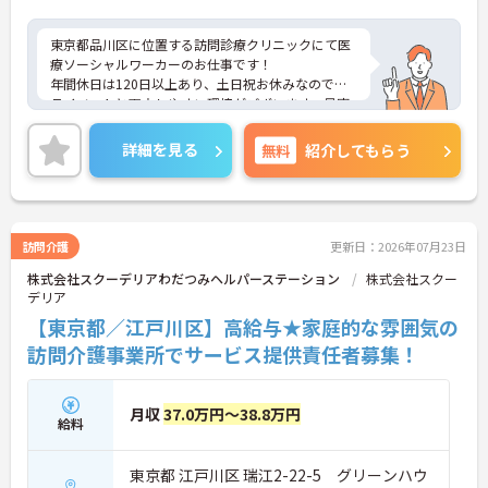
東京都品川区に位置する訪問診療クリニックにて医
療ソーシャルワーカーのお仕事です！
年間休日は120日以上あり、土日祝お休みなのでプ
ライベートと両立しやすい環境がございます。最寄
駅からも徒歩5分とアクセス抜群です。
ご興味のある方には、面接対策ポイントなど、さら
詳細を見る
無料
紹介してもらう
に詳細をご案内しますのでお気軽にご相談くださ
い！
訪問介護
更新日：2026年07月23日
株式会社スクーデリアわだつみヘルパーステーション
株式会社スクー
デリア
【東京都／江戸川区】高給与★家庭的な雰囲気の
訪問介護事業所でサービス提供責任者募集！
月収
37.0万円～38.8万円
給料
東京都 江戸川区 瑞江2-22-5 グリーンハウ