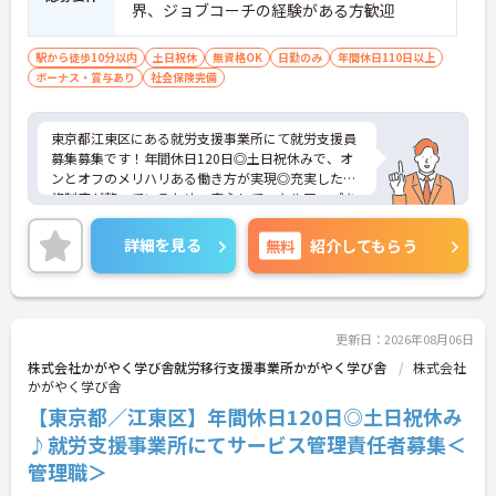
界、ジョブコーチの経験がある方歓迎
駅から徒歩10分以内
土日祝休
無資格OK
日勤のみ
年間休日110日以上
ボーナス・賞与あり
社会保険完備
東京都江東区にある就労支援事業所にて就労支援員
募集募集です！年間休日120日◎土日祝休みで、オ
ンとオフのメリハリある働き方が実現◎充実した研
修制度が整っているため、安心してスキルアップを
目指せる環境です♪ご興味のある方には、面接対策
ポイントなど、さらに詳細をご案内しますのでお気
詳細を見る
無料
紹介してもらう
軽にご相談ください！
更新日：2026年08月06日
株式会社かがやく学び舎就労移行支援事業所かがやく学び舎
株式会社
かがやく学び舎
【東京都／江東区】年間休日120日◎土日祝休み
♪就労支援事業所にてサービス管理責任者募集＜
管理職＞