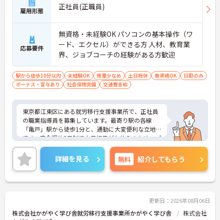
正社員(正職員)
雇用形態
無資格・未経験OK パソコンの基本操作（ワ
ード、エクセル）ができる方 人材、教育業
応募要件
界、ジョブコーチの経験がある方歓迎
駅から徒歩10分以内
未経験OK
残業少なめ
土日祝休
無資格OK
日勤のみ
ボーナス・賞与あり
社会保険完備
交通費支給
東京都江東区にある就労移行支援事業所で、正社員
の職業指導員を募集しています。最寄り駅の各線
「亀戸」駅から徒歩1分と、通勤に大変便利な立地
です。完全週休2日制で土日祝日がお休みのため、プ
ライベートの時間もしっかり確保できます。社会保
険完備はもちろん、通勤手当（上限月5万円）、地
詳細を見る
無料
紹介してもらう
域手当、資格手当、処遇改善還元手当など、各種手
当が充実している点も魅力です。教育体制も整って
おり、2ヶ月に1度の社内研修や、社外研修費用の支
給制度（任意）を通じて、着実にスキルアップを目
指せます。応募にあたって特別な資格や経験は問い
更新日：2026年08月06日
ません。パソコンの基本操作ができれば未経験の方
株式会社かがやく学び舎就労移行支援事業所かがやく学び舎
株式会社
も歓迎します。もちろん、人材・教育業界やジョブ