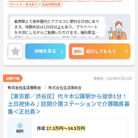
ボーナス・賞与あり
戻・査定などの月遅れ請求対応の流れを理
社会保険完備
解し、単独で実務対応ができること ・IT
ツール（Slack、Google Work Space、ORC
最寄駅より徒歩圏内とアクセスに便利な立地にあり
A、電子カルテなど）複数活用できること
ます。年間休日は120日以上もあり、プライベート
を大切にしながらご勤務いただけます。福利厚生が
充実しています。働きやすい環境が整っており、安
心して長くご勤務いただけます。
ご興味のある方には、面接対策ポイントなど、さら
詳細を見る
無料
紹介してもらう
に詳細をご案内しますのでお気軽にご相談くださ
い！
訪問介護
更新日：2026年07月10日
株式会社生活援助会
株式会社生活援助会
【東京都／渋谷区】代々木公園駅から徒歩1分！
土日祝休み♪訪問介護ステーションで介護職員募
集＜正社員＞
月収
27.3万円～34.5万円
給料