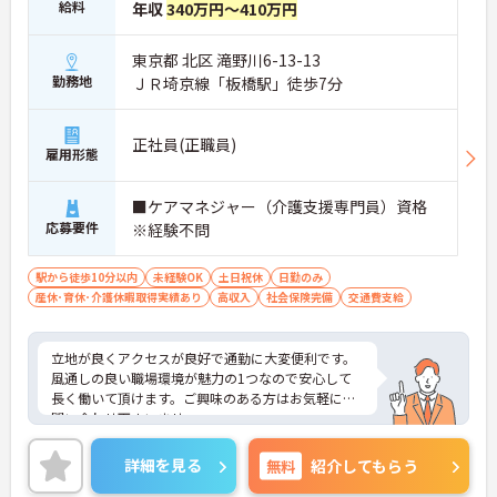
給料
年収
340万円～410万円
東京都 北区 滝野川6-13-13
勤務地
ＪＲ埼京線「板橋駅」徒歩7分
正社員(正職員)
雇用形態
■ケアマネジャー（介護支援専門員）資格
応募要件
※経験不問
駅から徒歩10分以内
未経験OK
土日祝休
日勤のみ
産休･育休･介護休暇取得実績あり
高収入
社会保険完備
交通費支給
立地が良くアクセスが良好で通勤に大変便利です。
風通しの良い職場環境が魅力の1つなので安心して
長く働いて頂けます。ご興味のある方はお気軽にお
問い合わせ下さいませ。
詳細を見る
無料
紹介してもらう