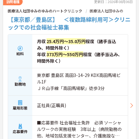
訪問看護
更新日：2026年08月06日
医療法人社団ゆみのゆみのハートクリニック
医療法人社団ゆみの
【東京都／豊島区】 ＜複数路線利用可＞クリニ
ックでの社会福祉士募集
月収
25.4万円～35.0万円
程度（諸手当込
み、時間外除く）
給料
年収
373万円～550万円
程度（諸手当込み、
時間外除く）
東京都 豊島区 高田3-14-29 KDX高田馬場ビ
ル1F
勤務地
ＪＲ山手線「高田馬場駅」徒歩3分
正社員(正職員)
雇用形態
■応募要件 社会福祉士免許 必須 ソーシャ
ルワークの実務経験 3年以上（病院勤務の
応募要件
他、地域包括支援センター、介護施設な