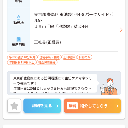
給料
東京都 豊島区 東池袋1-44-8 パークサイドビ
ル5E
勤務地
ＪＲ山手線「池袋駅」徒歩4分
正社員(正職員)
雇用形態
駅から徒歩10分以内
住宅手当・補助
土日祝休
日勤のみ
年間休日110日以上
社会保険完備
東京都豊島区にある訪問看護にて主任ケアマネジャ
ーの募集です！
年間休日120日としっかりお休みも取得できるの
で、ワークライフバランスを大切にしたい方にオス
スメです◎最寄り駅より徒歩圏内と好立地にあるの
で、通勤のストレスが少ないのも嬉しいポイントで
詳細を見る
無料
紹介してもらう
す。
ご興味のある方には、面接対策ポイントなど、さら
に詳細をお話しいたしますのでお気軽にご相談くだ
さい！