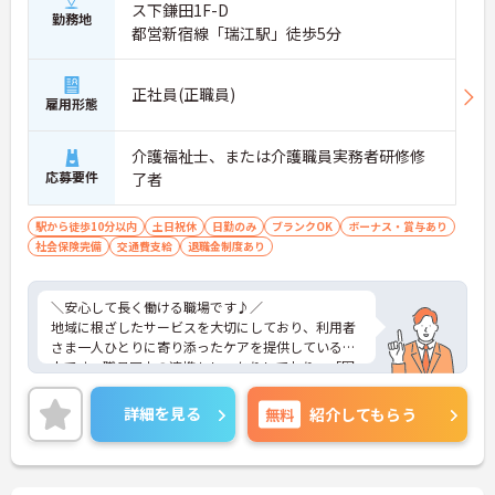
ス下鎌田1F-D
勤務地
都営新宿線「瑞江駅」徒歩5分
正社員(正職員)
雇用形態
介護福祉士、または介護職員実務者研修修
応募要件
了者
駅から徒歩10分以内
土日祝休
日勤のみ
ブランクOK
ボーナス・賞与あり
社会保険完備
交通費支給
退職金制度あり
＼安心して長く働ける職場です♪／
地域に根ざしたサービスを大切にしており、利用者
さま一人ひとりに寄り添ったケアを提供している法
人です。職員同士の連携もしっかりしており、「困
ったときはすぐ相談できる」環境が整っています。
未経験やブランクのある方でも安心してスタートで
詳細を見る
無料
紹介してもらう
きるよう、丁寧なフォロー体制を大切にしているの
も魅力のひとつ。日々の業務の中で自然とスキルア
ップできる環境になっており、無理なく成長してい
けます。働きやすさとやりがい、どちらも大切にし