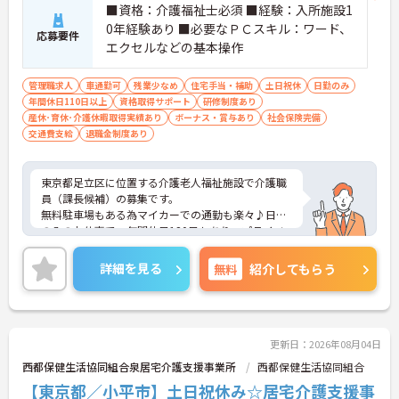
■資格：介護福祉士必須 ■経験：入所施設1
0年経験あり ■必要なＰＣスキル：ワード、
応募要件
エクセルなどの基本操作
管理職求人
車通勤可
残業少なめ
住宅手当・補助
土日祝休
日勤のみ
年間休日110日以上
資格取得サポート
研修制度あり
産休･育休･介護休暇取得実績あり
ボーナス・賞与あり
社会保険完備
交通費支給
退職金制度あり
東京都足立区に位置する介護老人福祉施設で介護職
員（課長候補）の募集です。
無料駐車場もある為マイカーでの通勤も楽々♪日勤
のみのお仕事で、年間休日120日もあり、プライベ
ートとの両立を目指す方におすすめの環境です◎ま
た昇給や賞与制度があり、頑張りが評価されてしっ
詳細を見る
無料
紹介してもらう
かりと職員に還元されます。さらに福利厚生も充実
しているのは嬉しいポイントです◎
こちらの求人にご興味がございましたら面接のポイ
ントもお伝えしますので是非ご応募お待ちしており
ます。
更新日：2026年08月04日
西都保健生活協同組合泉居宅介護支援事業所
西都保健生活協同組合
【東京都／小平市】土日祝休み☆居宅介護支援事