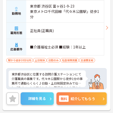
東京都 渋谷区 富ヶ谷1-9-23
東京メトロ千代田線「代々木公園駅」徒歩1
勤務地
分
正社員(正職員)
雇用形態
■介護福祉士必須 ■経験：1年以上
応募要件
駅から徒歩10分以内
土日祝休
日勤のみ
社会保険完備
交通費支給
東京都渋谷区に位置する訪問介護ステーションにて
介護職員の募集です。代々木公園駅から徒歩1分の事
業所で通勤らくらく♪日勤・土日祝固定休みで仕事
とプライベートを両立しやすい職場です！お持ちの
業務経験や資格をぜひ職場で活かしてみませんか？
ご興味ある方は面接ポイントをお伝えしますので、
詳細を見る
無料
紹介してもらう
お気軽にご連絡ください。