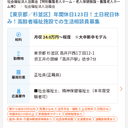
社会福祉法人浴風会【特別養護老人ホーム・老人保健施設・養護老人ホー
ム等】
社会福祉法人浴風会
【東京都／杉並区】年間休日123日！土日祝日休
み！高齢者福祉施設での生活相談員募集
月収
24.0万円
～程度 ※大卒新卒モデル
給料
東京都 杉並区 高井戸西1丁目12-1
勤務地
京王井の頭線「高井戸駅」徒歩7分
正社員(正職員)
雇用形態
■社会福祉士、精神保健福祉士（本年度受
応募要件
験者可）
駅から徒歩10分以内
残業少なめ
住宅手当・補助
土日祝休
日勤のみ
年間休日110日以上
資格取得サポート
研修制度あり
産休･育休･介護休暇取得実績あり
社会保険完備
交通費支給
退職金制度あり