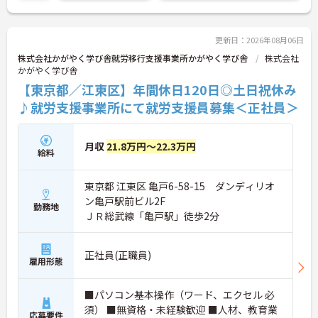
更新日：2026年08月06日
株式会社かがやく学び舎就労移行支援事業所かがやく学び舎
株式会社
かがやく学び舎
【東京都／江東区】年間休日120日◎土日祝休み
♪就労支援事業所にて就労支援員募集＜正社員＞
月収
21.8万円～22.3万円
給料
東京都 江東区 亀戸6-58-15 ダンディリオ
ン亀戸駅前ビル2F
勤務地
ＪＲ総武線「亀戸駅」徒歩2分
正社員(正職員)
雇用形態
■パソコン基本操作（ワード、エクセル 必
須） ■無資格・未経験歓迎 ■人材、教育業
応募要件