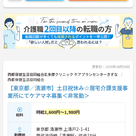
さい！
更新日：2026年08月04日
西都保健生活協同組合北多摩クリニック ケアプランセンターきずな
西都保健生活協同組合
【東京都／清瀬市】土日祝休み☆居宅介護支援事
業所にてケアマネ募集＜非常勤＞
時給
1,600円～1,980円
給料
東京都 清瀬市 上清戸2-1-41
勤務地
西武池袋線「清瀬駅」徒歩14分