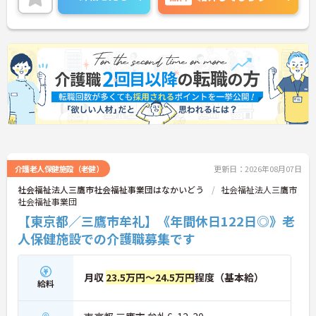
ご興味のある方には、面接対策ポイントなど、さら
に詳細をお話しいたしますのでお気軽にご相談くだ
さい！
介護老人保健施設（老健）
更新日：2026年08月07日
社会福祉法人三鷹市社会福祉事業団はなかいどう
社会福祉法人三鷹市
社会福祉事業団
【東京都／三鷹市牟礼】《年間休日122日◎》老
人保健施設での介護職募集です
月収
23.5万円～24.5万円
程度（基本給）
給料