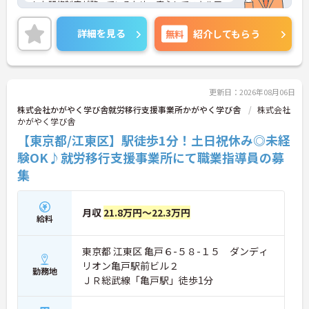
した研修制度が整っているため、安心してスキルア
ップを目指せる環境です♪ご興味のある方には、面
接対策ポイントなど、さらに詳細をご案内しますの
詳細を見る
無料
紹介してもらう
でお気軽にご相談ください！
更新日：2026年08月06日
株式会社かがやく学び舎就労移行支援事業所かがやく学び舎
株式会社
かがやく学び舎
【東京都/江東区】駅徒歩1分！土日祝休み◎未経
験OK♪就労移行支援事業所にて職業指導員の募
集
月収
21.8万円～22.3万円
給料
東京都 江東区 亀戸６-５８-１５ ダンディ
リオン亀戸駅前ビル２
勤務地
ＪＲ総武線「亀戸駅」徒歩1分