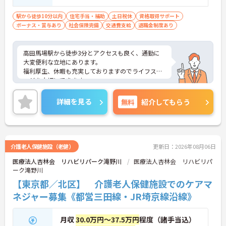
ど）
駅から徒歩10分以内
住宅手当・補助
土日祝休
資格取得サポート
ボーナス・賞与あり
社会保険完備
交通費支給
退職金制度あり
高田馬場駅から徒歩3分とアクセスも良く、通勤に
大変便利な立地にあります。
福利厚生、休暇も充実しておりますのでライフステ
ージを大切にできます。
ご興味のある方はお気軽にお問い合わせ下さいま
せ。
詳細を見る
無料
紹介してもらう
介護老人保健施設（老健）
更新日：2026年08月06日
医療法人杏林会 リハビリパーク滝野川
医療法人杏林会 リハビリパ
ーク滝野川
【東京都／北区】 介護老人保健施設でのケアマ
ネジャー募集《都営三田線・JR埼京線沿線》
月収
30.0万円～37.5万円
程度（諸手当込）