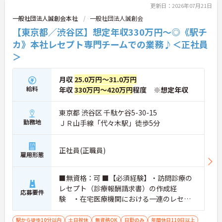
たい方にぴったりの職場です。
更新日：2026年07月21日
一般社団法人誠創会本社
一般社団法人誠創会
■ 未経験でも安心スタート♪
【東京都／渋谷区】想定年収330万円～◎《駅チ
はじめての方でも無理なく始められる体制です。
カ》本社レセプト専門チームでの業務♪＜正社員
・丁寧な研修＆OJTあり
＞
・先輩スタッフのサポート体制◎
・段階的に業務をお任せ
→ 「いきなり一人で対応」はありません！
月収
25.0万円～31.0万円
給料
年収
330万円～420万円
程度 ※想定年収
■ プライベートも大切にできる環境♪
無理なく働ける勤務スタイルです。
東京都 渋谷区 千駄ケ谷5-30-15
・お休みの相談がしやすい環境
勤務地
ＪＲ山手線「代々木駅」徒歩5分
・残業は少なめの職場が多い傾向
・家庭やプライベートと両立しやすい
→ ワークライフバランスを大切にしたい方に◎
正社員(正職員)
雇用形態
■ あたたかい雰囲気の職場です♪
■無資格：可 ■【必須経験】・訪問診療の
人間関係の良さも魅力のひとつです。
レセプト（診療報酬請求書）の作成経
応募要件
・話しかけやすい雰囲気
験 ・在宅医療機関における一連のレセプ
・チームワークを大切にしている
ト算定を独断で実務対応ができること（カ
・風通しの良い環境
→ 新しく入る方もすぐ馴染める職場です
ルテ内容から行為入力～伝送まで） ・返
駅から徒歩10分以内
土日祝休
無資格OK
日勤のみ
年間休日110日以上