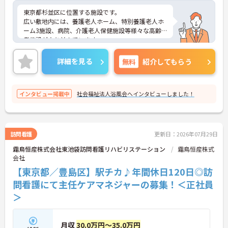
東京都杉並区に位置する施設です。
広い敷地内には、養護老人ホーム、特別養護老人ホ
ーム3施設、病院、介護老人保健施設等様々な高齢
者施設が立ち並んでいます。
職員研修や職種別研修等を通じて他職種、他施設の
スタッフの交流もあり、学べる環境です。
詳細を見る
無料
紹介してもらう
OJT等新人職員への指導が手厚く実施され、サポー
ト体制も抜群です。
ご興味ある方には、面接対策ポイントなど、さらに
インタビュー掲載中
社会福祉法人浴風会へインタビューしました！
詳細をお話しいたしますのでお気軽にご相談くださ
い！
訪問看護
更新日：2026年07月29日
霜鳥恒産株式会社東池袋訪問看護リハビリステーション
霜鳥恒産株式
会社
【東京都／豊島区】駅チカ♪年間休日120日◎訪
問看護にて主任ケアマネジャーの募集！＜正社員
＞
月収
30.0万円～35.0万円