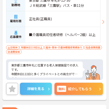
東京都 三鷹市 牟礼6-12-30
勤務地
ＪＲ総武線「三鷹駅」バス・車11分
正社員(正職員)
雇用形態
■介護職員初任者研修（ヘルパー2級）以上
応募要件
土日祝休
年間休日110日以上
産休･育休･介護休暇取得実績あり
社会保険完備
交通費支給
東京都三鷹市牟礼に位置する老人保健施設での求人
です。
年間休日122日と多くプライベートとの両立ができ
ます。
ご興味のある方はお気軽にお問い合わせ下さい。
詳細を見る
無料
紹介してもらう