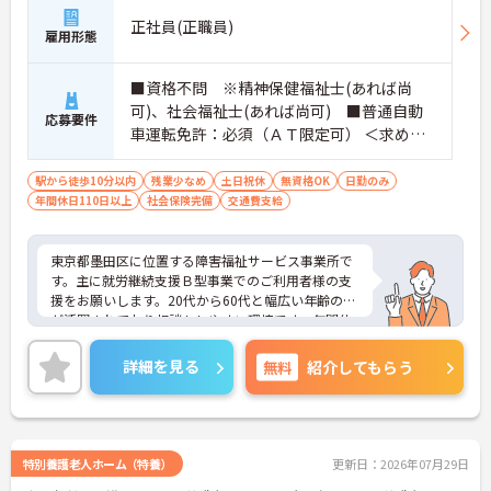
正社員(正職員)
雇用形態
■資格不問 ※精神保健福祉士(あれば尚
可)、社会福祉士(あれば尚可) ■普通自動
応募要件
車運転免許：必須（ＡＴ限定可） ＜求める
人物像＞協調性があり、積極的に人と関わ
る事が出来る方。元気で利用者さんと楽し
駅から徒歩10分以内
残業少なめ
土日祝休
無資格OK
日勤のみ
年間休日110日以上
く事業所を盛り上げてくれる方
社会保険完備
交通費支給
東京都墨田区に位置する障害福祉サービス事業所で
す。主に就労継続支援Ｂ型事業でのご利用者様の支
援をお願いします。20代から60代と幅広い年齢の方
が活躍されており相談もしやすい環境です。年間休
日は120日、土日祝がお休みですのでワークライフ
バランスも実現できます。ご興味ある方には、面接
詳細を見る
無料
紹介してもらう
対策ポイントなど、さらに詳細をお話しいたします
のでお気軽にご相談ください！
特別養護老人ホーム（特養）
更新日：2026年07月29日