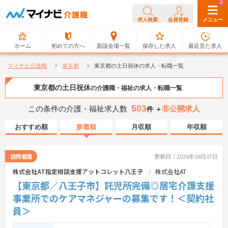
0
0
求人検索
会員登録
メニュー
ホーム
初めての方へ
面談会場一覧
保存した求人
最近見た求人
マイナビ介護職
東京都
東京都の土日祝休の求人・転職一覧
東京都の土日祝休
の介護職・福祉の求人・転職一覧
503
この条件の介護・福祉求人数
非公開求人
件 ＋
おすすめ順
新着順
月収順
年収順
訪問看護
更新日：2026年08月07日
株式会社AT指定相談支援アットコレット八王子
株式会社AT
【東京都／八王子市】託児所完備◎居宅介護支援
事業所でのケアマネジャーの募集です！＜契約社
員＞