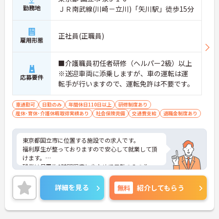
勤務地
ＪＲ南武線(川崎－立川)「矢川駅」徒歩15分
正社員(正職員)
雇用形態
■介護職員初任者研修（ヘルパー2級）以上
※送迎車両に添乗しますが、車の運転は運
応募要件
転手が行いますので、運転免許は不要です。
車通勤可
日勤のみ
年間休日110日以上
研修制度あり
産休･育休･介護休暇取得実績あり
社会保険完備
交通費支給
退職金制度あり
東京都国立市に位置する施設での求人です。
福利厚生が整っておりますので安心して就業して頂
けます。
残業は月平均3時間程度と少なめで日勤のみの為、
ご家庭や子育てとの両立も無理なく可能です◎
ご興味のある方はお気軽にお問い合わせ下さい。
詳細を見る
無料
紹介してもらう