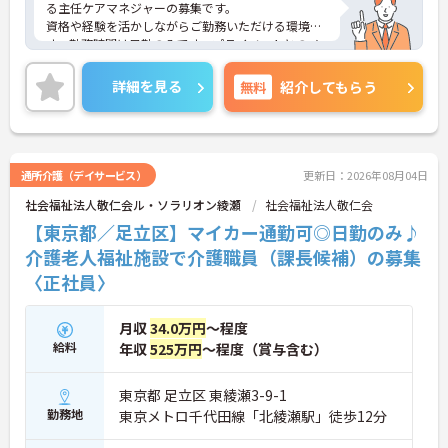
る主任ケアマネジャーの募集です。
資格や経験を活かしながらご勤務いただける環境で
す。勤務時間は日勤のみです。プライベートとのメ
リハリのある働き方が可能です。
ご興味のある方には、面接対策ポイントなど、さら
詳細を見る
無料
紹介してもらう
に詳細をご案内しますのでお気軽にご相談くださ
い！
通所介護（デイサービス）
更新日：2026年08月04日
社会福祉法人敬仁会ル・ソラリオン綾瀬
社会福祉法人敬仁会
【東京都／足立区】マイカー通勤可◎日勤のみ♪
介護老人福祉施設で介護職員（課長候補）の募集
〈正社員〉
月収
34.0万円
～程度
給料
年収
525万円
～程度（賞与含む）
東京都 足立区 東綾瀬3-9-1
勤務地
東京メトロ千代田線「北綾瀬駅」徒歩12分