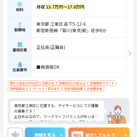
月収
23.7万円～27.0万円
給料
東京都 江東区 森下5-12-6
勤務地
都営新宿線「菊川(東京)駅」徒歩8分
正社員(正職員)
雇用形態
■無資格OK
応募要件
駅から徒歩10分以内
日勤のみ
年間休日110日以上
資格取得サポート
研修制度あり
ボーナス・賞与あり
社会保険完備
交通費支給
東京都江東区に位置する、デイサービスにて介護職
の募集です！
土日休みなので、ワークライフバランスが叶います
☆また、駅から徒歩8分の立地なので、通勤らくら
くです♪
ご興味のある方には、面接対策ポイントなど、さら
詳細を見る
無料
紹介してもらう