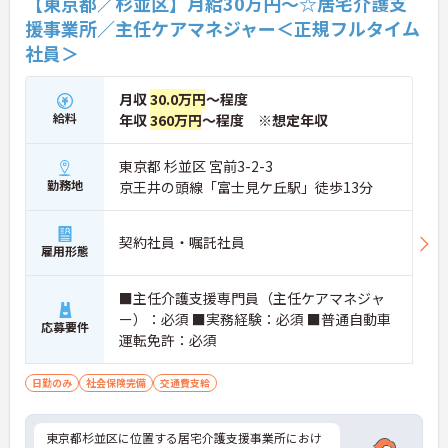
【東京都／杉並区】月給30万円～☆居宅介護支
援事業所／主任ケアマネジャー＜正規フルタイム
社員＞
月収
30.0万円
～程度
給料
年収
360万円
～程度 ※想定年収
東京都 杉並区 宮前3-2-3
勤務地
京王井の頭線「富士見ケ丘駅」徒歩13分
契約社員・嘱託社員
雇用形態
■主任介護支援専門員（主任ケアマネジャ
ー）：必須 ■実務経験：必須 ■普通自動車
応募要件
運転免許：必須
日勤のみ
社会保険完備
交通費支給
東京都杉並区に位置する居宅介護支援事業所におけ