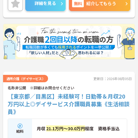
り働きやすい環境です。
詳細を見る
無料
紹介してもらう
ご興味のある方には、面接対策ポイントなどさらに
詳細をお話いたしますので、お気軽にご相談くださ
い。
通所介護（デイサービス）
更新日：2026年08月05日
名称非公開 ※詳細はお問合せください
【東京都／目黒区】未経験可！日勤帯＆月収20
万円以上◎デイサービス介護職員募集《生活相談
員》
月収
21.1万円～30.0万円
程度 資格手当込
給料