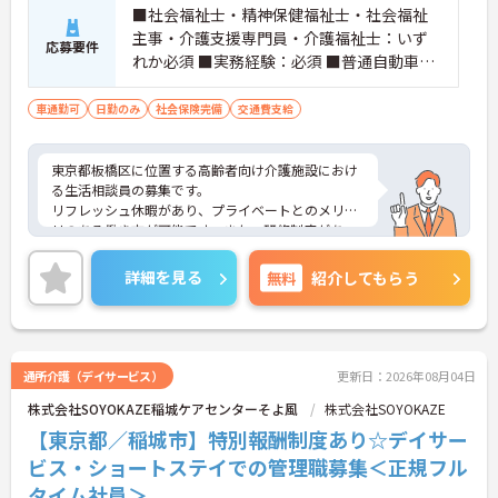
■社会福祉士・精神保健福祉士・社会福祉
主事・介護支援専門員・介護福祉士：いず
応募要件
れか必須 ■実務経験：必須 ■普通自動車運
転免許：必須
車通勤可
日勤のみ
社会保険完備
交通費支給
東京都板橋区に位置する高齢者向け介護施設におけ
る生活相談員の募集です。
リフレッシュ休暇があり、プライベートとのメリハ
リのある働き方が可能です。また、研修制度があ
り、働きながらスキルアップが目指せる環境です。
ご興味のある方には、面接対策ポイントなど、さら
詳細を見る
無料
紹介してもらう
に詳細をご案内しますのでお気軽にご相談くださ
い！
通所介護（デイサービス）
更新日：2026年08月04日
株式会社SOYOKAZE稲城ケアセンターそよ風
株式会社SOYOKAZE
【東京都／稲城市】特別報酬制度あり☆デイサー
ビス・ショートステイでの管理職募集＜正規フル
タイム社員＞