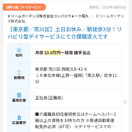
通所介護（デイサービス）
更新日：2026年08月05日
ドリームガーデンズ株式会社コンパスウォーク尾久
ドリームガーデン
ズ株式会社
【東京都／荒川区】土日お休み／駅徒歩3分！リ
ハビリ型デイサービスにて介護職求人です
月収
23.0万円
～程度 諸手当込
給料
東京都 荒川区 西尾久8-42-6
ＪＲ東北本線(上野－盛岡)「尾久駅」徒歩11
勤務地
分
正社員(正職員)
雇用形態
■介護職員初任者研修又はホームヘルパー2
級以上の資格をお持ちの方 ※普通自動車運
応募要件
転免許必須（AT可） ※デイサービスでの経