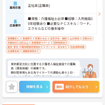
正社員(正職員)
雇用形態
■資格：介護福祉士必須 ■経験：入所施設1
0年経験あり ■必要なＰＣスキル：ワード、
応募要件
エクセルなどの基本操作
管理職求人
車通勤可
残業少なめ
住宅手当・補助
土日祝休
日勤のみ
年間休日110日以上
資格取得サポート
研修制度あり
産休･育休･介護休暇取得実績あり
ボーナス・賞与あり
社会保険完備
交通費支給
退職金制度あり
東京都足立区に位置する介護老人福祉施設で介護職
員（課長候補）の募集です。
無料駐車場もある為マイカーでの通勤も楽々♪日勤
のみのお仕事で、年間休日120日もあり、プライベ
ートとの両立を目指す方におすすめの環境です◎ま
た昇給や賞与制度があり、頑張りが評価されてしっ
詳細を見る
無料
紹介してもらう
かりと職員に還元されます。さらに福利厚生も充実
しているのは嬉しいポイントです◎
こちらの求人にご興味がございましたら面接のポイ
ントもお伝えしますので是非ご応募お待ちしており