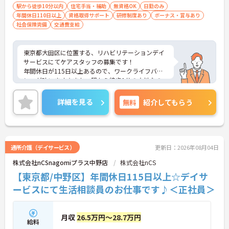
駅から徒歩10分以内
住宅手当・補助
無資格OK
日勤のみ
年間休日110日以上
資格取得サポート
研修制度あり
ボーナス・賞与あり
社会保険完備
交通費支給
東京都大田区に位置する、リハビリテーションデイ
サービスにてケアスタッフの募集です！
年間休日が115日以上あるので、ワークライフバラ
ンスが叶います☆また、駅から徒歩1分の立地なの
で、通勤らくらくです♪
ご興味のある方には、面接対策ポイントなど、さら
詳細を見る
無料
紹介してもらう
に詳細をお話しいたしますのでお気軽にご相談くだ
さい！
通所介護（デイサービス）
更新日：2026年08月04日
株式会社nCSnagomiプラス中野店
株式会社nCS
【東京都/中野区】年間休日115日以上☆デイサ
ービスにて生活相談員のお仕事です♪＜正社員＞
月収
26.5万円～28.7万円
給料