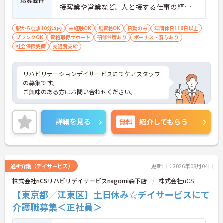
応募要件
接客業や営業など、人と接する仕事の経験
がある方は大歓迎です！ ☆運転免許必須 実
務者研修修了、介護福祉士など介護系の資
駅から徒歩10分以内
未経験OK
無資格OK
日勤のみ
年間休日110日以上
ブランクOK
資格取得サポート
格をお持ちの方大歓迎です！ ※保有資格に
研修制度あり
ボーナス・賞与あり
社会保険完備
交通費支給
よって手当がUP
リハビリテーションデイサービスにてケアスタッフ
の募集です。
ご興味のある方はお問い合わせください。
詳細を見る
無料
紹介してもらう
通所介護（デイサービス）
更新日：2026年08月04日
株式会社nCSリハビリデイサービスnagomi森下店
株式会社nCS
【東京都／江東区】土日休み☆デイサービスにて
介護職募集＜正社員＞