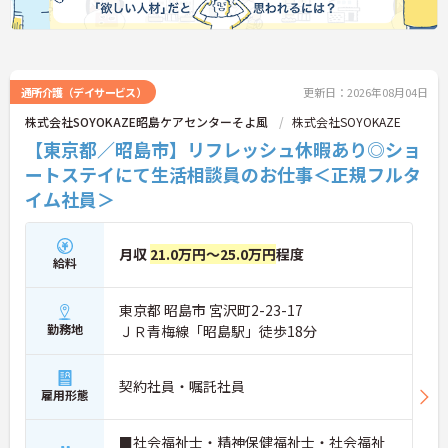
通所介護（デイサービス）
更新日：2026年08月04日
株式会社SOYOKAZE昭島ケアセンターそよ風
株式会社SOYOKAZE
【東京都／昭島市】リフレッシュ休暇あり◎ショ
ートステイにて生活相談員のお仕事＜正規フルタ
イム社員＞
月収
21.0万円～25.0万円
程度
給料
東京都 昭島市 宮沢町2-23-17
勤務地
ＪＲ青梅線「昭島駅」徒歩18分
契約社員・嘱託社員
雇用形態
■社会福祉士・精神保健福祉士・社会福祉