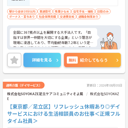
駅から徒歩10分以内
車通勤可
残業少なめ
住宅手当・補助
日勤のみ
ボーナス・賞与あり
社会保険完備
交通費支給
退職金制度あり
全国に367拠点以上を展開する大手法人です。「目
指すは世界一仲間を大切にする企業」という理念が
現場に浸透しており、平均勤続年数7.2年という定着
率の高さが働きやすさを証明しています。毎朝のミ
ーティング等を通じた職種を超えたチームワークが
根付いており、人間関係の不安なく安心して業務に
詳細を見る
無料
紹介してもらう
取り組める環境です。また、日々の頑張りやチーム
への貢献は、賞与とは別の「特別報酬」としてしっ
かりと評価・還元される独自の制度も大きな魅力と
なっています。介護福祉士の資格とこれまでの経験
を存分に活かせるだけでなく、勤務時間内での資格
通所介護（デイサービス）
更新日：2026年08月05日
取得支援制度を活用し、将来的にケアマネジャーや
株式会社SOYOKAZE足立ケアコミュニティそよ風
株式会社SOYOKAZ
センター長といった多彩なキャリアパスへの挑戦も
E
手厚くサポートされています。年間17日のリフレッ
シュ休暇や残業少なめの環境など、ワークライフバ
【東京都／足立区】リフレッシュ休暇あり◎デイ
ランスを大切にしながら長期的なキャリア形成を目
サービスにおける生活相談員のお仕事＜正規フル
指す方に、自信を持っておすすめできる求人です。
タイム社員＞
★おすすめPOINT★