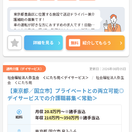
東京都豊島区に位置する施設で送迎ドライバー兼介
護補助の募集です！
車の運転が好きな方におすすめの求人です！日勤の
みのお仕事で、週4日～勤務OK！シフトの相談も可
能なため自分のペースで働くことができます◎最寄
り駅から徒歩圏内のため通勤も楽々♪天候に左右さ
詳細を見る
無料
紹介してもらう
れず通勤ができます！フォロー体制もあり、経験に
関わらず安心してスタートできます。
こちらの求人にご興味がございましたら面接のポイ
ントもお伝えしますので是非ご応募お待ちしており
ます。
通所介護（デイサービス）
更新日：2026年08月05日
社会福祉法人弥生会 くにたち苑＜デイサービス＞
社会福祉法人弥生
会 くにたち苑
【東京都／国立市】プライベートとの両立可能◎
デイサービスでの介護職募集＜常勤＞
月収
20.8万円
～※諸手当込
給料
年収
210万円～350万円
※諸手当込
東京都 国立市 泉3-1-6