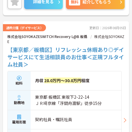
詳細を見る
無料
紹介してもらう
切にできます。
に詳細をご案内しますのでお気軽にご相談くださ
い！
通所介護（デイサービス）
更新日：2026年08月05日
株式会社SOYOKAZESWITCH Recovery L@B 板橋
株式会社SOYOKAZ
E
【東京都／板橋区】リフレッシュ休暇あり◎デイ
サービスにて生活相談員のお仕事＜正規フルタイ
ム社員＞
月収
28.0万円～30.0万円
程度
給料
東京都 板橋区 東坂下2-22-14
勤務地
ＪＲ埼京線「浮間舟渡駅」徒歩15分
契約社員・嘱託社員
雇用形態