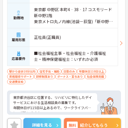
東京都 中野区 本町4‐38‐17 コスモリード
新中野1階
勤務地
東京メトロ丸ノ内線(池袋－荻窪)「新中野
駅」徒歩4分
正社員(正職員)
雇用形態
■社会福祉主事・社会福祉士・介護福祉
応募要件
士・精神保健福祉士：いずれか必須
駅から徒歩10分以内
住宅手当・補助
日勤のみ
年間休日110日以上
資格取得サポート
研修制度あり
ボーナス・賞与あり
社会保険完備
交通費支給
東京都渋谷区に位置する、リハビリに特化したデイ
サービスにおける生活相談員の募集です。
年間休日が115日以上あるので、ワークライフバラ
ンスが叶います☆
ご興味のある方には、面接対策ポイントなど、さら
に詳細をお話しいたしますのでお気軽にご相談くだ
詳細を見る
無料
紹介してもらう