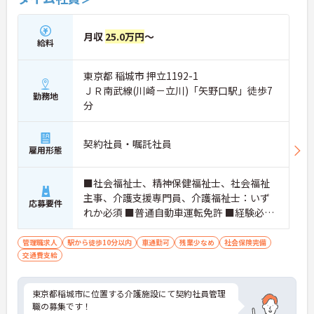
月収
25.0万円
～
給料
東京都 稲城市 押立1192-1
ＪＲ南武線(川崎－立川)「矢野口駅」徒歩7
勤務地
分
契約社員・嘱託社員
雇用形態
■社会福祉士、精神保健福祉士、社会福祉
主事、介護支援専門員、介護福祉士：いず
応募要件
れか必須 ■普通自動車運転免許 ■経験必
須、介護施設での管理職経験あれば尚可
管理職求人
駅から徒歩10分以内
車通勤可
残業少なめ
社会保険完備
交通費支給
東京都稲城市に位置する介護施設にて契約社員管理
職の募集です！