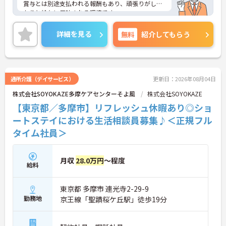
賞与とは別途支払われる報酬もあり、頑張りがしっ
かりと給与に反映される環境です。
ご興味ある方には、面接対策ポイントなど、さらに
詳細をお話しいたしますのでお気軽にご相談くださ
詳細を見る
無料
紹介してもらう
い！
通所介護（デイサービス）
更新日：2026年08月04日
株式会社SOYOKAZE多摩ケアセンターそよ風
株式会社SOYOKAZE
【東京都／多摩市】リフレッシュ休暇あり◎ショ
ートステイにおける生活相談員募集♪＜正規フル
タイム社員＞
月収
28.0万円
～程度
給料
東京都 多摩市 連光寺2-29-9
勤務地
京王線「聖蹟桜ケ丘駅」徒歩19分