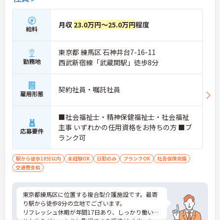
月収
23.0万円～25.0万円
程度
給料
東京都 練馬区 石神井台7-16-11
勤務地
西武新宿線「武蔵関駅」徒歩8分
契約社員・嘱託社員
雇用形態
■社会福祉士・精神保健福祉士・社会福祉
主事 いずれかの任用資格をお持ちの方 ■ブ
応募要件
ランク可
駅から徒歩10分以内
未経験OK
日勤のみ
ブランクOK
社会保険完備
交通費支給
東京都練馬区に位置する複合型介護施設です。最寄
り駅から徒歩8分の立地でございます。
リフレッシュ休暇が年間17日あり、しっかり働いた