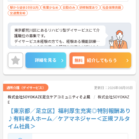
験不問
駅から徒歩10分以内
残業少なめ
日勤のみ
研修制度あり
社会保険完備
交通費支給
東京都荒川区にあるリハビリ型デイサービスにて介
護職位の募集です。
デイサービス未経験の方でも、経験ある機能訓練ス
タッフからの介助指導、介護整体指導など受けられ
る体制が整っており安心です！
ご興味ある方には、面接対策ポイントなど、さらに
詳細を見る
無料
紹介してもらう
詳細をお話しいたしますのでお気軽にご相談くださ
い。
通所介護（デイサービス）
更新日：2026年08月05日
株式会社SOYOKAZE足立ケアコミュニティそよ風
株式会社SOYOKAZ
E
【東京都／足立区】福利厚生充実◎特別報酬あり
♪有料老人ホーム／ケアマネジャー＜正規フルタ
イム社員＞