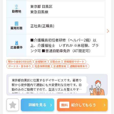
東京都 目黒区
勤務地
東急目黒線
正社員(正職員)
雇用形態
■介護職員初任者研修（ヘルパー2級）以
上、介護福祉士 いずれか ※未経験、ブラ
応募要件
ンク可 ■普通自動車免許（AT限定可）
駅から徒歩10分以内
未経験OK
日勤のみ
資格取得サポート
ボーナス・賞与あり
社会保険完備
交通費支給
退職金制度あり
東京都目黒区に位置するデイサービスです。最寄り
駅から徒歩圏内で通勤にも大変便利な立地です。日
勤のみのご勤務ですので、生活リズムを整えやすく
無理なくご勤務いただけます♪ご興味のある方に
は、面接対策ポイントなど、さらに詳細をお話しい
たしますのでお気軽にご相談ください！
詳細を見る
無料
紹介してもらう