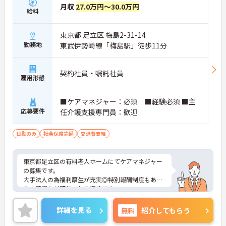
月収
27.0万円～30.0万円
給料
東京都 足立区 梅島2-31-14
勤務地
東武伊勢崎線「梅島駅」徒歩11分
契約社員・嘱託社員
雇用形態
■ケアマネジャー：必須 ■経験必須 ■主
応募要件
任介護支援専門員：歓迎
日勤のみ
社会保険完備
交通費支給
東京都足立区の有料老人ホームにてケアマネジャー
の募集です。
大手法人の為福利厚生が充実◎特別報酬制度もあ
り、頑張りが評価される環境です！
リフレッシュ休暇が年間17日とプライベートとの両
立も可能です。
詳細を見る
無料
紹介してもらう
ご興味のある方には、面接対策ポイントなどさらに
詳細をお話いたしますので、お気軽にご相談くださ