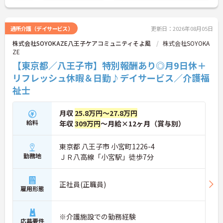
い。
通所介護（デイサービス）
更新日：2026年08月05日
株式会社SOYOKAZE八王子ケアコミュニティそよ風
株式会社SOYOKA
ZE
【東京都／八王子市】特別報酬あり◎月9日休＋
リフレッシュ休暇＆日勤♪デイサービス／介護福
祉士
月収
25.8万円～27.8万円
給料
年収
309万円
～月給×12ヶ月（賞与別）
東京都 八王子市 小宮町1226-4
勤務地
ＪＲ八高線「小宮駅」徒歩7分
正社員(正職員)
雇用形態
※介護施設での勤務経験
応募要件