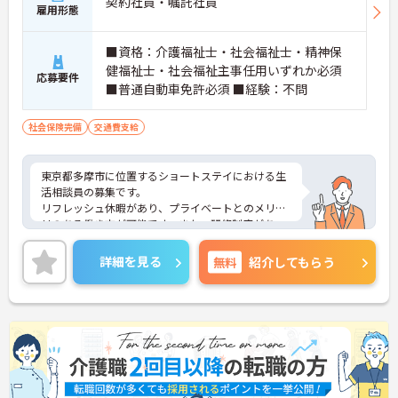
契約社員・嘱託社員
雇用形態
■資格：介護福祉士・社会福祉士・精神保
健福祉士・社会福祉主事任用いずれか必須
応募要件
■普通自動車免許必須 ■経験：不問
社会保険完備
交通費支給
東京都多摩市に位置するショートステイにおける生
活相談員の募集です。
リフレッシュ休暇があり、プライベートとのメリハ
リのある働き方が可能です。また、研修制度があ
り、働きながらスキルアップが目指せる環境です。
ご興味のある方には、面接対策ポイントなど、さら
詳細を見る
無料
紹介してもらう
に詳細をご案内しますのでお気軽にご相談くださ
い！