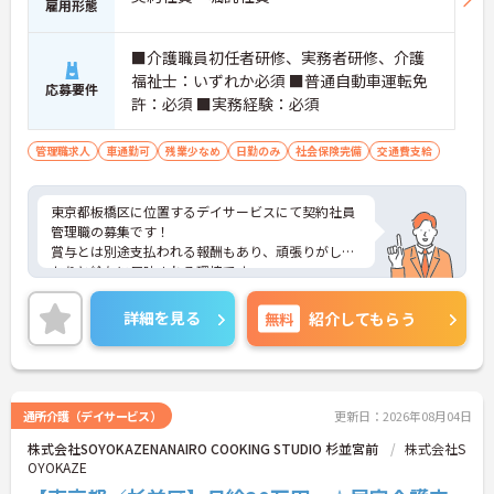
雇用形態
■介護職員初任者研修、実務者研修、介護
福祉士：いずれか必須 ■普通自動車運転免
応募要件
許：必須 ■実務経験：必須
管理職求人
車通勤可
残業少なめ
日勤のみ
社会保険完備
交通費支給
東京都板橋区に位置するデイサービスにて契約社員
管理職の募集です！
賞与とは別途支払われる報酬もあり、頑張りがしっ
かりと給与に反映される環境です。
ご興味ある方には、面接対策ポイントなど、さらに
詳細をお話しいたしますのでお気軽にご相談くださ
詳細を見る
無料
紹介してもらう
い！
通所介護（デイサービス）
更新日：2026年08月04日
株式会社SOYOKAZENANAIRO COOKING STUDIO 杉並宮前
株式会社S
OYOKAZE