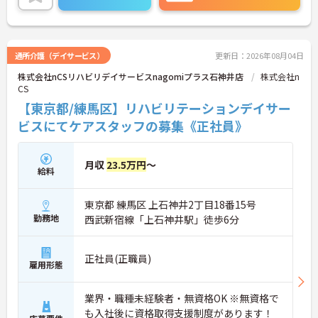
さい！
通所介護（デイサービス）
更新日：2026年08月04日
株式会社nCSリハビリデイサービスnagomiプラス石神井店
株式会社n
CS
【東京都/練馬区】リハビリテーションデイサー
ビスにてケアスタッフの募集《正社員》
月収
23.5万円
～
給料
東京都 練馬区 上石神井2丁目18番15号
勤務地
西武新宿線「上石神井駅」徒歩6分
正社員(正職員)
雇用形態
業界・職種未経験者・無資格OK ※無資格で
も入社後に資格取得支援制度があります！