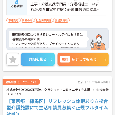
主事・介護支援専門員・介護福祉士：いず
応募要件
れか必須 ■実務経験：必須 ■普通自動車運
転免許：必須
車通勤可
日勤のみ
社会保険完備
交通費支給
東京都板橋区に位置するショートステイにおける生
活相談員の募集です。
リフレッシュ休暇があり、プライベートとのメリハ
リのある働き方が可能です。また、研修制度があ
り、働きながらスキルアップが目指せる環境です。
ご興味のある方には、面接対策ポイントなど、さら
詳細を見る
無料
紹介してもらう
に詳細をご案内しますのでお気軽にご相談くださ
い！
通所介護（デイサービス）
更新日：2026年08月04日
株式会社SOYOKAZE石神井クラシック・コミュニティそよ風
株式会社
SOYOKAZE
【東京都／練馬区】リフレッシュ休暇あり☆複合
型介護施設にて生活相談員募集＜正規フルタイム
社員＞