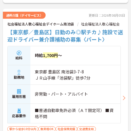
通所介護（デイサービス）
更新日：2026年08月05日
社会福祉法人敬心福祉会デイホーム南池袋
社会福祉法人敬心福祉会
【東京都／豊島区】日勤のみ◎駅チカ♪施設で送
迎ドライバー兼介護補助の募集〈パート〉
時給
1,700円
～
給料
東京都 豊島区 南池袋3-7-8
勤務地
ＪＲ山手線「池袋駅」徒歩7分
非常勤・パート・アルバイト
雇用形態
■普通自動車免許必須（ＡＴ限定可） ■資
応募要件
格不問
駅から徒歩10分以内
無資格OK
社会保険完備
交通費支給