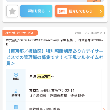
分お休みがしっかりと取得できる環境がございま
す。
ご興味のある方には、面接対策ポイントなど、さら
詳細を見る
無料
紹介してもらう
に詳細をお話しいたしますのでお気軽にご相談くだ
さい！
通所介護（デイサービス）
更新日：2026年08月04日
株式会社SOYOKAZESWITCH Recovery L@B 板橋
株式会社SOYOKAZ
E
【東京都／板橋区】特別報酬制度あり☆デイサー
ビスでの管理職の募集です！＜正規フルタイム社
員＞
月収
29.0万円
～
給料
東京都 板橋区 東坂下2-22-14
勤務地
ＪＲ埼京線「浮間舟渡駅」徒歩15分
契約社員・嘱託社員