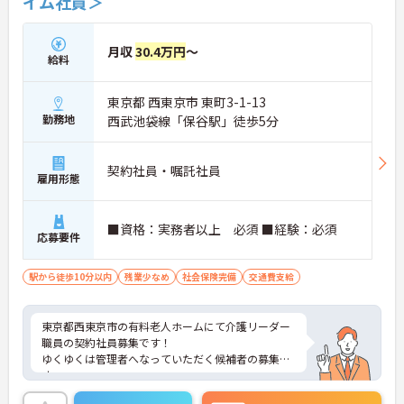
イム社員＞
月収
30.4万円
～
給料
東京都 西東京市 東町3-1-13
勤務地
西武池袋線「保谷駅」徒歩5分
契約社員・嘱託社員
雇用形態
■資格：実務者以上 必須 ■経験：必須
応募要件
駅から徒歩10分以内
残業少なめ
社会保険完備
交通費支給
東京都西東京市の有料老人ホームにて介護リーダー
職員の契約社員募集です！
ゆくゆくは管理者へなっていただく候補者の募集で
す。
福利厚生が充実しておりリフレッシュ休暇制度もあ