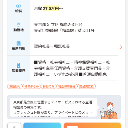
【「目指すは世界一仲間を大切にする企業」を体現
する定着率の高さと安心のチームワーク】
月収
27.0万円
～
給料
・毎朝のミーティングで職種を超えた情報共有を徹
底しており、人間関係の不安なく業務に集中できま
す。
東京都 足立区 梅島2-31-14
・理念が現場の隅々にまで浸透しているからこそ平
勤務地
東武伊勢崎線「梅島駅」徒歩11分
均勤続年数は7.2年と長く、腰を据えて働ける環境で
す。
契約社員・嘱託社員
【介護福祉士の経験を活かし、さらなる高みを目指
雇用形態
せる多彩なキャリアパス】
・現場のプロフェッショナルにとどまらず、ケアマ
■資格：社会福祉士・精神保健福祉士・社
ネジャーやセンター長といったマネジメント職への
会福祉主事任用資格・介護支援専門員・介
道が開かれています。
応募要件
護福祉士：いずれか必須 ■普通自動車免
・勤務時間内での資格取得支援制度やOJTが整備さ
れており、働きながらのスキルアップを手厚くサポ
許：必須 ■経験：必須
ートします。
車通勤可
残業少なめ
日勤のみ
社会保険完備
交通費支給
【日々の貢献をダイレクトに評価する「特別報酬」
やワークライフバランスの充実】
東京都足立区に位置するデイサービスにおける生活
・施設運営への尽力やチームワークは、賞与とは別
相談員の募集です。
の「特別報酬」として目に見える形で還元されま
リフレッシュ休暇があり、プライベートとのメリハ
す。
リのある働き方が可能です。また、研修制度があ
・残業少なめの環境に加え、年間17日ものリフレッ
り、働きながらスキルアップが目指せる環境です。
シュ休暇が用意されておりプライベートの時間を大
ご興味のある方には、面接対策ポイントなど、さら