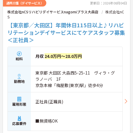
ます。
通所介護（デイサービス）
更新日：2026年08月04日
株式会社nCSリハビリデイサービスnagomiプラス大森店
株式会社nC
S
【東京都／大田区】年間休日115日以上♪リハビ
リテーションデイサービスにてケアスタッフ募集
＜正社員＞
月収
24.0万円～28.0万円
給料
東京都 大田区 大森西5-25-11 ヴィラ・グ
ラノーバ 1F
勤務地
京急本線「梅屋敷(東京)駅」徒歩4分
正社員(正職員)
雇用形態
■無資格OK
応募要件