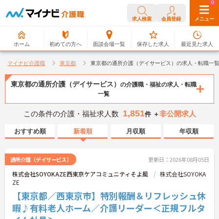
0
0
求人検索
会員登録
メニュー
ホーム
初めての方へ
面談会場一覧
保存した求人
最近見た求人
マイナビ介護職
東京都
東京都の通所介護（デイサービス）の求人・転職一
東京都の通所介護（デイサービス）
の介護職・福祉の求人・転職
一覧
1,851
この条件の介護・福祉求人数
非公開求人
件 ＋
おすすめ順
新着順
月収順
年収順
通所介護（デイサービス）
更新日：2026年08月05日
株式会社SOYOKAZE西東京ケアコミュニティそよ風
株式会社SOYOKA
ZE
【東京都／西東京市】特別報酬＆リフレッシュ休
暇♪有料老人ホーム／介護リーダー＜正規フルタ