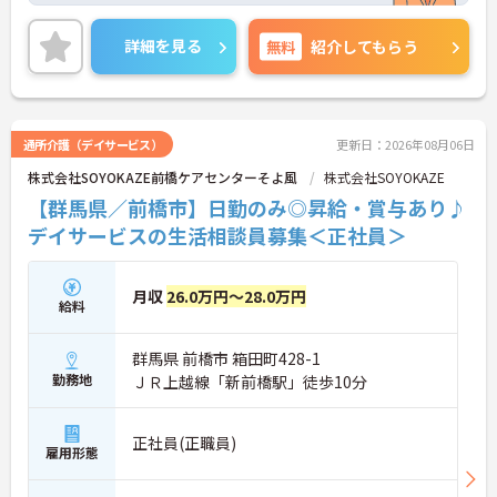
利厚生が充実しているのも嬉しいポイント◎ご興味
のある方は、面接ポイントをお伝えしますので、お
詳細を見る
無料
紹介してもらう
気軽にご連絡ください。
通所介護（デイサービス）
更新日：2026年08月06日
株式会社SOYOKAZE前橋ケアセンターそよ風
株式会社SOYOKAZE
【群馬県／前橋市】日勤のみ◎昇給・賞与あり♪
デイサービスの生活相談員募集＜正社員＞
月収
26.0万円～28.0万円
給料
群馬県 前橋市 箱田町428-1
勤務地
ＪＲ上越線「新前橋駅」徒歩10分
正社員(正職員)
雇用形態