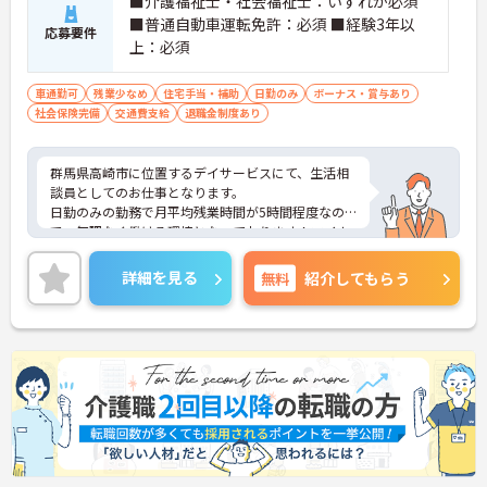
■介護福祉士・社会福祉士：いずれか必須
■普通自動車運転免許：必須 ■経験3年以
応募要件
上：必須
車通勤可
残業少なめ
住宅手当・補助
日勤のみ
ボーナス・賞与あり
社会保険完備
交通費支給
退職金制度あり
群馬県高崎市に位置するデイサービスにて、生活相
談員としてのお仕事となります。
日勤のみの勤務で月平均残業時間が5時間程度なの
で、無理なく働ける環境となっております！マイカ
ー通勤可能となっており、駐車場を完備しているの
で、通勤の際は心配いりません◎
詳細を見る
無料
紹介してもらう
ご興味ある方は面接ポイントをお伝えしますので、
お気軽にお問い合わせください♪