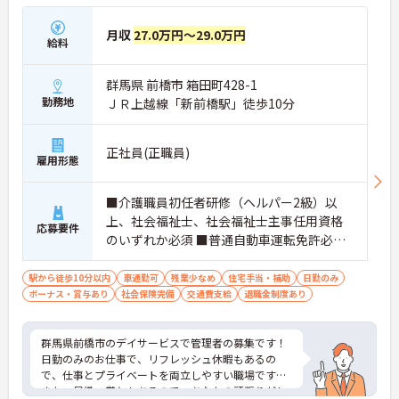
月収
27.0万円～29.0万円
給料
群馬県 前橋市 箱田町428-1
勤務地
ＪＲ上越線「新前橋駅」徒歩10分
正社員(正職員)
雇用形態
■介護職員初任者研修（ヘルパー2級）以
上、社会福祉士、社会福祉士主事任用資格
応募要件
のいずれか必須 ■普通自動車運転免許必須
■生活相談員経験1年以上必須 ■パソコンで
書類作成できれば尚可
駅から徒歩10分以内
車通勤可
残業少なめ
住宅手当・補助
日勤のみ
ボーナス・賞与あり
社会保険完備
交通費支給
退職金制度あり
群馬県前橋市のデイサービスで管理者の募集です！
日勤のみのお仕事で、リフレッシュ休暇もあるの
で、仕事とプライベートを両立しやすい職場です♪
また、昇級・賞与もあるので、あなたの頑張りがし