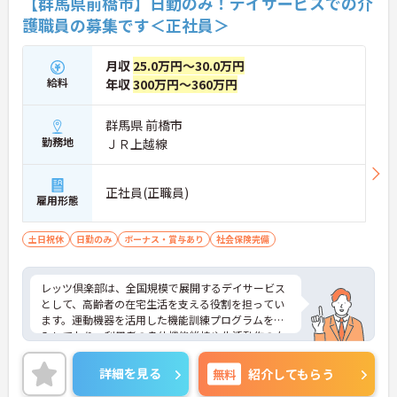
【群馬県前橋市】日勤のみ！デイサービスでの介
護職員の募集です＜正社員＞
月収
25.0万円～30.0万円
給料
年収
300万円～360万円
群馬県 前橋市
勤務地
ＪＲ上越線
正社員(正職員)
雇用形態
土日祝休
日勤のみ
ボーナス・賞与あり
社会保険完備
レッツ倶楽部は、全国規模で展開するデイサービス
として、高齢者の在宅生活を支える役割を担ってい
ます。運動機器を活用した機能訓練プログラムを導
入しており、利用者の身体機能維持や生活動作の向
上を支援できる環境です。介護予防や自立支援への
関心が高まる中で、日々の関わりを通じて利用者の
詳細を見る
無料
紹介してもらう
変化を身近に感じやすい点も特徴といえるでしょ