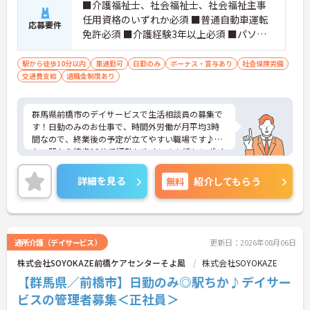
■介護福祉士、社会福祉士、社会福祉主事
任用資格のいずれか必須 ■普通自動車運転
応募要件
免許必須 ■介護経験3年以上必須 ■パソコ
ンの入力業務必須
駅から徒歩10分以内
車通勤可
日勤のみ
ボーナス・賞与あり
社会保険完備
交通費支給
退職金制度あり
群馬県前橋市のデイサービスで生活相談員の募集で
す！日勤のみのお仕事で、時間外労働が月平均3時
間なので、終業後の予定が立てやすい職場です♪ま
た、駅から徒歩10分で通勤しやすいのも嬉しいポイ
ント◎ご興味のある方は、面接ポイントをお伝えし
ますので、お気軽にご連絡ください。
詳細を見る
無料
紹介してもらう
通所介護（デイサービス）
更新日：2026年08月06日
株式会社SOYOKAZE前橋ケアセンターそよ風
株式会社SOYOKAZE
【群馬県／前橋市】日勤のみ◎駅ちか♪デイサー
ビスの管理者募集＜正社員＞