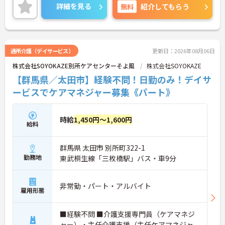
で、お気軽にご連絡ください。
詳細を見る
無料
紹介してもらう
す】
・全国367拠点以上を展開する大手グループの運営
により、安定した環境で長く働き続けることができ
ます
・定年は65歳で70歳までの再雇用制度が整っている
通所介護（デイサービス）
更新日：2026年08月06日
ため、長期的な視点でキャリアを築いていける安心
感があります
株式会社SOYOKAZE別所ケアセンターそよ風
株式会社SOYOKAZE
【群馬県／太田市】経験不問！日勤のみ！デイサ
ービスでケアマネジャー募集《パート》
時給
1,450円～1,600円
給料
群馬県 太田市 別所町322-1
勤務地
東武桐生線「三枚橋駅」バス・車9分
非常勤・パート・アルバイト
雇用形態
■経験不問 ■介護支援専門員（ケアマネジ
ャー）・主任介護支援（主任ケアマネジャ