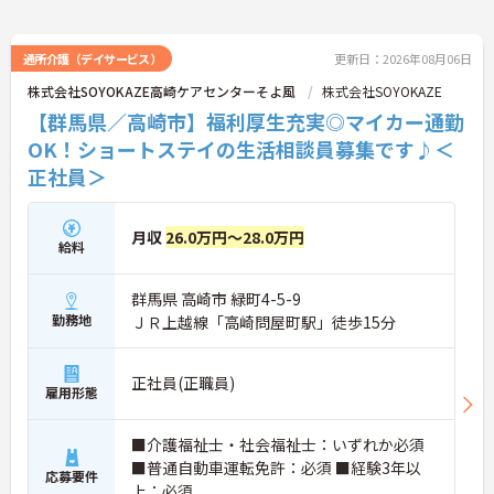
通所介護（デイサービス）
更新日：2026年08月06日
株式会社SOYOKAZE高崎ケアセンターそよ風
株式会社SOYOKAZE
【群馬県／高崎市】福利厚生充実◎マイカー通勤
OK！ショートステイの生活相談員募集です♪＜
正社員＞
月収
26.0万円～28.0万円
給料
群馬県 高崎市 緑町4-5-9
勤務地
ＪＲ上越線「高崎問屋町駅」徒歩15分
正社員(正職員)
雇用形態
■介護福祉士・社会福祉士：いずれか必須
■普通自動車運転免許：必須 ■経験3年以
応募要件
上：必須