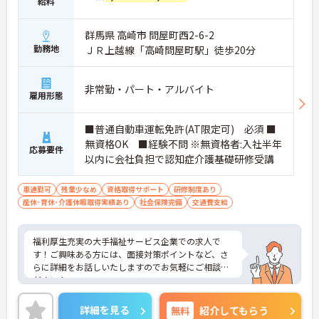
給料
群馬県 高崎市 問屋町西2-6-2
勤務地
ＪＲ上越線「高崎問屋町駅」徒歩20分
非常勤・パート・アルバイト
雇用形態
■普通自動車運転免許(AT限定可) 必須 ■
無資格OK ■経験不問 ※無資格者:入社半年
応募要件
以内に会社負担で認知症介護基礎研修受講
車通勤可
残業少なめ
資格取得サポート
研修制度あり
産休･育休･介護休暇取得実績あり
社会保険完備
交通費支給
福利厚生充実の大手福祉サービス企業での求人で
す！ご興味ある方には、面接対策ポイントなど、さ
らに詳細をお話しいたしますのでお気軽にご相談く
ださい！
詳細を見る
無料
紹介してもらう