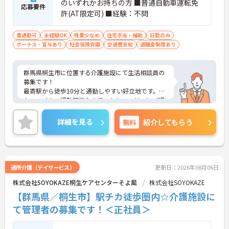
のいずれかお持ちの方 ■普通自動車運転免
応募要件
許(AT限定可) ■経験：不問
車通勤可
未経験OK
残業少なめ
住宅手当・補助
日勤のみ
ボーナス・賞与あり
社会保険完備
交通費支給
退職金制度あり
群馬県桐生市に位置する介護施設にて生活相談員の
募集です！
最寄駅から徒歩10分と通勤しやすい好立地です。ま
た、マイカー通勤可能なのでストレスフリーにご通
勤いただけます。
ご興味のある方には、面接対策ポイントなど、さら
詳細を見る
無料
紹介してもらう
に詳細をご案内しますのでお気軽にご相談くださ
い！
通所介護（デイサービス）
更新日：2026年08月06日
株式会社SOYOKAZE桐生ケアセンターそよ風
株式会社SOYOKAZE
【群馬県／桐生市】駅チカ徒歩圏内☆介護施設に
て管理者の募集です！＜正社員＞