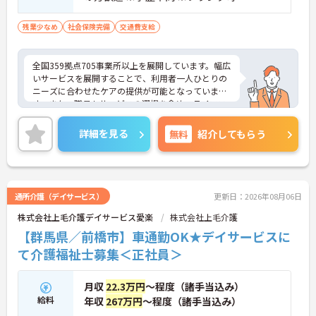
残業少なめ
社会保険完備
交通費支給
全国359拠点705事業所以上を展開しています。幅広
いサービスを展開することで、利用者一人ひとりの
ニーズに合わせたケアの提供が可能となっていま
す。また、職員もサービスの選択を含め、ライフス
タイルに合わせた働き方の選択肢が多くあります。
入社時研修はもちろん、サービス・職種ごとに研修
詳細を見る
無料
紹介してもらう
カリキュラムが整っており学び成長できる環境で
す。
ご興味のある方は面接対策ポイントなどお話致しま
すのでお気軽にお問い合わせください。
通所介護（デイサービス）
更新日：2026年08月06日
株式会社上毛介護デイサービス愛楽
株式会社上毛介護
【群馬県／前橋市】車通勤OK★デイサービスに
て介護福祉士募集＜正社員＞
月収
22.3万円
～程度（諸手当込み）
給料
年収
267万円
～程度（諸手当込み）