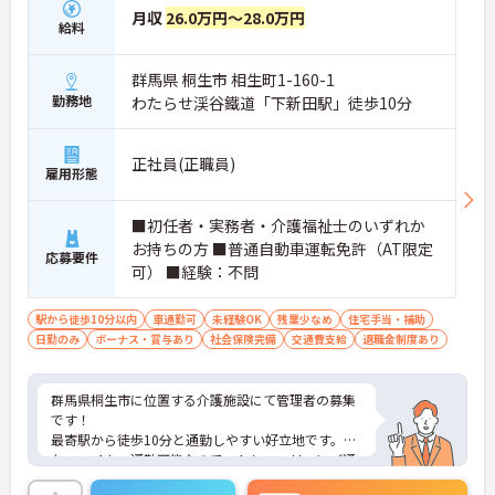
月収
26.0万円～28.0万円
給料
群馬県 桐生市 相生町1-160-1
勤務地
わたらせ渓谷鐵道「下新田駅」徒歩10分
正社員(正職員)
雇用形態
■初任者・実務者・介護福祉士のいずれか
お持ちの方 ■普通自動車運転免許（AT限定
応募要件
可） ■経験：不問
駅から徒歩10分以内
車通勤可
未経験OK
残業少なめ
住宅手当・補助
日勤のみ
ボーナス・賞与あり
社会保険完備
交通費支給
退職金制度あり
群馬県桐生市に位置する介護施設にて管理者の募集
です！
最寄駅から徒歩10分と通勤しやすい好立地です。ま
た、マイカー通勤可能なのでストレスフリーにご通
勤いただけます。