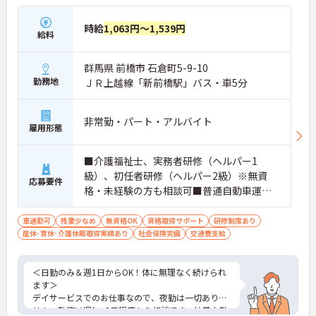
時給
1,063円～1,539円
給料
群馬県 前橋市 石倉町5-9-10
勤務地
ＪＲ上越線「新前橋駅」バス・車5分
非常勤・パート・アルバイト
雇用形態
■介護福祉士、実務者研修（ヘルパー1
級）、初任者研修（ヘルパー2級）※無資
応募要件
格・未経験の方も相談可■普通自動車運転
免許（AT限定可）
車通勤可
残業少なめ
無資格OK
資格取得サポート
研修制度あり
産休･育休･介護休暇取得実績あり
社会保険完備
交通費支給
＜日勤のみ＆週1日からOK！体に無理なく続けられ
ます＞
デイサービスでのお仕事なので、夜勤は一切ありま
せん。勤務は週1～2日程度から相談でき、扶養内勤