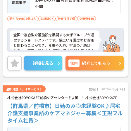
応募要件
不問
駅から徒歩10分以内
未経験OK
社会保険完備
交通費支給
全国で複合型介護施設を展開する大手グループが運
営するショートステイです。幅広い介護度のお客様
と関わることができ、食事や入浴、排泄の介助はも
ちろん、夜勤を通じた24時間ケアの経験も積めるた
め、スキルアップを目指す方に最適な環境です。有
給休暇とは別に年間17日間のリフレッシュ休暇が付
詳細を見る
無料
紹介してもらう
与され、平日の取得もしやすいため、ご家族との時
間やご自身の趣味など、プライベートを大切にしな
がら無理なく働き続けられます。髪色やネイルなど
も原則自由となっており、ご自身のスタイルを保ち
ながらいきいきと働ける点も魅力です。また、賞与
通所介護（デイサービス）
更新日：2026年08月06日
とは別に個人の評価等に応じて支払われる特別報酬
株式会社SOYOKAZE前橋ケアセンターそよ風
株式会社SOYOKAZE
制度があり、頑張りがしっかりと還元されます。定
年後も70歳まで再雇用制度を利用して働けるため、
【群馬県／前橋市】日勤のみ◎未経験OK♪居宅
将来を見据えて長く安定したキャリアを築いていき
介護支援事業所のケアマネジャー募集＜正規フル
たい方にも大変おすすめの求人です。
タイム社員＞
★おすすめPOINT★
【充実した研修体制でスキルアップが期待できま