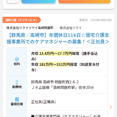
通所介護（デイサービス）
更新日：2026年08月06日
株式会社ツクイツクイ高崎問屋町
株式会社ツクイ
【群馬県／高崎市】年間休日116日☆居宅介護支
援事業所でのケアマネジャーの募集！＜正社員＞
月収
23.4万円～27.7万円
程度（諸手当込
み）
給料
年収
281万円～332万円
程度（別途賞与付
与）
群馬県 高崎市 問屋町西2-6-2
勤務地
ＪＲ上越線「高崎問屋町駅」徒歩20分
正社員(正職員)
雇用形態
■介護支援専門員（ケアマネジャー）必須