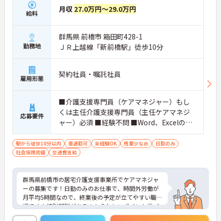
す】
月収
27.0万円～29.0万円
給料
・入社時研修やサービス別研修など多彩な研修があ
るため、着実に知識と技術を身につけられます
・OJT研修を通じて現場での実践的なサポートを受
群馬県 前橋市 箱田町428-1
けられるので、安心して業務をスタートできます
勤務地
ＪＲ上越線「新前橋駅」徒歩10分
【リフレッシュ休暇を活用して無理なく長く働ける
環境です】
・有給休暇とは別に年間17日間のリフレッシュ休暇
契約社員・嘱託社員
があるため、心身ともにしっかりと休むことができ
雇用形態
ます
・平日の休暇取得もしやすい体制により、ご自身の
■介護支援専門員（ケアマネジャー）もし
時間やご家族との時間を大切にしながら働き続けら
くは主任介護支援専門員（主任ケアマネジ
れます
応募要件
【特別報酬制度で頑張りが評価につながります】
ャー）必須 ■経験不問 ■Word、Excelの基
・寸志とは別に特別報酬制度が設けられているた
本操作できれば尚可 ■普通自動車運転免許
め、日々の努力が還元されるやりがいを感じられま
必須
駅から徒歩10分以内
車通勤可
未経験OK
残業少なめ
日勤のみ
す
社会保険完備
交通費支給
【自分らしいスタイルでいきいきと活躍できる環境
です】
・髪色や髪型、ネイルなどが原則自由となっている
群馬県前橋市の居宅介護支援事業所でケアマネジャ
ため、個性を大切にしながら働くことができます
ーの募集です！日勤のみのお仕事で、時間外労働が
・社員一人ひとりの価値観を尊重する社風のもと
月平均5時間なので、終業後の予定が立てやすい職
で、無理なくご自身らしく働き続けることが期待で
場です♪特別報酬があるのもうれしいポイント◎ご
きます
興味のある方は、面接ポイントをお伝えしますの
【全国展開の安定基盤で長期的なキャリアを描けま