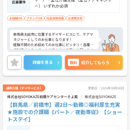
応募要件
ー） いずれか必須
未経験OK
ブランクOK
社会保険完備
交通費支給
群馬県太田市に位置するデイサービスにて、ケアマ
ネジャーとしてのお仕事となります！
経験不問のため初めてのお仕事にピッタリ！各種研
修制度があるので、お仕事を始める際は心配いりま
せん！
各種保険完備で生活も安心！週2日からの勤務可能
詳細を見る
無料
紹介してもらう
なので、無理なく働けます！
ご興味のある方はご面接のポイントをお伝えいたし
ますので、ご気軽にお問い合わせください。
通所介護（デイサービス）
更新日：2026年08月06日
株式会社SOYOKAZE前橋ケアセンターそよ風
株式会社SOYOKAZE
【群馬県／前橋市】週2日～勤務◎福利厚生充実
★施設での介護職《パート／夜勤専従》【ショー
トステイ】