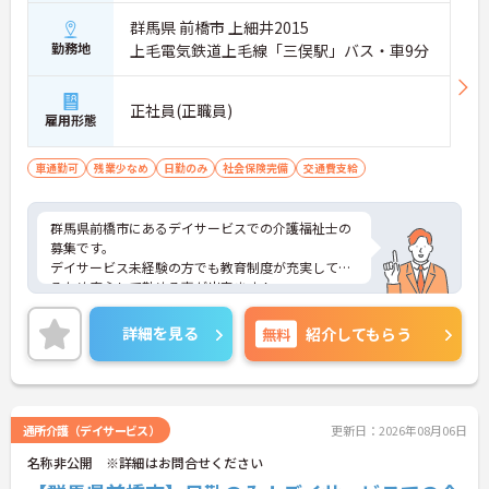
群馬県 前橋市 上細井2015
勤務地
上毛電気鉄道上毛線「三俣駅」バス・車9分
正社員(正職員)
雇用形態
車通勤可
残業少なめ
日勤のみ
社会保険完備
交通費支給
群馬県前橋市にあるデイサービスでの介護福祉士の
募集です。
デイサービス未経験の方でも教育制度が充実してい
るため安心して勤める事が出来ます！
また、日勤帯のみのお仕事なので夜勤がありませ
ん。
詳細を見る
無料
紹介してもらう
マイカー通勤OKなので、通勤も楽々です♪
ご興味ある方には面接対策ポイントなど、さらに詳
しい詳細をお話いたしますのでお気軽にご相談くだ
さい。
通所介護（デイサービス）
更新日：2026年08月06日
名称非公開 ※詳細はお問合せください