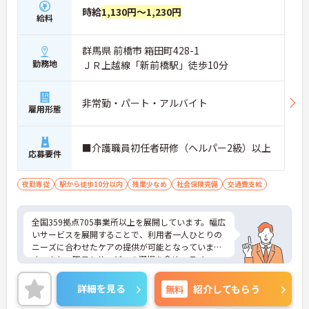
時給
1,130円～1,230円
給料
群馬県 前橋市 箱田町428-1
勤務地
ＪＲ上越線「新前橋駅」徒歩10分
非常勤・パート・アルバイト
雇用形態
■介護職員初任者研修（ヘルパー2級）以上
応募要件
夜勤専従
駅から徒歩10分以内
残業少なめ
社会保険完備
交通費支給
全国359拠点705事業所以上を展開しています。幅広
いサービスを展開することで、利用者一人ひとりの
ニーズに合わせたケアの提供が可能となっていま
す。また、職員もサービスの選択を含め、ライフス
タイルに合わせた働き方の選択肢が多くあります。
入社時研修はもちろん、サービス・職種ごとに研修
詳細を見る
無料
紹介してもらう
カリキュラムが整っており学び成長できる環境で
す。