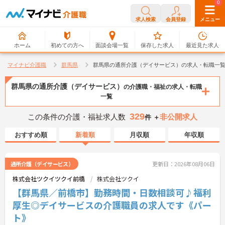
0
0
求人検索
会員登録
メニュー
ホーム
初めての方へ
面談会場一覧
保存した求人
最近見た求人
マイナビ介護職
群馬県
群馬県の通所介護（デイサービス）の求人・転職一
群馬県の通所介護（デイサービス）
の介護職・福祉の求人・転職
一覧
329
この条件の介護・福祉求人数
非公開求人
件 ＋
おすすめ順
新着順
月収順
年収順
通所介護（デイサービス）
更新日：2026年08月06日
株式会社ツクイツクイ前橋
株式会社ツクイ
【群馬県／前橋市】勤務時間・日数相談可♪福利
厚生◎デイサービスの介護職員の求人です《パー
ト》