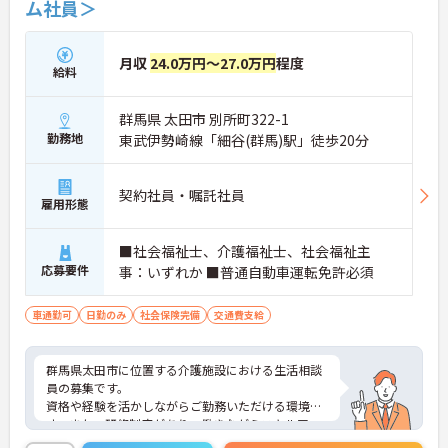
ム社員＞
月収
24.0万円～27.0万円
程度
給料
群馬県 太田市 別所町322-1
勤務地
東武伊勢崎線「細谷(群馬)駅」徒歩20分
契約社員・嘱託社員
雇用形態
■社会福祉士、介護福祉士、社会福祉主
応募要件
事：いずれか ■普通自動車運転免許必須
車通勤可
日勤のみ
社会保険完備
交通費支給
群馬県太田市に位置する介護施設における生活相談
員の募集です。
資格や経験を活かしながらご勤務いただける環境で
す。また、研修制度があり、働きながらスキルアッ
プが目指せる環境です。