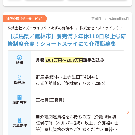
う。また、サービス提供時間があらかじめ決まって
いるため生活リズムを整えやすく、幅広い世代のス
タッフが在籍されています。利用者一人ひとりの目
標達成を支えるやりがいと、長期的なキャリア形成
通所介護（デイサービス）
更新日：2026年08月04日
の両面を考えながら働きたい方におすすめの求人で
株式会社アズ・ライフケアあずみ苑館林
株式会社アズ・ライフケア
す。
《おすすめポイント》
【群馬県／館林市】寮完備♪年休110日以上◎研
★生活リズムを整えながら介護のやりがいに向き合
修制度充実！ショートステイにて介護職募集
える環境です ・サービス提供時間が決まっており勤
務時間を把握しやすい体制です ・業務効率化の仕組
みを導入し残業の軽減に取り組んでいます ・シフト
月収
20.1万円～29.8万円
諸手当込み
制のため予定に合わせた働き方を相談しやすい環境
給料
です
★利用者の変化を実感しやすい自立支援型サービス
群馬県 館林市 上赤生田町4144-1
です ・機能訓練を中心としたプログラムに携わるこ
とができます ・利用者の身体機能や生活動作の変化
勤務地
東武伊勢崎線「館林駅」バス・車8分
を身近で支援できます ・日々の関わりを通じて達成
感を得やすい業務内容です
★地域での暮らしを支える介護に関われます ・在宅
正社員(正職員)
雇用形態
生活の継続を支援するサービスを提供しています ・
地域包括ケアを支える役割の一端を担っています ・
介護予防から生活支援まで幅広いニーズに対応して
■介護関連資格をお持ちの方（介護職員初
います
任者研修（ヘルパー2級）以上、介護福祉士
応募要件
ご興味ある方は面接ポイントをお伝えしますので、
等）※無資格の方もご相談ください ■普通
お気軽にご連絡ください♪