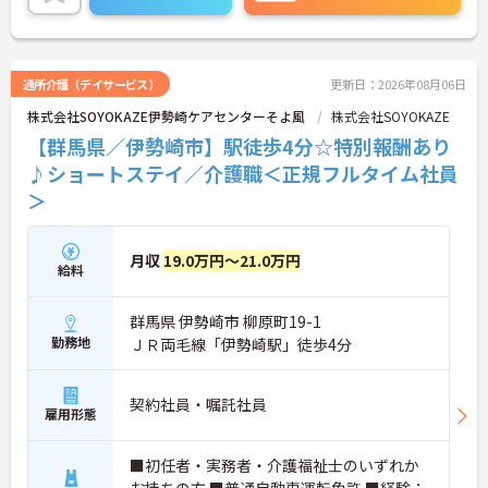
お気軽にお問い合わせください♪
通所介護（デイサービス）
更新日：2026年08月06日
株式会社SOYOKAZE伊勢崎ケアセンターそよ風
株式会社SOYOKAZE
【群馬県／伊勢崎市】駅徒歩4分☆特別報酬あり
♪ショートステイ／介護職＜正規フルタイム社員
＞
月収
19.0万円～21.0万円
給料
群馬県 伊勢崎市 柳原町19-1
勤務地
ＪＲ両毛線「伊勢崎駅」徒歩4分
契約社員・嘱託社員
雇用形態
■初任者・実務者・介護福祉士のいずれか
お持ちの方 ■普通自動車運転免許 ■経験：