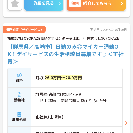
ご興味のある方には、面接対策ポイントなど、さら
詳細を見る
無料
紹介してもらう
に詳細をご案内しますのでお気軽にご相談くださ
い！
通所介護（デイサービス）
更新日：2026年08月06日
株式会社SOYOKAZE高崎ケアセンターそよ風
株式会社SOYOKAZE
【群馬県／高崎市】日勤のみ◎マイカー通勤O
K！デイサービスの生活相談員募集です♪＜正社
員＞
月収
26.0万円～28.0万円
給料
群馬県 高崎市 緑町4-5-9
勤務地
ＪＲ上越線「高崎問屋町駅」徒歩15分
正社員(正職員)
雇用形態