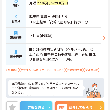
月収
27.0万円～29.0万円
給料
群馬県 高崎市 緑町4-5-9
勤務地
ＪＲ上越線「高崎問屋町駅」徒歩20分
正社員(正職員)
雇用形態
■介護職員初任者研修（ヘルパー2級）以
上：必須 ■普通自動車運転免許：必須 ■生
応募要件
活相談員経験1年以上：必須
車通勤可
住宅手当・補助
ボーナス・賞与あり
社会保険完備
交通費支給
群馬県高崎市に位置するデイサービスやショートス
テイ併設の介護施設にて、管理者としてのお仕事と
なります。
福利厚生が充実しており、研修制度や資格取得研修
等の助成金制度などあります◎キャリアアップを目
指したい方にもお勧めの求人となっております♪
詳細を見る
無料
紹介してもらう
ご興味ある方は面接ポイントをお伝えしますので、