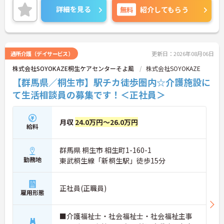
ご興味のある方には、面接対策ポイントなど、さら
詳細を見る
無料
紹介してもらう
に詳細をご案内しますのでお気軽にご相談くださ
い！
通所介護（デイサービス）
更新日：2026年08月06日
株式会社SOYOKAZE桐生ケアセンターそよ風
株式会社SOYOKAZE
【群馬県／桐生市】駅チカ徒歩圏内☆介護施設に
て生活相談員の募集です！＜正社員＞
月収
24.0万円～26.0万円
給料
群馬県 桐生市 相生町1-160-1
勤務地
東武桐生線「新桐生駅」徒歩15分
正社員(正職員)
雇用形態
■介護福祉士・社会福祉士・社会福祉主事