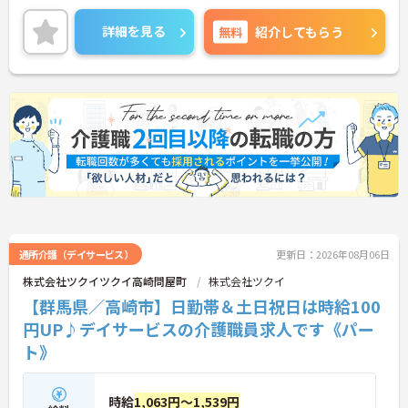
務やWワークも可能です。お客様の介護度も比較的
高くないため、体への負担が少なめなのも嬉しいポ
詳細を見る
無料
紹介してもらう
イント。子育て中の方や、家庭と両立したい主婦・
主夫の方も多く活躍しており、プライベートを大切
にしながら働けます。
＜ 未経験でも安心！資格取得や研修を会社がサポー
ト＞経験や資格がない方でも安心してスタートでき
る環境が整っています。無資格の方は入社半年以内
に、会社負担で「認知症介護基礎研修」を受講でき
るほか、資格取得支援制度も充実しています。働き
ながら専門知識を身につけ、スキルアップを目指せ
るので、「これから介護に挑戦したい」という方の
最初の一歩にも最適です。
通所介護（デイサービス）
更新日：2026年08月06日
株式会社ツクイツクイ高崎問屋町
株式会社ツクイ
【群馬県／高崎市】日勤帯＆土日祝日は時給100
円UP♪デイサービスの介護職員求人です《パー
ト》
時給
1,063円～1,539円