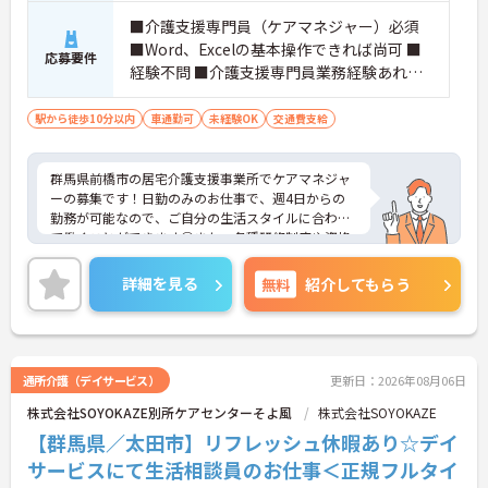
■介護支援専門員（ケアマネジャー）必須
■Word、Excelの基本操作できれば尚可 ■
応募要件
経験不問 ■介護支援専門員業務経験あれば
尚可
駅から徒歩10分以内
車通勤可
未経験OK
交通費支給
群馬県前橋市の居宅介護支援事業所でケアマネジャ
ーの募集です！日勤のみのお仕事で、週4日からの
勤務が可能なので、ご自分の生活スタイルに合わせ
て働くことができます◎また、各種研修制度や資格
取得研修等の助成金制度があるので、働きながらス
キルアップも目指せます♪ご興味のある方は、面接
詳細を見る
無料
紹介してもらう
ポイントをお伝えしますので、お気軽にご連絡くだ
さい。
通所介護（デイサービス）
更新日：2026年08月06日
株式会社SOYOKAZE別所ケアセンターそよ風
株式会社SOYOKAZE
【群馬県／太田市】リフレッシュ休暇あり☆デイ
サービスにて生活相談員のお仕事＜正規フルタイ