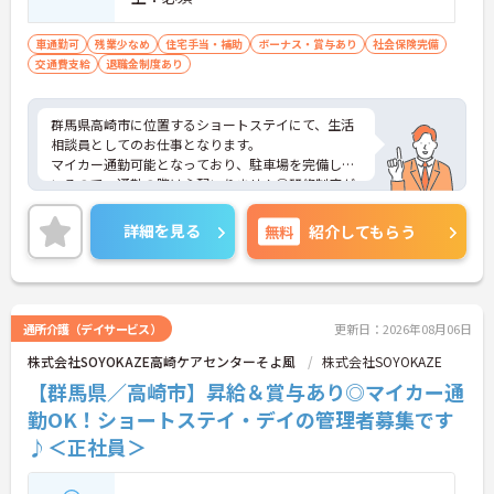
車通勤可
残業少なめ
住宅手当・補助
ボーナス・賞与あり
社会保険完備
交通費支給
退職金制度あり
群馬県高崎市に位置するショートステイにて、生活
相談員としてのお仕事となります。
マイカー通勤可能となっており、駐車場を完備して
いるので、通勤の際は心配いりません◎研修制度が
充実しているので、ご自身のスキルアップも目指せ
ます♪
詳細を見る
無料
紹介してもらう
ご興味ある方は面接ポイントをお伝えしますので、
お気軽にお問い合わせください♪
通所介護（デイサービス）
更新日：2026年08月06日
株式会社SOYOKAZE高崎ケアセンターそよ風
株式会社SOYOKAZE
【群馬県／高崎市】昇給＆賞与あり◎マイカー通
勤OK！ショートステイ・デイの管理者募集です
♪＜正社員＞