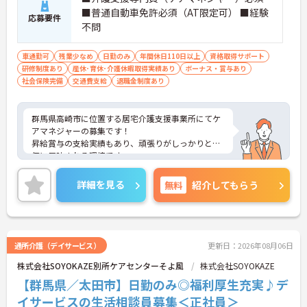
■普通自動車免許必須（AT限定可） ■経験
応募要件
不問
車通勤可
残業少なめ
日勤のみ
年間休日110日以上
資格取得サポート
研修制度あり
産休･育休･介護休暇取得実績あり
ボーナス・賞与あり
社会保険完備
交通費支給
退職金制度あり
群馬県高崎市に位置する居宅介護支援事業所にてケ
アマネジャーの募集です！
昇給賞与の支給実績もあり、頑張りがしっかりと評
価に反映される環境です。
ご興味ある方には、面接対策ポイントなど、さらに
詳細をお話しいたしますのでお気軽にご相談くださ
詳細を見る
無料
紹介してもらう
い！
通所介護（デイサービス）
更新日：2026年08月06日
株式会社SOYOKAZE別所ケアセンターそよ風
株式会社SOYOKAZE
【群馬県／太田市】日勤のみ◎福利厚生充実♪デ
イサービスの生活相談員募集＜正社員＞