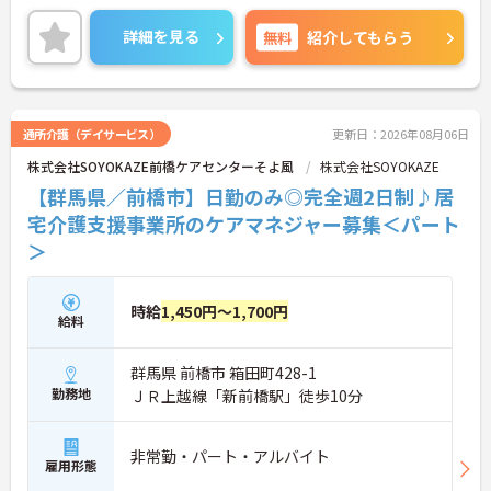
っかり評価される職場です◎ご興味のある方は、面
接ポイントをお伝えしますので、お気軽にご連絡く
詳細を見る
無料
紹介してもらう
ださい。
通所介護（デイサービス）
更新日：2026年08月06日
株式会社SOYOKAZE前橋ケアセンターそよ風
株式会社SOYOKAZE
【群馬県／前橋市】日勤のみ◎完全週2日制♪居
宅介護支援事業所のケアマネジャー募集＜パート
＞
時給
1,450円～1,700円
給料
群馬県 前橋市 箱田町428-1
勤務地
ＪＲ上越線「新前橋駅」徒歩10分
非常勤・パート・アルバイト
雇用形態