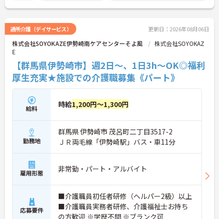
ご興味のある方は面接対策ポイントなどお話致しま
すのでお気軽にお問い合わせください。
通所介護（デイサービス）
更新日：2026年08月06日
株式会社SOYOKAZE伊勢崎南ケアセンターそよ風
株式会社SOYOKAZ
E
【群馬県伊勢崎市】週2日～、1日3h～OK◎福利
厚生充実★施設での介護職募集《パート》
時給
1,200円～1,300円
給料
群馬県 伊勢崎市 茂呂町二丁目3517-2
勤務地
ＪＲ両毛線「伊勢崎駅」バス・車11分
非常勤・パート・アルバイト
雇用形態
■介護職員初任者研修（ヘルパー2級）以上
■介護職員実務者研修、介護福祉士お持ち
応募要件
の方歓迎 ※学歴不問 ※ブランク可