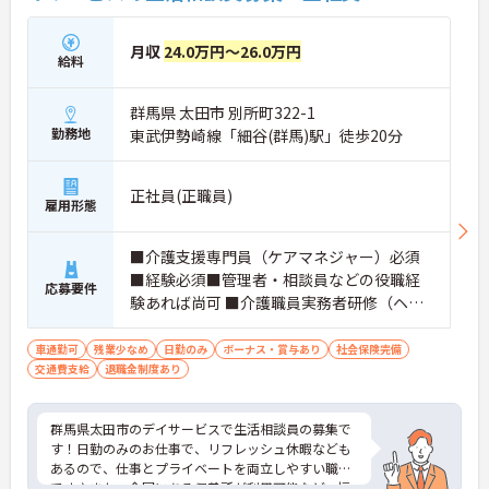
月収
24.0万円～26.0万円
給料
群馬県 太田市 別所町322-1
勤務地
東武伊勢崎線「細谷(群馬)駅」徒歩20分
正社員(正職員)
雇用形態
■介護支援専門員（ケアマネジャー）必須
■経験必須■管理者・相談員などの役職経
応募要件
験あれば尚可 ■介護職員実務者研修（ヘル
パー1級）以上、社会福祉士のいずれかあれ
ば尚可■普通自動車運転免許（AT限定可）
車通勤可
残業少なめ
日勤のみ
ボーナス・賞与あり
社会保険完備
交通費支給
退職金制度あり
必須
群馬県太田市のデイサービスで生活相談員の募集で
す！日勤のみのお仕事で、リフレッシュ休暇なども
あるので、仕事とプライベートを両立しやすい職場
です♪また、全国にある保養所が利用可能など、福