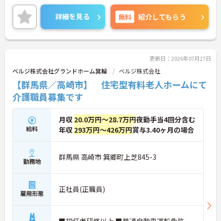
子さんがいる方も安心して勤務する事が出来ます。
今まで以上に利用者様に寄り添いたい・キレイな施
詳細を見る
無料
紹介してもらう
設で勤務したいと思う方に非常にオススメです♪ご
興味のある方はお気軽にお問い合わせ下さい。
更新日：2026年07月27日
ベルジ株式会社グランドホーム箕輪
ベルジ株式会社
【群馬県／高崎市】 住宅型有料老人ホームにて
介護職員募集です
月収
20.0万円～28.7万円
夜勤手当4回分含む
給料
年収
293万円～426万円
賞与3.40ヶ月の場合
群馬県 高崎市 箕郷町上芝845-3
勤務地
正社員(正職員)
雇用形態
■初任者研修以上 ■普通自動車運転免許