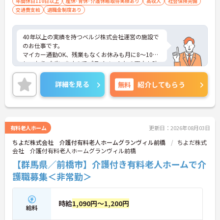
年間休日110日以上
産休･育休･介護休暇取得実績あり
高収入
社会保険完備
交通費支給
退職金制度あり
40年以上の実績を持つベルジ株式会社運営の施設で
のお仕事です。
マイカー通勤OK、残業もなくお休みも月に8～10日
しっかりございますのでプライベートとの両立も叶
います。
育児休暇取得実績もあり、扶養手当も豊富ですので
詳細を見る
無料
紹介してもらう
お子様がいらっしゃる方にもおすすめです。
ご興味ある方には面接対策ポイントなど、さらに詳
しい詳細をお話いたしますのでお気軽にご相談くだ
さい。
有料老人ホーム
更新日：2026年08月03日
ちよだ株式会社 介護付有料老人ホームグランヴィル前橋
ちよだ株式
会社 介護付有料老人ホームグランヴィル前橋
【群馬県／前橋市】介護付き有料老人ホームで介
護職募集＜非常勤＞
時給
1,090円～1,200円
給料