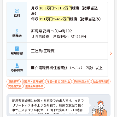
月収
20.3万円～31.2万円
程度（諸手当込
み）
給料
年収
291万円～452万円
程度（諸手当込み）
群馬県 高崎市 矢中町192
勤務地
ＪＲ高崎線「倉賀野駅」徒歩19分
正社員(正職員)
雇用形態
■介護職員初任者研修（ヘルパー2級）以上
応募要件
車通勤可
託児所・育児補助
年間休日110日以上
研修制度あり
社会保険完備
交通費支給
退職金制度あり
群馬県高崎市に位置する施設での求人です。まるで
リゾートホテルのような外観で、綺麗な施設で働く
事が出来ます♪年間休日113日で残業は0～10時間と
かなり少なめです◎託児所も完備しているため、お