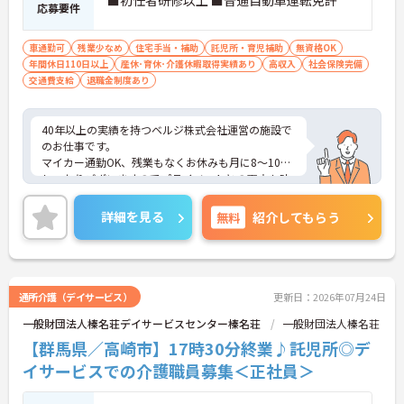
応募要件
車通勤可
残業少なめ
住宅手当・補助
託児所・育児補助
無資格OK
年間休日110日以上
産休･育休･介護休暇取得実績あり
高収入
社会保険完備
交通費支給
退職金制度あり
40年以上の実績を持つベルジ株式会社運営の施設で
のお仕事です。
マイカー通勤OK、残業もなくお休みも月に8～10日
しっかりございますのでプライベートとの両立も叶
います。
育児休暇取得実績もあり、扶養手当も豊富ですので
詳細を見る
無料
紹介してもらう
お子様がいらっしゃる方にもおすすめです。
ご興味ある方には面接対策ポイントなど、さらに詳
しい詳細をお話いたしますのでお気軽にご相談くだ
さい。
通所介護（デイサービス）
更新日：2026年07月24日
一般財団法人榛名荘デイサービスセンター榛名荘
一般財団法人榛名荘
【群馬県／高崎市】17時30分終業♪託児所◎デ
イサービスでの介護職員募集＜正社員＞