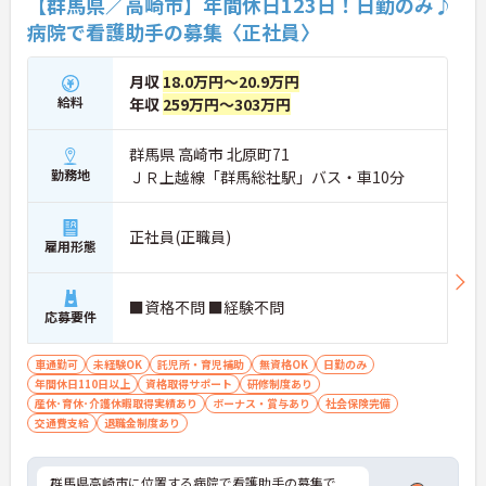
【群馬県／高崎市】年間休日123日！日勤のみ♪
病院で看護助手の募集〈正社員〉
月収
18.0万円～20.9万円
給料
年収
259万円～303万円
群馬県 高崎市 北原町71
勤務地
ＪＲ上越線「群馬総社駅」バス・車10分
正社員(正職員)
雇用形態
■資格不問 ■経験不問
応募要件
車通勤可
未経験OK
託児所・育児補助
無資格OK
日勤のみ
年間休日110日以上
資格取得サポート
研修制度あり
産休･育休･介護休暇取得実績あり
ボーナス・賞与あり
社会保険完備
交通費支給
退職金制度あり
群馬県高崎市に位置する病院で看護助手の募集で