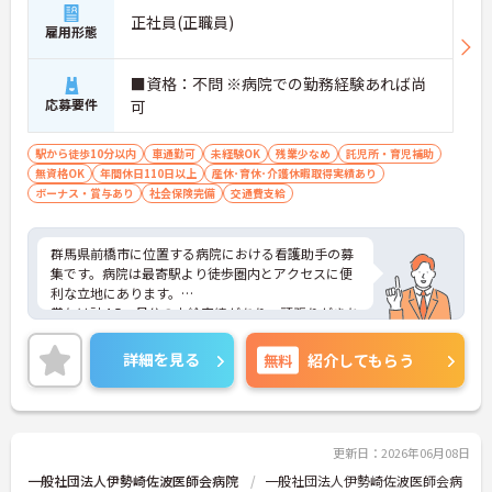
正社員(正職員)
雇用形態
■資格：不問 ※病院での勤務経験あれば尚
応募要件
可
駅から徒歩10分以内
車通勤可
未経験OK
残業少なめ
託児所・育児補助
無資格OK
年間休日110日以上
産休･育休･介護休暇取得実績あり
ボーナス・賞与あり
社会保険完備
交通費支給
群馬県前橋市に位置する病院における看護助手の募
集です。病院は最寄駅より徒歩圏内とアクセスに便
利な立地にあります。
賞与は計4.5ヶ月分の支給実績があり、頑張りがきち
んと評価される職場です。また、利用可能な託児所
があり、子育て世代の方も安心してご勤務いただけ
詳細を見る
無料
紹介してもらう
ます。
ご興味のある方には、面接対策ポイントなど、さら
に詳細をご案内しますのでお気軽にご相談くださ
い！
更新日：2026年06月08日
一般社団法人伊勢崎佐波医師会病院
一般社団法人伊勢崎佐波医師会病