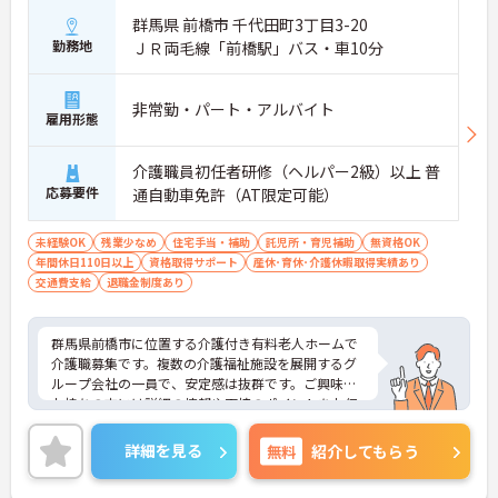
群馬県 前橋市 千代田町3丁目3-20
勤務地
ＪＲ両毛線「前橋駅」バス・車10分
非常勤・パート・アルバイト
雇用形態
介護職員初任者研修（ヘルパー2級）以上 普
応募要件
通自動車免許（AT限定可能）
未経験OK
残業少なめ
住宅手当・補助
託児所・育児補助
無資格OK
年間休日110日以上
資格取得サポート
産休･育休･介護休暇取得実績あり
交通費支給
退職金制度あり
群馬県前橋市に位置する介護付き有料老人ホームで
介護職募集です。複数の介護福祉施設を展開するグ
ループ会社の一員で、安定感は抜群です。ご興味を
お持ちの方には詳細の情報や面接のポイントをお伝
えしますのでお気軽にお問い合わせくださいませ。
詳細を見る
無料
紹介してもらう