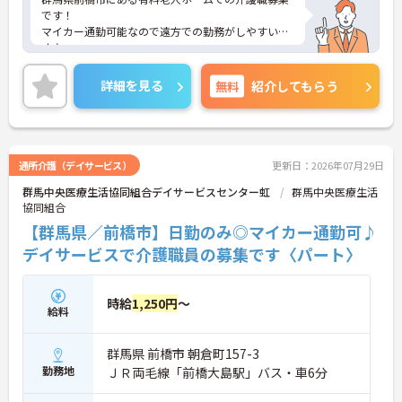
です！
マイカー通勤可能なので遠方での勤務がしやすいで
す♪
残業時間は月3時間程度と少なめなので、ご自身の
時間を大切にできます☆
詳細を見る
無料
紹介してもらう
また未経験でも相談可能なので、心機一転新しい場
所で頑張りたい方におすすめです◎
ご興味ある方には、面接対策ポイントなど、さらに
詳細をお話しいたしますのでお気軽にご相談くださ
い。
通所介護（デイサービス）
更新日：2026年07月29日
群馬中央医療生活協同組合デイサービスセンター虹
群馬中央医療生活
協同組合
【群馬県／前橋市】日勤のみ◎マイカー通勤可♪
デイサービスで介護職員の募集です〈パート〉
時給
1,250円
～
給料
群馬県 前橋市 朝倉町157-3
勤務地
ＪＲ両毛線「前橋大島駅」バス・車6分