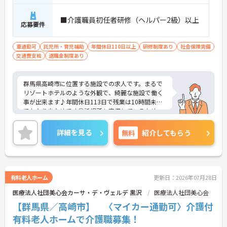
■介護職員初任者研修（ヘルパー2級）以上
応募要件
車通勤可
託児所・育児補助
年間休日110日以上
研修制度あり
社会保険完備
交通費支給
退職金制度あり
群馬県高崎市に位置する施設での求人です。まるで
リゾートホテルのような外観で、綺麗な施設で働く
事が出来ます♪年間休日113日で残業は10時間未満
でかなり少なめです◎託児所も完備しているため、
お子さんがいる方も安心して勤務する事が出来ま
す。今まで以上に利用者様に寄り添いたい・キレイ
詳細を見る
無料
紹介してもらう
な施設で勤務したいと思う方に非常にオススメです
♪ご興味のある方はお気軽にお問い合わせ下さい。
有料老人ホーム
更新日：2026年07月28日
医療法人社団美心会カーサ・デ・ヴェルデ 黒沢
医療法人社団美心会
【群馬県／高崎市】 〈マイカー通勤可〉介護付
有料老人ホームで介護職募集！