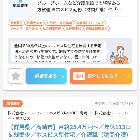
グループホームなど介護施設での経験ある
応募要件
方歓迎 ※ホスピス勤務（訪問介護）や「看
取り」が初めての方も可
車通勤可
残業少なめ
託児所・育児補助
年間休日110日以上
ボーナス・賞与あり
社会保険完備
交通費支給
退職金制度あり
全国で30拠点以上のホスピス型住宅を展開する安定
法人が運営する施設です。施設内での訪問介護業務
となるため、移動の負担が少なく、困った時にはす
ぐに仲間に相談できるチーム体制が魅力です。残業
は全社平均残業月5時間程度と少なく、3日以上の連
続休暇で支援金が支給される独自の制度や、美容皮
詳細を見る
無料
紹介してもらう
膚科などの割引が受けられる福利厚生も充実してい
ます。ホスピスケアが初めてでも、充実した入社時
研修と資格取得支援制度を活用し、専門性を高めな
がらご自身のキャリアアップを目指すことができま
す。ご入居者さまの生きる喜びに寄り添いながらチ
訪問看護
更新日：2026年07月31日
ームで協力しながらより良いケアを提供したい方に
株式会社シーユーシー・ホスピスReHOPE 高崎
株式会社シーユーシ
ぴったりの環境です。
ー・ホスピス
★おすすめPOINT★
【群馬県／高崎市】月給25.4万円～／年休113日
【「看取り・難病ケアのプロ」として成長できる環
＆残業少／ホスピス型住宅／介護職（訪問介護）
境が整っています】