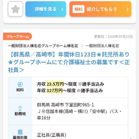
可能託児所があり、子育て中の方も安心して働ける
環境が整っております◎マイカー通勤も可能で駐車
詳細を見る
無料
紹介してもらう
場も完備されており、通勤もラクラク安心です！
ご興味のある方は、面接のポイントをお伝えします
のでお気軽にご連絡ください！
グループホーム
更新日：2026年07月23日
一般財団法人榛名荘グループホーム榛名荘
一般財団法人榛名荘
【群馬県／高崎市】年間休日123日★託児所あり
★グループホームにて介護福祉士の募集です＜正
社員＞
月収
23.5万円
～程度 ※諸手当込み
給料
年収
327万円
～程度 ※諸手当込み
群馬県 高崎市 下室田町965-1
ＪＲ信越本線(高崎－横川)「安中駅」バス・
勤務地
車16分
正社員(正職員)
雇用形態