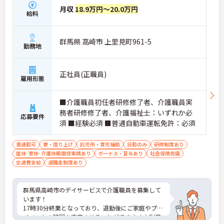
月収
18.9万円～20.0万円
給料
群馬県 高崎市 上里見町961-5
勤務地
正社員(正職員)
雇用形態
■介護職員初任者研修修了者、介護職員実
務者研修修了者、介護福祉士：いずれか必
応募要件
須 ■経験必須 ■普通自動車運転免許：必須
車通勤可
寮・借り上げ
託児所・育児補助
日勤のみ
研修制度あり
産休･育休･介護休暇取得実績あり
ボーナス・賞与あり
社会保険完備
交通費支給
退職金制度あり
群馬県高崎市のデイサービスで介護職員を募集して
います！
17時30分終業となっており、退勤後にご家庭やプラ
イベートの時間を充実させることができます♪利用