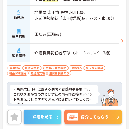
群馬県 太田市 高林東町1800
勤務地
東武伊勢崎線「太田(群馬)駅」バス・車10分
正社員(正職員)
雇用形態
介護職員初任者研修（ホームヘルパー2級）
応募要件
車通勤可
残業少なめ
託児所・育児補助
日勤のみ
夏～秋入職可
社会保険完備
交通費支給
退職金制度あり
群馬県太田市に位置する病院で看護助手募集です。
ご興味をお持ちの方には詳細の情報や面接のポイン
トをお伝えしますのでお気軽にお問い合わせくださ
いませ。
詳細を見る
無料
紹介してもらう