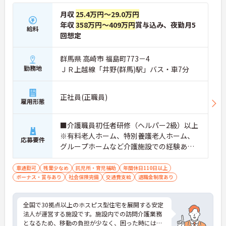
・がん末期・神経難病の方に特化したホスピス型住
宅ならではの専門的なスキルを、日常業務の中で習
月収
25.4万円～29.0万円
得することができます
年収
358万円～409万円
賞与込み、夜勤月5
給料
・入社時は先輩スタッフの同行訪問からスタートす
回想定
るため、訪問介護未経験の方も安心して業務に慣れ
ることができます
・訪問診療医と24時間連携し、チームで看取りに取
群馬県 高崎市 福島町773－4
り組む体制が整っているため、「看取りのプロ」と
勤務地
ＪＲ上越線「井野(群馬)駅」バス・車7分
して他施設では得られない経験を積むことができま
す
【頑張りがしっかり給与・評価に反映される職場で
正社員(正職員)
雇用形態
す】
・介護福祉士手当25,000円、処遇改善手当78,000
円、賞与は年2回＋処遇改善一時金も別途支給され
■介護職員初任者研修（ヘルパー2級）以上
ています。
※有料老人ホーム、特別養護老人ホーム、
・入社半年でリーダーを任されたスタッフの実績が
応募要件
グループホームなど介護施設での経験ある
あるなど、年次にかかわらず頑張りが評価され、キ
ャリアアップを実現できる職場環境です
方歓迎 ※ホスピス勤務（訪問介護）や「看
【働きやすい休日・残業面と、長く安心して働ける
取り」が初めての方も可
車通勤可
残業少なめ
託児所・育児補助
年間休日110日以上
福利厚生が魅力です】
ボーナス・賞与あり
社会保険完備
交通費支給
退職金制度あり
・月9日公休に加え、夏季・冬季休暇各3日が確保さ
れており（年間休日113日）、オンオフのメリハリ
をつけて働くことができます。
全国で30拠点以上のホスピス型住宅を展開する安定
・全社平均残業月5時間程度と、業界平均を大きく
法人が運営する施設です。施設内での訪問介護業務
下回る少ない残業時間を実現しています
となるため、移動の負担が少なく、困った時にはす