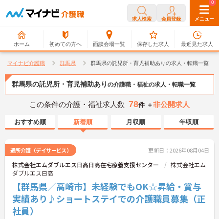
0
0
求人検索
会員登録
メニュー
ホーム
初めての方へ
面談会場一覧
保存した求人
最近見た求人
マイナビ介護職
群馬県
群馬県の託児所・育児補助ありの求人・転職一覧
群馬県の託児所・育児補助あり
の介護職・福祉の求人・転職一覧
78
この条件の介護・福祉求人数
非公開求人
件 ＋
おすすめ順
新着順
月収順
年収順
通所介護（デイサービス）
更新日：2026年08月04日
株式会社エムダブルエス日高日高在宅療養支援センター
株式会社エム
ダブルエス日高
【群馬県／高崎市】未経験でもOK☆昇給・賞与
実績あり♪ショートステイでの介護職員募集（正
社員）