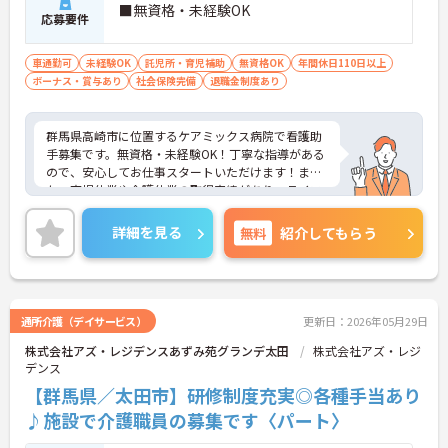
■無資格・未経験OK
応募要件
車通勤可
未経験OK
託児所・育児補助
無資格OK
年間休日110日以上
ボーナス・賞与あり
社会保険完備
退職金制度あり
群馬県高崎市に位置するケアミックス病院で看護助
手募集です。無資格・未経験OK！丁寧な指導がある
ので、安心してお仕事スタートいただけます！ま
た、育児休業や介護休業の取得実績があり、ライフ
ステージに変化があった際も安心です◎ご興味のあ
る方はご面接のポイントお伝えしますのでご気軽に
詳細を見る
無料
紹介してもらう
お問い合わせください。
通所介護（デイサービス）
更新日：2026年05月29日
株式会社アズ・レジデンスあずみ苑グランデ太田
株式会社アズ・レジ
デンス
【群馬県／太田市】研修制度充実◎各種手当あり
♪施設で介護職員の募集です〈パート〉