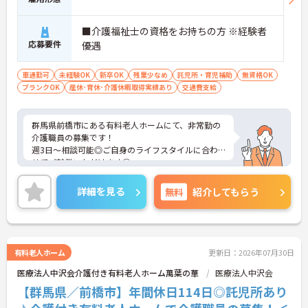
す】
・処遇改善手当78,000円、賞与は年2回＋処遇改善
■介護福祉士の資格をお持ちの方 ※経験者
一時金も別途支給されています。
応募要件
優遇
・入社半年でリーダーを任されたスタッフの実績が
あるなど、年次にかかわらず頑張りが評価され、キ
ャリアアップを実現できる職場環境です
車通勤可
未経験OK
新卒OK
残業少なめ
託児所・育児補助
無資格OK
【働きやすい休日・残業面と、長く安心して働ける
ブランクOK
産休･育休･介護休暇取得実績あり
交通費支給
福利厚生が魅力です】
・月9日公休に加え、夏季・冬季休暇各3日が確保さ
れており（年間休日113日）、オンオフのメリハリ
群馬県前橋市にある有料老人ホームにて、非常勤の
をつけて働くことができます。
介護職員の募集です！
・全社平均残業月5時間程度と、業界平均を大きく
週3日～相談可能◎ご自身のライフスタイルに合わ
下回る少ない残業時間を実現しています
せてご就業いただけます◎
・退職金制度（勤続3年以上）・保育手当・育児短
施設内に託児所もございますので、子育て中の方も
時間勤務・マインドフルネスプログラムなど、長期
仕事との両立が可能です。
詳細を見る
無料
紹介してもらう
的に安心して働き続けるための制度が充実していま
ご興味ある方には、面接対策ポイントなど、さらに
す
詳細をお話しいたしますのでお気軽にご相談くださ
い。
有料老人ホーム
更新日：2026年07月30日
医療法人中沢会介護付き有料老人ホーム萬葉の華
医療法人中沢会
【群馬県／前橋市】年間休日114日◎託児所あり