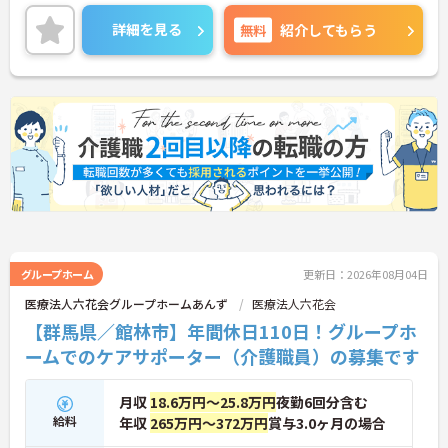
ご興味のある方には、面接対策ポイントなど、さら
に詳細をお話しいたしますのでお気軽にご相談くだ
詳細を見る
無料
紹介してもらう
さい！
グループホーム
更新日：2026年08月04日
医療法人六花会グループホームあんず
医療法人六花会
【群馬県／館林市】年間休日110日！グループホ
ームでのケアサポーター（介護職員）の募集です
月収
18.6万円～25.8万円
夜勤6回分含む
給料
年収
265万円～372万円
賞与3.0ヶ月の場合