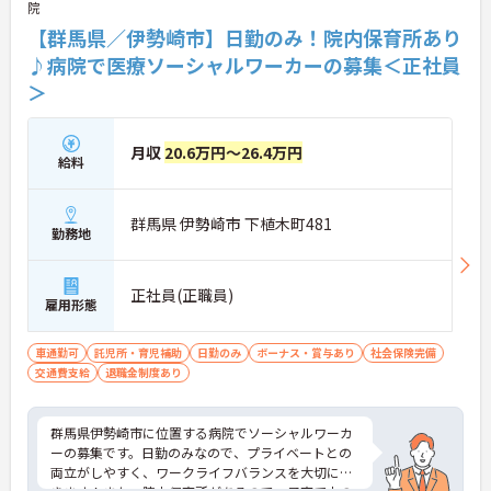
院
【群馬県／伊勢崎市】日勤のみ！院内保育所あり
♪病院で医療ソーシャルワーカーの募集＜正社員
＞
月収
20.6万円～26.4万円
給料
群馬県 伊勢崎市 下植木町481
勤務地
正社員(正職員)
雇用形態
車通勤可
託児所・育児補助
日勤のみ
ボーナス・賞与あり
社会保険完備
交通費支給
退職金制度あり
群馬県伊勢崎市に位置する病院でソーシャルワーカ
ーの募集です。日勤のみなので、プライベートとの
両立がしやすく、ワークライフバランスを大切にで