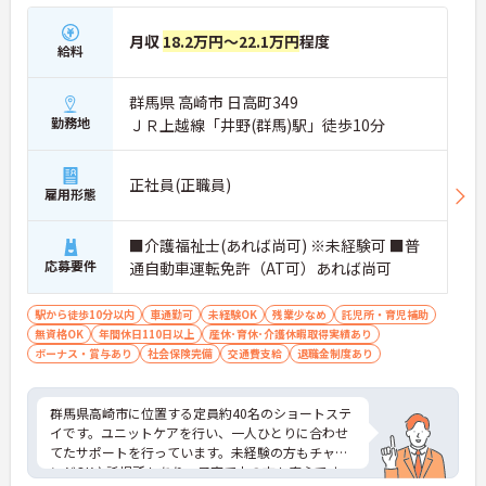
月収
18.2万円～22.1万円
程度
給料
群馬県 高崎市 日高町349
勤務地
ＪＲ上越線「井野(群馬)駅」徒歩10分
正社員(正職員)
雇用形態
■介護福祉士(あれば尚可) ※未経験可 ■普
応募要件
通自動車運転免許（AT可）あれば尚可
駅から徒歩10分以内
車通勤可
未経験OK
残業少なめ
託児所・育児補助
無資格OK
年間休日110日以上
産休･育休･介護休暇取得実績あり
ボーナス・賞与あり
社会保険完備
交通費支給
退職金制度あり
群馬県高崎市に位置する定員約40名のショートステ
イです。ユニットケアを行い、一人ひとりに合わせ
てたサポートを行っています。未経験の方もチャレ
ンジOK♪託児所もあり、子育て中の方も安心です。