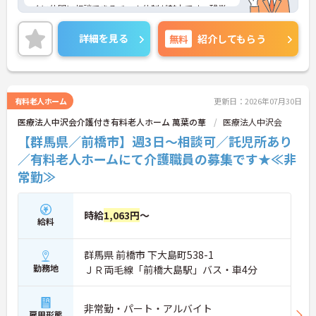
・退職金制度（勤続3年以上）・保育手当・育児短
ぐに仲間に相談できるチーム体制が魅力です。残業
時間勤務・マインドフルネスプログラムなど、長期
は全社平均残業月5時間程度と少なく、3日以上の連
的に安心して働き続けるための制度が充実していま
続休暇で支援金が支給される独自の制度や、美容皮
詳細を見る
無料
紹介してもらう
す
膚科などの割引が受けられる福利厚生も充実してい
ます。ホスピスケアが初めてでも、充実した入社時
研修と資格取得支援制度を活用し、専門性を高めな
がらご自身のキャリアアップを目指すことができま
す。ご入居者さまの生きる喜びに寄り添いながらチ
有料老人ホーム
更新日：2026年07月30日
ームで協力しながらより良いケアを提供したい方に
医療法人中沢会介護付き有料老人ホーム 萬葉の華
医療法人中沢会
ぴったりの環境です。
【群馬県／前橋市】週3日～相談可／託児所あり
★おすすめPOINT★
／有料老人ホームにて介護職員の募集です★≪非
【「看取り・難病ケアのプロ」として成長できる環
常勤≫
境が整っています】
・がん末期・神経難病の方に特化したホスピス型住
宅ならではの専門的なスキルを、日常業務の中で習
得することができます
時給
1,063円
～
給料
・入社時は先輩スタッフの同行訪問からスタートす
るため、訪問介護未経験の方も安心して業務に慣れ
ることができます
群馬県 前橋市 下大島町538-1
・訪問診療医と24時間連携し、チームで看取りに取
勤務地
ＪＲ両毛線「前橋大島駅」バス・車4分
り組む体制が整っているため、「看取りのプロ」と
して他施設では得られない経験を積むことができま
す
非常勤・パート・アルバイト
【頑張りがしっかり給与・評価に反映される職場で
雇用形態