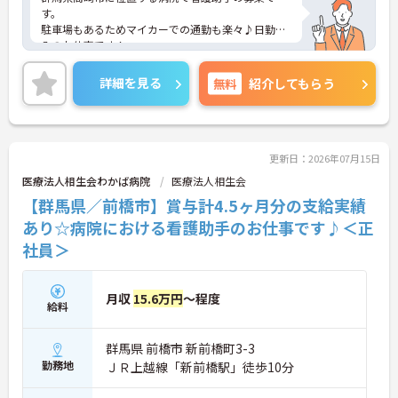
す。
駐車場もあるためマイカーでの通勤も楽々♪日勤の
みのお仕事です！
年間休日118日もあるためプライベートとの両立を
目指す方におすすめの環境です◎また未経験の方で
詳細を見る
無料
紹介してもらう
もチャレンジできる職場で、丁寧な研修とフォロー
体制で、経験に関わらず安心してスタートできま
す。
こちらの求人にご興味がございましたら面接のポイ
ントもお伝えしますので是非ご応募お待ちしており
更新日：2026年07月15日
ます。
医療法人相生会わかば病院
医療法人相生会
【群馬県／前橋市】賞与計4.5ヶ月分の支給実績
あり☆病院における看護助手のお仕事です♪＜正
社員＞
月収
15.6万円
～程度
給料
群馬県 前橋市 新前橋町3-3
勤務地
ＪＲ上越線「新前橋駅」徒歩10分