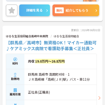
きます！また、院内保育所があるので、子育て中の
方も働きやすい環境です◎ご興味のある方はご面接
のポイントお伝えしますのでご気軽にお問い合わせ
詳細を見る
無料
紹介してもらう
ください。
更新日：2026年06月02日
はるな生活協同組合高崎中央病院
はるな生活協同組合
【群馬県／高崎市】無資格OK！マイカー通勤可
♪ケアミックス病院で看護助手募集＜正社員＞
月収
19.0万円～26.8万円
給料
群馬県 高崎市 高関町498‐1
勤務地
ＪＲ高崎線「高崎(ＪＲ)駅」バス・車11分
正社員(正職員)
雇用形態