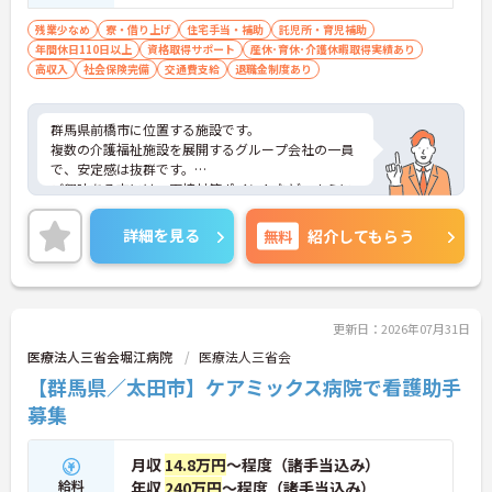
残業少なめ
寮・借り上げ
住宅手当・補助
託児所・育児補助
年間休日110日以上
資格取得サポート
産休･育休･介護休暇取得実績あり
高収入
社会保険完備
交通費支給
退職金制度あり
群馬県前橋市に位置する施設です。
複数の介護福祉施設を展開するグループ会社の一員
で、安定感は抜群です。
ご興味ある方には、面接対策ポイントなど、さらに
詳細をお話しいたしますのでお気軽にご相談くださ
い！
詳細を見る
無料
紹介してもらう
更新日：2026年07月31日
医療法人三省会堀江病院
医療法人三省会
【群馬県／太田市】ケアミックス病院で看護助手
募集
月収
14.8万円
～程度（諸手当込み）
給料
年収
240万円
～程度（諸手当込み）