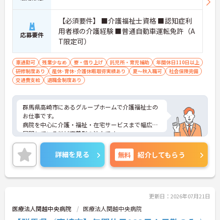
【必須要件】 ■介護福祉士資格 ■認知症利
用者様の介護経験 ■普通自動車運転免許（A
応募要件
T限定可）
車通勤可
残業少なめ
寮・借り上げ
託児所・育児補助
年間休日110日以上
研修制度あり
産休･育休･介護休暇取得実績あり
夏～秋入職可
社会保険完備
交通費支給
退職金制度あり
群馬県高崎市にあるグループホームで介護福祉士の
お仕事です。
病院を中心に介護・福祉・在宅サービスまで幅広く
展開している地域密着型の法人です。
福利厚生が非常に充実しており、地域のスポーツイ
ベント等への参加費も会社が負担してくれます。毎
詳細を見る
無料
紹介してもらう
年多くの職員が参加されています♪
また有給休暇は採用時に即日付与され、1時間単位
や半日取得も可能◎
ご興味ある方には、面接対策ポイントなど、詳細を
お話しいたしますのでお気軽にご相談ください。
更新日：2026年07月21日
医療法人関越中央病院
医療法人関越中央病院