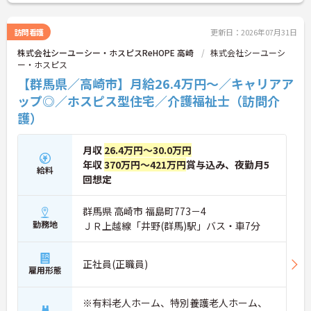
訪問看護
更新日：2026年07月31日
株式会社シーユーシー・ホスピスReHOPE 高崎
株式会社シーユーシ
ー・ホスピス
【群馬県／高崎市】月給26.4万円～／キャリアア
ップ◎／ホスピス型住宅／介護福祉士（訪問介
護）
月収
26.4万円～30.0万円
年収
370万円～421万円
賞与込み、夜勤月5
給料
回想定
群馬県 高崎市 福島町773－4
勤務地
ＪＲ上越線「井野(群馬)駅」バス・車7分
正社員(正職員)
雇用形態
※有料老人ホーム、特別養護老人ホーム、