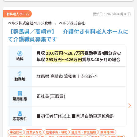
有料老人ホーム
更新日：2026年08月03日
ベルジ株式会社ベルジ箕輪
ベルジ株式会社
【群馬県／高崎市】 介護付き有料老人ホームに
て介護職員募集です
月収
20.0万円～28.7万円
夜勤手当4回分含む
給料
年収
293万円～426万円
賞与3.40ヶ月の場合
群馬県 高崎市 箕郷町上芝839-4
勤務地
正社員(正職員)
雇用形態
■初任者研修以上 ■普通自動車運転免許
応募要件
車通勤可
残業少なめ
住宅手当・補助
託児所・育児補助
無資格OK