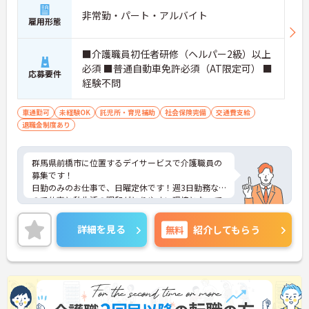
非常勤・パート・アルバイト
雇用形態
■介護職員初任者研修（ヘルパー2級）以上
必須 ■普通自動車免許必須（AT限定可） ■
応募要件
経験不問
車通勤可
未経験OK
託児所・育児補助
社会保険完備
交通費支給
退職金制度あり
群馬県前橋市に位置するデイサービスで介護職員の
募集です！
日勤のみのお仕事で、日曜定休です！週3日勤務な
ので仕事と私生活の調和がとりやすい環境となって
おります！マイカーでの通勤もOK！昇給制度があ
り、頑張りが評価されてしっかりと還元されます。
詳細を見る
無料
紹介してもらう
現場経験のない方でもチャレンジできる職場で、し
っかりとしたフォロー体制で、経験に関わらず安心
してスタートできます。
こちらの求人にご興味がございましたら面接のポイ
ントもお伝えしますので是非ご応募お待ちしており
ます。