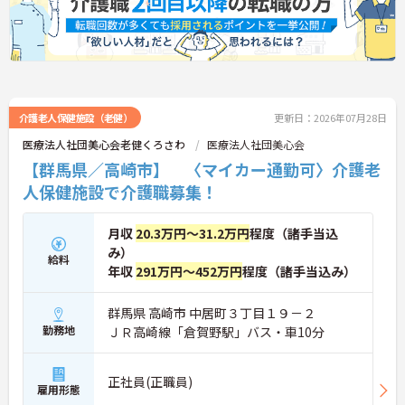
介護老人保健施設（老健）
更新日：2026年07月28日
医療法人社団美心会老健くろさわ
医療法人社団美心会
【群馬県／高崎市】 〈マイカー通勤可〉介護老
人保健施設で介護職募集！
月収
20.3万円～31.2万円
程度（諸手当込
み）
給料
年収
291万円～452万円
程度（諸手当込み）
群馬県 高崎市 中居町３丁目１９－２
勤務地
ＪＲ高崎線「倉賀野駅」バス・車10分
正社員(正職員)
雇用形態