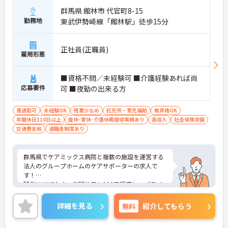
群馬県 館林市 代官町8-15
勤務地
東武伊勢崎線「館林駅」徒歩15分
正社員(正職員)
雇用形態
■資格不問／未経験可 ■介護経験あれば尚
応募要件
可 ■夜勤の出来る方
車通勤可
未経験OK
残業少なめ
託児所・育児補助
無資格OK
年間休日110日以上
産休･育休･介護休暇取得実績あり
高収入
社会保険完備
交通費支給
退職金制度あり
群馬県でケアミックス病院と複数の施設を運営する
法人のグループホームのケアサポーターの求人で
す！
残業はほぼなく、年間休日も110日程度と、プライ
ベートも充実できる環境です。
ご興味ある方には、面接対策ポイントなど、さらに
詳細を見る
無料
紹介してもらう
詳細をお話しいたしますのでお気軽にご相談くださ
い！