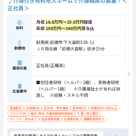
♪介護付き有料老人ホームで介護職員の募集！＜
正社員＞
月収
16.8万円～25.0万円
程度
給料
年収
258万円～360万円
賞与込
群馬県 前橋市 下大島町538-11
勤務地
ＪＲ両毛線「前橋大島駅」徒歩15分
正社員(正職員)
雇用形態
■初任者研修（ヘルパー2級）、実務者研修
（ヘルパー1級） ※介護福祉士があれば尚
応募要件
良し ※経験・スキル不問
車通勤可
未経験OK
託児所・育児補助
無資格OK
年間休日110日以上
ブランクOK
産休･育休･介護休暇取得実績あり
夏～秋入職可
ボーナス・賞与あり
社会保険完備
交通費支給
退職金制度あり
群馬県前橋市にある有料老人ホームでの介護職募集