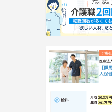
介護老
医療法
【群
人保
月収
20.3万
給料
年収
291万円