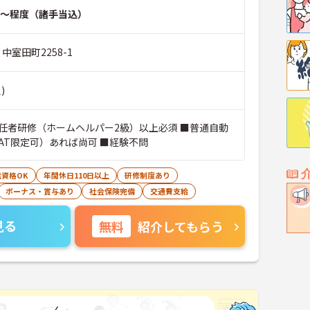
～程度（諸手当込）
中室田町2258-1
)
任者研修（ホームヘルパー2級）以上必須 ■普通自動
AT限定可）あれば尚可 ■経験不問
無資格OK
年間休日110日以上
研修制度あり
ボーナス・賞与あり
社会保険完備
交通費支給
見る
無料
紹介してもらう