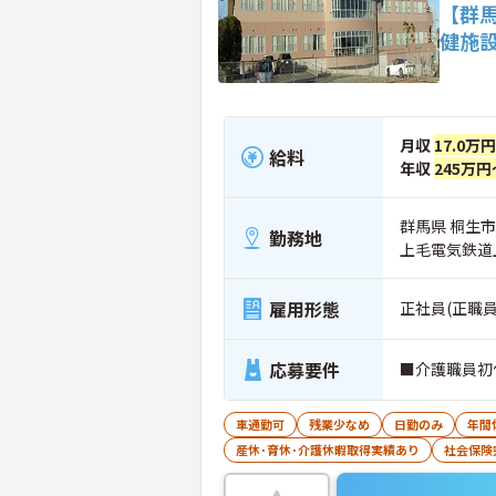
【群
健施
月収
17.0万
給料
年収
245万円
群馬県 桐生市
勤務地
上毛電気鉄道
雇用形態
正社員(正職員
応募要件
■介護職員初
車通勤可
残業少なめ
日勤のみ
年間
産休･育休･介護休暇取得実績あり
社会保険