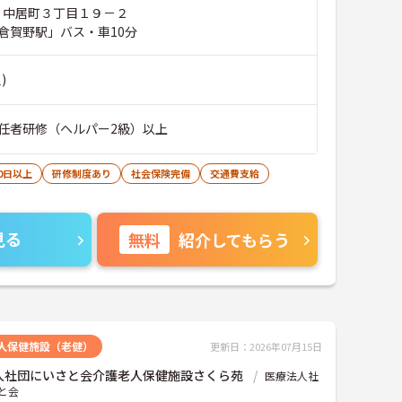
市 中居町３丁目１９－２
倉賀野駅」バス・車10分
)
任者研修（ヘルパー2級）以上
0日以上
研修制度あり
社会保険完備
交通費支給
見る
無料
紹介してもらう
人保健施設（老健）
更新日：2026年07月15日
人社団にいさと会介護老人保健施設さくら苑
医療法人社
と会