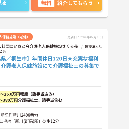
見る
無料
紹介してもらう
人保健施設（老健）
更新日：2026年07月15日
人社団にいさと会介護老人保健施設さくら苑
医療法人社
と会
馬県／桐生市】年間休日120日★充実な福利
♪介護老人保健施設にて介護福祉士の募集で
円～26.0万円
程度（諸手当込み）
～380万円
介護福祉士、諸手当含む
 新里町新川2488番地
上毛線「新川(群馬)駅」徒歩12分