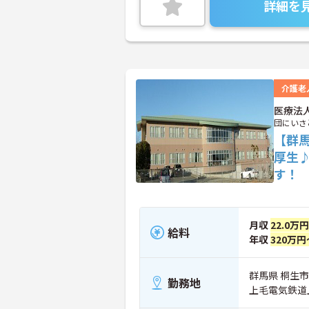
詳細を
介護老
医療法
団にいさ
【群
厚生
す！
月収
22.0万
給料
年収
320万円
群馬県 桐生市
勤務地
上毛電気鉄道