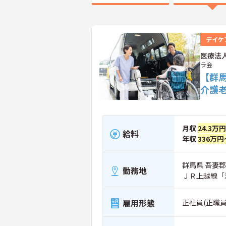
デイケ
医療法
ラ会
【群
介護
月収
24.3万
給料
年収
336万円
群馬県 吾妻郡
勤務地
ＪＲ上越線「
雇用形態
正社員(正職員