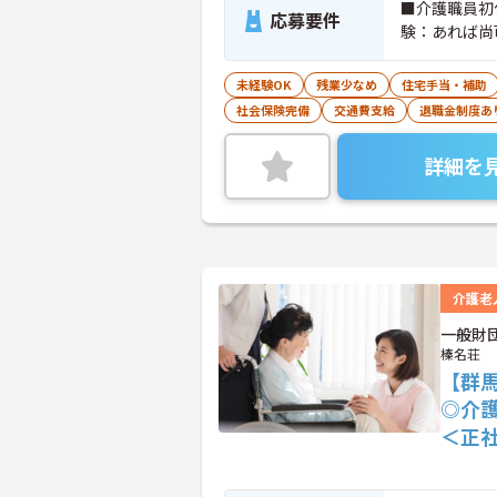
■介護職員初
応募要件
験：あれば尚
未経験OK
残業少なめ
住宅手当・補助
社会保険完備
交通費支給
退職金制度あ
詳細を
介護老
一般財
榛名荘
【群
◎介
＜正