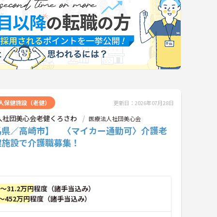
人保健施設（老健）
更新日：2026年07月28日
人社団美心会老健くろさわ
医療法人社団美心会
馬県／高崎市】 〈マイカー通勤可〉介護老
健施設で介護職募集！
円～31.2万円
程度（諸手当込み）
～452万円
程度（諸手当込み）