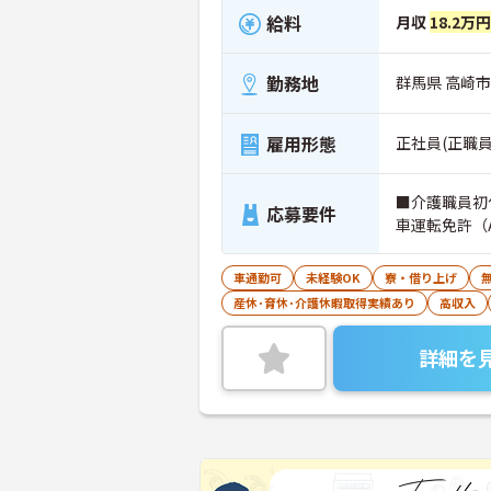
給料
月収
18.2万円
勤務地
群馬県 高崎市 
雇用形態
正社員(正職員
■介護職員初
応募要件
車運転免許（
車通勤可
未経験OK
寮・借り上げ
産休･育休･介護休暇取得実績あり
高収入
詳細を