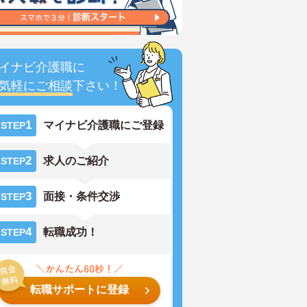
イナビ介護職に
気軽にご相談
下さい！
1
マイナビ介護職にご登録
STEP
2
求人のご紹介
STEP
3
面接・条件交渉
STEP
4
転職成功！
STEP
転職サポートに登録