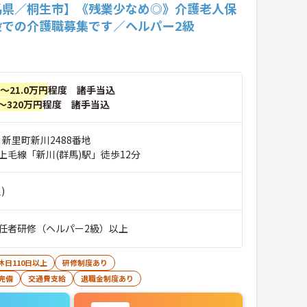
馬県／桐生市】《残業少なめ◎》介護老人保
設での介護職募集です／ヘルパー2級
円～21.0万円
程度 諸手当込
～320万円
程度 諸手当込
 新里町新川2488番地
上毛線「新川(群馬)駅」徒歩12分
)
任者研修（ヘルパー2級）以上
休日110日以上
研修制度あり
完備
交通費支給
退職金制度あり