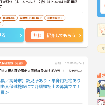
任者研修（ホームヘルパー2級）以上あれば尚可 ■経
可
無資格OK
年間休日110日以上
研修制度あり
り
見る
無料
紹介してもらう
人保健施設（老健）
更新日：2026年08月04日
団法人榛名荘介護老人保健施設あけぼの苑
一般財団法人
馬県／高崎市】託児所あり・単身用社宅あり
護老人保健施設にて介護福祉士の募集です！
社員＞