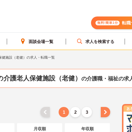
転職
無料!簡単1分
面談会場一覧
求人を検索する
保健施設（老健）の求人・転職一覧
の介護老人保健施設（老健）
の介護職・福祉の求
1
2
3
月収順
年収順