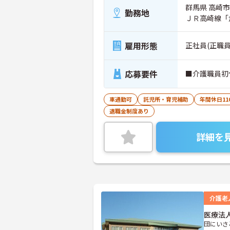
群馬県 高崎
勤務地
ＪＲ高崎線「
雇用形態
正社員(正職員
応募要件
■介護職員初
車通勤可
託児所・育児補助
年間休日11
退職金制度あり
詳細を
介護老
医療法
団にいさ