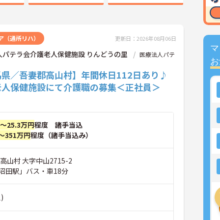
ア（通所リハ）
更新日：2026年08月06日
マ
人パテラ会介護老人保健施設 りんどうの里
医療法人パテ
お
馬県／吾妻郡高山村】年間休日112日あり♪
老人保健施設にて介護職の募集＜正社員＞
円～25.3万円
程度 諸手当込
～351万円
程度（諸手当込み）
高山村 大字中山2715-2
沼田駅」バス・車18分
)