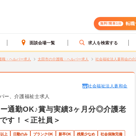
転職
無料!簡単1分
面談会場一覧
求人を検索する
護職・ヘルパー求人
太田市の介護職・ヘルパー求人
社会福祉法人蒼和会の介
社会福祉法人蒼和会
パー、介護福祉士求人
ー通勤OK♪賞与実績3ヶ月分◎介護老
です！＜正社員＞
日以上
日勤のみ
ブランクOK
新卒OK
残業少なめ
社会保険完備