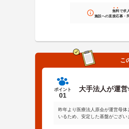
無料
で求
施設への直接応募・
こ
大手法人が運営
ポイント
01
昨年より医療法人原会が運営母体
いるため、安定した基盤がござい