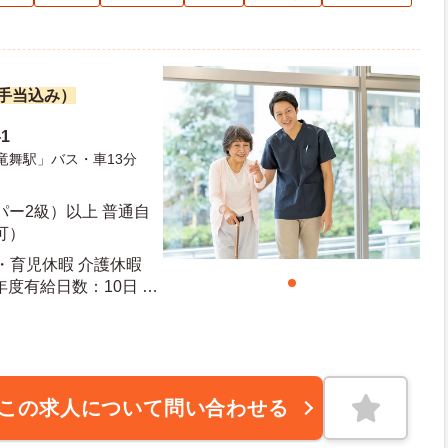
諸手当込み）
1
竜舞駅」バス・車13分
ー2級）以上 普通自
可）
産・育児休暇 介護休暇
この求人について問い合わせる