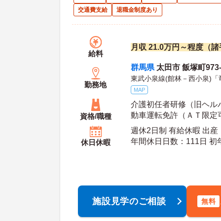
交通費支給
退職金制度あり
月収 21.0万円～程度（
給料
群馬県
太田市 飯塚町973-
東武小泉線(館林－西小泉)「
勤務地
MAP
介護初任者研修（旧ヘルパ
動車運転免許（ＡＴ限定
資格/職種
週休2日制 有給休暇 出
年間休日日数：111日 初年度有給日数：10日 最
休日休暇
大有給日数：20日
施設見学のご相談
無料