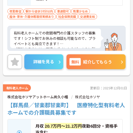
夜勤専従
駅から徒歩10分以内
車通勤可
残業少なめ
産休･育休･介護休暇取得実績あり
社会保険完備
交通費支給
有料老人ホームでの夜間専門の介護スタッフの募集
です！シフト制でお休みの相談も可能なので、プラ
イベートとも両立できます！
ご興味ある方には、面接のポイントなど、さらに詳
細をお話致しますのでお気軽にご相談ください。
詳細を見る
無料
紹介してもらう
有料老人ホーム
更新日：2025年12月01日
株式会社ホソヤアットホーム尚久小幡
株式会社ホソヤ
【群馬県／甘楽郡甘楽町】 医療特化型有料老人
ホームでの介護職員募集です
月収
20.7万円～21.2万円
夜勤6回分・資格手
当含む