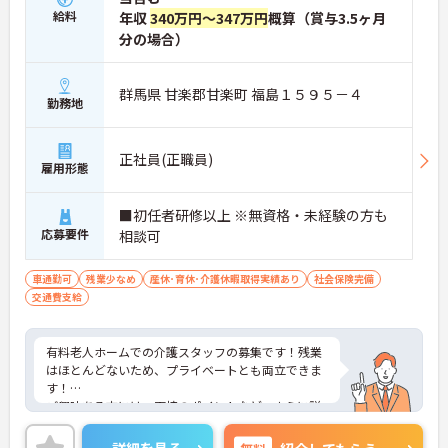
給料
年収
340万円～347万円
概算（賞与3.5ヶ月
分の場合）
群馬県 甘楽郡甘楽町 福島１５９５－４
勤務地
正社員(正職員)
雇用形態
■初任者研修以上 ※無資格・未経験の方も
応募要件
相談可
車通勤可
残業少なめ
産休･育休･介護休暇取得実績あり
社会保険完備
交通費支給
有料老人ホームでの介護スタッフの募集です！残業
はほとんどないため、プライベートとも両立できま
す！
ご興味ある方には、面接のポイントなど、さらに詳
細をお話致しますのでお気軽にご相談ください。