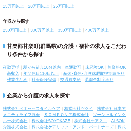
15万円以上
20万円以上
25万円以上
年収から探す
250万円以上
300万円以上
350万円以上
400万円以上
甘楽郡甘楽町(群馬県)の介護・福祉の求人をこだわ
り条件から探す
夜勤専従
駅から徒歩10分以内
車通勤可
未経験OK
無資格OK
高収入
年間休日110日以上
産休･育休･介護休暇取得実績あり
残業少なめ
社会保険完備
交通費支給
退職金制度あり
企業から介護の求人を探す
株式会社ベネッセスタイルケア
株式会社ツクイ
株式会社日本ア
メニティライフ協会
ＳＯＭＰＯケア株式会社
ソーシャルインク
ルー株式会社
株式会社SOYOKAZE
株式会社ケア２１
ALSOK
介護株式会社
株式会社ケアリッツ・アンド・パートナーズ
株式