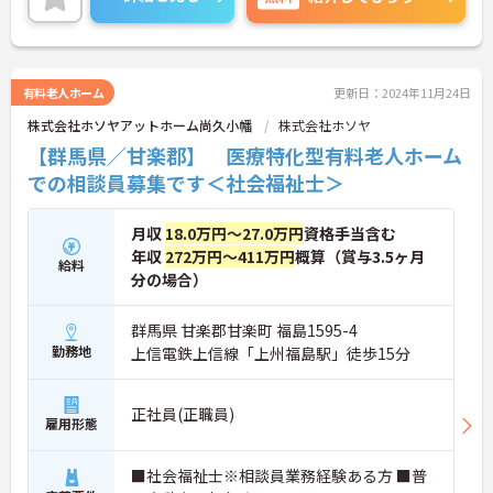
有料老人ホーム
更新日：2024年11月24日
株式会社ホソヤアットホーム尚久小幡
株式会社ホソヤ
【群馬県／甘楽郡】 医療特化型有料老人ホーム
での相談員募集です＜社会福祉士＞
月収
18.0万円～27.0万円
資格手当含む
年収
272万円～411万円
概算（賞与3.5ヶ月
給料
分の場合）
群馬県 甘楽郡甘楽町 福島1595-4
勤務地
上信電鉄上信線「上州福島駅」徒歩15分
正社員(正職員)
雇用形態
■社会福祉士※相談員業務経験ある方 ■普