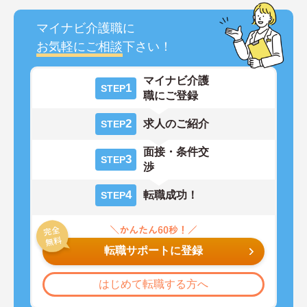
マイナビ介護職に
お気軽にご相談
下さい！
マイナビ介護
1
STEP
職にご登録
2
求人のご紹介
STEP
面接・条件交
3
STEP
渉
4
転職成功！
STEP
転職サポートに登録
はじめて転職する方へ