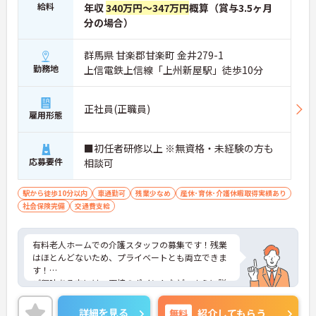
給料
年収
340万円～347万円
概算（賞与3.5ヶ月
分の場合）
群馬県 甘楽郡甘楽町 金井279-1
勤務地
上信電鉄上信線「上州新屋駅」徒歩10分
正社員(正職員)
雇用形態
■初任者研修以上 ※無資格・未経験の方も
応募要件
相談可
駅から徒歩10分以内
車通勤可
残業少なめ
産休･育休･介護休暇取得実績あり
社会保険完備
交通費支給
有料老人ホームでの介護スタッフの募集です！残業
はほとんどないため、プライベートとも両立できま
す！
ご興味ある方には、面接のポイントなど、さらに詳
細をお話致しますのでお気軽にご相談ください。
詳細を見る
無料
紹介してもらう