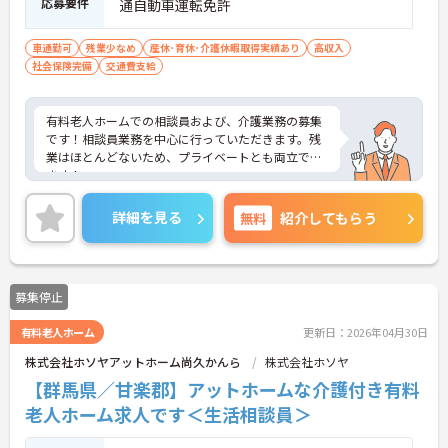
応募要件
通自動車運転免許
車通勤可
残業少なめ
産休･育休･介護休暇取得実績あり
高収入
社会保険完備
交通費支給
有料老人ホームでの相談員および、介護業務の募集
です！相談員業務を中心に行っていただきます。残
業はほとんどないため、プライベートとも両立でき
ます！
ご興味ある方には、面接のポイントなど、さらに詳
細をお話致しますのでお気軽にご相談ください。
詳細を見る
無料
紹介してもらう
募集停止
有料老人ホーム
更新日：2026年04月30日
株式会社ホソヤアットホーム尚久かんら
株式会社ホソヤ
【群馬県／甘楽郡】アットホームな介護付き有料
老人ホーム求人です＜生活相談員＞