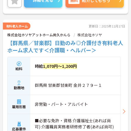
詳細を見る
無料
紹介してもらう
有料老人ホーム
更新日：2025年11月17日
株式会社ホソヤアットホーム尚久かんら
株式会社ホソヤ
【群馬県／甘楽郡】日勤のみ◎介護付き有料老人
ホーム求人です＜介護職・ヘルパー＞
時給
1,070円～1,200円
給料
群馬県 甘楽郡甘楽町 金井２７９ー１
勤務地
非常勤・パート・アルバイト
雇用形態
■必要な免許・資格 介護福祉士(あれば尚
可) 介護職員実務者研修修了者(あれば尚可)
応募要件