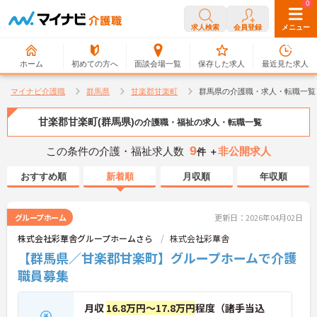
0
0
求人検索
会員登録
メニュー
ホーム
初めての方へ
面談会場一覧
保存した求人
最近見た求人
マイナビ介護職
群馬県
甘楽郡甘楽町
群馬県の介護職・求人・転職一覧
甘楽郡甘楽町(群馬県)
の介護職・福祉の求人・転職一覧
9
この条件の介護・福祉求人数
非公開求人
件 ＋
おすすめ順
新着順
月収順
年収順
グループホーム
更新日：2026年04月02日
株式会社彩華舎グループホームさら
株式会社彩華舎
【群馬県／甘楽郡甘楽町】グループホームで介護
職員募集
月収
16.8万円～17.8万円
程度（諸手当込