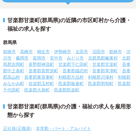
甘楽郡甘楽町(群馬県)の近隣の市区町村から介護・
福祉の求人を探す
群馬県
前橋市
高崎市
桐生市
伊勢崎市
太田市
沼田市
館林市
渋
川市
藤岡市
富岡市
安中市
みどり市
北群馬郡榛東村
北群
馬郡吉岡町
多野郡神流町
甘楽郡下仁田町
甘楽郡甘楽町
吾妻
郡中之条町
吾妻郡長野原町
吾妻郡嬬恋村
吾妻郡草津町
吾妻
郡高山村
吾妻郡東吾妻町
利根郡片品村
利根郡川場村
利根郡
みなかみ町
佐波郡玉村町
邑楽郡板倉町
邑楽郡明和町
邑楽郡
千代田町
邑楽郡大泉町
邑楽郡邑楽町
甘楽郡甘楽町(群馬県)の介護・福祉の求人を雇用形
態から探す
正社員(正職員)
非常勤・パート・アルバイト