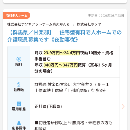
有料老人ホーム
更新日：2026年03月23日
株式会社ホソヤアットホーム尚久かんら
株式会社ホソヤ
【群馬県／甘楽郡】 住宅型有料老人ホームでの
介護職員募集です《夜勤専従》
月収
23.9万円～24.4万円
夜勤10回分・資格
手当含む
給料
年収
340万円～347万円
概算（賞与3.5ヶ月
分の場合）
群馬県 甘楽郡甘楽町 大字金井２７９－１
勤務地
上信電鉄上信線「上州新屋駅」徒歩8分
正社員(正職員)
雇用形態
■初任者研修以上 ※無資格・未経験の方も
応募要件
相談可