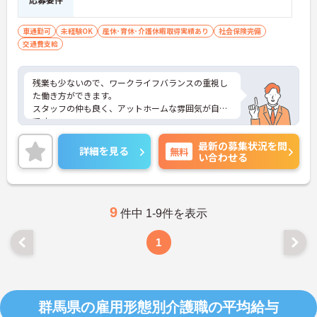
車通勤可
未経験OK
産休･育休･介護休暇取得実績あり
社会保険完備
交通費支給
残業も少ないので、ワークライフバランスの重視し
た働き方ができます。
スタッフの仲も良く、アットホームな雰囲気が自慢
です。
ご興味ある方には、面接対策ポイントなど、詳細を
最新の募集状況を問
お話しいたしますのでお気軽にご相談ください。
詳細を見る
無料
い合わせる
9
件中 1-9件を表示
1
群馬県の雇用形態別介護職の平均給与