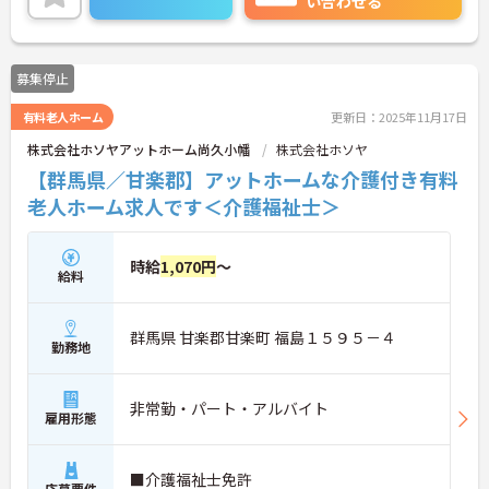
い合わせる
募集停止
有料老人ホーム
更新日：2025年11月17日
株式会社ホソヤアットホーム尚久小幡
株式会社ホソヤ
【群馬県／甘楽郡】アットホームな介護付き有料
老人ホーム求人です＜介護福祉士＞
時給
1,070円
～
給料
群馬県 甘楽郡甘楽町 福島１５９５－４
勤務地
非常勤・パート・アルバイト
雇用形態
■介護福祉士免許
応募要件