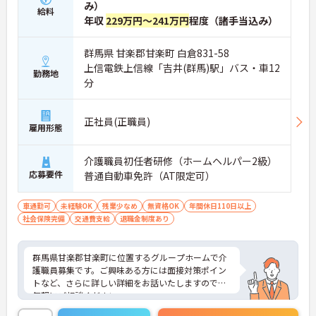
み）
給料
年収
229万円～241万円
程度（諸手当込み）
群馬県 甘楽郡甘楽町 白倉831-58
上信電鉄上信線「吉井(群馬)駅」バス・車12
勤務地
分
正社員(正職員)
雇用形態
介護職員初任者研修（ホームヘルパー2級）
応募要件
普通自動車免許（AT限定可）
車通勤可
未経験OK
残業少なめ
無資格OK
年間休日110日以上
社会保険完備
交通費支給
退職金制度あり
群馬県甘楽郡甘楽町に位置するグループホームで介
護職員募集です。ご興味ある方には面接対策ポイン
トなど、さらに詳しい詳細をお話いたしますのでお
気軽にご相談ください。