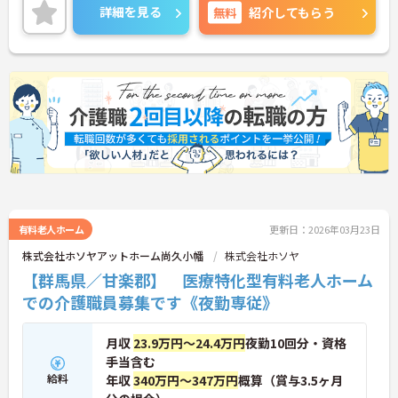
詳細を見る
無料
紹介してもらう
有料老人ホーム
更新日：2026年03月23日
株式会社ホソヤアットホーム尚久小幡
株式会社ホソヤ
【群馬県／甘楽郡】 医療特化型有料老人ホーム
での介護職員募集です《夜勤専従》
月収
23.9万円～24.4万円
夜勤10回分・資格
手当含む
給料
年収
340万円～347万円
概算（賞与3.5ヶ月