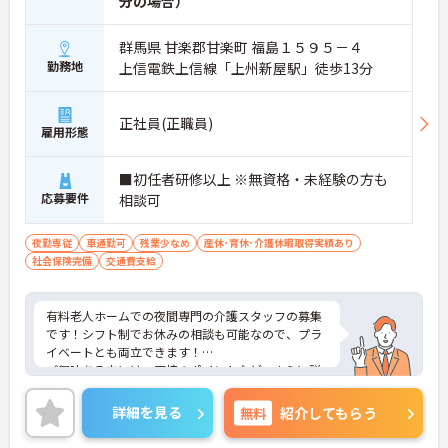
分の場合）
群馬県 甘楽郡甘楽町 福島１５９５－４
勤務地
上信電鉄上信線「上州新屋駅」徒歩13分
正社員(正職員)
雇用形態
■初任者研修以上 ※無資格・未経験の方も
応募要件
相談可
夜勤専従
車通勤可
残業少なめ
産休･育休･介護休暇取得実績あり
社会保険完備
交通費支給
有料老人ホームでの夜間専門の介護スタッフの募集
です！シフト制でお休みの相談も可能なので、プラ
イベートとも両立できます！
ご興味ある方には、面接のポイントなど、さらに詳
細をお話致しますのでお気軽にご相談ください。
詳細を見る
無料
紹介してもらう