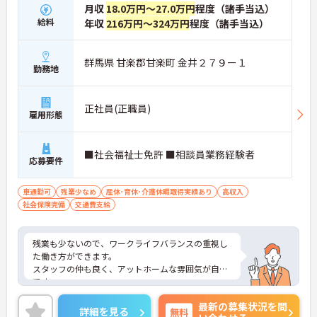
月収
18.0万円～27.0万円
程度（諸手当込）
給料
年収
216万円～324万円
程度（諸手当込）
群馬県 甘楽郡甘楽町 金井２７９ー１
勤務地
正社員(正職員)
雇用形態
■社会福祉士免許 ■相談員業務経験者
応募要件
車通勤可
残業少なめ
産休･育休･介護休暇取得実績あり
高収入
社会保険完備
交通費支給
残業も少ないので、ワークライフバランスの重視し
た働き方ができます。
スタッフの仲も良く、アットホームな雰囲気が自慢
です。
ご興味ある方には、面接対策ポイントなど、詳細を
最新の募集状況を問
お話しいたしますのでお気軽にご相談ください。
詳細を見る
無料