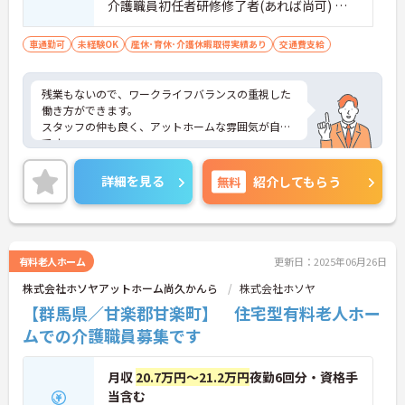
介護職員初任者研修修了者(あれば尚可) ※
無資格の方も応募可
車通勤可
未経験OK
産休･育休･介護休暇取得実績あり
交通費支給
残業もないので、ワークライフバランスの重視した
働き方ができます。
スタッフの仲も良く、アットホームな雰囲気が自慢
です。
ご興味ある方には、面接対策ポイントなど、詳細を
お話しいたしますのでお気軽にご相談ください。
詳細を見る
無料
紹介してもらう
有料老人ホーム
更新日：2025年06月26日
株式会社ホソヤアットホーム尚久かんら
株式会社ホソヤ
【群馬県／甘楽郡甘楽町】 住宅型有料老人ホー
ムでの介護職員募集です
月収
20.7万円～21.2万円
夜勤6回分・資格手
当含む