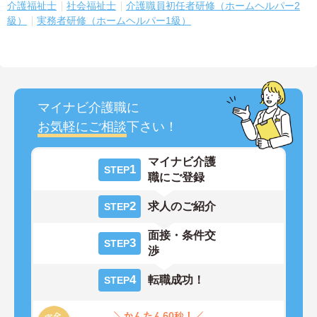
介護福祉士
社会福祉士
介護職員初任者研修（ホームヘルパー2
級）
実務者研修（ホームヘルパー1級）
マイナビ介護職に
お気軽にご相談
下さい！
マイナビ介護
1
STEP
職にご登録
2
求人のご紹介
STEP
面接・条件交
3
STEP
渉
4
転職成功！
STEP