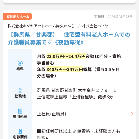
有料老人ホーム
更新日：2026年03月23日
株式会社ホソヤアットホーム尚久かんら
株式会社ホソヤ
【群馬県／甘楽郡】 住宅型有料老人ホームでの
介護職員募集です《夜勤専従》
月収
23.9万円～24.4万円
夜勤10回分・資格
手当含む
給料
年収
340万円～347万円
概算（賞与3.5ヶ月
分の場合）
群馬県 甘楽郡甘楽町 大字金井２７９－１
勤務地
上信電鉄上信線「上州新屋駅」徒歩8分
正社員(正職員)
雇用形態
■初任者研修以上 ※無資格・未経験の方も
応募要件
相談可