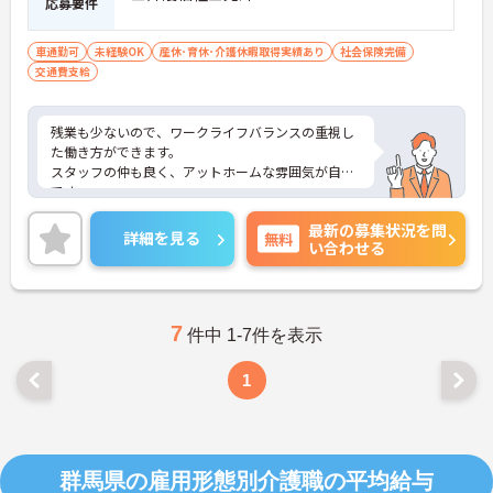
応募要件
車通勤可
未経験OK
産休･育休･介護休暇取得実績あり
社会保険完備
交通費支給
残業も少ないので、ワークライフバランスの重視し
た働き方ができます。
スタッフの仲も良く、アットホームな雰囲気が自慢
です。
ご興味ある方には、面接対策ポイントなど、詳細を
最新の募集状況を問
お話しいたしますのでお気軽にご相談ください。
詳細を見る
無料
い合わせる
7
件中 1-7件を表示
1
群馬県の雇用形態別介護職の平均給与