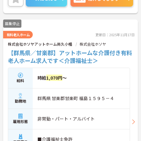
募集停止
有料老人ホーム
更新日：2025年11月17日
株式会社ホソヤアットホーム尚久小幡
株式会社ホソヤ
【群馬県／甘楽郡】アットホームな介護付き有料
老人ホーム求人です＜介護福祉士＞
時給
1,070円
～
給料
群馬県 甘楽郡甘楽町 福島１５９５－４
勤務地
非常勤・パート・アルバイト
雇用形態
■介護福祉士免許