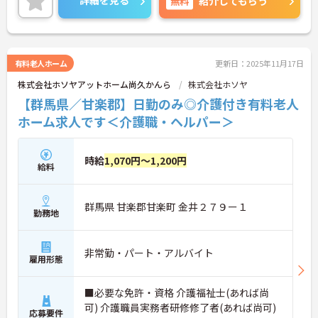
詳細を見る
無料
紹介してもらう
有料老人ホーム
更新日：2025年11月17日
株式会社ホソヤアットホーム尚久かんら
株式会社ホソヤ
【群馬県／甘楽郡】日勤のみ◎介護付き有料老人
ホーム求人です＜介護職・ヘルパー＞
時給
1,070円～1,200円
給料
群馬県 甘楽郡甘楽町 金井２７９ー１
勤務地
非常勤・パート・アルバイト
雇用形態
■必要な免許・資格 介護福祉士(あれば尚
可) 介護職員実務者研修修了者(あれば尚可)
応募要件