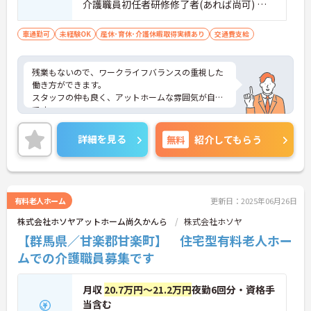
介護職員初任者研修修了者(あれば尚可) ※
無資格の方も応募可
車通勤可
未経験OK
産休･育休･介護休暇取得実績あり
交通費支給
残業もないので、ワークライフバランスの重視した
働き方ができます。
スタッフの仲も良く、アットホームな雰囲気が自慢
です。
ご興味ある方には、面接対策ポイントなど、詳細を
お話しいたしますのでお気軽にご相談ください。
詳細を見る
無料
紹介してもらう
有料老人ホーム
更新日：2025年06月26日
株式会社ホソヤアットホーム尚久かんら
株式会社ホソヤ
【群馬県／甘楽郡甘楽町】 住宅型有料老人ホー
ムでの介護職員募集です
月収
20.7万円～21.2万円
夜勤6回分・資格手
当含む