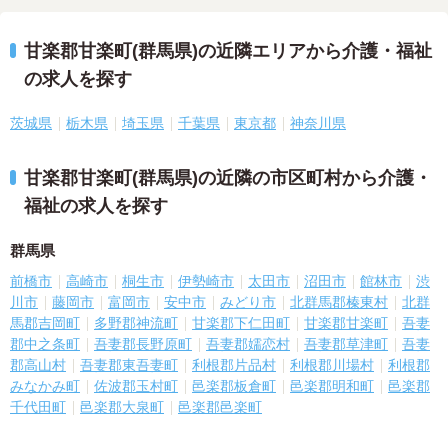
甘楽郡甘楽町(群馬県)の近隣エリアから介護・福祉
の求人を探す
茨城県
栃木県
埼玉県
千葉県
東京都
神奈川県
甘楽郡甘楽町(群馬県)の近隣の市区町村から介護・
福祉の求人を探す
群馬県
前橋市
高崎市
桐生市
伊勢崎市
太田市
沼田市
館林市
渋
川市
藤岡市
富岡市
安中市
みどり市
北群馬郡榛東村
北群
馬郡吉岡町
多野郡神流町
甘楽郡下仁田町
甘楽郡甘楽町
吾妻
郡中之条町
吾妻郡長野原町
吾妻郡嬬恋村
吾妻郡草津町
吾妻
郡高山村
吾妻郡東吾妻町
利根郡片品村
利根郡川場村
利根郡
みなかみ町
佐波郡玉村町
邑楽郡板倉町
邑楽郡明和町
邑楽郡
千代田町
邑楽郡大泉町
邑楽郡邑楽町