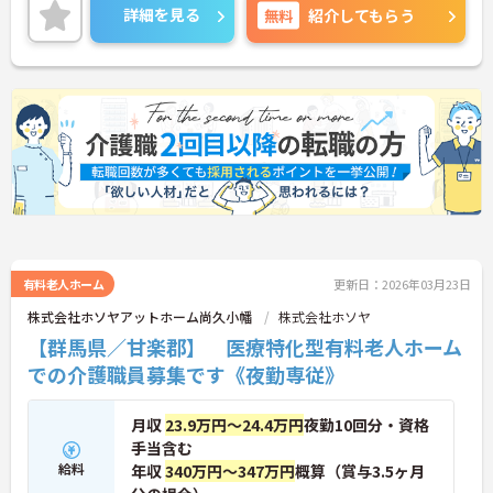
詳細を見る
無料
紹介してもらう
有料老人ホーム
更新日：2026年03月23日
株式会社ホソヤアットホーム尚久小幡
株式会社ホソヤ
【群馬県／甘楽郡】 医療特化型有料老人ホーム
での介護職員募集です《夜勤専従》
月収
23.9万円～24.4万円
夜勤10回分・資格
手当含む
給料
年収
340万円～347万円
概算（賞与3.5ヶ月