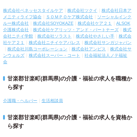
株式会社ベネッセスタイルケア
株式会社ツクイ
株式会社日本ア
メニティライフ協会
ＳＯＭＰＯケア株式会社
ソーシャルインク
ルー株式会社
株式会社SOYOKAZE
株式会社ケア２１
ALSOK
介護株式会社
株式会社ケアリッツ・アンド・パートナーズ
株式
会社ニチイ学館
株式会社ソラスト
株式会社やさしい手
株式会
社ケア２１
株式会社ニチイケアパレス
株式会社サンガジャパン
株式会社川島コーポレーション
株式会社アンビス
株式会社サ
ンウェルズ
株式会社スーパー・コート
社会福祉法人ノテ福祉
会
甘楽郡甘楽町(群馬県)の介護・福祉の求人を職種か
ら探す
介護職・ヘルパー
生活相談員
甘楽郡甘楽町(群馬県)の介護・福祉の求人を資格か
ら探す