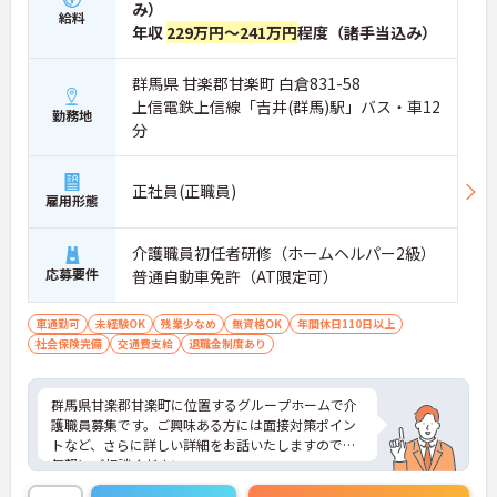
み）
給料
年収
229万円～241万円
程度（諸手当込み）
群馬県 甘楽郡甘楽町 白倉831-58
上信電鉄上信線「吉井(群馬)駅」バス・車12
勤務地
分
正社員(正職員)
雇用形態
介護職員初任者研修（ホームヘルパー2級）
応募要件
普通自動車免許（AT限定可）
車通勤可
未経験OK
残業少なめ
無資格OK
年間休日110日以上
社会保険完備
交通費支給
退職金制度あり
群馬県甘楽郡甘楽町に位置するグループホームで介
護職員募集です。ご興味ある方には面接対策ポイン
トなど、さらに詳しい詳細をお話いたしますのでお
気軽にご相談ください。