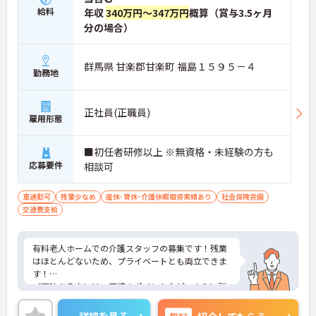
給料
年収
340万円～347万円
概算（賞与3.5ヶ月
分の場合）
群馬県 甘楽郡甘楽町 福島１５９５－４
勤務地
正社員(正職員)
雇用形態
■初任者研修以上 ※無資格・未経験の方も
応募要件
相談可
車通勤可
残業少なめ
産休･育休･介護休暇取得実績あり
社会保険完備
交通費支給
有料老人ホームでの介護スタッフの募集です！残業
はほとんどないため、プライベートとも両立できま
す！
ご興味ある方には、面接のポイントなど、さらに詳
細をお話致しますのでお気軽にご相談ください。