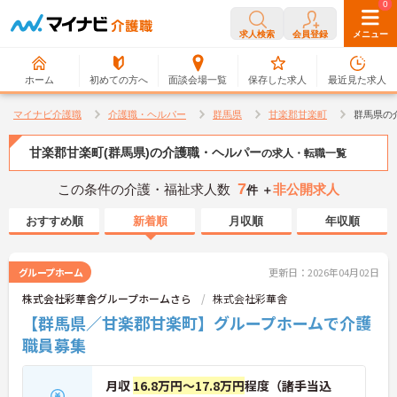
0
0
求人検索
会員登録
メニュー
ホーム
初めての方へ
面談会場一覧
保存した求人
最近見た求人
マイナビ介護職
介護職・ヘルパー
群馬県
甘楽郡甘楽町
群馬県の
甘楽郡甘楽町(群馬県)の介護職・ヘルパー
の求人・転職一覧
7
この条件の介護・福祉求人数
非公開求人
件 ＋
おすすめ順
新着順
月収順
年収順
グループホーム
更新日：2026年04月02日
株式会社彩華舎グループホームさら
株式会社彩華舎
【群馬県／甘楽郡甘楽町】グループホームで介護
職員募集
月収
16.8万円～17.8万円
程度（諸手当込