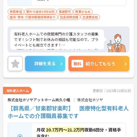
夜勤専従
駅から徒歩10分以内
車通勤可
残業少なめ
産休･育休･介護休暇取得実績あり
社会保険完備
交通費支給
有料老人ホームでの夜間専門の介護スタッフの募集
です！シフト制でお休みの相談も可能なので、プラ
イベートとも両立できます！
ご興味ある方には、面接のポイントなど、さらに詳
細をお話致しますのでお気軽にご相談ください。
詳細を見る
無料
紹介してもらう
有料老人ホーム
更新日：2025年12月01日
株式会社ホソヤアットホーム尚久小幡
株式会社ホソヤ
【群馬県／甘楽郡甘楽町】 医療特化型有料老人
ホームでの介護職員募集です
月収
20.7万円～21.2万円
夜勤6回分・資格手
当含む