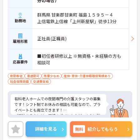
分の場合）
群馬県 甘楽郡甘楽町 福島１５９５－４
勤務地
上信電鉄上信線「上州新屋駅」徒歩13分
正社員(正職員)
雇用形態
■初任者研修以上 ※無資格・未経験の方も
応募要件
相談可
夜勤専従
車通勤可
残業少なめ
産休･育休･介護休暇取得実績あり
社会保険完備
交通費支給
有料老人ホームでの夜間専門の介護スタッフの募集
です！シフト制でお休みの相談も可能なので、プラ
イベートとも両立できます！
ご興味ある方には、面接のポイントなど、さらに詳
細をお話致しますのでお気軽にご相談ください。
詳細を見る
無料
紹介してもらう