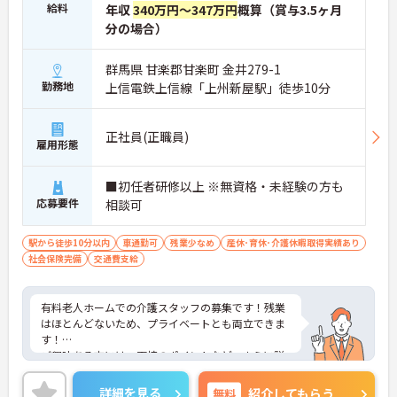
給料
年収
340万円～347万円
概算（賞与3.5ヶ月
分の場合）
群馬県 甘楽郡甘楽町 金井279-1
勤務地
上信電鉄上信線「上州新屋駅」徒歩10分
正社員(正職員)
雇用形態
■初任者研修以上 ※無資格・未経験の方も
応募要件
相談可
駅から徒歩10分以内
車通勤可
残業少なめ
産休･育休･介護休暇取得実績あり
社会保険完備
交通費支給
有料老人ホームでの介護スタッフの募集です！残業
はほとんどないため、プライベートとも両立できま
す！
ご興味ある方には、面接のポイントなど、さらに詳
細をお話致しますのでお気軽にご相談ください。
詳細を見る
無料
紹介してもらう