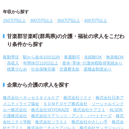
年収から探す
250万円以上
300万円以上
350万円以上
400万円以上
甘楽郡甘楽町(群馬県)の介護・福祉の求人をこだわ
り条件から探す
夜勤専従
駅から徒歩10分以内
車通勤可
未経験OK
無資格OK
高収入
年間休日110日以上
産休･育休･介護休暇取得実績あり
残業少なめ
社会保険完備
交通費支給
退職金制度あり
企業から介護の求人を探す
株式会社ベネッセスタイルケア
株式会社ツクイ
株式会社日本ア
メニティライフ協会
ＳＯＭＰＯケア株式会社
ソーシャルインク
ルー株式会社
株式会社SOYOKAZE
株式会社ケア２１
ALSOK
介護株式会社
株式会社ケアリッツ・アンド・パートナーズ
株式
会社ニチイ学館
株式会社ソラスト
株式会社やさしい手
株式会
社ケア２１
株式会社ニチイケアパレス
株式会社サンガジャパン