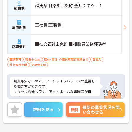
群馬県 甘楽郡甘楽町 金井２７９ー１
勤務地
正社員(正職員)
雇用形態
■社会福祉士免許 ■相談員業務経験者
応募要件
車通勤可
残業少なめ
産休･育休･介護休暇取得実績あり
高収入
社会保険完備
交通費支給
残業も少ないので、ワークライフバランスの重視し
た働き方ができます。
スタッフの仲も良く、アットホームな雰囲気が自慢
です。
ご興味ある方には、面接対策ポイントなど、詳細を
最新の募集状況を問
お話しいたしますのでお気軽にご相談ください。
詳細を見る
無料
い合わせる