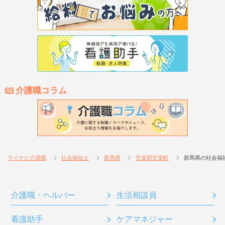
介護職コラム
マイナビ介護職
社会福祉士
群馬県
甘楽郡甘楽町
群馬県の社会福
介護職・ヘルパー
生活相談員
看護助手
ケアマネジャー