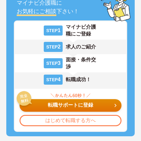
マイナビ介護職に
お気軽にご相談
下さい！
マイナビ介護
1
STEP
職にご登録
2
求人のご紹介
STEP
面接・条件交
3
STEP
渉
4
転職成功！
STEP
転職サポートに登録
はじめて転職する方へ