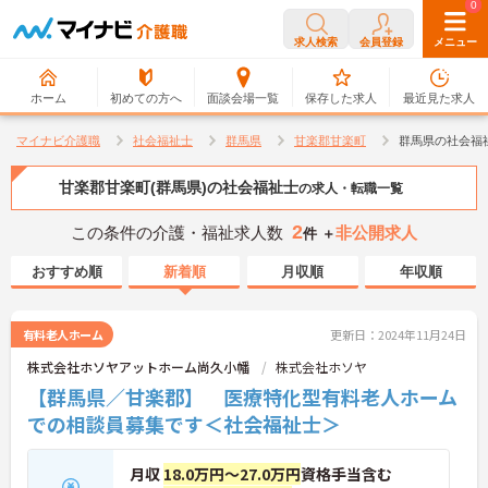
0
0
求人検索
会員登録
メニュー
ホーム
初めての方へ
面談会場一覧
保存した求人
最近見た求人
マイナビ介護職
社会福祉士
群馬県
甘楽郡甘楽町
群馬県の社会福
甘楽郡甘楽町(群馬県)の社会福祉士
の求人・転職一覧
2
この条件の介護・福祉求人数
非公開求人
件 ＋
おすすめ順
新着順
月収順
年収順
有料老人ホーム
更新日：2024年11月24日
株式会社ホソヤアットホーム尚久小幡
株式会社ホソヤ
【群馬県／甘楽郡】 医療特化型有料老人ホーム
での相談員募集です＜社会福祉士＞
月収
18.0万円～27.0万円
資格手当含む