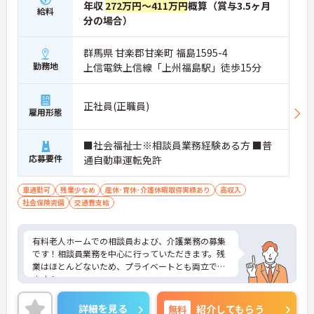
年収
272万円～411万円
概算（賞与3.5ヶ月
給料
分の場合）
群馬県 甘楽郡甘楽町 福島1595-4
勤務地
上信電鉄上信線「上州福島駅」徒歩15分
正社員(正職員)
雇用形態
■社会福祉士※相談員業務経験ある方 ■普
応募要件
通自動車運転免許
車通勤可
残業少なめ
産休･育休･介護休暇取得実績あり
高収入
社会保険完備
交通費支給
有料老人ホームでの相談員および、介護業務の募集
です！相談員業務を中心に行っていただきます。残
業はほとんどないため、プライベートとも両立でき
ます！
ご興味ある方には、面接のポイントなど、さらに詳
細をお話致しますのでお気軽にご相談ください。
詳細を見る
無料
紹介してもらう