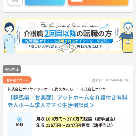
募集停止
有料老人ホーム
更新日：2026年04月30日
株式会社ホソヤアットホーム尚久かんら
株式会社ホソヤ
【群馬県／甘楽郡】アットホームな介護付き有料
老人ホーム求人です＜生活相談員＞
月収
18.0万円～27.0万円
程度（諸手当込）
給料
年収
216万円～324万円
程度（諸手当込）