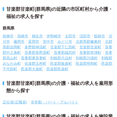
甘楽郡甘楽町(群馬県)の近隣の市区町村から介護・
福祉の求人を探す
群馬県
前橋市
高崎市
桐生市
伊勢崎市
太田市
沼田市
館林市
渋
川市
藤岡市
富岡市
安中市
みどり市
北群馬郡榛東村
北群
馬郡吉岡町
多野郡神流町
甘楽郡下仁田町
甘楽郡甘楽町
吾妻
郡中之条町
吾妻郡長野原町
吾妻郡嬬恋村
吾妻郡草津町
吾妻
郡高山村
吾妻郡東吾妻町
利根郡片品村
利根郡川場村
利根郡
みなかみ町
佐波郡玉村町
邑楽郡板倉町
邑楽郡明和町
邑楽郡
千代田町
邑楽郡大泉町
邑楽郡邑楽町
甘楽郡甘楽町(群馬県)の介護・福祉の求人を雇用形
態から探す
正社員(正職員)
非常勤・パート・アルバイト
甘楽郡甘楽町(群馬県)の介護・福祉の求人を施設業