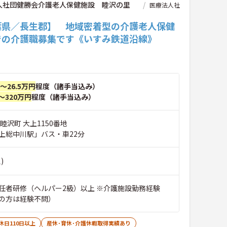
人社団健勝会介護老人保健施設 睦沢の里
医療法人社
葉県／長生郡】 地域密着型の介護老人保健
での介護職募集です《いすみ鉄道沿線》
円～26.5万円
程度（諸手当込み）
～320万円
程度（諸手当込み）
睦沢町 大上1150番地
上総中川駅」バス・車22分
)
任者研修（ヘルパー2級）以上 ※介護施設勤務経験
の方は経験不問）
休日110日以上
産休･育休･介護休暇取得実績あり