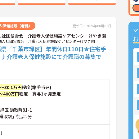
人保健施設（老健）
更新日：2026年08月07日
マ
人社団紫雲会 介護老人保健施設ケアセンターけやき園
お
法人社団紫雲会 介護老人保健施設ケアセンターけやき園
葉県／千葉市緑区】年間休日110日★住宅手
り♪介護老人保健施設にて介護職の募集で
円～30.1万円
程度(諸手当込)
～400万円
程度 賞与3ヶ月想定
緑区 鎌取町81-1
鎌取駅」徒歩2分
)