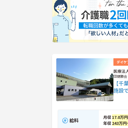
デイケ
医療法
団健勝会
【千
施設
月収
17.0万
給料
年収
243万円