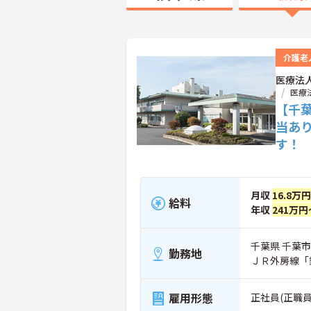
介護老
医療法
医療
【千
当あ
す！
月収
16.8万
給料
年収
241万円
千葉県 千葉市
勤務地
ＪＲ外房線「
雇用形態
正社員(正職員