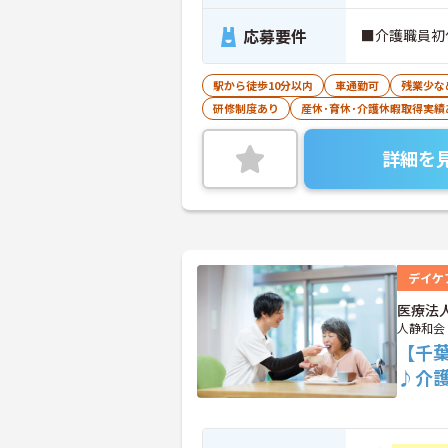
応募要件
■介護職員初
駅から徒歩10分以内
車通勤可
残業少な
研修制度あり
産休･育休･介護休暇取得実績
詳細を
デイケ
医療法
人静和会
【千
♪介