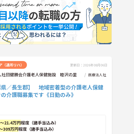
ア（通所リハ）
更新日：2026年08月06日
人社団健勝会介護老人保健施設 睦沢の里
医療法人社
葉県／長生郡】 地域密着型の介護老人保健
での介護職募集です《日勤のみ》
円～21.4万円
程度（諸手当込み）
～309万円
程度（諸手当込み）