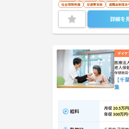
社会保険完備
交通費支給
退職金制度あ
詳細を
デイケ
医療法
老人保
保健施設
【千
集
月収
20.5万
給料
年収
300万円