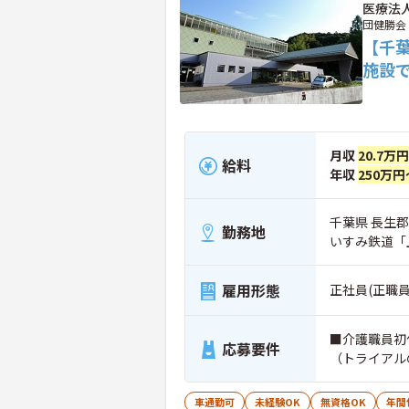
医療法
団健勝会
【千
施設
月収
20.7万
給料
年収
250万円
千葉県 長生郡
勤務地
いすみ鉄道「
雇用形態
正社員(正職員
■介護職員初
応募要件
（トライアル
車通勤可
未経験OK
無資格OK
年間