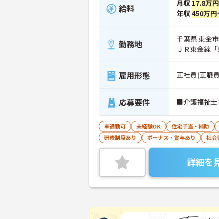
月収
17.8万
給料
年収
450万円
千葉県 東金市 
勤務地
ＪＲ東金線「
雇用形態
正社員(正職員
応募要件
■介護福祉士
車通勤可
未経験OK
住宅手当・補助
研修制度あり
ボーナス・賞与あり
社会
詳細を