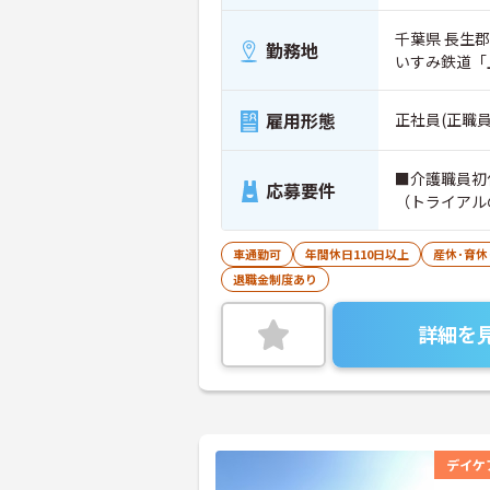
千葉県 長生郡
勤務地
いすみ鉄道「
雇用形態
正社員(正職員
■介護職員初
応募要件
（トライアル
車通勤可
年間休日110日以上
産休･育休
退職金制度あり
詳細を
デイケ