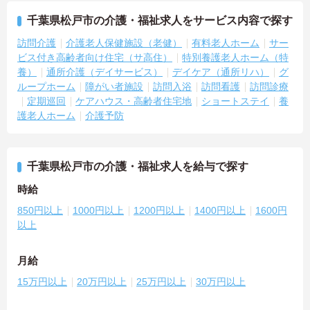
千葉県松戸市の介護・福祉求人をサービス内容で探す
訪問介護
介護老人保健施設（老健）
有料老人ホーム
サー
ビス付き高齢者向け住宅（サ高住）
特別養護老人ホーム（特
養）
通所介護（デイサービス）
デイケア（通所リハ）
グ
ループホーム
障がい者施設
訪問入浴
訪問看護
訪問診療
定期巡回
ケアハウス・高齢者住宅地
ショートステイ
養
護老人ホーム
介護予防
千葉県松戸市の介護・福祉求人を給与で探す
時給
850円以上
1000円以上
1200円以上
1400円以上
1600円
以上
月給
15万円以上
20万円以上
25万円以上
30万円以上