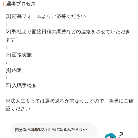
選考プロセス
[1] 応募フォームよりご応募ください
↓
[2] 弊社より面接日程の調整などの連絡をさせていただき
ます
↓
[3] 面接実施
↓
[4] 内定
↓
[5] 入職手続き
※法人によっては選考過程が異なりますので、担当にご確
認ください