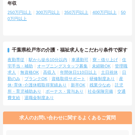
年収
250万円以上
300万円以上
350万円以上
400万円以上
50
0万円以上
千葉県松戸市の介護・福祉求人をこだわり条件で探す
夜勤専従
駅から徒歩10分以内
車通勤可
寮・借り上げ
住
宅手当・補助
オープニングスタッフ募集
未経験OK
管理職
求人
無資格OK
高収入
年間休日110日以上
土日祝休
日
勤のみ
ブランクOK
資格取得サポート
研修制度あり
産
休･育休･介護休暇取得実績あり
新卒OK
残業少なめ
託児
所・育児補助あり
ボーナス・賞与あり
社会保険完備
交通
費支給
退職金制度あり
求人のお問い合わせに関するよくあるご質問