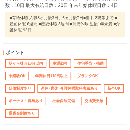
数：10日 最大有給日数：20日 年末年始休暇日数：4日
■有給休暇 入職3ヶ月後3日、6ヵ月後7日■慶弔 2親等まで ■
産前休暇 6週間 ■産後休暇 8週間 ■育児休暇 生後1年未満 ■介
護休暇 93日
ポイント
駅から徒歩10分以内
車通勤可
住宅手当・補助
未経験OK
年間休日110日以上
ブランクOK
研修制度あり
産休･育休･介護休暇取得実績あり
新卒OK
ボーナス・賞与あり
社会保険完備
交通費支給
退職金制度あり