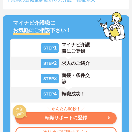
マイナビ介護職に
お気軽にご相談
下さい！
マイナビ介護
1
STEP
職にご登録
2
求人のご紹介
STEP
面接・条件交
3
STEP
渉
4
転職成功！
STEP
転職サポートに登録