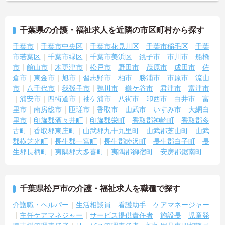
千葉県の介護・福祉求人を近隣の市区町村から探す
千葉市
千葉市中央区
千葉市花見川区
千葉市稲毛区
千葉
市若葉区
千葉市緑区
千葉市美浜区
銚子市
市川市
船橋
市
館山市
木更津市
松戸市
野田市
茂原市
成田市
佐
倉市
東金市
旭市
習志野市
柏市
勝浦市
市原市
流山
市
八千代市
我孫子市
鴨川市
鎌ケ谷市
君津市
富津市
浦安市
四街道市
袖ケ浦市
八街市
印西市
白井市
富
里市
南房総市
匝瑳市
香取市
山武市
いすみ市
大網白
里市
印旛郡酒々井町
印旛郡栄町
香取郡神崎町
香取郡多
古町
香取郡東庄町
山武郡九十九里町
山武郡芝山町
山武
郡横芝光町
長生郡一宮町
長生郡睦沢町
長生郡白子町
長
生郡長柄町
夷隅郡大多喜町
夷隅郡御宿町
安房郡鋸南町
千葉県松戸市の介護・福祉求人を職種で探す
介護職・ヘルパー
生活相談員
看護助手
ケアマネージャー
主任ケアマネジャー
サービス提供責任者
施設長
児童発