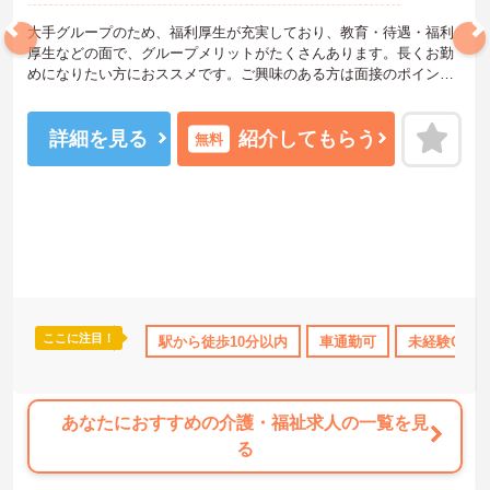
大手グループのため、福利厚生が充実しており、教育・待遇・福利
厚生などの面で、グループメリットがたくさんあります。長くお勤
めになりたい方におススメです。ご興味のある方は面接のポイント
などをお話しますので、お気軽にお問い合わせください！
詳細を見る
紹介してもらう
無料
ここに注目！
休暇取得実績あり
ボーナス・賞与あり
駅から徒歩10分以内
社会保険完備
車通勤可
未経験OK
交通費支給
あなたにおすすめの介護・福祉求人の一覧を見
る