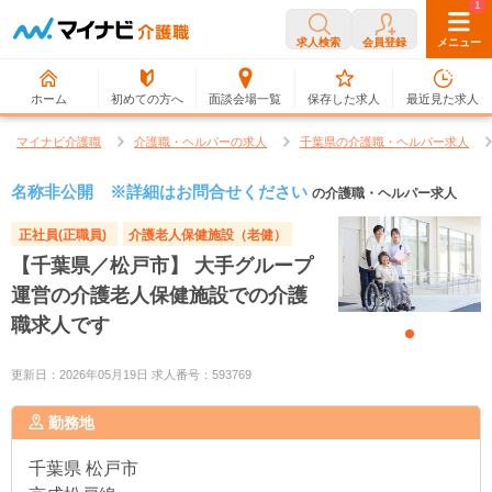
0
1
求人検索
会員登録
メニュー
ホーム
初めての方へ
面談会場一覧
保存した求人
最近見た求人
マイナビ介護職
介護職・ヘルパーの求人
千葉県の介護職・ヘルパー求人
名称非公開 ※詳細はお問合せください
の介護職・ヘルパー求人
正社員(正職員)
介護老人保健施設（老健）
【千葉県／松戸市】 大手グループ
運営の介護老人保健施設での介護
職求人です
更新日：2026年05月19日 求人番号：593769
勤務地
千葉県
松戸市