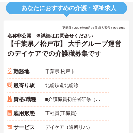
あなたにおすすめの介護・福祉求人
更新日：2026年08月07日 求人番号：9031963
名称非公開 ※詳細はお問合せください
【千葉県／松戸市】 大手グループ運営
のデイケアでの介護職募集です
勤務地
千葉県 松戸市
最寄り駅
北総鉄道北総線
資格/職種
■介護職員初任者研修（ヘルパー2級）以上
雇用形態
正社員(正職員)
サービス
デイケア（通所リハ）