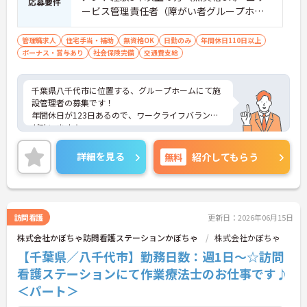
応募要件
職場です】
ービス管理責任者（障がい者グループホー
・賞与年2回・定期昇給、夜勤手当・家族手当・住
ム）経験者優遇
宅手当など各種手当が充実しています
管理職求人
住宅手当・補助
無資格OK
日勤のみ
年間休日110日以上
・残業は月平均4.3時間と業界水準を大きく下回って
ボーナス・賞与あり
社会保険完備
交通費支給
おり、有給休暇取得実績14日と休みも取りやすい環
境です
・年間休日111日以上・シフトは柔軟に対応してお
千葉県八千代市に位置する、グループホームにて施
り、有給と組み合わせて海外旅行に行くスタッフも
設管理者の募集です！
いる職場です
年間休日が123日あるので、ワークライフバランス
・インカム導入によりスタッフ間のフリーハンド連
が叶います☆
絡・情報共有が可能、また、睡眠センサー・アレク
また、住宅手当がある為、生活面の負担を軽減し、
サ等IoT機器を活用し、業務効率化と質の高いケアを
安心して長く勤務していただけます◎
両立しています
詳細を見る
無料
紹介してもらう
ご興味のある方には、面接対策ポイントなど、さら
・従業員満足度調査を定期実施し、スタッフの声を
に詳細をご案内しますのでお気軽にご相談くださ
制度に反映する文化があります
い！
・エリアマネージャー・社長が定期的にホームを周
り、スタッフと直接意見交換をしています
【育児・家庭との両立を本気でサポートしている職
訪問看護
更新日：2026年06月15日
場です】
株式会社かぼちゃ訪問看護ステーションかぼちゃ
株式会社かぼちゃ
・育休取得率100%・育休後就業復帰率100%と、育
【千葉県／八千代市】勤務日数：週1日～☆訪問
児と仕事を両立できる体制が整っています
・育児短時間勤務が小学4年生まで利用でき、法令よ
看護ステーションにて作業療法士のお仕事です♪
り長い期間サポートを受けることができます
＜パート＞
・「くるみん」「えるぼし」「トモニン」の3つの
厚生労働省認定を取得しており、ライフステージに