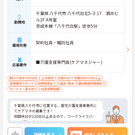
千葉県 八千代市 八千代台北5-3-17 酒井ビ
ル2F A号室
勤務地
京成本線「八千代台駅」徒歩5分
契約社員・嘱託社員
雇用形態
■介護支援専門員(ケアマネジャー)
応募要件
駅から徒歩10分以内
土日祝休
日勤のみ
年間休日110日以上
資格取得サポート
研修制度あり
産休･育休･介護休暇取得実績あり
ボーナス・賞与あり
社会保険完備
千葉県八千代市に位置する、居宅介護支援事業所に
てケアマネの募集です！
年間休日が120日以上あるので、ワークライフバラ
ンスが叶います☆
また、駅から徒歩5分の好立地なので、通勤らくら
くです♪
詳細を見る
無料
紹介してもらう