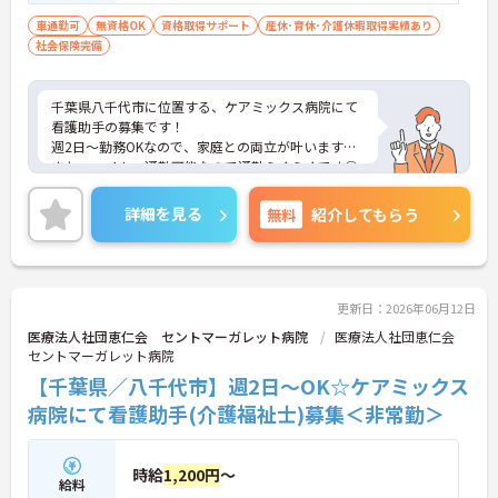
車通勤可
無資格OK
資格取得サポート
産休･育休･介護休暇取得実績あり
社会保険完備
千葉県八千代市に位置する、ケアミックス病院にて
看護助手の募集です！
週2日～勤務OKなので、家庭との両立が叶います☆
また、マイカー通勤可能なので通勤らくらくです◎
ご興味のある方には、面接対策ポイントなど、さら
に詳細をお話しいたしますのでお気軽にご相談くだ
詳細を見る
無料
紹介してもらう
さい！
更新日：2026年06月12日
医療法人社団恵仁会 セントマーガレット病院
医療法人社団恵仁会
セントマーガレット病院
【千葉県／八千代市】週2日～OK☆ケアミックス
病院にて看護助手(介護福祉士)募集＜非常勤＞
時給
1,200円
～
給料