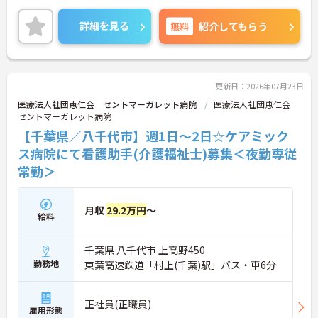
は、活躍できる場面が沢山ございます。
ご興味のある方は、マイナビ介護職までお問い合わ
詳細を見る
無料
紹介してもらう
せください。
更新日：2026年07月23日
医療法人社団恵仁会 セントマーガレット病院
医療法人社団恵仁会
セントマーガレット病院
【千葉県／八千代市】週1日～2日☆ケアミック
ス病院にて看護助手(介護福祉士)募集＜夜勤専従
常勤＞
月収
29.2万円
～
給料
千葉県 八千代市 上高野450
勤務地
東葉高速鉄道「村上(千葉)駅」バス・車6分
正社員(正職員)
雇用形態