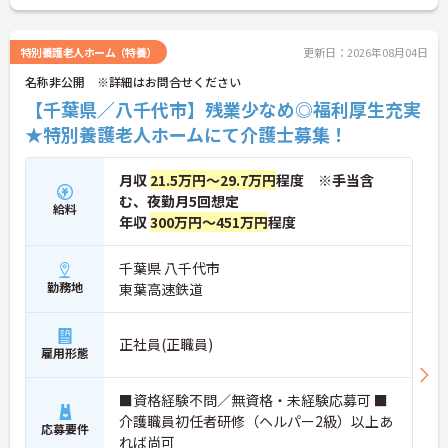
・年間休日110日以上
・残業月平均10時間以下
・住宅手当あり
特別養護老人ホーム（特養）
更新日：2026年08月04日
★地域福祉を支える法人運営の施設です
名称非公開 ※詳細はお問合せください
・特別養護老人ホームを中心に複数事業を展開
・地域に根差した福祉サービスを提供
【千葉県／八千代市】残業少なめ◎福利厚生充実
・安定した法人基盤あり
★特別養護老人ホームにて介護士募集！
★利用者様とじっくり関われる環境です
・特別養護老人ホームでの介護業務全般
・生活支援を中心とした介護を実践
月収
21.5万円～29.7万円
程度 ※手当含
・利用者様一人ひとりに寄り添える環境です
む、夜勤月5回想定
★福利厚生が充実しています
給料
年収
300万円～451万円
程度
・退職金制度あり
・確定拠出年金制度あり
・各種社会保険完備
千葉県 八千代市
勤務地
東葉高速鉄道
正社員(正職員)
雇用形態
■資格経験不問／無資格・未経験応募可 ■
介護職員初任者研修（ヘルパー2級）以上あ
応募要件
れば尚可