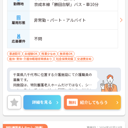
勤務地
京成本線「勝田台駅」バス・車10分
非常勤・パート・アルバイト
雇用形態
不問
応募要件
車通勤可
未経験OK
残業少なめ
無資格OK
産休･育休･介護休暇取得実績あり
社会保険完備
交通費支給
千葉県八千代市に位置する介護施設にて介護職員の
募集です。
同施設は、特別養護老人ホームだけではなく、ショ
ートステイ、デイサービスも展開しており、地域の
介護に注力しています。
ご興味ある方には、面接対策ポイントなど、さらに
詳細を見る
無料
紹介してもらう
詳細をお話しいたしますのでお気軽にご相談くださ
い。
特別養護老人ホーム（特養）
更新日：2026年07月13日