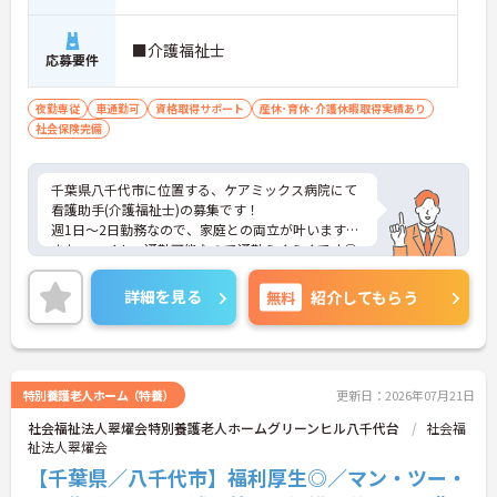
■介護福祉士
応募要件
夜勤専従
車通勤可
資格取得サポート
産休･育休･介護休暇取得実績あり
社会保険完備
千葉県八千代市に位置する、ケアミックス病院にて
看護助手(介護福祉士)の募集です！
週1日～2日勤務なので、家庭との両立が叶います☆
また、マイカー通勤可能なので通勤らくらくです◎
ご興味のある方には、面接対策ポイントなど、さら
に詳細をお話しいたしますのでお気軽にご相談くだ
詳細を見る
無料
紹介してもらう
さい！
特別養護老人ホーム（特養）
更新日：2026年07月21日
社会福祉法人翠燿会特別養護老人ホームグリーンヒル八千代台
社会福
祉法人翠燿会
【千葉県／八千代市】福利厚生◎／マン・ツー・