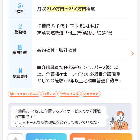
月収
21.0万円～23.0万円
程度
給料
千葉県 八千代市 下市場1-14-17
勤務地
東葉高速鉄道「村上(千葉)駅」徒歩7分
契約社員・嘱託社員
雇用形態
■介護職員初任者研修（ヘルパー2級）以
上、介護福祉士 いずれか必須■介護職員
応募要件
としての経験が2年以上必須■普通自動車免
許
駅から徒歩10分以内
日勤のみ
社会保険完備
交通費支給
千葉県八千代市に位置するデイサービスでの介護職
の募集です！
アットホームな就業環境☆安心して働いていただけ
ます♪
ご興味ある方には、面接対策ポイントなど、さらに
詳細をお話しいたしますのでお気軽にご相談くださ