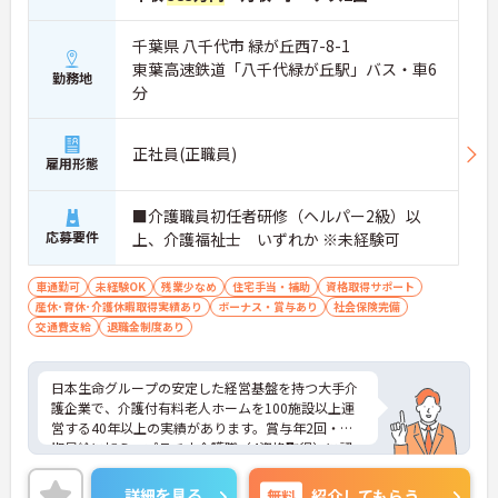
千葉県 八千代市 緑が丘西7-8-1
東葉高速鉄道「八千代緑が丘駅」バス・車6
勤務地
分
正社員(正職員)
雇用形態
■介護職員初任者研修（ヘルパー2級）以
応募要件
上、介護福祉士 いずれか ※未経験可
車通勤可
未経験OK
残業少なめ
住宅手当・補助
資格取得サポート
産休･育休･介護休暇取得実績あり
ボーナス・賞与あり
社会保険完備
交通費支給
退職金制度あり
日本生命グループの安定した経営基盤を持つ大手介
護企業で、介護付有料老人ホームを100施設以上運
営する40年以上の実績があります。賞与年2回・定
期昇給に加え、プラチナ介護職（4資格取得）に認
定されると月38,000円の手当が加算され、スキルが
収入に直結する仕組みが整っています。年間休日11
詳細を見る
無料
紹介してもらう