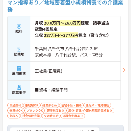
マン指導あり／地域密着型小規模特養での介護業
務
月収
20.0万円～26.0万円
程度 諸手当込
夜勤4回想定
給料
年収
287万円～377万円
程度（賞与含む）
千葉県 八千代市 八千代台西7-2-69
勤務地
京成本線「八千代台駅」バス・車5分
正社員(正職員)
雇用形態
■資格・経験不問
応募要件
車通勤可
未経験OK
残業少なめ
住宅手当・補助
託児所・育児補助
無資格OK
ブランクOK
研修制度あり
産休･育休･介護休暇取得実績あり
高収入
社会保険完備
交通費支給
退職金制度あり