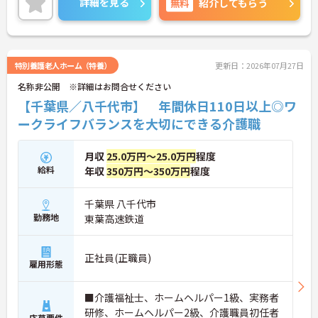
詳細を見る
無料
紹介してもらう
い。
特別養護老人ホーム（特養）
更新日：2026年07月27日
名称非公開 ※詳細はお問合せください
【千葉県／八千代市】 年間休日110日以上◎ワ
ークライフバランスを大切にできる介護職
月収
25.0万円～25.0万円
程度
給料
年収
350万円～350万円
程度
千葉県 八千代市
勤務地
東葉高速鉄道
正社員(正職員)
雇用形態
■介護福祉士、ホームヘルパー1級、実務者
研修、ホームヘルパー2級、介護職員初任者
応募要件