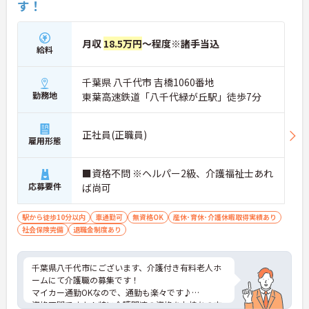
す！
・生活支援を中心とした介護を実践
・利用者様一人ひとりに寄り添える環境です
★福利厚生が充実しています
・退職金制度あり
月収
18.5万円
～程度※諸手当込
給料
・確定拠出年金制度あり
・各種社会保険完備
千葉県 八千代市 吉橋1060番地
勤務地
東葉高速鉄道「八千代緑が丘駅」徒歩7分
正社員(正職員)
雇用形態
■資格不問 ※ヘルパー2級、介護福祉士あれ
応募要件
ば尚可
駅から徒歩10分以内
車通勤可
無資格OK
産休･育休･介護休暇取得実績あり
社会保険完備
退職金制度あり
千葉県八千代市にございます、介護付き有料老人ホ
ームにて介護職の募集です！
マイカー通勤OKなので、通勤も楽々です♪
資格不問ですよ！特に介護関連の資格をお持ちの方