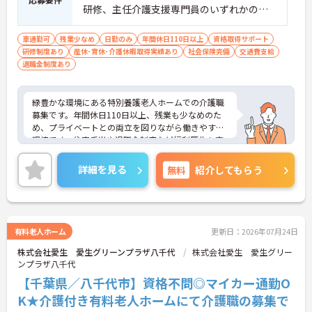
研修、主任介護支援専門員のいずれかの資
格をお持ちの方
車通勤可
残業少なめ
日勤のみ
年間休日110日以上
資格取得サポート
研修制度あり
産休･育休･介護休暇取得実績あり
社会保険完備
交通費支給
退職金制度あり
緑豊かな環境にある特別養護老人ホームでの介護職
募集です。年間休日110日以上、残業も少なめのた
め、プライベートとの両立を図りながら働きやすい
環境です。住宅手当や退職金制度など福利厚生も充
実しており、ご利用者様に寄り添った介護を実践し
たい方におすすめの求人です。
詳細を見る
無料
紹介してもらう
《おすすめポイント》
★無理なく長く働きやすい勤務環境です
・年間休日110日以上
・残業月平均10時間以下
・住宅手当あり
有料老人ホーム
更新日：2026年07月24日
★地域福祉を支える法人運営の施設です
株式会社愛生 愛生グリーンプラザ八千代
株式会社愛生 愛生グリー
・特別養護老人ホームを中心に複数事業を展開
ンプラザ八千代
・地域に根差した福祉サービスを提供
・安定した法人基盤あり
【千葉県／八千代市】資格不問◎マイカー通勤O
★利用者様とじっくり関われる環境です
K★介護付き有料老人ホームにて介護職の募集で
・特別養護老人ホームでの介護業務全般