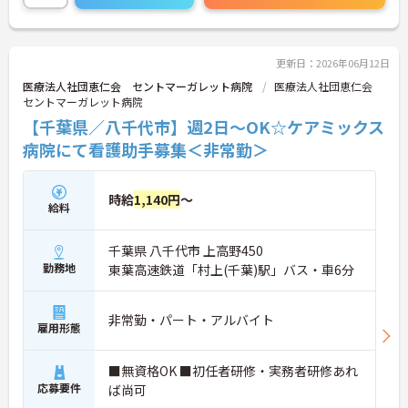
い！
更新日：2026年06月12日
医療法人社団恵仁会 セントマーガレット病院
医療法人社団恵仁会
セントマーガレット病院
【千葉県／八千代市】週2日～OK☆ケアミックス
病院にて看護助手募集＜非常勤＞
時給
1,140円
～
給料
千葉県 八千代市 上高野450
勤務地
東葉高速鉄道「村上(千葉)駅」バス・車6分
非常勤・パート・アルバイト
雇用形態
■無資格OK ■初任者研修・実務者研修あれ
応募要件
ば尚可