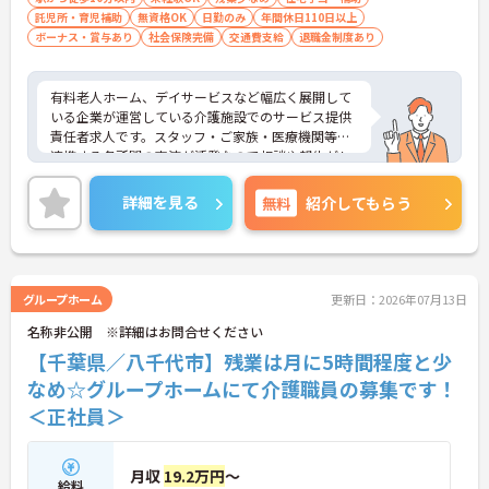
託児所・育児補助
無資格OK
日勤のみ
年間休日110日以上
ボーナス・賞与あり
社会保険完備
交通費支給
退職金制度あり
有料老人ホーム、デイサービスなど幅広く展開して
いる企業が運営している介護施設でのサービス提供
責任者求人です。スタッフ・ご家族・医療機関等、
連携する各所間の交流が活発なので相談や報告がし
やすく業務効率が高い環境です。ご興味のある方は
詳細やポイントをお伝え致しますのでお気軽にお問
詳細を見る
無料
紹介してもらう
い合わせ下さいませ。
グループホーム
更新日：2026年07月13日
名称非公開 ※詳細はお問合せください
【千葉県／八千代市】残業は月に5時間程度と少
なめ☆グループホームにて介護職員の募集です！
＜正社員＞
月収
19.2万円
～
給料