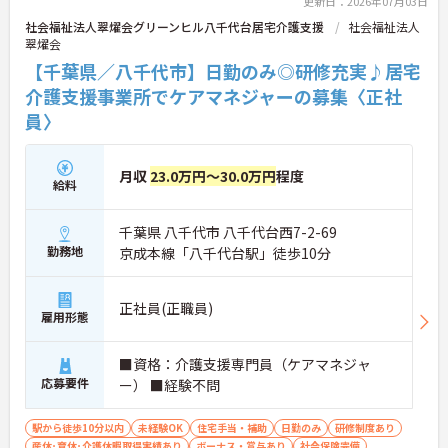
更新日：2026年07月03日
社会福祉法人翠燿会グリーンヒル八千代台居宅介護支援
社会福祉法人
翠燿会
【千葉県／八千代市】日勤のみ◎研修充実♪居宅
介護支援事業所でケアマネジャーの募集〈正社
員〉
月収
23.0万円～30.0万円
程度
給料
千葉県 八千代市 八千代台西7-2-69
勤務地
京成本線「八千代台駅」徒歩10分
正社員(正職員)
雇用形態
■資格：介護支援専門員（ケアマネジャ
応募要件
ー） ■経験不問
駅から徒歩10分以内
未経験OK
住宅手当・補助
日勤のみ
研修制度あり
産休･育休･介護休暇取得実績あり
ボーナス・賞与あり
社会保険完備