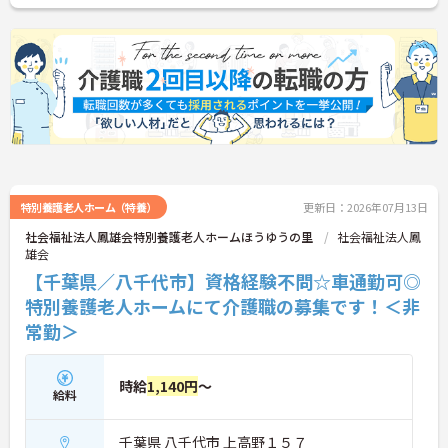
に詳細をお話しいたしますのでお気軽にご相談くだ
さい！
特別養護老人ホーム（特養）
更新日：2026年07月13日
社会福祉法人鳳雄会特別養護老人ホームほうゆうの里
社会福祉法人鳳
雄会
【千葉県／八千代市】資格経験不問☆車通勤可◎
特別養護老人ホームにて介護職の募集です！＜非
常勤＞
時給
1,140円
～
給料
千葉県 八千代市 上高野１５７