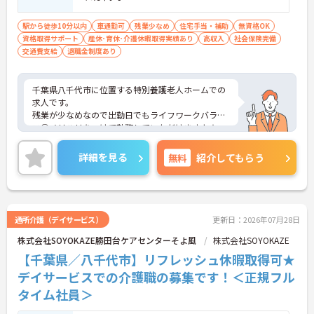
駅から徒歩10分以内
車通勤可
残業少なめ
住宅手当・補助
無資格OK
資格取得サポート
産休･育休･介護休暇取得実績あり
高収入
社会保険完備
交通費支給
退職金制度あり
千葉県八千代市に位置する特別養護老人ホームでの
求人です。
残業が少なめなので出勤日でもライフワークバラン
ス◎メリハリをつけて勤務していただけますよ★
資格取得支援制度も整っており、どんどんスキルア
ップした方にもオススメの求人！
詳細を見る
無料
紹介してもらう
また育児休暇取得実績があり、小さなお子様がいら
っしゃる方に理解があるので安心して働いて頂ける
環境です。
ご興味ある方には、面接対策ポイントなど、さらに
詳細をお話しいたしますのでお気軽にご相談くださ
通所介護（デイサービス）
更新日：2026年07月28日
い。
株式会社SOYOKAZE勝田台ケアセンターそよ風
株式会社SOYOKAZE
【千葉県／八千代市】リフレッシュ休暇取得可★
デイサービスでの介護職の募集です！＜正規フル
タイム社員＞