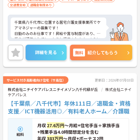
交通費支給
退職金制度あり
千葉県八千代市に位置する居宅介護支援事業所でケ
アマネジャーの募集です！
日勤のみのお仕事です！昇給や賞与制度があり、頑
張りが評価されてしっかりと還元されます。さらに
住宅手当などの各種手当も充実しているのは嬉しい
ポイントです◎丁寧な研修とフォロー体制で、経験
詳細を見る
無料
紹介してもらう
に関わらず安心してスタートできます。
こちらの求人にご興味がございましたら面接のポイ
ントもお伝えしますので是非ご応募お待ちしており
ます。
サービス付き高齢者向け住宅（サ高住）
更新日：2026年07月03日
株式会社ニチイケアパレスニチイメゾン八千代緑が丘
株式会社ニチイ
ケアパレス
【千葉県／八千代市】年休111日／退職金・資格
支援／ICT機器活用◎／有料老人ホーム／介護職
月収
27.6万円
～月給+住宅手当＋家族手当
+残業手当4.0時間想定分を含む
給料
年収
383万円
～月収+ボーナス2回