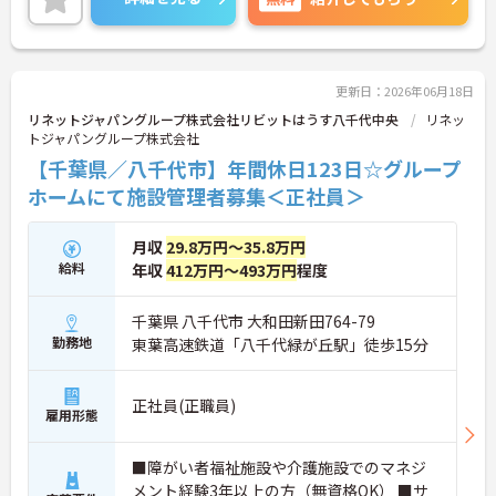
1日以上・残業月平均4.3時間と働きやすく、育休取
得率100%・育児短時間勤務（小学4年生まで）・有
給取得実績14日と、家庭との両立を長期的にサポー
トする制度も充実しています。入社導入研修・昇格
時研修・技術向上研修など段階別の研修体制と資格
更新日：2026年06月18日
取得支援が整っており、介護福祉士国家試験対策講
リネットジャパングループ株式会社リビットはうす八千代中央
リネッ
座やケアマネ対策講座も自社開講しています。多職
トジャパングループ株式会社
種チームケアの中で専門性を高めながら、ケアマネ
【千葉県／八千代市】年間休日123日☆グループ
ジャーや生活相談員へのキャリアアップも実現でき
る職場です。
ホームにて施設管理者募集＜正社員＞
★おすすめPOINT★
月収
29.8万円～35.8万円
【日本生命グループの大手企業・成長ができる環境
給料
です】
年収
412万円～493万円
程度
・日本生命グループを親会社に持つ大手介護企業
で、100施設以上を運営する安定した経営基盤があ
千葉県 八千代市 大和田新田764-79
ります
勤務地
東葉高速鉄道「八千代緑が丘駅」徒歩15分
・介護福祉士を取得すると資格手当がプラスされ、
プラチナ介護職（4資格）に認定されると月38,000
円の手当が加算される仕組みが整っています
正社員(正職員)
・介護福祉士国家試験対策講座・認知症ケア専門士
雇用形態
対策・ケアマネジャー対策など、資格取得支援講座
を自社開講しており、資格保有率99.8%の実績があ
■障がい者福祉施設や介護施設でのマネジ
ります
【残業月4.3時間、給与と働きやすさを両立している
メント経験3年以上の方（無資格OK） ■サ