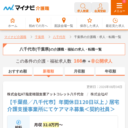
0
0
求人検索
会員登録
メニュー
ホーム
初めての方へ
面談会場一覧
保存した求人
最近見た求人
マイナビ介護職
千葉県
八千代市
千葉県の介護職・求人・転職一覧
八千代市(千葉県)
の介護職・福祉の求人・転職一覧
166
この条件の介護・福祉求人数
非公開求人
件 ＋
おすすめ順
新着順
月収順
年収順
更新日：2026年08月04日
株式会社AT指定相談支援アットコレット八千代台
株式会社AT
【千葉県／八千代市】年間休日120日以上♪居宅
介護支援事業所にてケアマネ募集＜契約社員＞
月収
32.0万円
～
給料