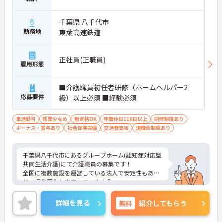
千葉県 八千代市
勤務地
東葉高速鉄道
正社員(正職員)
雇用形態
■介護職員初任者研修（ホームヘルパー2
応募要件
級）以上必須 ■経験必須
車通勤可
残業少なめ
無資格OK
年間休日110日以上
研修制度あり
ボーナス・賞与あり
社会保険完備
交通費支給
退職金制度あり
千葉県八千代市にあるグループホーム(認知症対応型
共同生活介護)にて介護職員の募集です！
全国に複数施設を運営している法人で安定性もあ
り、福利厚生も充実しています◎
育児休業・介護休業の取得実績もあり、ライフステ
ージが変化しても安心してお勤めいただける環境で
詳細を見る
無料
紹介してもらう
す。
ご興味のある方には、面接対策ポイントなど、さら