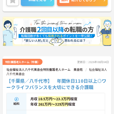
ご興味のある方には、面接対策ポイントなど、さら
に詳細をお話しいたしますのでお気軽にご相談くだ
さい！
特別養護老人ホーム（特養）
更新日：2026年08月04日
社会福祉法人八千代美香会特別養護老人ホーム 美香苑
社会福祉法人
八千代美香会
【千葉県／八千代市】 年間休日110日以上◎ワ
ークライフバランスを大切にできる介護職
月収
18.5万円～23.3万円
程度
給料
年収
261万円～329万円
程度