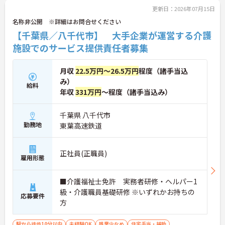
更新日：2026年07月15日
名称非公開 ※詳細はお問合せください
【千葉県／八千代市】 大手企業が運営する介護
施設でのサービス提供責任者募集
月収
22.5万円～26.5万円
程度（諸手当込
み）
給料
年収
331万円
～程度（諸手当込み）
千葉県 八千代市
勤務地
東葉高速鉄道
正社員(正職員)
雇用形態
■介護福祉士免許 実務者研修・ヘルパー1
級・介護職員基礎研修 ※いずれかお持ちの
応募要件
方
駅から徒歩10分以内
未経験OK
残業少なめ
住宅手当・補助