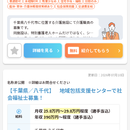
車通勤可
未経験OK
残業少なめ
住宅手当・補助
日勤のみ
産休･育休･介護休暇取得実績あり
社会保険完備
交通費支給
千葉県八千代市に位置する介護施設にて介護職員の
募集です。
同施設は、特別養護老人ホームだけではなく、ショ
ートステイ、デイサービスも展開しており、地域の
介護に注力しています。
ご興味ある方には、面接対策ポイントなど、さらに
詳細を見る
無料
紹介してもらう
詳細をお話しいたしますのでお気軽にご相談くださ
い。
更新日：2026年07月10日
名称非公開 ※詳細はお問合せください
【千葉県／八千代】 地域包括支援センターで社
会福祉士募集！
月収
25.8万円～29.8万円
程度（諸手当込）
給料
年収
390万円
～程度（諸手当込）