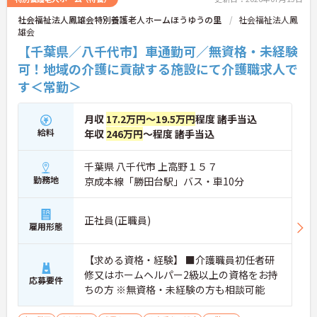
社会福祉法人鳳雄会特別養護老人ホームほうゆうの里
社会福祉法人鳳
雄会
【千葉県／八千代市】車通勤可／無資格・未経験
可！地域の介護に貢献する施設にて介護職求人で
す＜常勤＞
月収
17.2万円～19.5万円
程度 諸手当込
給料
年収
246万円
～程度 諸手当込
千葉県 八千代市 上高野１５７
勤務地
京成本線「勝田台駅」バス・車10分
正社員(正職員)
雇用形態
【求める資格・経験】 ■介護職員初任者研
修又はホームヘルパー2級以上の資格をお持
応募要件
ちの方 ※無資格・未経験の方も相談可能