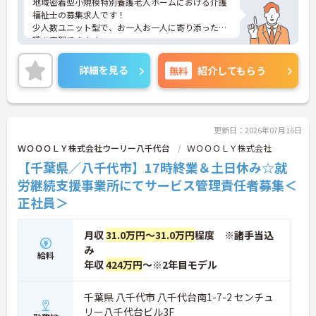
地域密着型小規模特別養護老人ホームにおける介護
福祉士の募集求人です！
少人数ユニット型で、お一人お一人に寄り添った介
護を実現できます。
法人が運営する託児所があり子育て中の方も安心し
て働けます！
詳細を見る
無料
紹介してもらう
ご興味ある方には、面接のポイントなど、さらに詳
細をお話致しますのでお気軽にご相談ください。
更新日：2026年07月16日
ＷＯＯＯＬＹ株式会社ウーリー八千代台
ＷＯＯＯＬＹ株式会社
【千葉県／八千代市】17時終業＆土日休み☆就
労継続支援事業所にてサービス管理責任者募集＜
正社員＞
月収
31.0万円～31.0万円
程度 ※諸手当込
み
給料
年収
424万円
～※2年目モデル
千葉県 八千代市 八千代台南1-7-2 センチュ
リー八千代台ビル3F