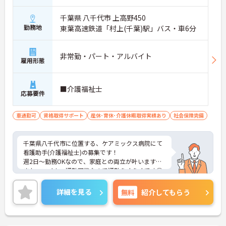
千葉県 八千代市 上高野450
勤務地
東葉高速鉄道「村上(千葉)駅」バス・車6分
非常勤・パート・アルバイト
雇用形態
■介護福祉士
応募要件
車通勤可
資格取得サポート
産休･育休･介護休暇取得実績あり
社会保険完備
千葉県八千代市に位置する、ケアミックス病院にて
看護助手(介護福祉士)の募集です！
週2日～勤務OKなので、家庭との両立が叶います☆
また、マイカー通勤可能なので通勤らくらくです◎
ご興味のある方には、面接対策ポイントなど、さら
に詳細をお話しいたしますのでお気軽にご相談くだ
詳細を見る
無料
紹介してもらう
さい！