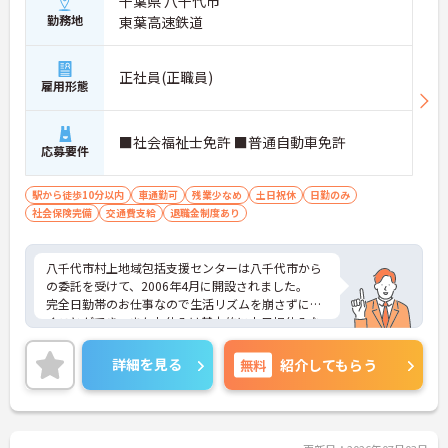
千葉県 八千代市
勤務地
東葉高速鉄道
正社員(正職員)
雇用形態
■社会福祉士免許 ■普通自動車免許
応募要件
駅から徒歩10分以内
車通勤可
残業少なめ
土日祝休
日勤のみ
社会保険完備
交通費支給
退職金制度あり
八千代市村上地域包括支援センターは八千代市から
の委託を受けて、2006年4月に開設されました。
完全日勤帯のお仕事なので生活リズムを崩さずに働
くことができ、またお休みは基本的に土日祝休みな
ので予定もたてやすく、仕事とプライベートの両立
がしやすい環境です。無料駐車場を設けているので
詳細を見る
無料
紹介してもらう
マイカー通勤も可能です。
ご興味ある方には、面接対策ポイントなど、さらに
詳細をお話しいたしますのでお気軽にご相談くださ
い。