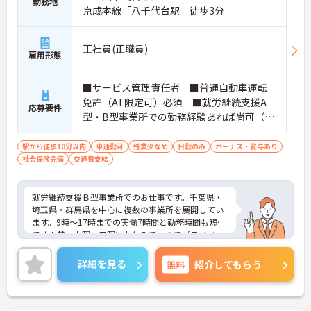
勤務地
京成本線「八千代台駅」徒歩3分
正社員(正職員)
雇用形態
■サービス管理責任者 ■普通自動車運転
免許（AT限定可）必須 ■就労継続支援A
応募要件
型・B型事業所での勤務経験あれば尚可（未
経験でも可）
駅から徒歩10分以内
車通勤可
残業少なめ
日勤のみ
ボーナス・賞与あり
社会保険完備
交通費支給
就労継続支援Ｂ型事業所でのお仕事です。千葉県・
埼玉県・群馬県を中心に複数の事業所を展開してい
ます。9時～17時までの実働7時間と勤務時間も短め
です！基本土曜・日曜はお休みですのでプライベー
トとのメリハリのある働き方が可能です。代表者や
エリアマネージャーがしっかりとサポートしますの
詳細を見る
無料
紹介してもらう
で、未経験でも安心して働けます。昇給・賞与制度
があり、頑張りがきちんと評価される職場です。ご
興味のある方には、面接対策ポイントなど、さらに
詳細をご案内しますのでお気軽にご相談ください！