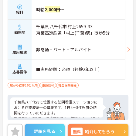
合わせた長期就業が実現できる職場です
時給
2,000円
～
給料
千葉県 八千代市 村上2659-33
勤務地
東葉高速鉄道「村上(千葉)駅」徒歩5分
非常勤・パート・アルバイト
雇用形態
■実務経験：必須（経験2年以上）
応募要件
駅から徒歩10分以内
車通勤可
社会保険完備
千葉県八千代市に位置する訪問看護ステーションに
おける作業療法士の募集です。1日4～5件程度の訪
問を行っていただきます。
勤務日数は週1日～相談可能です。無理なく、プライ
ベートを大切にしながらご勤務いただけます。
ご興味のある方には、面接対策ポイントなど、さら
詳細を見る
無料
紹介してもらう
に詳細をご案内しますのでお気軽にご相談くださ