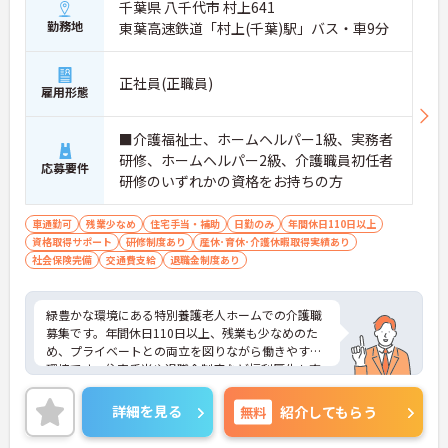
千葉県 八千代市 村上641
勤務地
東葉高速鉄道「村上(千葉)駅」バス・車9分
正社員(正職員)
雇用形態
■介護福祉士、ホームヘルパー1級、実務者
研修、ホームヘルパー2級、介護職員初任者
応募要件
研修のいずれかの資格をお持ちの方
車通勤可
残業少なめ
住宅手当・補助
日勤のみ
年間休日110日以上
資格取得サポート
研修制度あり
産休･育休･介護休暇取得実績あり
社会保険完備
交通費支給
退職金制度あり
緑豊かな環境にある特別養護老人ホームでの介護職
募集です。年間休日110日以上、残業も少なめのた
め、プライベートとの両立を図りながら働きやすい
環境です。住宅手当や退職金制度など福利厚生も充
実しており、ご利用者様に寄り添った介護を実践し
たい方におすすめの求人です。
詳細を見る
無料
紹介してもらう
《おすすめポイント》
★無理なく長く働きやすい勤務環境です