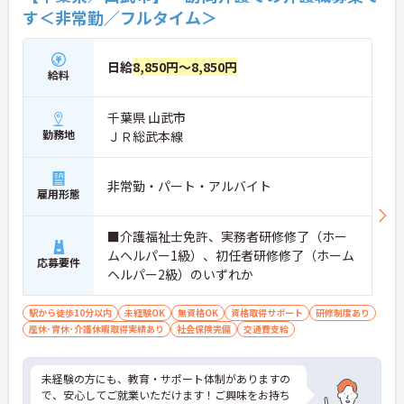
す＜非常勤／フルタイム＞
日給
8,850円～8,850円
給料
千葉県 山武市
勤務地
ＪＲ総武本線
非常勤・パート・アルバイト
雇用形態
■介護福祉士免許、実務者研修修了（ホー
ムヘルパー1級）、初任者研修修了（ホーム
応募要件
ヘルパー2級）のいずれか
駅から徒歩10分以内
未経験OK
無資格OK
資格取得サポート
研修制度あり
産休･育休･介護休暇取得実績あり
社会保険完備
交通費支給
未経験の方にも、教育・サポート体制がありますの
で、安心してご就業いただけます！ご興味をお持ち