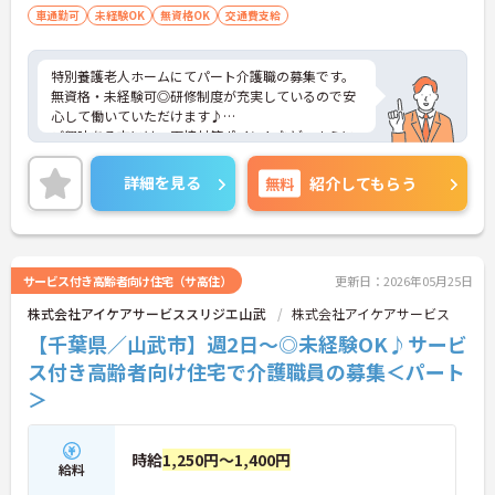
車通勤可
未経験OK
無資格OK
交通費支給
特別養護老人ホームにてパート介護職の募集です。
無資格・未経験可◎研修制度が充実しているので安
心して働いていただけます♪
ご興味ある方には、面接対策ポイントなど、さらに
詳細をお話しいたしますのでお気軽にご相談くださ
い。
詳細を見る
無料
紹介してもらう
サービス付き高齢者向け住宅（サ高住）
更新日：2026年05月25日
株式会社アイケアサービススリジエ山武
株式会社アイケアサービス
【千葉県／山武市】週2日～◎未経験OK♪サービ
ス付き高齢者向け住宅で介護職員の募集＜パート
＞
時給
1,250円～1,400円
給料