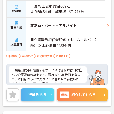
千葉県 山武市 殿台609-1
勤務地
ＪＲ総武本線「成東駅」徒歩18分
非常勤・パート・アルバイト
雇用形態
■介護職員初任者研修（ホームヘルパー2
応募要件
級） 以上必須 ■経験不問
車通勤可
未経験OK
社会保険完備
交通費支給
千葉県山武市に位置するサービス付き高齢者向け住
宅で介護職員の募集です。週2日から勤務可能なの
で、ご自身のライフスタイルに合わせて勤務いただ
けます♪また、正社員登用制度もあり、キャリアア
ップも目指せます！ご興味のある方はご面接のポイ
ントお伝えしますのでご気軽にお問い合わせくださ
詳細を見る
無料
紹介してもらう
い。