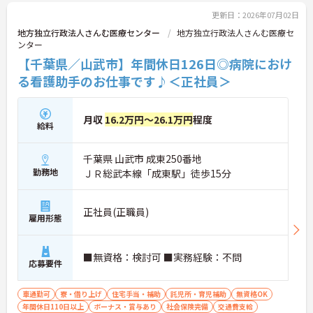
更新日：2026年07月02日
地方独立行政法人さんむ医療センター
地方独立行政法人さんむ医療セ
ンター
【千葉県／山武市】年間休日126日◎病院におけ
る看護助手のお仕事です♪＜正社員＞
月収
16.2万円～26.1万円
程度
給料
千葉県 山武市 成東250番地
勤務地
ＪＲ総武本線「成東駅」徒歩15分
正社員(正職員)
雇用形態
■無資格：検討可 ■実務経験：不問
応募要件
車通勤可
寮・借り上げ
住宅手当・補助
託児所・育児補助
無資格OK
年間休日110日以上
ボーナス・賞与あり
社会保険完備
交通費支給