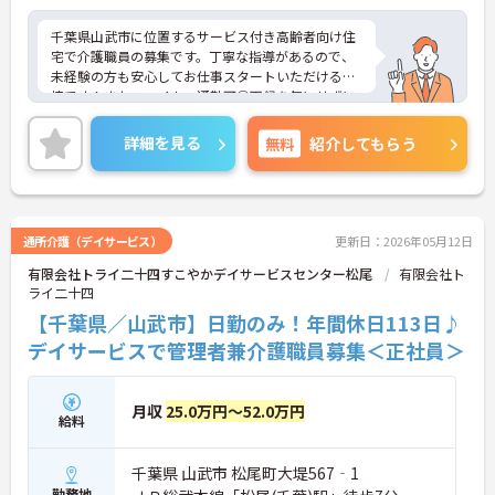
千葉県山武市に位置するサービス付き高齢者向け住
宅で介護職員の募集です。丁寧な指導があるので、
未経験の方も安心してお仕事スタートいただける環
境です！また、マイカー通勤可◎天候を気にせずに
通勤ができます♪ご興味のある方はご面接のポイン
トお伝えしますのでご気軽にお問い合わせくださ
詳細を見る
無料
紹介してもらう
い。
通所介護（デイサービス）
更新日：2026年05月12日
有限会社トライ二十四すこやかデイサービスセンター松尾
有限会社ト
ライ二十四
【千葉県／山武市】日勤のみ！年間休日113日♪
デイサービスで管理者兼介護職員募集＜正社員＞
月収
25.0万円～52.0万円
給料
千葉県 山武市 松尾町大堤567‐1
勤務地