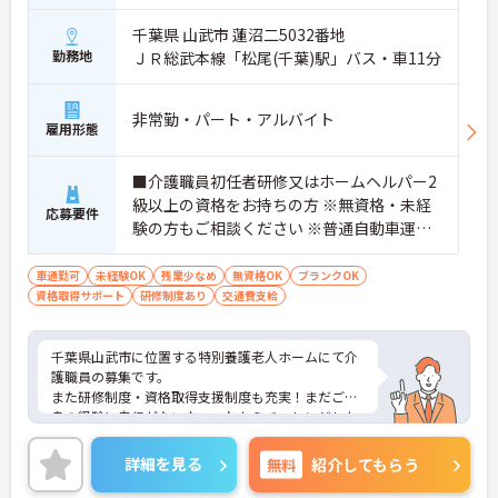
千葉県 山武市 蓮沼二5032番地
勤務地
ＪＲ総武本線「松尾(千葉)駅」バス・車11分
非常勤・パート・アルバイト
雇用形態
■介護職員初任者研修又はホームヘルパー2
級以上の資格をお持ちの方 ※無資格・未経
応募要件
験の方もご相談ください ※普通自動車運転
免許必須（AT可）
車通勤可
未経験OK
残業少なめ
無資格OK
ブランクOK
資格取得サポート
研修制度あり
交通費支給
千葉県山武市に位置する特別養護老人ホームにて介
護職員の募集です。
また研修制度・資格取得支援制度も充実！まだご自
身の経験に自信がない方、これからチャレンジした
い方にもオススメの求人です♪
またはじめはパートからスタートし、いずれは正職
詳細を見る
無料
紹介してもらう
員として働きたいと考えている方も大歓迎です。
ご興味ある方には、面接対策ポイントなど、さらに