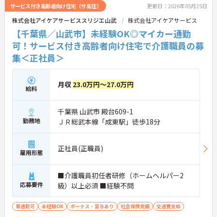
サービス付き高齢者向け住宅（サ高住）
更新日：2026年05月25日
株式会社アイケアサービススリジエ山武
株式会社アイケアサービス
【千葉県／山武市】未経験OK◎マイカー通勤
可！サービス付き高齢者向け住宅で介護職員の募
集＜正社員＞
月収
23.0万円～27.0万円
給料
千葉県 山武市 殿台609-1
勤務地
ＪＲ総武本線「成東駅」徒歩18分
正社員(正職員)
雇用形態
■介護職員初任者研修（ホームヘルパー2
応募要件
級）以上必須 ■経験不問
車通勤可
未経験OK
ボーナス・賞与あり
社会保険完備
交通費支給