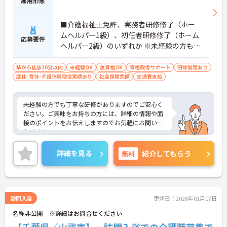
雇用形態
■介護福祉士免許、実務者研修修了（ホー
ムヘルパー1級）、初任者研修修了（ホーム
応募要件
ヘルパー2級）のいずれか ※未経験の方も相
談可 ■普通自動車運転免許（MT）必須
駅から徒歩10分以内
未経験OK
無資格OK
資格取得サポート
研修制度あり
産休･育休･介護休暇取得実績あり
社会保険完備
交通費支給
未経験の方でも丁寧な研修がありますのでご安心く
ださい。ご興味をお持ちの方には、詳細の情報や面
接のポイントをお伝えしますのでお気軽にお問い合
わせください。
詳細を見る
無料
紹介してもらう
訪問入浴
更新日：2026年01月17日
名称非公開 ※詳細はお問合せください
【千葉県／山武市】 訪問入浴での介護職募集で