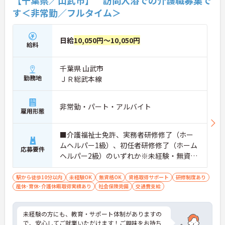
す＜非常勤／フルタイム＞
日給
10,050円～10,050円
給料
千葉県 山武市
勤務地
ＪＲ総武本線
非常勤・パート・アルバイト
雇用形態
■介護福祉士免許、実務者研修修了（ホー
ムヘルパー1級）、初任者研修修了（ホーム
応募要件
ヘルパー2級）のいずれか※未経験・無資格
の方も相談可
駅から徒歩10分以内
未経験OK
無資格OK
資格取得サポート
研修制度あり
産休･育休･介護休暇取得実績あり
社会保険完備
交通費支給
未経験の方にも、教育・サポート体制がありますの
で、安心してご就業いただけます！ご興味をお持ち