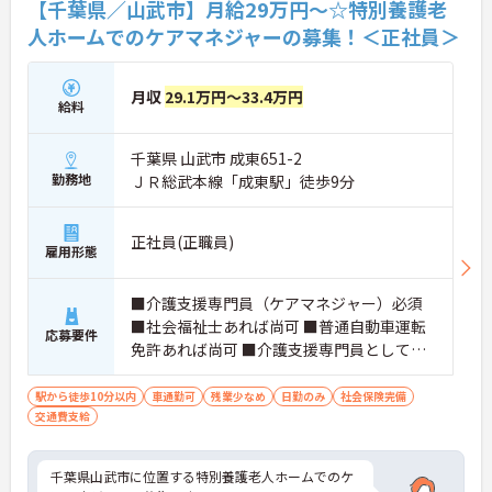
【千葉県／山武市】月給29万円～☆特別養護老
人ホームでのケアマネジャーの募集！＜正社員＞
月収
29.1万円～33.4万円
給料
千葉県 山武市 成東651-2
勤務地
ＪＲ総武本線「成東駅」徒歩9分
正社員(正職員)
雇用形態
■介護支援専門員（ケアマネジャー）必須
■社会福祉士あれば尚可 ■普通自動車運転
応募要件
免許あれば尚可 ■介護支援専門員としての
業務経験必須
駅から徒歩10分以内
車通勤可
残業少なめ
日勤のみ
社会保険完備
交通費支給
千葉県山武市に位置する特別養護老人ホームでのケ