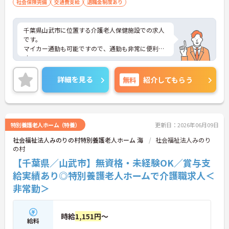
社会保険完備
交通費支給
退職金制度あり
千葉県山武市に位置する介護老人保健施設での求人
です。
マイカー通勤も可能ですので、通勤も非常に便利で
す。
福利厚生が整っておりますので安心して就業して頂
けます。
詳細を見る
無料
紹介してもらう
ご興味のある方はお気軽にお問い合わせ下さい。
特別養護老人ホーム（特養）
更新日：2026年06月09日
社会福祉法人みのりの村特別養護老人ホーム 海
社会福祉法人みのり
の村
【千葉県／山武市】無資格・未経験OK／賞与支
給実績あり◎特別養護老人ホームで介護職求人＜
非常勤＞
時給
1,151円
～
給料