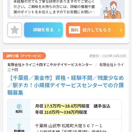
未経験の方でも丁寧な研修がありますのでご安心く
ださい。ご興味をお持ちの方には、詳細の情報や面
接のポイントをお伝えしますのでお気軽にお問い合
わせください。
詳細を見る
無料
紹介してもらう
通所介護（デイサービス）
更新日：2025年10月20日
有限会社トライ二十四すこやかデイサービスセンター
有限会社トライ
二十四
【千葉県／東金市】資格・経験不問／残業少なめ
／駅チカ！小規模デイサービスセンターでの介護
職募集
月収
17.5万円～28.0万円
程度 諸手当込
給料
年収
210万円～336万円
程度
千葉県 山武市 松尾町大堤５６７－１
勤務地
ＪＲ総武本線「松尾(千葉)駅」徒歩5分