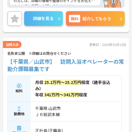
の方には、詳細の情報や面接のポイントをお伝えし
ますのでお気軽にお問い合わせください。
詳細を見る
無料
紹介してもらう
訪問入浴
更新日：2026年01月15日
名称非公開 ※詳細はお問合せください
【千葉県／山武市】 訪問入浴オペレーターの常
勤介護職募集です
月収
25.2万円～25.2万円
程度（諸手当込
み）
給料
年収
341万円～341万円
程度
千葉県 山武市
勤務地
ＪＲ総武本線
正社員(正職員)