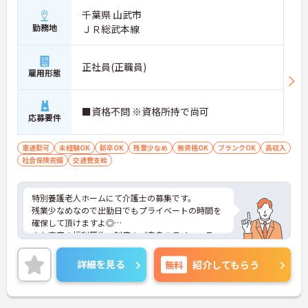
千葉県 山武市
勤務地
ＪＲ総武本線
正社員(正職員)
雇用形態
■資格不問 ※資格所持で尚可
応募要件
車通勤可
未経験OK
新卒OK
残業少なめ
無資格OK
ブランクOK
高収入
社会保険完備
交通費支給
特別養護老人ホームにて介護士の募集です。
残業少なめなので出勤日でもプライベートの時間を
確保して頂けますよ◎
また充実の福利厚生・制度★ご自身のライフステー
ジに合わせて安心して勤務できる環境が整っていま
す！
詳細を見る
無料
紹介してもらう
ご興味ある方には、面接対策ポイントなど、さらに
詳細をお話しいたしますのでお気軽にご相談くださ
い。