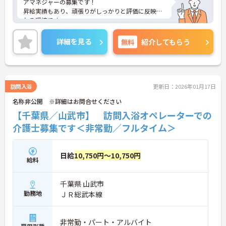
アマネジャーの募集です！
昇給実績もあり、頑張りがしっかりと評価に反映さ
れる環境です。
ご興味ある方には、面接対策ポイントなど、さらに
詳細をお話しいたしますのでお気軽にご相談くださ
詳細を見る
無料
紹介してもらう
い！
訪問入浴
更新日：2026年01月17日
名称非公開 ※詳細はお問合せください
【千葉県／山武市】 訪問入浴オペレーターでの
介護士募集です＜非常勤／フルタイム＞
日給
10,750円～10,750円
給料
千葉県 山武市
勤務地
ＪＲ総武本線
非常勤・パート・アルバイト