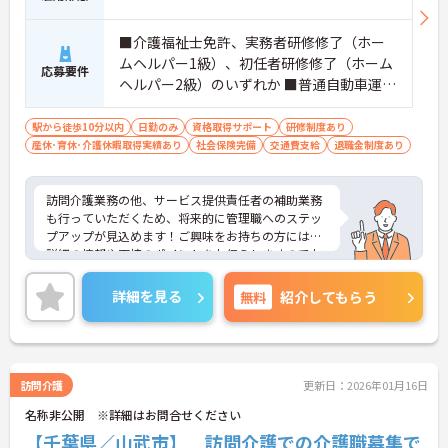
■介護福祉士免許、実務者研修修了（ホー
ムヘルパー1級）、初任者研修修了（ホーム
応募要件
ヘルパー2級）のいずれか ■普通自動車運転
免許（AT限定可）
駅から徒歩10分以内
日勤のみ
資格取得サポート
研修制度あり
産休･育休･介護休暇取得実績あり
社会保険完備
交通費支給
退職金制度あり
訪問介護業務の他、サービス提供責任者の補助業務
も行っていただくため、将来的に管理職へのステッ
プアップが見込めます！ご興味をお持ちの方には、
詳細の情報や面接のポイントをお伝えしますのでお
気軽にお問い合わせください。
詳細を見る
無料
紹介してもらう
訪問介護
更新日：2026年01月16日
名称非公開 ※詳細はお問合せください
【千葉県／山武市】 訪問介護での介護職募集で