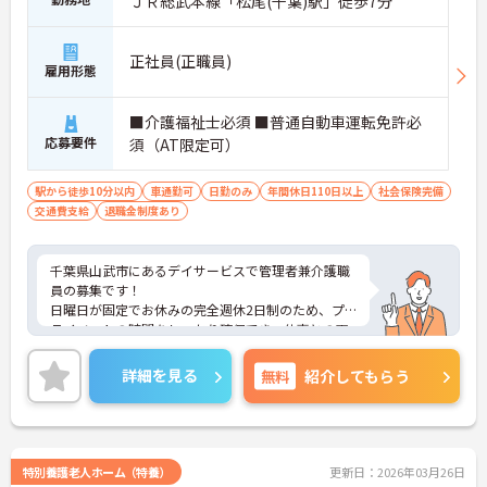
ＪＲ総武本線「松尾(千葉)駅」徒歩7分
正社員(正職員)
雇用形態
■介護福祉士必須 ■普通自動車運転免許必
応募要件
須（AT限定可）
駅から徒歩10分以内
車通勤可
日勤のみ
年間休日110日以上
社会保険完備
交通費支給
退職金制度あり
千葉県山武市にあるデイサービスで管理者兼介護職
員の募集です！
日曜日が固定でお休みの完全週休2日制のため、プ
ライベートの時間をしっかり確保でき、仕事との両
立がしやすい職場です◎
また、昇給や各種手当も充実しており、安心して働
詳細を見る
無料
紹介してもらう
きやすい環境が整っています♪
ご興味ある方は面接ポイントをお伝えしますので、
お気軽にご連絡ください。
特別養護老人ホーム（特養）
更新日：2026年03月26日