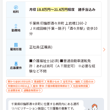
月収
18.8万円～21.6万円
程度 諸手当込み
給料
千葉県 印旛郡酒々井町 上岩橋1160-2
ＪＲ成田線(千葉－銚子)「酒々井駅」徒歩10
勤務地
分
正社員(正職員)
雇用形態
■介護福祉士(必須) ■普通自動車運転免
許：あれば尚可（ＡＴ限定可） ※必要な経
応募要件
験など不問
駅から徒歩10分以内
車通勤可
残業少なめ
住宅手当・補助
日勤のみ
年間休日110日以上
産休･育休･介護休暇取得実績あり
社会保険完備
交通費支給
退職金制度あり
千葉県印旛郡酒々井町に位置する病院内にある通所
リハビリテーション施設にて介護職の募集です。