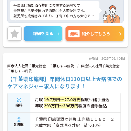
千葉県印旛郡酒々井町に位置する病院です。
最寄駅から徒歩圏内で通勤にも大変便利です。
託児所も完備されており、子育て中の方も安心で
す。
ご興味ある方には、面接対策ポイントなど、さらに
詳細をお話しいたしますのでお気軽にご相談くださ
詳細を見る
無料
紹介してもらう
い！
更新日：2025年06月04日
医療法人社団千葉光徳会 千葉しすい病院
医療法人社団千葉光徳会
千葉しすい病院
【千葉県印旛郡】年間休日110日以上★病院での
ケアマネジャー求人になります！
月収
19.7万円～27.0万円
程度※諸手当込
給料
年収
293万円～396万円
程度※諸手当込
千葉県 印旛郡酒々井町 上岩橋１１６０－２
勤務地
京成本線「京成酒々井駅」徒歩10分