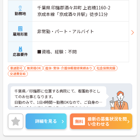
千葉県 印旛郡酒々井町 上岩橋1160-2
勤務地
京成本線「京成酒々井駅」徒歩11分
非常勤・パート・アルバイト
雇用形態
■資格、経験：不問
応募要件
車通勤可
無資格OK
産休･育休･介護休暇取得実績あり
社会保険完備
交通費支給
千葉県／印旛郡に位置する病院にて、看護助手とし
てのお仕事となります。
日勤のみで、1日4時間～勤務OKなので、ご自身のご
都合に合わせてお仕事することができます！
職員用レストランやストレスチェックなど、充実し
最新の募集状況を問
た福利厚生があるので、安心してお仕事できます♪
詳細を見る
無料
い合わせる
ご興味ある方は面接ポイントをお伝えしますので、
お気軽にお問い合わせください♪