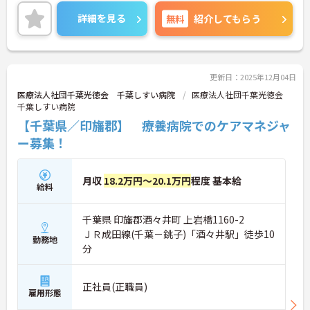
ご興味ある方には、面接対策ポイントなど、さらに
詳細をお話しいたしますのでお気軽にご相談くださ
詳細を見る
無料
紹介してもらう
い！
更新日：2025年12月04日
医療法人社団千葉光徳会 千葉しすい病院
医療法人社団千葉光徳会
千葉しすい病院
【千葉県／印旛郡】 療養病院でのケアマネジャ
ー募集！
月収
18.2万円～20.1万円
程度 基本給
給料
千葉県 印旛郡酒々井町 上岩橋1160-2
ＪＲ成田線(千葉－銚子)「酒々井駅」徒歩10
勤務地
分
正社員(正職員)
雇用形態