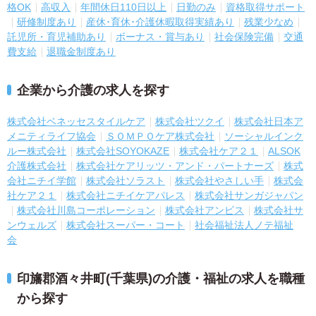
格OK
高収入
年間休日110日以上
日勤のみ
資格取得サポート
研修制度あり
産休･育休･介護休暇取得実績あり
残業少なめ
託児所・育児補助あり
ボーナス・賞与あり
社会保険完備
交通
費支給
退職金制度あり
企業から介護の求人を探す
株式会社ベネッセスタイルケア
株式会社ツクイ
株式会社日本ア
メニティライフ協会
ＳＯＭＰＯケア株式会社
ソーシャルインク
ルー株式会社
株式会社SOYOKAZE
株式会社ケア２１
ALSOK
介護株式会社
株式会社ケアリッツ・アンド・パートナーズ
株式
会社ニチイ学館
株式会社ソラスト
株式会社やさしい手
株式会
社ケア２１
株式会社ニチイケアパレス
株式会社サンガジャパン
株式会社川島コーポレーション
株式会社アンビス
株式会社サ
ンウェルズ
株式会社スーパー・コート
社会福祉法人ノテ福祉
会
印旛郡酒々井町(千葉県)の介護・福祉の求人を職種
から探す