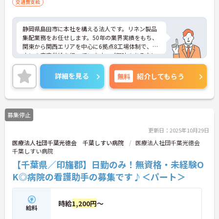
交通費支給
静岡県島田市に本社を構える法人です。リネン製品
集配業務をお任せします。50年の業界実績をもち、
関東から関西エリアを中心に6拠点8工場体制で、リ
ネンの安定供給を行っています。ご興味のある方に
は、面接対策ポイントなど、さらに詳細をお話しい
たしますのでお気軽にご相談ください！
詳細を見る
無料
紹介してもらう
募集停止
更新日：2025年10月29日
医療法人社団千葉光徳会 千葉しすい病院
医療法人社団千葉光徳会
千葉しすい病院
【千葉県／印旛郡】日勤のみ！無資格・未経験O
K◎病院の看護助手の募集です♪＜パート＞
時給
1,200円
～
給料