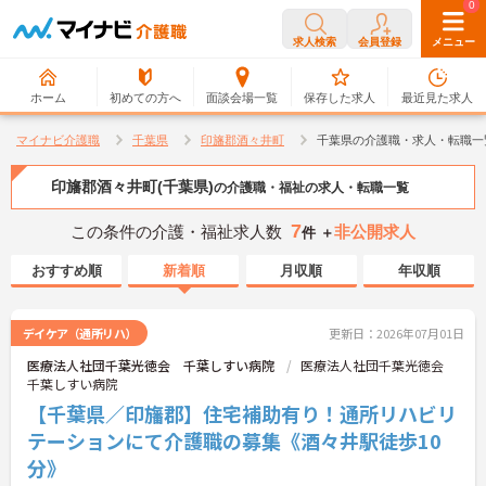
0
0
求人検索
会員登録
メニュー
ホーム
初めての方へ
面談会場一覧
保存した求人
最近見た求人
マイナビ介護職
千葉県
印旛郡酒々井町
千葉県の介護職・求人・転職一
印旛郡酒々井町(千葉県)
の介護職・福祉の求人・転職一覧
7
この条件の介護・福祉求人数
非公開求人
件 ＋
おすすめ順
新着順
月収順
年収順
デイケア（通所リハ）
更新日：2026年07月01日
医療法人社団千葉光徳会 千葉しすい病院
医療法人社団千葉光徳会
千葉しすい病院
【千葉県／印旛郡】住宅補助有り！通所リハビリ
テーションにて介護職の募集《酒々井駅徒歩10
分》