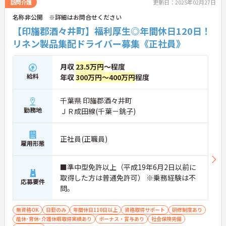
訪問介護
更新日：2025年02月27日
名称非公開 ※詳細はお問合せください
【印旛郡酒々井町】福利厚生◎年間休日120日！
リネン製品集配ドライバー募集《正社員》
月収
23.5万円
～程度
給料
年収
300万円～400万円
程度
千葉県 印旛郡酒々井町
勤務地
ＪＲ成田線(千葉－銚子)
正社員(正職員)
雇用形態
■準中型免許以上（平成19年6月2日以前に
取得した方は普通免許可） ※乗務経験は不
応募要件
問。
無資格OK
日勤のみ
年間休日110日以上
資格取得サポート
研修制度あり
産休･育休･介護休暇取得実績あり
ボーナス・賞与あり
社会保険完備