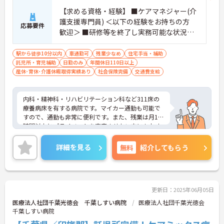
【求める資格・経験】 ■ケアマネジャー(介
護支援専門員) ＜以下の経験をお持ちの方
応募要件
歓迎＞ ■研修等を終了し実務可能な状況で
あること
駅から徒歩10分以内
車通勤可
残業少なめ
住宅手当・補助
託児所・育児補助
日勤のみ
年間休日110日以上
産休･育休･介護休暇取得実績あり
社会保険完備
交通費支給
内科・精神科・リハビリテーション科など311床の
療養病床を有する病院です。マイカー通勤も可能で
すので、通勤も非常に便利です。また、残業は月10
時間以内とプライベートを充実させたい方にもおす
すめの求人となっております。
ご興味を持たれた方は、弊社担当コンサルタントま
詳細を見る
無料
紹介してもらう
でお気軽にお問い合わせ下さい。求人情報の詳細や
面接ポイントなどをお話させて頂きます。
更新日：2025年06月05日
医療法人社団千葉光徳会 千葉しすい病院
医療法人社団千葉光徳会
千葉しすい病院