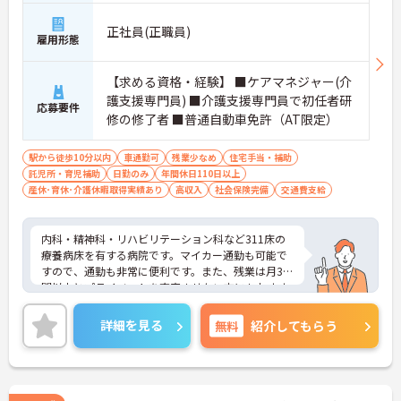
正社員(正職員)
雇用形態
【求める資格・経験】 ■ケアマネジャー(介
護支援専門員) ■介護支援専門員で初任者研
応募要件
修の修了者 ■普通自動車免許（AT限定）
駅から徒歩10分以内
車通勤可
残業少なめ
住宅手当・補助
託児所・育児補助
日勤のみ
年間休日110日以上
産休･育休･介護休暇取得実績あり
高収入
社会保険完備
交通費支給
内科・精神科・リハビリテーション科など311床の
療養病床を有する病院です。マイカー通勤も可能で
すので、通勤も非常に便利です。また、残業は月3時
間以内とプライベートを充実させたい方にもおすす
めの求人となっております。
ご興味を持たれた方は、弊社担当コンサルタントま
詳細を見る
無料
紹介してもらう
でお気軽にお問い合わせ下さい。求人情報の詳細や
面接ポイントなどをお話させて頂きます。