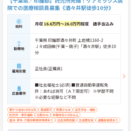
【千葉県／印旛郡】託児所完備！ケアミックス病
院での医療相談員募集《酒々井駅徒歩10分》
月収
16.6万円～26.0万円
程度 諸手当込み
給料
千葉県 印旛郡酒々井町 上岩橋1160-2
ＪＲ成田線(千葉－銚子)「酒々井駅」徒歩10
勤務地
分
正社員(正職員)
雇用形態
■社会福祉士(必須) ■普通自動車運転免
許：あれば尚可（ＡＴ限定可） ※学歴不問
応募要件
※必要な経験など不問
駅から徒歩10分以内
車通勤可
残業少なめ
住宅手当・補助
託児所・育児補助
日勤のみ
年間休日110日以上
産休･育休･介護休暇取得実績あり
社会保険完備
交通費支給
退職金制度あり