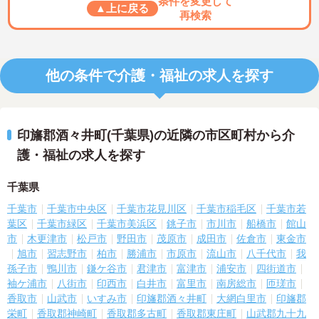
条件を変更して
▲上に戻る
再検索
他の条件で介護・福祉の求人を探す
印旛郡酒々井町(千葉県)の近隣の市区町村から介
護・福祉の求人を探す
千葉県
千葉市
千葉市中央区
千葉市花見川区
千葉市稲毛区
千葉市若
葉区
千葉市緑区
千葉市美浜区
銚子市
市川市
船橋市
館山
市
木更津市
松戸市
野田市
茂原市
成田市
佐倉市
東金市
旭市
習志野市
柏市
勝浦市
市原市
流山市
八千代市
我
孫子市
鴨川市
鎌ケ谷市
君津市
富津市
浦安市
四街道市
袖ケ浦市
八街市
印西市
白井市
富里市
南房総市
匝瑳市
香取市
山武市
いすみ市
印旛郡酒々井町
大網白里市
印旛郡
栄町
香取郡神崎町
香取郡多古町
香取郡東庄町
山武郡九十九