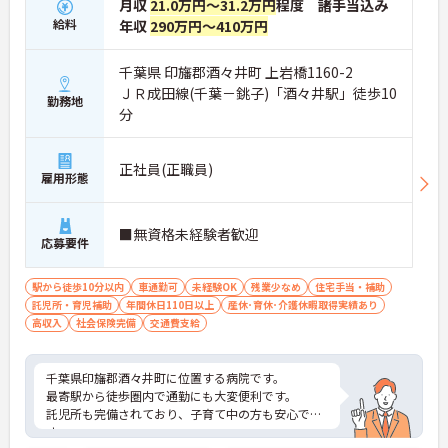
月収
21.0万円～31.2万円
程度 諸手当込み
給料
年収
290万円～410万円
千葉県 印旛郡酒々井町 上岩橋1160-2
ＪＲ成田線(千葉－銚子)「酒々井駅」徒歩10
勤務地
分
正社員(正職員)
雇用形態
■無資格未経験者歓迎
応募要件
駅から徒歩10分以内
車通勤可
未経験OK
残業少なめ
住宅手当・補助
託児所・育児補助
年間休日110日以上
産休･育休･介護休暇取得実績あり
高収入
社会保険完備
交通費支給
千葉県印旛郡酒々井町に位置する病院です。
最寄駅から徒歩圏内で通勤にも大変便利です。
託児所も完備されており、子育て中の方も安心で
す。