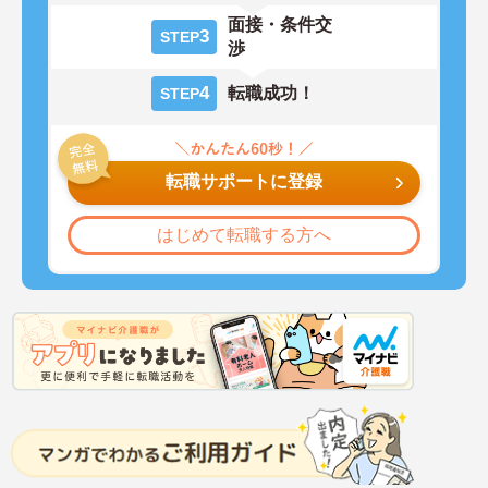
面接・条件交
3
STEP
渉
4
転職成功！
STEP
転職サポートに登録
はじめて転職する方へ