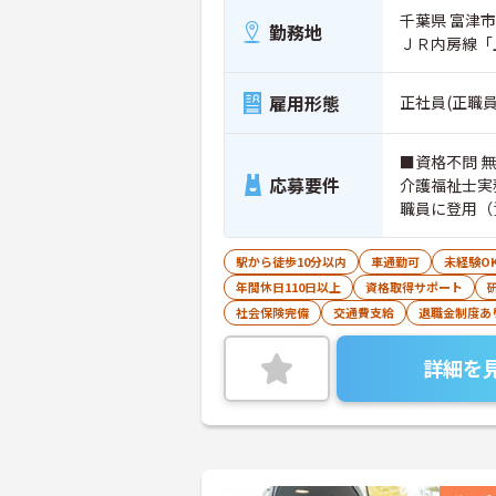
千葉県 富津市 
勤務地
ＪＲ内房線「
雇用形態
正社員(正職員
■資格不問 
応募要件
介護福祉士実
職員に登用（
駅から徒歩10分以内
車通勤可
未経験O
年間休日110日以上
資格取得サポート
社会保険完備
交通費支給
退職金制度あ
詳細を