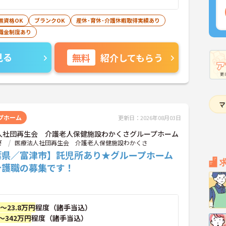
無資格OK
ブランクOK
産休･育休･介護休暇取得実績あり
職金制度あり
見る
無料
紹介してもらう
プホーム
更新日：2026年08月03日
人社団再生会 介護老人保健施設わかくさグループホーム
さ
医療法人社団再生会 介護老人保健施設わかくさ
葉県／富津市】託児所あり★グループホーム
介護職の募集です！
円～23.8万円
程度（諸手当込）
～342万円
程度（諸手当込）