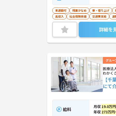
車通勤可
残業少なめ
寮・借り上げ
高収入
社会保険完備
交通費支給
退
詳細を
グルー
医療法
わかく
【千
にて
月収
19.0万
給料
年収
273万円