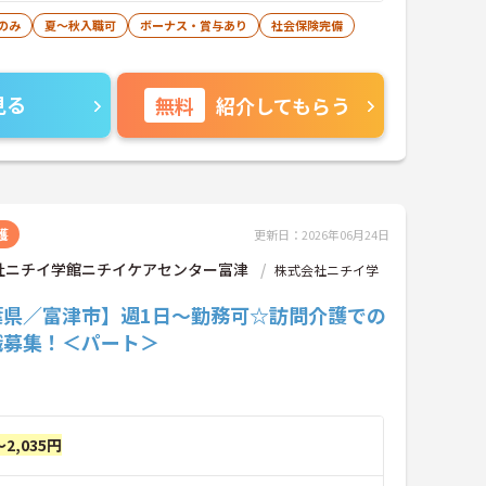
のみ
夏～秋入職可
ボーナス・賞与あり
社会保険完備
見る
無料
紹介してもらう
護
更新日：2026年06月24日
社ニチイ学館ニチイケアセンター富津
株式会社ニチイ学
葉県／富津市】週1日～勤務可☆訪問介護での
職募集！＜パート＞
～2,035円