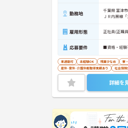
千葉県 富津市 
勤務地
ＪＲ内房線「
雇用形態
正社員(正職員
応募要件
■資格・経験
車通勤可
未経験OK
残業少なめ
寮
産休･育休･介護休暇取得実績あり
社会保険
詳細を