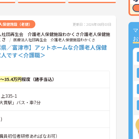
人保健施設（老健）
更新日：2026年08月03日
マ
人社団再生会 介護老人保健施設わかくさ介護老人保健施
お
くさ
医療法人社団再生会 介護老人保健施設わかくさ
葉県／富津市】アットホームな介護老人保健
求人です＜介護職＞
円～35.4万円
程度（諸手当込）
上335-1
大貫駅」バス・車7分
)
職員初任者研修あればなお可）