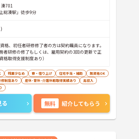
湊701
上総湊駅」徒歩9分
)
無資格、初任者研修修了者の方は契約職員になります。
務者研修の修了もしくは、雇用契約の3回の更新で正
資格取得支援制度あり）
K
残業少なめ
寮・借り上げ
住宅手当・補助
無資格OK
研修制度あり
産休･育休･介護休暇取得実績あり
高収入
り
見る
無料
紹介してもらう