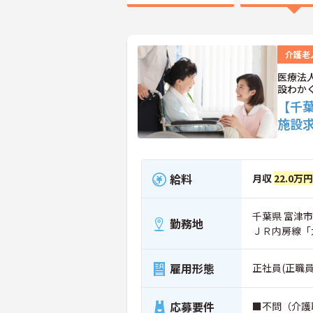
介護老
医療法
設わか
【千
施設
給料
月収
22.0万
千葉県 富津市 
勤務地
ＪＲ内房線「
雇用形態
正社員(正職員
応募要件
■不問（介護