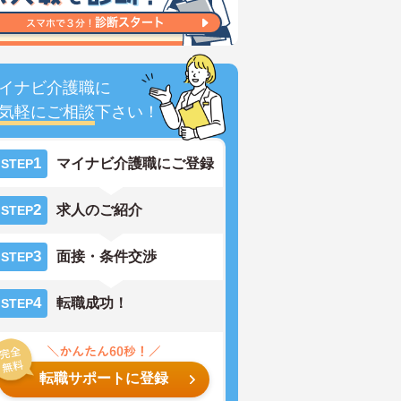
イナビ介護職に
気軽にご相談
下さい！
1
マイナビ介護職にご登録
STEP
2
求人のご紹介
STEP
3
面接・条件交渉
STEP
4
転職成功！
STEP
転職サポートに登録