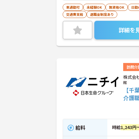
車通勤可
未経験OK
無資格OK
日勤
交通費支給
退職金制度あり
詳細を
訪問介
株式会
館
【千
介護
給料
時給
1,243円