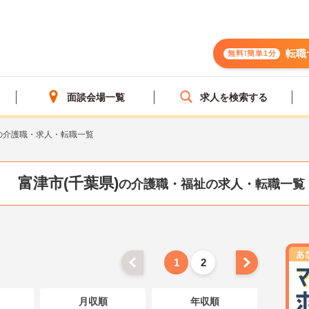
転職
無料!簡単1分
面談会場一覧
求人を検索する
の介護職・求人・転職一覧
富津市(千葉県)
の介護職・福祉の求人・転職一覧
1
2
月収順
年収順