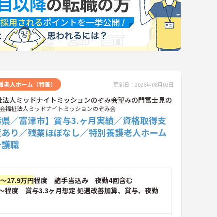
護老人ホーム（特養）
更新日：2026年08月03日
祉法人ミッドナイトミッションのぞみ会望みの門富士見の
会福祉法人ミッドナイトミッションのぞみ会
葉県／富津市】賞与3.ヶ月実績／資格取得支
度あり／残業ほぼなし／特別養護老人ホーム
介護職
円～27.9万円
程度 諸手当込み 夜勤4回含む
～程度 賞与3.3ヶ月想定 処遇改善加算、賞与、夜勤