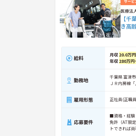
サービ
医療法
【千
き高
月収
20.0万
給料
年収
280万円
千葉県 富津市
勤務地
ＪＲ内房線「
雇用形態
正社員(正職員
■資格・経験
応募要件
免許（AT限定
トできれば尚