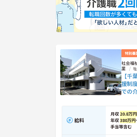
特別養
社会福
里
社
【千
援制
での
月収
20.8万
給料
年収
380万円
手当等含む