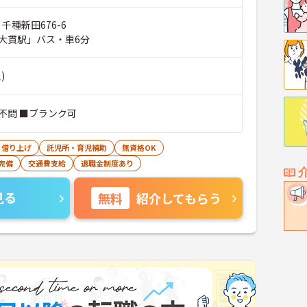
千種新田676-6
大貫駅」バス・車6分
)
不問 ■ブランク可
・借り上げ
託児所・育児補助
無資格OK
完備
交通費支給
退職金制度あり
見る
無料
紹介してもらう