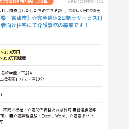
ス付き高齢者向け住宅（サ高住）
更新日：2026年07月10日
人社団俊真会わたしたちの生きる証
医療法人社団俊真会
葉県／富津市】☆完全週休2日制☆サービス付
齢者向け住宅にて介護事務の募集です！
円～25.0万円
～350万円
程度
 長崎字熊ノ下274
上総湊駅」バス・車10分
)
：不問※福祉・介護関係資格あれば尚可 ■普通自動車
可） ■介護事務経験・Excel、Word、介護請求ソフ
可