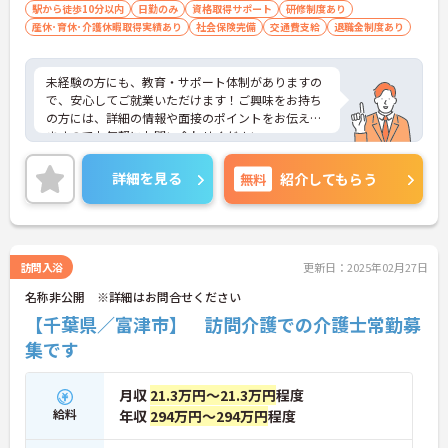
駅から徒歩10分以内
日勤のみ
資格取得サポート
研修制度あり
産休･育休･介護休暇取得実績あり
社会保険完備
交通費支給
退職金制度あり
未経験の方にも、教育・サポート体制がありますの
で、安心してご就業いただけます！ご興味をお持ち
の方には、詳細の情報や面接のポイントをお伝えし
ますのでお気軽にお問い合わせください。
詳細を見る
無料
紹介してもらう
訪問入浴
更新日：2025年02月27日
名称非公開 ※詳細はお問合せください
【千葉県／富津市】 訪問介護での介護士常勤募
集です
月収
21.3万円～21.3万円
程度
給料
年収
294万円～294万円
程度