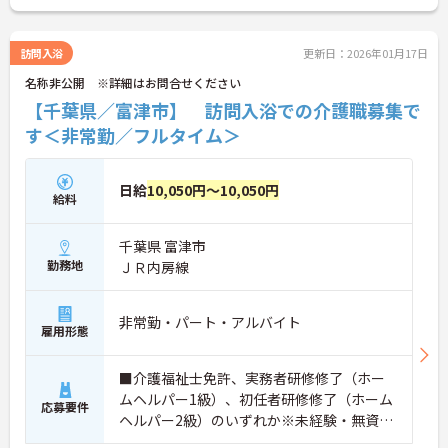
訪問入浴
更新日：2026年01月17日
名称非公開 ※詳細はお問合せください
【千葉県／富津市】 訪問入浴での介護職募集で
す＜非常勤／フルタイム＞
日給
10,050円～10,050円
給料
千葉県 富津市
勤務地
ＪＲ内房線
非常勤・パート・アルバイト
雇用形態
■介護福祉士免許、実務者研修修了（ホー
ムヘルパー1級）、初任者研修修了（ホーム
応募要件
ヘルパー2級）のいずれか※未経験・無資格
の方も相談可