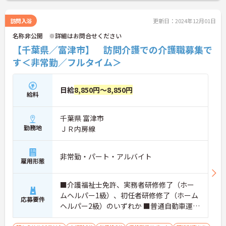
訪問入浴
更新日：2024年12月01日
名称非公開 ※詳細はお問合せください
【千葉県／富津市】 訪問介護での介護職募集で
す＜非常勤／フルタイム＞
日給
8,850円～8,850円
給料
千葉県 富津市
勤務地
ＪＲ内房線
非常勤・パート・アルバイト
雇用形態
■介護福祉士免許、実務者研修修了（ホー
ムヘルパー1級）、初任者研修修了（ホーム
応募要件
ヘルパー2級）のいずれか ■普通自動車運転
免許（AT限定可）必須