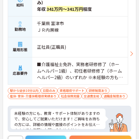
み）
給料
年収
341万円～341万円
程度
千葉県 富津市
勤務地
ＪＲ内房線
正社員(正職員)
雇用形態
■介護福祉士免許、実務者研修修了（ホー
ムヘルパー1級）、初任者研修修了（ホーム
応募要件
ヘルパー2級）のいずれか ※未経験の方も相
談可 ■普通自動車運転免許（MT）必須
駅から徒歩10分以内
日勤のみ
資格取得サポート
研修制度あり
産休･育休･介護休暇取得実績あり
社会保険完備
交通費支給
退職金制度あり
未経験の方にも、教育・サポート体制がありますの
で、安心してご就業いただけます！ご興味をお持ち
の方には、詳細の情報や面接のポイントをお伝えし
ますのでお気軽にお問い合わせください。