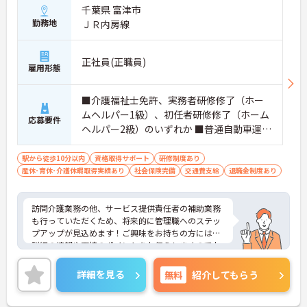
千葉県 富津市
勤務地
ＪＲ内房線
正社員(正職員)
雇用形態
■介護福祉士免許、実務者研修修了（ホー
ムヘルパー1級）、初任者研修修了（ホーム
応募要件
ヘルパー2級）のいずれか ■普通自動車運転
免許（AT限定可）
駅から徒歩10分以内
資格取得サポート
研修制度あり
産休･育休･介護休暇取得実績あり
社会保険完備
交通費支給
退職金制度あり
訪問介護業務の他、サービス提供責任者の補助業務
も行っていただくため、将来的に管理職へのステッ
プアップが見込めます！ご興味をお持ちの方には、
詳細の情報や面接のポイントをお伝えしますのでお
気軽にお問い合わせください。
詳細を見る
無料
紹介してもらう