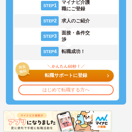
マイナビ介護
1
STEP
職にご登録
2
求人のご紹介
STEP
面接・条件交
3
STEP
渉
4
転職成功！
STEP
転職サポートに登録
はじめて転職する方へ