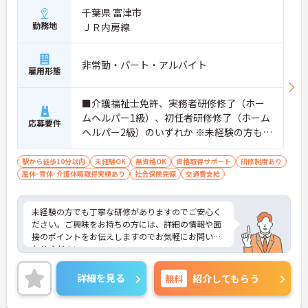
千葉県 富津市
勤務地
ＪＲ内房線
非常勤・パート・アルバイト
雇用形態
■介護福祉士免許、実務者研修修了（ホー
ムヘルパー1級）、初任者研修修了（ホーム
応募要件
ヘルパー2級）のいずれか ※未経験の方も相
談可 ■普通自動車運転免許（MT）必須
駅から徒歩10分以内
未経験OK
無資格OK
資格取得サポート
研修制度あり
産休･育休･介護休暇取得実績あり
社会保険完備
交通費支給
未経験の方でも丁寧な研修がありますのでご安心く
ださい。ご興味をお持ちの方には、詳細の情報や面
接のポイントをお伝えしますのでお気軽にお問い合
わせください。
詳細を見る
無料
紹介してもらう