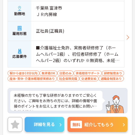
千葉県 富津市
勤務地
ＪＲ内房線
正社員(正職員)
雇用形態
■介護福祉士免許、実務者研修修了（ホー
ムヘルパー1級）、初任者研修修了（ホーム
応募要件
ヘルパー2級）のいずれか ※無資格、未経験
の方も相談可
駅から徒歩10分以内
無資格OK
日勤のみ
資格取得サポート
研修制度あり
産休･育休･介護休暇取得実績あり
社会保険完備
交通費支給
退職金制度あり
未経験の方でも丁寧な研修がありますのでご安心く
ださい。ご興味をお持ちの方には、詳細の情報や面
接のポイントをお伝えしますのでお気軽にお問い合
わせください。
詳細を見る
無料
紹介してもらう