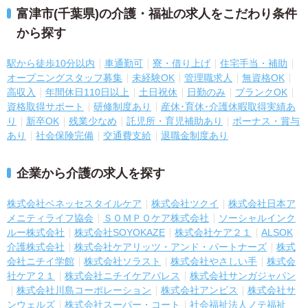
富津市(千葉県)の介護・福祉の求人をこだわり条件
から探す
駅から徒歩10分以内
車通勤可
寮・借り上げ
住宅手当・補助
オープニングスタッフ募集
未経験OK
管理職求人
無資格OK
高収入
年間休日110日以上
土日祝休
日勤のみ
ブランクOK
資格取得サポート
研修制度あり
産休･育休･介護休暇取得実績あ
り
新卒OK
残業少なめ
託児所・育児補助あり
ボーナス・賞与
あり
社会保険完備
交通費支給
退職金制度あり
企業から介護の求人を探す
株式会社ベネッセスタイルケア
株式会社ツクイ
株式会社日本ア
メニティライフ協会
ＳＯＭＰＯケア株式会社
ソーシャルインク
ルー株式会社
株式会社SOYOKAZE
株式会社ケア２１
ALSOK
介護株式会社
株式会社ケアリッツ・アンド・パートナーズ
株式
会社ニチイ学館
株式会社ソラスト
株式会社やさしい手
株式会
社ケア２１
株式会社ニチイケアパレス
株式会社サンガジャパン
株式会社川島コーポレーション
株式会社アンビス
株式会社サ
ンウェルズ
株式会社スーパー・コート
社会福祉法人ノテ福祉