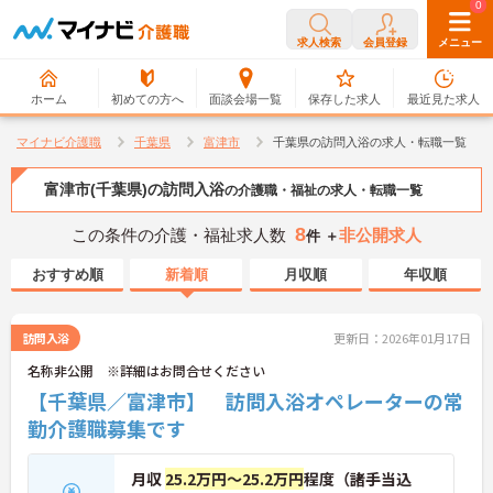
0
0
求人検索
会員登録
メニュー
ホーム
初めての方へ
面談会場一覧
保存した求人
最近見た求人
マイナビ介護職
千葉県
富津市
千葉県の訪問入浴の求人・転職一覧
富津市(千葉県)の訪問入浴
の介護職・福祉の求人・転職一覧
8
この条件の介護・福祉求人数
非公開求人
件 ＋
おすすめ順
新着順
月収順
年収順
訪問入浴
更新日：2026年01月17日
名称非公開 ※詳細はお問合せください
【千葉県／富津市】 訪問入浴オペレーターの常
勤介護職募集です
月収
25.2万円～25.2万円
程度（諸手当込