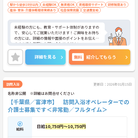
駅から徒歩10分以内
未経験OK
無資格OK
資格取得サポート
研修制度あり
産休･育休･介護休暇取得実績あり
社会保険完備
交通費支給
未経験の方にも、教育・サポート体制がありますの
で、安心してご就業いただけます！ご興味をお持ち
の方には、詳細の情報や面接のポイントをお伝えし
ますのでお気軽にお問い合わせください。
詳細を見る
無料
紹介してもらう
訪問入浴
更新日：2026年01月15日
名称非公開 ※詳細はお問合せください
【千葉県／富津市】 訪問入浴オペレーターでの
介護士募集です＜非常勤／フルタイム＞
日給
10,750円～10,750円
給料