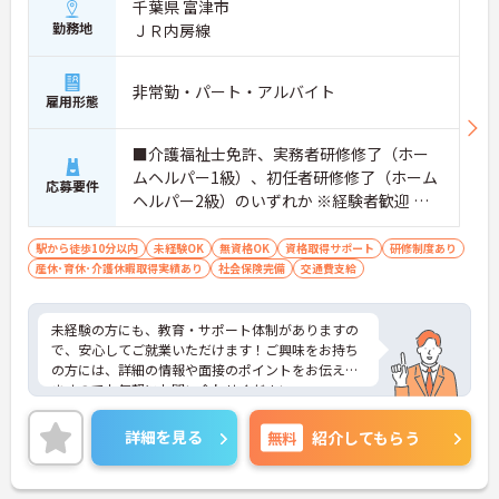
千葉県 富津市
勤務地
ＪＲ内房線
非常勤・パート・アルバイト
雇用形態
■介護福祉士免許、実務者研修修了（ホー
ムヘルパー1級）、初任者研修修了（ホーム
応募要件
ヘルパー2級）のいずれか ※経験者歓迎 ■
普通自動車運転免許（AT限定可）必須
駅から徒歩10分以内
未経験OK
無資格OK
資格取得サポート
研修制度あり
産休･育休･介護休暇取得実績あり
社会保険完備
交通費支給
未経験の方にも、教育・サポート体制がありますの
で、安心してご就業いただけます！ご興味をお持ち
の方には、詳細の情報や面接のポイントをお伝えし
ますのでお気軽にお問い合わせください。
詳細を見る
無料
紹介してもらう