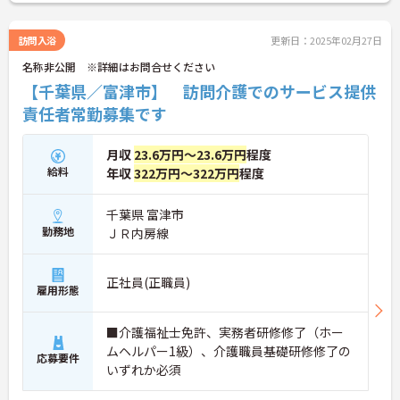
訪問入浴
更新日：2025年02月27日
名称非公開 ※詳細はお問合せください
【千葉県／富津市】 訪問介護でのサービス提供
責任者常勤募集です
月収
23.6万円～23.6万円
程度
給料
年収
322万円～322万円
程度
千葉県 富津市
勤務地
ＪＲ内房線
正社員(正職員)
雇用形態
■介護福祉士免許、実務者研修修了（ホー
ムヘルパー1級）、介護職員基礎研修修了の
応募要件
いずれか必須