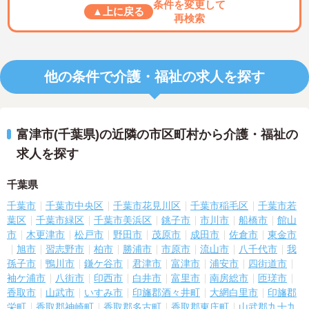
条件を変更して
▲上に戻る
再検索
他の条件で介護・福祉の求人を探す
富津市(千葉県)の近隣の市区町村から介護・福祉の
求人を探す
千葉県
千葉市
千葉市中央区
千葉市花見川区
千葉市稲毛区
千葉市若
葉区
千葉市緑区
千葉市美浜区
銚子市
市川市
船橋市
館山
市
木更津市
松戸市
野田市
茂原市
成田市
佐倉市
東金市
旭市
習志野市
柏市
勝浦市
市原市
流山市
八千代市
我
孫子市
鴨川市
鎌ケ谷市
君津市
富津市
浦安市
四街道市
袖ケ浦市
八街市
印西市
白井市
富里市
南房総市
匝瑳市
香取市
山武市
いすみ市
印旛郡酒々井町
大網白里市
印旛郡
栄町
香取郡神崎町
香取郡多古町
香取郡東庄町
山武郡九十九