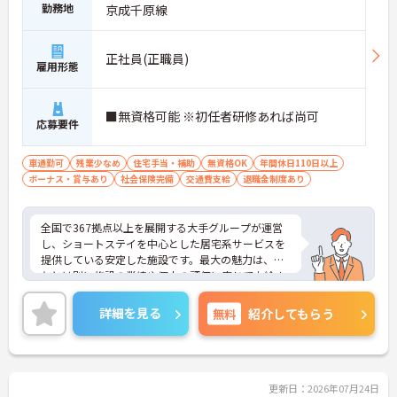
勤務地
京成千原線
正社員(正職員)
雇用形態
■無資格可能 ※初任者研修あれば尚可
応募要件
車通勤可
残業少なめ
住宅手当・補助
無資格OK
年間休日110日以上
ボーナス・賞与あり
社会保険完備
交通費支給
退職金制度あり
全国で367拠点以上を展開する大手グループが運営
し、ショートステイを中心とした居宅系サービスを
提供している安定した施設です。最大の魅力は、賞
与とは別に施設の業績や個人の評価に応じて支給さ
れる独自の特別報酬制度です。日々の頑張りやチー
ムへの貢献が直接収入に反映される非常にやりがい
詳細を見る
無料
紹介してもらう
のある環境が整っています。また、毎朝の情報共有
ミーティングを通じてスタッフ同士の連携が強化さ
れており、平均勤続年数7.2年という高い定着率を実
現しています。資格取得支援制度を活用して勤務時
間内に研修を受講できるなど教育体制も充実してい
更新日：2026年07月24日