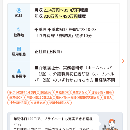
月収
21.4万円～35.4万円
程度
給料
年収
320万円～450万円
程度
千葉県 千葉市緑区 鎌取町2810-23
勤務地
ＪＲ外房線「鎌取駅」徒歩10分
正社員(正職員)
雇用形態
■介護福祉士、実務者研修（ホームヘルパ
ー1級）、介護職員初任者研修（ホームヘル
応募要件
パー2級）のいずれかお持ちの方 ■経験不問
駅から徒歩10分以内
車通勤可
未経験OK
残業少なめ
住宅手当・補助
無資格OK
年間休日110日以上
産休･育休･介護休暇取得実績あり
高収入
社会保険完備
交通費支給
退職金制度あり
年間休日120日で、プライベートも充実できる環境
です。
ご興味ある方には、面接のポイントなど、さらに詳