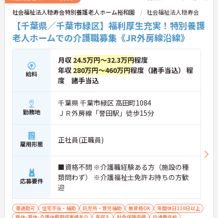
社会福祉法人穏寿会特別養護老人ホーム裕和園
社会福祉法人穏寿会
【千葉県／千葉市緑区】福利厚生充実！特別養護
老人ホームでの介護職募集《JR外房線沿線》
月収
24.5万円～32.3万円
程度
年収
280万円～460万円
程度（諸手当込） 程
給料
度 諸手当込
千葉県 千葉市緑区 高田町1084
勤務地
ＪＲ外房線「誉田駅」徒歩15分
正社員(正職員)
雇用形態
■資格不問 ※介護職経験ある方（施設の種
類問わず） ※介護福祉士免許お持ちの方歓
応募要件
迎
車通勤可
住宅手当・補助
託児所・育児補助
無資格OK
年間休日110日以上
産休･育休･介護休暇取得実績あり
高収入
社会保険完備
交通費支給