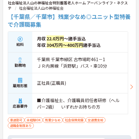
社会福祉法人山の神福祉会特別養護老人ホーム アーバンライフ・ネクス
テ
社会福祉法人山の神福祉会
【千葉県／千葉市】残業少なめ◎ユニット型特養
で介護職募集
月収
22.0万円
～諸手当込
給料
年収
304万円～400万円
諸手当込
千葉県 千葉市緑区 古市場町461－1
勤務地
ＪＲ内房線「浜野駅」バス・車10分
正社員(正職員)
雇用形態
■介護福祉士、介護職員初任者研修（ヘル
応募要件
パー2級） いずれかお持ちの方
車通勤可
未経験OK
残業少なめ
社会保険完備
交通費支給
退職金制度あり