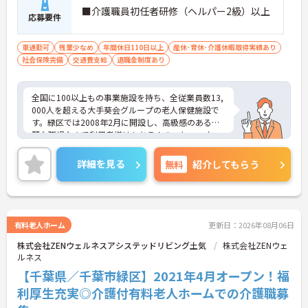
■介護職員初任者研修（ヘルパー2級）以上
応募要件
車通勤可
残業少なめ
年間休日110日以上
産休･育休･介護休暇取得実績あり
社会保険完備
交通費支給
退職金制度あり
全国に100以上もの事業施設を持ち、全従業員数13,
000人を超える大手葵会グループの老人保健施設で
す。緑区では2008年2月に開設し、高級感のある綺
麗な職場なので利用者様はもちろんのこと、スタッ
フも働きやすい環境です。また、スタッフ間も仲が
良く、他部署とも隔たりなくコミュニケーションが
詳細を見る
無料
紹介してもらう
図れます。ご興味のある方はお気軽にお問い合わせ
下さいませ。
有料老人ホーム
更新日：2026年08月06日
株式会社ZENウェルネスアシステッドリビング土気
株式会社ZENウェ
ルネス
【千葉県／千葉市緑区】2021年4月オープン！福
利厚生充実◎介護付有料老人ホームでの介護職募