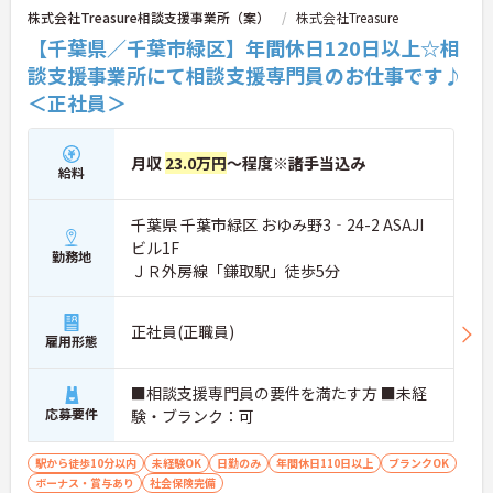
るため、介護職からケアマネジャーや管理職への着
株式会社Treasure相談支援事業所（案）
株式会社Treasure
実なステップアップが期待できます。定年65歳・再
【千葉県／千葉市緑区】年間休日120日以上☆相
雇用70歳までの継続雇用制度も完備されており、ご
自身らしさを大切にしながら大手ならではの安定基
談支援事業所にて相談支援専門員のお仕事です♪
盤のもとで末永くご活躍いただけます。
＜正社員＞
★おすすめPOINT★
【特別報酬制度で、収入アップが期待できます 】
月収
23.0万円
～程度※諸手当込み
・施設の業績や個人の評価に応じて賞与とは別に支
給料
給される特別報酬制度があり、日々の頑張りが直接
収入として還元されます。
千葉県 千葉市緑区 おゆみ野3‐24-2 ASAJI
・業務への取り組みやチームへの貢献度が公正に評
価される仕組みにより、高いモチベーションを維持
ビル1F
勤務地
して働ける環境です。
ＪＲ外房線「鎌取駅」徒歩5分
【毎朝のミーティングで情報共有を徹底し、職種の
垣根を超えて協力し合える環境です】
正社員(正職員)
雇用形態
・スタッフ全員で毎朝お客様の体調や業務連絡を丁
寧に共有することで、チーム全体でスムーズに連携
できる体制が構築されています。
■相談支援専門員の要件を満たす方 ■未経
・困った時もすぐに相談してフォローし合える風通
応募要件
験・ブランク：可
しの良い職場となっており、平均勤続年数7.2年とい
う高い定着率につながっています。
駅から徒歩10分以内
未経験OK
日勤のみ
年間休日110日以上
ブランクOK
【勤務時間内に受講できる資格取得支援制度によ
ボーナス・賞与あり
社会保険完備