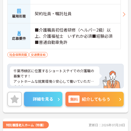
契約社員・嘱託社員
雇用形態
■介護職員初任者研修（ヘルパー2級）以
上、介護福祉士 いずれか必須■経験必須
応募要件
■普通自動車免許
社会保険完備
交通費支給
千葉市緑区に位置するショートステイでの介護職の
募集です！
アットホームな就業環境☆安心して働いていただけ
ます♪
ご興味ある方には、面接対策ポイントなど、さらに
詳細をお話しいたしますのでお気軽にご相談くださ
詳細を見る
無料
紹介してもらう
い。
特別養護老人ホーム（特養）
更新日：2026年07月28日