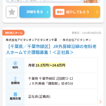
長く安心してご就業いただけます。
ご興味ある方には、面接のポイントなど、さらに詳
細をお話致しますのでお気軽にご相談ください。
詳細を見る
無料
紹介してもらう
有料老人ホーム
更新日：2026年08月05日
株式会社アビタシオンアビタシオン千葉
株式会社アビタシオン
【千葉県／千葉市緑区】JR外房線沿線の有料老
人ホームで介護職募集！＜正社員＞
月収
23.3万円～24.6万円
給料
千葉県 千葉市緑区 辺田町2-12
勤務地
ＪＲ外房線「鎌取駅」徒歩5分
正社員(正職員)
雇用形態