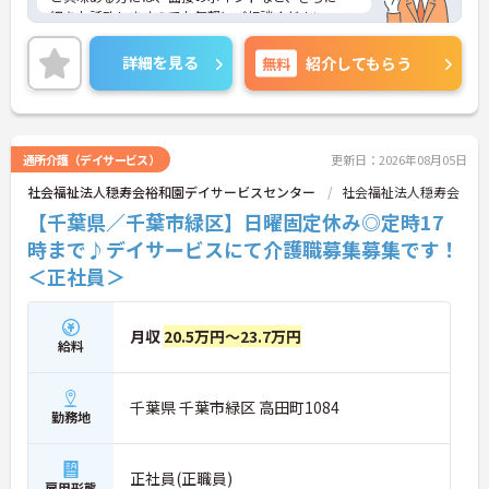
細をお話致しますのでお気軽にご相談ください。
詳細を見る
無料
紹介してもらう
通所介護（デイサービス）
更新日：2026年08月05日
社会福祉法人穏寿会裕和園デイサービスセンター
社会福祉法人穏寿会
【千葉県／千葉市緑区】日曜固定休み◎定時17
時まで♪デイサービスにて介護職募集募集です！
＜正社員＞
月収
20.5万円～23.7万円
給料
千葉県 千葉市緑区 高田町1084
勤務地
正社員(正職員)
雇用形態