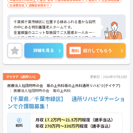
交通費支給
退職金制度あり
千葉県千葉市緑区に位置する緑あふれる豊かな自然
の中にある特別養護老人ホームです。
全室個室のユニット型施設でご入居者お一人お一人
の生活を尊重しながら、家庭的な寄り添う介護の提
供に努めてまいります。教育体制も充実しおります
のでスキルアップも目指せます。ご興味ある方に
詳細を見る
無料
紹介してもらう
は、面接対策ポイントなど、さらに詳細をお話しい
たしますのでお気軽にご相談ください。
デイケア（通所リハ）
更新日：2026年07月28日
医療法人社団阿吽の会 坂の上外科坂の上外科通所リハビリ(デイケア)
医療法人社団阿吽の会 坂の上外科
【千葉県／千葉市緑区】 通所リハビリテーショ
ンで介護職募集！
月収
17.2万円～21.5万円
程度（諸手当込）
給料
年収
270万円～330万円
程度（諸手当込）