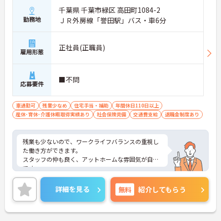
千葉県 千葉市緑区 高田町1084-2
勤務地
ＪＲ外房線「誉田駅」バス・車6分
正社員(正職員)
雇用形態
■不問
応募要件
車通勤可
残業少なめ
住宅手当・補助
年間休日110日以上
産休･育休･介護休暇取得実績あり
社会保険完備
交通費支給
退職金制度あり
残業も少ないので、ワークライフバランスの重視し
た働き方ができます。
スタッフの仲も良く、アットホームな雰囲気が自慢
です。
ご興味ある方には、面接対策ポイントなど、詳細を
お話しいたしますのでお気軽にご相談ください。
詳細を見る
無料
紹介してもらう