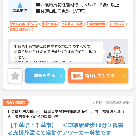
■介護職員初任者研修（ヘルパー2級）以上
応募要件
■普通自動車免許（AT可）
駅から徒歩10分以内
残業少なめ
住宅手当・補助
社会保険完備
交通費支給
退職金制度あり
千葉県千葉市緑区に位置する施設での求人です。
最寄り駅から施設まで徒歩5分ですので通勤に困り
ません。
残業も少なく福利厚生が整っております。
ご興味のある方はお気軽にお問い合わせ下さい。
詳細を見る
無料
紹介してもらう
障がい者施設
更新日：2026年08月05日
社会福祉法人晴山会 障害者支援施設鎌取晴山苑
社会福祉法人晴山
会 障害者支援施設鎌取晴山苑
【千葉県／千葉市】 ＜鎌取駅徒歩10分＞障害
者支援施設にて常勤ケアワーカー募集です