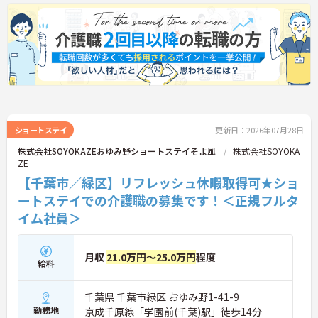
ショートステイ
更新日：2026年07月28日
株式会社SOYOKAZEおゆみ野ショートステイそよ風
株式会社SOYOKA
ZE
【千葉市／緑区】リフレッシュ休暇取得可★ショ
ートステイでの介護職の募集です！＜正規フルタ
イム社員＞
月収
21.0万円～25.0万円
程度
給料
千葉県 千葉市緑区 おゆみ野1-41-9
勤務地
京成千原線「学園前(千葉)駅」徒歩14分