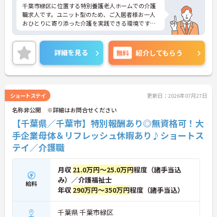
千葉市緑区に位置する特別養護老人ホームでの介護
職求人です。ユニット型のため、ご入居者様お一人
おひとりに寄り添った介護を実践できる環境です。
《おすすめポイント》
★プライベートとの両立を目指しやすい職場です
詳細を見る
無料
紹介してもらう
・残業は月平均10時間以下と少なめです
・メリハリをつけて働きやすい勤務環境です
・正社員として腰を据えて活躍できます
★ご入居者様とじっくり向き合えるユニットケアで
す
ショートステイ
更新日：2026年07月27日
・ユニット型特別養護老人ホームでの勤務です
名称非公開 ※詳細はお問合せください
・少人数単位でのケアに携われます
・個別性を大切にした介護を実践できます
【千葉県／千葉市】特別報酬あり◎無資格可！大
★日常に彩りを添える介護に携われます
手企業母体＆リフレッシュ休暇あり♪ショートス
・食事、入浴、排泄介助を担当します
テイ／介護職
・レクリエーションや外出支援にも関われます
・ご入居者様の生活全体を支える役割です
★長く働きやすい福利厚生が整っています
月収
21.0万円～25.0万円
程度（諸手当込
・社会保険完備で安心して勤務できます
み）／介護福祉士
・退職金制度を設けています
給料
・昇給、賞与制度があります
年収
290万円～350万円
程度（諸手当込）
千葉県 千葉市緑区