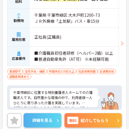
給料
千葉県 千葉市緑区 大木戸町1200-73
勤務地
ＪＲ外房線「土気駅」バス・車15分
正社員(正職員)
雇用形態
■介護職員初任者研修（ヘルパー2級）以上
応募要件
■普通自動車免許（AT可） ※未経験可能
車通勤可
住宅手当・補助
年間休日110日以上
社会保険完備
交通費支給
退職金制度あり
千葉市緑区に位置する特別養護老人ホームでの介護
職求人です。自然豊かな環境の中で、利用者様一人
ひとりに寄り添った介護を実践しています。
年間休日120日とお休みが充実しており、プライベ
ートとの両立を図りながら働きやすい環境です。地
域福祉に貢献しながら、長く活躍したい方におすす
詳細を見る
無料
紹介してもらう
めの求人です。