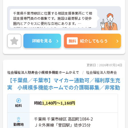
り、確実なキャリアアップが目指せます】
・介護職から生活相談員やケアマネジャー、施設長
へと進む多彩なキャリアパスが用意されており、長
千葉県千葉市緑区に位置する相談支援事業所にて相
期的な目標を持って成長できます。
談支援専門員のの募集です。施設は最寄駅より徒歩
・資格取得に向けた研修や講習は勤務時間内で受講
圏内とアクセスに便利な立地にあります。
できる場合が多く、プライベートの負担を抑えなが
年間休日は120日以上もあり、プライベートを大切
ら着実に専門性を高められます。
にしながらご勤務いただけます。
未経験の方やブランクがある方も歓迎です。
詳細を見る
無料
紹介してもらう
【リフレッシュ休暇17日や自由な身だしなみ規定
ご興味のある方には、面接対策ポイントなど、さら
で、自分らしく無理なく続けられる体制です】
に詳細をご案内しますのでお気軽にご相談くださ
・年間107日の休日に加えて年間17日のリフレッシ
い！
ュ休暇が支給されるため、しっかりと休息を取りな
がらオンオフのメリハリをつけて働けます。
更新日：2026年07月24日
・髪色やネイルなどが原則自由となっており、定年
社会福祉法人穏寿会小規模多機能ホームかえで
社会福祉法人穏寿会
65歳・再雇用70歳までの継続雇用制度のもとで、ご
【千葉県／千葉市】マイカー通勤可／福利厚生充
自身のスタイルを保ちながら末永く活躍できます。
実 小規模多機能ホームでの介護職募集／非常勤
時給
1,140円～1,160円
給料
千葉県 千葉市緑区 高田町1084-2
勤務地
ＪＲ外房線「誉田駅」徒歩15分