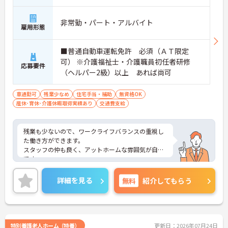
非常勤・パート・アルバイト
雇用形態
■普通自動車運転免許 必須（ＡＴ限定
可） ※介護福祉士・介護職員初任者研修
応募要件
（ヘルパー2級）以上 あれば尚可
車通勤可
残業少なめ
住宅手当・補助
無資格OK
産休･育休･介護休暇取得実績あり
交通費支給
残業も少ないので、ワークライフバランスの重視し
た働き方ができます。
スタッフの仲も良く、アットホームな雰囲気が自慢
です。
ご興味ある方には、面接対策ポイントなど、詳細を
お話しいたしますのでお気軽にご相談ください。
詳細を見る
無料
紹介してもらう
特別養護老人ホーム（特養）
更新日：2026年07月24日