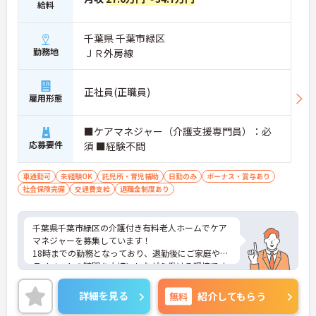
給料
千葉県 千葉市緑区
勤務地
ＪＲ外房線
正社員(正職員)
雇用形態
■ケアマネジャー（介護支援専門員）：必
応募要件
須 ■経験不問
車通勤可
未経験OK
託児所・育児補助
日勤のみ
ボーナス・賞与あり
社会保険完備
交通費支給
退職金制度あり
千葉県千葉市緑区の介護付き有料老人ホームでケア
マネジャーを募集しています！
18時までの勤務となっており、退勤後にご家庭やプ
ライベートの時間を大切にしながら働ける環境です
◎マイカー通勤可！無料駐車場も完備されており、
通勤もラクラク安心です！未経験の方も応募可能と
詳細を見る
無料
紹介してもらう
なっており、介護のお仕事に挑戦したい方にもおす