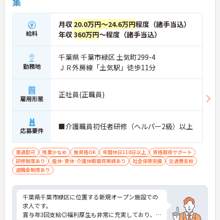
集
月収
20.0万円～24.6万円
程度（諸手当込）
給料
年収
360万円
～程度（諸手当込）
千葉県 千葉市緑区 土気町299-4
勤務地
ＪＲ外房線「土気駅」徒歩11分
正社員(正職員)
雇用形態
■介護職員初任者研修（ヘルパー2級）以上
応募要件
車通勤可
残業少なめ
無資格OK
年間休日110日以上
資格取得サポート
研修制度あり
産休･育休･介護休暇取得実績あり
社会保険完備
交通費支給
退職金制度あり
千葉県千葉市緑区に位置する新規オープン施設での
求人です。
賞与年3回支給◎福利厚生も非常に充実しており、