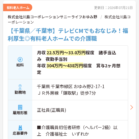
有料老人ホーム
更新日：2026年07月21日
株式会社川島コーポレーションサニーライフおゆみ野
株式会社川島コ
ーポレーション
【千葉県／千葉市】テレビCMでもおなじみ！福
利厚生◎有料老人ホームでの介護職
月収
22.5万円～33.0万円
程度 諸手当込
み 夜勤手当別
給料
年収
304万円～438万円
程度 賞与2ヶ月想
定
千葉県 千葉市緑区 おゆみ野2-17-1
勤務地
ＪＲ外房線「鎌取駅」徒歩7分
正社員(正職員)
雇用形態
■介護職員初任者研修（ヘルパー2級）以
応募要件
上 介護福祉士 いずれか