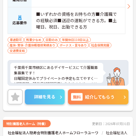
■いずれかの資格をお持ちの方■介護職で
の経験必須■送迎の運転ができる方。■土
応募要件
曜日、祝日、出勤できる方
車通勤可
残業少なめ
日勤のみ
年間休日110日以上
産休･育休･介護休暇取得実績あり
ボーナス・賞与あり
社会保険完備
交通費支給
千葉県千葉市緑区にあるデイサービスにて介護職募
集募集です！
日曜固定休みでプライベートの予定も立てやすく、
17時定時・残業月5時間程度と少なめのため、メリ
ハリをつけて働ける環境です◎地域に根差したデイ
サービスで、利用者様一人ひとりに寄り添ったケア
詳細を見る
無料
紹介してもらう
に携わりたい方にもおすすめです。ご興味のある方
には、面接対策ポイントなど、さらに詳細をご案内
しますのでお気軽にご相談ください！
特別養護老人ホーム（特養）
更新日：2026年07月31日
社会福祉法人穏寿会特別養護老人ホームフローラユーワ
社会福祉法人