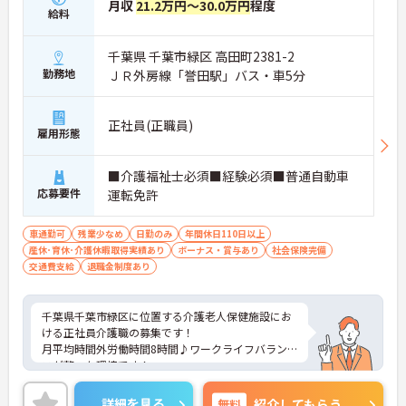
月収
21.2万円～30.0万円
程度
給料
千葉県 千葉市緑区 高田町2381-2
勤務地
ＪＲ外房線「誉田駅」バス・車5分
正社員(正職員)
雇用形態
■介護福祉士必須■経験必須■普通自動車
応募要件
運転免許
車通勤可
残業少なめ
日勤のみ
年間休日110日以上
産休･育休･介護休暇取得実績あり
ボーナス・賞与あり
社会保険完備
交通費支給
退職金制度あり
千葉県千葉市緑区に位置する介護老人保健施設にお
ける正社員介護職の募集です！
月平均時間外労働時間8時間♪ワークライフバラン
スが整った環境です！
ご興味のある方はお気軽にお問い合わせ下さいま
せ。
詳細を見る
無料
紹介してもらう