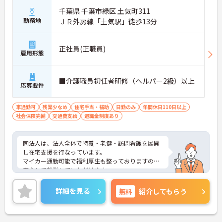
千葉県 千葉市緑区 土気町311
勤務地
ＪＲ外房線「土気駅」徒歩13分
正社員(正職員)
雇用形態
■介護職員初任者研修（ヘルパー2級）以上
応募要件
車通勤可
残業少なめ
住宅手当・補助
日勤のみ
年間休日110日以上
社会保険完備
交通費支給
退職金制度あり
同法人は、法人全体で特養・老健・訪問看護を展開
し在宅支援を行なっています。
マイカー通勤可能で福利厚生も整っておりますので
安心して就業していただけます。
ご興味ある方には、面接対策ポイントなど、さらに
詳細をお話しいたしますのでお気軽にご相談くださ
詳細を見る
無料
紹介してもらう
い。