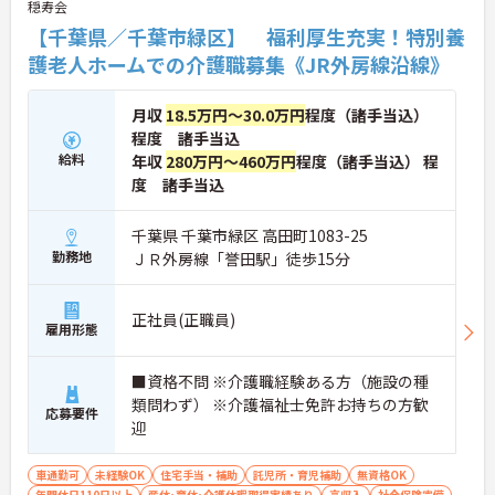
穏寿会
【千葉県／千葉市緑区】 福利厚生充実！特別養
護老人ホームでの介護職募集《JR外房線沿線》
月収
18.5万円～30.0万円
程度（諸手当込）
程度 諸手当込
給料
年収
280万円～460万円
程度（諸手当込） 程
度 諸手当込
千葉県 千葉市緑区 高田町1083-25
勤務地
ＪＲ外房線「誉田駅」徒歩15分
正社員(正職員)
雇用形態
■資格不問 ※介護職経験ある方（施設の種
類問わず） ※介護福祉士免許お持ちの方歓
応募要件
迎
車通勤可
未経験OK
住宅手当・補助
託児所・育児補助
無資格OK
年間休日110日以上
産休･育休･介護休暇取得実績あり
高収入
社会保険完備