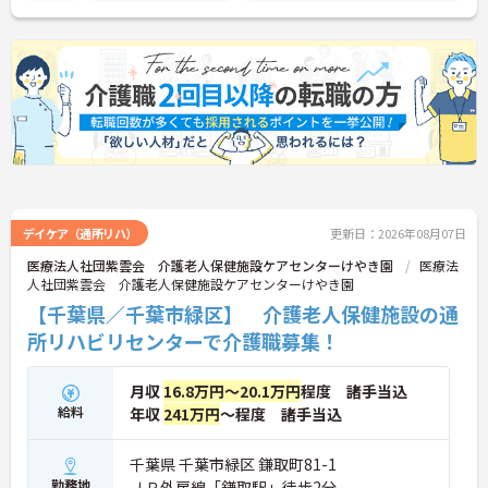
《おすすめポイント》
★ワークライフバランスを大切にできる環境です
・年間休日120日
・住宅手当あり
・再雇用制度あり
★未経験から介護のキャリアをスタートできます
・初任者研修以上で応募可能
・未経験相談可能
・幅広い介護業務を経験可能
★自然豊かな環境で利用者様と向き合えます
・特別養護老人ホームでの勤務
・生活支援から健康管理まで携われます
デイケア（通所リハ）
更新日：2026年08月07日
・一人ひとりに寄り添った介護を実践できます
医療法人社団紫雲会 介護老人保健施設ケアセンターけやき園
医療法
★地域に根差した歴史ある法人です
人社団紫雲会 介護老人保健施設ケアセンターけやき園
・1984年設立の社会福祉法人
【千葉県／千葉市緑区】 介護老人保健施設の通
・千葉市内で複数施設を運営
・地域の高齢者福祉を支える法人です
所リハビリセンターで介護職募集！
月収
16.8万円～20.1万円
程度 諸手当込
給料
年収
241万円
～程度 諸手当込
千葉県 千葉市緑区 鎌取町81-1
勤務地
ＪＲ外房線「鎌取駅」徒歩2分