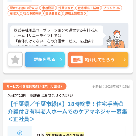
駅から徒歩10分以内
車通勤可
残業少なめ
住宅手当・補助
ブランクOK
高収入
社会保険完備
交通費支給
退職金制度あり
株式会社川島コーポレーションの運営する有料老人
ホーム【サニーライフ】では
「身体だけでない、心の介護サービス」を提供する
ことを理念に掲げております。
全国展開している企業のノウハウやフォロー体制は
未経験の方にも安心して
詳細を見る
無料
紹介してもらう
お仕事をしていただける環境です。
ご興味のある方は、さらに詳細をお話しますのでお
気軽にご相談ください。
サービス付き高齢者向け住宅（サ高住）
更新日：2026年07月15日
名称非公開 ※詳細はお問合せください
【千葉県／千葉市緑区】18時終業！住宅手当◎
介護付き有料老人ホームでのケアマネジャー募集
＜正社員＞
月収
27.0万円～34.7万円