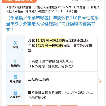
介護老人保健施設（老健）
更新日：2026年08月07日
医療法人社団紫雲会 介護老人保健施設ケアセンターけやき園
医療法
人社団紫雲会 介護老人保健施設ケアセンターけやき園
【千葉県／千葉市緑区】年間休日110日★住宅手
当あり♪介護老人保健施設にて介護職の募集で
す！
月収
16.8万円～30.1万円
程度(諸手当込)
年収
241万円～400万円
程度 賞与3ヶ月想
給料
定
千葉県 千葉市緑区 鎌取町81-1
勤務地
ＪＲ外房線「鎌取駅」徒歩2分
正社員(正職員)
雇用形態
■介護職員初任者研修（ヘルパー2級）以上
応募要件
※未経験OK