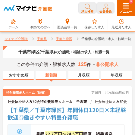
0
0
求人検索
会員登録
メニュー
ホーム
初めての方へ
面談会場一覧
保存した求人
最近見た求人
マイナビ介護職
千葉県
千葉市緑区
千葉県の介護職・求人・転職一覧
千葉市緑区(千葉県)
の介護職・福祉の求人・転職一覧
125
この条件の介護・福祉求人数
非公開求人
件 ＋
おすすめ順
新着順
月収順
年収順
特別養護老人ホーム（特養）
更新日：2026年08月07日
社会福祉法人友和会特別養護老人ホーム 千壽苑
社会福祉法人友和会
【千葉県／千葉市緑区】年間休日120日×未経験
歓迎◎働きやすい特養介護職
月収
22.7万円～24.5万円
程度 諸手当込