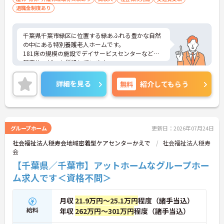
退職金制度あり
千葉県千葉市緑区に位置する緑あふれる豊かな自然
の中にある特別養護老人ホームです。
181床の規模の施設でデイサービスセンターなどの
居宅サービスも併設しています。
地域の高齢者福祉を最前線で支えていただくことに
なります。
詳細を見る
無料
紹介してもらう
ご興味ある方には、面接対策ポイントなど、さらに
詳細をお話しいたしますのでお気軽にご相談くださ
い。
グループホーム
更新日：2026年07月24日
社会福祉法人穏寿会地域密着型ケアセンターかえで
社会福祉法人穏寿
会
【千葉県／千葉市】アットホームなグループホー
ム求人です＜資格不問＞
月収
21.9万円～25.1万円
程度（諸手当込）
給料
年収
262万円～301万円
程度（諸手当込）