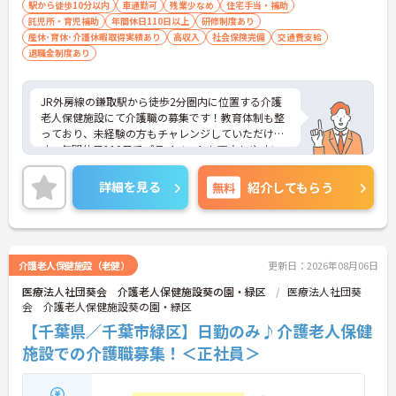
駅から徒歩10分以内
車通勤可
残業少なめ
住宅手当・補助
託児所・育児補助
年間休日110日以上
研修制度あり
産休･育休･介護休暇取得実績あり
高収入
社会保険完備
交通費支給
退職金制度あり
JR外房線の鎌取駅から徒歩2分圏内に位置する介護
老人保健施設にて介護職の募集です！教育体制も整
っており、未経験の方もチャレンジしていただけま
す。年間休日110日でプライベートも両立しやすい
です。子育て理解のある職場なので、お互いでフォ
ローしていくことができる職場です。また、駅チカ
詳細を見る
無料
紹介してもらう
で、コンビニや商業施設もございますので、お仕事
終わりに買い物にも行けます★
ご興味のある方はお気軽にお問い合わせください。
介護老人保健施設（老健）
更新日：2026年08月06日
医療法人社団葵会 介護老人保健施設葵の園・緑区
医療法人社団葵
会 介護老人保健施設葵の園・緑区
【千葉県／千葉市緑区】日勤のみ♪介護老人保健
施設での介護職募集！＜正社員＞