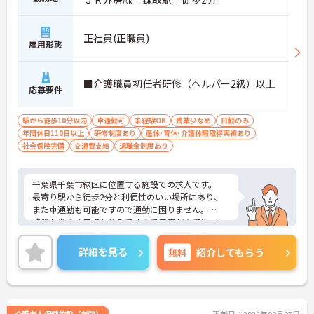
正社員(正職員)
雇用形態
■介護職員初任者研修（ヘルパー2級）以上
応募要件
駅から徒歩10分以内
車通勤可
未経験OK
残業少なめ
日勤のみ
年間休日110日以上
研修制度あり
産休･育休･介護休暇取得実績あり
社会保険完備
交通費支給
退職金制度あり
千葉県千葉市緑区に位置する施設での求人です。
最寄り駅から徒歩2分と利便性のいい場所にあり、
また車通勤も可能ですので通勤に困りません。
残業も少なく日祝お休みですので予定が立てやすい
です。
ご興味のある方はお気軽にお問い合わせ下さい！
詳細を見る
無料
紹介してもらう