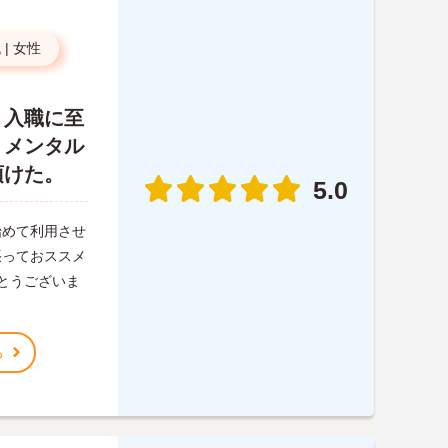
代
|
女性
、入職に至
、メンタル
頂けた。
5.0
始めて利用させ
張っておススメ
がとうございま
る