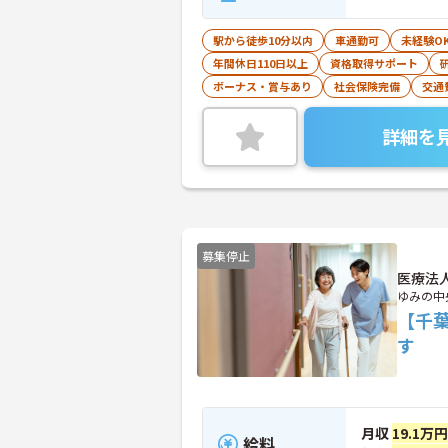
駅から徒歩10分以内
車通勤可
未経験O
年間休日110日以上
資格取得サポート
ボーナス・賞与あり
社会保険完備
交通
詳細を
募集停止
医療法
ゆみの中
【千
す
月収
19.1万
給料