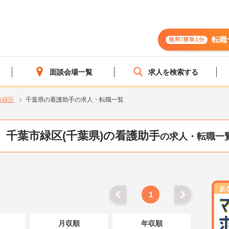
転職
無料!簡単1分
面談会場一覧
求人を検索する
市緑区
千葉県の看護助手の求人・転職一覧
千葉市緑区(千葉県)の看護助手
の求人・転職一
1
月収順
年収順