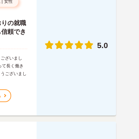
代
|
女性
おりの就職
も信頼でき
5.0
うございまし
って長く働き
とうございまし
る