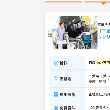
医療法
【千
☆ク
給料
月収
15.7万
千葉県 千葉市
勤務地
京成千原線「
雇用形態
正社員(正職員
応募要件
【必要資格・