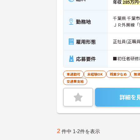
年収
285万円
千葉県 千葉市
勤務地
ＪＲ外房線「
雇用形態
正社員(正職員
応募要件
■初任者研修
車通勤可
未経験OK
残業少なめ
無資
交通費支給
詳細を
2
件中 1-2件を表示