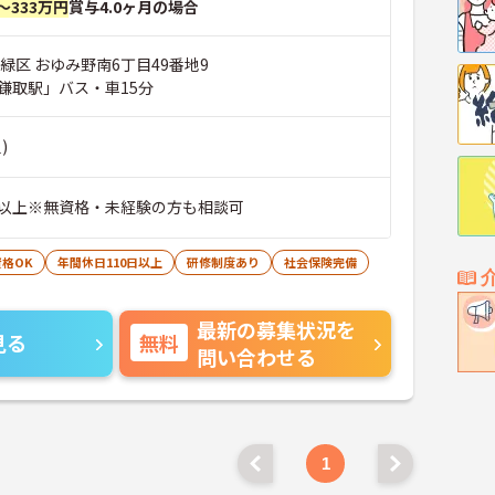
～333万円
賞与4.0ヶ月の場合
緑区 おゆみ野南6丁目49番地9
鎌取駅」バス・車15分
)
以上※無資格・未経験の方も相談可
格OK
年間休日110日以上
研修制度あり
社会保険完備
最新の募集状況を
見る
無料
問い合わせる
1