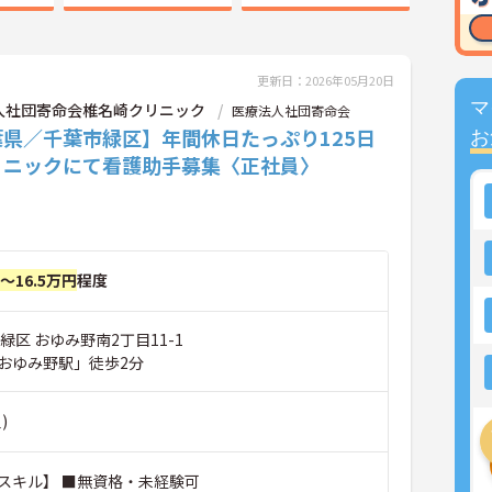
更新日：2026年05月20日
マ
人社団寄命会椎名崎クリニック
医療法人社団寄命会
葉県／千葉市緑区】年間休日たっぷり125日
お
リニックにて看護助手募集〈正社員〉
円～16.5万円
程度
緑区 おゆみ野南2丁目11-1
おゆみ野駅」徒歩2分
)
スキル】 ■無資格・未経験可