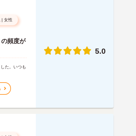
代
|
女性
りの頻度が
5.0
ました。いつも
る