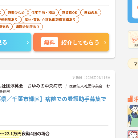
K
残業少なめ
住宅手当・補助
無資格OK
日勤のみ
研修制度あり
産休･育休･介護休暇取得実績あり
費支給
退職金制度あり
見る
無料
紹介してもらう
更新日：2026年04月16日
人社団淳英会 おゆみの中央病院
医療法人社団淳英会 お
央病院
葉県／千葉市緑区】病院での看護助手募集で
円～22.1万円
夜勤4回の場合