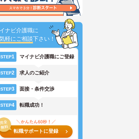
イナビ介護職に
気軽にご相談
下さい！
1
マイナビ介護職にご登録
STEP
2
求人のご紹介
STEP
3
面接・条件交渉
STEP
4
転職成功！
STEP
転職サポートに登録