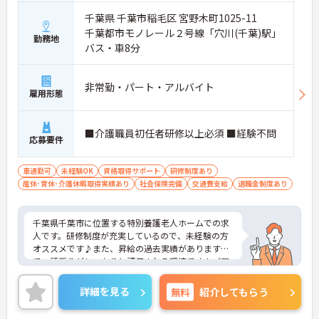
千葉県 千葉市稲毛区 宮野木町1025-11
千葉都市モノレール２号線「穴川(千葉)駅」
勤務地
バス・車8分
非常勤・パート・アルバイト
雇用形態
■介護職員初任者研修以上必須 ■経験不問
応募要件
車通勤可
未経験OK
資格取得サポート
研修制度あり
産休･育休･介護休暇取得実績あり
社会保険完備
交通費支給
退職金制度あり
千葉県千葉市に位置する特別養護老人ホームでの求
人です。研修制度が充実しているので、未経験の方
オススメです♪また、昇給の過去実績がありますの
で、頑張りがしっかりと評価される環境です！ご興
味のある方には、面接対策ポイントなど、さらに詳
細をご案内しますのでお気軽にご相談ください！
詳細を見る
無料
紹介してもらう