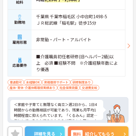
給料
千葉県 千葉市稲毛区 小中台町1498-5
勤務地
ＪＲ総武線「稲毛駅」徒歩15分
非常勤・パート・アルバイト
雇用形態
■介護職員初任者研修(旧ヘルパー2級)以
上 必須 ■経験不問 ※介護経験年数によ
応募要件
り優遇
車通勤可
未経験OK
資格取得サポート
研修制度あり
産休･育休･介護休暇取得実績あり
社会保険完備
交通費支給
＜家庭や子育てと無理なく両立＞週2日から、1日4
時間からの勤務相談が可能であり、残業も月平均1
時間程度に抑えられています。「くるみん」認定企
業として、急なお迎えやお休みが発生した際もスタ
ッフ同士で助け合う風土があります。
＜資格を活かして新たな環境でスタート＞初任者研
詳細を見る
無料
紹介してもらう