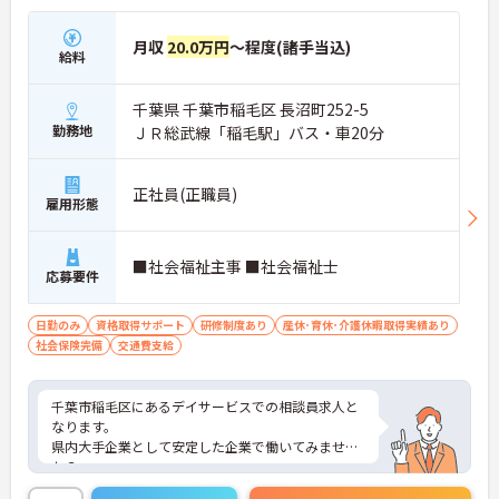
月収
20.0万円
～程度(諸手当込)
給料
千葉県 千葉市稲毛区 長沼町252-5
勤務地
ＪＲ総武線「稲毛駅」バス・車20分
正社員(正職員)
雇用形態
■社会福祉主事 ■社会福祉士
応募要件
日勤のみ
資格取得サポート
研修制度あり
産休･育休･介護休暇取得実績あり
社会保険完備
交通費支給
千葉市稲毛区にあるデイサービスでの相談員求人と
なります。
県内大手企業として安定した企業で働いてみません
か？