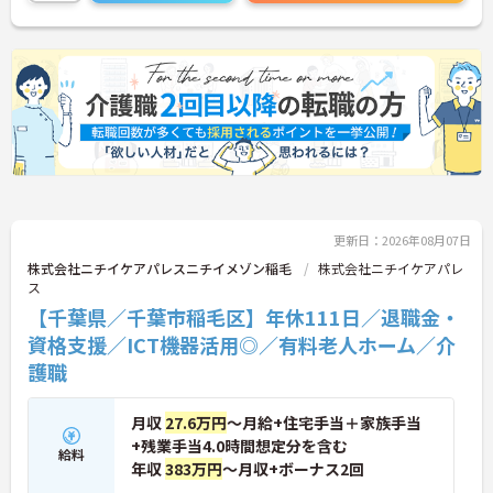
均4.3時間と働きやすく、育休取得率100%・育児短
時間勤務（小学4年生まで）・有給取得実績14日
と、家庭との両立を長期的にサポートする制度も充
実しています。入社導入研修・昇格時研修・技術向
上研修など段階別の研修体制と資格取得支援が整っ
ており、介護福祉士国家試験対策講座やケアマネ対
策講座も自社開講しています。多職種チームケアの
中で専門性を高めながら、ケアマネジャーや生活相
談員へのキャリアアップも実現できる職場です。
★おすすめPOINT★
【日本生命グループの大手企業・成長ができる環境
更新日：2026年08月07日
です】
・日本生命グループを親会社に持つ大手介護企業
株式会社ニチイケアパレスニチイメゾン稲毛
株式会社ニチイケアパレ
で、100施設以上を運営する安定した経営基盤があ
ス
ります
【千葉県／千葉市稲毛区】年休111日／退職金・
・資格手当（介護福祉士）25,000円、プラチナ介護
資格支援／ICT機器活用◎／有料老人ホーム／介
職（4資格）に認定されると月38,000円の手当が加
算される仕組みが整っています
護職
・介護福祉士国家試験対策講座・認知症ケア専門士
対策・ケアマネジャー対策など、資格取得支援講座
月収
27.6万円
～月給+住宅手当＋家族手当
を自社開講しており、資格保有率99.8%の実績があ
ります
+残業手当4.0時間想定分を含む
給料
【残業月4.3時間、給与と働きやすさを両立している
年収
383万円
～月収+ボーナス2回
職場です】