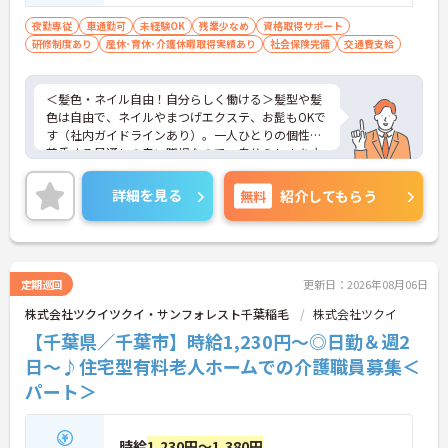
夜勤専従
車通勤可
未経験OK
残業少なめ
資格取得サポート
研修制度あり
産休･育休･介護休暇取得実績あり
社会保険完備
交通費支給
＜髪色・ネイル自由！自分らしく働ける＞髪型や髪
色は自由で、ネイルやまつげエクステ、お髭もOKで
す（社内ガイドラインあり）。一人ひとりの個性を
尊重する風通しの良い職場なので、自分らしさを大
切にしながら、のびのびと前向きにお仕事に取り組
めます。
詳細を見る
無料
紹介してもらう
＜未経験OK！資格取得も会社が応援＞無資格の方は
入社半年以内に「認知症介護基礎研修」を会社負担
で受講できる制度があり、働きながらスキルアップ
が可能です。先輩スタッフやチームで支え合う体制
があるので、焦らず着実に成長していける環境で
定期巡回
更新日：2026年08月06日
す。
株式会社ツクイツクイ・サンフォレスト千葉稲毛
株式会社ツクイ
【千葉県／千葉市】時給1,230円～◎日勤＆週2
日～♪住宅型有料老人ホームでの介護職員募集＜
パート＞
時給
1,230円～1,380円