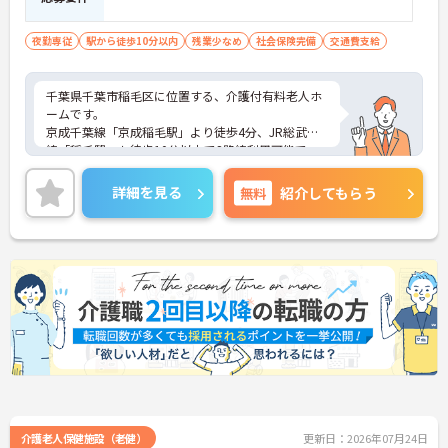
夜勤専従
駅から徒歩10分以内
残業少なめ
社会保険完備
交通費支給
千葉県千葉市稲毛区に位置する、介護付有料老人ホ
ームです。
京成千葉線「京成稲毛駅」より徒歩4分、JR総武本
線「稲毛駅」も徒歩10分以内で2路線利用可能で、
通勤のしやすさも魅力です。
ご興味ある方には、面接対策ポイントなど、さらに
詳細を見る
無料
紹介してもらう
詳細をお話しいたしますのでお気軽にご相談くださ
い。
介護老人保健施設（老健）
更新日：2026年07月24日