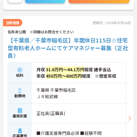
さい！
訪問看護
更新日：2026年07月16日
名称非公開 ※詳細はお問合せください
【千葉県／千葉市稲毛区】年間休日115日☆住宅
型有料老人ホームにてケアマネジャー募集〈正社
員〉
月収
31.6万円～44.1万円
程度 諸手当込
給料
年収
450万円～600万円
程度 ※想定年収
千葉県 千葉市稲毛区
勤務地
ＪＲ総武線
正社員(正職員)
雇用形態
■介護支援専門員必須 ■経験不問
応募要件