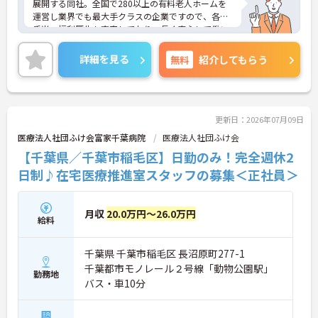
展開する同社。全国で280以上の有料老人ホームを
運営し業界でも最大手クラスの企業ですので、各種
手当、福利厚生も充実しており、長く安心して働い
ていただける環境です。ご興味ある方には、面接対
策ポイントなど、さらに詳細をお話しいたしますの
詳細を見る
無料
紹介してもらう
でお気軽にご相談ください。
更新日：2026年07月09日
医療法人社団ふけ会富家千葉病院
医療法人社団ふけ会
【千葉県／千葉市稲毛区】日勤のみ！完全週休2
日制♪在宅医療推進室スタッフの募集＜正社員＞
月収
20.0万円～26.0万円
給料
千葉県 千葉市稲毛区 長沼原町277-1
千葉都市モノレール２号線「動物公園駅」
勤務地
バス・車10分