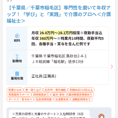
ケア
【千葉県／千葉市稲毛区】専門性を磨いて年収ア
ップ！「学び」と「実践」で介護のプロへ＜介護
福祉士＞
月収
26.0万円～28.2万円
程度※夜勤手当込
年収
360万円
～※残業月10時間、夜勤平均5
給料
回、各種手当・賞与を含んだ例です
千葉県 千葉市稲毛区 黒砂台2-4-1
勤務地
ＪＲ総武線「稲毛駅」徒歩13分
正社員(正職員)
雇用形態
残業少なめ
寮・借り上げ
託児所・育児補助
年間休日110日以上
資格取得サポート
研修制度あり
産休･育休･介護休暇取得実績あり
ボーナス・賞与あり
社会保険完備
交通費支給
退職金制度あり
＜充実の研修と先輩のサポート＞入社時研修（6日