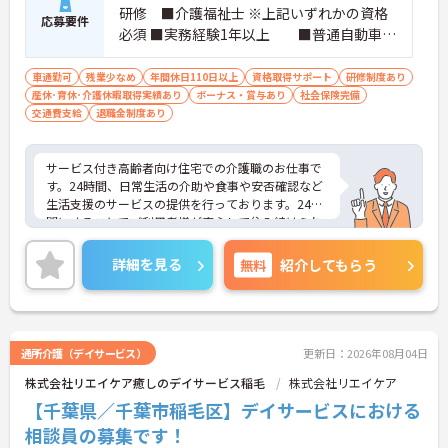
研修 ■介護福祉士 ※上記いずれかの資格
応募要件
必須 ■実務経験1年以上 ■普通自動車運
転免許
車通勤可
残業少なめ
年間休日110日以上
資格取得サポート
研修制度あり
産休･育休･介護休暇取得実績あり
ボーナス・賞与あり
社会保険完備
交通費支給
退職金制度あり
サービス付き高齢者向け住宅での介護職のお仕事で
す。24時間、日常生活の介助や食事や安否確認など
生活支援のサービスの提供を行っております。24時
間にすることでご利用者様が安心して住み続けられ
る環境を整えております。ご興味のある方には、面
接対策ポイントなどさらに詳細をお話いたしますの
詳細を見る
無料
紹介してもらう
で、お気軽にご相談ください。
通所介護（デイサービス）
更新日：2026年08月04日
株式会社リエイケア癒しのデイサービス稲毛
株式会社リエイケア
【千葉県／千葉市稲毛区】デイサービスにおける
相談員の募集です！