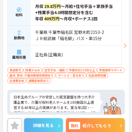
月収
29.8万円
～月給+住宅手当＋家族手当
+残業手当4.0時間想定分を含む
給料
年収
409万円
～月収+ボーナス2回
千葉県 千葉市稲毛区 宮野木町2153-2
勤務地
ＪＲ総武線「稲毛駅」バス・車15分
正社員(正職員)
雇用形態
車通勤可
残業少なめ
住宅手当・補助
年間休日110日以上
資格取得サポート
産休･育休･介護休暇取得実績あり
ボーナス・賞与あり
社会保険完備
交通費支給
退職金制度あり
日本生命グループの安定した経営基盤を持つ大手介
護企業で、介護付有料老人ホームを100施設以上運
営する40年以上の実績があります。賞与年2回・定
期昇給に加え、介護福祉士資格手当25,000円、プラ
チナ介護職（4資格取得）に認定されると月38,000
円の手当が加算され、スキルが収入に直結する仕組
詳細を見る
無料
紹介してもらう
みが整っています。年間休日111日以上・残業月平