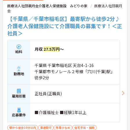
医療法人社団親月会介護老人保健施設 みどりの家
医療法人社団親月
会
【千葉県／千葉市稲毛区】最寄駅から徒歩2分♪
介護老人保健施設にて介護職員の募集です！＜正
社員＞
月収
27.5万円
～
給料
千葉県 千葉市稲毛区 天台4-1-16
千葉都市モノレール２号線「穴川(千葉)駅」
勤務地
徒歩2分
正社員(正職員)
雇用形態
■介護福祉士 ■経験1年以上
応募要件
駅から徒歩10分以内
車通勤可
残業少なめ
住宅手当・補助