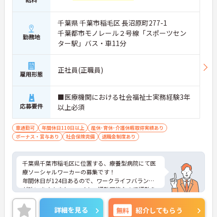
千葉県 千葉市稲毛区 長沼原町277-1
千葉都市モノレール２号線「スポーツセン
勤務地
ター駅」バス・車11分
正社員(正職員)
雇用形態
■医療機関における社会福祉士実務経験3年
応募要件
以上必須
車通勤可
年間休日110日以上
産休･育休･介護休暇取得実績あり
ボーナス・賞与あり
社会保険完備
退職金制度あり
千葉県千葉市稲毛区に位置する、療養型病院にて医
療ソーシャルワーカーの募集です！
年間休日が124日あるので、ワークライフバランス
が叶います☆また、マイカー通勤可能なので通勤ら
くらくです◎
ご興味のある方には、面接対策ポイントなど、さら
詳細を見る
無料
紹介してもらう
に詳細をお話しいたしますのでお気軽にご相談くだ