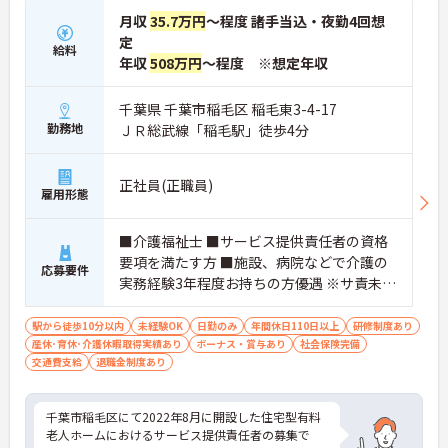
月収
35.7万円
～程度 諸手当込・夜勤4回想
定
給料
年収
508万円
～程度 ※想定年収
千葉県 千葉市稲毛区 稲毛東3-4-17
勤務地
ＪＲ総武線「稲毛駅」徒歩4分
正社員(正職員)
雇用形態
■介護福祉士 ■サービス提供責任者の資格
要項を満たす方 ■施設、病院などで介護の
応募要件
実務経験3年程度お持ちの方優遇 ※サ責未経
験スタートの実績多数
駅から徒歩10分以内
未経験OK
日勤のみ
年間休日110日以上
研修制度あり
産休･育休･介護休暇取得実績あり
ボーナス・賞与あり
社会保険完備
交通費支給
退職金制度あり
千葉市稲毛区にて2022年8月に開設した住宅型有料
老人ホームにおけるサービス提供責任者の募集で