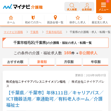
0
0
求人検索
会員登録
メニュー
ホーム
初めての方へ
面談会場一覧
保存した求人
最近見た求人
マイナビ介護職
千葉県
千葉市稲毛区
千葉県の介護職・求人・転職一覧
千葉市稲毛区(千葉県)
の介護職・福祉の求人・転職一覧
169
この条件の介護・福祉求人数
非公開求人
件 ＋
おすすめ順
新着順
月収順
年収順
更新日：2026年08月07日
株式会社ニチイケアパレスニチイメゾン稲毛
株式会社ニチイケアパレ
ス
【千葉県／千葉市】年休111日／キャリアパス／
ICT機器活用／車通勤可／有料老人ホーム／介護
福祉士