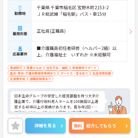
・賞与年2回・定期昇給、夜勤手当・家族手当・住
千葉県 千葉市稲毛区 宮野木町2153-2
宅手当など各種手当が充実しています
勤務地
ＪＲ総武線「稲毛駅」バス・車15分
・残業は月平均4.3時間と業界水準を大きく下回って
おり、有給休暇取得実績14日と休みも取りやすい環
境です
・年間休日111日以上・シフトは柔軟に対応してお
正社員(正職員)
雇用形態
り、有給と組み合わせて海外旅行に行くスタッフも
いる職場です
・インカム導入によりスタッフ間のフリーハンド連
■介護職員初任者研修（ヘルパー2級）以
絡・情報共有が可能、また、睡眠センサー・アレク
応募要件
上、介護福祉士 いずれか ※未経験可
サ等IoT機器を活用し、業務効率化と質の高いケアを
両立しています
車通勤可
残業少なめ
住宅手当・補助
資格取得サポート
・従業員満足度調査を定期実施し、スタッフの声を
産休･育休･介護休暇取得実績あり
ボーナス・賞与あり
社会保険完備
制度に反映する文化があります
交通費支給
退職金制度あり
・エリアマネージャー・社長が定期的にホームを周
り、スタッフと直接意見交換をしています
【育児・家庭との両立を本気でサポートしている職
日本生命グループの安定した経営基盤を持つ大手介
場です】
護企業で、介護付有料老人ホームを100施設以上運
・育休取得率100%・育休後就業復帰率100%と、育
営する40年以上の実績があります。賞与年2回・定
児と仕事を両立できる体制が整っています
期昇給に加え、プラチナ介護職（4資格取得）に認
・育児短時間勤務が小学4年生まで利用でき、法令よ
定されると月38,000円の手当が加算され、スキルが
り長い期間サポートを受けることができます
収入に直結する仕組みが整っています。年間休日11
・「くるみん」「えるぼし」「トモニン」の3つの
詳細を見る
無料
紹介してもらう
1日以上・残業月平均4.3時間と働きやすく、育休取
厚生労働省認定を取得しており、ライフステージに
得率100%・育児短時間勤務（小学4年生まで）・有
合わせた長期就業が実現できる職場です