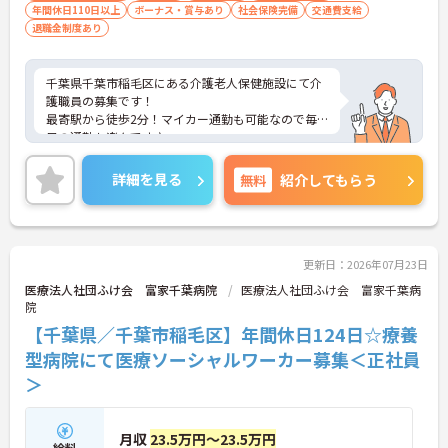
年間休日110日以上
ボーナス・賞与あり
社会保険完備
交通費支給
退職金制度あり
千葉県千葉市稲毛区にある介護老人保健施設にて介
護職員の募集です！
最寄駅から徒歩2分！マイカー通勤も可能なので毎
日の通勤も楽々です♪
育児休業・介護休業の取得実績もあり、ライフステ
ージが変化しても安心してお勤めいただける環境で
詳細を見る
無料
紹介してもらう
す◎
ご興味のある方には、面接対策ポイントなど、さら
に詳細をお話しいたしますのでお気軽にご相談くだ
さい！
更新日：2026年07月23日
医療法人社団ふけ会 富家千葉病院
医療法人社団ふけ会 富家千葉病
院
【千葉県／千葉市稲毛区】年間休日124日☆療養
型病院にて医療ソーシャルワーカー募集＜正社員
＞
月収
23.5万円～23.5万円
給料