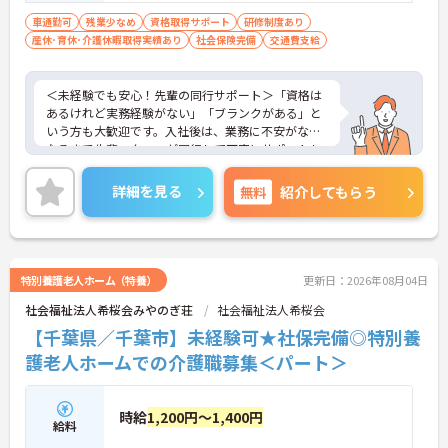
車通勤可
残業少なめ
資格取得サポート
研修制度あり
産休･育休･介護休暇取得実績あり
社会保険完備
交通費支給
＜未経験でも安心！先輩の同行サポート＞「資格は
あるけれど実務経験がない」「ブランクがある」と
いう方も大歓迎です。入社後は、業務に不安がなく
なるまで先輩スタッフが同行して丁寧にサポートし
ます。実際に未経験からスタートしたスタッフも多
く在籍しており、安心してチャレンジできる環境で
詳細を見る
無料
紹介してもらう
す。
＜移動時間も時給発生！充実の手当でしっかり稼げ
る＞訪問介護で気になる「移動時間」にもしっかり
時給（賃金）が支給されます。さらに、身体介護手
当（時給500円UP）や早朝夜間手当、ICT手当など、
特別養護老人ホーム（特養）
更新日：2026年08月04日
各種手当が充実しています。
社会福祉法人希桜会みやのぎ荘
社会福祉法人希桜会
【千葉県／千葉市】未経験可★社保完備◎特別養
護老人ホームでの介護職募集＜パート＞
時給
1,200円～1,400円
給料