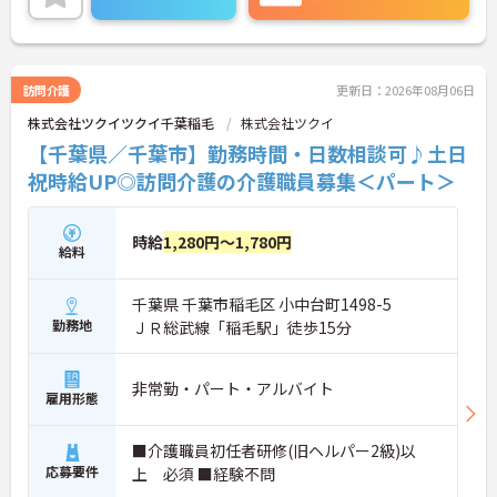
修以上の資格があれば、実務未経験の方やブランク
がある方も丁寧な指導を受けながら、同期の仲間と
一緒に新しい事業所を創り上げていくやりがいを感
じていただけます。
＜頑張りが収入に直結する環境＞土日祝日の時給10
訪問介護
更新日：2026年08月06日
0円アップや毎月のICT手当が用意されており、ご自
株式会社ツクイツクイ千葉稲毛
株式会社ツクイ
身のライフスタイルに合わせた勤務時間で安定した
収入を得ることが可能です。
【千葉県／千葉市】勤務時間・日数相談可♪土日
祝時給UP◎訪問介護の介護職員募集＜パート＞
時給
1,280円～1,780円
給料
千葉県 千葉市稲毛区 小中台町1498-5
勤務地
ＪＲ総武線「稲毛駅」徒歩15分
非常勤・パート・アルバイト
雇用形態
■介護職員初任者研修(旧ヘルパー2級)以
応募要件
上 必須 ■経験不問