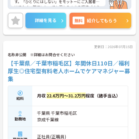
す。「ひとりにはしない」をモットーにご入居者だ
けでなく、職員にとっても温かみのある環境づくり
を目指しており、ご利用者一人ひとりに寄り添って
サービスを提供していただける方を募集していま
詳細を見る
無料
紹介してもらう
す。サービス提供責任者の経験がなくスタートされ
た方も多数いらっしゃいます。
ご興味のある方には、面接対策ポイントなど、さら
に詳細をお話しいたしますのでお気軽にご相談くだ
さい！
更新日：2026年07月15日
名称非公開 ※詳細はお問合せください
【千葉県／千葉市稲毛区】年間休日110日／福利
厚生◎住宅型有料老人ホームでケアマネジャー募
集
月収
22.6万円～31.2万円
程度（諸手当込）
給料
千葉県 千葉市稲毛区
勤務地
京成千葉線
正社員(正職員)