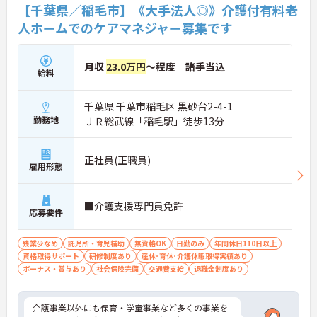
【千葉県／稲毛市】《大手法人◎》介護付有料老
人ホームでのケアマネジャー募集です
月収
23.0万円
～程度 諸手当込
給料
千葉県 千葉市稲毛区 黒砂台2-4-1
勤務地
ＪＲ総武線「稲毛駅」徒歩13分
正社員(正職員)
雇用形態
■介護支援専門員免許
応募要件
残業少なめ
託児所・育児補助
無資格OK
日勤のみ
年間休日110日以上
資格取得サポート
研修制度あり
産休･育休･介護休暇取得実績あり
ボーナス・賞与あり
社会保険完備
交通費支給
退職金制度あり
介護事業以外にも保育・学童事業など多くの事業を