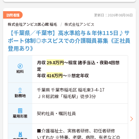
給取得実績14日と、家庭との両立を長期的にサポー
トする制度も充実しています。入社導入研修・昇格
時研修・技術向上研修など段階別の研修体制と資格
訪問看護
更新日：2026年08月06日
取得支援が整っており、介護福祉士国家試験対策講
株式会社アンビス医心館 稲毛
株式会社アンビス
座やケアマネ対策講座も自社開講しています。多職
種チームケアの中で専門性を高めながら、ケアマネ
【千葉県／千葉市】高水準給与＆年休115日♪サ
ジャーや生活相談員へのキャリアアップも実現でき
ポート体制◎ホスピスでの介護職員募集《正社員
る職場です。
登用あり》
★おすすめPOINT★
【日本生命グループの大手企業・成長ができる環境
月収
29.8万円
～程度 諸手当込・夜勤4回想
です】
定
・日本生命グループを親会社に持つ大手介護企業
給料
で、100施設以上を運営する安定した経営基盤があ
年収
416万円
～※想定年収
ります
・介護福祉士を取得すると資格手当がプラスされ、
千葉県 千葉市稲毛区 稲毛東3-4-17
プラチナ介護職（4資格）に認定されると月38,000
勤務地
ＪＲ総武線「稲毛駅」徒歩3分
円の手当が加算される仕組みが整っています
・介護福祉士国家試験対策講座・認知症ケア専門士
対策・ケアマネジャー対策など、資格取得支援講座
契約社員・嘱託社員
を自社開講しており、資格保有率99.8%の実績があ
雇用形態
ります
【残業月4.3時間、給与と働きやすさを両立している
■介護福祉士、実務者研修、初任者研修
職場です】
・賞与年2回・定期昇給、夜勤手当・家族手当・住
いずれか ※特養、老健、病院、有老などの