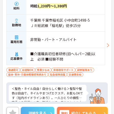
とりに合わせた個別のOJT研修が実施されます。eラ
時給
1,230円～1,380円
ーニングも導入されており、多職種と連携しながら
給料
専門性を着実に深めていける環境が用意されていま
す。
千葉県 千葉市稲毛区 小中台町1498-5
★おすすめPOINT★
勤務地
ＪＲ総武線「稲毛駅」徒歩15分
＜個別ＯＪＴとチーム連携で着実に成長！＞
・入職後はお一人おひとりの習熟度に合わせた個別
のＯＪＴ研修を実施し、ｅラーニングを用いた学習
非常勤・パート・アルバイト
雇用形態
の機会も提供されます
・施設内には看護師が24時間常駐しており、急変時
の対応や専門的な医療処置は看護師が担当するため
■介護職員初任者研修(旧ヘルパー2級)以
負担が減ります
応募要件
上 必須 ■経験不問
・介護スタッフと看護スタッフの比率が1対1で相談
しやすく、初任者研修や実務者研修からでも着実に
車通勤可
未経験OK
残業少なめ
資格取得サポート
研修制度あり
専門性を高められます
産休･育休･介護休暇取得実績あり
社会保険完備
交通費支給
＜残業月7時間以下で身体の負担を軽減！＞
・常勤で働くスタッフの比率が90パーセント以上と
高く、急なシフト変更や無理な長時間勤務が発生し
＜髪色・ネイル自由！自分らしく働ける＞髪型や髪
にくい人員体制です
色は自由で、ネイルやまつげエクステ、お髭もOKで
・訪問スケジュールに沿って施設内でのケアを行う
す（社内ガイドラインあり）。一人ひとりの個性を
ため、月平均の残業時間は5時間から7時間程度とか
尊重する風通しの良い職場なので、自分らしさを大
なり少なめに抑えられます
切にしながら、のびのびと前向きにお仕事に取り組
・夜勤明けの翌日は原則としてお休みとなるシフト
めます。
編成が組まれており、しっかりと休息を取りながら
詳細を見る
無料
紹介してもらう