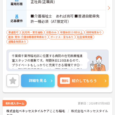
正社員(正職員)
雇用形態
■介護福祉士 あれば尚可 ■普通自動車免
応募要件
許一種必須（AT限定可）
車通勤可
託児所・育児補助
日勤のみ
年間休日110日以上
研修制度あり
産休･育休･介護休暇取得実績あり
ボーナス・賞与あり
社会保険完備
退職金制度あり
千葉県千葉市稲毛区に位置する病院の在宅医療推進
室スタッフの募集です。年間休日110日あるので、
プライベートもしっかりと充実できる環境です◎ま
た、無料駐車場完備でマイカー通勤希望の方も安心
です♪ご興味のある方はご面接のポイントお伝えし
ますのでご気軽にお問い合わせください。
詳細を見る
無料
紹介してもらう
有料老人ホーム
更新日：2026年07月08日
株式会社ベネッセスタイルケアここち稲毛
株式会社ベネッセスタイル