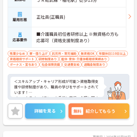
正社員(正職員)
雇用形態
■介護職員初任者研修以上 ※無資格の方も
応募要件
応募可（資格支援制度あり）
残業少なめ
寮・借り上げ
託児所・育児補助
無資格OK
年間休日110日以上
資格取得サポート
研修制度あり
産休･育休･介護休暇取得実績あり
ボーナス・賞与あり
社会保険完備
交通費支給
退職金制度あり
＜スキルアップ・キャリア形成が可能＞資格取得支
援や研修制度があり、職員の学びをサポートされて
います！
＜ワークライフバランスを重視＞育児・介護に関す
る制度や社宅制度、各種手当など、長く安心して働
きやすい環境が整っています。
詳細を見る
無料
紹介してもらう
＜寄り添ったケアの実施＞利用者さまに深く寄り添
ったサービスの提供を目指し、職員の専門性を高め
るような人材育成にも注力されています。
ご興味のある方には、面接対策ポイント等、さらに
詳細をお話ししますのでお気軽にご相談ください！
更新日：2026年07月06日