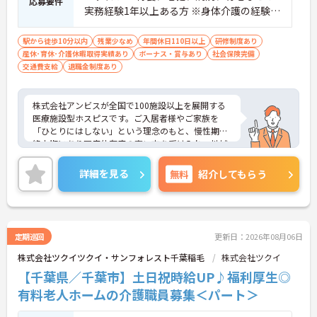
応募要件
宅手当など各種手当が充実しています
実務経験1年以上ある方 ※身体介護の経験年
・残業は月平均4.3時間と業界水準を大きく下回って
以上ある方、機械浴の使用の経験のある方
おり、有給休暇取得実績14日と休みも取りやすい環
歓迎
駅から徒歩10分以内
残業少なめ
年間休日110日以上
研修制度あり
境です
産休･育休･介護休暇取得実績あり
ボーナス・賞与あり
社会保険完備
・年間休日111日以上・シフトは柔軟に対応してお
交通費支給
退職金制度あり
り、有給と組み合わせて海外旅行に行くスタッフも
いる職場です
・インカム導入によりスタッフ間のフリーハンド連
株式会社アンビスが全国で100施設以上を展開する
絡・情報共有が可能、また、睡眠センサー・アレク
医療施設型ホスピスです。ご入居者様やご家族を
サ等IoT機器を活用し、業務効率化と質の高いケアを
「ひとりにはしない」という理念のもと、慢性期や
両立しています
終末期にあり医療依存度の高い方を受け入れ、地域
・従業員満足度調査を定期実施し、スタッフの声を
医療を支える社会的意義の高い事業を推進していま
制度に反映する文化があります
す。現場には看護師が24時間常駐しています。急変
・エリアマネージャー・社長が定期的にホームを周
詳細を見る
無料
紹介してもらう
時の対応や医療行為は看護師が担当するため、初任
り、スタッフと直接意見交換をしています
者研修や実務者研修の方も食事介助や入浴介助など
【育児・家庭との両立を本気でサポートしている職
の生活を支えるケアに専念できる環境です。多職種
場です】
で情報を共有し、一人で判断を抱え込まないチーム
・育休取得率100%・育休後就業復帰率100%と、育
連携の体制がしっかりと整っています。働き方の面
児と仕事を両立できる体制が整っています
定期巡回
更新日：2026年08月06日
では、夜勤明けの翌日が原則として公休となるほ
・育児短時間勤務が小学4年生まで利用でき、法令よ
株式会社ツクイツクイ・サンフォレスト千葉稲毛
株式会社ツクイ
か、月平均の残業時間も5時間から7時間程度とかな
り長い期間サポートを受けることができます
り少なめです。常勤スタッフの比率が90パーセント
【千葉県／千葉市】土日祝時給UP♪福利厚生◎
・「くるみん」「えるぼし」「トモニン」の3つの
を超えているため急な勤務変更が発生しにくく、あ
厚生労働省認定を取得しており、ライフステージに
有料老人ホームの介護職員募集＜パート＞
らかじめ決められた訪問予定表に沿って規則正しく
合わせた長期就業が実現できる職場です
働けます。入職後は現場スタッフによるお一人おひ