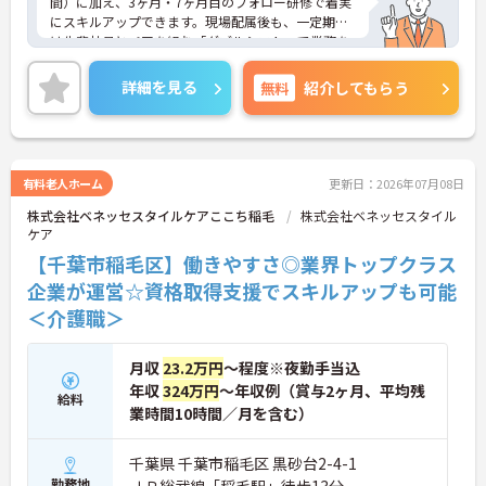
間）に加え、3ヶ月・7ヶ月目のフォロー研修で着実
にスキルアップできます。現場配属後も、一定期間
は先輩社員とペアを組む「ダブルシフト」で業務を
習得できるので、一人で抱え込むことはありませ
ん。
詳細を見る
無料
紹介してもらう
＜頑張りが給与に直結！専門性を磨いて年収アップ
＞経験やスキルがしっかり給与に反映される仕組み
です。定期昇給に加え、独自の社内専門資格制度
（通称：マジ神）では、認知症ケアや介護技術など
の専門性を認定されると、1資格につき月給＋1万円
有料老人ホーム
更新日：2026年07月08日
（最大4万円）の手当がつきます。キャリアアップす
株式会社ベネッセスタイルケアここち稲毛
株式会社ベネッセスタイル
れば年収UPも目指せるため、高いモチベーションで
ケア
働き続けられます。
＜家族も嬉しい！ベネッセグループならではの手厚
【千葉市稲毛区】働きやすさ◎業界トップクラス
い福利厚生＞ご家族も支える制度が満載♪産休・育
企業が運営☆資格取得支援でスキルアップも可能
休の取得実績も多数あり、ライフステージが変わっ
＜介護職＞
ても長く安心して働き続けられる環境が整っていま
す。
月収
23.2万円
～程度※夜勤手当込
年収
324万円
～年収例（賞与2ヶ月、平均残
給料
業時間10時間／月を含む）
千葉県 千葉市稲毛区 黒砂台2-4-1
勤務地
ＪＲ総武線「稲毛駅」徒歩13分