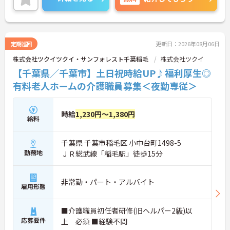
＜未経験OK！資格取得も会社が応援＞無資格の方は
長期的な就業が可能です
入社半年以内に「認知症介護基礎研修」を会社負担
＜評価制度でキャリアアップ＞
で受講できる制度があり、働きながらスキルアップ
・介護福祉士や初任者研修などの資格や実務経験、
が可能です。先輩スタッフやチームで支え合う体制
夜勤回数がしっかりと給与に反映されるためモチベ
があるので、焦らず着実に成長していける環境で
ーションを維持できます
定期巡回
更新日：2026年08月06日
す。
・年次を問わずリーダーや主任などのマネジメント
株式会社ツクイツクイ・サンフォレスト千葉稲毛
株式会社ツクイ
職へ昇格する事例も多数あり、腰を据えて長期的な
キャリア形成が可能です
【千葉県／千葉市】土日祝時給UP♪福利厚生◎
有料老人ホームの介護職員募集＜夜勤専従＞
時給
1,230円～1,380円
給料
千葉県 千葉市稲毛区 小中台町1498-5
勤務地
ＪＲ総武線「稲毛駅」徒歩15分
非常勤・パート・アルバイト
雇用形態
■介護職員初任者研修(旧ヘルパー2級)以
応募要件
上 必須 ■経験不問