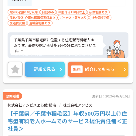
駅から徒歩10分以内
日勤のみ
年間休日110日以上
研修制度あり
産休･育休･介護休暇取得実績あり
ボーナス・賞与あり
社会保険完備
交通費支給
退職金制度あり
千葉県千葉市稲毛区に位置する住宅型有料老人ホー
ムです。最寄り駅から徒歩3分の好立地でございま
す。
年間休日が115日としっかりお休みを取得できるの
で、ワークライフバランスを大切にしたい方におす
すめです。
詳細を見る
無料
紹介してもらう
ご興味のある方には、面接対策ポイントなど、さら
に詳細をお話しいたしますのでお気軽にご相談くだ
さい！
訪問看護
更新日：2026年07月16日
株式会社アンビス医心館 稲毛
株式会社アンビス
【千葉県／千葉市稲毛区】年収500万円以上◎住
宅型有料老人ホームでのサービス提供責任者＜正
社員＞