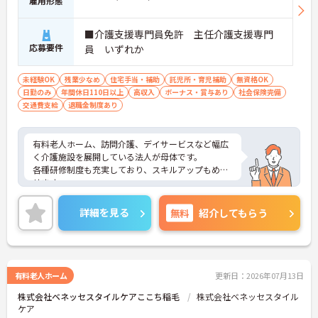
雇用形態
■介護支援専門員免許 主任介護支援専門
応募要件
員 いずれか
未経験OK
残業少なめ
住宅手当・補助
託児所・育児補助
無資格OK
日勤のみ
年間休日110日以上
高収入
ボーナス・賞与あり
社会保険完備
交通費支給
退職金制度あり
有料老人ホーム、訪問介護、デイサービスなど幅広
く介護施設を展開している法人が母体です。
各種研修制度も充実しており、スキルアップもめざ
せます。
年7日の季節休暇もあり、メリハリつけてご就業い
ただけます。
詳細を見る
無料
紹介してもらう
ご興味ある方には、面接対策ポイントなど、さらに
詳細をお話しいたしますのでお気軽にご相談くださ
い！
有料老人ホーム
更新日：2026年07月13日
株式会社ベネッセスタイルケアここち稲毛
株式会社ベネッセスタイル
ケア