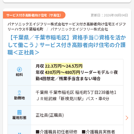
サービス付き高齢者向け住宅（サ高住）
更新日：2026年08月04日
パナソニックエイジフリー株式会社サービス付き高齢者向け住宅エイジフ
リーハウス千葉稲毛町
パナソニックエイジフリー株式会社
【千葉県／千葉市稲毛区】資格手当◎資格を活か
して働こう♪サービス付き高齢者向け住宅の介護
職＜正社員＞
月収
22.3万円～24.5万円
年収
430万円～480万円
リーダーモデル※夜
給料
勤4回想定／残業手当含まない場合
千葉県 千葉市稲毛区 稲毛町5丁目238番地1
勤務地
ＪＲ総武線「新検見川駅」バス・車4分
正社員(正職員)
雇用形態
■介護職員初任者研修 ■介護職員実務者