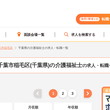
転職
無料!簡単1分
面談会場一覧
求人を検索する
葉市稲毛区
千葉県の介護福祉士の求人・転職一覧
千葉市稲毛区(千葉県)の介護福祉士
の求人・転職
1
2
3
月収順
年収順