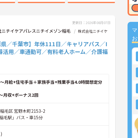
更新日：2026年08月07日
マ
社ニチイケアパレスニチイメゾン稲毛
株式会社ニチイケ
お
県／千葉市】年休111日／キャリアパス／I
機器活用／車通勤可／有料老人ホーム／介護福
～月給+住宅手当＋家族手当+残業手当4.0時間想定分
～月収+ボーナス2回
稲毛区 宮野木町2153-2
稲毛駅」バス・車15分
)