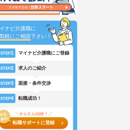
イナビ介護職に
気軽にご相談
下さい！
1
マイナビ介護職にご登録
STEP
2
求人のご紹介
STEP
3
面接・条件交渉
STEP
4
転職成功！
STEP
転職サポートに登録