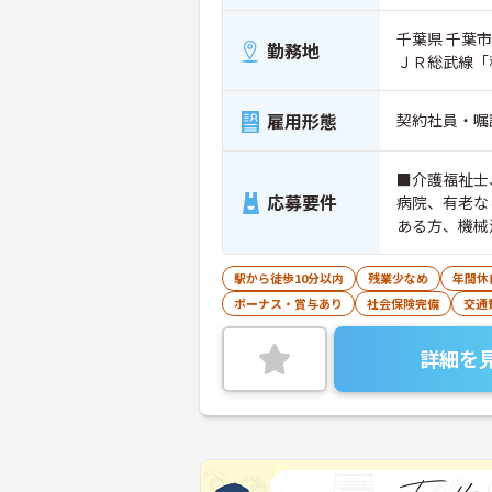
千葉県 千葉市
勤務地
ＪＲ総武線「
雇用形態
契約社員・嘱
■介護福祉士
応募要件
病院、有老な
ある方、機械
駅から徒歩10分以内
残業少なめ
年間休
ボーナス・賞与あり
社会保険完備
交通
詳細を