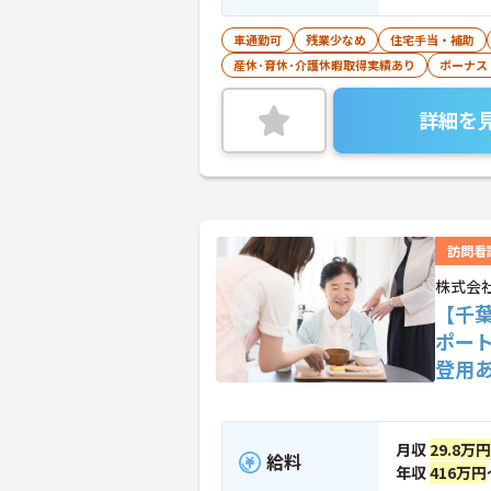
車通勤可
残業少なめ
住宅手当・補助
産休･育休･介護休暇取得実績あり
ボーナス
詳細を
訪問看
株式会
【千
ポー
登用
月収
29.8万円
給料
年収
416万円