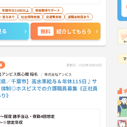
年間休日110日以上
資格取得サポート
・賞与あり
社会保険完備
交通費支給
退職金制度あり
見る
無料
紹介してもらう
護
更新日：2026年08月06日
社アンビス医心館 稲毛
株式会社アンビス
葉県／千葉市】高水準給与＆年休115日♪サ
ト体制◎ホスピスでの介護職員募集《正社員
あり》
～程度 諸手当込・夜勤4回想定
～※想定年収