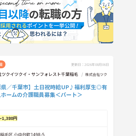
回
更新日：2026年08月06日
社ツクイツクイ・サンフォレスト千葉稲毛
株式会社ツク
葉県／千葉市】土日祝時給UP♪福利厚生◎有
人ホームの介護職員募集＜パート＞
～1,380円
稲毛区 小中台町1498-5