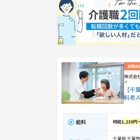
定期巡
株式会
イ
【千
料老
給料
時給
1,230円
千葉県 千葉市