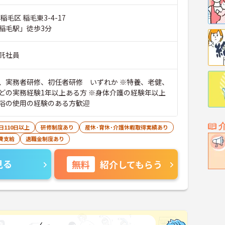
稲毛区 稲毛東3-4-17
稲毛駅」徒歩3分
託社員
、実務者研修、初任者研修 いずれか ※特養、老健、
どの実務経験1年以上ある方 ※身体介護の経験年以上
浴の使用の経験のある方歓迎
日110日以上
研修制度あり
産休･育休･介護休暇取得実績あり
費支給
退職金制度あり
見る
無料
紹介してもらう