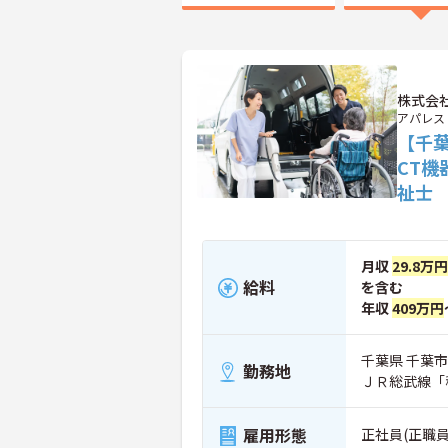
株式会
アパレス
【千葉
CT
祉士
月収
29.8万円
給料
を含む
年収
409万円
千葉県 千葉市
勤務地
ＪＲ総武線「
雇用形態
正社員(正職員