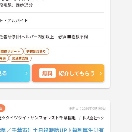
稲毛駅」徒歩15分
ト・アルバイト
任者研修(旧ヘルパー2級)以上 必須 ■経験不問
格取得サポート
研修制度あり
完備
交通費支給
見る
無料
紹介してもらう
回
更新日：2026年08月06日
社ツクイツクイ・サンフォレスト千葉稲毛
株式会社ツク
葉県／千葉市】土日祝時給UP♪福利厚生◎有