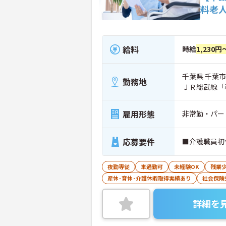
料老
給料
時給
1,230円
千葉県 千葉市
勤務地
ＪＲ総武線「
雇用形態
非常勤・パー
応募要件
■介護職員初
夜勤専従
車通勤可
未経験OK
残業
産休･育休･介護休暇取得実績あり
社会保険
詳細を