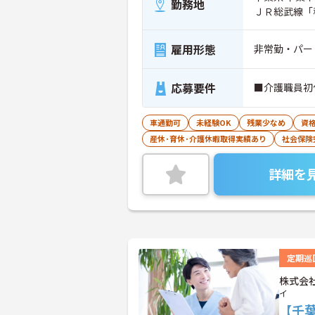
勤務地
ＪＲ総武線「
雇用形態
非常勤・パー
応募要件
■介護職員初
車通勤可
未経験OK
残業少なめ
資
産休･育休･介護休暇取得実績あり
社会保険
詳細を
定期巡
株式会
イ
【千