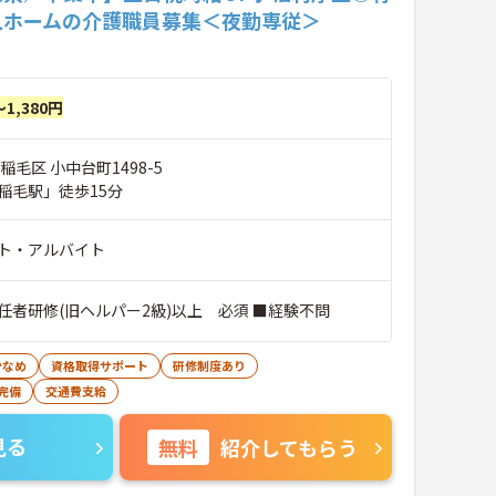
人ホームの介護職員募集＜夜勤専従＞
～1,380円
稲毛区 小中台町1498-5
稲毛駅」徒歩15分
ト・アルバイト
任者研修(旧ヘルパー2級)以上 必須 ■経験不問
少なめ
資格取得サポート
研修制度あり
完備
交通費支給
見る
無料
紹介してもらう