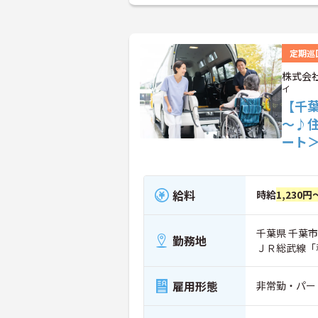
定期巡
株式会
イ
【千葉
～♪
ート
給料
時給
1,230円
千葉県 千葉市
勤務地
ＪＲ総武線「
雇用形態
非常勤・パー