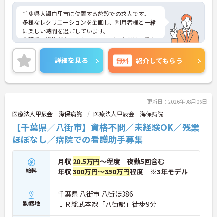
千葉県大網白里市に位置する施設での求人です。
多様なレクリエーションを企画し、利用者様と一緒
に楽しい時間を過ごしています。
介護系の資格がない方もチャレンジいただけ、働き
ながらスキルアップも目指せます。
ご興味のある方はお気軽にお問い合わせ下さい。
詳細を見る
無料
紹介してもらう
更新日：2026年08月06日
医療法人甲辰会 海保病院
医療法人甲辰会 海保病院
【千葉県／八街市】資格不問／未経験OK／残業
ほぼなし／病院での看護助手募集
月収
20.5万円
～程度 夜勤5回含む
給料
年収
300万円～350万円
程度 ※3年モデル
千葉県 八街市 八街ほ386
勤務地
ＪＲ総武本線「八街駅」徒歩9分