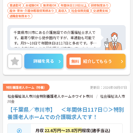
車通勤可
未経験OK
無資格OK
年間休日110日以上
研修制度あり
産休･育休･介護休暇取得実績あり
高収入
社会保険完備
交通費支給
退職金制度あり
千葉県市川市にある介護施設での介護福祉士求人で
す。最寄り駅から徒歩圏内ですが、車通勤も可能で
す。月9～10日で年間休日は117日と多めです。手当
てや食事補助もあり福利厚生が充実しています。ご
興味のある方はお気軽にお問合せ下さい。
詳細を見る
無料
紹介してもらう
特別養護老人ホーム（特養）
更新日：2026年08月07日
社会福祉法人市川会特別養護老人ホームホワイト市川
社会福祉法人市
川会
【千葉県／市川市】 ＜年間休日117日◎＞特別
養護老人ホームでの介護職求人です！
月収
22.6万円～25.8万円
程度(諸手当込)