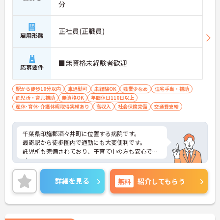
分
正社員(正職員)
雇用形態
■無資格未経験者歓迎
応募要件
駅から徒歩10分以内
車通勤可
未経験OK
残業少なめ
住宅手当・補助
託児所・育児補助
無資格OK
年間休日110日以上
産休･育休･介護休暇取得実績あり
高収入
社会保険完備
交通費支給
千葉県印旛郡酒々井町に位置する病院です。
最寄駅から徒歩圏内で通勤にも大変便利です。
託児所も完備されており、子育て中の方も安心で
す。
ご興味ある方には、面接対策ポイントなど、さらに
詳細をお話しいたしますのでお気軽にご相談くださ
詳細を見る
無料
紹介してもらう
い！