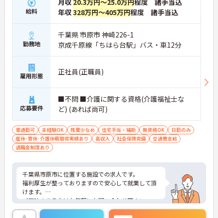
月収
20.3万円～25.0万円
程度 諸手当込
給料
年収
328万円～405万円
程度 諸手当込
千葉県 市原市 神崎226-1
勤務地
京成千原線「ちはら台駅」バス・車12分
正社員(正職員)
雇用形態
■不問 ■介護に関する資格(介護福祉士な
応募要件
ど) (あれば尚可)
車通勤可
未経験OK
残業少なめ
住宅手当・補助
無資格OK
日勤のみ
産休･育休･介護休暇取得実績あり
高収入
社会保険完備
交通費支給
退職金制度あり
千葉県市原市に位置する施設での求人です。
福利厚生が整っておりますので安心して就業して頂
けます。
ご興味のある方はお気軽にお問い合わせ下さい。