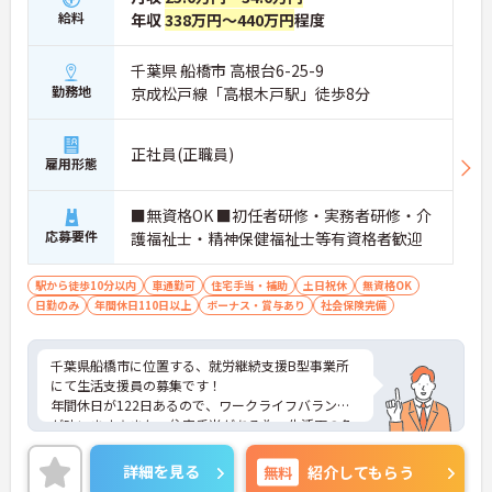
給料
年収
338万円～440万円
程度
千葉県 船橋市 高根台6-25-9
勤務地
京成松戸線「高根木戸駅」徒歩8分
正社員(正職員)
雇用形態
■無資格OK ■初任者研修・実務者研修・介
応募要件
護福祉士・精神保健福祉士等有資格者歓迎
駅から徒歩10分以内
車通勤可
住宅手当・補助
土日祝休
無資格OK
日勤のみ
年間休日110日以上
ボーナス・賞与あり
社会保険完備
千葉県船橋市に位置する、就労継続支援B型事業所
にて生活支援員の募集です！
年間休日が122日あるので、ワークライフバランス
が叶います☆また、住宅手当がある為、生活面の負
担を軽減し、安心して長く勤務していただけます♪
さらに、駅から徒歩8分の立地なので、通勤らくら
詳細を見る
無料
紹介してもらう
くです◎ご興味のある方には、面接対策ポイントな