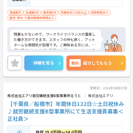
車通勤可
未経験OK
無資格OK
年間休日110日以上
研修制度あり
産休･育休･介護休暇取得実績あり
残業も少ないので、ワークライフバランスの重視し
た働き方ができます。スタッフの仲も良く、アット
ホームな雰囲気が自慢です。ご興味ある方には、面
接対策ポイントなど、詳細をお話しいたしますので
お気軽にご相談ください。
詳細を見る
無料
紹介してもらう
更新日：2026年08月07日
株式会社エアリ就労継続支援B型事業所るうと
株式会社エアリ
【千葉県／船橋市】年間休日122日☆土日祝休み
♪就労継続支援B型事業所にて生活支援員募集＜
正社員＞
月収
25.0万円～34.0万円