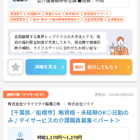
症介護基礎研修受講 ■経験：不問
車通勤可
未経験OK
残業少なめ
無資格OK
資格取得サポート
研修制度あり
産休･育休･介護休暇取得実績あり
社会保険完備
交通費支給
全国展開する業界トップクラスの大手法人です。独
自の福利厚生制度が充実しており、宿泊費や健康診
断の補助、ライフステージに合わせたお祝い金な
ど、生活面への手厚いサポートが整っています。パ
ート勤務の方にも年2回の特別手当支給実績があ
り、頑張りがしっかりお給料に還元される点も大き
詳細を見る
無料
紹介してもらう
な魅力です。夜勤のない日勤のみのお仕事で、週2日
からの勤務相談も可能となっており、ワークライフ
バランスを大切にしたい方におすすめいたします。
さらに手厚い資格取得支援制度や別サービスを経験
できるキャリア制度があるため、さらなるスキルア
通所介護（デイサービス）
更新日：2026年08月06日
ップを目指す方にも最適な環境です。髪色やネイル
株式会社ツクイツクイ船橋三咲
株式会社ツクイ
なども規定内で自由となっており、あなたらしさを
大切にしながら安心して長くご活躍いただける職場
【千葉県／船橋市】無資格・未経験OK◎日勤の
となっています。
み♪デイサービスの介護職員募集＜パート＞
★おすすめPOINT★
【安定した経営基盤と理念への共感】
時給
1,170円～1,270円
・理念のもと社会貢献を実感でき、やりがいを持っ
給料