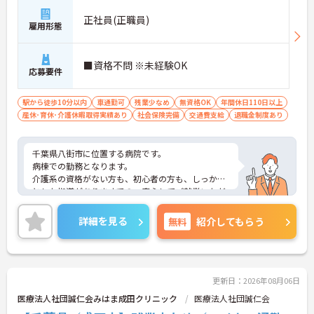
正社員(正職員)
雇用形態
■資格不問 ※未経験OK
応募要件
駅から徒歩10分以内
車通勤可
残業少なめ
無資格OK
年間休日110日以上
産休･育休･介護休暇取得実績あり
社会保険完備
交通費支給
退職金制度あり
千葉県八街市に位置する病院です。
病棟での勤務となります。
介護系の資格がない方も、初心者の方も、しっかり
とした指導がありますでの、安心してご就業いただ
けます。
ご興味ある方には、面接対策ポイントなど、さらに
詳細を見る
無料
紹介してもらう
詳細をお話しいたしますのでお気軽にご相談くださ
い！
更新日：2026年08月06日
医療法人社団誠仁会みはま成田クリニック
医療法人社団誠仁会