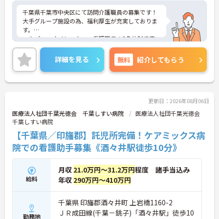
千葉県千葉市中央区にて訪問介護職員の募集です！
大手グループ施設の為、福利厚生が充実しておりま
す。
ヘルパー・オペレーター・看護職員の3名体制で安
心して業務ができます。日勤のみでリフレッシュ休
暇もありプライベートとの両立も可能♪
詳細を見る
無料
紹介してもらう
社内研修制度も充実しており、キャリアアップを目
指す方にもおすすめです。
ご興味のある方には、面接対策ポイントなどさらに
詳細をお話いたしますので、お気軽にご相談くださ
い。
更新日：2026年08月06日
医療法人社団千葉光徳会 千葉しすい病院
医療法人社団千葉光徳会
千葉しすい病院
【千葉県／印旛郡】託児所完備！ケアミックス病
院での看護助手募集《酒々井駅徒歩10分》
月収
21.0万円～31.2万円
程度 諸手当込み
給料
年収
290万円～410万円
千葉県 印旛郡酒々井町 上岩橋1160-2
ＪＲ成田線(千葉－銚子)「酒々井駅」徒歩10
勤務地