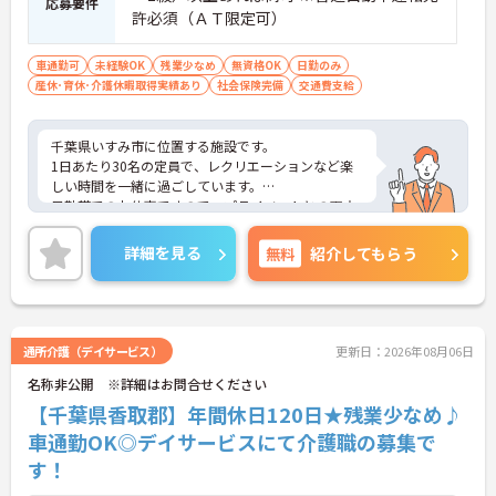
応募要件
許必須（ＡＴ限定可）
車通勤可
未経験OK
残業少なめ
無資格OK
日勤のみ
産休･育休･介護休暇取得実績あり
社会保険完備
交通費支給
千葉県いすみ市に位置する施設です。
1日あたり30名の定員で、レクリエーションなど楽
しい時間を一緒に過ごしています。
日勤帯でのお仕事ですので、プライベートとの両立
もしやすいです。
ご興味ある方には、面接対策ポイントなど、さらに
詳細を見る
無料
紹介してもらう
詳細をお話しいたしますのでお気軽にご相談くださ
い！
通所介護（デイサービス）
更新日：2026年08月06日
名称非公開 ※詳細はお問合せください
【千葉県香取郡】年間休日120日★残業少なめ♪
車通勤OK◎デイサービスにて介護職の募集で
す！