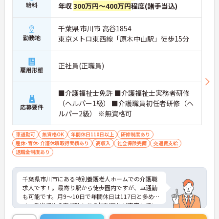
給料
年収
300万円～400万円
程度(諸手当込)
千葉県 市川市 高谷1854
勤務地
東京メトロ東西線「原木中山駅」徒歩15分
正社員(正職員)
雇用形態
■介護福祉士免許 ■介護福祉士実務者研修
（ヘルパー1級） ■介護職員初任者研修（ヘ
応募要件
ルパー2級） ※無資格可
車通勤可
無資格OK
年間休日110日以上
研修制度あり
産休･育休･介護休暇取得実績あり
高収入
社会保険完備
交通費支給
退職金制度あり
千葉県市川市にある特別養護老人ホームでの介護職
求人です！。最寄り駅から徒歩圏内ですが、車通勤
も可能です。月9～10日で年間休日は117日と多めで
す。手当てや食事補助もあり福利厚生が充実してい
ます。ご興味のある方はお気軽にお問合せ下さい。