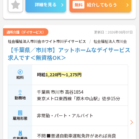
詳細を見る
無料
紹介してもらう
通所介護（デイサービス）
更新日：2026年08月07日
社会福祉法人市川会ホワイト市川デイサービス
社会福祉法人市川会
【千葉県／市川市】アットホームなデイサービス
求人です＜無資格OK＞
時給
1,220円～1,275円
給料
千葉県 市川市 高谷1854
勤務地
東京メトロ東西線「原木中山駅」徒歩15分
非常勤・パート・アルバイト
雇用形態
不問 ■普通自動車運転免許があれば尚良
応募要件