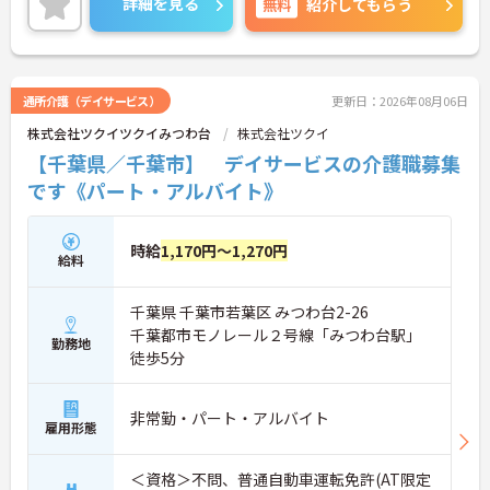
詳細を見る
無料
紹介してもらう
えやすく、プライベートな時間もしっかり確保でき
る働きやすい職場です。
＜ありがとう」が嬉しい！工夫とアイデアが活きる
仕事＞食事や入浴の介助だけでなく、レクリエーシ
ョンの企画や実施も大切なお仕事です。「どんな工
通所介護（デイサービス）
更新日：2026年08月06日
夫をしたら喜んでいただけるか」をスタッフみんな
株式会社ツクイツクイみつわ台
株式会社ツクイ
で考え、アイデアを形にしていきます。お客様から
直接「ありがとう」と感謝の言葉をいただけたり、
【千葉県／千葉市】 デイサービスの介護職募集
信頼関係が深まっていく喜びを感じられるのが大き
です《パート・アルバイト》
なやりがいです。介護度が比較的高くないため、身
体への負担が少なめなのも特徴です。
時給
1,170円～1,270円
給料
千葉県 千葉市若葉区 みつわ台2-26
千葉都市モノレール２号線「みつわ台駅」
勤務地
徒歩5分
非常勤・パート・アルバイト
雇用形態
＜資格＞不問、普通自動車運転免許(AT限定