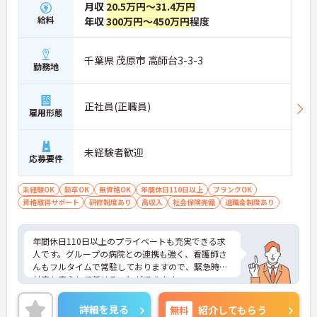
月収
20.5万円～31.4万円
給料
年収
300万円～450万円
程度
千葉県 茂原市 高師台3-3-3
勤務地
正社員(正職員)
雇用形態
未経験者歓迎
応募要件
未経験OK
新卒OK
無資格OK
年間休日110日以上
ブランクOK
資格取得サポート
研修制度あり
高収入
社会保険完備
退職金制度あり
年間休日110日以上のプライベートも充実できる求
人です。グループの病院との連携も強く、看護師さ
んもフルタイムで常駐しておりますので、緊急時の
対応も安心して任せることができます。
福利厚生も充実しており、長く安心して働ける制度
が整っています。
詳細を見る
無料
紹介してもらう