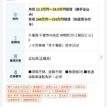
月収
22.3万円～28.0万円
程度（諸手当込
み）
給料
年収
268万円～336万円
程度（別途賞与付
与）
千葉県 千葉市中央区 神明町20-2 朝日ビル1
F
勤務地
ＪＲ外房線「本千葉駅」徒歩10分
正社員(正職員)
雇用形態
■資格不問、経験不問 ■無資格OK ■普通
応募要件
自動車運転免許：必須
駅から徒歩10分以内
車通勤可
残業少なめ
無資格OK
日勤のみ
年間休日110日以上
資格取得サポート
研修制度あり
産休･育休･介護休暇取得実績あり
ボーナス・賞与あり
社会保険完備
交通費支給
退職金制度あり