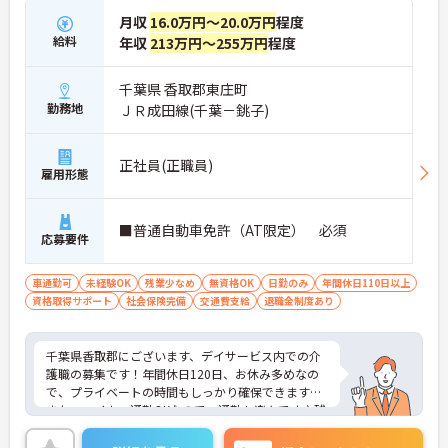
月収
16.0万円～20.0万円
程度
給料
年収
213万円～255万円
程度
千葉県 香取郡東庄町
勤務地
ＪＲ成田線(千葉－銚子)
正社員(正職員)
雇用形態
■普通自動車免許（AT限定） 必須
応募要件
車通勤可
未経験OK
残業少なめ
無資格OK
日勤のみ
年間休日110日以上
資格取得サポート
社会保険完備
交通費支給
退職金制度あり
千葉県香取郡にございます、デイサービス内での介
護職の募集です！年間休日120日、お休み多めなの
で、プライベートの時間もしっかり確保できます！
また、マイカー通勤OKなので、通勤も楽々です♪残
業も少なめなのも嬉しいポイント！
他職種連携が活発な施設で、ご利用者様が快適に過