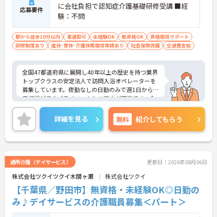
に会社負担で認知症介護基礎研修受講 ■経
応募要件
験：不問
駅から徒歩10分以内
車通勤可
未経験OK
無資格OK
資格取得サポート
研修制度あり
産休･育休･介護休暇取得実績あり
社会保険完備
交通費支給
全国47都道府県に展開し40年以上の歴史を持つ業界
トップクラスの安定法人で訪問入浴オペレーターを
募集しています。夜勤なしの日勤のみで週1日から曜
日相談ができプライベートとの両立が可能です。企
業主導型保育施設の利用枠や母父子育児手当があり
子育て中の方も安心して働けます。土祝は時給が10
詳細を見る
無料
紹介してもらう
0円アップしお祝い金などの福利厚生も充実してい
ます。業務は看護職員を含む3名体制で行うため安心
して取り組むことができ運転免許や資格を活かして
活躍できます。髪色やネイルも自由で自分らしく働
ける風通しの良い社風です。過去3年で400名以上の
通所介護（デイサービス）
更新日：2026年08月06日
正社員登用実績（※2026年5月時点）があり資格取
株式会社ツクイツクイ木間ヶ瀬
株式会社ツクイ
得支援制度も完備しているためパートから正社員を
目指し着実にキャリアアップできるやりがいのある
【千葉県／野田市】無資格・未経験OK◎日勤の
環境です。
み♪デイサービスの介護職員募集＜パート＞
★おすすめPOINT★