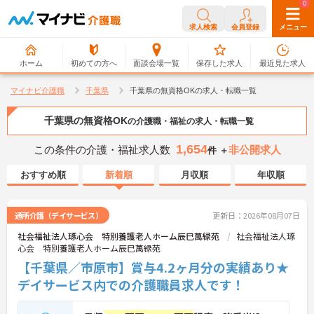
0
0
求人検索
会員登録
メニュー
ホーム
初めての方へ
面談会場一覧
保存した求人
最近見た求人
マイナビ介護職
千葉県
千葉県の無資格OKの求人・転職一覧
千葉県の無資格OK
の介護職・福祉の求人・転職一覧
1,654
この条件の介護・福祉求人数
非公開求人
件 ＋
おすすめ順
新着順
月収順
年収順
通所介護（デイサービス）
更新日：2026年08月07日
社会福祉法人琢心会 特別養護老人ホーム辰巳萬緑苑
社会福祉法人琢
心会 特別養護老人ホーム辰巳萬緑苑
【千葉県／市原市】賞与4.2ヶ月分の実績あり★
デイサービス内での介護職員求人です！