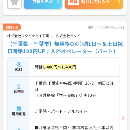
詳細を見る
無料
紹介してもらう
ごすことができるように、日々尽力されている法人
です。
ご興味のある方は、マイナビ介護職までお問い合わ
せください。
訪問入浴
更新日：2026年08月06日
株式会社ツクイツクイ千葉
株式会社ツクイ
【千葉県／千葉市】無資格OK◎週1日～＆土日祝
日時給100円UP♪入浴オペレーター（パート）
時給
1,400円～1,430円
給料
千葉県 千葉市中央区 神明町20-2 朝日ビル
1F
勤務地
ＪＲ外房線「本千葉駅」徒歩10分
非常勤・パート・アルバイト
雇用形態
■介護系資格不問 ※無資格者:入社半年以内