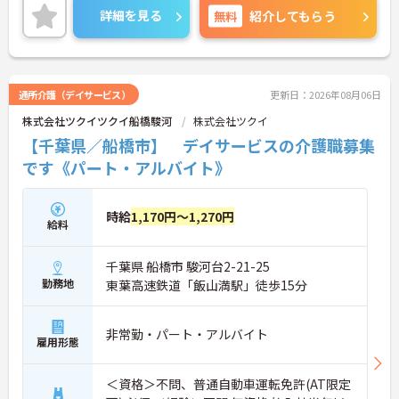
く、日勤中心のデイサービスなので生活リズムも整
詳細を見る
無料
紹介してもらう
えやすく、プライベートな時間もしっかり確保でき
る働きやすい職場です。
＜ありがとう」が嬉しい！工夫とアイデアが活きる
仕事＞食事や入浴の介助だけでなく、レクリエーシ
ョンの企画や実施も大切なお仕事です。「どんな工
通所介護（デイサービス）
更新日：2026年08月06日
夫をしたら喜んでいただけるか」をスタッフみんな
株式会社ツクイツクイ船橋駿河
株式会社ツクイ
で考え、アイデアを形にしていきます。お客様から
直接「ありがとう」と感謝の言葉をいただけたり、
【千葉県／船橋市】 デイサービスの介護職募集
信頼関係が深まっていく喜びを感じられるのが大き
です《パート・アルバイト》
なやりがいです。介護度が比較的高くないため、身
体への負担が少なめなのも特徴です。
時給
1,170円～1,270円
給料
千葉県 船橋市 駿河台2-21-25
勤務地
東葉高速鉄道「飯山満駅」徒歩15分
非常勤・パート・アルバイト
雇用形態
＜資格＞不問、普通自動車運転免許(AT限定