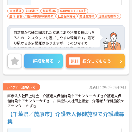
車通勤可
未経験OK
無資格OK
年間休日110日以上
産休･育休･介護休暇取得実績あり
社会保険完備
交通費支給
退職金制度あり
自然豊かな緑に囲まれた立地にあり利用者様はもち
ろんのことスタッフも過ごしやすい環境です。最寄
り駅から多少距離はありますが、その分マイカー通
勤が可能です。地域に根づいた介護老人保健施設と
して地域に貢献しております。ご興味のある方はお
気軽にお問い合わせ下さいませ。
詳細を見る
無料
紹介してもらう
デイケア（通所リハ）
更新日：2026年08月06日
医療法人社団上総会 介護老人保健施設ケアセンター かずさ介護老人保
健施設ケアセンターかずさ
医療法人社団上総会 介護老人保健施設ケ
アセンター かずさ
【千葉県／茂原市】介護老人保健施設で介護職募
集