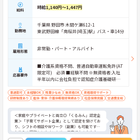
◆ヘルパー・オペレーター・看護職員の「3名1チー
時給
1,140円～1,447円
ム」で行います。頼れる先輩スタッフと常に一緒に
給料
ケアを行うため、介護業界が初めての方や無資格の
方でも安心してスタートできるのが特徴です。お客
千葉県 野田市 木間ケ瀬612-1
様から直接「ありがとう」と感謝の言葉をいただけ
る機会も多く、日々やりがいを感じながら働けま
勤務地
東武野田線「南桜井(埼玉)駅」バス・車14分
す。
◆夜勤がなく「日勤のみ」のお仕事なので、ご家庭
やプライベートとの両立がしやすい職場です。勤務
非常勤・パート・アルバイト
雇用形態
や時間の相談が可能で、WワークもOK！「今は少し
ずつ働いて、子育てが落ち着いたら日数を増やした
い」という希望も叶います。過去3年間で700名以上
■介護系資格不問、普通自動車運転免許(AT
が正社員に登用されており、ライフステージに合わ
限定可) 必須 ■経験不問 ※無資格者:入社
応募要件
せた働き方が選べます。
半年以内に会社負担で認知症介護基礎研修
◆社内ガイドラインの範囲内で髪色や髪型が自由で
受講
す！ネイルやまつげエクステ、ひげもOKなので、お
しゃれを我慢することなく、自分らしくのびのびと
車通勤可
未経験OK
残業少なめ
無資格OK
資格取得サポート
活躍できます。
研修制度あり
産休･育休･介護休暇取得実績あり
社会保険完備
交通費支給
＜家庭やプライベートと両立◎「くるみん」認定企
業＞「子育てサポート企業」として認定を受けてお
り、シフトの相談やWワーク（副業）も可能です。
お休みの調整もしやすいため、子育て中の方や主
婦・主夫の方も無理なく活躍しています。夜勤がな