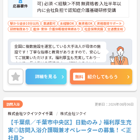
可) 必須 ＜経験＞不問 無資格者:入社半年以
応募要件
内に会社負担で認知症介護基礎研修受講
駅から徒歩10分以内
車通勤可
未経験OK
無資格OK
資格取得サポート
研修制度あり
産休･育休･介護休暇取得実績あり
社会保険完備
交通費支給
全国に複数施設を運営している大手法人が母体の施
設です！丁寧な指導と教育がありますので、安心し
てご就業いただけます。福利厚生も充実しておりま
すので、長く働ける環境です。ご興味ある方には、
面接のポイントなど、さらに詳細をお話致しますの
でお気軽にご相談ください。
詳細を見る
無料
紹介してもらう
訪問入浴
更新日：2026年08月06日
株式会社ツクイツクイ千葉
株式会社ツクイ
【千葉県／千葉市中央区】日勤のみ♪福利厚生充
実◎訪問入浴介護職兼オペレーターの募集！＜正
社員＞