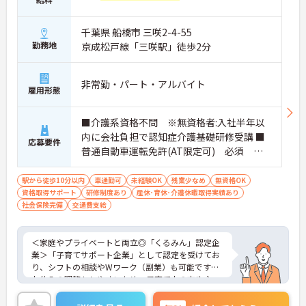
て働ける環境です
・IT化などを推進しており、スタッフの業務負担軽
千葉県 船橋市 三咲2-4-55
減にも積極的に取り組んでいます
【独自の福利厚生と手厚い還元体制】
勤務地
京成松戸線「三咲駅」徒歩2分
・宿泊費や健康診断補助など、生活を豊かにする独
自の福利厚生制度が利用できます ・パート勤務の方
にも年2回の特別手当支給実績があり、頑張りがし
非常勤・パート・アルバイト
雇用形態
っかり還元されます
・育児手当や各種お祝い金など、ライフステージに
合わせて長く安心して働ける体制です
■介護系資格不問 ※無資格者:入社半年以
【自分らしく輝ける柔軟な環境】
内に会社負担で認知症介護基礎研修受講 ■
応募要件
・夜勤のない日勤のみのお仕事で、週2日からの勤
普通自動車運転免許(AT限定可) 必須 ※
務相談が可能など働きやすさが魅力です
送迎業務あり ■経験不問
・手厚い資格取得支援でさらなるキャリアアップが
可能です
駅から徒歩10分以内
車通勤可
未経験OK
残業少なめ
無資格OK
・髪色やネイルなども規定内で自由となっており、
資格取得サポート
研修制度あり
産休･育休･介護休暇取得実績あり
個性を大切に長くご活躍いただけます
社会保険完備
交通費支給
＜家庭やプライベートと両立◎「くるみん」認定企
業＞「子育てサポート企業」として認定を受けてお
り、シフトの相談やWワーク（副業）も可能です。
お休みの調整もしやすいため、子育て中の方や主
婦・主夫の方も無理なく活躍しています。夜勤がな
く、日勤中心のデイサービスなので生活リズムも整