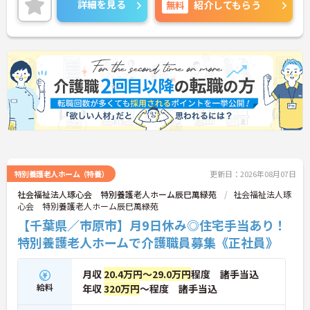
詳細を見る
無料
紹介してもらう
特別養護老人ホーム（特養）
更新日：2026年08月07日
社会福祉法人琢心会 特別養護老人ホーム辰巳萬緑苑
社会福祉法人琢
心会 特別養護老人ホーム辰巳萬緑苑
【千葉県／市原市】月9日休み◎住宅手当あり！
特別養護老人ホームで介護職員募集《正社員》
月収
20.4万円～29.0万円
程度 諸手当込
給料
年収
320万円
～程度 諸手当込