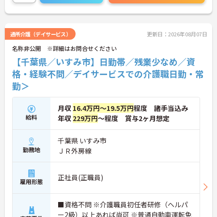
ど、さらに詳細をお話しいたしますのでお気軽にご
相談ください！
通所介護（デイサービス）
更新日：2026年08月07日
名称非公開 ※詳細はお問合せください
【千葉県／いすみ市】日勤帯／残業少なめ／資
格・経験不問／デイサービスでの介護職日勤・常
勤＞
月収
16.4万円～19.5万円
程度 諸手当込み
給料
年収
229万円
～程度 賞与2ヶ月想定
千葉県 いすみ市
勤務地
ＪＲ外房線
正社員(正職員)
雇用形態
■資格不問 ※介護職員初任者研修（ヘルパ
ー2級）以上あれば尚可 ※普通自動車運転免