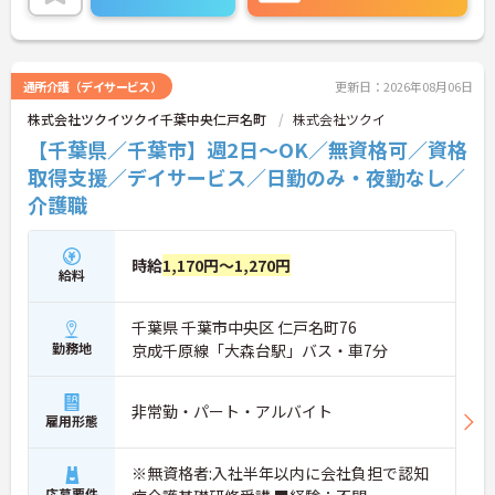
育児休業の取得実績があるのでライフステージにも
対応可能です。
仕事と家庭の両立がしやすい当施設で、ぜひあなた
の資格と経験を活かしませんか？明るく活気のある
施設です。
通所介護（デイサービス）
更新日：2026年08月06日
株式会社ツクイツクイ千葉中央仁戸名町
株式会社ツクイ
【千葉県／千葉市】週2日～OK／無資格可／資格
取得支援／デイサービス／日勤のみ・夜勤なし／
介護職
時給
1,170円～1,270円
給料
千葉県 千葉市中央区 仁戸名町76
勤務地
京成千原線「大森台駅」バス・車7分
非常勤・パート・アルバイト
雇用形態
※無資格者:入社半年以内に会社負担で認知
応募要件