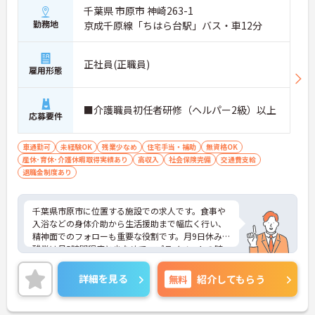
千葉県 市原市 神崎263-1
勤務地
京成千原線「ちはら台駅」バス・車12分
正社員(正職員)
雇用形態
■介護職員初任者研修（ヘルパー2級）以上
応募要件
車通勤可
未経験OK
残業少なめ
住宅手当・補助
無資格OK
産休･育休･介護休暇取得実績あり
高収入
社会保険完備
交通費支給
退職金制度あり
千葉県市原市に位置する施設での求人です。食事や
入浴などの身体介助から生活援助まで幅広く行い、
精神面でのフォローも重要な役割です。月9日休み、
残業は月5時間程度と少なめで、プライベートの時
間も確保しやすいです。マイカー通勤も可能で、福
利厚生も整っていますので、安心して働ける職場で
詳細を見る
無料
紹介してもらう
す。興味のある方は詳細等をお伝えしますので、お
気軽にお問い合わせください。