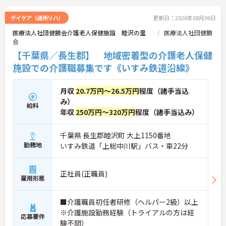
デイケア（通所リハ）
更新日：2026年08月06日
医療法人社団健勝会介護老人保健施設 睦沢の里
医療法人社団健勝
会
【千葉県／長生郡】 地域密着型の介護老人保健
施設での介護職募集です《いすみ鉄道沿線》
月収
20.7万円～26.5万円
程度（諸手当込
み）
給料
年収
250万円～320万円
程度（諸手当込み）
千葉県 長生郡睦沢町 大上1150番地
勤務地
いすみ鉄道「上総中川駅」バス・車22分
正社員(正職員)
雇用形態
■介護職員初任者研修（ヘルパー2級）以上
※介護施設勤務経験（トライアルの方は経
応募要件
験不問）