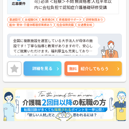
可) 必須 ＜経験＞不問 無資格者:入社半年以
応募要件
内に会社負担で認知症介護基礎研修受講
車通勤可
未経験OK
無資格OK
資格取得サポート
研修制度あり
産休･育休･介護休暇取得実績あり
社会保険完備
交通費支給
全国に複数施設を運営している大手法人が母体の施
設です！丁寧な指導と教育がありますので、安心し
てご就業いただけます。福利厚生も充実しておりま
すので、長く働ける環境です。ご興味ある方には、
面接のポイントなど、さらに詳細をお話致しますの
でお気軽にご相談ください。
詳細を見る
無料
紹介してもらう