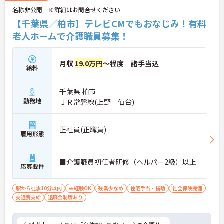
たしますのでお気軽にお問い合わせ下さい。
名称非公開 ※詳細はお問合せください
【千葉県／柏市】テレビCMでもおなじみ！有料
老人ホームで介護職員募集！
月収
19.0万円
～程度 諸手当込
給料
千葉県 柏市
勤務地
ＪＲ常磐線(上野－仙台)
正社員(正職員)
雇用形態
■介護職員初任者研修（ヘルパー2級）以上
応募要件
駅から徒歩10分以内
未経験OK
残業少なめ
住宅手当・補助
社会保険完備
交通費支給
退職金制度あり