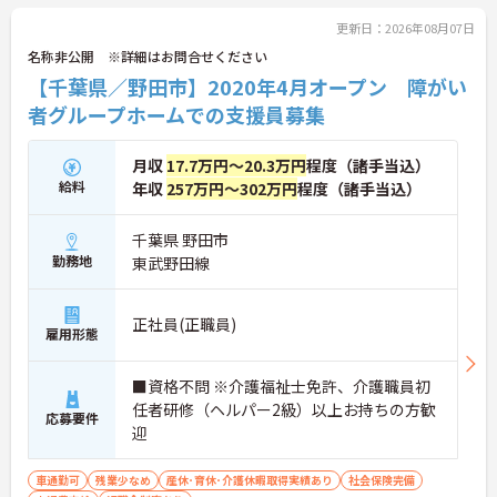
トする制度も充実しています。入社導入研修・昇格
時研修・技術向上研修など段階別の研修体制と資格
更新日：2026年08月07日
取得支援が整っており、介護福祉士国家試験対策講
名称非公開 ※詳細はお問合せください
座やケアマネ対策講座も自社開講しています。多職
【千葉県／野田市】2020年4月オープン 障がい
種チームケアの中で専門性を高めながら、ケアマネ
ジャーや生活相談員へのキャリアアップも実現でき
者グループホームでの支援員募集
る職場です。
月収
17.7万円～20.3万円
程度（諸手当込）
★おすすめPOINT★
【日本生命グループの大手企業・成長ができる環境
給料
年収
257万円～302万円
程度（諸手当込）
です】
・日本生命グループを親会社に持つ大手介護企業
千葉県 野田市
で、100施設以上を運営する安定した経営基盤があ
勤務地
東武野田線
ります
・介護福祉士を取得すると資格手当がプラスされ、
プラチナ介護職（4資格）に認定されると月38,000
正社員(正職員)
円の手当が加算される仕組みが整っています
雇用形態
・介護福祉士国家試験対策講座・認知症ケア専門士
対策・ケアマネジャー対策など、資格取得支援講座
■資格不問 ※介護福祉士免許、介護職員初
を自社開講しており、資格保有率99.8%の実績があ
ります
任者研修（ヘルパー2級）以上お持ちの方歓
応募要件
【残業月4.3時間、給与と働きやすさを両立している
迎
職場です】
・賞与年2回・定期昇給、夜勤手当・家族手当・住
車通勤可
残業少なめ
産休･育休･介護休暇取得実績あり
社会保険完備
宅手当など各種手当が充実しています