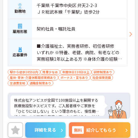
＜個別ＯＪＴとチーム連携で着実に成長！＞
千葉県 千葉市中央区 弁天2-2-3
・入職後はお一人おひとりの習熟度に合わせた個別
勤務地
ＪＲ総武本線「千葉駅」徒歩2分
のＯＪＴ研修を実施し、ｅラーニングを用いた学習
の機会も提供されます
・施設内には看護師が24時間常駐しており、急変時
契約社員・嘱託社員
の対応や専門的な医療処置は看護師が担当するため
雇用形態
負担が減ります
・介護スタッフと看護スタッフの比率が1対1で相談
■介護福祉士、実務者研修、初任者研修
しやすく、初任者研修や実務者研修からでも着実に
専門性を高められます
いずれか ※特養、老健、病院、有老などの
応募要件
＜残業月7時間以下で身体の負担を軽減！＞
実務経験1年以上ある方 ※身体介護の経験年
・常勤で働くスタッフの比率が90パーセント以上と
以上ある方、機械浴の使用の経験のある方
高く、急なシフト変更や無理な長時間勤務が発生し
歓迎
駅から徒歩10分以内
残業少なめ
年間休日110日以上
研修制度あり
にくい人員体制です
産休･育休･介護休暇取得実績あり
ボーナス・賞与あり
社会保険完備
・訪問スケジュールに沿って施設内でのケアを行う
交通費支給
退職金制度あり
ため、月平均の残業時間は5時間から7時間程度とか
なり少なめに抑えられます
・夜勤明けの翌日は原則としてお休みとなるシフト
株式会社アンビスが全国で100施設以上を展開する
編成が組まれており、しっかりと休息を取りながら
医療施設型ホスピスです。ご入居者様やご家族を
長期的な就業が可能です
「ひとりにはしない」という理念のもと、慢性期や
＜評価制度でキャリアアップ＞
終末期にあり医療依存度の高い方を受け入れ、地域
・介護福祉士や初任者研修などの資格や実務経験、
医療を支える社会的意義の高い事業を推進していま
夜勤回数がしっかりと給与に反映されるためモチベ
す。現場には看護師が24時間常駐しています。急変
ーションを維持できます
詳細を見る
無料
紹介してもらう
時の対応や医療行為は看護師が担当するため、初任
・年次を問わずリーダーや主任などのマネジメント