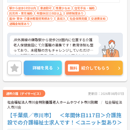
駅から徒歩10分以内
車通勤可
残業少なめ
住宅手当・補助
託児所・育児補助
年間休日110日以上
研修制度あり
産休･育休･介護休暇取得実績あり
高収入
社会保険完備
交通費支給
退職金制度あり
JR外房線の鎌取駅から徒歩2分圏内に位置する介護
老人保健施設にて介護職の募集です！教育体制も整
っており、未経験の方もチャレンジしていただけま
す。年間休日110日でプライベートも両立しやすい
です。子育て理解のある職場なので、お互いでフォ
ローしていくことができる職場です。また、駅チカ
詳細を見る
無料
紹介してもらう
で、コンビニや商業施設もございますので、お仕事
終わりに買い物にも行けます★
ご興味のある方はお気軽にお問い合わせください。
通所介護（デイサービス）
更新日：2026年08月07日
社会福祉法人市川会特別養護老人ホームホワイト市川別館
社会福祉法
人市川会
【千葉県／市川市】 ＜年間休日117日＞介護施
設での介護福祉士求人です！＜ユニット型あり＞