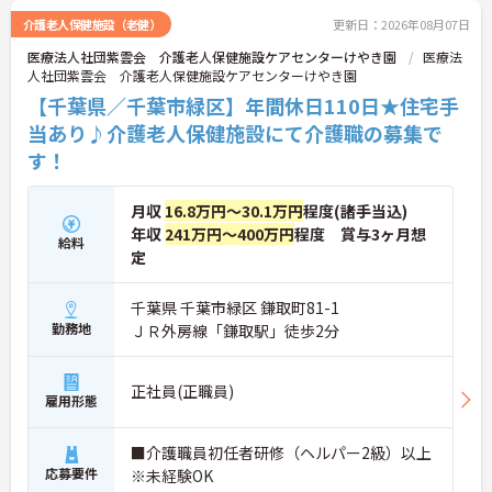
介護老人保健施設（老健）
更新日：2026年08月07日
医療法人社団紫雲会 介護老人保健施設ケアセンターけやき園
医療法
人社団紫雲会 介護老人保健施設ケアセンターけやき園
【千葉県／千葉市緑区】年間休日110日★住宅手
当あり♪介護老人保健施設にて介護職の募集で
す！
月収
16.8万円～30.1万円
程度(諸手当込)
年収
241万円～400万円
程度 賞与3ヶ月想
給料
定
千葉県 千葉市緑区 鎌取町81-1
勤務地
ＪＲ外房線「鎌取駅」徒歩2分
正社員(正職員)
雇用形態
■介護職員初任者研修（ヘルパー2級）以上
応募要件
※未経験OK