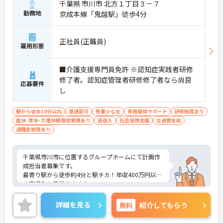
千葉県 市川市 北方１丁目３－７
勤務地
京成本線「鬼越駅」徒歩4分
正社員(正職員)
雇用形態
■介護支援専門員免許 ※認知症実践者研修
修了者。認知症管理者研修修了者なら尚良
応募要件
し
駅から徒歩10分以内
車通勤可
残業少なめ
資格取得サポート
研修制度あり
産休･育休･介護休暇取得実績あり
高収入
社会保険完備
交通費支給
退職金制度あり
千葉県市川市に位置するグループホームにて計画作
成担当者募集です。
最寄り駅から徒歩約4分と駅チカ！年収400万円以上
の高収入も目指せます♪
ご興味ある方には、面接のポイントなど、さらに詳
細をお話致しますのでお気軽にご相談ください。
詳細を見る
無料
紹介してもらう