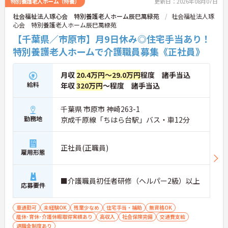
特別養護老人ホーム（特養）
更新日：2026年08月07日
社会福祉法人琢心会 特別養護老人ホーム辰巳萬緑苑
社会福祉法人琢
心会 特別養護老人ホーム辰巳萬緑苑
【千葉県／市原市】月9日休み◎住宅手当あり！
特別養護老人ホームで介護職員募集《正社員》
月収
20.4万円～29.0万円
程度 諸手当込
給料
年収
320万円
～程度 諸手当込
千葉県 市原市 神崎263-1
勤務地
京成千原線「ちはら台駅」バス・車12分
正社員(正職員)
雇用形態
■介護職員初任者研修（ヘルパー2級）以上
応募要件
車通勤可
未経験OK
残業少なめ
住宅手当・補助
無資格OK
産休･育休･介護休暇取得実績あり
高収入
社会保険完備
交通費支給
退職金制度あり