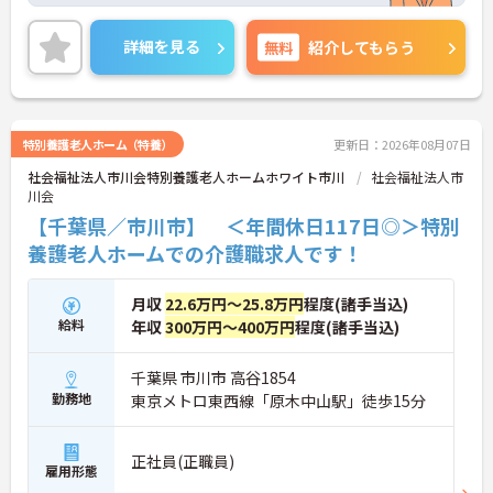
興味のある方はお気軽にお問合せ下さい。
詳細を見る
無料
紹介してもらう
特別養護老人ホーム（特養）
更新日：2026年08月07日
社会福祉法人市川会特別養護老人ホームホワイト市川
社会福祉法人市
川会
【千葉県／市川市】 ＜年間休日117日◎＞特別
養護老人ホームでの介護職求人です！
月収
22.6万円～25.8万円
程度(諸手当込)
給料
年収
300万円～400万円
程度(諸手当込)
千葉県 市川市 高谷1854
勤務地
東京メトロ東西線「原木中山駅」徒歩15分
正社員(正職員)
雇用形態