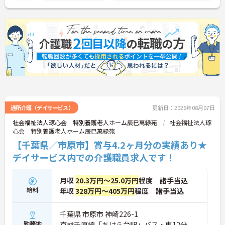
《おすすめポイント》
★ワークライフバランスを大切にできる環境です
・年間休日120日
・住宅手当あり
・再雇用制度あり
★未経験から介護のキャリアをスタートできます
・初任者研修以上で応募可能
・未経験相談可能
・幅広い介護業務を経験可能
★自然豊かな環境で利用者様と向き合えます
・特別養護老人ホームでの勤務
・生活支援から健康管理まで携われます
通所介護（デイサービス）
更新日：2026年08月07日
・一人ひとりに寄り添った介護を実践できます
社会福祉法人琢心会 特別養護老人ホーム辰巳萬緑苑
社会福祉法人琢
★地域に根差した歴史ある法人です
心会 特別養護老人ホーム辰巳萬緑苑
・1984年設立の社会福祉法人
【千葉県／市原市】賞与4.2ヶ月分の実績あり★
・千葉市内で複数施設を運営
・地域の高齢者福祉を支える法人です
デイサービス内での介護職員求人です！
月収
20.3万円～25.0万円
程度 諸手当込
給料
年収
328万円～405万円
程度 諸手当込
千葉県 市原市 神崎226-1
勤務地
京成千原線「ちはら台駅」バス・車12分