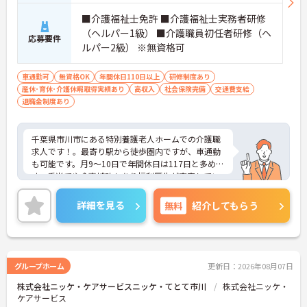
■介護福祉士免許 ■介護福祉士実務者研修
（ヘルパー1級） ■介護職員初任者研修（ヘ
応募要件
ルパー2級） ※無資格可
車通勤可
無資格OK
年間休日110日以上
研修制度あり
産休･育休･介護休暇取得実績あり
高収入
社会保険完備
交通費支給
退職金制度あり
千葉県市川市にある特別養護老人ホームでの介護職
求人です！。最寄り駅から徒歩圏内ですが、車通勤
も可能です。月9～10日で年間休日は117日と多めで
す。手当てや食事補助もあり福利厚生が充実してい
ます。ご興味のある方はお気軽にお問合せ下さい。
詳細を見る
無料
紹介してもらう
グループホーム
更新日：2026年08月07日
株式会社ニッケ・ケアサービスニッケ・てとて市川
株式会社ニッケ・
ケアサービス