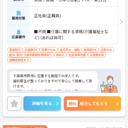
正社員(正職員)
雇用形態
■不問 ■介護に関する資格(介護福祉士な
応募要件
ど) (あれば尚可)
車通勤可
未経験OK
残業少なめ
住宅手当・補助
無資格OK
日勤のみ
産休･育休･介護休暇取得実績あり
高収入
社会保険完備
交通費支給
退職金制度あり
千葉県市原市に位置する施設での求人です。
福利厚生が整っておりますので安心して就業して頂
けます。
ご興味のある方はお気軽にお問い合わせ下さい。
詳細を見る
無料
紹介してもらう