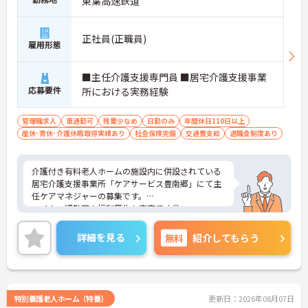
東葉高速鉄道
正社員(正職員)
雇用形態
■主任介護支援専門員 ■居宅介護支援事業
応募要件
所における実務経験
管理職求人
車通勤可
残業少なめ
日勤のみ
年間休日110日以上
産休･育休･介護休暇取得実績あり
社会保険完備
交通費支給
退職金制度あり
介護付き有料老人ホームの施設内に併設されている
居宅介護支援事業所「ケアサービス豊南郷」にて主
任ケアマネジャーの募集です。
マイカー通勤可！福利厚生も充実です◎
年間休日120日以上としっかりお休みも取得出来る
ので、ワークライフバランスを大切にしたい方にオ
詳細を見る
無料
紹介してもらう
ススメ★
ご興味ある方には、面接対策ポイントなど、さらに
詳細をお話しいたしますのでお気軽にご相談くださ
い！
特別養護老人ホーム（特養）
更新日：2026年08月07日