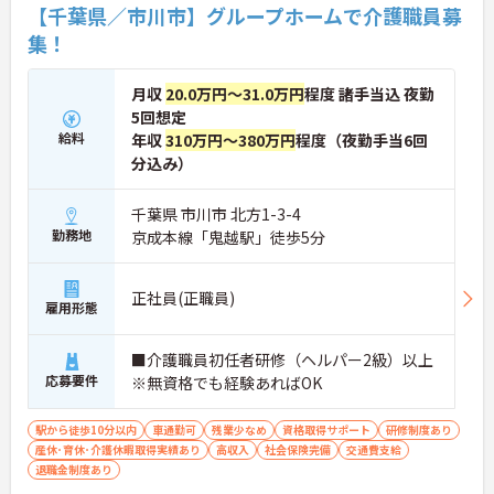
【千葉県／市川市】グループホームで介護職員募
集！
月収
20.0万円～31.0万円
程度 諸手当込 夜勤
5回想定
給料
年収
310万円～380万円
程度（夜勤手当6回
分込み）
千葉県 市川市 北方1-3-4
勤務地
京成本線「鬼越駅」徒歩5分
正社員(正職員)
雇用形態
■介護職員初任者研修（ヘルパー2級）以上
応募要件
※無資格でも経験あればOK
駅から徒歩10分以内
車通勤可
残業少なめ
資格取得サポート
研修制度あり
産休･育休･介護休暇取得実績あり
高収入
社会保険完備
交通費支給
退職金制度あり