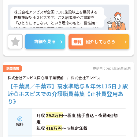
株式会社アンビスが全国で100施設以上を展開する
医療施設型ホスピスです。ご入居者様やご家族を
「ひとりにはしない」という理念のもと、慢性期や
終末期にあり医療依存度の高い方を受け入れ、地域
医療を支える社会的意義の高い事業を推進していま
す。現場には看護師が24時間常駐しています。急変
詳細を見る
無料
紹介してもらう
時の対応や医療行為は看護師が担当するため、初任
者研修や実務者研修の方も食事介助や入浴介助など
の生活を支えるケアに専念できる環境です。多職種
で情報を共有し、一人で判断を抱え込まないチーム
連携の体制がしっかりと整っています。働き方の面
訪問看護
更新日：2026年08月06日
では、夜勤明けの翌日が原則として公休となるほ
株式会社アンビス医心館 千葉駅前
株式会社アンビス
か、月平均の残業時間も5時間から7時間程度とかな
り少なめです。常勤スタッフの比率が90パーセント
【千葉県／千葉市】高水準給与＆年休115日♪駅
を超えているため急な勤務変更が発生しにくく、あ
近◎ホスピスでの介護職員募集《正社員登用あ
らかじめ決められた訪問予定表に沿って規則正しく
り》
働けます。入職後は現場スタッフによるお一人おひ
とりに合わせた個別のOJT研修が実施されます。eラ
ーニングも導入されており、多職種と連携しながら
月収
29.8万円
～程度 諸手当込・夜勤4回想
専門性を着実に深めていける環境が用意されていま
定
す。
給料
年収
416万円
～※想定年収
★おすすめPOINT★