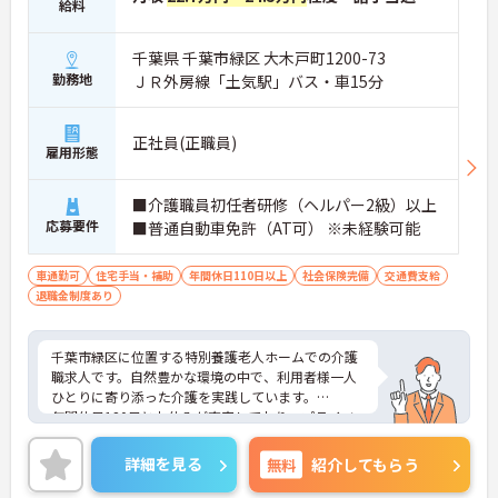
給料
千葉県 千葉市緑区 大木戸町1200-73
勤務地
ＪＲ外房線「土気駅」バス・車15分
正社員(正職員)
雇用形態
■介護職員初任者研修（ヘルパー2級）以上
応募要件
■普通自動車免許（AT可） ※未経験可能
車通勤可
住宅手当・補助
年間休日110日以上
社会保険完備
交通費支給
退職金制度あり
千葉市緑区に位置する特別養護老人ホームでの介護
職求人です。自然豊かな環境の中で、利用者様一人
ひとりに寄り添った介護を実践しています。
年間休日120日とお休みが充実しており、プライベ
ートとの両立を図りながら働きやすい環境です。地
域福祉に貢献しながら、長く活躍したい方におすす
詳細を見る
無料
紹介してもらう
めの求人です。