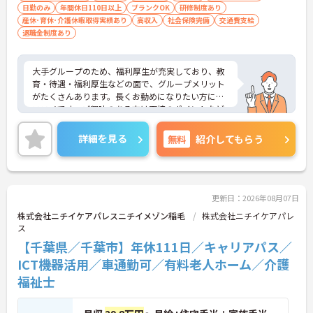
日勤のみ
年間休日110日以上
ブランクOK
研修制度あり
産休･育休･介護休暇取得実績あり
高収入
社会保険完備
交通費支給
退職金制度あり
大手グループのため、福利厚生が充実しており、教
育・待遇・福利厚生などの面で、グループメリット
がたくさんあります。長くお勤めになりたい方にお
ススメです。ご興味のある方は面接のポイントなど
をお話しますので、お気軽にお問い合わせくださ
い！
詳細を見る
無料
紹介してもらう
更新日：2026年08月07日
株式会社ニチイケアパレスニチイメゾン稲毛
株式会社ニチイケアパレ
ス
【千葉県／千葉市】年休111日／キャリアパス／
ICT機器活用／車通勤可／有料老人ホーム／介護
福祉士