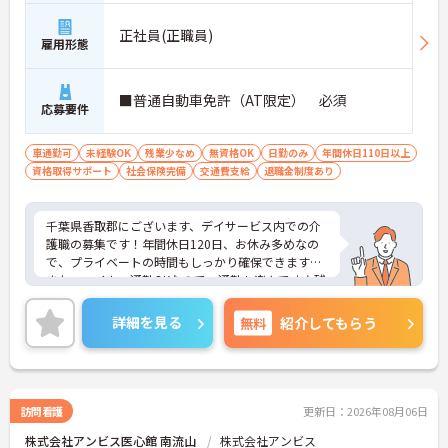
正社員(正職員)
雇用形態
■普通自動車免許（AT限定） 必須
応募要件
車通勤可
未経験OK
残業少なめ
無資格OK
日勤のみ
年間休日110日以上
資格取得サポート
社会保険完備
交通費支給
退職金制度あり
千葉県香取郡にございます、デイサービス内での介
護職の募集です！年間休日120日、お休み多めなの
で、プライベートの時間もしっかり確保できます！
また、マイカー通勤OKなので、通勤も楽々です♪残
業も少なめなのも嬉しいポイント！
他職種連携が活発な施設で、ご利用者様が快適に過
詳細を見る
無料
紹介してもらう
ごすことができるように、日々尽力されている法人
です。
ご興味のある方は、マイナビ介護職までお問い合わ
せください。
訪問看護
更新日：2026年08月06日
株式会社アンビス医心館 南流山
株式会社アンビス