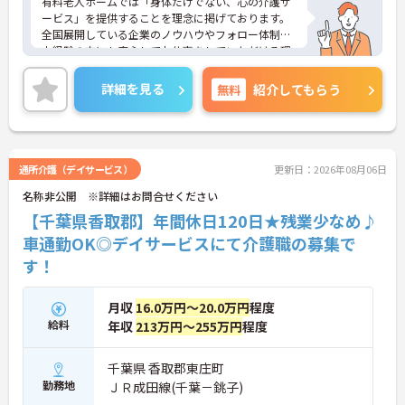
有料老人ホームでは「身体だけでない、心の介護サ
ービス」を提供することを理念に掲げております。
全国展開している企業のノウハウやフォロー体制は
未経験の方にも安心してお仕事をしていただける環
境です。
ご興味のある方は、さらに詳細をお話しますのでお
詳細を見る
無料
紹介してもらう
気軽にご相談ください。
通所介護（デイサービス）
更新日：2026年08月06日
名称非公開 ※詳細はお問合せください
【千葉県香取郡】年間休日120日★残業少なめ♪
車通勤OK◎デイサービスにて介護職の募集で
す！
月収
16.0万円～20.0万円
程度
給料
年収
213万円～255万円
程度
千葉県 香取郡東庄町
勤務地
ＪＲ成田線(千葉－銚子)