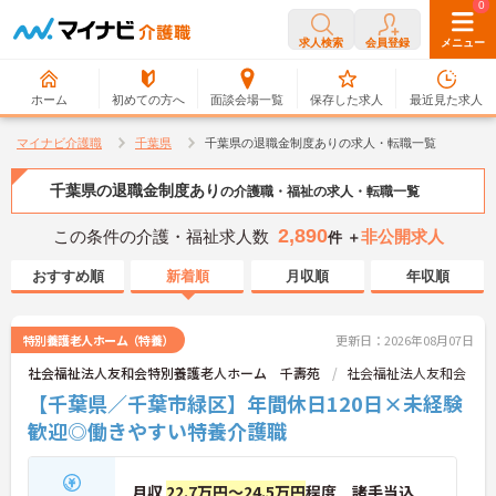
0
0
求人検索
会員登録
メニュー
ホーム
初めての方へ
面談会場一覧
保存した求人
最近見た求人
マイナビ介護職
千葉県
千葉県の退職金制度ありの求人・転職一覧
千葉県の退職金制度あり
の介護職・福祉の求人・転職一覧
2,890
この条件の介護・福祉求人数
非公開求人
件 ＋
おすすめ順
新着順
月収順
年収順
特別養護老人ホーム（特養）
更新日：2026年08月07日
社会福祉法人友和会特別養護老人ホーム 千壽苑
社会福祉法人友和会
【千葉県／千葉市緑区】年間休日120日×未経験
歓迎◎働きやすい特養介護職
月収
22.7万円～24.5万円
程度 諸手当込