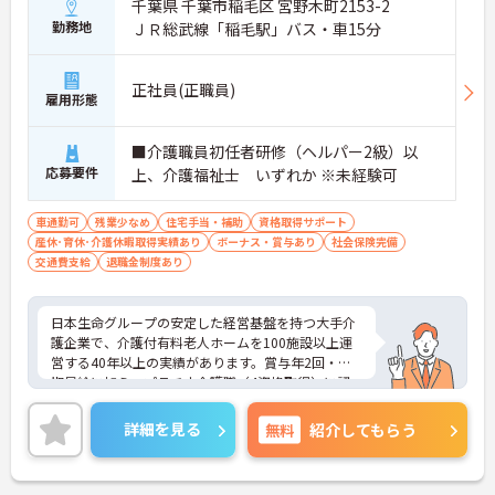
千葉県 千葉市稲毛区 宮野木町2153-2
宅手当など各種手当が充実しています
勤務地
ＪＲ総武線「稲毛駅」バス・車15分
・残業は月平均4.3時間と業界水準を大きく下回って
おり、有給休暇取得実績14日と休みも取りやすい環
境です
・年間休日111日以上・シフトは柔軟に対応してお
正社員(正職員)
雇用形態
り、有給と組み合わせて海外旅行に行くスタッフも
いる職場です
・インカム導入によりスタッフ間のフリーハンド連
■介護職員初任者研修（ヘルパー2級）以
絡・情報共有が可能、また、睡眠センサー・アレク
応募要件
上、介護福祉士 いずれか ※未経験可
サ等IoT機器を活用し、業務効率化と質の高いケアを
両立しています
車通勤可
残業少なめ
住宅手当・補助
資格取得サポート
・従業員満足度調査を定期実施し、スタッフの声を
産休･育休･介護休暇取得実績あり
ボーナス・賞与あり
社会保険完備
制度に反映する文化があります
交通費支給
退職金制度あり
・エリアマネージャー・社長が定期的にホームを周
り、スタッフと直接意見交換をしています
【育児・家庭との両立を本気でサポートしている職
日本生命グループの安定した経営基盤を持つ大手介
場です】
護企業で、介護付有料老人ホームを100施設以上運
・育休取得率100%・育休後就業復帰率100%と、育
営する40年以上の実績があります。賞与年2回・定
児と仕事を両立できる体制が整っています
期昇給に加え、プラチナ介護職（4資格取得）に認
・育児短時間勤務が小学4年生まで利用でき、法令よ
定されると月38,000円の手当が加算され、スキルが
り長い期間サポートを受けることができます
収入に直結する仕組みが整っています。年間休日11
・「くるみん」「えるぼし」「トモニン」の3つの
詳細を見る
無料
紹介してもらう
1日以上・残業月平均4.3時間と働きやすく、育休取
厚生労働省認定を取得しており、ライフステージに
得率100%・育児短時間勤務（小学4年生まで）・有
合わせた長期就業が実現できる職場です
給取得実績14日と、家庭との両立を長期的にサポー