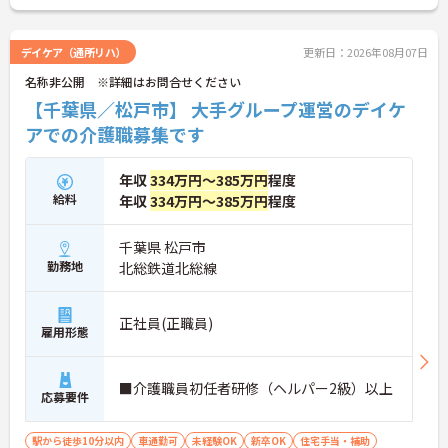
デイケア（通所リハ）
更新日：2026年08月07日
名称非公開 ※詳細はお問合せください
【千葉県／松戸市】 大手グループ運営のデイケ
アでの介護職募集です
年収
334万円～385万円
程度
給料
年収
334万円～385万円
程度
千葉県 松戸市
勤務地
北総鉄道北総線
正社員(正職員)
雇用形態
■介護職員初任者研修（ヘルパー2級）以上
応募要件
駅から徒歩10分以内
車通勤可
未経験OK
新卒OK
住宅手当・補助