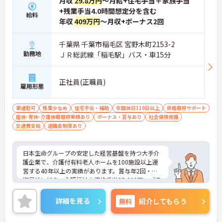
月収
29.8万円
～月給+住宅手当＋家族手当
+残業手当4.0時間想定分を含む
給料
年収
409万円
～月収+ボーナス2回
千葉県 千葉市稲毛区 宮野木町2153-2
勤務地
ＪＲ総武線「稲毛駅」バス・車15分
正社員(正職員)
雇用形態
車通勤可
残業少なめ
住宅手当・補助
年間休日110日以上
資格取得サポート
産休･育休･介護休暇取得実績あり
ボーナス・賞与あり
社会保険完備
交通費支給
退職金制度あり
日本生命グループの安定した経営基盤を持つ大手介
護企業で、介護付有料老人ホームを100施設以上運
営する40年以上の実績があります。賞与年2回・定
期昇給に加え、介護福祉士資格手当25,000円、プラ
チナ介護職（4資格取得）に認定されると月38,000
円の手当が加算され、スキルが収入に直結する仕組
詳細を見る
無料
紹介してもらう
みが整っています。年間休日111日以上・残業月平
均4.3時間と働きやすく、育休取得率100%・育児短