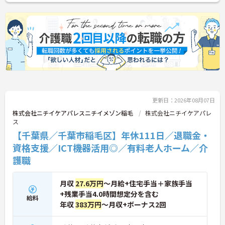
時間勤務（小学4年生まで）・有給取得実績14日
と、家庭との両立を長期的にサポートする制度も充
実しています。入社導入研修・昇格時研修・技術向
上研修など段階別の研修体制と資格取得支援が整っ
ており、介護福祉士国家試験対策講座やケアマネ対
策講座も自社開講しています。多職種チームケアの
中で専門性を高めながら、ケアマネジャーや生活相
談員へのキャリアアップも実現できる職場です。
★おすすめPOINT★
【日本生命グループの大手企業・成長ができる環境
更新日：2026年08月07日
です】
・日本生命グループを親会社に持つ大手介護企業
株式会社ニチイケアパレスニチイメゾン稲毛
株式会社ニチイケアパレ
で、100施設以上を運営する安定した経営基盤があ
ス
ります
【千葉県／千葉市稲毛区】年休111日／退職金・
・資格手当（介護福祉士）25,000円、プラチナ介護
資格支援／ICT機器活用◎／有料老人ホーム／介
職（4資格）に認定されると月38,000円の手当が加
算される仕組みが整っています
護職
・介護福祉士国家試験対策講座・認知症ケア専門士
対策・ケアマネジャー対策など、資格取得支援講座
月収
27.6万円
～月給+住宅手当＋家族手当
を自社開講しており、資格保有率99.8%の実績があ
ります
+残業手当4.0時間想定分を含む
給料
【残業月4.3時間、給与と働きやすさを両立している
年収
383万円
～月収+ボーナス2回
職場です】
・賞与年2回・定期昇給、夜勤手当・家族手当・住