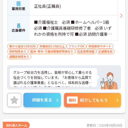
正社員(正職員)
雇用形態
■介護福祉士 必須 ■ホームヘルパー1級
必須 ■介護職員基礎研修修了者 必須 いず
応募要件
れかの資格を所持で可 ■必須 訪問介護事業
所において、サービス提供責任者の実務経
験
駅から徒歩10分以内
年間休日110日以上
ブランクOK
資格取得サポート
研修制度あり
産休･育休･介護休暇取得実績あり
社会保険完備
交通費支給
退職金制度あり
グループ総合力を活用し、皆様が安心して暮らせる
社会づくりを目指しています。「お客様から品質で
選ばれる介護事業者」となるべく、体系的な各種研
修による人材育成に徹底して取り組むとともに、社
内連携・コミュニケーションに努め、チームケアの
実践を通じてあらゆるサービスにおいて常に一定レ
詳細を見る
無料
紹介してもらう
ベル以上の介護サービスを提供して参りました。ま
た他社とは違い施設を先に立てるのではなく人材を
確保してから施設を立てる形となります。非常に人
材を大切にする会社でございます。ご興味を持たれ
た方は面接対策ポイントや求人の詳細などお話しい
有料老人ホーム
更新日：2026年08月06日