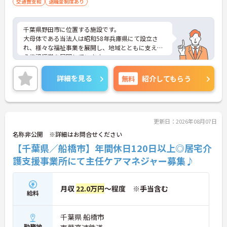
交通費支給
退職金制度あり
・残業は月平均4.3時間と業界水準を大きく下回って
おり、有給休暇取得実績14日と休みも取りやすい環
境です
千葉県野田市に位置する施設です。
・年間休日111日以上・シフトは柔軟に対応してお
大母体である当法人は昭和58年兵庫県にて設立さ
り、有給と組み合わせて海外旅行に行くスタッフも
れ、様々な福祉事業を展開し、地域とともに支えあ
いる職場です
う施設運営を展開しています。
・インカム導入によりスタッフ間のフリーハンド連
ご興味のある方には、面接対策ポイントなど、さら
絡・情報共有が可能、また、睡眠センサー・アレク
に詳細をお話しいたしますので、お気軽にご相談く
サ等IoT機器を活用し、業務効率化と質の高いケアを
詳細を見る
無料
紹介してもらう
ださい。
両立しています
・従業員満足度調査を定期実施し、スタッフの声を
制度に反映する文化があります
・エリアマネージャー・社長が定期的にホームを周
更新日：2026年08月07日
り、スタッフと直接意見交換をしています
【育児・家庭との両立を本気でサポートしている職
名称非公開 ※詳細はお問合せください
場です】
【千葉県／船橋市】年間休日120日以上◎居宅介
・育休取得率100%・育休後就業復帰率100%と、育
護支援事業所にて主任ケアマネジャー募集♪
児と仕事を両立できる体制が整っています
・育児短時間勤務が小学4年生まで利用でき、法令よ
り長い期間サポートを受けることができます
・「くるみん」「えるぼし」「トモニン」の3つの
月収
22.0万円
～程度 ※手当含む
給料
厚生労働省認定を取得しており、ライフステージに
合わせた長期就業が実現できる職場です
千葉県 船橋市
勤務地