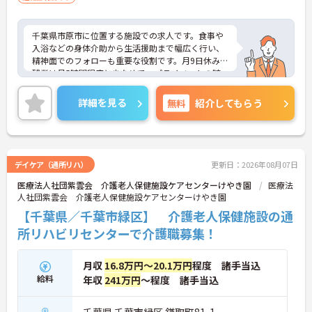
千葉県市原市に位置する施設での求人です。食事や
入浴などの身体介助から生活援助まで幅広く行い、
精神面でのフォローも重要な役割です。月9日休み、
残業は月5時間程度と少なめで、プライベートの時
間も確保しやすいです。マイカー通勤も可能で、福
利厚生も整っていますので、安心して働ける職場で
詳細を見る
無料
紹介してもらう
す。興味のある方は詳細等をお伝えしますので、お
気軽にお問い合わせください。
デイケア（通所リハ）
更新日：2026年08月07日
医療法人社団紫雲会 介護老人保健施設ケアセンターけやき園
医療法
人社団紫雲会 介護老人保健施設ケアセンターけやき園
【千葉県／千葉市緑区】 介護老人保健施設の通
所リハビリセンターで介護職募集！
月収
16.8万円～20.1万円
程度 諸手当込
給料
年収
241万円
～程度 諸手当込