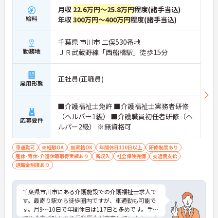
月収
22.6万円～25.8万円
程度(諸手当込)
給料
年収
300万円～400万円
程度(諸手当込)
千葉県 市川市 二俣530番地
勤務地
ＪＲ武蔵野線「西船橋駅」徒歩15分
正社員(正職員)
雇用形態
■介護福祉士免許 ■介護福祉士実務者研修
（ヘルパー1級） ■介護職員初任者研修（ヘ
応募要件
ルパー2級） ※無資格可
車通勤可
未経験OK
無資格OK
年間休日110日以上
研修制度あり
産休･育休･介護休暇取得実績あり
高収入
社会保険完備
交通費支給
退職金制度あり
千葉県市川市にある介護施設での介護福祉士求人で
す。最寄り駅から徒歩圏内ですが、車通勤も可能で
す。月9～10日で年間休日は117日と多めです。手当
てや食事補助もあり福利厚生が充実しています。ご