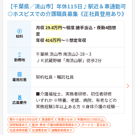
【千葉県／流山市】年休115日♪駅近＆車通勤可
◎ホスピスでの介護職員募集《正社員登用あり》
月収
29.8万円
～程度 諸手当込・夜勤4回想
定
給料
年収
416万円
～※想定年収
千葉県 流山市 南流山2-18－3
勤務地
ＪＲ武蔵野線「南流山駅」徒歩2分
契約社員・嘱託社員
雇用形態
■介護福祉士、実務者研修、初任者研修
いずれか ※特養、老健、病院、有老などの
応募要件
実務経験1年以上ある方 ※身体介護の経験年
以上ある方、機械浴の使用の経験のある方
歓迎
駅から徒歩10分以内
車通勤可
残業少なめ
年間休日110日以上
研修制度あり
産休･育休･介護休暇取得実績あり
ボーナス・賞与あり
社会保険完備
交通費支給
退職金制度あり