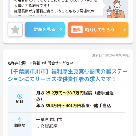
大事にする施設です！
施設長様が介護職出身ということもあり現場の声を
大切にしております。
働きやすいように職員送迎を行ったり、職員の負担
を減らすように入浴方法も4段階に分けたりなど
詳細を見る
無料
紹介してもらう
皆さんで作り上げていく環境があります！ご応募ぜ
ひお待ちしております。
更新日：2026年08月06日
名称非公開 ※詳細はお問合せください
【千葉県市川市】福利厚生充実◎訪問介護ステー
ションにてサービス提供責任者の求人です！
月収
25.2万円～28.7万円
程度（諸手当込
み）
給料
年収
354万円～401万円
程度※諸手当込
千葉県 市川市
勤務地
ＪＲ総武線