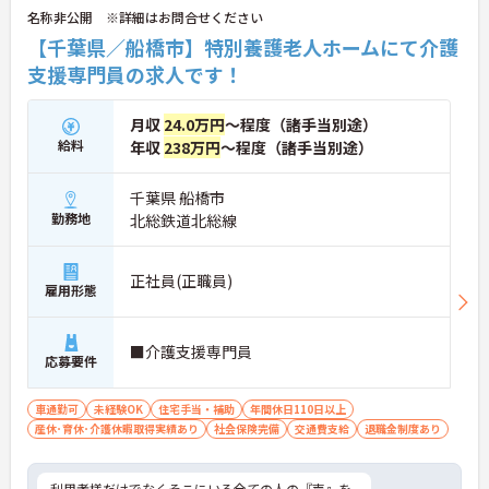
名称非公開 ※詳細はお問合せください
【千葉県／船橋市】特別養護老人ホームにて介護
支援専門員の求人です！
月収
24.0万円
～程度（諸手当別途）
給料
年収
238万円
～程度（諸手当別途）
千葉県 船橋市
勤務地
北総鉄道北総線
正社員(正職員)
雇用形態
■介護支援専門員
応募要件
車通勤可
未経験OK
住宅手当・補助
年間休日110日以上
産休･育休･介護休暇取得実績あり
社会保険完備
交通費支給
退職金制度あり
利用者様だけでなくそこにいる全ての人の『声』を