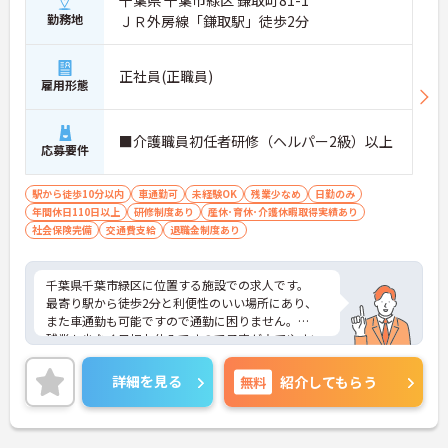
千葉県 千葉市緑区 鎌取町81-1
勤務地
ＪＲ外房線「鎌取駅」徒歩2分
正社員(正職員)
雇用形態
■介護職員初任者研修（ヘルパー2級）以上
応募要件
駅から徒歩10分以内
車通勤可
未経験OK
残業少なめ
日勤のみ
年間休日110日以上
研修制度あり
産休･育休･介護休暇取得実績あり
社会保険完備
交通費支給
退職金制度あり
千葉県千葉市緑区に位置する施設での求人です。
最寄り駅から徒歩2分と利便性のいい場所にあり、
また車通勤も可能ですので通勤に困りません。
残業も少なく日祝お休みですので予定が立てやすい
です。
ご興味のある方はお気軽にお問い合わせ下さい！
詳細を見る
無料
紹介してもらう