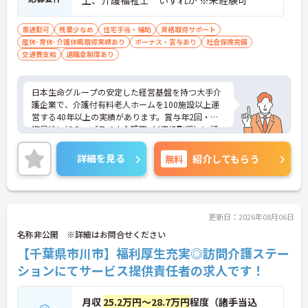
上、介護福祉士 いずれか ※未経験可
宅手当など各種手当が充実しています
・残業は月平均4.3時間と業界水準を大きく下回って
おり、有給休暇取得実績14日と休みも取りやすい環
車通勤可
残業少なめ
住宅手当・補助
資格取得サポート
境です
産休･育休･介護休暇取得実績あり
ボーナス・賞与あり
社会保険完備
・年間休日111日以上・シフトは柔軟に対応してお
交通費支給
退職金制度あり
り、有給と組み合わせて海外旅行に行くスタッフも
いる職場です
・インカム導入によりスタッフ間のフリーハンド連
日本生命グループの安定した経営基盤を持つ大手介
絡・情報共有が可能、また、睡眠センサー・アレク
護企業で、介護付有料老人ホームを100施設以上運
サ等IoT機器を活用し、業務効率化と質の高いケアを
営する40年以上の実績があります。賞与年2回・定
両立しています
期昇給に加え、プラチナ介護職（4資格取得）に認
・従業員満足度調査を定期実施し、スタッフの声を
定されると月38,000円の手当が加算され、スキルが
制度に反映する文化があります
収入に直結する仕組みが整っています。年間休日11
詳細を見る
無料
紹介してもらう
・エリアマネージャー・社長が定期的にホームを周
1日以上・残業月平均4.3時間と働きやすく、育休取
り、スタッフと直接意見交換をしています
得率100%・育児短時間勤務（小学4年生まで）・有
【育児・家庭との両立を本気でサポートしている職
給取得実績14日と、家庭との両立を長期的にサポー
場です】
トする制度も充実しています。入社導入研修・昇格
・育休取得率100%・育休後就業復帰率100%と、育
時研修・技術向上研修など段階別の研修体制と資格
更新日：2026年08月06日
児と仕事を両立できる体制が整っています
取得支援が整っており、介護福祉士国家試験対策講
名称非公開 ※詳細はお問合せください
・育児短時間勤務が小学4年生まで利用でき、法令よ
座やケアマネ対策講座も自社開講しています。多職
【千葉県市川市】福利厚生充実◎訪問介護ステー
り長い期間サポートを受けることができます
種チームケアの中で専門性を高めながら、ケアマネ
・「くるみん」「えるぼし」「トモニン」の3つの
ジャーや生活相談員へのキャリアアップも実現でき
ションにてサービス提供責任者の求人です！
厚生労働省認定を取得しており、ライフステージに
る職場です。
合わせた長期就業が実現できる職場です
月収
25.2万円～28.7万円
程度（諸手当込
★おすすめPOINT★