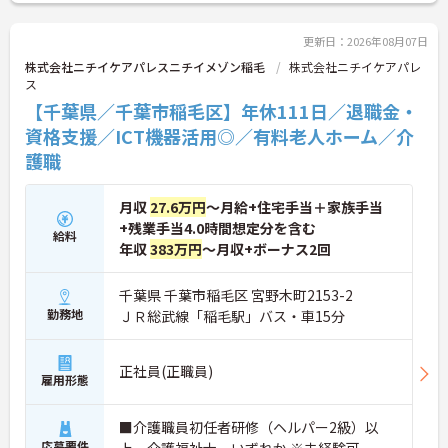
時間勤務（小学4年生まで）・有給取得実績14日
と、家庭との両立を長期的にサポートする制度も充
実しています。入社導入研修・昇格時研修・技術向
更新日：2026年08月07日
上研修など段階別の研修体制と資格取得支援が整っ
株式会社ニチイケアパレスニチイメゾン稲毛
株式会社ニチイケアパレ
ており、介護福祉士国家試験対策講座やケアマネ対
ス
策講座も自社開講しています。多職種チームケアの
【千葉県／千葉市稲毛区】年休111日／退職金・
中で専門性を高めながら、ケアマネジャーや生活相
談員へのキャリアアップも実現できる職場です。
資格支援／ICT機器活用◎／有料老人ホーム／介
護職
★おすすめPOINT★
【日本生命グループの大手企業・成長ができる環境
です】
月収
27.6万円
～月給+住宅手当＋家族手当
・日本生命グループを親会社に持つ大手介護企業
+残業手当4.0時間想定分を含む
給料
で、100施設以上を運営する安定した経営基盤があ
年収
383万円
～月収+ボーナス2回
ります
・資格手当（介護福祉士）25,000円、プラチナ介護
職（4資格）に認定されると月38,000円の手当が加
千葉県 千葉市稲毛区 宮野木町2153-2
算される仕組みが整っています
勤務地
ＪＲ総武線「稲毛駅」バス・車15分
・介護福祉士国家試験対策講座・認知症ケア専門士
対策・ケアマネジャー対策など、資格取得支援講座
を自社開講しており、資格保有率99.8%の実績があ
正社員(正職員)
雇用形態
ります
【残業月4.3時間、給与と働きやすさを両立している
職場です】
■介護職員初任者研修（ヘルパー2級）以
・賞与年2回・定期昇給、夜勤手当・家族手当・住
応募要件