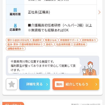
正社員(正職員)
雇用形態
■介護職員初任者研修（ヘルパー2級）以上
応募要件
※無資格でも経験あればOK
駅から徒歩10分以内
車通勤可
残業少なめ
資格取得サポート
研修制度あり
産休･育休･介護休暇取得実績あり
高収入
社会保険完備
交通費支給
退職金制度あり
千葉県市川市に位置する施設です。
福利厚生が整っておりますので安心して就業して頂
けます。
ご興味のある方はお気軽にお問い合わせ下さい。
詳細を見る
無料
紹介してもらう
グループホーム
更新日：2026年08月07日