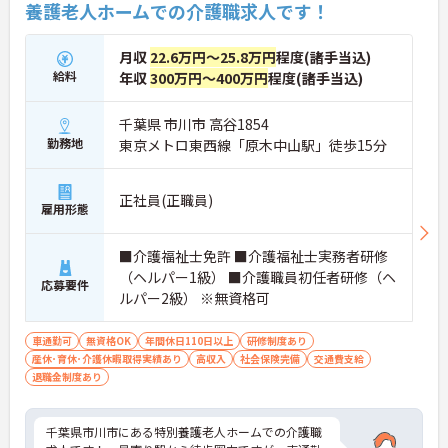
養護老人ホームでの介護職求人です！
月収
22.6万円～25.8万円
程度(諸手当込)
給料
年収
300万円～400万円
程度(諸手当込)
千葉県 市川市 高谷1854
勤務地
東京メトロ東西線「原木中山駅」徒歩15分
正社員(正職員)
雇用形態
■介護福祉士免許 ■介護福祉士実務者研修
（ヘルパー1級） ■介護職員初任者研修（ヘ
応募要件
ルパー2級） ※無資格可
車通勤可
無資格OK
年間休日110日以上
研修制度あり
産休･育休･介護休暇取得実績あり
高収入
社会保険完備
交通費支給
退職金制度あり
千葉県市川市にある特別養護老人ホームでの介護職