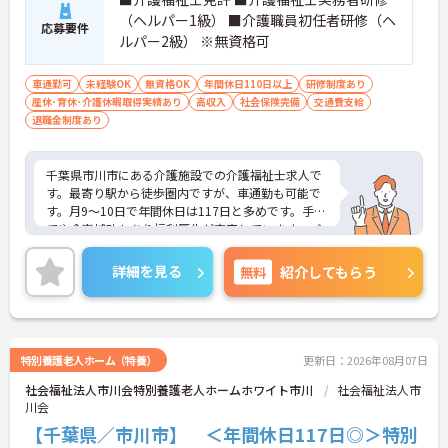
（ヘルパー1級） ■介護職員初任者研修（ヘ
応募要件
ルパー2級） ※無資格可
車通勤可
未経験OK
無資格OK
年間休日110日以上
研修制度あり
産休･育休･介護休暇取得実績あり
高収入
社会保険完備
交通費支給
退職金制度あり
千葉県市川市にある介護施設での介護福祉士求人で
す。最寄り駅から徒歩圏内ですが、車通勤も可能で
す。月9～10日で年間休日は117日と多めです。手当
てや食事補助もあり福利厚生が充実しています。ご
興味のある方はお気軽にお問合せ下さい。
詳細を見る
無料
紹介してもらう
特別養護老人ホーム（特養）
更新日：2026年08月07日
社会福祉法人市川会特別養護老人ホームホワイト市川
社会福祉法人市
川会
【千葉県／市川市】 ＜年間休日117日◎＞特別