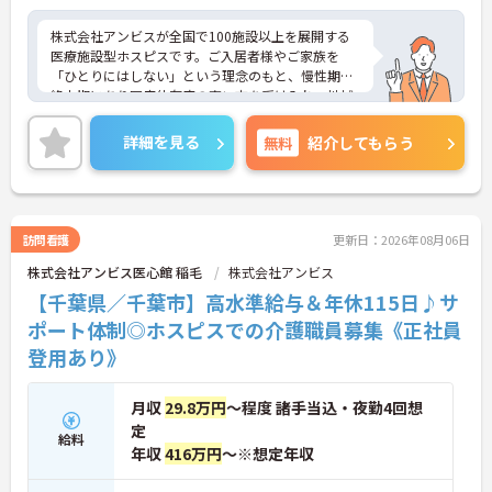
なり少なめに抑えられます
・夜勤明けの翌日は原則としてお休みとなるシフト
株式会社アンビスが全国で100施設以上を展開する
編成が組まれており、しっかりと休息を取りながら
医療施設型ホスピスです。ご入居者様やご家族を
長期的な就業が可能です
「ひとりにはしない」という理念のもと、慢性期や
＜評価制度でキャリアアップ＞
終末期にあり医療依存度の高い方を受け入れ、地域
・介護福祉士や初任者研修などの資格や実務経験、
医療を支える社会的意義の高い事業を推進していま
夜勤回数がしっかりと給与に反映されるためモチベ
す。現場には看護師が24時間常駐しています。急変
ーションを維持できます
詳細を見る
無料
紹介してもらう
時の対応や医療行為は看護師が担当するため、初任
・年次を問わずリーダーや主任などのマネジメント
者研修や実務者研修の方も食事介助や入浴介助など
職へ昇格する事例も多数あり、腰を据えて長期的な
の生活を支えるケアに専念できる環境です。多職種
キャリア形成が可能です
で情報を共有し、一人で判断を抱え込まないチーム
連携の体制がしっかりと整っています。働き方の面
訪問看護
更新日：2026年08月06日
では、夜勤明けの翌日が原則として公休となるほ
株式会社アンビス医心館 稲毛
株式会社アンビス
か、月平均の残業時間も5時間から7時間程度とかな
り少なめです。常勤スタッフの比率が90パーセント
【千葉県／千葉市】高水準給与＆年休115日♪サ
を超えているため急な勤務変更が発生しにくく、あ
ポート体制◎ホスピスでの介護職員募集《正社員
らかじめ決められた訪問予定表に沿って規則正しく
登用あり》
働けます。入職後は現場スタッフによるお一人おひ
とりに合わせた個別のOJT研修が実施されます。eラ
ーニングも導入されており、多職種と連携しながら
月収
29.8万円
～程度 諸手当込・夜勤4回想
専門性を着実に深めていける環境が用意されていま
定
す。
給料
年収
416万円
～※想定年収
★おすすめPOINT★
＜個別ＯＪＴとチーム連携で着実に成長！＞