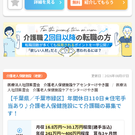
詳細を見る
無料
紹介してもらう
介護老人保健施設（老健）
更新日：2026年08月07日
医療法人社団紫雲会 介護老人保健施設ケアセンターけやき園
医療法
人社団紫雲会 介護老人保健施設ケアセンターけやき園
【千葉県／千葉市緑区】年間休日110日★住宅手
当あり♪介護老人保健施設にて介護職の募集で
す！
月収
16.8万円～30.1万円
程度(諸手当込)
年収
241万円～400万円
程度 賞与3ヶ月想