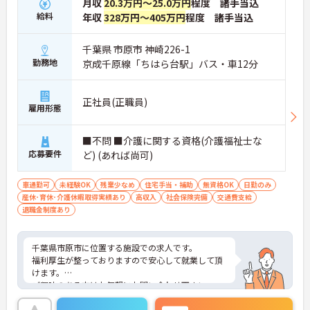
月収
20.3万円～25.0万円
程度 諸手当込
給料
年収
328万円～405万円
程度 諸手当込
千葉県 市原市 神崎226-1
勤務地
京成千原線「ちはら台駅」バス・車12分
正社員(正職員)
雇用形態
■不問 ■介護に関する資格(介護福祉士な
応募要件
ど) (あれば尚可)
車通勤可
未経験OK
残業少なめ
住宅手当・補助
無資格OK
日勤のみ
産休･育休･介護休暇取得実績あり
高収入
社会保険完備
交通費支給
退職金制度あり
千葉県市原市に位置する施設での求人です。
福利厚生が整っておりますので安心して就業して頂
けます。
ご興味のある方はお気軽にお問い合わせ下さい。