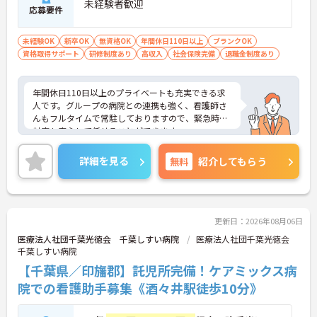
未経験者歓迎
応募要件
未経験OK
新卒OK
無資格OK
年間休日110日以上
ブランクOK
資格取得サポート
研修制度あり
高収入
社会保険完備
退職金制度あり
年間休日110日以上のプライベートも充実できる求
人です。グループの病院との連携も強く、看護師さ
んもフルタイムで常駐しておりますので、緊急時の
対応も安心して任せることができます。
福利厚生も充実しており、長く安心して働ける制度
が整っています。
詳細を見る
無料
紹介してもらう
育児休業の取得実績があるのでライフステージにも
対応可能です。
仕事と家庭の両立がしやすい当施設で、ぜひあなた
の資格と経験を活かしませんか？明るく活気のある
施設です。
更新日：2026年08月06日
医療法人社団千葉光徳会 千葉しすい病院
医療法人社団千葉光徳会
千葉しすい病院
【千葉県／印旛郡】託児所完備！ケアミックス病
院での看護助手募集《酒々井駅徒歩10分》