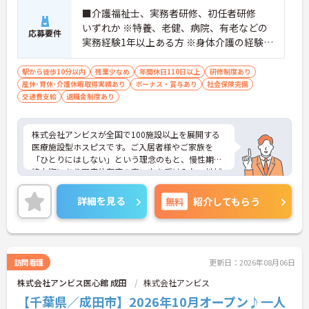
・介護スタッフと看護スタッフの比率が1対1で相談
■介護福祉士、実務者研修、初任者研修
しやすく、初任者研修や実務者研修からでも着実に
専門性を高められます
いずれか ※特養、老健、病院、有老などの
応募要件
＜残業月7時間以下で身体の負担を軽減！＞
実務経験1年以上ある方 ※身体介護の経験年
・常勤で働くスタッフの比率が90パーセント以上と
以上ある方、機械浴の使用の経験のある方
高く、急なシフト変更や無理な長時間勤務が発生し
歓迎
駅から徒歩10分以内
残業少なめ
年間休日110日以上
研修制度あり
にくい人員体制です
産休･育休･介護休暇取得実績あり
ボーナス・賞与あり
社会保険完備
・訪問スケジュールに沿って施設内でのケアを行う
交通費支給
退職金制度あり
ため、月平均の残業時間は5時間から7時間程度とか
なり少なめに抑えられます
・夜勤明けの翌日は原則としてお休みとなるシフト
株式会社アンビスが全国で100施設以上を展開する
編成が組まれており、しっかりと休息を取りながら
医療施設型ホスピスです。ご入居者様やご家族を
長期的な就業が可能です
「ひとりにはしない」という理念のもと、慢性期や
＜評価制度でキャリアアップ＞
終末期にあり医療依存度の高い方を受け入れ、地域
・介護福祉士や初任者研修などの資格や実務経験、
医療を支える社会的意義の高い事業を推進していま
夜勤回数がしっかりと給与に反映されるためモチベ
す。現場には看護師が24時間常駐しています。急変
ーションを維持できます
詳細を見る
無料
紹介してもらう
時の対応や医療行為は看護師が担当するため、初任
・年次を問わずリーダーや主任などのマネジメント
者研修や実務者研修の方も食事介助や入浴介助など
職へ昇格する事例も多数あり、腰を据えて長期的な
の生活を支えるケアに専念できる環境です。多職種
キャリア形成が可能です
で情報を共有し、一人で判断を抱え込まないチーム
連携の体制がしっかりと整っています。働き方の面
訪問看護
更新日：2026年08月06日
では、夜勤明けの翌日が原則として公休となるほ
株式会社アンビス医心館 成田
株式会社アンビス
か、月平均の残業時間も5時間から7時間程度とかな
り少なめです。常勤スタッフの比率が90パーセント
【千葉県／成田市】2026年10月オープン♪一人
を超えているため急な勤務変更が発生しにくく、あ