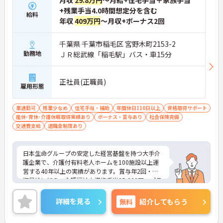
月収
29.8万円
～月給+住宅手当＋家族手当
+残業手当4.0時間想定分を含む
給料
年収
409万円
～月収+ボーナス2回
千葉県 千葉市稲毛区 宮野木町2153-2
勤務地
ＪＲ総武線「稲毛駅」バス・車15分
正社員(正職員)
雇用形態
車通勤可
残業少なめ
住宅手当・補助
年間休日110日以上
資格取得サポート
産休･育休･介護休暇取得実績あり
ボーナス・賞与あり
社会保険完備
交通費支給
退職金制度あり
日本生命グループの安定した経営基盤を持つ大手介
護企業で、介護付有料老人ホームを100施設以上運
営する40年以上の実績があります。賞与年2回・定
期昇給に加え、介護福祉士資格手当25,000円、プラ
チナ介護職（4資格取得）に認定されると月38,000
円の手当が加算され、スキルが収入に直結する仕組
詳細を見る
無料
紹介してもらう
みが整っています。年間休日111日以上・残業月平
均4.3時間と働きやすく、育休取得率100%・育児短