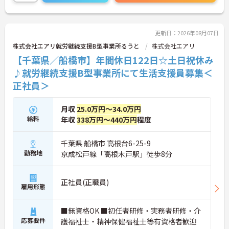
更新日：2026年08月07日
株式会社エアリ就労継続支援B型事業所るうと
株式会社エアリ
【千葉県／船橋市】年間休日122日☆土日祝休み
♪就労継続支援B型事業所にて生活支援員募集＜
正社員＞
月収
25.0万円～34.0万円
給料
年収
338万円～440万円
程度
千葉県 船橋市 高根台6-25-9
勤務地
京成松戸線「高根木戸駅」徒歩8分
正社員(正職員)
雇用形態
■無資格OK ■初任者研修・実務者研修・介
応募要件
護福祉士・精神保健福祉士等有資格者歓迎