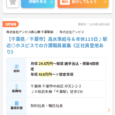
詳細を見る
無料
紹介してもらう
時の対応や医療行為は看護師が担当するため、初任
者研修や実務者研修の方も食事介助や入浴介助など
の生活を支えるケアに専念できる環境です。多職種
で情報を共有し、一人で判断を抱え込まないチーム
連携の体制がしっかりと整っています。働き方の面
訪問看護
更新日：2026年08月06日
では、夜勤明けの翌日が原則として公休となるほ
株式会社アンビス医心館 千葉駅前
株式会社アンビス
か、月平均の残業時間も5時間から7時間程度とかな
り少なめです。常勤スタッフの比率が90パーセント
【千葉県／千葉市】高水準給与＆年休115日♪駅
を超えているため急な勤務変更が発生しにくく、あ
近◎ホスピスでの介護職員募集《正社員登用あ
らかじめ決められた訪問予定表に沿って規則正しく
り》
働けます。入職後は現場スタッフによるお一人おひ
とりに合わせた個別のOJT研修が実施されます。eラ
ーニングも導入されており、多職種と連携しながら
月収
29.8万円
～程度 諸手当込・夜勤4回想
専門性を着実に深めていける環境が用意されていま
定
す。
給料
年収
416万円
～※想定年収
★おすすめPOINT★
＜個別ＯＪＴとチーム連携で着実に成長！＞
千葉県 千葉市中央区 弁天2-2-3
・入職後はお一人おひとりの習熟度に合わせた個別
勤務地
ＪＲ総武本線「千葉駅」徒歩2分
のＯＪＴ研修を実施し、ｅラーニングを用いた学習
の機会も提供されます
・施設内には看護師が24時間常駐しており、急変時
契約社員・嘱託社員
の対応や専門的な医療処置は看護師が担当するため
雇用形態
負担が減ります