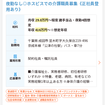
夜勤なし◎ホスピスでの介護職員募集《正社員登
らかじめ決められた訪問予定表に沿って規則正しく
用あり》
働けます。入職後は現場スタッフによるお一人おひ
とりに合わせた個別のOJT研修が実施されます。eラ
ーニングも導入されており、多職種と連携しながら
月収
29.8万円
～程度 諸手当込・夜勤4回想
専門性を着実に深めていける環境が用意されていま
定
す。
給料
年収
416万円
～※想定年収
★おすすめPOINT★
＜個別ＯＪＴとチーム連携で着実に成長！＞
千葉県 成田市 並木町字大久保台219-496
・入職後はお一人おひとりの習熟度に合わせた個別
勤務地
京成本線「公津の杜駅」バス・車7分
のＯＪＴ研修を実施し、ｅラーニングを用いた学習
の機会も提供されます
・施設内には看護師が24時間常駐しており、急変時
契約社員・嘱託社員
の対応や専門的な医療処置は看護師が担当するため
雇用形態
負担が減ります
・介護スタッフと看護スタッフの比率が1対1で相談
■介護福祉士、実務者研修、初任者研修
しやすく、初任者研修や実務者研修からでも着実に
専門性を高められます
いずれか ※特養、老健、病院、有老などの
応募要件
＜残業月7時間以下で身体の負担を軽減！＞
実務経験1年以上ある方 ※身体介護の経験年
・常勤で働くスタッフの比率が90パーセント以上と
以上ある方、機械浴の使用の経験のある方
高く、急なシフト変更や無理な長時間勤務が発生し
歓迎
車通勤可
残業少なめ
年間休日110日以上
オープニングスタッフ募集
にくい人員体制です
研修制度あり
産休･育休･介護休暇取得実績あり
ボーナス・賞与あり
・訪問スケジュールに沿って施設内でのケアを行う
社会保険完備
交通費支給
退職金制度あり
ため、月平均の残業時間は5時間から7時間程度とか