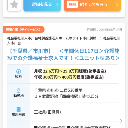
ローしていくことができる職場です。また、駅チカ
詳細を見る
無料
紹介してもらう
で、コンビニや商業施設もございますので、お仕事
終わりに買い物にも行けます★
ご興味のある方はお気軽にお問い合わせください。
通所介護（デイサービス）
更新日：2026年08月07日
社会福祉法人市川会特別養護老人ホームホワイト市川別館
社会福祉法
人市川会
【千葉県／市川市】 ＜年間休日117日＞介護施
設での介護福祉士求人です！＜ユニット型あり＞
月収
22.6万円～25.8万円
程度(諸手当込)
給料
年収
300万円～400万円
程度(諸手当込)
千葉県 市川市 二俣530番地
勤務地
ＪＲ武蔵野線「西船橋駅」徒歩15分
正社員(正職員)
雇用形態
■介護福祉士免許 ■介護福祉士実務者研修