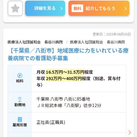
ご興味ある方には、面接対策ポイントなど、さらに
詳細をお話しいたしますのでお気軽にご相談くださ
詳細を見る
無料
紹介してもらう
い！
更新日：2026年08月06日
医療法人社団誠和会 長谷川病院
医療法人社団誠和会 長谷川病院
【千葉県／八街市】地域医療に力をいれている療
養病院での看護助手募集
月収
16.5万円～31.5万円
程度
年収
292万円～400万円
程度（別途、賞与付
給料
与）
千葉県 八街市 八街に85番地
勤務地
ＪＲ総武本線「八街駅」徒歩12分
正社員(正職員)
雇用形態