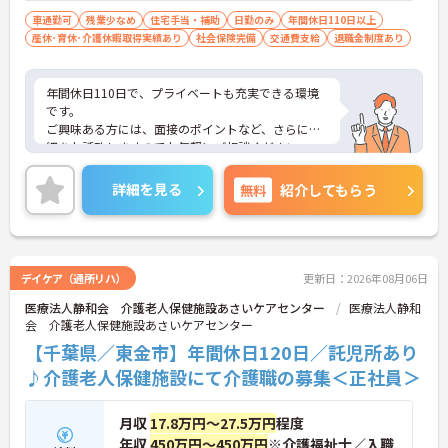
＜残業月7時間以下で身体の負担を軽減！＞
車通勤可
残業少なめ
住宅手当・補助
日勤のみ
年間休日110日以上
・常勤で働くスタッフの比率が90パーセント以上と
産休･育休･介護休暇取得実績あり
社会保険完備
交通費支給
退職金制度あり
高く、急なシフト変更や無理な長時間勤務が発生し
にくい人員体制です
・訪問スケジュールに沿って施設内でのケアを行う
年間休日110日で、プライベートも充実できる環境
ため、月平均の残業時間は5時間から7時間程度とか
です。
なり少なめに抑えられます
ご興味ある方には、面接のポイントなど、さらに詳
・夜勤明けの翌日は原則としてお休みとなるシフト
細をお話致しますのでお気軽にご相談ください。
編成が組まれており、しっかりと休息を取りながら
長期的な就業が可能です
詳細を見る
無料
紹介してもらう
＜評価制度でキャリアアップ＞
・介護福祉士や初任者研修などの資格や実務経験、
夜勤回数がしっかりと給与に反映されるためモチベ
ーションを維持できます
・年次を問わずリーダーや主任などのマネジメント
デイケア（通所リハ）
更新日：2026年08月06日
職へ昇格する事例も多数あり、腰を据えて長期的な
キャリア形成が可能です
医療法人静和会 介護老人保健施設あさいケアセンター
医療法人静和
会 介護老人保健施設あさいケアセンター
【千葉県／東金市】年間休日120日／託児所あり
♪介護老人保健施設にて介護職の募集＜正社員＞
月収
17.8万円～27.5万円
程度
年収
450万円～450万円
※介護福祉士／入職