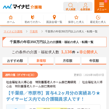
0
0
求人検索
会員登録
メニュー
ホーム
初めての方へ
面談会場一覧
保存した求人
最近見た求人
マイナビ介護職
千葉県
千葉県の年収350万円以上の求人・転職一覧
千葉県の年収350万円以上
の介護職・福祉の求人・転職一覧
1,136
この条件の介護・福祉求人数
非公開求人
件 ＋
おすすめ順
新着順
月収順
年収順
通所介護（デイサービス）
更新日：2026年08月07日
社会福祉法人琢心会 特別養護老人ホーム辰巳萬緑苑
社会福祉法人琢
心会 特別養護老人ホーム辰巳萬緑苑
【千葉県／市原市】賞与4.2ヶ月分の実績あり★
デイサービス内での介護職員求人です！