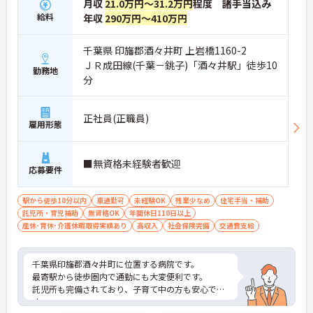
月収
21.0万円～31.2万円
程度 諸手当込み
給料
年収
290万円～410万円
千葉県 印旛郡酒々井町 上岩橋1160-2
ＪＲ成田線(千葉－銚子)「酒々井駅」徒歩10
勤務地
分
正社員(正職員)
雇用形態
■無資格未経験者歓迎
応募要件
駅から徒歩10分以内
車通勤可
未経験OK
残業少なめ
住宅手当・補助
託児所・育児補助
無資格OK
年間休日110日以上
産休･育休･介護休暇取得実績あり
高収入
社会保険完備
交通費支給
千葉県印旛郡酒々井町に位置する病院です。
最寄駅から徒歩圏内で通勤にも大変便利です。
託児所も完備されており、子育て中の方も安心で
す。