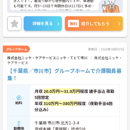
求人です！。最寄り駅から徒歩圏内ですが、車通勤
も可能です。月9～10日で年間休日は117日と多めで
す。手当てや食事補助もあり福利厚生が充実してい
ます。ご興味のある方はお気軽にお問合せ下さい。
詳細を見る
無料
紹介してもらう
グループホーム
更新日：2026年08月07日
株式会社ニッケ・ケアサービスニッケ・てとて市川
株式会社ニッケ・
ケアサービス
【千葉県／市川市】グループホームで介護職員募
集！
月収
20.0万円～31.0万円
程度 諸手当込 夜勤
5回想定
給料
年収
310万円～380万円
程度（夜勤手当6回
分込み）
千葉県 市川市 北方1-3-4
勤務地
京成本線「鬼越駅」徒歩5分