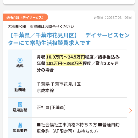
職へ昇格する事例も多数あり、腰を据えて長期的な
の生活を支えるケアに専念できる環境です。多職種
キャリア形成が可能です
で情報を共有し、一人で判断を抱え込まないチーム
連携の体制がしっかりと整っています。働き方の面
通所介護（デイサービス）
更新日：2026年08月06日
では、夜勤明けの翌日が原則として公休となるほ
名称非公開 ※詳細はお問合せください
か、月平均の残業時間も5時間から7時間程度とかな
り少なめです。常勤スタッフの比率が90パーセント
【千葉県／千葉市花見川区】 デイサービスセン
を超えているため急な勤務変更が発生しにくく、あ
ターにて常勤生活相談員求人です
らかじめ決められた訪問予定表に沿って規則正しく
働けます。入職後は現場スタッフによるお一人おひ
とりに合わせた個別のOJT研修が実施されます。eラ
月収
18.9万円～24.5万円
程度／諸手当込み
ーニングも導入されており、多職種と連携しながら
年収
282万円～363万円
程度／賞与3.0ヶ月
専門性を着実に深めていける環境が用意されていま
給料
分の場合
す。
★おすすめPOINT★
千葉県 千葉市花見川区
＜個別ＯＪＴとチーム連携で着実に成長！＞
勤務地
京成本線
・入職後はお一人おひとりの習熟度に合わせた個別
のＯＪＴ研修を実施し、ｅラーニングを用いた学習
の機会も提供されます
正社員(正職員)
雇用形態
・施設内には看護師が24時間常駐しており、急変時
の対応や専門的な医療処置は看護師が担当するため
負担が減ります
■社会福祉主事資格お持ちの方 ■普通自動
・介護スタッフと看護スタッフの比率が1対1で相談
応募要件
車免許（AT限定可）お持ちの方
しやすく、初任者研修や実務者研修からでも着実に
専門性を高められます