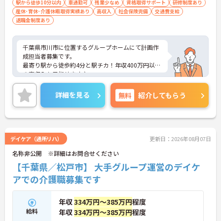
駅から徒歩10分以内
車通勤可
残業少なめ
資格取得サポート
研修制度あり
産休･育休･介護休暇取得実績あり
高収入
社会保険完備
交通費支給
退職金制度あり
千葉県市川市に位置するグループホームにて計画作
成担当者募集です。
最寄り駅から徒歩約4分と駅チカ！年収400万円以上
の高収入も目指せます♪
ご興味ある方には、面接のポイントなど、さらに詳
細をお話致しますのでお気軽にご相談ください。
詳細を見る
無料
紹介してもらう
デイケア（通所リハ）
更新日：2026年08月07日
名称非公開 ※詳細はお問合せください
【千葉県／松戸市】 大手グループ運営のデイケ
アでの介護職募集です
年収
334万円～385万円
程度
給料
年収
334万円～385万円
程度