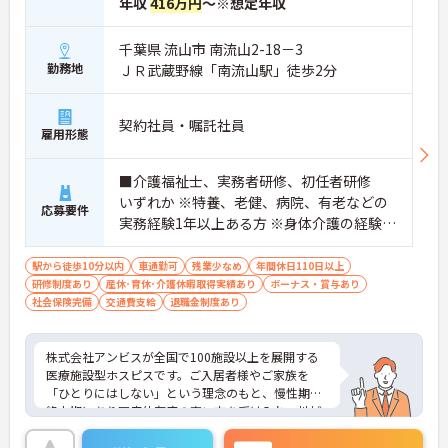
年収
416万円
～※想定年収
千葉県 流山市 南流山2-18－3
勤務地
ＪＲ武蔵野線「南流山駅」徒歩2分
契約社員・嘱託社員
雇用形態
■介護福祉士、実務者研修、初任者研修
いずれか ※特養、老健、病院、有老などの
応募要件
実務経験1年以上ある方 ※身体介護の経験年
以上ある方、機械浴の使用の経験のある方
歓迎
駅から徒歩10分以内
車通勤可
残業少なめ
年間休日110日以上
研修制度あり
産休･育休･介護休暇取得実績あり
ボーナス・賞与あり
社会保険完備
交通費支給
退職金制度あり
株式会社アンビスが全国で100施設以上を展開する
医療施設型ホスピスです。ご入居者様やご家族を
「ひとりにはしない」という理念のもと、慢性期や
終末期にあり医療依存度の高い方を受け入れ、地域
医療を支える社会的意義の高い事業を推進していま
す。現場には看護師が24時間常駐しています。急変