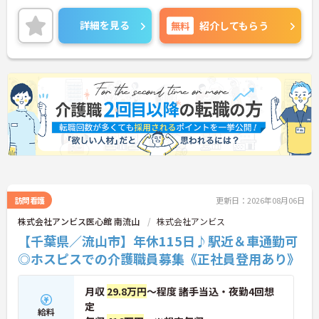
内連携・コミュニケーションに努め、チームケアの
両立しています
実践を通じてあらゆるサービスにおいて常に一定レ
・従業員満足度調査を定期実施し、スタッフの声を
詳細を見る
無料
紹介してもらう
ベル以上の介護サービスを提供して参りました。ま
制度に反映する文化があります
た他社とは違い施設を先に立てるのではなく人材を
・エリアマネージャー・社長が定期的にホームを周
確保してから施設を立てる形となります。非常に人
り、スタッフと直接意見交換をしています
材を大切にする会社でございます。ご興味を持たれ
【育児・家庭との両立を本気でサポートしている職
た方は面接対策ポイントや求人の詳細などお話しい
場です】
たしますのでお気軽にお問い合わせ下さい。
・育休取得率100%・育休後就業復帰率100%と、育
児と仕事を両立できる体制が整っています
・育児短時間勤務が小学4年生まで利用でき、法令よ
り長い期間サポートを受けることができます
・「くるみん」「えるぼし」「トモニン」の3つの
厚生労働省認定を取得しており、ライフステージに
合わせた長期就業が実現できる職場です
訪問看護
更新日：2026年08月06日
株式会社アンビス医心館 南流山
株式会社アンビス
【千葉県／流山市】年休115日♪駅近＆車通勤可
◎ホスピスでの介護職員募集《正社員登用あり》
月収
29.8万円
～程度 諸手当込・夜勤4回想
定
給料