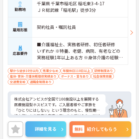
千葉県 千葉市稲毛区 稲毛東3-4-17
・入職後はお一人おひとりの習熟度に合わせた個別
勤務地
ＪＲ総武線「稲毛駅」徒歩3分
のＯＪＴ研修を実施し、ｅラーニングを用いた学習
の機会も提供されます
・施設内には看護師が24時間常駐しており、急変時
契約社員・嘱託社員
の対応や専門的な医療処置は看護師が担当するため
雇用形態
負担が減ります
・介護スタッフと看護スタッフの比率が1対1で相談
■介護福祉士、実務者研修、初任者研修
しやすく、初任者研修や実務者研修からでも着実に
専門性を高められます
いずれか ※特養、老健、病院、有老などの
応募要件
＜残業月7時間以下で身体の負担を軽減！＞
実務経験1年以上ある方 ※身体介護の経験年
・常勤で働くスタッフの比率が90パーセント以上と
以上ある方、機械浴の使用の経験のある方
高く、急なシフト変更や無理な長時間勤務が発生し
歓迎
駅から徒歩10分以内
残業少なめ
年間休日110日以上
研修制度あり
にくい人員体制です
産休･育休･介護休暇取得実績あり
ボーナス・賞与あり
社会保険完備
・訪問スケジュールに沿って施設内でのケアを行う
交通費支給
退職金制度あり
ため、月平均の残業時間は5時間から7時間程度とか
なり少なめに抑えられます
・夜勤明けの翌日は原則としてお休みとなるシフト
株式会社アンビスが全国で100施設以上を展開する
編成が組まれており、しっかりと休息を取りながら
医療施設型ホスピスです。ご入居者様やご家族を
長期的な就業が可能です
「ひとりにはしない」という理念のもと、慢性期や
＜評価制度でキャリアアップ＞
終末期にあり医療依存度の高い方を受け入れ、地域
・介護福祉士や初任者研修などの資格や実務経験、
医療を支える社会的意義の高い事業を推進していま
夜勤回数がしっかりと給与に反映されるためモチベ
す。現場には看護師が24時間常駐しています。急変
ーションを維持できます
詳細を見る
無料
紹介してもらう
時の対応や医療行為は看護師が担当するため、初任
・年次を問わずリーダーや主任などのマネジメント
者研修や実務者研修の方も食事介助や入浴介助など