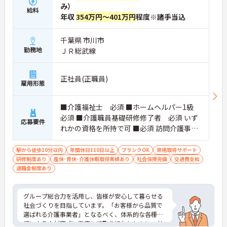
【日本生命グループの大手企業・成長ができる環境
み）
給料
です】
年収
354万円～401万円
程度※諸手当込
・日本生命グループを親会社に持つ大手介護企業
で、100施設以上を運営する安定した経営基盤があ
千葉県 市川市
ります
勤務地
ＪＲ総武線
・介護福祉士を取得すると資格手当がプラスされ、
プラチナ介護職（4資格）に認定されると月38,000
円の手当が加算される仕組みが整っています
・介護福祉士国家試験対策講座・認知症ケア専門士
正社員(正職員)
雇用形態
対策・ケアマネジャー対策など、資格取得支援講座
を自社開講しており、資格保有率99.8%の実績があ
ります
■介護福祉士 必須 ■ホームヘルパー1級
【残業月4.3時間、給与と働きやすさを両立している
必須 ■介護職員基礎研修修了者 必須 いず
応募要件
職場です】
れかの資格を所持で可 ■必須 訪問介護事業
・賞与年2回・定期昇給、夜勤手当・家族手当・住
所において、サービス提供責任者の実務経
宅手当など各種手当が充実しています
験
駅から徒歩10分以内
年間休日110日以上
ブランクOK
資格取得サポート
・残業は月平均4.3時間と業界水準を大きく下回って
研修制度あり
産休･育休･介護休暇取得実績あり
社会保険完備
交通費支給
おり、有給休暇取得実績14日と休みも取りやすい環
退職金制度あり
境です
・年間休日111日以上・シフトは柔軟に対応してお
り、有給と組み合わせて海外旅行に行くスタッフも
グループ総合力を活用し、皆様が安心して暮らせる
いる職場です
社会づくりを目指しています。「お客様から品質で
・インカム導入によりスタッフ間のフリーハンド連
選ばれる介護事業者」となるべく、体系的な各種研
絡・情報共有が可能、また、睡眠センサー・アレク
修による人材育成に徹底して取り組むとともに、社
サ等IoT機器を活用し、業務効率化と質の高いケアを