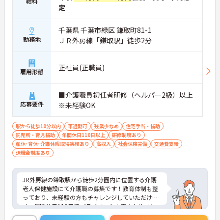
給料
定
千葉県 千葉市緑区 鎌取町81-1
勤務地
ＪＲ外房線「鎌取駅」徒歩2分
正社員(正職員)
雇用形態
■介護職員初任者研修（ヘルパー2級）以上
応募要件
※未経験OK
駅から徒歩10分以内
車通勤可
残業少なめ
住宅手当・補助
託児所・育児補助
年間休日110日以上
研修制度あり
産休･育休･介護休暇取得実績あり
高収入
社会保険完備
交通費支給
退職金制度あり
JR外房線の鎌取駅から徒歩2分圏内に位置する介護
老人保健施設にて介護職の募集です！教育体制も整
っており、未経験の方もチャレンジしていただけま
す。年間休日110日でプライベートも両立しやすい
です。子育て理解のある職場なので、お互いでフォ