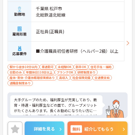
千葉県 松戸市
勤務地
北総鉄道北総線
正社員(正職員)
雇用形態
■介護職員初任者研修（ヘルパー2級）以上
応募要件
駅から徒歩10分以内
車通勤可
未経験OK
新卒OK
住宅手当・補助
日勤のみ
年間休日110日以上
ブランクOK
研修制度あり
産休･育休･介護休暇取得実績あり
高収入
社会保険完備
交通費支給
退職金制度あり
大手グループのため、福利厚生が充実しており、教
育・待遇・福利厚生などの面で、グループメリット
がたくさんあります。長くお勤めになりたい方にお
ススメです。ご興味のある方は面接のポイントなど
をお話しますので、お気軽にお問い合わせくださ
い！
詳細を見る
無料
紹介してもらう