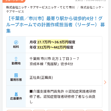
株式会社ニッケ・ケアサービスニッケ・てとて市川
株式会社ニッケ・
ケアサービス
【千葉県／市川市】最寄り駅から徒歩約4分！グ
ループホームでの計画作成担当者（リーダー） 募
集
月収
27.7万円～36.9万円
程度
給料
年収
332万円～442万円
程度
千葉県 市川市 北方１丁目３－７
勤務地
京成本線「鬼越駅」徒歩4分
正社員(正職員)
雇用形態
■介護支援専門員免許 ※認知症実践者研修
修了者。認知症管理者研修修了者なら尚良
応募要件
し