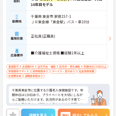
給料
10年目モデル
千葉県 東金市 家徳157-1
勤務地
ＪＲ東金線「東金駅」バス・車10分
正社員(正職員)
雇用形態
■介護福祉士資格 ■経験1年以上
応募要件
車通勤可
未経験OK
住宅手当・補助
託児所・育児補助
年間休日110日以上
資格取得サポート
研修制度あり
ボーナス・賞与あり
社会保険完備
交通費支給
退職金制度あり
千葉県東金市に位置する介護老人保健施設です。年
間休日は120日あり、プライベートを大切にしなが
らご勤務いただけます。託児所があるので子育て中
の方も安心です。ご興味をお持ちの方はお気軽にお
問い合わせください。
詳細を見る
無料
紹介してもらう