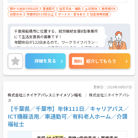
駅から徒歩10分以内
車通勤可
住宅手当・補助
土日祝休
無資格OK
日勤のみ
年間休日110日以上
ボーナス・賞与あり
社会保険完備
千葉県船橋市に位置する、就労継続支援B型事業所
にて生活支援員の募集です！
年間休日が122日あるので、ワークライフバランス
が叶います☆また、住宅手当がある為、生活面の負
担を軽減し、安心して長く勤務していただけます♪
さらに、駅から徒歩8分の立地なので、通勤らくら
詳細を見る
無料
紹介してもらう
くです◎ご興味のある方には、面接対策ポイントな
ど、さらに詳細をお話しいたしますのでお気軽にご
相談ください！
更新日：2026年08月07日
株式会社ニチイケアパレスニチイメゾン稲毛
株式会社ニチイケアパレ
ス
【千葉県／千葉市】年休111日／キャリアパス／
ICT機器活用／車通勤可／有料老人ホーム／介護
福祉士