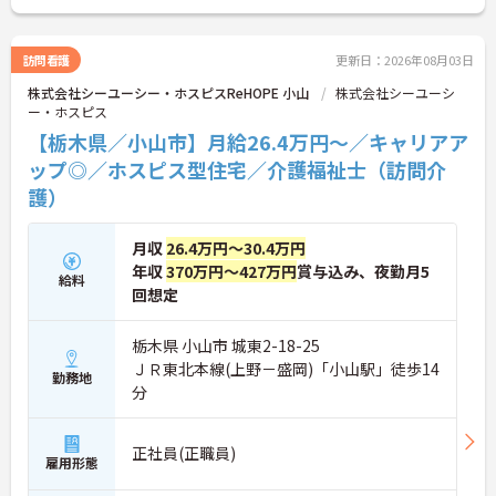
が支給される独自の制度や、自由診療の割引が受け
られる福利厚生も充実しています。手厚い人員配置
で、24時間連携の訪問診療医もいるため、医療依存
訪問看護
更新日：2026年08月03日
度の高い方へのケアもチームで安心して取り組める
株式会社シーユーシー・ホスピスReHOPE 小山
株式会社シーユーシ
環境です。
ー・ホスピス
★おすすめPOINT★
【栃木県／小山市】月給26.4万円～／キャリアア
【無理なくステップアップできる業務内容】
ップ◎／ホスピス型住宅／介護福祉士（訪問介
・実務未経験からでも挑戦可能です
護）
・入浴介助なし、まずは生活支援や看護師のサポー
トからスタートできます
・資格取得支援制度を活用し、将来的に訪問介護員
月収
26.4万円～30.4万円
を目指せる環境です
年収
370万円～427万円
賞与込み、夜勤月5
【手厚い待遇と働きやすさの両立】
給料
・介護福祉士手当25,000円あり
回想定
・残業は全社平均残業月5時間程度と少なくプライ
ベートの時間を確保できます
栃木県 小山市 城東2-18-25
・3日以上の連続休暇取得で支援金が支給される独
ＪＲ東北本線(上野－盛岡)「小山駅」徒歩14
自の制度があります
勤務地
分
・夏季・冬季の特別休暇があり年間休日は113日し
っかりと休めます
【安心の教育・チームサポート体制】
正社員(正職員)
・手厚い人員配置で困った時もすぐに相談可能です
雇用形態
・2日間のオンライン研修と個人のペースに合わせ
たOJTを実施しています