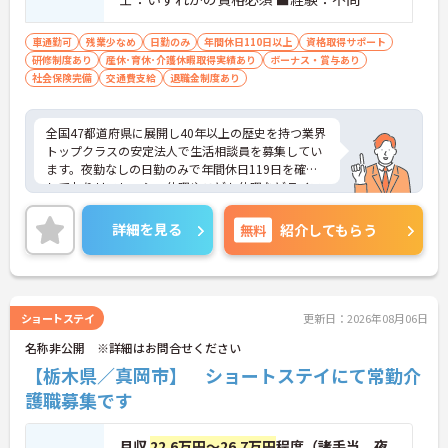
風
車通勤可
残業少なめ
日勤のみ
年間休日110日以上
資格取得サポート
研修制度あり
産休･育休･介護休暇取得実績あり
ボーナス・賞与あり
社会保険完備
交通費支給
退職金制度あり
全国47都道府県に展開し40年以上の歴史を持つ業界
トップクラスの安定法人で生活相談員を募集してい
ます。夜勤なしの日勤のみで年間休日119日を確保
しておりリフレッシュ休暇やこども休暇などライフ
ステージに合わせた働き方が可能です。処遇改善手
当の全額還元や実績最大105万円の賞与に加え配偶
詳細を見る
無料
紹介してもらう
者1万円などの手厚い扶養手当をご用意しています。
独自の福利厚生制度によるお祝い金や宿泊費補助な
どスタッフの生活を支える制度も充実しています。
髪色やネイルも自由でご自身の個性を大切にしなが
らのびのびと働ける風通しの良い職場です。階層別
ショートステイ
更新日：2026年08月06日
研修や資格取得支援制度が整っているため有資格者
名称非公開 ※詳細はお問合せください
の方がこれまでのご経験を活かしながら将来の管理
職やスペシャリストへと着実にキャリアアップを目
【栃木県／真岡市】 ショートステイにて常勤介
指せるやりがいのある環境です。
護職募集です
★おすすめPOINT★
【ワークライフバランスの充実】
月収
22.6万円～26.7万円
程度（諸手当、夜