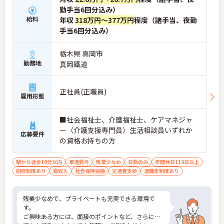
・夜勤なしの日勤のみで年間休日119日を確保 ・リ
勤手当6回分込み）
フレッシュ休暇やこども休暇など特別休暇が充実
給料
年収
318万円～377万円
程度（諸手当、夜勤
・産休育休や産後パパ育休制度など子育て支援体制
手当6回分込み）
が万全
【安心の高待遇と福利厚生】
・処遇改善手当を毎月および半期末手当として全額
栃木県 真岡市
還元 ・配偶者1万円や満18歳未満の子5千円の手厚
勤務地
真岡鐵道
い扶養手当を支給
・結婚・出生・入学のお祝い金やヘルスチェック補
助など独自の福利厚生制度を用意
正社員(正職員)
【資格を活かせるキャリアアップ環境】
雇用形態
・公的資格取得や自己啓発支援制度を活用しスキル
アップが可能
■社会福祉士、介護福祉士、ケアマネジャ
・管理職や他職種への転換など多彩なキャリアプラ
ー（介護支援専門員）生活相談員いずれか
ンを用意
応募要件
・髪色やネイルなどが自由で個性を大切にできる社
の資格お持ちの方
風
駅から徒歩10分以内
車通勤可
残業少なめ
日勤のみ
年間休日110日以上
研修制度あり
高収入
社会保険完備
交通費支給
退職金制度あり
残業少なめで、プライベートも充実できる環境で
す。
ご興味ある方には、面接のポイントなど、さらに詳