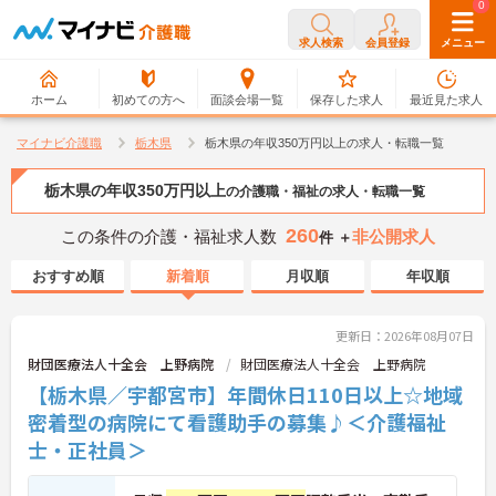
0
0
求人検索
会員登録
メニュー
ホーム
初めての方へ
面談会場一覧
保存した求人
最近見た求人
マイナビ介護職
栃木県
栃木県の年収350万円以上の求人・転職一覧
栃木県の年収350万円以上
の介護職・福祉の求人・転職一覧
260
この条件の介護・福祉求人数
非公開求人
件 ＋
おすすめ順
新着順
月収順
年収順
更新日：2026年08月07日
財団医療法人十全会 上野病院
財団医療法人十全会 上野病院
【栃木県／宇都宮市】年間休日110日以上☆地域
密着型の病院にて看護助手の募集♪＜介護福祉
士・正社員＞