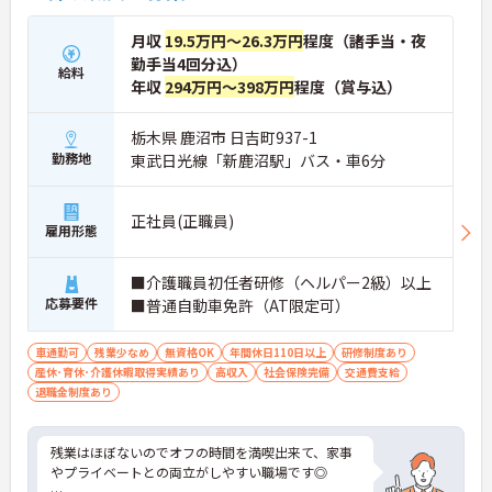
月収
19.5万円～26.3万円
程度（諸手当・夜
勤手当4回分込）
給料
年収
294万円～398万円
程度（賞与込）
栃木県 鹿沼市 日吉町937-1
勤務地
東武日光線「新鹿沼駅」バス・車6分
正社員(正職員)
雇用形態
■介護職員初任者研修（ヘルパー2級）以上
応募要件
■普通自動車免許（AT限定可）
車通勤可
残業少なめ
無資格OK
年間休日110日以上
研修制度あり
産休･育休･介護休暇取得実績あり
高収入
社会保険完備
交通費支給
退職金制度あり
残業はほぼないのでオフの時間を満喫出来て、家事
やプライベートとの両立がしやすい職場です◎