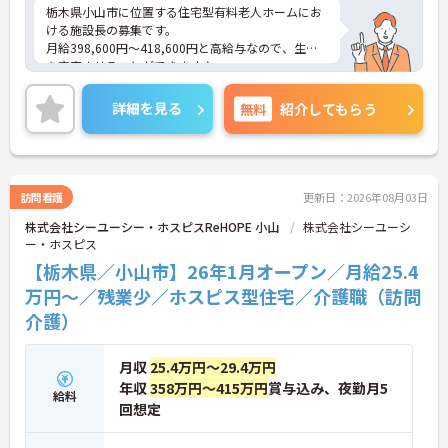
栃木県小山市に位置する住宅型有料老人ホームにお
下回る少ない残業時間を実現しています
ける施設長の募集です。
・退職金制度（勤続3年以上）・保育手当・育児短
月給398,600円～418,600円と高給与なので、生活
時間勤務・マインドフルネスプログラムなど、長期
を充実させることができます♪
的に安心して働き続けるための制度が充実していま
育児休業制度や健康支援制度など、長く勤めやすい
す
福利厚生が整っています◎
詳細を見る
無料
紹介してもらう
ご興味のある方には面接ポイントをお伝えしますの
で、お気軽にお問い合わせください！
訪問看護
更新日：2026年08月03日
株式会社シーユーシー・ホスピスReHOPE 小山
株式会社シーユーシ
ー・ホスピス
【栃木県／小山市】26年1月オープン／月給25.4
万円～／残業少／ホスピス型住宅／介護職（訪問
介護）
月収
25.4万円～29.4万円
年収
358万円～415万円
賞与込み、夜勤月5
給料
回想定