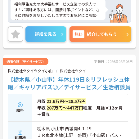
福利厚生充実の大手福祉サービス企業での求人で
す！ご興味ある方には、面接対策ポイントなど、さ
らに詳細をお話しいたしますのでお気軽にご相談く
ださい！
詳細を見る
無料
紹介してもらう
通所介護（デイサービス）
更新日：2026年08月06日
株式会社ツクイツクイ小山
株式会社ツクイ
【栃木県／小山市】年休119日＆リフレッシュ休
暇／キャリアパス◎／デイサービス／生活相談員
月収
21.6万円～28.5万円
年収
287万円～447万円
程度 月給×12ヶ月
給料
＋賞与
栃木県 小山市 西城南4-1-19
ＪＲ東北本線(上野－盛岡)「小山駅」バス・
勤務地