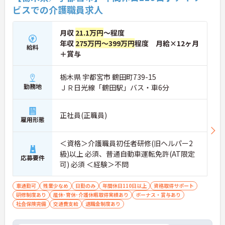
ビスでの介護職員求人
月収
21.1万円
～程度
年収
275万円～399万円
程度 月給×12ヶ月
給料
＋賞与
栃木県 宇都宮市 鶴田町739-15
勤務地
ＪＲ日光線「鶴田駅」バス・車6分
正社員(正職員)
雇用形態
＜資格＞介護職員初任者研修(旧ヘルパー2
級)以上 必須、普通自動車運転免許(AT限定
応募要件
可) 必須 ＜経験＞不問
車通勤可
残業少なめ
日勤のみ
年間休日110日以上
資格取得サポート
研修制度あり
産休･育休･介護休暇取得実績あり
ボーナス・賞与あり
社会保険完備
交通費支給
退職金制度あり