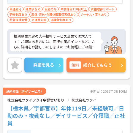
しています
・宿泊費補助などが受けられる独自の「ツクイPLU
車通勤可
残業少なめ
日勤のみ
年間休日110日以上
資格取得サポート
S」や勤続3年以上の退職金制度を完備しています
研修制度あり
産休･育休･介護休暇取得実績あり
ボーナス・賞与あり
・社内規定の範囲内で髪色や髪型をはじめネイルや
社会保険完備
交通費支給
退職金制度あり
まつげエクステが自由であり自分らしさを大切に働
けます
【有資格者のキャリアパス！手厚いチューター制度
福利厚生充実の大手福祉サービス企業での求人で
と多彩な研修で専門性を高めます 】
す！ご興味ある方には、面接対策ポイントなど、さ
・入社後1年間は専門のチューター（指導担当者）
らに詳細をお話しいたしますのでお気軽にご相談く
がマンツーマンで手厚くフォローするため新しい環
ださい！
境でも安心です
・資格手当の支給や公的資格取得・自己啓発支援制
詳細を見る
無料
紹介してもらう
度を通じて有資格者のさらなるステップアップを後
押しします
・階層別研修や所属先以外の事業所で行う交換研修
など豊富な教育プログラムで専門職としての成長を
サポートしています
通所介護（デイサービス）
更新日：2026年08月06日
株式会社ツクイツクイ宇都宮いちり
株式会社ツクイ
【栃木県／宇都宮市】年休119日／未経験可／日
勤のみ・夜勤なし／デイサービス／介護職／正社
員