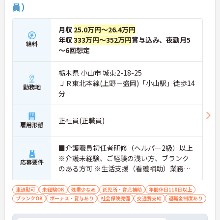
員）
月収
25.0万円～26.4万円
年収
333万円～352万円
賞与込み、夜勤月5
給料
～6回想定
栃木県 小山市 城東2-18-25
ＪＲ東北本線(上野－盛岡)「小山駅」徒歩14
勤務地
分
正社員(正職員)
雇用形態
■介護職員初任者研修（ヘルパー2級）以上
※介護未経験、ご経験の浅い方、ブランク
応募要件
のある方可 ※生活支援（看護補助）業務か
ら経験し、訪問介護員へのキャリアアップ
を目指せます
車通勤可
未経験OK
残業少なめ
託児所・育児補助
年間休日110日以上
ブランクOK
ボーナス・賞与あり
社会保険完備
交通費支給
退職金制度あり