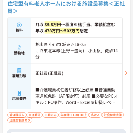
住宅型有料老人ホームにおける施設長募集＜正社
境が整っています】
員＞
・がん末期・神経難病の方に特化したホスピス型住
宅ならではの専門的なスキルを、日常業務の中で習
得することができます
月収
39.8万円
～程度※諸手当、業績給含む
・入社時は先輩スタッフの同行訪問からスタートす
給料
年収
478万円～502万円
想定
るため、訪問介護未経験の方も安心して業務に慣れ
ることができます
・訪問診療医と24時間連携し、チームで看取りに取
栃木県 小山市 城東2-18-25
り組む体制が整っているため、「看取りのプロ」と
ＪＲ東北本線(上野－盛岡)「小山駅」徒歩14
して他施設では得られない経験を積むことができま
勤務地
分
す
【頑張りがしっかり給与・評価に反映される職場で
す】
正社員(正職員)
・介護福祉士手当25,000円、処遇改善手当78,000
雇用形態
円、賞与は年2回＋処遇改善一時金も別途支給され
ています。
■介護職員初任者研修以上必須 ■普通自動
・入社半年でリーダーを任されたスタッフの実績が
あるなど、年次にかかわらず頑張りが評価され、キ
車運転免許（AT限定可）必須 ■必要なPCス
応募要件
ャリアアップを実現できる職場環境です
キル：PC操作、Word・Excel※初級レベル
【働きやすい休日・残業面と、長く安心して働ける
以上
福利厚生が魅力です】
管理職求人
車通勤可
日勤のみ
年間休日110日以上
高収入
社会保険完備
・月9日公休に加え、夏季・冬季休暇各3日が確保さ
退職金制度あり
れており（年間休日113日）、オンオフのメリハリ
をつけて働くことができます。
・全社平均残業月5時間程度と、業界平均を大きく