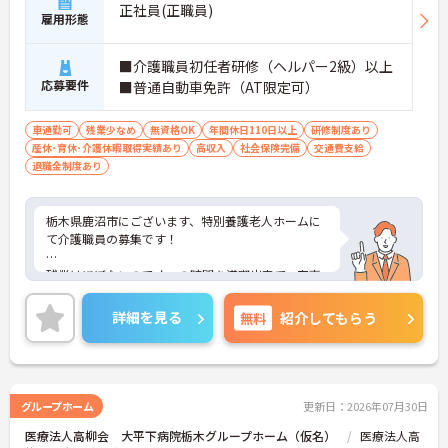
正社員(正職員)
雇用形態
■介護職員初任者研修（ヘルパー2級）以上
応募要件
■普通自動車免許（AT限定可）
車通勤可
残業少なめ
無資格OK
年間休日110日以上
研修制度あり
産休･育休･介護休暇取得実績あり
高収入
社会保険完備
交通費支給
退職金制度あり
栃木県鹿沼市にございます、特別養護老人ホームに
て介護職員の募集です！
残業はほぼないのでオフの時間を満喫出来て、家事
やプライベートとの両立がしやすい職場です◎
詳細を見る
無料
紹介してもらう
年間休日110日もございますため、お休み多めで、
プライベートの時間もしっかり確保できます！
ご興味ある方には、面接対策ポイントなど、さらに
詳細をお話しいたしますのでお気軽にご相談くださ
グループホーム
更新日：2026年07月30日
い！
医療法人高柳会 大平下病院栃木グループホーム（仮名）
医療法人高