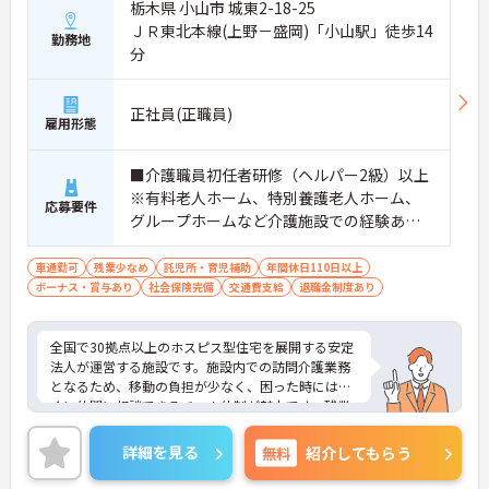
栃木県 小山市 城東2-18-25
ＪＲ東北本線(上野－盛岡)「小山駅」徒歩14
勤務地
分
正社員(正職員)
雇用形態
■介護職員初任者研修（ヘルパー2級）以上
※有料老人ホーム、特別養護老人ホーム、
応募要件
グループホームなど介護施設での経験ある
方歓迎 ※ホスピス勤務（訪問介護）や「看
取り」が初めての方も可
車通勤可
残業少なめ
託児所・育児補助
年間休日110日以上
ボーナス・賞与あり
社会保険完備
交通費支給
退職金制度あり
全国で30拠点以上のホスピス型住宅を展開する安定
法人が運営する施設です。施設内での訪問介護業務
となるため、移動の負担が少なく、困った時にはす
ぐに仲間に相談できるチーム体制が魅力です。残業
は全社平均残業月5時間程度と少なく、3日以上の連
続休暇で支援金が支給される独自の制度や、美容皮
詳細を見る
無料
紹介してもらう
膚科などの割引が受けられる福利厚生も充実してい
ます。ホスピスケアが初めてでも、充実した入社時