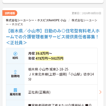
研修と資格取得支援制度を活用し、専門性を高めな
がらご自身のキャリアアップを目指すことができま
す。ご入居者さまの生きる喜びに寄り添いながらチ
訪問看護
更新日：2026年08月03日
ームで協力しながらより良いケアを提供したい方に
株式会社シーユーシー・ホスピスReHOPE 小山
株式会社シーユーシ
ぴったりの環境です。
ー・ホスピス
★おすすめPOINT★
【栃木県／小山市】日勤のみ◎住宅型有料老人ホ
【「看取り・難病ケアのプロ」として成長できる環
ームでの介護管理者兼サービス提供責任者募集！
境が整っています】
＜正社員＞
・がん末期・神経難病の方に特化したホスピス型住
宅ならではの専門的なスキルを、日常業務の中で習
得することができます
月収
39.8万円
～
・入社時は先輩スタッフの同行訪問からスタートす
給料
年収
478万円～502万円
るため、訪問介護未経験の方も安心して業務に慣れ
ることができます
・訪問診療医と24時間連携し、チームで看取りに取
栃木県 小山市 城東2-18-25
り組む体制が整っているため、「看取りのプロ」と
ＪＲ東北本線(上野－盛岡)「小山駅」徒歩14
して他施設では得られない経験を積むことができま
勤務地
分
す
【頑張りがしっかり給与・評価に反映される職場で
す】
正社員(正職員)
・処遇改善手当78,000円、賞与は年2回＋処遇改善
雇用形態
一時金も別途支給されています。
・入社半年でリーダーを任されたスタッフの実績が
■実務者研修修了者または介護福祉士 ■介
あるなど、年次にかかわらず頑張りが評価され、キ