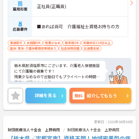
正社員(正職員)
雇用形態
■あれば尚可 介護福祉士資格お持ちの方
応募要件
車通勤可
未経験OK
残業少なめ
無資格OK
年間休日110日以上
産休･育休･介護休暇取得実績あり
社会保険完備
交通費支給
栃木県那須塩原市にございます、介護老人保健施設
にて介護職の募集です！
残業少なめなので出勤日でもプライベートの時間を
確保して頂けますよ◎
またマイカー通勤OKなので、通勤のストレスが少な
いのも嬉しいポイントです。
詳細を見る
無料
紹介してもらう
ご興味ある方には、面接対策ポイントなど、さらに
詳細をお話しいたしますのでお気軽にご相談くださ
い。
更新日：2026年08月04日
財団医療法人十全会 上野病院
財団医療法人十全会 上野病院
【栃木県／宇都宮市】資格不問！地域密着型の病