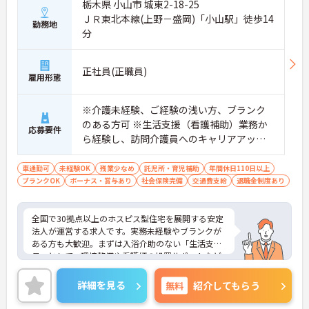
栃木県 小山市 城東2-18-25
自の制度があります
ＪＲ東北本線(上野－盛岡)「小山駅」徒歩14
・夏季・冬季の特別休暇があり年間休日は113日し
勤務地
分
っかりと休めます
【安心の教育・チームサポート体制】
・手厚い人員配置で困った時もすぐに相談可能です
正社員(正職員)
・2日間のオンライン研修と個人のペースに合わせ
雇用形態
たOJTを実施しています
※介護未経験、ご経験の浅い方、ブランク
のある方可 ※生活支援（看護補助）業務か
応募要件
ら経験し、訪問介護員へのキャリアアップ
を目指せます
車通勤可
未経験OK
残業少なめ
託児所・育児補助
年間休日110日以上
ブランクOK
ボーナス・賞与あり
社会保険完備
交通費支給
退職金制度あり
全国で30拠点以上のホスピス型住宅を展開する安定
法人が運営する求人です。実務未経験やブランクが
ある方も大歓迎。まずは入浴介助のない「生活支援
員」として、環境整備や看護師の処置サポートなど
の業務からスタートし、無理なくホスピスケアの経
験を積むことができ、ゆくゆくは訪問介護員へステ
詳細を見る
無料
紹介してもらう
ップアップすることも可能です。残業は全社平均残
業月5時間程度と少なく、連続休暇の取得で支援金