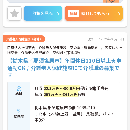
細をお話致しますのでお気軽にご相談ください。
詳細を見る
無料
紹介してもらう
介護老人保健施設（老健）
更新日：2026年08月05日
医療法人社団葵会 介護老人保健施設 葵の園・那須塩原
医療法人社
団葵会 介護老人保健施設 葵の園・那須塩原
【栃木県／那須塩原市】年間休日110日以上★車
通勤OK♪介護老人保健施設にて介護職の募集で
す！
月収
22.3万円～30.0万円
程度※諸手当込
給料
年収
267万円～361万円
程度
栃木県 那須塩原市 鍋掛1088-719
ＪＲ東北本線(上野－盛岡)「黒磯駅」バス・
勤務地
車8分