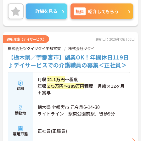
力は夜勤なしの日勤のみで年間休日は119日しっか
り確保できる点にあります。毎月付与されるリフレ
詳細を見る
無料
紹介してもらう
ッシュ休暇を利用して連休の取得も可能です。ま
た、子育てサポート企業として「くるみん認定」を
取得しており、こども休暇や充実した扶養手当など
ご家庭との両立を後押しする制度が整っています。
入社後1年間は専用のチューターがつき手厚くフォ
通所介護（デイサービス）
更新日：2026年08月06日
ローするため、新しい環境への不安を軽減できま
株式会社ツクイツクイ宇都宮東
株式会社ツクイ
す。最大105万円の賞与支給の実績や、宿泊費補助
等の独自の福利厚生制度も備わっており、有資格者
【栃木県／宇都宮市】副業OK！年間休日119日
の方がご自身の個性を大切にしながらやりがいを持
♪デイサービスでの介護職員の募集＜正社員＞
って働き続けられるおすすめの職場です。
★おすすめPOINT★
月収
21.1万円
～程度
【夜勤なし×年間休日119日！オンオフのメリハリ
年収
275万円～399万円
程度 月給×12ヶ月
をつけて働ける環境です】
給料
＋賞与
・身体への負担が少ない夜勤なしの勤務で年間休日
119日がしっかりと確保されています
・毎月1日付与されるリフレッシュ休暇と有給を組
栃木県 宇都宮市 元今泉6-14-30
み合わせて連休を取得しプライベートを満喫できま
勤務地
ライトライン「駅東公園前駅」徒歩9分
す
・子育てサポート企業として「くるみん認定」を取
得しており未就学児向けのこども休暇など支援体制
正社員(正職員)
雇用形態
が万全です
【賞与実績最大105万円◎大手法人ならではの手厚