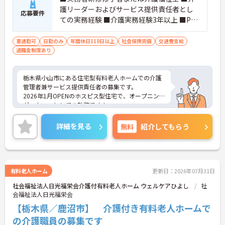
ャリアアップを実現できる職場環境です
護リーダーおよびサービス提供責任者とし
応募要件
【働きやすい休日・残業面と、長く安心して働ける
ての実務経験 ■介護実務経験3年以上 ■PC
福利厚生が魅力です】
スキル（PC操作、Word・Excel※初級レベ
・月9日公休に加え、夏季・冬季休暇各3日が確保さ
ル以上）
車通勤可
日勤のみ
年間休日110日以上
社会保険完備
交通費支給
れており（年間休日113日）、オンオフのメリハリ
退職金制度あり
をつけて働くことができます。
・全社平均残業月5時間程度と、業界平均を大きく
下回る少ない残業時間を実現しています
栃木県小山市にある住宅型有料老人ホームでの介護
・退職金制度（勤続3年以上）・保育手当・育児短
管理者兼サービス提供責任者の募集です。
時間勤務・マインドフルネスプログラムなど、長期
2026年1月OPENのホスピス型住宅で、オープニン
的に安心して働き続けるための制度が充実していま
グスタッフとしての勤務です！
す
18時までの日勤のみです。 保育手当や資格取得支
援制度等福利厚生が充実しています◎
詳細を見る
無料
紹介してもらう
ご興味のある方には、面接対策ポイントなど、さら
に詳細をお話しいたしますのでお気軽にご相談くだ
さい！
有料老人ホーム
更新日：2026年07月31日
社会福祉法人日光福栄会介護付有料老人ホーム ウェルケアひよし
社
会福祉法人日光福栄会
【栃木県／鹿沼市】 介護付き有料老人ホームで
の介護職員の募集です