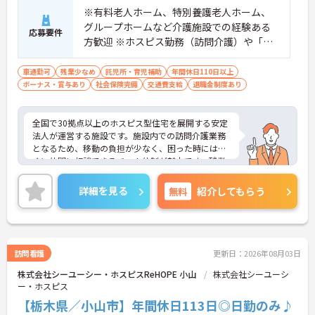
※有料老人ホーム、特別養護老人ホーム、
グループホームなど介護施設での経験ある
応募要件
方歓迎 ※ホスピス勤務（訪問介護）や「看
取り」が初めての方も可
車通勤可
残業少なめ
託児所・育児補助
年間休日110日以上
ボーナス・賞与あり
社会保険完備
交通費支給
退職金制度あり
全国で30拠点以上のホスピス型住宅を展開する安定
法人が運営する施設です。施設内での訪問介護業務
となるため、移動の負担が少なく、困った時にはす
ぐに仲間に相談できるチーム体制が魅力です。残業
は全社平均残業月5時間程度と少なく、3日以上の連
続休暇で支援金が支給される独自の制度や、美容皮
詳細を見る
無料
紹介してもらう
膚科などの割引が受けられる福利厚生も充実してい
ます。ホスピスケアが初めてでも、充実した入社時
研修と資格取得支援制度を活用し、専門性を高めな
がらご自身のキャリアアップを目指すことができま
す。ご入居者さまの生きる喜びに寄り添いながらチ
訪問看護
更新日：2026年08月03日
ームで協力しながらより良いケアを提供したい方に
株式会社シーユーシー・ホスピスReHOPE 小山
株式会社シーユーシ
ぴったりの環境です。
ー・ホスピス
★おすすめPOINT★
【栃木県／小山市】年間休日113日◎日勤のみ♪
【「看取り・難病ケアのプロ」として成長できる環