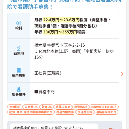
院で看護助手募集！
月収
22.4万円～23.6万円
程度（調整手当・
夜勤手当3回・遅番手当5回分含む）
給料
年収
336万円～355万円
程度
栃木県 宇都宮市 天神2-2-15
ＪＲ東北本線(上野－盛岡)「宇都宮駅」徒歩
勤務地
15分
正社員(正職員)
雇用形態
■資格不問
応募要件
車通勤可
未経験OK
新卒OK
残業少なめ
無資格OK
年間休日110日以上
産休･育休･介護休暇取得実績あり
社会保険完備
交通費支給
退職金制度あり
栃木県宇都宮市に位置する施設での求人です。