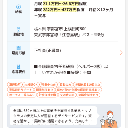
月収
21.1万円～26.8万円
程度
年収
282万円～427万円
程度 月給×12ヶ月
給料
＋賞与
栃木県 宇都宮市 上横田町800
勤務地
東武宇都宮線「江曽島駅」バス・車8分
正社員(正職員)
雇用形態
■介護職員初任者研修（ヘルパー2級）以
応募要件
上：いずれか必須 ■経験：不問
車通勤可
未経験OK
残業少なめ
日勤のみ
年間休日110日以上
資格取得サポート
研修制度あり
産休･育休･介護休暇取得実績あり
ボーナス・賞与あり
社会保険完備
交通費支給
退職金制度あり
全国に650ヵ所以上の事業所を展開する業界トップ
クラスの安定法人が運営するデイサービスです。資
格を活かして長期的に活躍できるよう、充実した待
遇と働きやすい環境をご用意しています。最大の魅