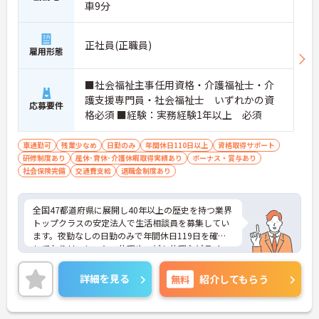
車9分
正社員(正職員)
雇用形態
■社会福祉主事任用資格・介護福祉士・介
護支援専門員・社会福祉士 いずれかの資
応募要件
格必須 ■経験：実務経験1年以上 必須
車通勤可
残業少なめ
日勤のみ
年間休日110日以上
資格取得サポート
研修制度あり
産休･育休･介護休暇取得実績あり
ボーナス・賞与あり
社会保険完備
交通費支給
退職金制度あり
全国47都道府県に展開し40年以上の歴史を持つ業界
トップクラスの安定法人で生活相談員を募集してい
ます。夜勤なしの日勤のみで年間休日119日を確保
しておりリフレッシュ休暇やこども休暇などライフ
ステージに合わせた働き方が可能です。処遇改善手
当の全額還元や実績最大105万円の賞与に加え配偶
詳細を見る
無料
紹介してもらう
者1万円などの手厚い扶養手当をご用意しています。
独自の福利厚生制度によるお祝い金や宿泊費補助な
どスタッフの生活を支える制度も充実しています。