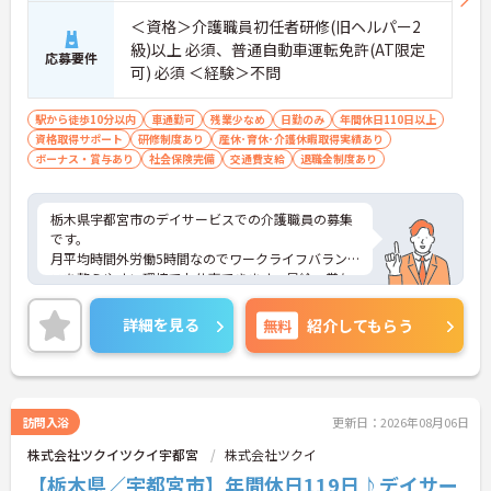
い待遇と福利厚生が魅力です】
＜資格＞介護職員初任者研修(旧ヘルパー2
・頑張りをしっかり還元する過去実績最大105万円
級)以上 必須、普通自動車運転免許(AT限定
の賞与や配偶者・お子様への手厚い扶養手当を支給
応募要件
可) 必須 ＜経験＞不問
しています
・宿泊費補助などが受けられる独自の「ツクイPLU
S」や勤続3年以上の退職金制度を完備しています
駅から徒歩10分以内
車通勤可
残業少なめ
日勤のみ
年間休日110日以上
・社内規定の範囲内で髪色や髪型をはじめネイルや
資格取得サポート
研修制度あり
産休･育休･介護休暇取得実績あり
まつげエクステが自由であり自分らしさを大切に働
ボーナス・賞与あり
社会保険完備
交通費支給
退職金制度あり
けます
【有資格者のキャリアパス！手厚いチューター制度
と多彩な研修で専門性を高めます 】
栃木県宇都宮市のデイサービスでの介護職員の募集
・入社後1年間は専門のチューター（指導担当者）
です。
がマンツーマンで手厚くフォローするため新しい環
月平均時間外労働5時間なのでワークライフバラン
境でも安心です
スを整えやすい環境でお仕事できます。昇給・賞与
・資格手当の支給や公的資格取得・自己啓発支援制
ありのため、あなたの頑張りがしっかり評価されま
度を通じて有資格者のさらなるステップアップを後
す。
詳細を見る
無料
紹介してもらう
押しします
ご興味のある方は、面接のポイントをお伝えします
・階層別研修や所属先以外の事業所で行う交換研修
のでお気軽にお問い合せください。
など豊富な教育プログラムで専門職としての成長を
サポートしています
訪問入浴
更新日：2026年08月06日
株式会社ツクイツクイ宇都宮
株式会社ツクイ
【栃木県／宇都宮市】年間休日119日♪デイサー