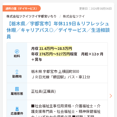
髪色やネイルも自由でご自身の個性を大切にしなが
らのびのびと働ける風通しの良い職場です。階層別
通所介護（デイサービス）
更新日：2026年08月06日
研修や資格取得支援制度が整っているため有資格者
株式会社ツクイツクイ宇都宮いちり
株式会社ツクイ
の方がこれまでのご経験を活かしながら将来の管理
職やスペシャリストへと着実にキャリアアップを目
【栃木県／宇都宮市】年休119日＆リフレッシュ
指せるやりがいのある環境です。
休暇／キャリアパス◎／デイサービス／生活相談
員
★おすすめPOINT★
【ワークライフバランスの充実】
・夜勤なしの日勤のみで年間休日119日を確保 ・リ
月収
21.6万円～28.5万円
フレッシュ休暇やこども休暇など特別休暇が充実
年収
276万円～527万円
程度 月給×12ヶ月
・産休育休や産後パパ育休制度など子育て支援体制
給料
が万全
＋賞与
【安心の高待遇と福利厚生】
・処遇改善手当を毎月および半期末手当として全額
栃木県 宇都宮市 上横田町800
還元 ・配偶者1万円や満18歳未満の子5千円の手厚
勤務地
ＪＲ日光線「鶴田駅」バス・車11分
い扶養手当を支給
・結婚・出生・入学のお祝い金やヘルスチェック補
助など独自の福利厚生制度を用意
正社員(正職員)
【資格を活かせるキャリアアップ環境】
雇用形態
・公的資格取得や自己啓発支援制度を活用しスキル
アップが可能
■社会福祉主事任用資格・介護福祉士・介
・管理職や他職種への転換など多彩なキャリアプラ
ンを用意
護支援専門員・社会福祉士・精神保健福祉
応募要件
・髪色やネイルなどが自由で個性を大切にできる社
士：いずれかの資格必須 ■経験：不問