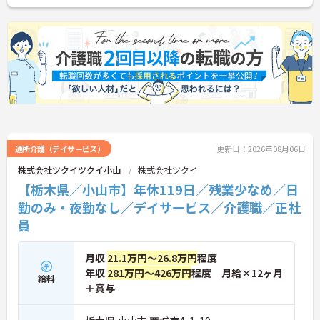
通所介護（デイサービス）
更新日：2026年08月06日
株式会社ツクイツクイ小山
株式会社ツクイ
【栃木県／小山市】年休119日／残業少なめ／日
勤のみ・夜勤なし／デイサービス／介護職／正社
員
月収
21.1万円～26.8万円
程度
年収
281万円～426万円
程度 月給×12ヶ月
給料
＋賞与