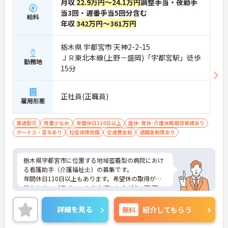
月収
22.9万円～24.1万円
調整手当・夜勤手
当3回・遅番手当5回分含む
給料
年収
342万円～361万円
栃木県 宇都宮市 天神2-2-15
ＪＲ東北本線(上野－盛岡)「宇都宮駅」徒歩
勤務地
15分
正社員(正職員)
雇用形態
車通勤可
残業少なめ
年間休日110日以上
産休･育休･介護休暇取得実績あり
ボーナス・賞与あり
社会保険完備
交通費支給
退職金制度あり
栃木県宇都宮市に位置する地域密着型の病院におけ
る看護助手（介護福祉士）の募集です。
年間休日110日以上もあります。希望休の取得が可
能なため、プライベートを大切にしながらご勤務い
ただけます。
ご興味のある方には、面接対策ポイントなど、さら
詳細を見る
無料
紹介してもらう
に詳細をご案内しますのでお気軽にご相談くださ
い！