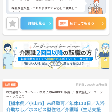
福利厚生が整っておりますので安心して就業して頂
けます。
ご興味のある方はお気軽にお問い合わせ下さい。
詳細を見る
無料
紹介してもらう
訪問看護
更新日：2026年08月03日
株式会社シーユーシー・ホスピスReHOPE 小山
株式会社シーユーシ
ー・ホスピス
【栃木県／小山市】未経験可／年休113日／入浴
介助なし／ホスピス型住宅／介護職（生活支援