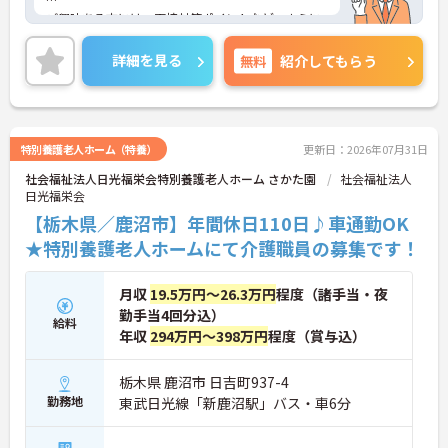
ご興味ある方には、面接対策ポイントなど、さらに
詳細をお話しいたしますのでお気軽にご相談くださ
い！
詳細を見る
無料
紹介してもらう
特別養護老人ホーム（特養）
更新日：2026年07月31日
社会福祉法人日光福栄会特別養護老人ホーム さかた園
社会福祉法人
日光福栄会
【栃木県／鹿沼市】年間休日110日♪車通勤OK
★特別養護老人ホームにて介護職員の募集です！
月収
19.5万円～26.3万円
程度（諸手当・夜
勤手当4回分込）
給料
年収
294万円～398万円
程度（賞与込）
栃木県 鹿沼市 日吉町937-4
勤務地
東武日光線「新鹿沼駅」バス・車6分