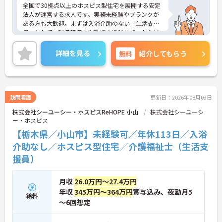
全国で30拠点以上のホスピス型住宅を展開する安定
法人が運営する求人です。実務未経験やブランクが
ある方も大歓迎。まずは入浴介助のない「生活支援
員」として、環境整備や看護師の処置サポートなど
の業務からスタートし、無理なくホスピスケアの経
験を積むことができ、ゆくゆくは訪問介護員へステ
詳細を見る
無料
紹介してもらう
ップアップすることも可能です。残業は全社平均月5
時間程度と少なく、連続休暇の取得で支援金が支給
される独自の制度や、自由診療の割引が受けられる
福利厚生も充実しています。手厚い人員配置で、24
時間連携の訪問診療医もいるため、医療依存度の高
訪問看護
更新日：2026年08月03日
い方へのケアもチームで安心して取り組める環境で
株式会社シーユーシー・ホスピスReHOPE 小山
株式会社シーユーシ
す。
ー・ホスピス
★おすすめPOINT★
【栃木県／小山市】未経験可／年休113日／入浴
【無理なくステップアップできる業務内容】
介助なし／ホスピス型住宅／介護福祉士（生活支
・実務未経験からでも挑戦可能です
援員）
・入浴介助なし、まずは生活支援や看護師のサポー
トからスタートできます
・資格取得支援制度を活用し、将来的に訪問介護員
月収
26.0万円～27.4万円
を目指せる環境です
年収
345万円～364万円
賞与込み、夜勤月5
【手厚い待遇と働きやすさの両立】
給料
・残業は全社平均残業月5時間程度と少なくプライ
～6回想定
ベートの時間を確保できます
・3日以上の連続休暇取得で支援金が支給される独