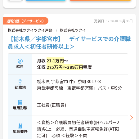
た、子育てサポート企業として「くるみん認定」を
取得しており、こども休暇や充実した扶養手当など
ご家庭との両立を後押しする制度が整っています。
入社後1年間は専用のチューターがつき手厚くフォ
通所介護（デイサービス）
更新日：2026年08月06日
ローするため、新しい環境への不安を軽減できま
株式会社ツクイツクイ戸祭
株式会社ツクイ
す。最大105万円の賞与支給の実績や、宿泊費補助
等の独自の福利厚生制度も備わっており、有資格者
【栃木県／宇都宮市】 デイサービスでの介護職
の方がご自身の個性を大切にしながらやりがいを持
員求人＜初任者研修以上＞
って働き続けられるおすすめの職場です。
★おすすめPOINT★
月収
21.1万円
～
【夜勤なし×年間休日119日！オンオフのメリハリ
給料
年収
275万円～399万円
程度
をつけて働ける環境です】
・身体への負担が少ない夜勤なしの勤務で年間休日
119日がしっかりと確保されています
栃木県 宇都宮市 中戸祭町3017-8
・毎月1日付与されるリフレッシュ休暇と有給を組
勤務地
東武宇都宮線「東武宇都宮駅」バス・車9分
み合わせて連休を取得しプライベートを満喫できま
す
・子育てサポート企業として「くるみん認定」を取
正社員(正職員)
雇用形態
得しており未就学児向けのこども休暇など支援体制
が万全です
【賞与実績最大105万円◎大手法人ならではの手厚
＜資格＞介護職員初任者研修(旧ヘルパー2
い待遇と福利厚生が魅力です】
級)以上 必須、普通自動車運転免許(AT限
・頑張りをしっかり還元する過去実績最大105万円
応募要件
定可) 必須 ＜経験＞不問
の賞与や配偶者・お子様への手厚い扶養手当を支給