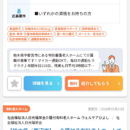
・処遇改善手当78,000円、賞与は年2回＋処遇改善
一時金も別途支給されています。
■いずれかの資格をお持ちの方
・入社半年でリーダーを任されたスタッフの実績が
応募要件
あるなど、年次にかかわらず頑張りが評価され、キ
ャリアアップを実現できる職場環境です
車通勤可
年間休日110日以上
資格取得サポート
研修制度あり
【働きやすい休日・残業面と、長く安心して働ける
産休･育休･介護休暇取得実績あり
夏～秋入職可
ボーナス・賞与あり
福利厚生が魅力です】
社会保険完備
退職金制度あり
・月9日公休に加え、夏季・冬季休暇各3日が確保さ
れており（年間休日113日）、オンオフのメリハリ
をつけて働くことができます。
栃木県宇都宮市にある特別養護老人ホームにて介護
・全社平均残業月5時間程度と、業界平均を大きく
職の募集です！マイカー通勤OKで、毎日の通勤もラ
下回る少ない残業時間を実現しています
クラク♪年間休日110日、残業も月平均3時間以下と
・退職金制度（勤続3年以上）・保育手当・育児短
ほとんどないため、プライベートを大切にしながら
時間勤務・マインドフルネスプログラムなど、長期
メリハリをつけて働ける環境です◎ご興味のある方
的に安心して働き続けるための制度が充実していま
には、面接対策ポイントなど、さらに詳細をご案内
す
詳細を見る
無料
紹介してもらう
しますのでお気軽にご相談ください！
有料老人ホーム
更新日：2026年07月31日
社会福祉法人日光福栄会介護付有料老人ホーム ウェルケアひよし
社
会福祉法人日光福栄会