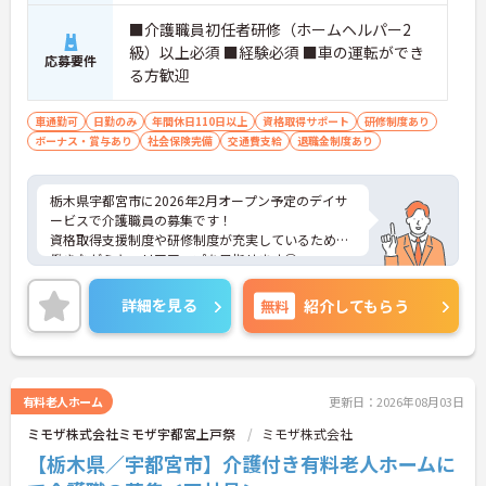
■介護職員初任者研修（ホームヘルパー2
級）以上必須 ■経験必須 ■車の運転ができ
応募要件
る方歓迎
車通勤可
日勤のみ
年間休日110日以上
資格取得サポート
研修制度あり
ボーナス・賞与あり
社会保険完備
交通費支給
退職金制度あり
栃木県宇都宮市に2026年2月オープン予定のデイサ
ービスで介護職員の募集です！
資格取得支援制度や研修制度が充実しているため、
働きながらキャリアアップを目指せます◎
また、社会保険完備で各種手当も充実しているた
め、安心して働きやすい環境が整っています♪
詳細を見る
無料
紹介してもらう
ご興味ある方は面接ポイントをお伝えしますので、
お気軽にご連絡ください。
有料老人ホーム
更新日：2026年08月03日
ミモザ株式会社ミモザ宇都宮上戸祭
ミモザ株式会社
【栃木県／宇都宮市】介護付き有料老人ホームに