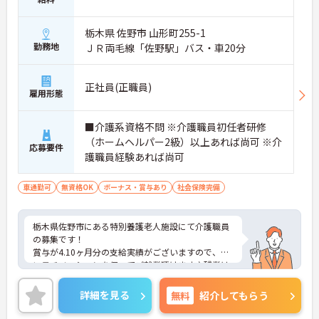
栃木県 佐野市 山形町255-1
勤務地
ＪＲ両毛線「佐野駅」バス・車20分
正社員(正職員)
雇用形態
■介護系資格不問 ※介護職員初任者研修
（ホームヘルパー2級）以上あれば尚可 ※介
応募要件
護職員経験あれば尚可
車通勤可
無資格OK
ボーナス・賞与あり
社会保険完備
栃木県佐野市にある特別養護老人施設にて介護職員
の募集です！
賞与が4.10ヶ月分の支給実績がございますので、高
いモチベーションを保ってご就業頂けます♪残業は
月に1時間程度と少なめでプライベートの時間を大
切にしていただけます◎
詳細を見る
無料
紹介してもらう
ご興味のある方には、面接対策ポイントなど、さら
に詳細をお話しいたしますのでお気軽にご相談くだ