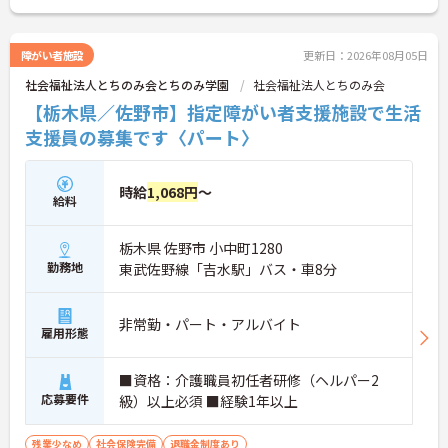
さい！
障がい者施設
更新日：2026年08月05日
社会福祉法人とちのみ会とちのみ学園
社会福祉法人とちのみ会
【栃木県／佐野市】指定障がい者支援施設で生活
支援員の募集です〈パート〉
時給
1,068円
～
給料
栃木県 佐野市 小中町1280
勤務地
東武佐野線「吉水駅」バス・車8分
非常勤・パート・アルバイト
雇用形態
■資格：介護職員初任者研修（ヘルパー2
応募要件
級）以上必須 ■経験1年以上
残業少なめ
社会保険完備
退職金制度あり