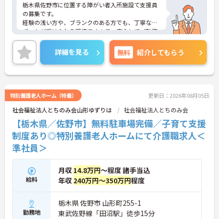
栃木県佐野市に位置する障がい者入所施設て支援員
の募集です。
経験の浅い方や、ブランクのある方でも、丁寧なサ
ポートが受けられる環境ですので、安心してご勤務
いただけます！
正社員登用の実績が多数がありますので、働きなが
詳細を見る
無料
紹介してもらう
らスキルアップし、長く働く選択をしていただくこ
ともできます！
ご興味のある方には、面接対策ポイントなど、さら
に詳細をお話しいたしますので、お気軽にご相談く
ださい。
特別養護老人ホーム（特養）
更新日：2026年08月05日
社会福祉法人とちのみ会山形ゆずりは
社会福祉法人とちのみ会
【栃木県／佐野市】無料駐車場完備／子育て支援
制度あり◎特別養護老人ホームにて介護職求人＜
準社員＞
月収
14.8万円
～程度 諸手当込
給料
年収
240万円～350万円
程度
栃木県 佐野市 山形町255-1
勤務地
東武佐野線「田沼駅」徒歩15分