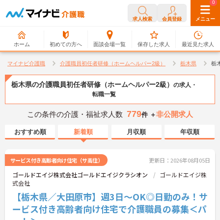
0
0
求人検索
会員登録
メニュー
ホーム
初めての方へ
面談会場一覧
保存した求人
最近見た求人
マイナビ介護職
介護職員初任者研修（ホームヘルパー2級）
栃木県
栃
栃木県の介護職員初任者研修（ホームヘルパー2級）
の求人・
転職一覧
779
この条件の介護・福祉求人数
非公開求人
件 ＋
おすすめ順
新着順
月収順
年収順
サービス付き高齢者向け住宅（サ高住）
更新日：2026年08月05日
ゴールドエイジ株式会社ゴールドエイジクラシオン
ゴールドエイジ株
式会社
【栃木県／大田原市】週3日～OK◎日勤のみ！サ
ービス付き高齢者向け住宅で介護職員の募集＜パ