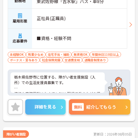
勤務地
東武佐野線「吉水駅」バス・車8分
正社員(正職員)
雇用形態
■資格・経験不問
応募要件
未経験OK
残業少なめ
住宅手当・補助
無資格OK
年間休日110日以上
ボーナス・賞与あり
社会保険完備
交通費支給
退職金制度あり
栃木県佐野市に位置する、障がい者支援施設（入
所）での生活支援員募集です。
資格や実務経験はなくてもOK！現場で働きながら経
験を積んでいくことができます。
詳細を見る
無料
紹介してもらう
日勤帯のみのお仕事ですので、ご家庭をお持ちの方
も働きやすい勤務時間でオススメです♪
ご興味ある方には、面接対策ポイントなど、さらに
詳細をお話しいたしますのでお気軽にご相談くださ
障がい者施設
更新日：2026年08月05日
い。