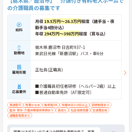
【栃木県／鹿沼市】 介護付き有料老人ホームで
の介護職員の募集です
月収
19.5万円～26.3万円
程度（諸手当・夜
勤手当4回分込）
給料
年収
294万円～398万円
程度（賞与込）
栃木県 鹿沼市 日吉町937-1
勤務地
東武日光線「新鹿沼駅」バス・車6分
正社員(正職員)
雇用形態
■介護職員初任者研修（ヘルパー2級）以上
応募要件
■普通自動車免許（AT限定可）
車通勤可
残業少なめ
無資格OK
年間休日110日以上
研修制度あり
産休･育休･介護休暇取得実績あり
高収入
社会保険完備
交通費支給
退職金制度あり
残業はほぼないのでオフの時間を満喫出来て、家事