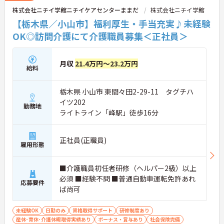
株式会社ニチイ学館ニチイケアセンターままだ
株式会社ニチイ学館
【栃木県／小山市】福利厚生・手当充実♪未経験
OK◎訪問介護にて介護職員募集＜正社員＞
月収
21.4万円～23.2万円
給料
栃木県 小山市 東間々田2-29-11 タグチハ
イツ202
勤務地
ライトライン「峰駅」徒歩16分
正社員(正職員)
雇用形態
■介護職員初任者研修（ヘルパー2級）以上
必須 ■経験不問 ■普通自動車運転免許あれ
応募要件
ば尚可
未経験OK
日勤のみ
資格取得サポート
研修制度あり
産休･育休･介護休暇取得実績あり
ボーナス・賞与あり
社会保険完備