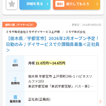
ご興味のある方は、マイナビ介護職までお問い合わ
詳細を見る
無料
紹介してもらう
せください。
通所介護（デイサービス）
更新日：2026年08月03日
ミモザ株式会社ミモザデイサービス上戸祭
ミモザ株式会社
【栃木県／宇都宮市】2026年2月オープン予定！
日勤のみ♪デイサービスで介護職員募集＜正社員
＞
月収
21.0万円～24.6万円
給料
栃木県 宇都宮市 上戸祭町246-1 ハピネスソ
ルファ103
勤務地
東武宇都宮線「東武宇都宮駅」バス・車14
分
正社員(正職員)
雇用形態