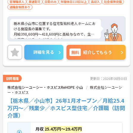
管理職求人
車通勤可
日勤のみ
年間休日110日以上
高収入
社会保険完備
退職金制度あり
栃木県小山市に位置する住宅型有料老人ホームにお
ける施設長の募集です。
月給398,600円～418,600円と高給与なので、生活
を充実させることができます♪
育児休業制度や健康支援制度など、長く勤めやすい
福利厚生が整っています◎
詳細を見る
無料
紹介してもらう
ご興味のある方には面接ポイントをお伝えしますの
で、お気軽にお問い合わせください！
訪問看護
更新日：2026年08月03日
株式会社シーユーシー・ホスピスReHOPE 小山
株式会社シーユーシ
ー・ホスピス
【栃木県／小山市】26年1月オープン／月給25.4
万円～／残業少／ホスピス型住宅／介護職（訪問
介護）
月収
25.4万円～29.4万円