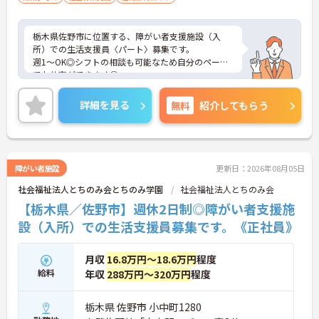
栃木県佐野市に位置する、障がい者支援施設（入
所）での生活支援員〈パート〉募集です。
週1～OK◎シフトの相談も可能なため自分のペース
でお仕事ができます◎
しっかりとしたフォロー体制で、経験に関わらず安
心してスタートできます。
詳細を見る
無料
紹介してもらう
こちらの求人にご興味ある方には、面接対策ポイン
トなど、さらに詳細をお話しいたしますのでお気軽
にご相談ください。
障がい者施設
更新日：2026年08月05日
社会福祉法人とちのみ会とちのみ学園
社会福祉法人とちのみ会
【栃木県／佐野市】週休2日制◎障がい者支援施
設（入所）での生活支援員募集です。《正社員》
月収
16.8万円～18.6万円
程度
給料
年収
288万円～320万円
程度
栃木県 佐野市 小中町1280