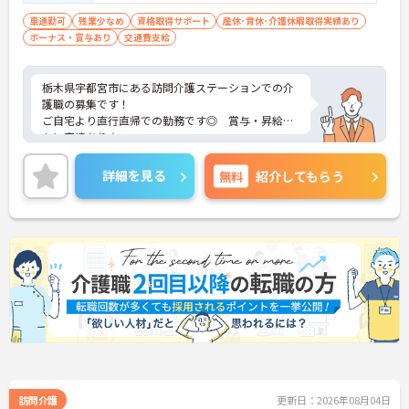
車通勤可
残業少なめ
資格取得サポート
産休･育休･介護休暇取得実績あり
ボーナス・賞与あり
交通費支給
栃木県宇都宮市にある訪問介護ステーションでの介
護職の募集です！
ご自宅より直行直帰での勤務です◎ 賞与・昇給と
もに実績あり☆
しっかりとしたサポート体制なので、経験が無くご
不安な方でもご安心ください♪
詳細を見る
無料
紹介してもらう
ご興味のある方には、面接対策ポイントなど、さら
に詳細をお話しいたしますのでお気軽にご相談くだ
さい！
訪問介護
更新日：2026年08月04日