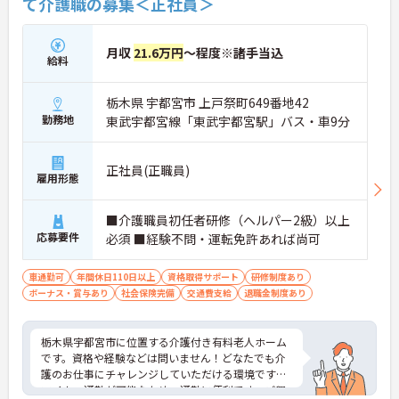
て介護職の募集＜正社員＞
月収
21.6万円
～程度※諸手当込
給料
栃木県 宇都宮市 上戸祭町649番地42
勤務地
東武宇都宮線「東武宇都宮駅」バス・車9分
正社員(正職員)
雇用形態
■介護職員初任者研修（ヘルパー2級）以上
応募要件
必須 ■経験不問・運転免許あれば尚可
車通勤可
年間休日110日以上
資格取得サポート
研修制度あり
ボーナス・賞与あり
社会保険完備
交通費支給
退職金制度あり
栃木県宇都宮市に位置する介護付き有料老人ホーム
です。資格や経験などは問いません！どなたでも介
護のお仕事にチャレンジしていただける環境です。
マイカー通勤が可能なため、通勤に便利です。ご興