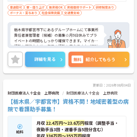
車通勤可
寮・借り上げ
無資格OK
資格取得サポート
研修制度あり
ボーナス・賞与あり
社会保険完備
交通費支給
栃木県宇都宮市下にあるグループホームにて事業所
責任者兼管理者（候補）の募集☆月9日休みでプラ
イベートの時間もしっかり確保できます。マイカー
通勤も可能なため、毎日の通勤も安心です♪ご興味
のある方には、面接対策ポイントなど、さらに詳細
をご案内しますのでお気軽にご相談ください！
詳細を見る
無料
紹介してもらう
更新日：2026年08月04日
財団医療法人十全会 上野病院
財団医療法人十全会 上野病院
【栃木県／宇都宮市】資格不問！地域密着型の病
院で看護助手募集！
月収
22.4万円～23.6万円
程度（調整手当・
夜勤手当3回・遅番手当5回分含む）
給料
年収
336万円～355万円
程度