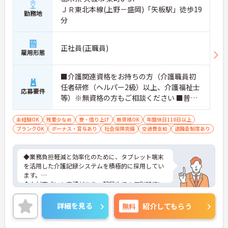
ＪＲ東北本線(上野－盛岡)「矢板駅」徒歩19
勤務地
分
正社員(正職員)
雇用形態
■介護関連資格をお持ちの方（介護職員初
任者研修（ヘルパー2級）以上、介護福祉士
応募要件
等）※無資格の方もご相談ください ■普通
自動車第一種運転免許歓迎 ※夜勤対応必須
（配属サービスに関わらず、介護職正社員
未経験OK
残業少なめ
寮・借り上げ
無資格OK
年間休日110日以上
ブランクOK
ボーナス・賞与あり
は夜勤シフトに入る可能性があります）
社会保険完備
交通費支給
退職金制度あり
◆業務負担軽減と効率化のために、タブレット端末
を活用した介護記録システムを積極的に採用してい
ます。
◆人材育成にも定評があり、配属先での個別研修に
加え、本部主導の集合研修やeラーニングシステムな
ど、未経験からでも着実にスキルアップできる教育
詳細を見る
無料
紹介してもらう
体制が整っています
◆育児・介護支援制度も充実しており、育児休暇取