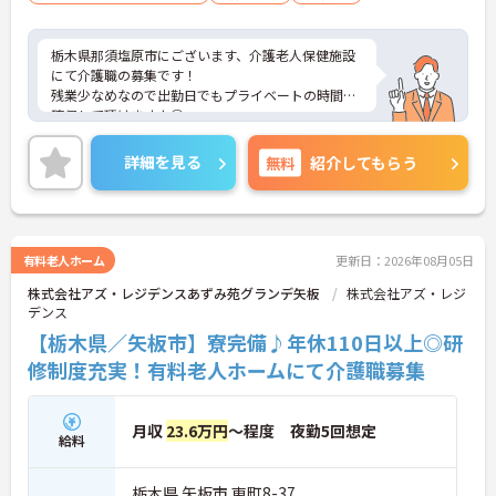
栃木県那須塩原市にございます、介護老人保健施設
にて介護職の募集です！
残業少なめなので出勤日でもプライベートの時間を
確保して頂けますよ◎
またマイカー通勤OKなので、通勤のストレスが少な
いのも嬉しいポイントです。
詳細を見る
無料
紹介してもらう
ご興味ある方には、面接対策ポイントなど、さらに
詳細をお話しいたしますのでお気軽にご相談くださ
い。
有料老人ホーム
更新日：2026年08月05日
株式会社アズ・レジデンスあずみ苑グランデ矢板
株式会社アズ・レジ
デンス
【栃木県／矢板市】寮完備♪年休110日以上◎研
修制度充実！有料老人ホームにて介護職募集
月収
23.6万円
～程度 夜勤5回想定
給料
栃木県 矢板市 東町8-37