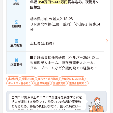
年収
358万円～415万円
賞与込み、夜勤月5
給料
回想定
栃木県 小山市 城東2-18-25
ＪＲ東北本線(上野－盛岡)「小山駅」徒歩14
勤務地
分
正社員(正職員)
雇用形態
■介護職員初任者研修（ヘルパー2級）以上
※有料老人ホーム、特別養護老人ホーム、
応募要件
グループホームなど介護施設での経験ある
方歓迎 ※ホスピス勤務（訪問介護）や「看
取り」が初めての方も可
車通勤可
残業少なめ
託児所・育児補助
年間休日110日以上
ボーナス・賞与あり
社会保険完備
交通費支給
退職金制度あり
全国で30拠点以上のホスピス型住宅を展開する安定
法人が運営する施設です。施設内での訪問介護業務
となるため、移動の負担が少なく、困った時にはす
ぐに仲間に相談できるチーム体制が魅力です。残業