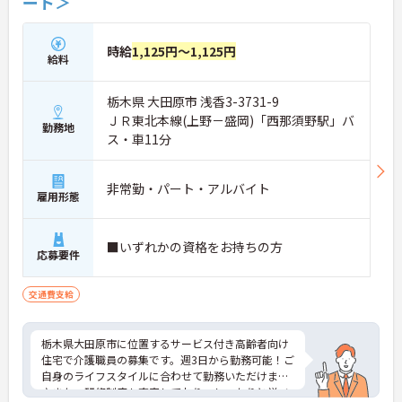
ート＞
時給
1,125円～1,125円
給料
栃木県 大田原市 浅香3-3731-9
ＪＲ東北本線(上野－盛岡)「西那須野駅」バ
勤務地
ス・車11分
非常勤・パート・アルバイト
雇用形態
■いずれかの資格をお持ちの方
応募要件
交通費支給
栃木県大田原市に位置するサービス付き高齢者向け
住宅で介護職員の募集です。週3日から勤務可能！ご
自身のライフスタイルに合わせて勤務いただけます
♪また、研修制度も充実しており、しっかりと学べ