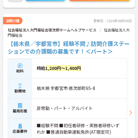
訪問介護
更新日：2026年08月04日
社会福祉法人大門福祉会徳次郎ホームヘルプサービス
社会福祉法人大
門福祉会
【栃木県／宇都宮市】経験不問♪訪問介護ステー
ションでの介護職の募集です！＜パート＞
時給
1,200円～1,400円
給料
栃木県 宇都宮市 徳次郎町65-8
勤務地
非常勤・パート・アルバイト
雇用形態
■経験不問 ■初任者研修・実務者研修いず
応募要件
れか ■普通自動車運転免許(AT限定可)