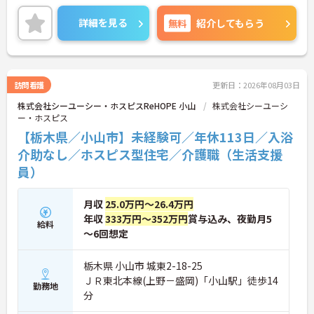
味をお持ちの方はお気軽にお問い合わせください。
詳細を見る
無料
紹介してもらう
訪問看護
更新日：2026年08月03日
株式会社シーユーシー・ホスピスReHOPE 小山
株式会社シーユーシ
ー・ホスピス
【栃木県／小山市】未経験可／年休113日／入浴
介助なし／ホスピス型住宅／介護職（生活支援
員）
月収
25.0万円～26.4万円
年収
333万円～352万円
賞与込み、夜勤月5
給料
～6回想定
栃木県 小山市 城東2-18-25
ＪＲ東北本線(上野－盛岡)「小山駅」徒歩14
勤務地
分