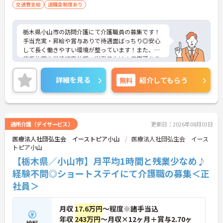
交通費支給
退職金制度あり
栃木県小山市の訪問介護にて介護職員の募集です！
手当充実・昇給や賞与ありで待遇面ばっちり◎安心
して長く働きやすい環境が整っています！また、家
族愛休暇や学校行事休暇、従業員向けの保育所あり
でご家族がいる方でも安心♪駅から徒歩7分と好立
地で通勤しやすい職場なのもうれしいポイント！ご
詳細を見る
無料
紹介してもらう
興味のある方は面接ポイントをお伝えしますので、
お気軽にご連絡ください！
通所介護（デイサービス）
更新日：2026年08月03日
医療法人社団弘生会 イーストピア小山
医療法人社団弘生会 イース
トピア小山
【栃木県／小山市】月平均1時間と残業少なめ♪
経験不問◎ショートステイにて介護職の募集＜正
社員＞
月収
17.6万円
～程度※諸手当込
年収
243万円
～月収×12ヶ月＋賞与2.70ヶ
給料