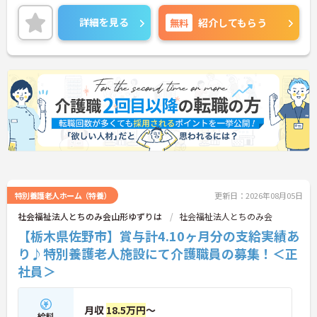
てスキルアップが可能です！ご興味のある方はご面
接のポイントお伝えしますのでご気軽にお問い合わ
詳細を見る
無料
紹介してもらう
せください。
特別養護老人ホーム（特養）
更新日：2026年08月05日
社会福祉法人とちのみ会山形ゆずりは
社会福祉法人とちのみ会
【栃木県佐野市】賞与計4.10ヶ月分の支給実績あ
り♪特別養護老人施設にて介護職員の募集！＜正
社員＞
月収
18.5万円
～
給料