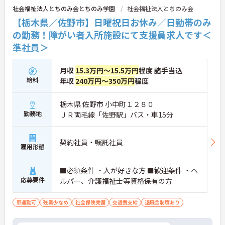
社会福祉法人とちのみ会とちのみ学園
社会福祉法人とちのみ会
【栃木県／佐野市】日曜祝日お休み／日勤帯のみ
の勤務！障がい者入所施設にて支援員求人です＜
準社員＞
月収
15.3万円～15.5万円
程度 諸手当込
給料
年収
240万円～350万円
程度
栃木県 佐野市 小中町１２８０
勤務地
ＪＲ両毛線「佐野駅」バス・車15分
契約社員・嘱託社員
雇用形態
■必須条件 ・人が好きな方 ■歓迎条件 ・ヘ
応募要件
ルパー、介護福祉士等資格保有の方
車通勤可
残業少なめ
社会保険完備
交通費支給
退職金制度あり