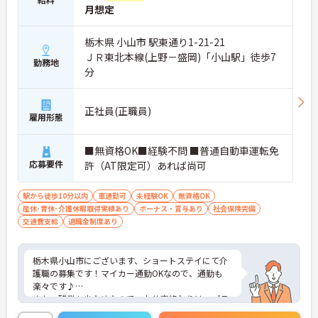
月想定
栃木県 小山市 駅東通り1-21-21
ＪＲ東北本線(上野－盛岡)「小山駅」徒歩7
勤務地
分
正社員(正職員)
雇用形態
■無資格OK■経験不問 ■普通自動車運転免
応募要件
許（AT限定可）あれば尚可
駅から徒歩10分以内
車通勤可
未経験OK
無資格OK
産休･育休･介護休暇取得実績あり
ボーナス・賞与あり
社会保険完備
交通費支給
退職金制度あり
栃木県小山市にございます、ショートステイにて介
護職の募集です！マイカー通勤OKなので、通勤も
楽々です♪
また、残業も少なめなので、お仕事終わりは、プラ
イベートの時間も大切にできます。