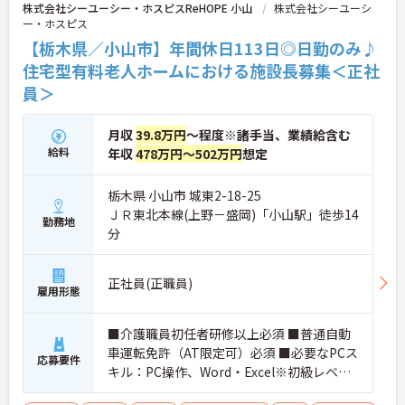
株式会社シーユーシー・ホスピスReHOPE 小山
株式会社シーユーシ
す。
ー・ホスピス
★おすすめPOINT★
【栃木県／小山市】年間休日113日◎日勤のみ♪
【無理なくステップアップできる業務内容】
住宅型有料老人ホームにおける施設長募集＜正社
・実務未経験からでも挑戦可能です
員＞
・入浴介助なし、まずは生活支援や看護師のサポー
トからスタートできます
・資格取得支援制度を活用し、将来的に訪問介護員
月収
39.8万円
～程度※諸手当、業績給含む
を目指せる環境です
給料
年収
478万円～502万円
想定
【手厚い待遇と働きやすさの両立】
・残業は全社平均残業月5時間程度と少なくプライ
ベートの時間を確保できます
栃木県 小山市 城東2-18-25
・3日以上の連続休暇取得で支援金が支給される独
ＪＲ東北本線(上野－盛岡)「小山駅」徒歩14
自の制度があります
勤務地
分
・夏季・冬季の特別休暇があり年間休日は113日し
っかりと休めます
【安心の教育・チームサポート体制】
正社員(正職員)
・手厚い人員配置で困った時もすぐに相談可能です
雇用形態
・2日間のオンライン研修と個人のペースに合わせ
たOJTを実施しています
■介護職員初任者研修以上必須 ■普通自動
車運転免許（AT限定可）必須 ■必要なPCス
応募要件
キル：PC操作、Word・Excel※初級レベル
以上