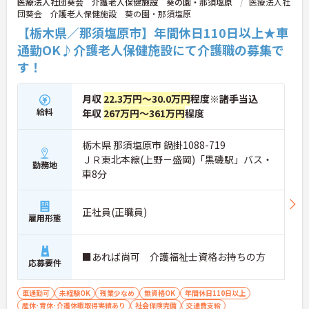
医療法人社団葵会 介護老人保健施設 葵の園・那須塩原
医療法人社
団葵会 介護老人保健施設 葵の園・那須塩原
【栃木県／那須塩原市】年間休日110日以上★車
通勤OK♪介護老人保健施設にて介護職の募集で
す！
月収
22.3万円～30.0万円
程度※諸手当込
給料
年収
267万円～361万円
程度
栃木県 那須塩原市 鍋掛1088-719
ＪＲ東北本線(上野－盛岡)「黒磯駅」バス・
勤務地
車8分
正社員(正職員)
雇用形態
■あれば尚可 介護福祉士資格お持ちの方
応募要件
車通勤可
未経験OK
残業少なめ
無資格OK
年間休日110日以上
産休･育休･介護休暇取得実績あり
社会保険完備
交通費支給