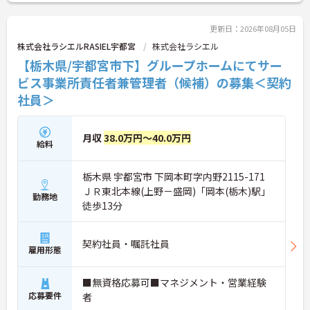
得推進や、学習・健康・食事などに使える独自の福
利厚生ポイント付与など、職員の生活全般を支える
手厚い福利厚生制度を用意しています。
更新日：2026年08月05日
株式会社ラシエルRASIEL宇都宮
株式会社ラシエル
【栃木県/宇都宮市下】グループホームにてサー
ビス事業所責任者兼管理者（候補）の募集＜契約
社員＞
月収
38.0万円～40.0万円
給料
栃木県 宇都宮市 下岡本町字内野2115-171
ＪＲ東北本線(上野－盛岡)「岡本(栃木)駅」
勤務地
徒歩13分
契約社員・嘱託社員
雇用形態
■無資格応募可■マネジメント・営業経験
応募要件
者