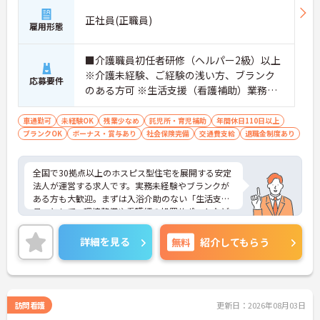
正社員(正職員)
雇用形態
■介護職員初任者研修（ヘルパー2級）以上
※介護未経験、ご経験の浅い方、ブランク
応募要件
のある方可 ※生活支援（看護補助）業務か
ら経験し、訪問介護員へのキャリアアップ
を目指せます
車通勤可
未経験OK
残業少なめ
託児所・育児補助
年間休日110日以上
ブランクOK
ボーナス・賞与あり
社会保険完備
交通費支給
退職金制度あり
全国で30拠点以上のホスピス型住宅を展開する安定
法人が運営する求人です。実務未経験やブランクが
ある方も大歓迎。まずは入浴介助のない「生活支援
員」として、環境整備や看護師の処置サポートなど
の業務からスタートし、無理なくホスピスケアの経
験を積むことができ、ゆくゆくは訪問介護員へステ
詳細を見る
無料
紹介してもらう
ップアップすることも可能です。残業は全社平均月5
時間程度と少なく、連続休暇の取得で支援金が支給
される独自の制度や、自由診療の割引が受けられる
福利厚生も充実しています。手厚い人員配置で、24
時間連携の訪問診療医もいるため、医療依存度の高
訪問看護
更新日：2026年08月03日
い方へのケアもチームで安心して取り組める環境で