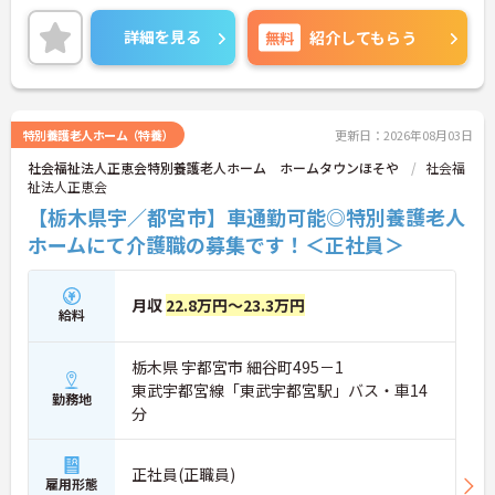
は全社平均残業月5時間程度と少なく、3日以上の連
続休暇で支援金が支給される独自の制度や、美容皮
詳細を見る
無料
紹介してもらう
膚科などの割引が受けられる福利厚生も充実してい
ます。ホスピスケアが初めてでも、充実した入社時
研修と資格取得支援制度を活用し、専門性を高めな
がらご自身のキャリアアップを目指すことができま
す。ご入居者さまの生きる喜びに寄り添いながらチ
特別養護老人ホーム（特養）
更新日：2026年08月03日
ームで協力しながらより良いケアを提供したい方に
社会福祉法人正恵会特別養護老人ホーム ホームタウンほそや
社会福
ぴったりの環境です。
祉法人正恵会
★おすすめPOINT★
【栃木県宇／都宮市】車通勤可能◎特別養護老人
【「看取り・難病ケアのプロ」として成長できる環
ホームにて介護職の募集です！＜正社員＞
境が整っています】
・がん末期・神経難病の方に特化したホスピス型住
宅ならではの専門的なスキルを、日常業務の中で習
月収
22.8万円～23.3万円
得することができます
給料
・入社時は先輩スタッフの同行訪問からスタートす
るため、訪問介護未経験の方も安心して業務に慣れ
栃木県 宇都宮市 細谷町495－1
ることができます
・訪問診療医と24時間連携し、チームで看取りに取
東武宇都宮線「東武宇都宮駅」バス・車14
勤務地
り組む体制が整っているため、「看取りのプロ」と
分
して他施設では得られない経験を積むことができま
す
【頑張りがしっかり給与・評価に反映される職場で
正社員(正職員)
雇用形態
す】