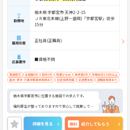
栃木県 宇都宮市 天神2-2-15
ＪＲ東北本線(上野－盛岡)「宇都宮駅」徒歩
勤務地
15分
正社員(正職員)
雇用形態
■資格不問
応募要件
車通勤可
未経験OK
新卒OK
残業少なめ
無資格OK
年間休日110日以上
産休･育休･介護休暇取得実績あり
社会保険完備
交通費支給
退職金制度あり
栃木県宇都宮市に位置する施設での求人です。
福利厚生が整っておりますので安心して就業して頂
けます。
ご興味のある方はお気軽にお問い合わせ下さい。
詳細を見る
無料
紹介してもらう