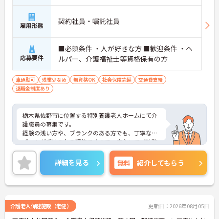
契約社員・嘱託社員
雇用形態
■必須条件 ・人が好きな方 ■歓迎条件 ・ヘ
応募要件
ルパー、介護福祉士等資格保有の方
車通勤可
残業少なめ
無資格OK
社会保険完備
交通費支給
退職金制度あり
栃木県佐野市に位置する特別養護老人ホームにて介
護職員の募集です。
経験の浅い方や、ブランクのある方でも、丁寧なサ
ポートが受けられる環境ですので、安心してご勤務
いただけます！
正社員登用の実績が多数がありますので、働きなが
詳細を見る
無料
紹介してもらう
らスキルアップし、長く働く選択をしていただくこ
ともできます！
ご興味のある方には、面接対策ポイントなど、さら
に詳細をお話しいたしますので、お気軽にご相談く
ださい。
介護老人保健施設（老健）
更新日：2026年08月05日