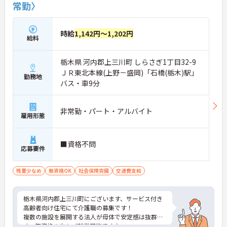
常勤〉
時給
1,142円～1,202円
給料
栃木県 河内郡上三川町 しらさぎ1丁目32-9
ＪＲ東北本線(上野－盛岡)「石橋(栃木)駅」
勤務地
バス・車9分
非常勤・パート・アルバイト
雇用形態
■資格不問
応募要件
残業少なめ
無資格OK
社会保険完備
交通費支給
栃木県河内郡上三川町にございます、サービス付き
高齢者向け住宅にて介護職の募集です！
複数の施設を展開する法人が母体で安定感は抜群で
す。無資格の方もご就業可能です♪