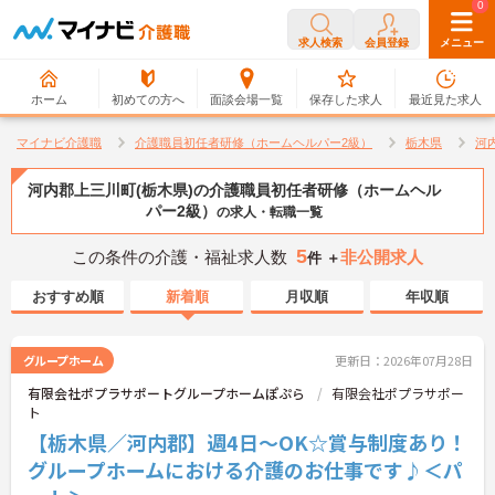
0
0
求人検索
会員登録
メニュー
ホーム
初めての方へ
面談会場一覧
保存した求人
最近見た求人
マイナビ介護職
介護職員初任者研修（ホームヘルパー2級）
栃木県
河
河内郡上三川町(栃木県)の介護職員初任者研修（ホームヘル
パー2級）
の求人・転職一覧
5
この条件の介護・福祉求人数
非公開求人
件 ＋
おすすめ順
新着順
月収順
年収順
グループホーム
更新日：2026年07月28日
有限会社ポプラサポートグループホームぽぷら
有限会社ポプラサポー
ト
【栃木県／河内郡】週4日～OK☆賞与制度あり！
グループホームにおける介護のお仕事です♪＜パ