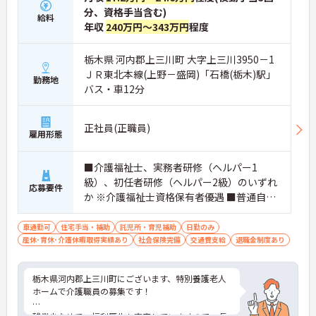
分、資格手当含む)
給料
年収
240万円～343万円
程度
栃木県 河内郡上三川町 大字上三川3950－1
ＪＲ東北本線(上野－盛岡)「石橋(栃木)駅」
勤務地
バス・車12分
正社員(正職員)
雇用形態
■介護福祉士、実務者研修（ヘルパー1
級）、初任者研修（ヘルパー2級）のいずれ
応募要件
か ※介護福祉士資格保有者優遇 ■普通自動
車運転免許(AT限定可)
車通勤可
住宅手当・補助
託児所・育児補助
日勤のみ
産休･育休･介護休暇取得実績あり
社会保険完備
交通費支給
退職金制度あり
栃木県河内郡上三川町にございます、特別養護老人
ホームで介護職員の募集です！