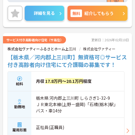
残業少なめで、福利厚生も充実していますので、長
く続けられる環境です。
詳細を見る
無料
紹介してもらう
また、マイカー通勤OKなので、日々の通勤も楽々で
す。
ご興味ある方には、面接のポイントなど、さらに詳
細をお話致しますのでお気軽にご相談ください。
サービス付き高齢者向け住宅（サ高住）
更新日：2026年02月10日
株式会社ヴァティーふるさとホーム上三川
株式会社ヴァティー
【栃木県／河内郡上三川町】無資格可◎サービス
付き高齢者向け住宅にて介護職の募集です！
月収
17.8万円～20.1万円
程度
給料
栃木県 河内郡上三川町 しらさぎ1-32-9
ＪＲ東北本線(上野－盛岡)「石橋(栃木)駅」
勤務地
バス・車14分
正社員(正職員)
雇用形態