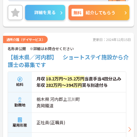
ご興味ある方には、面接対策ポイントなど、さらに
詳細をお話しいたしますのでお気軽にご相談くださ
詳細を見る
無料
紹介してもらう
い！
通所介護（デイサービス）
更新日：2024年12月15日
名称非公開 ※詳細はお問合せください
【栃木県／河内郡】 ショートステイ施設から介
護士の募集です
月収
18.2万円～25.2万円
当直手当4回分込み
給料
年収
282万円～394万円
賞与別途付与
栃木県 河内郡上三川町
勤務地
真岡鐵道
正社員(正職員)
雇用形態