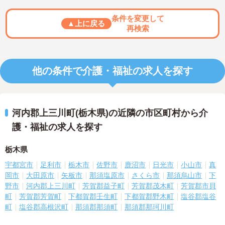
条件を変更して
▲上に戻る
再検索
他の条件で介護・福祉の求人を探す
河内郡上三川町(栃木県)の近隣の市区町村から介
護・福祉の求人を探す
栃木県
宇都宮市
足利市
栃木市
佐野市
鹿沼市
日光市
小山市
真
岡市
大田原市
矢板市
那須塩原市
さくら市
那須烏山市
下
野市
河内郡上三川町
芳賀郡益子町
芳賀郡茂木町
芳賀郡市貝
町
芳賀郡芳賀町
下都賀郡壬生町
下都賀郡野木町
塩谷郡塩谷
町
塩谷郡高根沢町
那須郡那須町
那須郡那珂川町