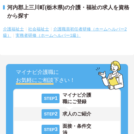
河内郡上三川町(栃木県)の介護・福祉の求人を資格
から探す
介護福祉士
社会福祉士
介護職員初任者研修（ホームヘルパー2
級）
実務者研修（ホームヘルパー1級）
マイナビ介護職に
お気軽にご相談
下さい！
マイナビ介護
1
STEP
職にご登録
2
求人のご紹介
STEP
面接・条件交
3
STEP
渉