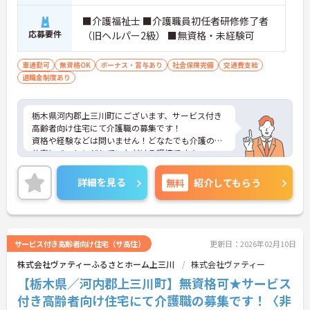
■介護福祉士 ■介護職員初任者研修修了者
応募要件
（旧ヘルパー2級） ■無資格・未経験可
車通勤可
無資格OK
ボーナス・賞与あり
社会保険完備
交通費支給
退職金制度あり
栃木県河内郡上三川町にございます、サービス付き
高齢者向け住宅にて介護職の募集です！
資格や経験などは問いません！どなたでも介護のお
仕事にチャレンジしていただける環境です★
賞与・昇給制度あり！頑張りをしっかりと評価して
いるので、モチベーションを保ちやすい環境です◎
詳細を見る
無料
紹介してもらう
ご興味のある方は、マイナビ介護職までお問い合わ
せください。
サービス付き高齢者向け住宅（サ高住）
更新日：2026年02月10日
株式会社ヴァティーふるさとホーム上三川
株式会社ヴァティー
【栃木県／河内郡上三川町】無資格可★サービス
付き高齢者向け住宅にて介護職の募集です！〈非