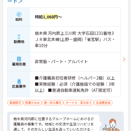
ート＞
時給
1,068円
～
給料
栃木県 河内郡上三川町 大字石田1231番地3
ＪＲ東北本線(上野－盛岡)「雀宮駅」バス・
勤務地
車10分
非常勤・パート・アルバイト
雇用形態
■介護職員初任者研修（ヘルパー2級）以上
■実務経験：必須（介護施設での経験：3年
応募要件
以上） ■普通自動車運転免許（AT限定可）
車通勤可
残業少なめ
夏～秋入職可
ボーナス・賞与あり
交通費支給
栃木県河内郡に位置するグループホームにおける介
護職員の募集です。地域との交流や生活リハビリを
通して、その方らしい生活を送っていいただけるよ