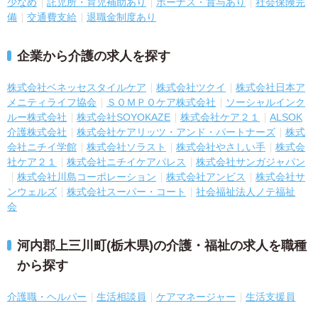
少なめ
託児所・育児補助あり
ボーナス・賞与あり
社会保険完
備
交通費支給
退職金制度あり
企業から介護の求人を探す
株式会社ベネッセスタイルケア
株式会社ツクイ
株式会社日本ア
メニティライフ協会
ＳＯＭＰＯケア株式会社
ソーシャルインク
ルー株式会社
株式会社SOYOKAZE
株式会社ケア２１
ALSOK
介護株式会社
株式会社ケアリッツ・アンド・パートナーズ
株式
会社ニチイ学館
株式会社ソラスト
株式会社やさしい手
株式会
社ケア２１
株式会社ニチイケアパレス
株式会社サンガジャパン
株式会社川島コーポレーション
株式会社アンビス
株式会社サ
ンウェルズ
株式会社スーパー・コート
社会福祉法人ノテ福祉
会
河内郡上三川町(栃木県)の介護・福祉の求人を職種
から探す
介護職・ヘルパー
生活相談員
ケアマネージャー
生活支援員