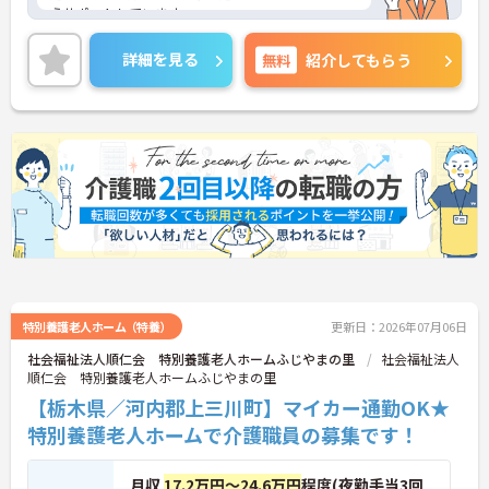
うサポートしています。
残業は月平均1～5時間程度なので、ワークライフバ
ランスを保ちながらご勤務いただけます。これまで
詳細を見る
無料
紹介してもらう
の介護業務経験を活かしながらご勤務いただける職
場です。
ご興味のある方には、面接対策ポイントなど、さら
に詳細をお話しいたしますのでお気軽にご相談くだ
さい！
特別養護老人ホーム（特養）
更新日：2026年07月06日
社会福祉法人順仁会 特別養護老人ホームふじやまの里
社会福祉法人
順仁会 特別養護老人ホームふじやまの里
【栃木県／河内郡上三川町】マイカー通勤OK★
特別養護老人ホームで介護職員の募集です！
月収
17.2万円～24.6万円
程度(夜勤手当3回