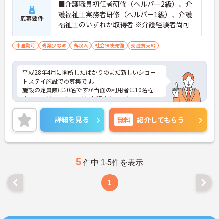
■介護職員初任者研修（ヘルパー2級）、介
護福祉士実務者研修（ヘルパー1級）、介護
応募要件
福祉士のいずれか取得者 ※介護経験者尚可
車通勤可
残業少なめ
高収入
社会保険完備
交通費支給
平成28年4月に開所したばかりのまだ新しいショー
トステイ施設での募集です。
施設の定員数は20名ですが当面の利用者は10名程
度、サービススタッフは5名程度を予定としている
ので、心にゆとりをもって働けます。
ご興味ある方には、面接対策ポイントなど、さらに
詳細を見る
無料
紹介してもらう
詳細をお話しいたしますのでお気軽にご相談くださ
い！
5
件中 1-5件を表示
1