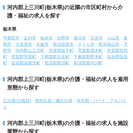
河内郡上三川町(栃木県)の近隣の市区町村から介
護・福祉の求人を探す
栃木県
宇都宮市
足利市
栃木市
佐野市
鹿沼市
日光市
小山市
真
岡市
大田原市
矢板市
那須塩原市
さくら市
那須烏山市
下
野市
河内郡上三川町
芳賀郡益子町
芳賀郡茂木町
芳賀郡市貝
町
芳賀郡芳賀町
下都賀郡壬生町
下都賀郡野木町
塩谷郡塩谷
町
塩谷郡高根沢町
那須郡那須町
那須郡那珂川町
河内郡上三川町(栃木県)の介護・福祉の求人を雇用
形態から探す
正社員(正職員)
契約社員・嘱託社員
非常勤・パート・アルバイ
ト
河内郡上三川町(栃木県)の介護・福祉の求人を施設
業態から探す