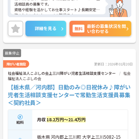
活相談員の募集です。
資格や経験を活かしてお仕事スタート♪長期安定勤
務されたい方におススメの職場です。
ご興味ある方には、面接対策ポイントなど、さらに
最新の募集状況を問
詳細をお話しいたしますのでお気軽にご相談くださ
詳細を見る
無料
い合わせる
い！
募集停止
障がい者施設
更新日：2026年01月20日
社会福祉法人こぶしの会上三川障がい児者生活相談支援センター
社会
福祉法人こぶしの会
【栃木県／河内郡】日勤のみ◎日祝休み♪障がい
児者生活相談支援センターで常勤生活支援員募集
＜契約社員＞
月収
18.2万円～21.4万円
給料
栃木県 河内郡上三川町 大字上三川5082-15