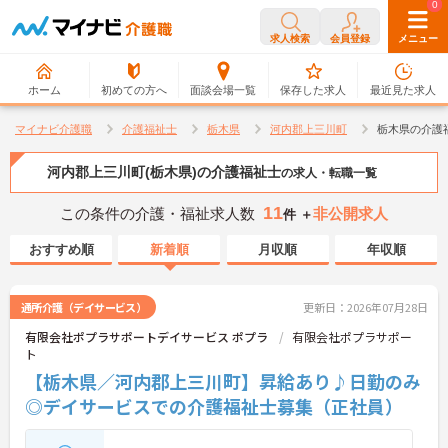
0
0
求人検索
会員登録
メニュー
ホーム
初めての方へ
面談会場一覧
保存した求人
最近見た求人
マイナビ介護職
介護福祉士
栃木県
河内郡上三川町
栃木県の介護
河内郡上三川町(栃木県)の介護福祉士
の求人・転職一覧
11
この条件の介護・福祉求人数
非公開求人
件 ＋
おすすめ順
新着順
月収順
年収順
通所介護（デイサービス）
更新日：2026年07月28日
有限会社ポプラサポートデイサービス ポプラ
有限会社ポプラサポー
ト
【栃木県／河内郡上三川町】昇給あり♪日勤のみ
◎デイサービスでの介護福祉士募集（正社員）