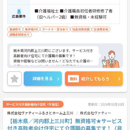
■介護福祉士 ■介護職員初任者研修修了者
応募要件
（旧ヘルパー2級） ■無資格・未経験可
車通勤可
無資格OK
ボーナス・賞与あり
社会保険完備
交通費支給
退職金制度あり
栃木県河内郡上三川町にございます、サービス付き
高齢者向け住宅にて介護職の募集です！
資格や経験などは問いません！どなたでも介護のお
仕事にチャレンジしていただける環境です★
賞与・昇給制度あり！頑張りをしっかりと評価して
いるので、モチベーションを保ちやすい環境です◎
詳細を見る
無料
紹介してもらう
ご興味のある方は、マイナビ介護職までお問い合わ
せください。
サービス付き高齢者向け住宅（サ高住）
更新日：2026年02月10日
株式会社ヴァティーふるさとホーム上三川
株式会社ヴァティー
【栃木県／河内郡上三川町】無資格可★サービス
付き高齢者向け住宅にて介護職の募集です！〈非