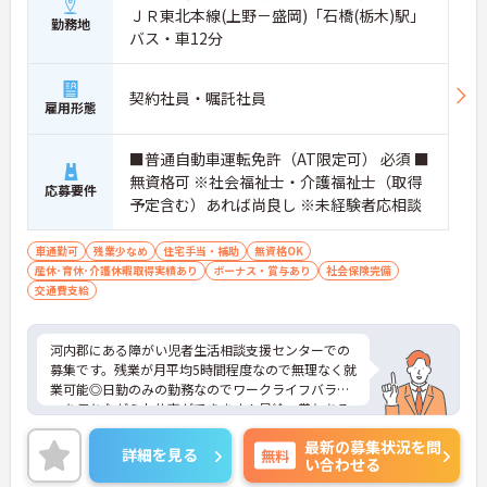
ＪＲ東北本線(上野－盛岡)「石橋(栃木)駅」
勤務地
バス・車12分
契約社員・嘱託社員
雇用形態
■普通自動車運転免許（AT限定可） 必須 ■
無資格可 ※社会福祉士・介護福祉士（取得
応募要件
予定含む）あれば尚良し ※未経験者応相談
車通勤可
残業少なめ
住宅手当・補助
無資格OK
産休･育休･介護休暇取得実績あり
ボーナス・賞与あり
社会保険完備
交通費支給
河内郡にある障がい児者生活相談支援センターでの
募集です。残業が月平均5時間程度なので無理なく就
業可能◎日勤のみの勤務なのでワークライフバラン
スを保ちながらお仕事ができます！昇給・賞与ある
ため頑張りをしっかり評価される職場です♪ご興味
最新の募集状況を問
ある方は面接ポイントをお伝えしますので、お気軽
詳細を見る
無料
い合わせる
にご連絡ください。