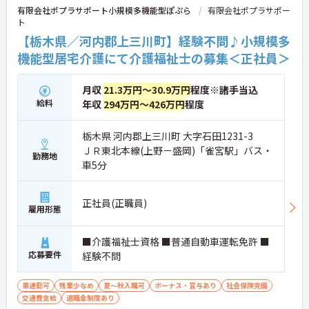
有限会社ポプラサポート小規模多機能型ぽぷら
有限会社ポプラサポー
ト
【栃木県／河内郡上三川町】経験不問♪小規模多
機能型居宅介護にて介護福祉士の募集＜正社員＞
月収
21.3万円～30.9万円
程度※諸手当込
給料
年収
294万円～426万円
程度
栃木県 河内郡上三川町 大字石田1231-3
ＪＲ東北本線(上野－盛岡)「雀宮駅」バス・
勤務地
車5分
正社員(正職員)
雇用形態
■介護福祉士資格 ■普通自動車運転免許 ■
応募要件
経験不問
車通勤可
残業少なめ
夏～秋入職可
ボーナス・賞与あり
社会保険完備
交通費支給
退職金制度あり