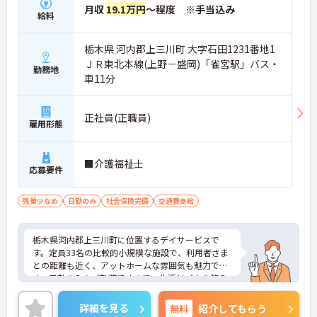
月収
19.1万円
～程度 ※手当込み
給料
栃木県 河内郡上三川町 大字石田1231番地1
ＪＲ東北本線(上野－盛岡)「雀宮駅」バス・
勤務地
車11分
正社員(正職員)
雇用形態
■介護福祉士
応募要件
残業少なめ
日勤のみ
社会保険完備
交通費支給
栃木県河内郡上三川町に位置するデイサービスで
す。定員33名の比較的小規模な施設で、利用者さま
との距離も近く、アットホームな雰囲気も魅力で
す。日勤のみのご勤務ですので、生活リズムを整え
やすく無理なくご勤務いただけます♪
ご興味ある方には、面接対策ポイントなど、さらに
詳細を見る
無料
紹介してもらう
詳細をお話しいたしますのでお気軽にご相談くださ