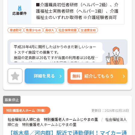
■介護職員初任者研修（ヘルパー2級）、介
護福祉士実務者研修（ヘルパー1級）、介護
応募要件
福祉士のいずれか取得者 ※介護経験者尚可
車通勤可
残業少なめ
高収入
社会保険完備
交通費支給
平成28年4月に開所したばかりのまだ新しいショー
トステイ施設での募集です。
施設の定員数は20名ですが当面の利用者は10名程
度、サービススタッフは5名程度を予定としている
ので、心にゆとりをもって働けます。
ご興味ある方には、面接対策ポイントなど、さらに
詳細を見る
無料
紹介してもらう
詳細をお話しいたしますのでお気軽にご相談くださ
い！
募集停止
特別養護老人ホーム（特養）
更新日：2026年02月16日
社会福祉法人順仁会 特別養護老人ホームふじやまの里
社会福祉法人
順仁会 特別養護老人ホームふじやまの里
【栃木県／河内群】駅近で通勤便利！マイカー通