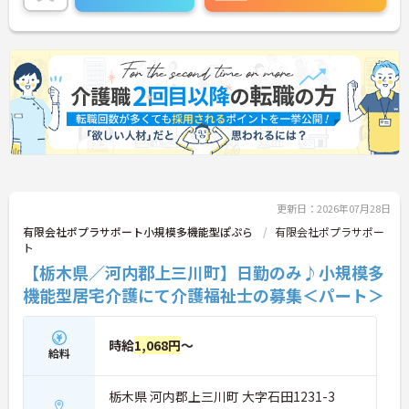
い！
更新日：2026年07月28日
有限会社ポプラサポート小規模多機能型ぽぷら
有限会社ポプラサポー
ト
【栃木県／河内郡上三川町】日勤のみ♪小規模多
機能型居宅介護にて介護福祉士の募集＜パート＞
時給
1,068円
～
給料
栃木県 河内郡上三川町 大字石田1231-3