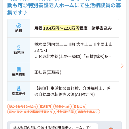
勤も可◎特別養護老人ホームにて生活相談員の募
集です♪
月収
18.4万円～22.0万円
程度 諸手当込み
給料
栃木県 河内郡上三川町 大字上三川字冨士山
3375-1
勤務地
ＪＲ東北本線(上野－盛岡)「石橋(栃木)駅」
徒歩10分
正社員(正職員)
雇用形態
【必須】生活相談員経験、介護福祉士、普
応募要件
通自動車運転免許必須(AT限定可)
駅から徒歩10分以内
車通勤可
残業少なめ
日勤のみ
産休･育休･介護休暇取得実績あり
社会保険完備
退職金制度あり
栃木県河内群に位置する特別養護老人ホームにて生