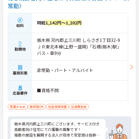
常勤〉
時給
1,142円～1,202円
給料
栃木県 河内郡上三川町 しらさぎ1丁目32-9
ＪＲ東北本線(上野－盛岡)「石橋(栃木)駅」
勤務地
バス・車9分
非常勤・パート・アルバイト
雇用形態
■資格不問
応募要件
残業少なめ
無資格OK
社会保険完備
交通費支給
栃木県河内郡上三川町にございます、サービス付き
高齢者向け住宅にて介護職の募集です！
複数の施設を展開する法人が母体で安定感は抜群で