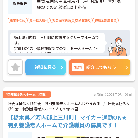
■普通自動車運転免許（AT限定可） ※介護
応募要件
施設での経験3年以上必須
残業少なめ
夏～秋入職可
社会保険完備
交通費支給
退職金制度あり
栃木県河内郡上三川町に位置するグループホームで
す。
定員18名の小規模施設ですので、お一人お一人に合
わせたサポートを実現いただけます。
残業はほとんどありませんので、メリハリつけてご
就業いただけます。
詳細を見る
無料
紹介してもらう
ご興味ある方には、面接対策ポイントなど、さらに
詳細をお話しいたしますのでお気軽にご相談くださ
い！
特別養護老人ホーム（特養）
更新日：2026年07月06日
社会福祉法人順仁会 特別養護老人ホームふじやまの里
社会福祉法人
順仁会 特別養護老人ホームふじやまの里
【栃木県／河内郡上三川町】マイカー通勤OK★
特別養護老人ホームで介護職員の募集です！