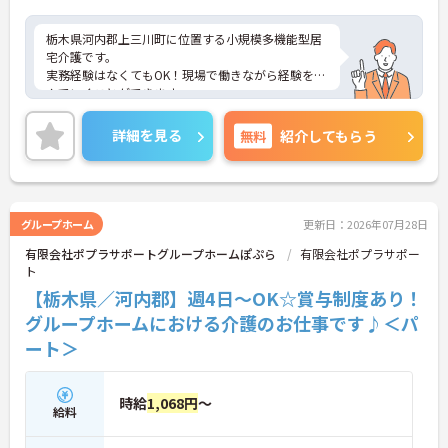
栃木県河内郡上三川町に位置する小規模多機能型居
宅介護です。
実務経験はなくてもOK！現場で働きながら経験を積
んでいくことができます。
マイカー通勤可能なので行き帰りがスムーズです。
ご興味をお持ちの方はお気軽にお問い合わせくださ
詳細を見る
無料
紹介してもらう
い。
グループホーム
更新日：2026年07月28日
有限会社ポプラサポートグループホームぽぷら
有限会社ポプラサポー
ト
【栃木県／河内郡】週4日～OK☆賞与制度あり！
グループホームにおける介護のお仕事です♪＜パ
ート＞
時給
1,068円
～
給料