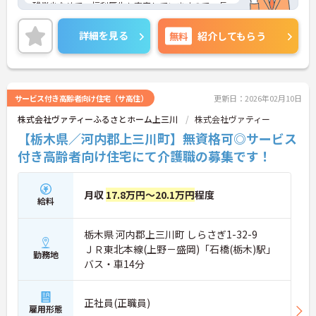
残業少なめで、福利厚生も充実していますので、長
く続けられる環境です。
詳細を見る
無料
紹介してもらう
また、マイカー通勤OKなので、日々の通勤も楽々で
す。
ご興味ある方には、面接のポイントなど、さらに詳
細をお話致しますのでお気軽にご相談ください。
サービス付き高齢者向け住宅（サ高住）
更新日：2026年02月10日
株式会社ヴァティーふるさとホーム上三川
株式会社ヴァティー
【栃木県／河内郡上三川町】無資格可◎サービス
付き高齢者向け住宅にて介護職の募集です！
月収
17.8万円～20.1万円
程度
給料
栃木県 河内郡上三川町 しらさぎ1-32-9
ＪＲ東北本線(上野－盛岡)「石橋(栃木)駅」
勤務地
バス・車14分
正社員(正職員)
雇用形態