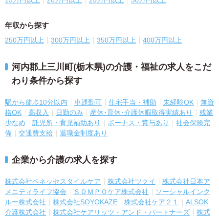
15万円以上
20万円以上
25万円以上
30万円以上
年収から探す
250万円以上
300万円以上
350万円以上
400万円以上
河内郡上三川町(栃木県)の介護・福祉の求人をこだ
わり条件から探す
駅から徒歩10分以内
車通勤可
住宅手当・補助
未経験OK
無資
格OK
高収入
日勤のみ
産休･育休･介護休暇取得実績あり
残業
少なめ
託児所・育児補助あり
ボーナス・賞与あり
社会保険完
備
交通費支給
退職金制度あり
企業から介護の求人を探す
株式会社ベネッセスタイルケア
株式会社ツクイ
株式会社日本ア
メニティライフ協会
ＳＯＭＰＯケア株式会社
ソーシャルインク
ルー株式会社
株式会社SOYOKAZE
株式会社ケア２１
ALSOK
介護株式会社
株式会社ケアリッツ・アンド・パートナーズ
株式