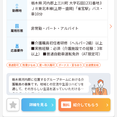
栃木県 河内郡上三川町 大字石田1231番地3
ＪＲ東北本線(上野－盛岡)「雀宮駅」バス・
勤務地
車10分
非常勤・パート・アルバイト
雇用形態
■介護職員初任者研修（ヘルパー2級）以上
■実務経験：必須（介護施設での経験：3年
応募要件
以上） ■普通自動車運転免許（AT限定可）
車通勤可
残業少なめ
夏～秋入職可
ボーナス・賞与あり
交通費支給
栃木県河内郡に位置するグループホームにおける介
護職員の募集です。地域との交流や生活リハビリを
通して、その方らしい生活を送っていいただけるよ
うサポートしています。
残業は月平均1～5時間程度なので、ワークライフバ
ランスを保ちながらご勤務いただけます。これまで
詳細を見る
無料
紹介してもらう
の介護業務経験を活かしながらご勤務いただける職
場です。
ご興味のある方には、面接対策ポイントなど、さら