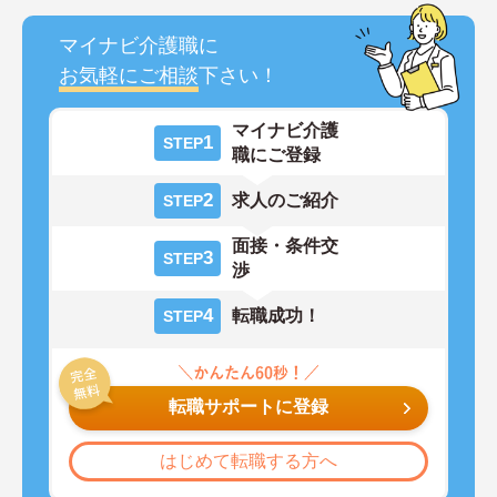
マイナビ介護職に
お気軽にご相談
下さい！
マイナビ介護
1
STEP
職にご登録
2
求人のご紹介
STEP
面接・条件交
3
STEP
渉
4
転職成功！
STEP
転職サポートに登録
はじめて転職する方へ