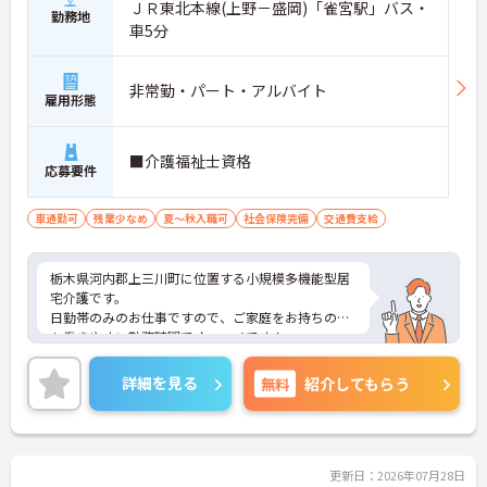
ＪＲ東北本線(上野－盛岡)「雀宮駅」バス・
勤務地
車5分
非常勤・パート・アルバイト
雇用形態
■介護福祉士資格
応募要件
車通勤可
残業少なめ
夏～秋入職可
社会保険完備
交通費支給
栃木県河内郡上三川町に位置する小規模多機能型居
宅介護です。
日勤帯のみのお仕事ですので、ご家庭をお持ちの方
も働きやすい勤務時間でオススメです！
マイカー通勤可能なので行き帰りがスムーズです。
ご興味をお持ちの方はお気軽にお問い合わせくださ
詳細を見る
無料
紹介してもらう
い。
更新日：2026年07月28日