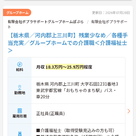
に詳細をお話しいたしますのでお気軽にご相談くだ
さい！
グループホーム
更新日：2026年07月28日
有限会社ポプラサポートグループホームぽぷら
有限会社ポプラサポー
ト
【栃木県／河内郡上三川町】残業少なめ／各種手
当充実／グループホームでの介護職＜介護福祉士
＞
月収
18.3万円～25.9万円
程度
給料
栃木県 河内郡上三川町 大字石田1231番地3
東武宇都宮線「おもちゃのまち駅」バス・
勤務地
車20分
正社員(正職員)
雇用形態
■介護福祉士（取得受験見込みの方も可）