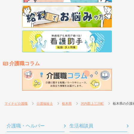
介護職コラム
マイナビ介護職
介護福祉士
栃木県
河内郡上三川町
栃木県の介護
介護職・ヘルパー
生活相談員