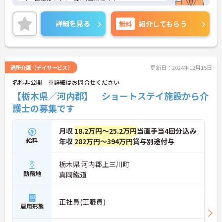
す。無資格の方もご就業可能です♪
ご興味ある方には、面接対策ポイントなど、さらに
詳細をお話しいたしますのでお気軽にご相談くださ
詳細を見る
無料
紹介してもらう
い！
通所介護（デイサービス）
更新日：2024年12月15日
名称非公開 ※詳細はお問合せください
【栃木県／河内郡】 ショートステイ施設から介
護士の募集です
月収
18.2万円～25.2万円
当直手当4回分込み
給料
年収
282万円～394万円
賞与別途付与
栃木県 河内郡上三川町
勤務地
真岡鐵道
正社員(正職員)
雇用形態