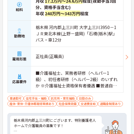
月収
17.2万円～24.6万円
程度(夜勤手当3回
分、資格手当含む)
給料
年収
240万円～343万円
程度
栃木県 河内郡上三川町 大字上三川3950－1
ＪＲ東北本線(上野－盛岡)「石橋(栃木)駅」
勤務地
バス・車12分
正社員(正職員)
雇用形態
■介護福祉士、実務者研修（ヘルパー1
級）、初任者研修（ヘルパー2級）のいずれ
応募要件
か ※介護福祉士資格保有者優遇 ■普通自動
車運転免許(AT限定可)
車通勤可
住宅手当・補助
託児所・育児補助
日勤のみ
産休･育休･介護休暇取得実績あり
社会保険完備
交通費支給
退職金制度あり
栃木県河内郡上三川町にございます、特別養護老人
ホームで介護職員の募集です！