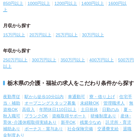
850円以上
1000円以上
1200円以上
1400円以上
1600円以
上
月収から探す
15万円以上
20万円以上
25万円以上
30万円以上
年収から探す
250万円以上
300万円以上
350万円以上
400万円以上
500万円
以上
栃木県の介護・福祉の求人をこだわり条件から探す
夜勤専従
駅から徒歩10分以内
車通勤可
寮・借り上げ
住宅手
当・補助
オープニングスタッフ募集
未経験OK
管理職求人
無
資格OK
高収入
年間休日110日以上
土日祝休
日勤のみ
夏～
秋入職可
ブランクOK
資格取得サポート
研修制度あり
産休･
育休･介護休暇取得実績あり
新卒OK
残業少なめ
託児所・育児
補助あり
ボーナス・賞与あり
社会保険完備
交通費支給
退職
金制度あり