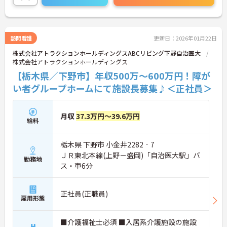
訪問看護
更新日：2026年01月22日
株式会社アトラクションホールディングスABCリビング下野自治医大
株式会社アトラクションホールディングス
【栃木県／下野市】年収500万～600万円！障が
い者グループホームにて施設長募集♪＜正社員＞
月収
37.3万円～39.6万円
給料
栃木県 下野市 小金井2282‐7
ＪＲ東北本線(上野－盛岡)「自治医大駅」バ
勤務地
ス・車6分
正社員(正職員)
雇用形態
■介護福祉士必須 ■入居系介護施設の施設