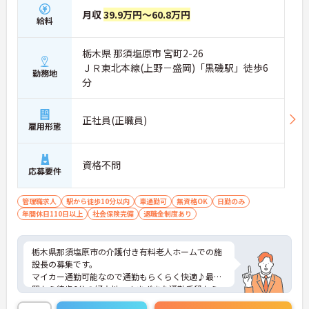
月収
39.9万円～60.8万円
給料
栃木県 那須塩原市 宮町2-26
ＪＲ東北本線(上野－盛岡)「黒磯駅」徒歩6
勤務地
分
正社員(正職員)
雇用形態
資格不問
応募要件
管理職求人
駅から徒歩10分以内
車通勤可
無資格OK
日勤のみ
年間休日110日以上
社会保険完備
退職金制度あり
栃木県那須塩原市の介護付き有料老人ホームでの施
設長の募集です。
マイカー通勤可能なので通勤もらくらく快適♪最寄
駅から徒歩6分の好立地、さまざまな通勤手段から
検討できます！