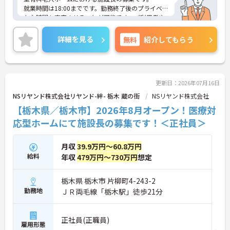
就業時間は18:00までです。勤務終了後のプライベー
トな時間も充実させることが可能です。ご利用者や
スタッフなど、どんな方とも円滑にコミュニケーシ
ョンをとれる方を募集しています。
詳細を見る
無料
紹介してもらう
ご興味のある方には、面接対策ポイントなど、さら
に詳細をご案内しますのでお気軽にご相談くださ
い！
更新日：2026年07月16日
NSリヤンド株式会社リヤンド-絆- 栃木 蔵の街
NSリヤンド株式会社
【栃木県／栃木市】2026年8月オープン！医療対
応型ホームにて施設長の募集です！＜正社員＞
月収
39.9万円～60.8万円
給料
年収
479万円～730万円
想定
栃木県 栃木市 片柳町4-243-2
勤務地
ＪＲ両毛線「栃木駅」徒歩21分
正社員(正職員)
雇用形態