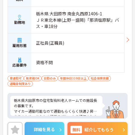
栃木県 大田原市 南金丸西原1406-1
ＪＲ東北本線(上野－盛岡)「那須塩原駅」バ
勤務地
ス・車18分
正社員(正職員)
雇用形態
資格不問
応募要件
車通勤可
無資格OK
日勤のみ
年間休日110日以上
社会保険完備
退職金制度あり
栃木県大田原市の住宅型有料老人ホームでの施設長
の募集です。
マイカー通勤可能なので通勤もらくらく快適♪昇給
ありのため、あなたの頑張りがしっかり評価されま
す。
ご興味のある方は、面接のポイントをお伝えします
詳細を見る
無料
紹介してもらう
のでお気軽にお問い合せください。