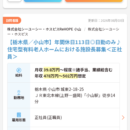
訪問看護
更新日：2026年08月03日
株式会社シーユーシー・ホスピスReHOPE 小山
株式会社シーユーシ
ー・ホスピス
【栃木県／小山市】年間休日113日◎日勤のみ♪
住宅型有料老人ホームにおける施設長募集＜正社
員＞
月収
39.8万円
～程度※諸手当、業績給含む
給料
年収
478万円～502万円
想定
栃木県 小山市 城東2-18-25
ＪＲ東北本線(上野－盛岡)「小山駅」徒歩14
勤務地
分
正社員(正職員)
雇用形態