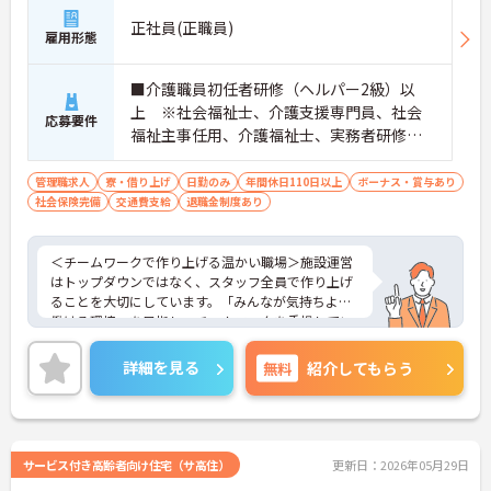
正社員(正職員)
雇用形態
■介護職員初任者研修（ヘルパー2級）以
上 ※社会福祉士、介護支援専門員、社会
応募要件
福祉主事任用、介護福祉士、実務者研修歓
迎 ■管理職、生活相談員、サービス提供責
任者、またはそれらに類する職種での業務
管理職求人
寮・借り上げ
日勤のみ
年間休日110日以上
ボーナス・賞与あり
社会保険完備
交通費支給
経験をお持ちの方 ■普通自動車免許（AT
退職金制度あり
限定可）必須
＜チームワークで作り上げる温かい職場＞施設運営
はトップダウンではなく、スタッフ全員で作り上げ
ることを大切にしています。「みんなが気持ちよく
働ける環境」を目指し、チームワークを重視してい
るのが特徴です。裁量が大きく任される部分も多い
ため、アイデアや気配りがダイレクトに施設の雰囲
詳細を見る
無料
紹介してもらう
気を良くし、スタッフの笑顔につながるやりがいを
感じられます。
＜学びを応援！充実の研修と資格手当＞「管理職専
用研修」をはじめ、コンプライアンス研修や職種別
専門研修など、成長を支えるプログラムが豊富で
サービス付き高齢者向け住宅（サ高住）
更新日：2026年05月29日
す。また、資格取得への評価も手厚く、スキルアッ