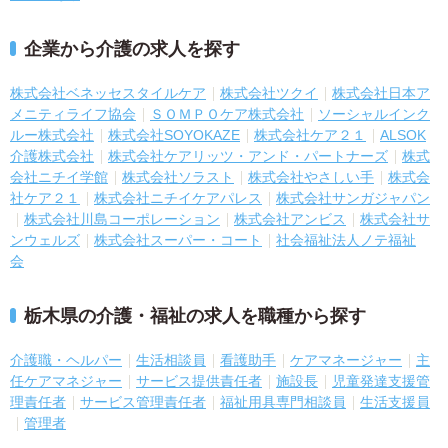
企業から介護の求人を探す
株式会社ベネッセスタイルケア
株式会社ツクイ
株式会社日本ア
メニティライフ協会
ＳＯＭＰＯケア株式会社
ソーシャルインク
ルー株式会社
株式会社SOYOKAZE
株式会社ケア２１
ALSOK
介護株式会社
株式会社ケアリッツ・アンド・パートナーズ
株式
会社ニチイ学館
株式会社ソラスト
株式会社やさしい手
株式会
社ケア２１
株式会社ニチイケアパレス
株式会社サンガジャパン
株式会社川島コーポレーション
株式会社アンビス
株式会社サ
ンウェルズ
株式会社スーパー・コート
社会福祉法人ノテ福祉
会
栃木県の介護・福祉の求人を職種から探す
介護職・ヘルパー
生活相談員
看護助手
ケアマネージャー
主
任ケアマネジャー
サービス提供責任者
施設長
児童発達支援管
理責任者
サービス管理責任者
福祉用具専門相談員
生活支援員
管理者