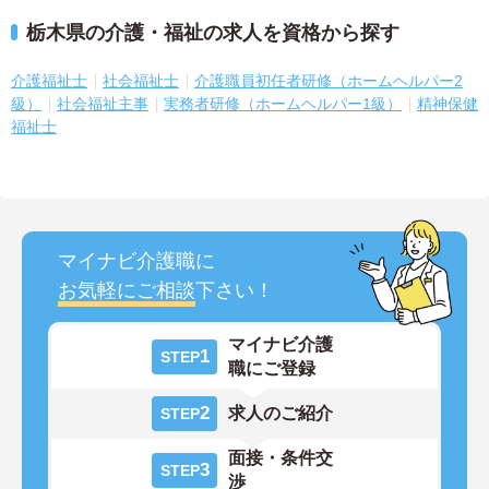
栃木県の介護・福祉の求人を資格から探す
介護福祉士
社会福祉士
介護職員初任者研修（ホームヘルパー2
級）
社会福祉主事
実務者研修（ホームヘルパー1級）
精神保健
福祉士
マイナビ介護職に
お気軽にご相談
下さい！
マイナビ介護
1
STEP
職にご登録
2
求人のご紹介
STEP
面接・条件交
3
STEP
渉