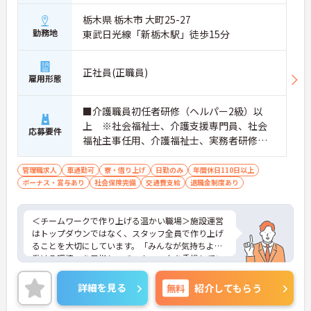
栃木県 栃木市 大町25-27
勤務地
東武日光線「新栃木駅」徒歩15分
正社員(正職員)
雇用形態
■介護職員初任者研修（ヘルパー2級）以
上 ※社会福祉士、介護支援専門員、社会
応募要件
福祉主事任用、介護福祉士、実務者研修歓
迎 ■管理職、生活相談員、サービス提供責
任者、またはそれらに類する職種での業務
管理職求人
車通勤可
寮・借り上げ
日勤のみ
年間休日110日以上
ボーナス・賞与あり
経験をお持ちの方 ■普通自動車免許（AT
社会保険完備
交通費支給
退職金制度あり
限定可）必須
＜チームワークで作り上げる温かい職場＞施設運営
はトップダウンではなく、スタッフ全員で作り上げ
ることを大切にしています。「みんなが気持ちよく
働ける環境」を目指し、チームワークを重視してい
るのが特徴です。裁量が大きく任される部分も多い
ため、アイデアや気配りがダイレクトに施設の雰囲
詳細を見る
無料
紹介してもらう
気を良くし、スタッフの笑顔につながるやりがいを
感じられます。