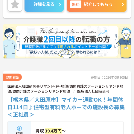
ご興味のある方は、面接のポイントをお伝えします
詳細を見る
無料
紹介してもらう
のでお気軽にお問い合せください。
訪問看護
更新日：2026年08月05日
医療法人社団萌彰会リヤンド-絆-那須/訪問看護ステーションリヤンド那
須/訪問介護ステーションリヤンド那須
医療法人社団萌彰会
【栃木県／大田原市】マイカー通勤OK！年間休
日114日♪住宅型有料老人ホーでの施設長の募集
＜正社員＞
月収
39.4万円
～
給料