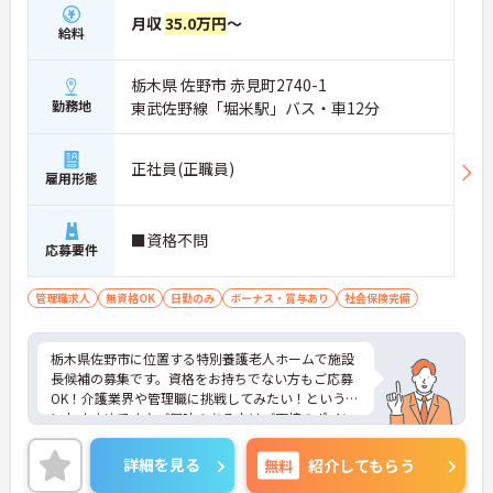
月収
35.0万円
～
給料
栃木県 佐野市 赤見町2740-1
勤務地
東武佐野線「堀米駅」バス・車12分
正社員(正職員)
雇用形態
■資格不問
応募要件
管理職求人
無資格OK
日勤のみ
ボーナス・賞与あり
社会保険完備
栃木県佐野市に位置する特別養護老人ホームで施設
長候補の募集です。資格をお持ちでない方もご応募
OK！介護業界や管理職に挑戦してみたい！という方
におすすめです♪ご興味のある方はご面接のポイン
トお伝えしますのでご気軽にお問い合わせくださ
い。
詳細を見る
無料
紹介してもらう