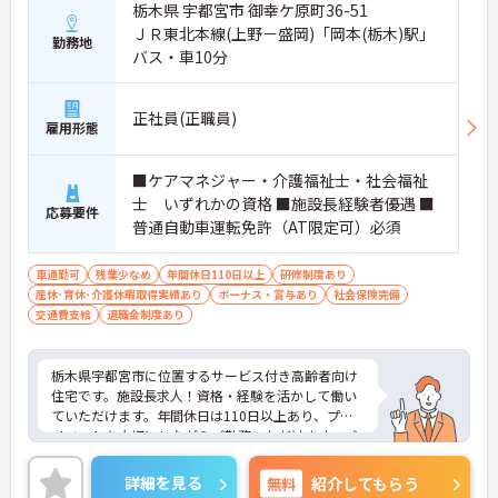
栃木県 宇都宮市 御幸ケ原町36-51
ＪＲ東北本線(上野－盛岡)「岡本(栃木)駅」
勤務地
バス・車10分
正社員(正職員)
雇用形態
■ケアマネジャー・介護福祉士・社会福祉
士 いずれかの資格 ■施設長経験者優遇 ■
応募要件
普通自動車運転免許（AT限定可）必須
車通勤可
残業少なめ
年間休日110日以上
研修制度あり
産休･育休･介護休暇取得実績あり
ボーナス・賞与あり
社会保険完備
交通費支給
退職金制度あり
栃木県宇都宮市に位置するサービス付き高齢者向け
住宅です。施設長求人！資格・経験を活かして働い
ていただけます。年間休日は110日以上あり、プラ
イベートを大切にしながらご勤務いただけます。ご
興味をお持ちの方はお気軽にお問い合わせくださ
い。
詳細を見る
無料
紹介してもらう