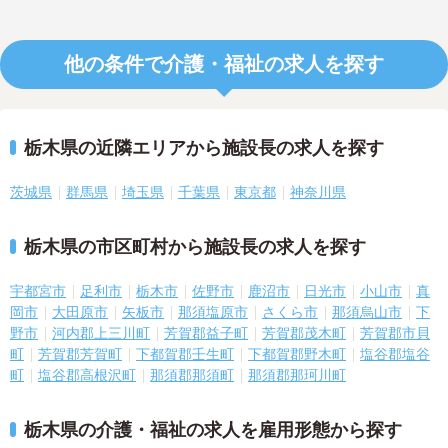
他の条件で介護・福祉の求人を探す
栃木県の近隣エリアから施設長の求人を探す
茨城県
群馬県
埼玉県
千葉県
東京都
神奈川県
栃木県の市区町村から施設長の求人を探す
宇都宮市
足利市
栃木市
佐野市
鹿沼市
日光市
小山市
真
岡市
大田原市
矢板市
那須塩原市
さくら市
那須烏山市
下
野市
河内郡上三川町
芳賀郡益子町
芳賀郡茂木町
芳賀郡市貝
町
芳賀郡芳賀町
下都賀郡壬生町
下都賀郡野木町
塩谷郡塩谷
町
塩谷郡高根沢町
那須郡那須町
那須郡那珂川町
栃木県の介護・福祉の求人を雇用形態から探す