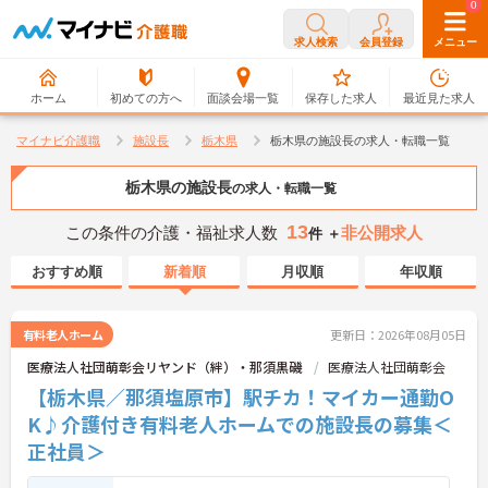
0
0
求人検索
会員登録
メニュー
ホーム
初めての方へ
面談会場一覧
保存した求人
最近見た求人
マイナビ介護職
施設長
栃木県
栃木県の施設長の求人・転職一覧
栃木県の施設長
の求人・転職一覧
13
この条件の介護・福祉求人数
非公開求人
件 ＋
おすすめ順
新着順
月収順
年収順
有料老人ホーム
更新日：2026年08月05日
医療法人社団萌彰会リヤンド（絆）・那須黒磯
医療法人社団萌彰会
【栃木県／那須塩原市】駅チカ！マイカー通勤O
K♪介護付き有料老人ホームでの施設長の募集＜
正社員＞