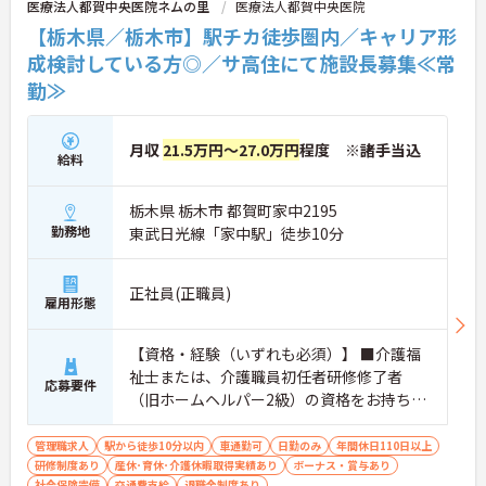
医療法人都賀中央医院ネムの里
医療法人都賀中央医院
プが収入アップにもつながります。
＜プライベートも大切にできる柔軟な働き方＞年間
【栃木県／栃木市】駅チカ徒歩圏内／キャリア形
休日は110日以上あり、1時間単位で取得できる有給
成検討している方◎／サ高住にて施設長募集≪常
休暇や、最大40日まで積み立てられる積立有給休暇
勤≫
など、休みを取りやすい制度が整っています。
月収
21.5万円～27.0万円
程度 ※諸手当込
給料
栃木県 栃木市 都賀町家中2195
勤務地
東武日光線「家中駅」徒歩10分
正社員(正職員)
雇用形態
【資格・経験（いずれも必須）】 ■介護福
祉士または、介護職員初任者研修修了者
応募要件
（旧ホームヘルパー2級）の資格をお持ちの
方
管理職求人
駅から徒歩10分以内
車通勤可
日勤のみ
年間休日110日以上
研修制度あり
産休･育休･介護休暇取得実績あり
ボーナス・賞与あり
社会保険完備
交通費支給
退職金制度あり