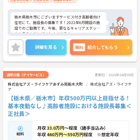
栃木県栃木市にございますサービス付き高齢者向け
住宅にて、施設長の募集です！2022年6月開設の施
設でのご勤務です。今後、更なるキャリアステップ
をお考えの方にぜひおすすめです。
ご興味ある方には、面接対策ポイントなど、さらに
詳細をお話しいたしますのでお気軽にご相談くださ
詳細を見る
無料
紹介してもらう
い！
通所介護（デイサービス）
更新日：2026年04月09日
株式会社アズ・ライフケアあずみ苑栃木大町
株式会社アズ・ライフケ
ア
【栃木県／栃木市】年収500万円以上目指せる！
基本夜勤なし♪高齢者施設における施設長募集＜
正社員＞
月収
33.0万円
～程度（諸手当込み）
給料
年収
460万円～550万円
程度 ※想定年収