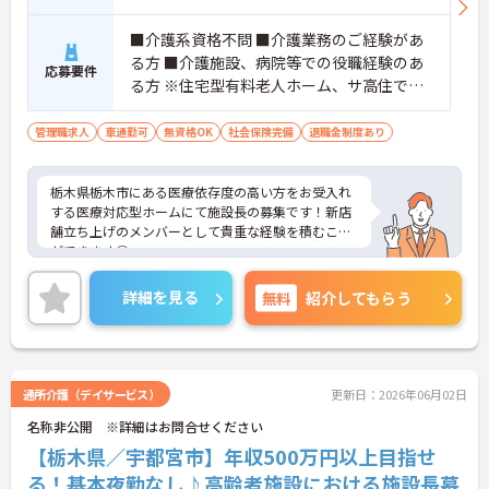
■介護系資格不問 ■介護業務のご経験があ
る方 ■介護施設、病院等での役職経験のあ
応募要件
る方 ※住宅型有料老人ホーム、サ高住での
施設長経験のある方歓迎
管理職求人
車通勤可
無資格OK
社会保険完備
退職金制度あり
栃木県栃木市にある医療依存度の高い方をお受入れ
する医療対応型ホームにて施設長の募集です！新店
舗立ち上げのメンバーとして貴重な経験を積むこと
ができます◎
管理者の経験を積みキャリア形成を高めたい方や、
職員のマネジメントに携わりたい方にもおすすめの
詳細を見る
無料
紹介してもらう
求人です！
ご興味のある方には、面接対策ポイントなど、さら
に詳細をお話しいたしますのでお気軽にご相談くだ
さい！
通所介護（デイサービス）
更新日：2026年06月02日
名称非公開 ※詳細はお問合せください
【栃木県／宇都宮市】年収500万円以上目指せ
る！基本夜勤なし♪高齢者施設における施設長募