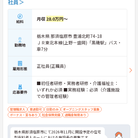
社員＞
月収
28.0万円
～
給料
栃木県 那須塩原市 豊浦北町74-18
ＪＲ東北本線(上野－盛岡)「黒磯駅」バス・
勤務地
車7分
正社員(正職員)
雇用形態
■初任者研修・実務者研修・介護福祉士：
いずれか必須 ■実務経験：必須（介護施設
応募要件
での管理者経験）
管理職求人
車通勤可
日勤のみ
オープニングスタッフ募集
ボーナス・賞与あり
社会保険完備
退職金制度あり
栃木県那須塩原市にて2026年11月に開設予定の住宅
型有料老人ホームにおける施設長の募集です。