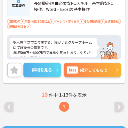
長経験必須 ■必要なPCスキル：基本的なPC
応募要件
操作、Word・Excelの基本操作
車通勤可
年間休日110日以上
ボーナス・賞与あり
社会保険完備
交通費支給
退職金制度あり
栃木県下野市に位置する、障がい者グループホーム
にて施設長の募集です。
年収500万～600万円で昇給や賞与もあり、やりがい
のあるお仕事です。
また、施設長で実績のある方をエリアマネージャー
に登用予定ですので、キャリアアップも目指せま
詳細を見る
無料
紹介してもらう
す。
ご興味のある方は、面接ポイントをお伝えしますの
でお気軽にご連絡ください。
13
件中 1-13件を表示
1