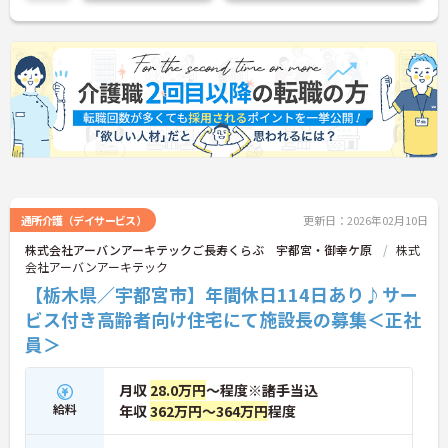
通所介護（デイサービス）
更新日：2026年02月10日
株式会社アーバンアーキテックご長寿くらぶ 宇都宮・御幸ケ原
株式
会社アーバンアーキテック
【栃木県／宇都宮市】年間休日114日あり♪サー
ビス付き高齢者向け住宅にて施設長の募集＜正社
員＞
月収
28.0万円
～程度※諸手当込
給料
年収
362万円～364万円
程度