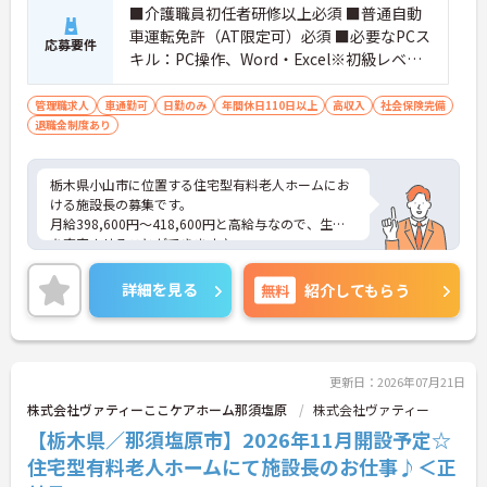
■介護職員初任者研修以上必須 ■普通自動
車運転免許（AT限定可）必須 ■必要なPCス
応募要件
キル：PC操作、Word・Excel※初級レベル
以上
管理職求人
車通勤可
日勤のみ
年間休日110日以上
高収入
社会保険完備
退職金制度あり
栃木県小山市に位置する住宅型有料老人ホームにお
ける施設長の募集です。
月給398,600円～418,600円と高給与なので、生活
を充実させることができます♪
育児休業制度や健康支援制度など、長く勤めやすい
福利厚生が整っています◎
詳細を見る
無料
紹介してもらう
ご興味のある方には面接ポイントをお伝えしますの
で、お気軽にお問い合わせください！
更新日：2026年07月21日
株式会社ヴァティーここケアホーム那須塩原
株式会社ヴァティー
【栃木県／那須塩原市】2026年11月開設予定☆
住宅型有料老人ホームにて施設長のお仕事♪＜正