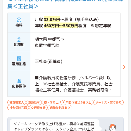
集＜正社員＞
月収
33.0万円
～程度（諸手当込み）
給料
年収
460万円～550万円
程度 ※想定年収
栃木県 宇都宮市
勤務地
東武宇都宮線
正社員(正職員)
雇用形態
■介護職員初任者研修（ヘルパー2級）以
上 ※社会福祉士、介護支援専門員、社会
応募要件
福祉主事任用、介護福祉士、実務者研修歓
迎 ■管理職、生活相談員、サービス提供責
任者、またはそれらに類する職種での業務
管理職求人
車通勤可
寮・借り上げ
年間休日110日以上
ボーナス・賞与あり
社会保険完備
交通費支給
経験をお持ちの方 ■普通自動車免許（AT
退職金制度あり
限定可）必須
＜チームワークで作り上げる温かい職場＞施設運営
はトップダウンではなく、スタッフ全員で作り上げ