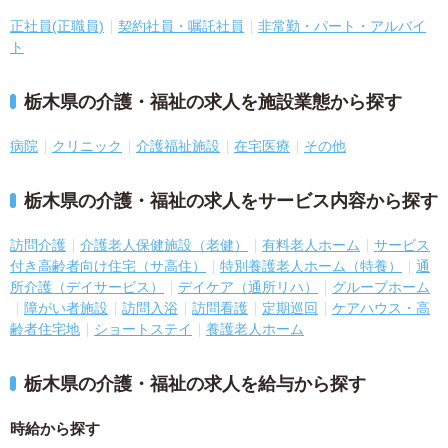
正社員(正職員)
契約社員・嘱託社員
非常勤・パート・アルバイ
ト
栃木県の介護・福祉の求人を施設業態から探す
病院
クリニック
介護福祉施設
在宅医療
その他
栃木県の介護・福祉の求人をサービス内容から探す
訪問介護
介護老人保健施設（老健）
有料老人ホーム
サービス
付き高齢者向け住宅（サ高住）
特別養護老人ホーム（特養）
通
所介護（デイサービス）
デイケア（通所リハ）
グループホーム
障がい者施設
訪問入浴
訪問看護
定期巡回
ケアハウス・高
齢者住宅地
ショートステイ
養護老人ホーム
栃木県の介護・福祉の求人を給与から探す
時給から探す