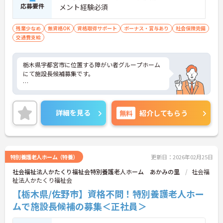
応募要件
メント経験必須
残業少なめ
無資格OK
資格取得サポート
ボーナス・賞与あり
社会保険完備
交通費支給
栃木県宇都宮市に位置する障がい者グループホーム
にて施設長候補募集です。
月平均残業10h程度、連休の取得が相談可能など、
プライベートとの両立も叶えやすい環境です。
詳細を見る
無料
紹介してもらう
ご興味のある方には、面接対策ポイントなど、さら
に詳細をお話いたしますので、お気軽にご相談くだ
さい。
特別養護老人ホーム（特養）
更新日：2026年02月25日
社会福祉法人かたくり福祉会特別養護老人ホーム あかみの里
社会福
祉法人かたくり福祉会
【栃木県/佐野市】資格不問！特別養護老人ホー
ムで施設長候補の募集＜正社員＞