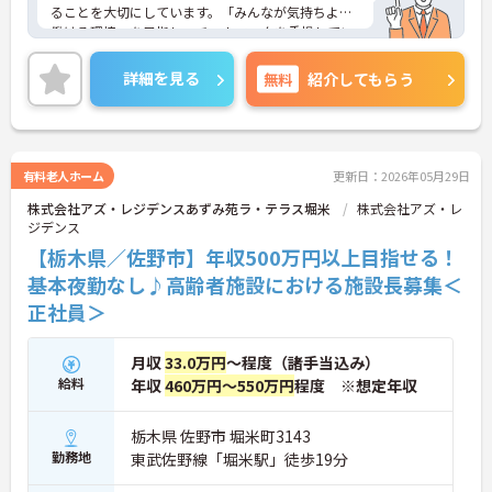
ることを大切にしています。「みんなが気持ちよく
働ける環境」を目指し、チームワークを重視してい
るのが特徴です。裁量が大きく任される部分も多い
ため、アイデアや気配りがダイレクトに施設の雰囲
詳細を見る
無料
紹介してもらう
気を良くし、スタッフの笑顔につながるやりがいを
感じられます。
＜学びを応援！充実の研修と資格手当＞「管理職専
用研修」をはじめ、コンプライアンス研修や職種別
専門研修など、成長を支えるプログラムが豊富で
有料老人ホーム
更新日：2026年05月29日
す。また、資格取得への評価も手厚く、スキルアッ
株式会社アズ・レジデンスあずみ苑ラ・テラス堀米
株式会社アズ・レ
プが収入アップにもつながります。
ジデンス
＜プライベートも大切にできる柔軟な働き方＞年間
休日は117日あり、1時間単位で取得できる有給休暇
【栃木県／佐野市】年収500万円以上目指せる！
や、最大40日まで積み立てられる積立有給休暇な
基本夜勤なし♪高齢者施設における施設長募集＜
ど、休みを取りやすい制度が整っています。
正社員＞
月収
33.0万円
～程度（諸手当込み）
給料
年収
460万円～550万円
程度 ※想定年収
栃木県 佐野市 堀米町3143
勤務地
東武佐野線「堀米駅」徒歩19分