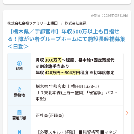
＜学びを応援！充実の研修と資格手当＞「管理職専
用研修」をはじめ、コンプライアンス研修や職種別
専門研修など、成長を支えるプログラムが豊富で
更新日：2026年03月19日
す。また、資格取得への評価も手厚く、スキルアッ
株式会社金禄ファミリー上横田
株式会社金禄
プが収入アップにもつながります。
【栃木県／宇都宮市】年収500万以上も目指せ
＜プライベートも大切にできる柔軟な働き方＞年間
休日は110日以上あり、1時間単位で取得できる有給
る！障がい者グループホームにて施設長候補募集
休暇や、最大40日まで積み立てられる積立有給休暇
＜日勤＞
など、休みを取りやすい制度が整っています。
月収
30.0万円
～程度、基本給+固定残業代
※別途諸手当あり
給料
年収
420万円～504万円
程度 ※初年度想定
栃木県 宇都宮市 上横田町1338-17
ＪＲ東北本線(上野－盛岡)「雀宮駅」バス・
勤務地
車8分
正社員(正職員)
雇用形態
【必要スキル・経験】 ■無資格可 ■マネジ