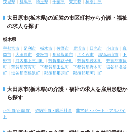
茨城県
群馬県
埼玉県
千葉県
東京都
神奈川県
大田原市(栃木県)の近隣の市区町村から介護・福祉
の求人を探す
栃木県
宇都宮市
足利市
栃木市
佐野市
鹿沼市
日光市
小山市
真
岡市
大田原市
矢板市
那須塩原市
さくら市
那須烏山市
下
野市
河内郡上三川町
芳賀郡益子町
芳賀郡茂木町
芳賀郡市貝
町
芳賀郡芳賀町
下都賀郡壬生町
下都賀郡野木町
塩谷郡塩谷
町
塩谷郡高根沢町
那須郡那須町
那須郡那珂川町
大田原市(栃木県)の介護・福祉の求人を雇用形態か
ら探す
正社員(正職員)
契約社員・嘱託社員
非常勤・パート・アルバイ
ト