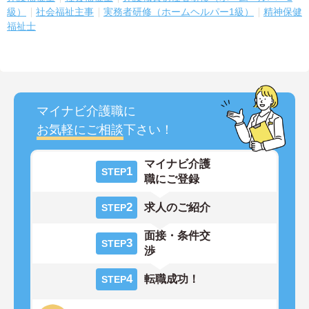
級）
社会福祉主事
実務者研修（ホームヘルパー1級）
精神保健
福祉士
マイナビ介護職に
お気軽にご相談
下さい！
マイナビ介護
1
STEP
職にご登録
2
求人のご紹介
STEP
面接・条件交
3
STEP
渉
4
転職成功！
STEP