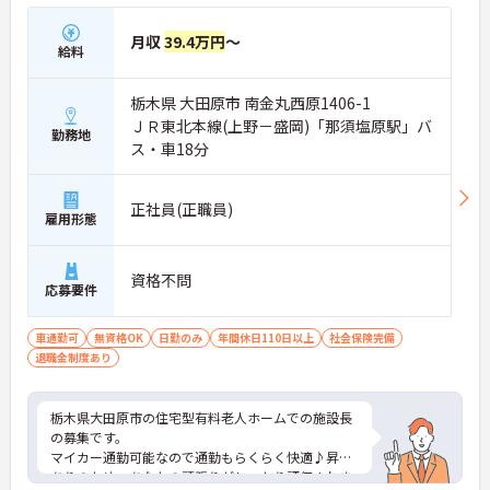
月収
39.4万円
～
給料
栃木県 大田原市 南金丸西原1406-1
ＪＲ東北本線(上野－盛岡)「那須塩原駅」バ
勤務地
ス・車18分
正社員(正職員)
雇用形態
資格不問
応募要件
車通勤可
無資格OK
日勤のみ
年間休日110日以上
社会保険完備
退職金制度あり
栃木県大田原市の住宅型有料老人ホームでの施設長
の募集です。
マイカー通勤可能なので通勤もらくらく快適♪昇給
ありのため、あなたの頑張りがしっかり評価されま