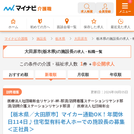
0
0
求人検索
会員登録
メニュー
ホーム
初めての方へ
面談会場一覧
保存した求人
最近見た求人
マイナビ介護職
施設長
栃木県
大田原市
栃木県の施設長の求人・
大田原市(栃木県)の施設長
の求人・転職一覧
1
この条件の介護・福祉求人数
非公開求人
件 ＋
おすすめ順
新着順
月収順
年収順
訪問看護
更新日：2026年08月05日
医療法人社団萌彰会リヤンド-絆-那須/訪問看護ステーションリヤンド那
須/訪問介護ステーションリヤンド那須
医療法人社団萌彰会
【栃木県／大田原市】マイカー通勤OK！年間休
日114日♪住宅型有料老人ホーでの施設長の募集
＜正社員＞