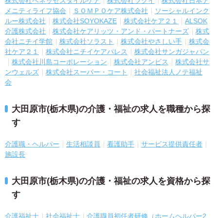
株式会社ベネッセスタイルケア
株式会社ツクイ
株式会社日本ア
メニティライフ協会
ＳＯＭＰＯケア株式会社
ソーシャルインク
ルー株式会社
株式会社SOYOKAZE
株式会社ケア２１
ALSOK
介護株式会社
株式会社ケアリッツ・アンド・パートナーズ
株式
会社ニチイ学館
株式会社ソラスト
株式会社やさしい手
株式会
社ケア２１
株式会社ニチイケアパレス
株式会社サンガジャパン
株式会社川島コーポレーション
株式会社アンビス
株式会社サ
ンウェルズ
株式会社スーパー・コート
社会福祉法人ノテ福祉
会
大田原市(栃木県)の介護・福祉の求人を職種から探
す
介護職・ヘルパー
生活相談員
看護助手
サービス提供責任者
施設長
大田原市(栃木県)の介護・福祉の求人を資格から探
す
介護福祉士
社会福祉士
介護職員初任者研修（ホームヘルパー2