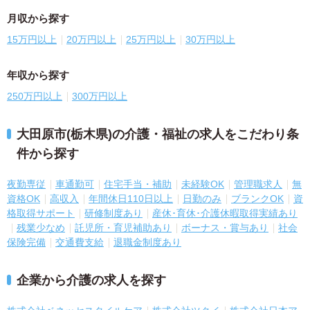
月収から探す
15万円以上
20万円以上
25万円以上
30万円以上
年収から探す
250万円以上
300万円以上
大田原市(栃木県)の介護・福祉の求人をこだわり条
件から探す
夜勤専従
車通勤可
住宅手当・補助
未経験OK
管理職求人
無
資格OK
高収入
年間休日110日以上
日勤のみ
ブランクOK
資
格取得サポート
研修制度あり
産休･育休･介護休暇取得実績あり
残業少なめ
託児所・育児補助あり
ボーナス・賞与あり
社会
保険完備
交通費支給
退職金制度あり
企業から介護の求人を探す