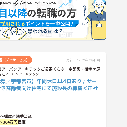
護（デイサービス）
更新日：2026年02月10日
社アーバンアーキテックご長寿くらぶ 宇都宮・御幸ケ原
会社アーバンアーキテック
木県／宇都宮市】年間休日114日あり♪サー
付き高齢者向け住宅にて施設長の募集＜正社
～程度※諸手当込
～364万円
程度