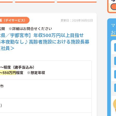
護（デイサービス）
更新日：2026年06月02日
マ
公開 ※詳細はお問合せください
お
木県／宇都宮市】年収500万円以上目指せ
基本夜勤なし♪高齢者施設における施設長募
正社員＞
～程度（諸手当込み）
～550万円
程度 ※想定年収
宮市
)