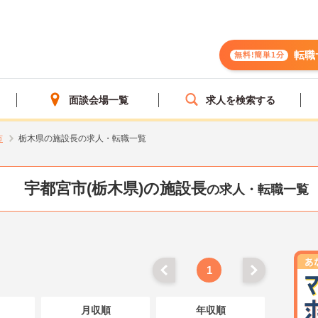
転職
無料!簡単1分
面談会場一覧
求人を検索する
市
栃木県の施設長の求人・転職一覧
宇都宮市(栃木県)の施設長
の求人・転職一覧
1
月収順
年収順