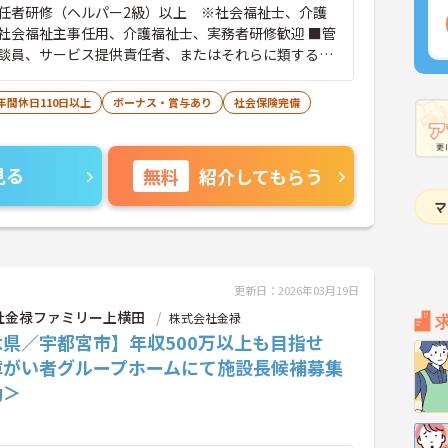
任者研修（ヘルパー2級）以上 ※社会福祉士、介護
社会福祉主事任用、介護福祉士、実務者研修歓迎 ■管
談員、サービス提供責任者、またはそれらに類する職
験をお持ちの方 ■普通自動車免許（AT限定可）必須
年間休日110日以上
ボーナス・賞与あり
社会保険完備
見る
無料
紹介してもらう
更新日：2026年03月19日
社金禄ファミリー上横田
株式会社金禄
木県／宇都宮市】年収500万以上も目指せ
障がい者グループホームにて施設長候補募集
勤＞