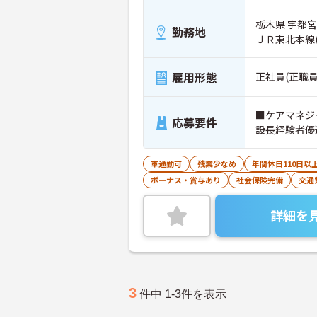
栃木県 宇都宮
勤務地
ＪＲ東北本線(
雇用形態
正社員(正職員
■ケアマネジ
応募要件
設長経験者優
車通勤可
残業少なめ
年間休日110日以
ボーナス・賞与あり
社会保険完備
交通
詳細を
3
件中 1-3件を表示