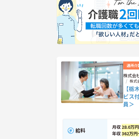
通所介
株式会
株式
【栃
ビス
員＞
月収
28.0万円
給料
年収
362万円