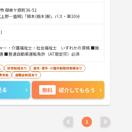
市 御幸ケ原町36-51
上野－盛岡)「岡本(栃木)駅」バス・車10分
)
ャー・介護福祉士・社会福祉士 いずれかの資格 ■施
遇 ■普通自動車運転免許（AT限定可）必須
上
研修制度あり
産休･育休･介護休暇取得実績あり
費支給
退職金制度あり
見る
無料
紹介してもらう
1