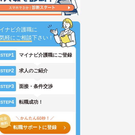
イナビ介護職に
気軽にご相談
下さい！
1
マイナビ介護職にご登録
STEP
2
求人のご紹介
STEP
3
面接・条件交渉
STEP
4
転職成功！
STEP
転職サポートに登録