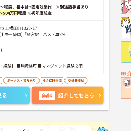
～程度、基本給+固定残業代 ※別途諸手当あり
～504万円
程度 ※初年度想定
 上横田町1338-17
(上野－盛岡)「雀宮駅」バス・車8分
)
【必要スキル・経験】 ■無資格可 ■マネジメント経験必須
ト
ボーナス・賞与あり
社会保険完備
交通費支給
見る
無料
紹介してもらう