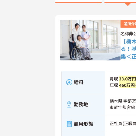
通所介
名称非
【栃
る！
集＜
月収
33.0万円
給料
年収
460万円
栃木県 宇都
勤務地
東武宇都宮線
雇用形態
正社員(正職員