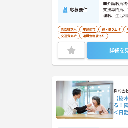
■介護職員初
応募要件
支援専門員、
理職、生活相
種での業務経
管理職求人
車通勤可
寮・借り上げ
交通費支給
退職金制度あり
詳細を
株式会
【栃
る！
＜日