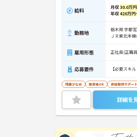
月収
30.0万円
給料
年収
420万円
栃木県 宇都宮市
勤務地
ＪＲ東北本線
雇用形態
正社員(正職員
応募要件
残業少なめ
無資格OK
資格取得サポー
詳細を