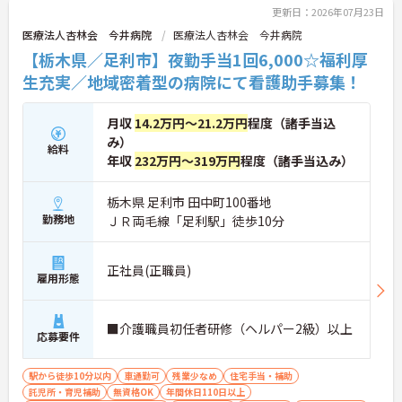
更新日：2026年07月23日
医療法人杏林会 今井病院
医療法人杏林会 今井病院
【栃木県／足利市】夜勤手当1回6,000☆福利厚
生充実／地域密着型の病院にて看護助手募集！
月収
14.2万円～21.2万円
程度（諸手当込
み）
給料
年収
232万円～319万円
程度（諸手当込み）
栃木県 足利市 田中町100番地
勤務地
ＪＲ両毛線「足利駅」徒歩10分
正社員(正職員)
雇用形態
■介護職員初任者研修（ヘルパー2級）以上
応募要件
駅から徒歩10分以内
車通勤可
残業少なめ
住宅手当・補助
託児所・育児補助
無資格OK
年間休日110日以上