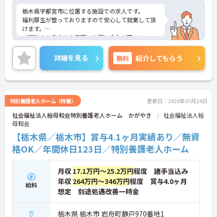
栃木県宇都宮市に位置する施設での求人です。
福利厚生が整っておりますので安心して就業して頂
けます。
ご興味のある方はお気軽にお問い合わせ下さい。
詳細を見る
無料
紹介してもらう
特別養護老人ホーム（特養）
更新日：2026年07月24日
社会福祉法人裕母和会特別養護老人ホーム かがやき
社会福祉法人裕
母和会
【栃木県／栃木市】賞与4.1ヶ月実績あり／無資
格OK／年間休日123日／特別養護老人ホーム
月収
17.1万円～25.2万円
程度 諸手当込み
年収
264万円～346万円
程度 賞与4.0ヶ月
給料
想定 別途処遇改善一時金
栃木県 栃木市 岩舟町静戸970番地1