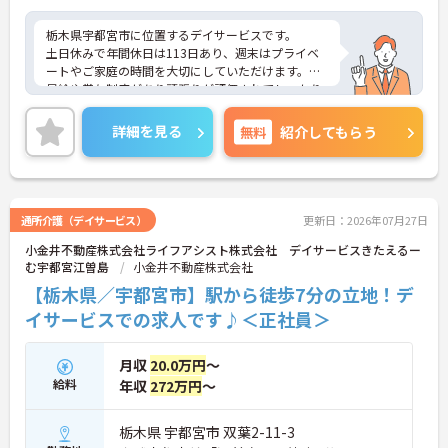
栃木県宇都宮市に位置するデイサービスです。
土日休みで年間休日は113日あり、週末はプライベ
ートやご家庭の時間を大切にしていただけます。
昇給や賞与制度があり頑張りが評価されてしっかり
と職員に還元されます。
ご興味のある方には、面接対策ポイントなど、さら
詳細を見る
無料
紹介してもらう
に詳細をお話しいたしますのでお気軽にご相談くだ
さい！
通所介護（デイサービス）
更新日：2026年07月27日
小金井不動産株式会社ライフアシスト株式会社 デイサービスきたえるー
む宇都宮江曽島
小金井不動産株式会社
【栃木県／宇都宮市】駅から徒歩7分の立地！デ
イサービスでの求人です♪＜正社員＞
月収
20.0万円
～
給料
年収
272万円
～
栃木県 宇都宮市 双葉2-11-3