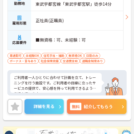
勤務地
東武宇都宮線「東武宇都宮駅」徒歩14分
正社員(正職員)
雇用形態
■無資格：可、未経験：可
応募要件
車通勤可
未経験OK
住宅手当・補助
無資格OK
日勤のみ
ボーナス・賞与あり
社会保険完備
交通費支給
退職金制度あり
ご利用者一人ひとりに合わせて計画を立て、トレー
ニングを行う施設です。ご利用者の目線に立ったサ
ービスの提供で、安心感を持って利用できるよう取
り組んでいます。
丁寧にサービスを提供できるか方であれば、未経験
も方でも、無資格の方でも歓迎です。土日が基本的
詳細を見る
無料
紹介してもらう
なお休みになるので、プライベートとのメリハリを
つけて就業ができます。
ご興味のある方には、面接対策ポイントなど、さら
に詳細をお話しいたしますのでお気軽にご相談くだ
さい！