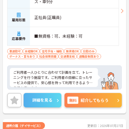
ス・車9分
正社員(正職員)
雇用形態
■無資格：可、未経験：可
応募要件
車通勤可
未経験OK
住宅手当・補助
無資格OK
日勤のみ
ボーナス・賞与あり
社会保険完備
交通費支給
退職金制度あり
ご利用者一人ひとりに合わせて計画を立て、トレー
ニングを行う施設です。ご利用者の目線に立ったサ
ービスの提供で、安心感を持って利用できるよう取
り組んでいます。
賞与が2.0ヶ月分支給実績があるため、頑張りがきち
んと評価される職場です。また、土日が基本的なお
詳細を見る
無料
紹介してもらう
休みになるため家庭との両立がしやすい環境です。
ご興味のある方には、面接対策ポイントなど、さら
に詳細をお話しいたしますのでお気軽にご相談くだ
さい！
通所介護（デイサービス）
更新日：2026年07月27日