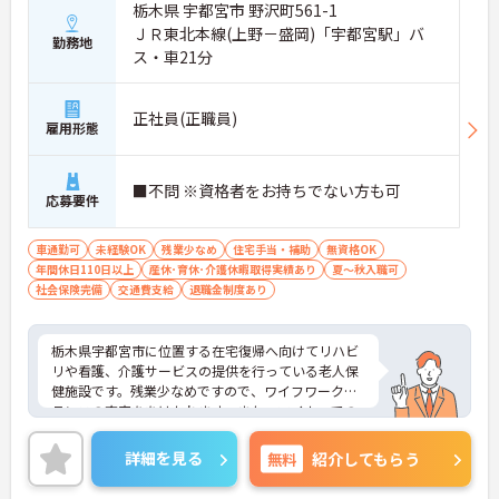
栃木県 宇都宮市 野沢町561-1
ＪＲ東北本線(上野－盛岡)「宇都宮駅」バ
勤務地
ス・車21分
正社員(正職員)
雇用形態
■不問 ※資格者をお持ちでない方も可
応募要件
車通勤可
未経験OK
残業少なめ
住宅手当・補助
無資格OK
年間休日110日以上
産休･育休･介護休暇取得実績あり
夏～秋入職可
社会保険完備
交通費支給
退職金制度あり
栃木県宇都宮市に位置する在宅復帰へ向けてリハビ
リや看護、介護サービスの提供を行っている老人保
健施設です。残業少なめですので、ワイフワークバ
ランスの充実ををはかれます。また、マイカーでの
通勤も可能ですので通勤にとても便利です。ご興味
ある方には、面接対策ポイントなど、さらに詳細を
詳細を見る
無料
紹介してもらう
お話しいたしますのでお気軽にご相談ください。