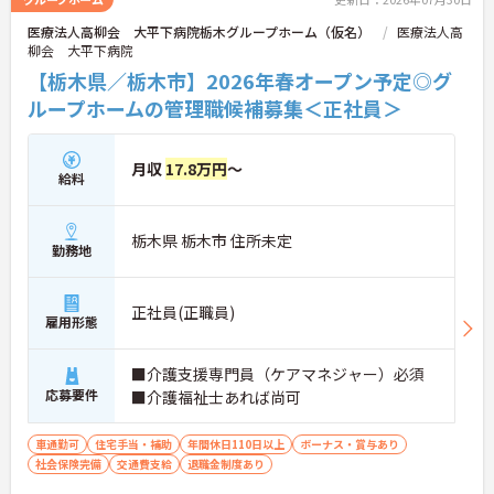
医療法人高柳会 大平下病院栃木グループホーム（仮名）
医療法人高
柳会 大平下病院
【栃木県／栃木市】2026年春オープン予定◎グ
ループホームの管理職候補募集＜正社員＞
月収
17.8万円
～
給料
栃木県 栃木市 住所未定
勤務地
正社員(正職員)
雇用形態
■介護支援専門員（ケアマネジャー）必須
応募要件
■介護福祉士あれば尚可
車通勤可
住宅手当・補助
年間休日110日以上
ボーナス・賞与あり
社会保険完備
交通費支給
退職金制度あり