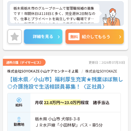
栃木県栃木市のグループホームで管理職候補の募集
です！年間休日は118日と多く、完全週休2日制なの
で、仕事とプライベートを両立しやすい職場です◎
また、交通費支給はもちろん、住宅手当や家族手当
など各種手当も充実しており、昇給や4.60ヵ月分の
賞与実績もあるので、待遇面もばっちりです♪ご興
詳細を見る
無料
紹介してもらう
味のある方は面接ポイントをお伝えしますので、お
気軽にご連絡ください！
通所介護（デイサービス）
更新日：2026年07月30日
株式会社SOYOKAZE小山ケアセンターそよ風
株式会社SOYOKAZE
【栃木県／小山市】福利厚生充実★残業ほぼ無し
◎介護施設で生活相談員募集！〈正社員〉
月収
22.0万円～23.0万円
程度 諸手当込
給料
栃木県 小山市 犬塚8-3-8
勤務地
ＪＲ水戸線「小田林駅」バス・車5分