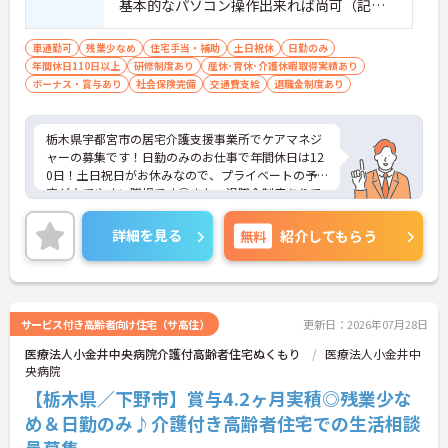
基本的なパソコン操作出来れば尚可（記録
をタブレットで入力）
車通勤可
残業少なめ
住宅手当・補助
土日祝休
日勤のみ
年間休日110日以上
研修制度あり
産休･育休･介護休暇取得実績あり
ボーナス・賞与あり
社会保険完備
交通費支給
退職金制度あり
栃木県宇都宮市の居宅介護支援事業所でケアマネジ
ャーの募集です！日勤のみのお仕事で年間休日は12
0日！土日祝日がお休みなので、プライベートの予
定が立てやすい職場です◎また、退職金制度ありで
安心して長く働きやすい環境が整っています♪ご興
味のある方は面接ポイントをお伝えしますので、お
詳細を見る
無料
紹介してもらう
気軽にご連絡ください！
サービス付き高齢者向け住宅（サ高住）
更新日：2026年07月28日
医療法人小金井中央病院介護付高齢者住宅ぬくもり
医療法人小金井中
央病院
【栃木県／下野市】賞与4.2ヶ月実積◎残業少な
め＆日勤のみ♪介護付き高齢者住宅での生活相談