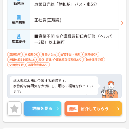
勤務地
東武日光線「静和駅」バス・車5分
正社員(正職員)
雇用形態
■資格不問 ※介護職員初任者研修（ヘルパ
応募要件
ー2級）以上尚可
車通勤可
未経験OK
残業少なめ
住宅手当・補助
無資格OK
年間休日110日以上
産休･育休･介護休暇取得実績あり
社会保険完備
交通費支給
退職金制度あり
栃木県栃木市に位置する施設です。
家族的な雰囲気を大切にし、明るい環境を作ってい
ます。
年間休日123日あり、ワークライフバランスも大切
にしていただけます。
ご興味ある方には、面接対策ポイントなど、さらに
詳細を見る
無料
紹介してもらう
詳細をお話しいたしますのでお気軽にご相談くださ
い！