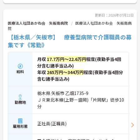
更新日：2026年07月22日
医療法人社団あかね会 矢板南病院
医療法人社団あかね会 矢板南病
院
【栃木県／矢板市】 療養型病院で介護職員の募
集です《常勤》
月収
17.7万円～22.6万円
程度(夜勤手当4回
分含む諸手当込み)
給料
年収
265万円～344万円
程度(夜勤手当4回分
含む諸手当込み)
栃木県 矢板市 乙畑1735-9
ＪＲ東北本線(上野－盛岡)「片岡駅」徒歩10
勤務地
分
正社員(正職員)
雇用形態