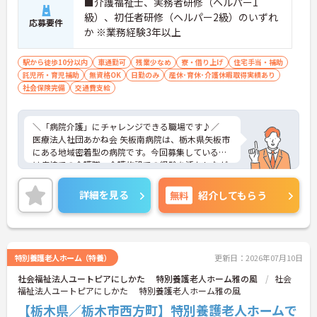
■介護福祉士、実務者研修（ヘルパー1
級）、初任者研修（ヘルパー2級）のいずれ
応募要件
か ※業務経験3年以上
駅から徒歩10分以内
車通勤可
残業少なめ
寮・借り上げ
住宅手当・補助
託児所・育児補助
無資格OK
日勤のみ
産休･育休･介護休暇取得実績あり
社会保険完備
交通費支給
＼「病院介護」にチャレンジできる職場です♪／
医療法人社団あかね会 矢板南病院は、栃木県矢板市
にある地域密着型の病院です。今回募集しているの
は病棟での介護職。介護施設での経験を活かしなが
ら、医療現場ならではの知識や対応力を身につけら
れる環境となっています。無資格でも応募が可能な
詳細を見る
無料
紹介してもらう
ため、「介護経験を活かしてキャリアの幅を広げた
い」という方にもおすすめです。また、夜勤手当は1
回10,000円と高水準で、収入アップを目指したい方
にも魅力的。さらに単身用の借上げ寮や住宅手当、
通勤手当の実費支給（上限なし）など福利厚生も充
特別養護老人ホーム（特養）
更新日：2026年07月10日
実しています。病院勤務ならではの専門性を高めな
社会福祉法人ユートピアにしかた 特別養護老人ホーム雅の風
社会
がら、安定した環境で長く働きたい方にぴったりの
福祉法人ユートピアにしかた 特別養護老人ホーム雅の風
求人です。
【栃木県／栃木市西方町】特別養護老人ホームで