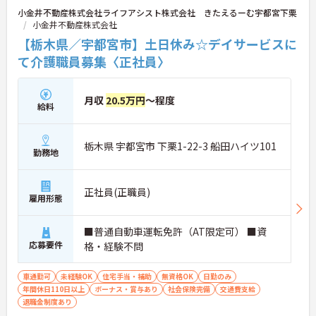
小金井不動産株式会社ライフアシスト株式会社 きたえるーむ宇都宮下栗
小金井不動産株式会社
【栃木県／宇都宮市】土日休み☆デイサービスに
て介護職員募集〈正社員〉
月収
20.5万円
～程度
給料
栃木県 宇都宮市 下栗1-22-3 船田ハイツ101
勤務地
正社員(正職員)
雇用形態
■普通自動車運転免許（AT限定可） ■資
応募要件
格・経験不問
車通勤可
未経験OK
住宅手当・補助
無資格OK
日勤のみ
年間休日110日以上
ボーナス・賞与あり
社会保険完備
交通費支給
退職金制度あり