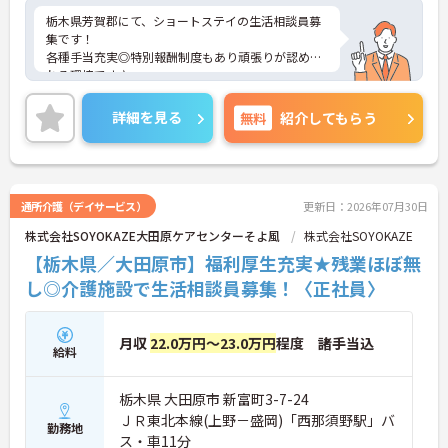
栃木県芳賀郡にて、ショートステイの生活相談員募
集です！
各種手当充実◎特別報酬制度もあり頑張りが認めら
れる環境です♪
ご興味のある方には、面接対策ポイントなどさらに
詳細をお話いたしますので、お気軽にご相談くださ
詳細を見る
無料
紹介してもらう
い。
通所介護（デイサービス）
更新日：2026年07月30日
株式会社SOYOKAZE大田原ケアセンターそよ風
株式会社SOYOKAZE
【栃木県／大田原市】福利厚生充実★残業ほぼ無
し◎介護施設で生活相談員募集！〈正社員〉
月収
22.0万円～23.0万円
程度 諸手当込
給料
栃木県 大田原市 新富町3-7-24
ＪＲ東北本線(上野－盛岡)「西那須野駅」バ
勤務地
ス・車11分