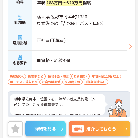
給料
年収
288万円～320万円
程度
栃木県 佐野市 小中町1280
勤務地
東武佐野線「吉水駅」バス・車8分
正社員(正職員)
雇用形態
■資格・経験不問
応募要件
未経験OK
残業少なめ
住宅手当・補助
無資格OK
年間休日110日以上
ボーナス・賞与あり
社会保険完備
交通費支給
退職金制度あり
栃木県佐野市に位置する、障がい者支援施設（入
所）での生活支援員募集です。
資格や実務経験はなくてもOK！現場で働きながら経
験を積んでいくことができます。
詳細を見る
無料
紹介してもらう
日勤帯のみのお仕事ですので、ご家庭をお持ちの方
も働きやすい勤務時間でオススメです♪