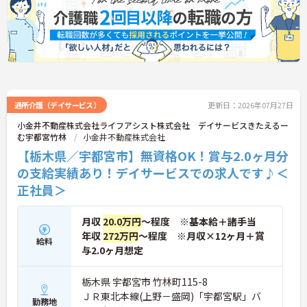
通所介護（デイサービス）
更新日：2026年07月27日
小金井不動産株式会社ライフアシスト株式会社 デイサービスきたえるー
む宇都宮竹林
小金井不動産株式会社
【栃木県／宇都宮市】無資格OK！賞与2.0ヶ月分
の支給実績あり！デイサービスでの求人です♪＜
正社員＞
月収
20.0万円
～程度 ※基本給＋諸手当
年収
272万円
～程度 ※月収×12ヶ月＋賞
給料
与2.0ヶ月想定
栃木県 宇都宮市 竹林町115-8
ＪＲ東北本線(上野－盛岡)「宇都宮駅」バ
勤務地