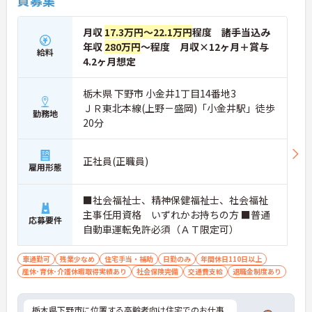
員募集
月収
17.3万円～22.1万円
程度 諸手当込み
年収
280万円
～程度 月収×12ヶ月＋賞与
給料
4.2ヶ月想定
栃木県 下野市 小金井1丁目14番地3
ＪＲ東北本線(上野－盛岡)「小金井駅」徒歩
勤務地
20分
正社員(正職員)
雇用形態
■社会福祉士、精神保健福祉士、社会福祉
主事任用資格 いずれかお持ちの方 ■普通
応募要件
自動車運転免許必須（ＡＴ限定可）
車通勤可
残業少なめ
住宅手当・補助
日勤のみ
年間休日110日以上
産休･育休･介護休暇取得実績あり
社会保険完備
交通費支給
退職金制度あり
栃木県下野市に位置する高齢者向け住宅でのお仕事