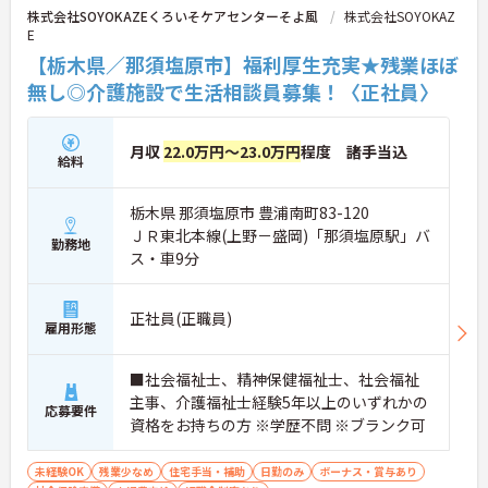
株式会社SOYOKAZEくろいそケアセンターそよ風
株式会社SOYOKAZ
E
【栃木県／那須塩原市】福利厚生充実★残業ほぼ
無し◎介護施設で生活相談員募集！〈正社員〉
月収
22.0万円～23.0万円
程度 諸手当込
給料
栃木県 那須塩原市 豊浦南町83-120
ＪＲ東北本線(上野－盛岡)「那須塩原駅」バ
勤務地
ス・車9分
正社員(正職員)
雇用形態
■社会福祉士、精神保健福祉士、社会福祉
主事、介護福祉士経験5年以上のいずれかの
応募要件
資格をお持ちの方 ※学歴不問 ※ブランク可
未経験OK
残業少なめ
住宅手当・補助
日勤のみ
ボーナス・賞与あり