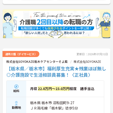
ご興味ある方には、面接対策ポイントなど、さらに
詳細をお話しいたしますのでお気軽にご相談くださ
い。
通所介護（デイサービス）
更新日：2026年07月31日
株式会社SOYOKAZE栃木ケアセンターそよ風
株式会社SOYOKAZE
【栃木県／栃木市】福利厚生充実★残業ほぼ無し
◎介護施設で生活相談員募集！〈正社員〉
月収
22.0万円～23.0万円
程度 諸手当込
給料
栃木県 栃木市 沼和田町9-27
勤務地
ＪＲ両毛線「栃木駅」徒歩5分