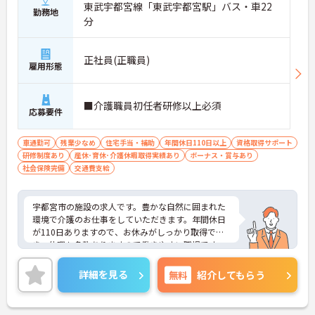
東武宇都宮線「東武宇都宮駅」バス・車22
勤務地
分
正社員(正職員)
雇用形態
■介護職員初任者研修以上必須
応募要件
車通勤可
残業少なめ
住宅手当・補助
年間休日110日以上
資格取得サポート
研修制度あり
産休･育休･介護休暇取得実績あり
ボーナス・賞与あり
社会保険完備
交通費支給
宇都宮市の施設の求人です。豊かな自然に囲まれた
環境で介護のお仕事をしていただきます。年間休日
が110日ありますので、お休みがしっかり取得で
き、休暇も多数ありますので働きやすい職場です。
ご興味のある方には詳細をお話しますので、お気軽
にお問い合わせください。
詳細を見る
無料
紹介してもらう