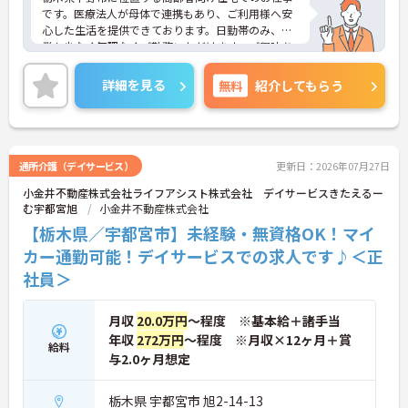
です。医療法人が母体で連携もあり、ご利用様へ安
心した生活を提供できております。日勤帯のみ、残
業も少なく無理なくご勤務いただけます。ご興味あ
る方には、面接対策ポイントなど、さらに詳細をお
話しいたしますのでお気軽にご相談ください！
詳細を見る
無料
紹介してもらう
通所介護（デイサービス）
更新日：2026年07月27日
小金井不動産株式会社ライフアシスト株式会社 デイサービスきたえるー
む宇都宮旭
小金井不動産株式会社
【栃木県／宇都宮市】未経験・無資格OK！マイ
カー通勤可能！デイサービスでの求人です♪＜正
社員＞
月収
20.0万円
～程度 ※基本給＋諸手当
年収
272万円
～程度 ※月収×12ヶ月＋賞
給料
与2.0ヶ月想定
栃木県 宇都宮市 旭2-14-13