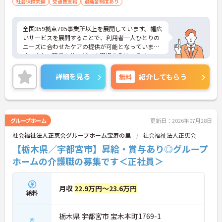
社会保険完備
交通費支給
退職金制度あり
全国359拠点705事業所以上を展開しています。幅広
いサービスを展開することで、利用者一人ひとりの
ニーズに合わせたケアの提供が可能となっていま
す。また、職員もサービスの選択を含め、ライフス
タイルに合わせた働き方の選択肢が多くあります。
入社時研修はもちろん、サービス・職種ごとに研修
詳細を見る
無料
紹介してもらう
カリキュラムが整っており学び成長できる環境で
す。
ご興味のある方は面接対策ポイントなどお話致しま
すのでお気軽にお問い合わせください。
グループホーム
更新日：2026年07月28日
社会福祉法人正恵会グループホーム宝寿の里
社会福祉法人正恵会
【栃木県／宇都宮市】昇給・賞与あり◎グループ
ホームの介護職の募集です＜正社員＞
月収
22.9万円～23.6万円
給料
栃木県 宇都宮市 宝木本町1769-1