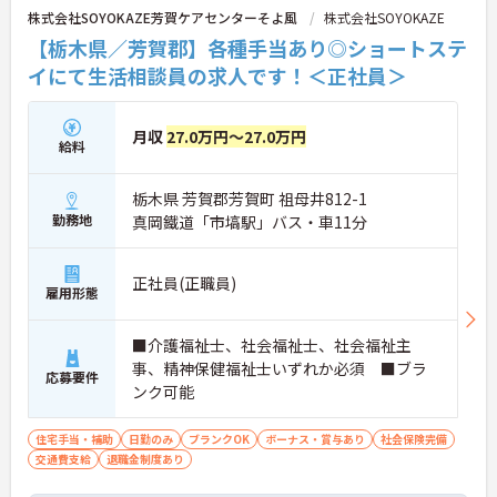
株式会社SOYOKAZE芳賀ケアセンターそよ風
株式会社SOYOKAZE
【栃木県／芳賀郡】各種手当あり◎ショートステ
イにて生活相談員の求人です！＜正社員＞
月収
27.0万円～27.0万円
給料
栃木県 芳賀郡芳賀町 祖母井812-1
勤務地
真岡鐵道「市塙駅」バス・車11分
正社員(正職員)
雇用形態
■介護福祉士、社会福祉士、社会福祉主
事、精神保健福祉士いずれか必須 ■ブラ
応募要件
ンク可能
住宅手当・補助
日勤のみ
ブランクOK
ボーナス・賞与あり
社会保険完備
交通費支給
退職金制度あり