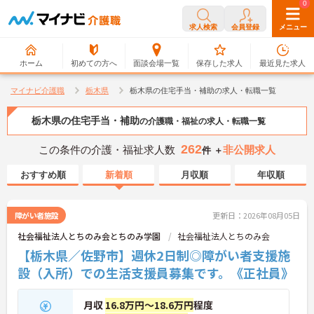
0
0
求人検索
会員登録
メニュー
ホーム
初めての方へ
面談会場一覧
保存した求人
最近見た求人
マイナビ介護職
栃木県
栃木県の住宅手当・補助の求人・転職一覧
栃木県の住宅手当・補助
の介護職・福祉の求人・転職一覧
262
この条件の介護・福祉求人数
非公開求人
件 ＋
おすすめ順
新着順
月収順
年収順
障がい者施設
更新日：2026年08月05日
社会福祉法人とちのみ会とちのみ学園
社会福祉法人とちのみ会
【栃木県／佐野市】週休2日制◎障がい者支援施
設（入所）での生活支援員募集です。《正社員》
月収
16.8万円～18.6万円
程度