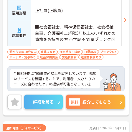
正社員(正職員)
雇用形態
■社会福祉士、精神保健福祉士、社会福祉
主事、介護福祉士経験5年以上のいずれかの
応募要件
資格をお持ちの方 ※学歴不問 ※ブランク可
駅から徒歩10分以内
残業少なめ
住宅手当・補助
日勤のみ
ブランクOK
ボーナス・賞与あり
社会保険完備
交通費支給
退職金制度あり
全国359拠点705事業所以上を展開しています。幅広
いサービスを展開することで、利用者一人ひとりの
ニーズに合わせたケアの提供が可能となっていま
す。また、職員もサービスの選択を含め、ライフス
タイルに合わせた働き方の選択肢が多くあります。
入社時研修はもちろん、サービス・職種ごとに研修
詳細を見る
無料
紹介してもらう
カリキュラムが整っており学び成長できる環境で
す。
ご興味のある方は面接対策ポイントなどお話致しま
すのでお気軽にお問い合わせください。
通所介護（デイサービス）
更新日：2026年07月31日