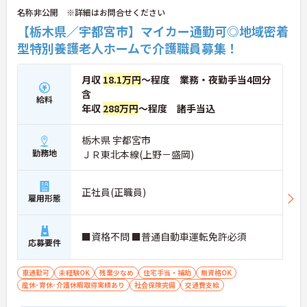
名称非公開 ※詳細はお問合せください
【栃木県／宇都宮市】マイカー通勤可◎地域密着
型特別養護老人ホームで介護職員募集！
月収
18.1万円
～程度 業務・夜勤手当4回分
含
給料
年収
288万円
～程度 諸手当込
栃木県 宇都宮市
勤務地
ＪＲ東北本線(上野－盛岡)
正社員(正職員)
雇用形態
■資格不問 ■普通自動車運転免許必須
応募要件
車通勤可
未経験OK
残業少なめ
住宅手当・補助
無資格OK
産休･育休･介護休暇取得実績あり
社会保険完備
交通費支給