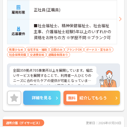
正社員(正職員)
雇用形態
■社会福祉士、精神保健福祉士、社会福祉
主事、介護福祉士経験5年以上のいずれかの
応募要件
資格をお持ちの方 ※学歴不問 ※ブランク可
残業少なめ
住宅手当・補助
日勤のみ
ブランクOK
ボーナス・賞与あり
社会保険完備
交通費支給
退職金制度あり
全国359拠点705事業所以上を展開しています。幅広
いサービスを展開することで、利用者一人ひとりの
ニーズに合わせたケアの提供が可能となっていま
す。また、職員もサービスの選択を含め、ライフス
タイルに合わせた働き方の選択肢が多くあります。
入社時研修はもちろん、サービス・職種ごとに研修
詳細を見る
無料
紹介してもらう
カリキュラムが整っており学び成長できる環境で
す。
ご興味のある方は面接対策ポイントなどお話致しま
すのでお気軽にお問い合わせください。
通所介護（デイサービス）
更新日：2026年07月30日