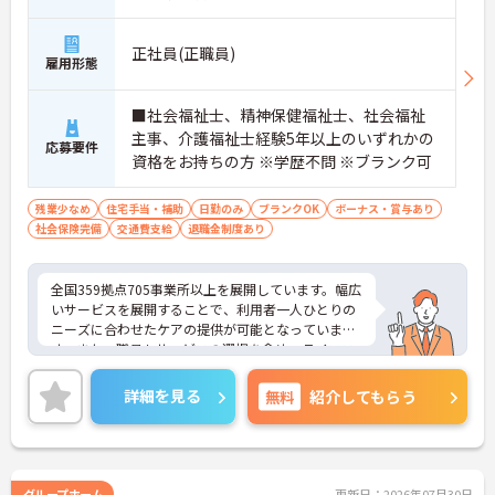
正社員(正職員)
雇用形態
■社会福祉士、精神保健福祉士、社会福祉
主事、介護福祉士経験5年以上のいずれかの
応募要件
資格をお持ちの方 ※学歴不問 ※ブランク可
残業少なめ
住宅手当・補助
日勤のみ
ブランクOK
ボーナス・賞与あり
社会保険完備
交通費支給
退職金制度あり
全国359拠点705事業所以上を展開しています。幅広
いサービスを展開することで、利用者一人ひとりの
ニーズに合わせたケアの提供が可能となっていま
す。また、職員もサービスの選択を含め、ライフス
タイルに合わせた働き方の選択肢が多くあります。
入社時研修はもちろん、サービス・職種ごとに研修
詳細を見る
無料
紹介してもらう
カリキュラムが整っており学び成長できる環境で
す。
ご興味のある方は面接対策ポイントなどお話致しま
すのでお気軽にお問い合わせください。
グループホーム
更新日：2026年07月30日