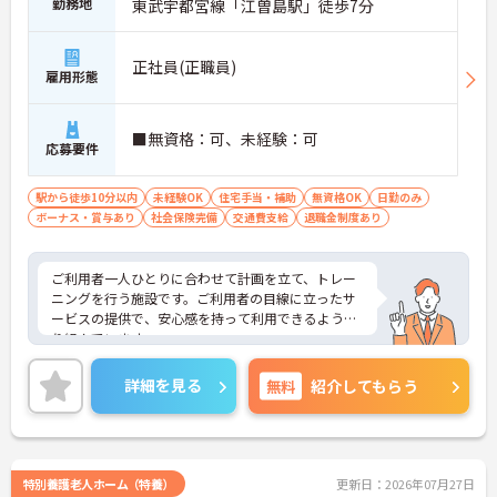
勤務地
東武宇都宮線「江曽島駅」徒歩7分
正社員(正職員)
雇用形態
■無資格：可、未経験：可
応募要件
駅から徒歩10分以内
未経験OK
住宅手当・補助
無資格OK
日勤のみ
ボーナス・賞与あり
社会保険完備
交通費支給
退職金制度あり
ご利用者一人ひとりに合わせて計画を立て、トレー
ニングを行う施設です。ご利用者の目線に立ったサ
ービスの提供で、安心感を持って利用できるよう取
り組んでいます。
最寄駅から徒歩7分の立地です。賞与が2.0ヶ月分支
給実績があるため、頑張りがきちんと評価される職
詳細を見る
無料
紹介してもらう
場です。
ご興味のある方には、面接対策ポイントなど、さら
に詳細をお話しいたしますのでお気軽にご相談くだ
さい
特別養護老人ホーム（特養）
更新日：2026年07月27日