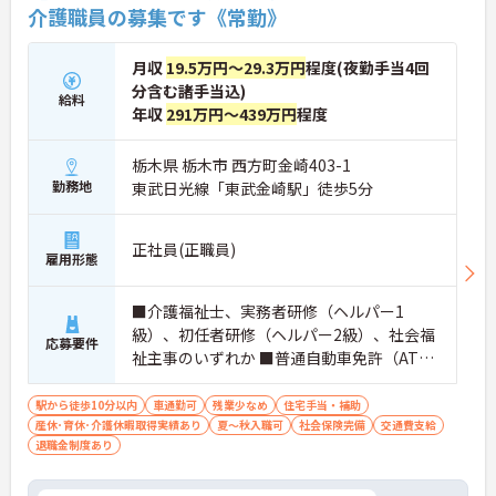
介護職員の募集です《常勤》
月収
19.5万円～29.3万円
程度(夜勤手当4回
分含む諸手当込)
給料
年収
291万円～439万円
程度
栃木県 栃木市 西方町金崎403-1
勤務地
東武日光線「東武金崎駅」徒歩5分
正社員(正職員)
雇用形態
■介護福祉士、実務者研修（ヘルパー1
級）、初任者研修（ヘルパー2級）、社会福
応募要件
祉主事のいずれか ■普通自動車免許（AT限
定可）
駅から徒歩10分以内
車通勤可
残業少なめ
住宅手当・補助
産休･育休･介護休暇取得実績あり
夏～秋入職可
社会保険完備
交通費支給
退職金制度あり