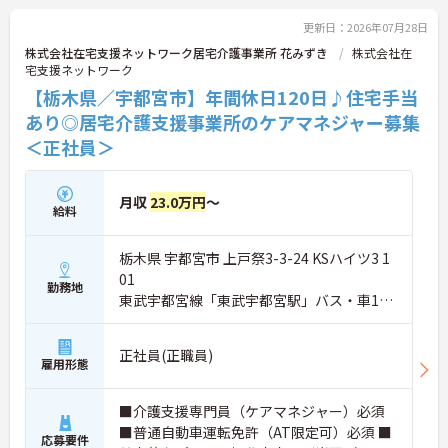
更新日：2026年07月28日
株式会社在宅支援ネットワーク居宅介護事業所 花みずき
株式会社在
宅支援ネットワーク
【栃木県／宇都宮市】年間休日120日♪住宅手当
あり◎居宅介護支援事業所のケアマネジャー募集
＜正社員＞
月収
23.0万円
～
給料
栃木県 宇都宮市 上戸祭3-3-24 KSハイツ3 1
01
勤務地
東武宇都宮線「東武宇都宮駅」バス・車15
分
正社員(正職員)
雇用形態
■介護支援専門員（ケアマネジャー）必須
■普通自動車運転免許（AT限定可）必須 ■
応募要件