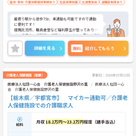
産休･育休･介護休暇取得実績あり
社会保険完備
交通費支給
退職金制度あり
最寄り駅から徒歩7分、車通勤も可能ですので通勤
に便利です！
提携託児所、職員食堂など福利厚生が整っておりま
すので安心して就業して頂けます。また、賞与は年2
回計3.6ヶ月分支給実績があります。
ご興味ある方には、面接のポイントなど、さらに詳
詳細を見る
無料
紹介してもらう
細をお話致しますので、お気軽にご相談ください。
介護老人保健施設（老健）
更新日：2026年07月23日
医療法人社団一心会 介護老人保健施設野沢の里
医療法人社団一心
会 介護老人保健施設野沢の里
【栃木県／宇都宮市】 マイカー通勤可／介護老
人保健施設での介護職求人
月収
18.2万円～23.2万円
程度（諸手当込）
給料