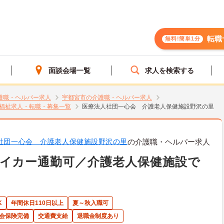
転職
無料!簡単1分
面談会場一覧
求人を検索する
護職・ヘルパー求人
宇都宮市の介護職・ヘルパー求人
福祉求人・転職・募集一覧
医療法人社団一心会 介護老人保健施設野沢の里
社団一心会 介護老人保健施設野沢の里
の介護職・ヘルパー求人
イカー通勤可／介護老人保健施設で
K
年間休日110日以上
夏～秋入職可
会保険完備
交通費支給
退職金制度あり