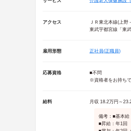
サービス
介護老人保健施設
アクセス
ＪＲ東北本線(上野
東武宇都宮線「東武
雇用形態
正社員(正職員)
応募資格
■不問
※資格者をお持ち
給料
月収 18.2万円～2
備考：■基本給：1
■昇給：年1回
■賞与：年2回（