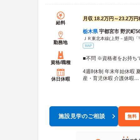
月収 18.2万円～23.2
給料
栃木県
宇都宮市 野沢町56
ＪＲ東北本線(上野－盛岡)「
勤務地
MAP
■不問 ※資格者をお持ち
資格/職種
4週8休制 年末年始休暇 
産・育児休暇 介護休暇
休日休暇
年間休日日数：114日 初年度有給日数：10日 最
大有給日数：20日
施設見学のご相談
無料