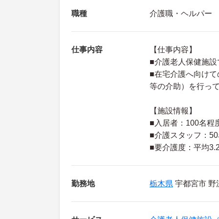
職種
介護職・ヘルパー
仕事内容
【仕事内容】
■介護老人保健施
■在宅介護へ向け
等の介助）を行っ
【施設情報】
■入居者：100名程
■介護スタッフ：5
■要介護度：平均3.
勤務地
栃木県
宇都宮市 野沢