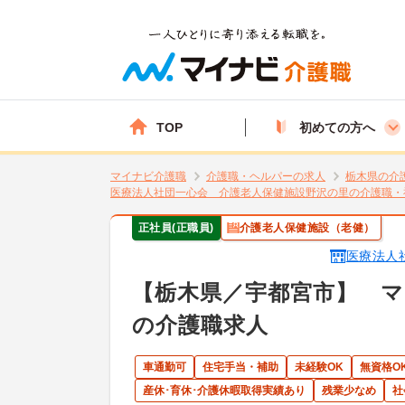
TOP
初めての方へ
マイナビ介護職
介護職・ヘルパーの求人
栃木県の介
医療法人社団一心会 介護老人保健施設野沢の里の介護職・
正社員(正職員)
介護老人保健施設（老健）
医療法人
【栃木県／宇都宮市】 マ
の介護職求人
車通勤可
住宅手当・補助
未経験OK
無資格O
産休･育休･介護休暇取得実績あり
残業少なめ
社