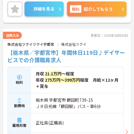
ありのため、あなたの頑張りがしっかり評価されま
度を通じて有資格者のさらなるステップアップを後
す。
詳細を見る
無料
紹介してもらう
押しします
ご興味のある方は、面接のポイントをお伝えします
・階層別研修や所属先以外の事業所で行う交換研修
のでお気軽にお問い合せください。
など豊富な教育プログラムで専門職としての成長を
サポートしています
訪問入浴
更新日：2026年08月06日
株式会社ツクイツクイ宇都宮
株式会社ツクイ
【栃木県／宇都宮市】年間休日119日♪デイサー
ビスでの介護職員求人
月収
21.1万円
～程度
年収
275万円～399万円
程度 月給×12ヶ月
給料
＋賞与
栃木県 宇都宮市 鶴田町739-15
勤務地
ＪＲ日光線「鶴田駅」バス・車6分
正社員(正職員)
雇用形態