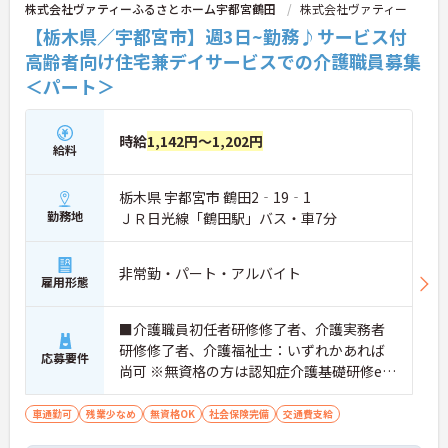
株式会社ヴァティーふるさとホーム宇都宮鶴田
株式会社ヴァティー
【栃木県／宇都宮市】週3日~勤務♪サービス付
高齢者向け住宅兼デイサービスでの介護職員募集
＜パート＞
時給
1,142円～1,202円
給料
栃木県 宇都宮市 鶴田2‐19‐1
勤務地
ＪＲ日光線「鶴田駅」バス・車7分
非常勤・パート・アルバイト
雇用形態
■介護職員初任者研修修了者、介護実務者
研修修了者、介護福祉士：いずれかあれば
応募要件
尚可 ※無資格の方は認知症介護基礎研修eラ
ーニングの受講が必須です。(自己負担3,000
円)
車通勤可
残業少なめ
無資格OK
社会保険完備
交通費支給