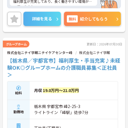
福利厚生が充実しており、長く働きやすい環境が整
っています！
また、企業主導型保育園あり！子育て中の方も働き
やすい環境です♪
詳細を見る
無料
紹介してもらう
ご興味のある方はご面接のポイントお伝えしますの
でご気軽にお問い合わせください。
グループホーム
更新日：2026年07月30日
株式会社ニチイ学館ニチイケアセンター峰
株式会社ニチイ学館
【栃木県／宇都宮市】福利厚生・手当充実♪未経
験OK◎グループホームの介護職員募集＜正社員
＞
月収
19.0万円～21.0万円
給料
栃木県 宇都宮市 峰2-25-3
勤務地
ライトライン「峰駅」徒歩7分
正社員(正職員)