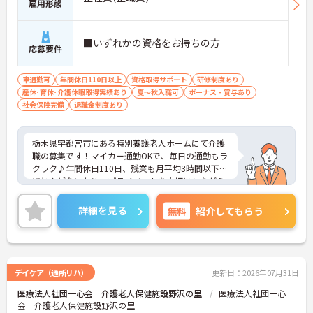
雇用形態
■いずれかの資格をお持ちの方
応募要件
車通勤可
年間休日110日以上
資格取得サポート
研修制度あり
産休･育休･介護休暇取得実績あり
夏～秋入職可
ボーナス・賞与あり
社会保険完備
退職金制度あり
栃木県宇都宮市にある特別養護老人ホームにて介護
職の募集です！マイカー通勤OKで、毎日の通勤もラ
クラク♪年間休日110日、残業も月平均3時間以下と
ほとんどないため、プライベートを大切にしながら
メリハリをつけて働ける環境です◎ご興味のある方
には、面接対策ポイントなど、さらに詳細をご案内
詳細を見る
無料
紹介してもらう
しますのでお気軽にご相談ください！
デイケア（通所リハ）
更新日：2026年07月31日
医療法人社団一心会 介護老人保健施設野沢の里
医療法人社団一心
会 介護老人保健施設野沢の里