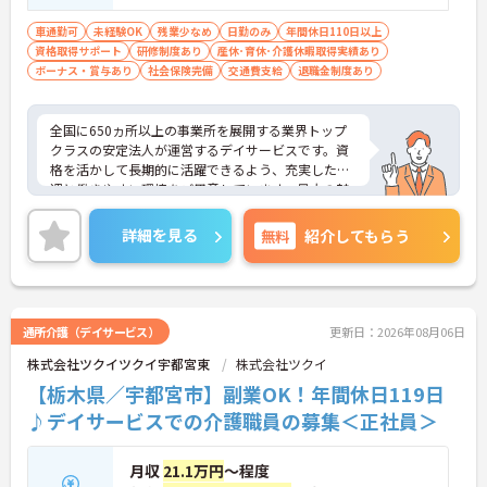
車通勤可
未経験OK
残業少なめ
日勤のみ
年間休日110日以上
資格取得サポート
研修制度あり
産休･育休･介護休暇取得実績あり
ボーナス・賞与あり
社会保険完備
交通費支給
退職金制度あり
全国に650ヵ所以上の事業所を展開する業界トップ
クラスの安定法人が運営するデイサービスです。資
格を活かして長期的に活躍できるよう、充実した待
遇と働きやすい環境をご用意しています。最大の魅
力は夜勤なしの日勤のみで年間休日は119日しっか
り確保できる点にあります。毎月付与されるリフレ
詳細を見る
無料
紹介してもらう
ッシュ休暇を利用して連休の取得も可能です。ま
た、子育てサポート企業として「くるみん認定」を
取得しており、こども休暇や充実した扶養手当など
ご家庭との両立を後押しする制度が整っています。
入社後1年間は専用のチューターがつき手厚くフォ
通所介護（デイサービス）
更新日：2026年08月06日
ローするため、新しい環境への不安を軽減できま
株式会社ツクイツクイ宇都宮東
株式会社ツクイ
す。最大105万円の賞与支給の実績や、宿泊費補助
等の独自の福利厚生制度も備わっており、有資格者
【栃木県／宇都宮市】副業OK！年間休日119日
の方がご自身の個性を大切にしながらやりがいを持
♪デイサービスでの介護職員の募集＜正社員＞
って働き続けられるおすすめの職場です。
★おすすめPOINT★
月収
21.1万円
～程度
【夜勤なし×年間休日119日！オンオフのメリハリ