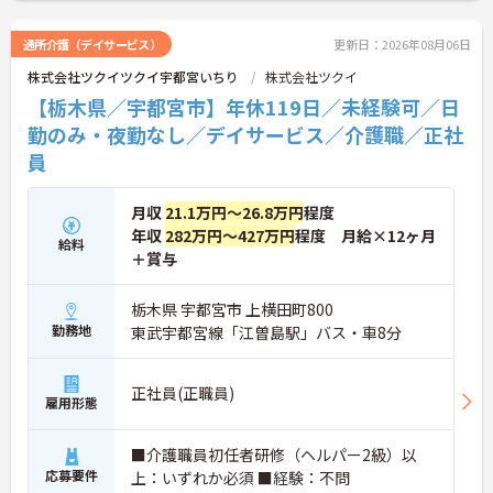
通所介護（デイサービス）
更新日：2026年08月06日
株式会社ツクイツクイ宇都宮いちり
株式会社ツクイ
【栃木県／宇都宮市】年休119日／未経験可／日
勤のみ・夜勤なし／デイサービス／介護職／正社
員
月収
21.1万円～26.8万円
程度
年収
282万円～427万円
程度 月給×12ヶ月
給料
＋賞与
栃木県 宇都宮市 上横田町800
勤務地
東武宇都宮線「江曽島駅」バス・車8分
正社員(正職員)
雇用形態
■介護職員初任者研修（ヘルパー2級）以
応募要件
上：いずれか必須 ■経験：不問