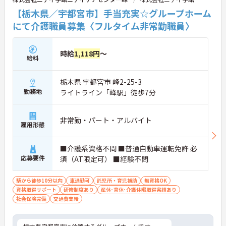
【栃木県／宇都宮市】手当充実☆グループホーム
にて介護職員募集〈フルタイム非常勤職員〉
時給
1,118円
～
給料
栃木県 宇都宮市 峰2-25-3
勤務地
ライトライン「峰駅」徒歩7分
非常勤・パート・アルバイト
雇用形態
■介護系資格不問 ■普通自動車運転免許 必
応募要件
須（AT限定可） ■経験不問
駅から徒歩10分以内
車通勤可
託児所・育児補助
無資格OK
資格取得サポート
研修制度あり
産休･育休･介護休暇取得実績あり
社会保険完備
交通費支給