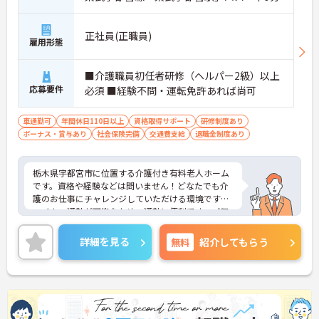
正社員(正職員)
雇用形態
■介護職員初任者研修（ヘルパー2級）以上
応募要件
必須 ■経験不問・運転免許あれば尚可
車通勤可
年間休日110日以上
資格取得サポート
研修制度あり
ボーナス・賞与あり
社会保険完備
交通費支給
退職金制度あり
栃木県宇都宮市に位置する介護付き有料老人ホーム
です。資格や経験などは問いません！どなたでも介
護のお仕事にチャレンジしていただける環境です。
マイカー通勤が可能なため、通勤に便利です。ご興
味をお持ちの方はお気軽にお問い合わせください。
詳細を見る
無料
紹介してもらう