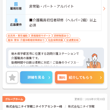
非常勤・パート・アルバイト
雇用形態
■介護職員初任者研修（ヘルパー2級）以上
応募要件
必須
託児所・育児補助
資格取得サポート
研修制度あり
産休･育休･介護休暇取得実績あり
社会保険完備
交通費支給
栃木県宇都宮市に位置する訪問介護ステーションで
介護職員の募集です。
勤務時間や日数は柔軟に対応！ご自身のライフスタ
イルに合わせて勤務いただけます♪
また、企業主導型保育園あり！子育て中の方も働き
やすい環境です！
詳細を見る
無料
紹介してもらう
ご興味のある方はご面接のポイントお伝えしますの
でご気軽にお問い合わせください。
グループホーム
更新日：2026年07月30日
株式会社ニチイ学館ニチイケアセンター峰
株式会社ニチイ学館