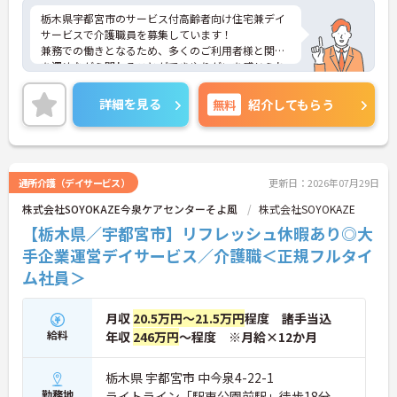
栃木県宇都宮市のサービス付高齢者向け住宅兼デイ
サービスで介護職員を募集しています！
兼務での働きとなるため、多くのご利用者様と関係
を深めながら関わることができやりがいを感じられ
るお仕事です♪
マイカー通勤可◎無料駐車場も完備されているため
詳細を見る
無料
紹介してもらう
通勤も安心です！
ご興味のある方は、面接のポイントをお伝えします
のでご連絡ください！
通所介護（デイサービス）
更新日：2026年07月29日
株式会社SOYOKAZE今泉ケアセンターそよ風
株式会社SOYOKAZE
【栃木県／宇都宮市】リフレッシュ休暇あり◎大
手企業運営デイサービス／介護職＜正規フルタイ
ム社員＞
月収
20.5万円～21.5万円
程度 諸手当込
給料
年収
246万円
～程度 ※月給×12か月
栃木県 宇都宮市 中今泉4-22-1
勤務地
ライトライン「駅東公園前駅」徒歩18分