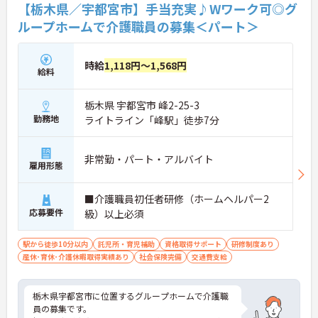
【栃木県／宇都宮市】手当充実♪Wワーク可◎グ
ループホームで介護職員の募集＜パート＞
時給
1,118円～1,568円
給料
栃木県 宇都宮市 峰2-25-3
勤務地
ライトライン「峰駅」徒歩7分
非常勤・パート・アルバイト
雇用形態
■介護職員初任者研修（ホームヘルパー2
応募要件
級）以上必須
駅から徒歩10分以内
託児所・育児補助
資格取得サポート
研修制度あり
産休･育休･介護休暇取得実績あり
社会保険完備
交通費支給
栃木県宇都宮市に位置するグループホームで介護職
員の募集です。