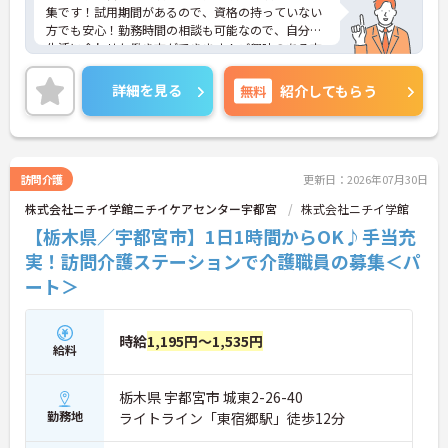
集です！試用期間があるので、資格の持っていない
方でも安心！勤務時間の相談も可能なので、自分の
生活に合わせた働き方ができます！ご興味のある方
は、面接ポイントをお伝えしますので、お気軽にご
連絡ください。
詳細を見る
無料
紹介してもらう
訪問介護
更新日：2026年07月30日
株式会社ニチイ学館ニチイケアセンター宇都宮
株式会社ニチイ学館
【栃木県／宇都宮市】1日1時間からOK♪手当充
実！訪問介護ステーションで介護職員の募集＜パ
ート＞
時給
1,195円～1,535円
給料
栃木県 宇都宮市 城東2-26-40
勤務地
ライトライン「東宿郷駅」徒歩12分