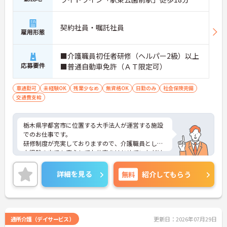
契約社員・嘱託社員
雇用形態
■介護職員初任者研修（ヘルパー2級）以上
応募要件
■普通自動車免許（ＡＴ限定可）
車通勤可
未経験OK
残業少なめ
無資格OK
日勤のみ
社会保険完備
交通費支給
栃木県宇都宮市に位置する大手法人が運営する施設
でのお仕事です。
研修制度が充実しておりますので、介護職員として
未経験の方でも安心してお仕事をはじめていただけ
ます！
ご興味のある方は面接対策ポイントなどお話致しま
詳細を見る
無料
紹介してもらう
すのでお気軽にお問い合わせください。
通所介護（デイサービス）
更新日：2026年07月29日