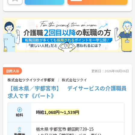
訪問入浴
更新日：2026年08月06日
株式会社ツクイツクイ宇都宮
株式会社ツクイ
【栃木県／宇都宮市】 デイサービスの介護職員
求人です《パート》
時給
1,068円～1,539円
給料
栃木県 宇都宮市 鶴田町739-15
勤務地