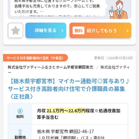
栃木県宇都宮市に位置するグループホームです。
各種手当も充実しておりますので、安心してご就業
いただけます。
マイカー通勤可能で無料の駐車場も完備しておりま
す。
ご興味のある方には、面接対策ポイントなど、さら
詳細を見る
無料
紹介してもらう
に詳細をお話しいたしますのでお気軽にご相談くだ
さい！
サービス付き高齢者向け住宅（サ高住）
更新日：2026年07月29日
株式会社ヴァティーふるさとホーム宇都宮鶴田第弐
株式会社ヴァティ
ー
【栃木県宇都宮市】マイカー通勤可◎賞与あり♪
サービス付き高齢者向け住宅で介護職員の募集
〈正社員〉
月収
21.1万円～22.6万円
程度※処遇改善加
給料
算手当含む
栃木県 宇都宮市 鶴田2-46-17
勤務地
ＪＲ日光線「鶴田駅」バス・車6分