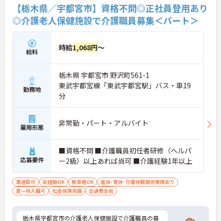
【栃木県／宇都宮市】資格不問◎正社員登用あり
◎介護老人保健施設で介護職員募集＜パート＞
時給
1,068円
～
給料
栃木県 宇都宮市 野沢町561-1
東武宇都宮線「東武宇都宮駅」バス・車19
勤務地
分
非常勤・パート・アルバイト
雇用形態
■資格不問 ■介護職員初任者研修（ヘルパ
応募要件
ー2級）以上あれば尚可 ■介護経験1年以上
車通勤可
未経験OK
無資格OK
産休･育休･介護休暇取得実績あり
夏～秋入職可
社会保険完備
交通費支給
栃木県宇都宮市の介護老人保健施設で介護職員の募