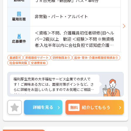
ＪＲ日光線「鶴田駅」バス・車6分
非常勤・パート・アルバイト
雇用形態
＜資格＞不問、介護職員初任者研修(旧ヘル
パー2級)以上 歓迎 ＜経験＞不問 ※無資格
応募要件
者:入社半年以内に会社負担で認知症介護基
礎研修受講
車通勤可
資格取得サポート
研修制度あり
産休･育休･介護休暇取得実績あり
社会保険完備
交通費支給
福利厚生充実の大手福祉サービス企業での求人で
す！ご興味ある方には、面接対策ポイントなど、さ
らに詳細をお話しいたしますのでお気軽にご相談く
ださい！
詳細を見る
無料
紹介してもらう