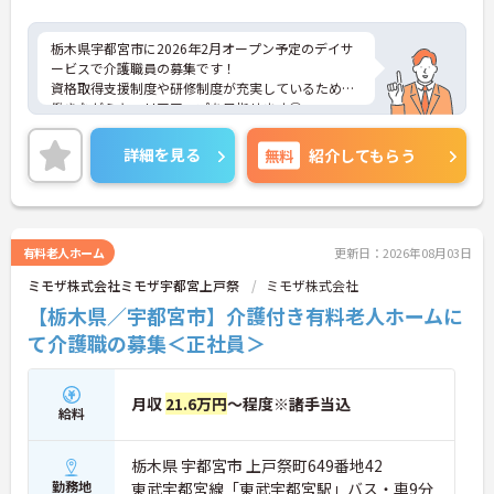
栃木県宇都宮市に2026年2月オープン予定のデイサ
ービスで介護職員の募集です！
資格取得支援制度や研修制度が充実しているため、
働きながらキャリアアップを目指せます◎
また、社会保険完備で各種手当も充実しているた
め、安心して働きやすい環境が整っています♪
詳細を見る
無料
紹介してもらう
ご興味ある方は面接ポイントをお伝えしますので、
お気軽にご連絡ください。
有料老人ホーム
更新日：2026年08月03日
ミモザ株式会社ミモザ宇都宮上戸祭
ミモザ株式会社
【栃木県／宇都宮市】介護付き有料老人ホームに
て介護職の募集＜正社員＞
月収
21.6万円
～程度※諸手当込
給料
栃木県 宇都宮市 上戸祭町649番地42
勤務地
東武宇都宮線「東武宇都宮駅」バス・車9分