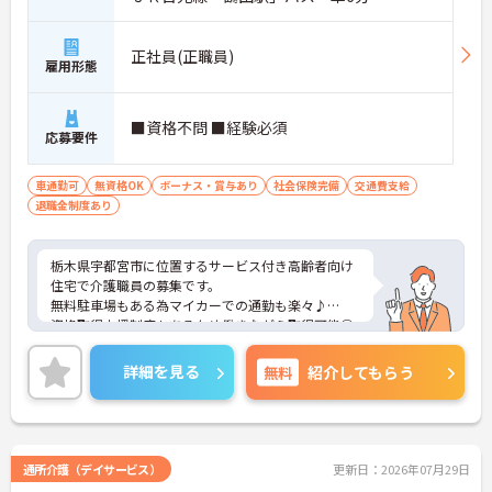
正社員(正職員)
雇用形態
■資格不問 ■経験必須
応募要件
車通勤可
無資格OK
ボーナス・賞与あり
社会保険完備
交通費支給
退職金制度あり
栃木県宇都宮市に位置するサービス付き高齢者向け
住宅で介護職員の募集です。
無料駐車場もある為マイカーでの通勤も楽々♪
資格取得支援制度もあるため働きながら取得可能◎
丁寧な研修とフォロー体制で、ご自身のスキルアッ
プもできます！また昇給や賞与制度があり、頑張り
詳細を見る
無料
紹介してもらう
が評価されてしっかりと還元されます。しっかりと
したフォロー体制で、経験に関わらず安心してスタ
ートできます。
こちらの求人にご興味がございましたら面接のポイ
ントもお伝えしますので是非ご応募お待ちしており
通所介護（デイサービス）
更新日：2026年07月29日
ます。