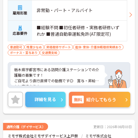
非常勤・パート・アルバイト
雇用形態
■経験不問 ■初任者研修・実務者研修いず
応募要件
れか ■普通自動車運転免許(AT限定可)
車通勤可
残業少なめ
資格取得サポート
産休･育休･介護休暇取得実績あり
ボーナス・賞与あり
交通費支給
栃木県宇都宮市にある訪問介護ステーションでの介
護職の募集です！
ご自宅より直行直帰での勤務です◎ 賞与・昇給と
もに実績あり☆
しっかりとしたサポート体制なので、経験が無くご
不安な方でもご安心ください♪
詳細を見る
無料
紹介してもらう
ご興味のある方には、面接対策ポイントなど、さら
に詳細をお話しいたしますのでお気軽にご相談くだ
さい！
通所介護（デイサービス）
更新日：2026年08月03日
ミモザ株式会社ミモザデイサービス上戸祭
ミモザ株式会社