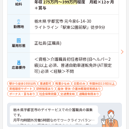
年収
275万円～399万円
程度 月給×12ヶ月
をつけて働ける環境です】
給料
＋賞与
・身体への負担が少ない夜勤なしの勤務で年間休日
119日がしっかりと確保されています
・毎月1日付与されるリフレッシュ休暇と有給を組
栃木県 宇都宮市 元今泉6-14-30
み合わせて連休を取得しプライベートを満喫できま
勤務地
ライトライン「駅東公園前駅」徒歩9分
す
・子育てサポート企業として「くるみん認定」を取
得しており未就学児向けのこども休暇など支援体制
正社員(正職員)
雇用形態
が万全です
【賞与実績最大105万円◎大手法人ならではの手厚
い待遇と福利厚生が魅力です】
＜資格＞介護職員初任者研修(旧ヘルパー2
・頑張りをしっかり還元する過去実績最大105万円
級)以上 必須、普通自動車運転免許(AT限定
の賞与や配偶者・お子様への手厚い扶養手当を支給
応募要件
可) 必須 ＜経験＞不問
しています
・宿泊費補助などが受けられる独自の「ツクイPLU
S」や勤続3年以上の退職金制度を完備しています
駅から徒歩10分以内
車通勤可
残業少なめ
日勤のみ
年間休日110日以上
・社内規定の範囲内で髪色や髪型をはじめネイルや
資格取得サポート
研修制度あり
産休･育休･介護休暇取得実績あり
まつげエクステが自由であり自分らしさを大切に働
ボーナス・賞与あり
社会保険完備
交通費支給
退職金制度あり
けます
【有資格者のキャリアパス！手厚いチューター制度
と多彩な研修で専門性を高めます 】
栃木県宇都宮市のデイサービスでの介護職員の募集
・入社後1年間は専門のチューター（指導担当者）
です。
がマンツーマンで手厚くフォローするため新しい環
月平均時間外労働5時間なのでワークライフバラン
境でも安心です
スを整えやすい環境でお仕事できます。昇給・賞与
・資格手当の支給や公的資格取得・自己啓発支援制