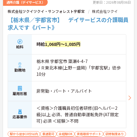
通所介護（デイサービス）
更新日：2026年08月06日
株式会社ツクイツクイ・サンフォレスト宇都宮
株式会社ツクイ
【栃木県／宇都宮市】 デイサービスの介護職員
求人です《パート》
時給
1,068円～1,085円
給料
栃木県 宇都宮市 簗瀬4-4-7
ＪＲ東北本線(上野－盛岡)「宇都宮駅」徒歩
勤務地
10分
非常勤・パート・アルバイト
雇用形態
＜資格＞介護職員初任者研修(旧ヘルパー2
級)以上 必須、普通自動車運転免許(AT限定
応募要件
可) 必須 ＜経験＞不問
駅から徒歩10分以内
車通勤可
未経験OK
資格取得サポート
研修制度あり