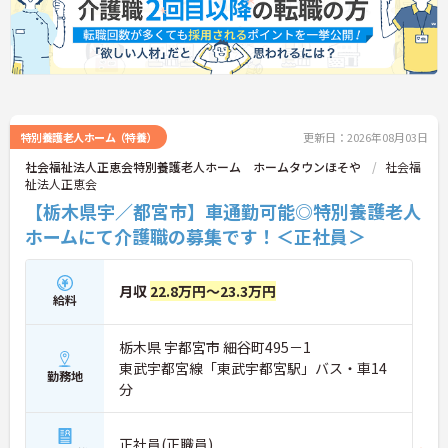
特別養護老人ホーム（特養）
更新日：2026年08月03日
社会福祉法人正恵会特別養護老人ホーム ホームタウンほそや
社会福
祉法人正恵会
【栃木県宇／都宮市】車通勤可能◎特別養護老人
ホームにて介護職の募集です！＜正社員＞
月収
22.8万円～23.3万円
給料
栃木県 宇都宮市 細谷町495－1
東武宇都宮線「東武宇都宮駅」バス・車14
勤務地
分
正社員(正職員)