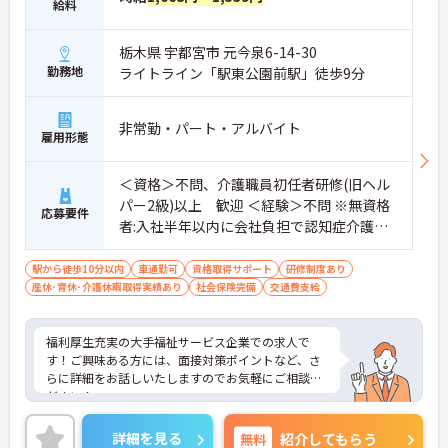
給料
栃木県 宇都宮市 元今泉6-14-30
勤務地
ライトライン「駅東公園前駅」徒歩9分
非常勤・パート・アルバイト
雇用形態
＜資格＞不問、介護職員初任者研修(旧ヘル
パー2級)以上 歓迎 ＜経験＞不問 ※無資格
応募要件
者:入社半年以内に会社負担で認知症介護基
礎研修受講
駅から徒歩10分以内
車通勤可
資格取得サポート
研修制度あり
産休･育休･介護休暇取得実績あり
社会保険完備
交通費支給
福利厚生充実の大手福祉サービス企業での求人で
す！ご興味ある方には、面接対策ポイントなど、さ
らに詳細をお話しいたしますのでお気軽にご相談く
ださい！
詳細を見る
無料
紹介してもらう