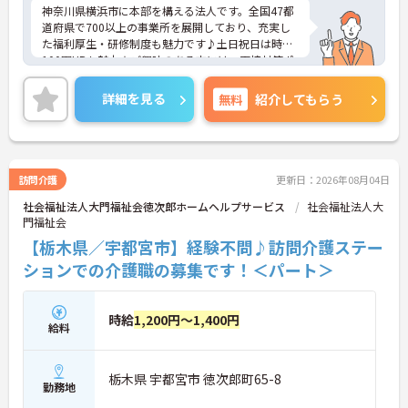
神奈川県横浜市に本部を構える法人です。全国47都
道府県で700以上の事業所を展開しており、充実し
た福利厚生・研修制度も魅力です♪土日祝日は時給
100円UPも魅力★ご興味のある方には、面接対策ポ
イントなど、さらに詳細をお話しいたしますのでお
気軽にご相談ください！
詳細を見る
無料
紹介してもらう
訪問介護
更新日：2026年08月04日
社会福祉法人大門福祉会徳次郎ホームヘルプサービス
社会福祉法人大
門福祉会
【栃木県／宇都宮市】経験不問♪訪問介護ステー
ションでの介護職の募集です！＜パート＞
時給
1,200円～1,400円
給料
栃木県 宇都宮市 徳次郎町65-8
勤務地