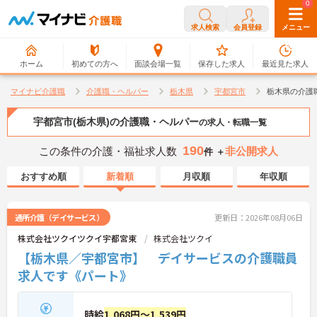
0
0
求人検索
会員登録
メニュー
ホーム
初めての方へ
面談会場一覧
保存した求人
最近見た求人
マイナビ介護職
介護職・ヘルパー
栃木県
宇都宮市
栃木県の介護
宇都宮市(栃木県)の介護職・ヘルパー
の求人・転職一覧
190
この条件の介護・福祉求人数
非公開求人
件 ＋
おすすめ順
新着順
月収順
年収順
通所介護（デイサービス）
更新日：2026年08月06日
株式会社ツクイツクイ宇都宮東
株式会社ツクイ
【栃木県／宇都宮市】 デイサービスの介護職員
求人です《パート》
時給
1,068円～1,539円