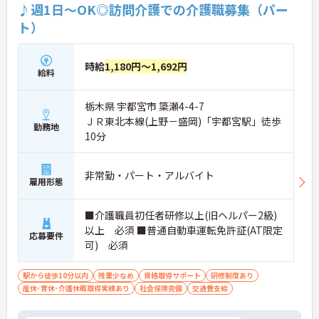
♪週1日～OK◎訪問介護での介護職募集（パー
ト）
時給
1,180円～1,692円
給料
栃木県 宇都宮市 簗瀬4-4-7
ＪＲ東北本線(上野－盛岡)「宇都宮駅」徒歩
勤務地
10分
非常勤・パート・アルバイト
雇用形態
■介護職員初任者研修以上(旧ヘルパー2級)
以上 必須 ■普通自動車運転免許証(AT限定
応募要件
可) 必須
駅から徒歩10分以内
残業少なめ
資格取得サポート
研修制度あり
産休･育休･介護休暇取得実績あり
社会保険完備
交通費支給