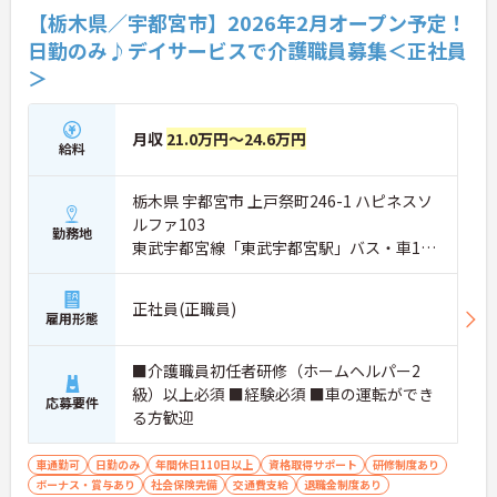
【栃木県／宇都宮市】2026年2月オープン予定！
日勤のみ♪デイサービスで介護職員募集＜正社員
＞
月収
21.0万円～24.6万円
給料
栃木県 宇都宮市 上戸祭町246-1 ハピネスソ
ルファ103
勤務地
東武宇都宮線「東武宇都宮駅」バス・車14
分
正社員(正職員)
雇用形態
■介護職員初任者研修（ホームヘルパー2
級）以上必須 ■経験必須 ■車の運転ができ
応募要件
る方歓迎
車通勤可
日勤のみ
年間休日110日以上
資格取得サポート
研修制度あり
ボーナス・賞与あり
社会保険完備
交通費支給
退職金制度あり