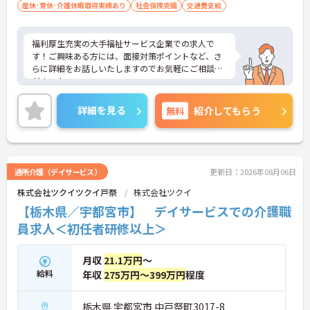
産休･育休･介護休暇取得実績あり
社会保険完備
交通費支給
福利厚生充実の大手福祉サービス企業での求人で
す！ご興味ある方には、面接対策ポイントなど、さ
らに詳細をお話しいたしますのでお気軽にご相談く
ださい！
詳細を見る
無料
紹介してもらう
通所介護（デイサービス）
更新日：2026年08月06日
株式会社ツクイツクイ戸祭
株式会社ツクイ
【栃木県／宇都宮市】 デイサービスでの介護職
員求人＜初任者研修以上＞
月収
21.1万円
～
給料
年収
275万円～399万円
程度
栃木県 宇都宮市 中戸祭町3017-8