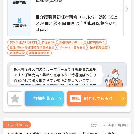
雇用形態
■介護職員初任者研修（ヘルパー2級）以上
必須 ■経験不問 ■普通自動車運転免許あれ
応募要件
ば尚可
駅から徒歩10分以内
未経験OK
資格取得サポート
研修制度あり
産休･育休･介護休暇取得実績あり
ボーナス・賞与あり
社会保険完備
交通費支給
退職金制度あり
栃木県宇都宮市のグループホームで介護職員の募集
です！手当充実・昇給や賞与ありで待遇面ばっちり
◎安心して長く働きやすい環境が整っています！ま
た、家族愛休暇や学校行事休暇、従業員向けの保育
所ありでご家族がいる方でも安心♪駅から徒歩7分
と好立地で通勤しやすい職場なのもうれしいポイン
詳細を見る
無料
紹介してもらう
ト！ご興味のある方は面接ポイントをお伝えします
ので、お気軽にご連絡ください！
グループホーム
更新日：2026年07月30日
株式会社ニチイ学館ニチイケアセンター峰
株式会社ニチイ学館