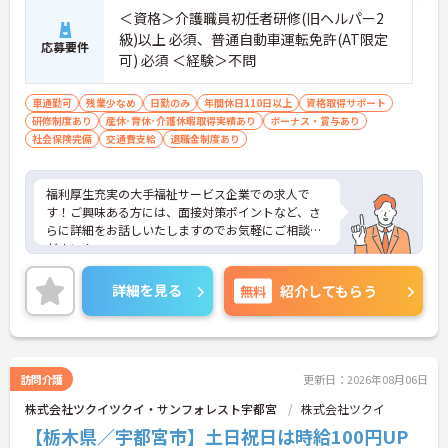
＜資格＞介護職員初任者研修(旧ヘルパー2
級)以上 必須、普通自動車運転免許(AT限定
応募要件
可) 必須 ＜経験＞不問
車通勤可
残業少なめ
日勤のみ
年間休日110日以上
資格取得サポート
研修制度あり
産休･育休･介護休暇取得実績あり
ボーナス・賞与あり
社会保険完備
交通費支給
退職金制度あり
福利厚生充実の大手福祉サービス企業での求人で
す！ご興味ある方には、面接対策ポイントなど、さ
らに詳細をお話しいたしますのでお気軽にご相談く
ださい！
詳細を見る
無料
紹介してもらう
訪問介護
更新日：2026年08月06日
株式会社ツクイツクイ・サンフォレスト宇都宮
株式会社ツクイ
【栃木県／宇都宮市】土日祝日は時給100円UP