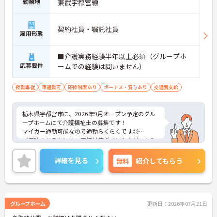
勤務地
東武宇都宮線
契約社員・嘱託社員
雇用形態
■介護実務経験半年以上必須（グループホ
応募要件
ームでの経験は問いません）
夜勤専従
車通勤可
研修制度あり
ボーナス・賞与あり
交通費支給
栃木県宇都宮市に、2026年9月オープン予定のグル
ープホームにて介護福祉士の募集です！
マイカー通勤可能なので通勤らくらくです◎
ご興味のある方には、面接対策ポイントなど、さら
に詳細をお話しいたしますのでお気軽にご相談くだ
さい！
詳細を見る
無料
紹介してもらう
グループホーム
更新日：2026年07月21日