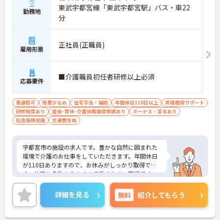
東武宇都宮線「東武宇都宮駅」バス・車22
勤務地
分
正社員(正職員)
雇用形態
■介護職員初任者研修以上必須
応募要件
車通勤可
残業少なめ
住宅手当・補助
年間休日110日以上
資格取得サポート
研修制度あり
産休･育休･介護休暇取得実績あり
ボーナス・賞与あり
社会保険完備
交通費支給
宇都宮市の施設の求人です。豊かな自然に囲まれた
環境で介護のお仕事をしていただきます。年間休日
が110日ありますので、お休みがしっかり取得で
き、休暇も多数ありますので働きやすい職場です。
ご興味のある方には詳細をお話しますので、お気軽
にお問い合わせください。
詳細を見る
無料
紹介してもらう