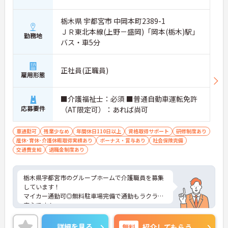
栃木県 宇都宮市 中岡本町2389-1
ＪＲ東北本線(上野－盛岡)「岡本(栃木)駅」
勤務地
バス・車5分
正社員(正職員)
雇用形態
■介護福祉士：必須 ■普通自動車運転免許
応募要件
（AT限定可）：あれば尚可
車通勤可
残業少なめ
年間休日110日以上
資格取得サポート
研修制度あり
産休･育休･介護休暇取得実績あり
ボーナス・賞与あり
社会保険完備
交通費支給
退職金制度あり
栃木県宇都宮市のグループホームで介護職員を募集
しています！
マイカー通勤可◎無料駐車場完備で通勤もラクラク
安心です！
施設見学も可能となっているため、事前に職場の雰
囲気を知ることができるのも嬉しいポイントです♪
詳細を見る
無料
紹介してもらう