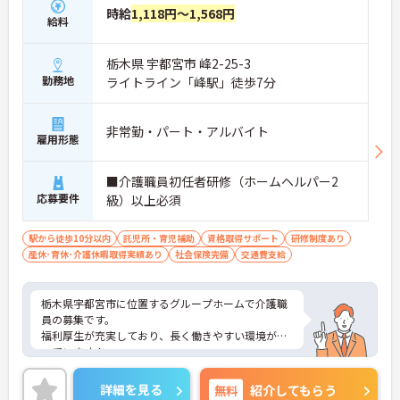
時給
1,118円～1,568円
給料
栃木県 宇都宮市 峰2-25-3
勤務地
ライトライン「峰駅」徒歩7分
非常勤・パート・アルバイト
雇用形態
■介護職員初任者研修（ホームヘルパー2
応募要件
級）以上必須
駅から徒歩10分以内
託児所・育児補助
資格取得サポート
研修制度あり
産休･育休･介護休暇取得実績あり
社会保険完備
交通費支給
栃木県宇都宮市に位置するグループホームで介護職
員の募集です。
福利厚生が充実しており、長く働きやすい環境が整
っています！
また、企業主導型保育園あり！子育て中の方も働き
やすい環境です♪
詳細を見る
無料
紹介してもらう
ご興味のある方はご面接のポイントお伝えしますの