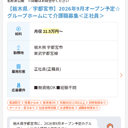
名称非公開 ※詳細はお問合せください
【栃木県／宇都宮市】2026年9月オープン予定☆
グループホームにて介護職募集＜正社員＞
月収
21.5万円
～
給料
栃木県 宇都宮市
勤務地
東武宇都宮線
正社員(正職員)
雇用形態
■無資格OK ■経験不問
応募要件
車通勤可
残業少なめ
無資格OK
年間休日110日以上
研修制度あり
ボーナス・賞与あり
社会保険完備
交通費支給
退職金制度あり
栃木県宇都宮市に、2026年9月オープン予定のグル