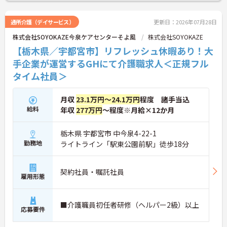
通所介護（デイサービス）
更新日：2026年07月28日
株式会社SOYOKAZE今泉ケアセンターそよ風
株式会社SOYOKAZE
【栃木県／宇都宮市】リフレッシュ休暇あり！大
手企業が運営するGHにて介護職求人＜正規フル
タイム社員＞
月収
23.1万円～24.1万円
程度 諸手当込
給料
年収
277万円
～程度※月給×12か月
栃木県 宇都宮市 中今泉4-22-1
勤務地
ライトライン「駅東公園前駅」徒歩18分
契約社員・嘱託社員
雇用形態
■介護職員初任者研修（ヘルパー2級）以上
応募要件