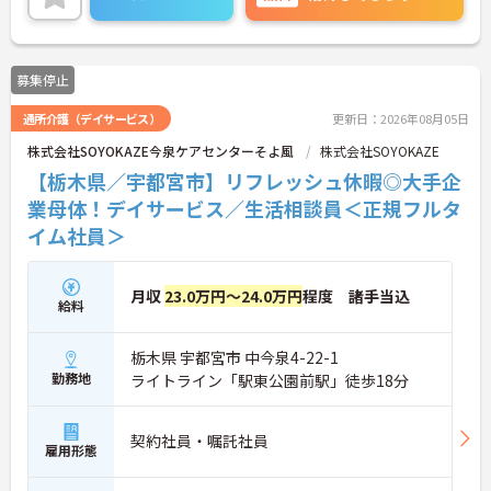
いたしますのでお気軽にご相談ください！
募集停止
通所介護（デイサービス）
更新日：2026年08月05日
株式会社SOYOKAZE今泉ケアセンターそよ風
株式会社SOYOKAZE
【栃木県／宇都宮市】リフレッシュ休暇◎大手企
業母体！デイサービス／生活相談員＜正規フルタ
イム社員＞
月収
23.0万円～24.0万円
程度 諸手当込
給料
栃木県 宇都宮市 中今泉4-22-1
勤務地
ライトライン「駅東公園前駅」徒歩18分
契約社員・嘱託社員
雇用形態