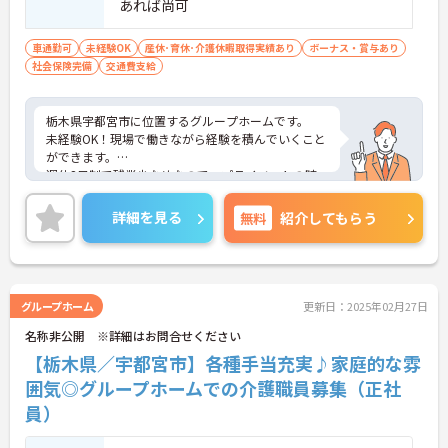
あれば尚可
車通勤可
未経験OK
産休･育休･介護休暇取得実績あり
ボーナス・賞与あり
社会保険完備
交通費支給
栃木県宇都宮市に位置するグループホームです。
未経験OK！現場で働きながら経験を積んでいくこと
ができます。
週休2日制で残業少なめなので、プライベートの時
間も大切にしながら働くことができます。
ご興味をお持ちの方はお気軽にお問い合わせくださ
詳細を見る
無料
紹介してもらう
い。
グループホーム
更新日：2025年02月27日
名称非公開 ※詳細はお問合せください
【栃木県／宇都宮市】各種手当充実♪家庭的な雰
囲気◎グループホームでの介護職員募集（正社
員）