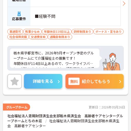
■経験不問
応募要件
車通勤可
残業少なめ
年間休日110日以上
研修制度あり
ボーナス・賞与あり
社会保険完備
交通費支給
退職金制度あり
栃木県宇都宮市に、2026年9月オープン予定のグル
ープホームにて介護福祉士の募集です！
年間休日が114日以上あるので、ワークライフバラ
ンスが叶います☆また、マイカー通勤可能なので通
勤らくらくです◎
ご興味のある方には、面接対策ポイントなど、さら
詳細を見る
無料
紹介してもらう
に詳細をお話しいたしますのでお気軽にご相談くだ
さい！
グループホーム
更新日：2026年05月26日
社会福祉法人恩賜財団済生会支部栃木県済生会 高齢者ケアセンターグル
ープホームとちの木荘
社会福祉法人恩賜財団済生会支部栃木県済生
会 高齢者ケアセンター