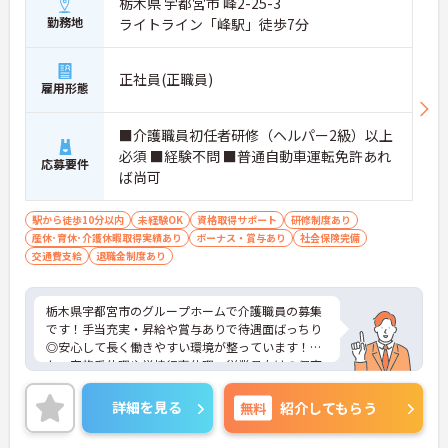
栃木県 宇都宮市 峰2-25-3
勤務地
ライトライン「峰駅」徒歩7分
正社員(正職員)
雇用形態
■介護職員初任者研修（ヘルパー2級）以上
必須 ■経験不問 ■普通自動車運転免許あれ
応募要件
ば尚可
駅から徒歩10分以内
未経験OK
資格取得サポート
研修制度あり
産休･育休･介護休暇取得実績あり
ボーナス・賞与あり
社会保険完備
交通費支給
退職金制度あり
栃木県宇都宮市のグループホームで介護職員の募集
です！手当充実・昇給や賞与ありで待遇面ばっちり
◎安心して長く働きやすい環境が整っています！ま
た、家族愛休暇や学校行事休暇、従業員向けの保育
所ありでご家族がいる方でも安心♪駅から徒歩7分
と好立地で通勤しやすい職場なのもうれしいポイン
詳細を見る
無料
紹介してもらう
ト！ご興味のある方は面接ポイントをお伝えします
ので、お気軽にご連絡ください！