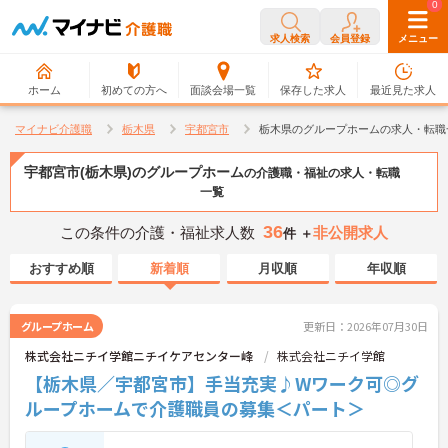
0
0
求人検索
会員登録
メニュー
ホーム
初めての方へ
面談会場一覧
保存した求人
最近見た求人
マイナビ介護職
栃木県
宇都宮市
栃木県のグループホームの求人・転職
宇都宮市(栃木県)のグループホーム
の介護職・福祉の求人・転職
一覧
36
この条件の介護・福祉求人数
非公開求人
件 ＋
おすすめ順
新着順
月収順
年収順
グループホーム
更新日：2026年07月30日
株式会社ニチイ学館ニチイケアセンター峰
株式会社ニチイ学館
【栃木県／宇都宮市】手当充実♪Wワーク可◎グ
ループホームで介護職員の募集＜パート＞