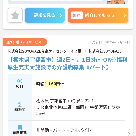
駅から徒歩圏内！通勤にも便利です。ご興味のある
方には、面接対策ポイント等、さらに詳細をお話し
しますのでお気軽にご相談ください！
詳細を見る
無料
紹介してもらう
通所介護（デイサービス）
更新日：2025年12月22日
株式会社SOYOKAZE今泉ケアセンターそよ風
株式会社SOYOKAZE
【栃木県宇都宮市】週2日～、1日3h～OK◎福利
厚生充実★施設での介護職募集《パート》
時給
1,160円
～
給料
栃木県 宇都宮市 中今泉4-22-1
ＪＲ東北本線(上野－盛岡)「宇都宮駅」徒歩
勤務地
26分
非常勤・パート・アルバイト
雇用形態