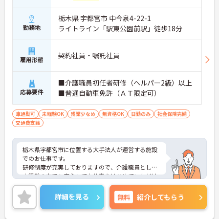
栃木県 宇都宮市 中今泉4-22-1
勤務地
ライトライン「駅東公園前駅」徒歩18分
契約社員・嘱託社員
雇用形態
■介護職員初任者研修（ヘルパー2級）以上
応募要件
■普通自動車免許（ＡＴ限定可）
車通勤可
未経験OK
残業少なめ
無資格OK
日勤のみ
社会保険完備
交通費支給
栃木県宇都宮市に位置する大手法人が運営する施設
でのお仕事です。
研修制度が充実しておりますので、介護職員として
未経験の方でも安心してお仕事をはじめていただけ
ます！
ご興味のある方は面接対策ポイントなどお話致しま
詳細を見る
無料
紹介してもらう
すのでお気軽にお問い合わせください。