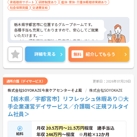
資格取得サポート
研修制度あり
産休･育休･介護休暇取得実績あり
社会保険完備
交通費支給
栃木県宇都宮市に位置するグループホームです。
各種手当も充実しておりますので、安心してご就業
いただけます。
マイカー通勤可能で無料の駐車場も完備しておりま
す。
ご興味のある方には、面接対策ポイントなど、さら
詳細を見る
無料
紹介してもらう
に詳細をお話しいたしますのでお気軽にご相談くだ
さい！
通所介護（デイサービス）
更新日：2026年07月29日
株式会社SOYOKAZE今泉ケアセンターそよ風
株式会社SOYOKAZE
【栃木県／宇都宮市】リフレッシュ休暇あり◎大
手企業運営デイサービス／介護職＜正規フルタイ
ム社員＞
月収
20.5万円～21.5万円
程度 諸手当込
給料
年収
246万円
～程度 ※月給×12か月