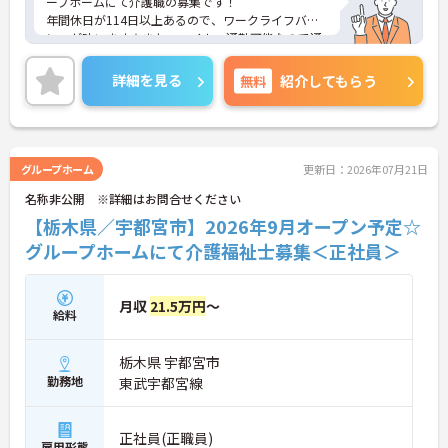
ープホームにて介護職の募集です！
年間休日が114日以上あるので、ワークライフバラ
ンスが叶います☆また、マイカー通勤可能なので通
勤らくらくです◎
ご興味のある方には、面接対策ポイントなど、さら
詳細を見る
無料
紹介してもらう
に詳細をお話しいたしますのでお気軽にご相談くだ
さい！
グループホーム
更新日：2026年07月21日
名称非公開 ※詳細はお問合せください
【栃木県／宇都宮市】2026年9月オープン予定☆
グループホームにて介護福祉士募集＜正社員＞
月収
21.5万円
～
給料
栃木県 宇都宮市
勤務地
東武宇都宮線
正社員(正職員)
雇用形態