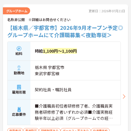
グループホーム
更新日：2026年07月21日
名称非公開 ※詳細はお問合せください
【栃木県／宇都宮市】2026年9月オープン予定◎
グループホームにて介護職募集＜夜勤専従＞
時給
1,100円～1,100円
給料
栃木県 宇都宮市
勤務地
東武宇都宮線
契約社員・嘱託社員
雇用形態
■介護職員初任者研修修了者、介護職員実
務者研修修了者いずれか必須■介護実務経
応募要件
験半年以上必須（グループホームでの経験
は問いません）
夜勤専従
車通勤可
研修制度あり
ボーナス・賞与あり
交通費支給