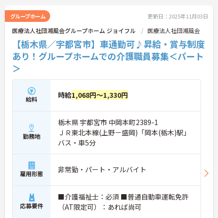
グループホーム
更新日：2025年11月03日
医療法人社団湘風会グループホーム ジョイフル
医療法人社団湘風会
【栃木県／宇都宮市】車通勤可♪昇給・賞与制度
あり！グループホームでの介護職員募集＜パート
＞
時給
1,068円～1,330円
給料
栃木県 宇都宮市 中岡本町2389-1
ＪＲ東北本線(上野－盛岡)「岡本(栃木)駅」
勤務地
バス・車5分
非常勤・パート・アルバイト
雇用形態
■介護福祉士：必須 ■普通自動車運転免許
応募要件
（AT限定可）：あれば尚可