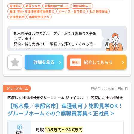
車通勤可
残業少なめ
資格取得サポート
研修制度あり
産休･育休･介護休暇取得実績あり
ボーナス・賞与あり
社会保険完備
交通費支給
退職金制度あり
栃木県宇都宮市のグループホームで介護職員を募集
しています！
昇給・賞与実績あり！頑張りを評価してくれる環境
となっておりモチベーションにもつながります♪
マイカー通勤可！無料駐車場完備で通勤もラクラク
安心です◎
詳細を見る
無料
紹介してもらう
ご興味のある方は、面接のポイントをお伝えします
のでご連絡ください！
グループホーム
更新日：2025年11月03日
医療法人社団湘風会グループホーム ジョイフル
医療法人社団湘風会
【栃木県／宇都宮市】車通勤可♪施設見学OK！
グループホームでの介護職員募集＜正社員＞
月収
18.5万円～24.0万円
給料