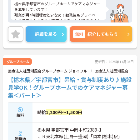
栃木県宇都宮市のグループホームでケアマネジャー
を募集しています！
残業が月4時間程度と少なめ！勤務後もプライベー
トの予定を入れるなど充実させることができます♪
マイカー通勤可！無料駐車場完備で通勤もラクラク
安心です◎
詳細を見る
無料
紹介してもらう
ご興味のある方は、面接のポイントをお伝えします
のでご連絡ください！
グループホーム
更新日：2025年11月03日
医療法人社団湘風会グループホーム ジョイフル
医療法人社団湘風会
【栃木県／宇都宮市】昇給・賞与制度あり♪施設
見学OK！グループホームでのケアマネジャー募
集＜パート＞
時給
1,200円～1,500円
給料
栃木県 宇都宮市 中岡本町2389-1
ＪＲ東北本線(上野－盛岡)「岡本(栃木)駅」
勤務地