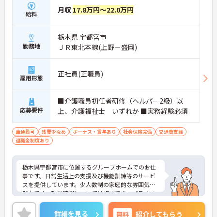
月収
17.8万円～22.0万円
給料
栃木県 宇都宮市
勤務地
ＪＲ東北本線(上野－盛岡)
正社員(正職員)
雇用形態
■介護職員初任者研修（ヘルパー2級）以
応募要件
上、介護福祉士 いずれか ■実務経験必須
車通勤可
残業少なめ
ボーナス・賞与あり
社会保険完備
交通費支給
退職金制度あり
栃木県宇都宮市に位置するグループホームでのお仕
事です。日常生活上の支援及び機能訓練等のサービ
スを提供しています。少人数制の家庭的な雰囲気も
魅力です。就業時間については相談でき、プライベ
ートとの両立もしやすい環境です。ご興味のある方
には、面接対策ポイントなど、さらに詳細をお話し
詳細を見る
無料
紹介してもらう