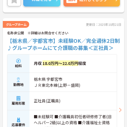
ご興味のある方は、面接のポイントをお伝えします
のでご連絡ください！
グループホーム
更新日：2025年10月21日
名称非公開 ※詳細はお問合せください
【栃木県／宇都宮市】未経験OK／完全週休2日制
♪グループホームにて介護職の募集＜正社員＞
月収
18.0万円～22.0万円
程度
給料
栃木県 宇都宮市
勤務地
ＪＲ東北本線(上野－盛岡)
正社員(正職員)
雇用形態
■未経験可 ■介護職員初任者研修修了者(旧
ヘルパー2級)以上の資格 ■介護福祉士資格
応募要件