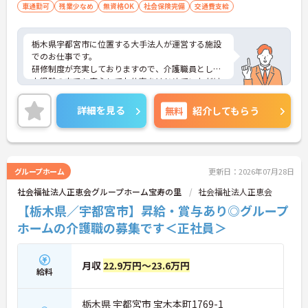
車通勤可
残業少なめ
無資格OK
社会保険完備
交通費支給
栃木県宇都宮市に位置する大手法人が運営する施設
でのお仕事です。
研修制度が充実しておりますので、介護職員として
未経験の方でも安心してお仕事をはじめていただけ
ます！
ご興味のある方は面接対策ポイントなどお話致しま
詳細を見る
無料
紹介してもらう
すのでお気軽にお問い合わせください。
グループホーム
更新日：2026年07月28日
社会福祉法人正恵会グループホーム宝寿の里
社会福祉法人正恵会
【栃木県／宇都宮市】昇給・賞与あり◎グループ
ホームの介護職の募集です＜正社員＞
月収
22.9万円～23.6万円
給料
栃木県 宇都宮市 宝木本町1769-1