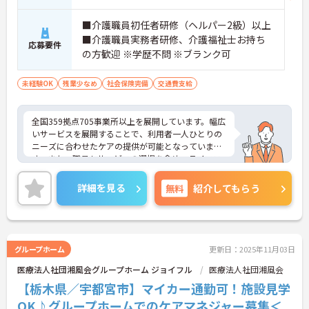
■介護職員初任者研修（ヘルパー2級）以上
■介護職員実務者研修、介護福祉士お持ち
応募要件
の方歓迎 ※学歴不問 ※ブランク可
未経験OK
残業少なめ
社会保険完備
交通費支給
全国359拠点705事業所以上を展開しています。幅広
いサービスを展開することで、利用者一人ひとりの
ニーズに合わせたケアの提供が可能となっていま
す。また、職員もサービスの選択を含め、ライフス
タイルに合わせた働き方の選択肢が多くあります。
入社時研修はもちろん、サービス・職種ごとに研修
詳細を見る
無料
紹介してもらう
カリキュラムが整っており学び成長できる環境で
す。
ご興味のある方は面接対策ポイントなどお話致しま
すのでお気軽にお問い合わせください。
グループホーム
更新日：2025年11月03日
医療法人社団湘風会グループホーム ジョイフル
医療法人社団湘風会
【栃木県／宇都宮市】マイカー通勤可！施設見学
OK♪グループホームでのケアマネジャー募集＜