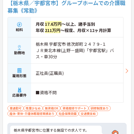
【栃木県／宇都宮市】グループホームでの介護職
募集《常勤》
月収
17.6万円
～以上、諸手当別
給料
年収
211万円
～程度、月収×12ヶ月計算
栃木県 宇都宮市 徳次郎町２４７９-１
ＪＲ東北本線(上野－盛岡)「宇都宮駅」バ
勤務地
ス・車30分
正社員(正職員)
雇用形態
■資格不問
応募要件
車通勤可
残業少なめ
無資格OK
資格取得サポート
研修制度あり
産休･育休･介護休暇取得実績あり
社会保険完備
交通費支給
栃木県宇都宮市に位置する施設での求人です。