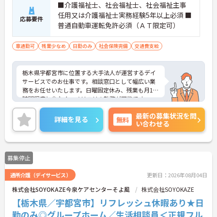
■介護福祉士、社会福祉士、社会福祉主事
任用又は介護福祉士実務経験5年以上必須 ■
応募要件
普通自動車運転免許必須（ＡＴ限定可）
車通勤可
残業少なめ
日勤のみ
社会保険完備
交通費支給
栃木県宇都宮市に位置する大手法人が運営するデイ
サービスでのお仕事です。相談窓口として幅広い業
務をお任せいたします。日曜固定休み、残業も月10
時間程度と少なく、メリハリの勤務が可能です。
ご興味のある方は面接対策ポイントなどお話致しま
最新の募集状況を問
すのでお気軽にお問い合わせください。
詳細を見る
無料
い合わせる
募集停止
通所介護（デイサービス）
更新日：2026年08月04日
株式会社SOYOKAZE今泉ケアセンターそよ風
株式会社SOYOKAZE
【栃木県／宇都宮市】リフレッシュ休暇あり★日
勤のみ◎グループホーム／生活相談員＜正規フル