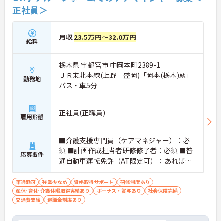
正社員＞
月収
23.5万円～32.0万円
給料
栃木県 宇都宮市 中岡本町2389-1
ＪＲ東北本線(上野－盛岡)「岡本(栃木)駅」
勤務地
バス・車5分
正社員(正職員)
雇用形態
■介護支援専門員（ケアマネジャー）：必
須 ■計画作成担当者研修修了者：必須 ■普
応募要件
通自動車運転免許（AT限定可）：あれば尚
可
車通勤可
残業少なめ
資格取得サポート
研修制度あり
産休･育休･介護休暇取得実績あり
ボーナス・賞与あり
社会保険完備
交通費支給
退職金制度あり