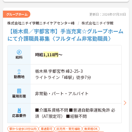
グループホーム
更新日：2026年07月30日
株式会社ニチイ学館ニチイケアセンター峰
株式会社ニチイ学館
【栃木県／宇都宮市】手当充実☆グループホーム
にて介護職員募集〈フルタイム非常勤職員〉
時給
1,118円
～
給料
栃木県 宇都宮市 峰2-25-3
勤務地
ライトライン「峰駅」徒歩7分
非常勤・パート・アルバイト
雇用形態
■介護系資格不問 ■普通自動車運転免許 必
応募要件
須（AT限定可） ■経験不問
駅から徒歩10分以内
車通勤可
託児所・育児補助
無資格OK