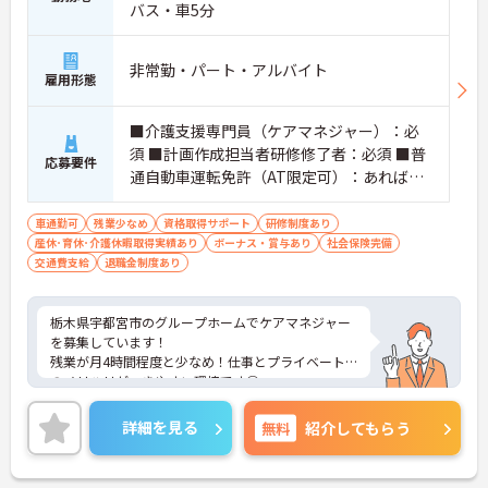
バス・車5分
非常勤・パート・アルバイト
雇用形態
■介護支援専門員（ケアマネジャー）：必
須 ■計画作成担当者研修修了者：必須 ■普
応募要件
通自動車運転免許（AT限定可）：あれば尚
可
車通勤可
残業少なめ
資格取得サポート
研修制度あり
産休･育休･介護休暇取得実績あり
ボーナス・賞与あり
社会保険完備
交通費支給
退職金制度あり
栃木県宇都宮市のグループホームでケアマネジャー
を募集しています！
残業が月4時間程度と少なめ！仕事とプライベート
のメリハリがつきやすい環境です◎
施設見学可能なので、事前に職場の雰囲気を知るこ
とができます♪
詳細を見る
無料
紹介してもらう
ご興味のある方は、面接のポイントをお伝えします
のでご連絡ください！