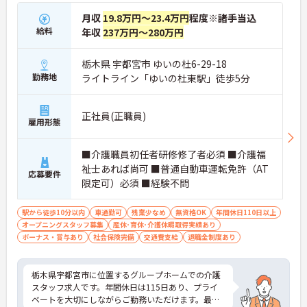
月収
19.8万円～23.4万円
程度※諸手当込
給料
年収
237万円～280万円
栃木県 宇都宮市 ゆいの杜6-29-18
勤務地
ライトライン「ゆいの杜東駅」徒歩5分
正社員(正職員)
雇用形態
■介護職員初任者研修修了者必須 ■介護福
祉士あれば尚可 ■普通自動車運転免許（AT
応募要件
限定可）必須 ■経験不問
駅から徒歩10分以内
車通勤可
残業少なめ
無資格OK
年間休日110日以上
オープニングスタッフ募集
産休･育休･介護休暇取得実績あり
ボーナス・賞与あり
社会保険完備
交通費支給
退職金制度あり
栃木県宇都宮市に位置するグループホームでの介護
スタッフ求人です。年間休日は115日あり、プライ
ベートを大切にしながらご勤務いただけます。最寄