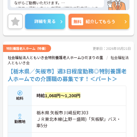
ながらご勤務いただけます。
＜毎日の通勤も楽々＞車通勤が可能で駐車場もある
ので通勤にも便利です。
ご興味ある方には、面接のポイントなど、さらに詳
詳細を見る
無料
紹介してもらう
細をお話致しますのでお気軽にご相談ください。
特別養護老人ホーム（特養）
更新日：2026年05月21日
社会福祉法人ともいき会特別養護老人ホームひだまりの里
社会福祉法
人ともいき会
【栃木県／矢板市】週3日程度勤務◎特別養護老
人ホームでの介護職の募集です！＜パート＞
時給
1,068円～1,200円
給料
栃木県 矢板市 川崎反町303
ＪＲ東北本線(上野－盛岡)「矢板駅」バス・
勤務地
車5分