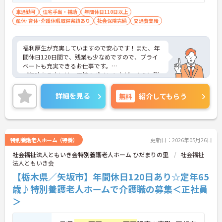
車通勤可
住宅手当・補助
年間休日110日以上
産休･育休･介護休暇取得実績あり
社会保険完備
交通費支給
福利厚生が充実していますので安心です！また、年
間休日120日間で、残業も少なめですので、プライ
ベートも充実できるお仕事です。
ご興味ある方には、面接のポイントなど、さらに詳
細をお話致しますのでお気軽にご相談ください。
詳細を見る
無料
紹介してもらう
特別養護老人ホーム（特養）
更新日：2026年05月26日
社会福祉法人ともいき会特別養護老人ホーム ひだまりの里
社会福祉
法人ともいき会
【栃木県／矢坂市】年間休日120日あり☆定年65
歳♪特別養護老人ホームで介護職の募集＜正社員
＞