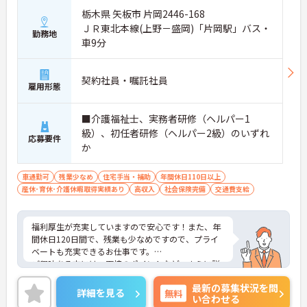
栃木県 矢板市 片岡2446-168
ＪＲ東北本線(上野－盛岡)「片岡駅」バス・
勤務地
車9分
契約社員・嘱託社員
雇用形態
■介護福祉士、実務者研修（ヘルパー1
級）、初任者研修（ヘルパー2級）のいずれ
応募要件
か
車通勤可
残業少なめ
住宅手当・補助
年間休日110日以上
産休･育休･介護休暇取得実績あり
高収入
社会保険完備
交通費支給
福利厚生が充実していますので安心です！また、年
間休日120日間で、残業も少なめですので、プライ
ベートも充実できるお仕事です。
ご興味ある方には、面接のポイントなど、さらに詳
細をお話致しますのでお気軽にご相談ください。
最新の募集状況を問
詳細を見る
無料
い合わせる