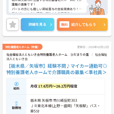
護職の募集です！
パートの方にも嬉しい昇給賞与の支給実績あり！頑
張りがしっかりと評価に反映される環境です。
ご興味ある方には、面接対策ポイントなど、さらに
詳細をお話しいたしますのでお気軽にご相談くださ
詳細を見る
無料
紹介してもらう
い！
特別養護老人ホーム（特養）
更新日：2026年02月12日
社会福祉法人ともいき会特別養護老人ホーム ひだまりの里
社会福祉
法人ともいき会
【栃木県／矢坂市】経験不問♪マイカー通勤可◎
特別養護老人ホームで介護職員の募集＜準社員＞
月収
17.6万円～26.2万円
程度
給料
栃木県 矢板市 市川崎反町303
ＪＲ東北本線(上野－盛岡)「矢板駅」バス・
勤務地
車5分