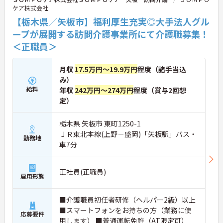
ケア株式会社
【栃木県／矢板市】福利厚生充実◎大手法人グル
ープが展開する訪問介護事業所にて介護職募集！
＜正職員＞
月収
17.5万円～19.9万円
程度（諸手当込
み）
給料
年収
242万円～274万円
程度（賞与2回想
定）
栃木県 矢板市 東町1250-1
ＪＲ東北本線(上野－盛岡)「矢板駅」バス・
勤務地
車7分
正社員(正職員)
雇用形態
■介護職員初任者研修（ヘルパー2級）以上
■スマートフォンをお持ちの方（業務に使
応募要件
用します） ■普通運転免許（AT限定可）