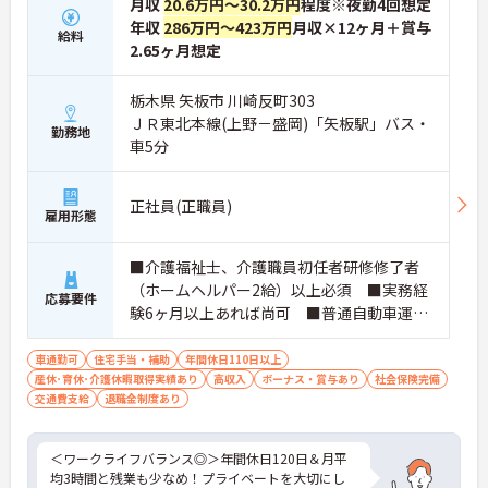
月収
20.6万円～30.2万円
程度※夜勤4回想定
年収
286万円～423万円
月収×12ヶ月＋賞与
給料
2.65ヶ月想定
栃木県 矢板市 川崎反町303
ＪＲ東北本線(上野－盛岡)「矢板駅」バス・
勤務地
車5分
正社員(正職員)
雇用形態
■介護福祉士、介護職員初任者研修修了者
（ホームヘルパー2給）以上必須 ■実務経
応募要件
験6ヶ月以上あれば尚可 ■普通自動車運転
免許（AT限定可）あれば尚可
車通勤可
住宅手当・補助
年間休日110日以上
産休･育休･介護休暇取得実績あり
高収入
ボーナス・賞与あり
社会保険完備
交通費支給
退職金制度あり
＜ワークライフバランス◎＞年間休日120日＆月平
均3時間と残業も少なめ！プライベートを大切にし