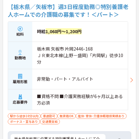
【栃木県／矢板市】週3日程度勤務◎特別養護老
人ホームでの介護職の募集です！＜パート＞
時給
1,068円～1,200円
給料
栃木県 矢板市 片岡2446-168
ＪＲ東北本線(上野－盛岡)「片岡駅」徒歩10
勤務地
分
非常勤・パート・アルバイト
雇用形態
■資格不問 ■介護実務経験が6ヶ月以上ある
応募要件
方必須
駅から徒歩10分以内
車通勤可
無資格OK
産休･育休･介護休暇取得実績あり
ボーナス・賞与あり
交通費支給
栃木県矢板市に位置する特別養護老人ホームにて介