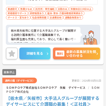
車通勤可
残業少なめ
託児所・育児補助
日勤のみ
年間休日110日以上
資格取得サポート
研修制度あり
産休･育休･介護休暇取得実績あり
ボーナス・賞与あり
社会保険完備
交通費支給
退職金制度あり
栃木県矢板市に位置する大手法人グループが展開す
る訪問介護事業所にて介護職募集です。
福利厚生面も充実しており、安心して長く働いて頂
ける環境が整っております。
ご興味ある方には、面接対策ポイントなど、さらに
最新の募集状況を問
詳細をお話しいたしますのでお気軽にご相談くださ
詳細を見る
無料
い合わせる
い！
募集停止
通所介護（デイサービス）
更新日：2026年05月01日
ＳＯＭＰＯケア株式会社ＳＯＭＰＯケア 矢板 デイサービス
ＳＯＭ
ＰＯケア株式会社
【栃木県／矢板市】大手法人グループが展開する
デイサービスにて介護職の募集！＜正社員＞