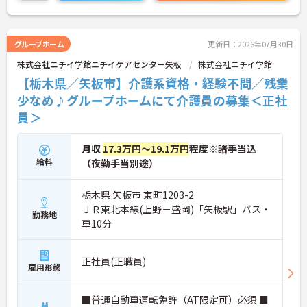
でご気軽にお問い合わせください。
グループホーム
更新日：2026年07月30日
株式会社ニチイ学館ニチイケアセンター矢板
株式会社ニチイ学館
【栃木県／矢板市】介護系資格・経験不問／残業
少なめ♪グループホームにて介護員の募集＜正社
員＞
月収
17.3万円～19.1万円
程度※諸手当込
給料
（夜勤手当別途）
栃木県 矢板市 東町1203-2
ＪＲ東北本線(上野－盛岡)「矢板駅」バス・
勤務地
車10分
正社員(正職員)
雇用形態
■普通自動車運転免許（AT限定可）必須 ■