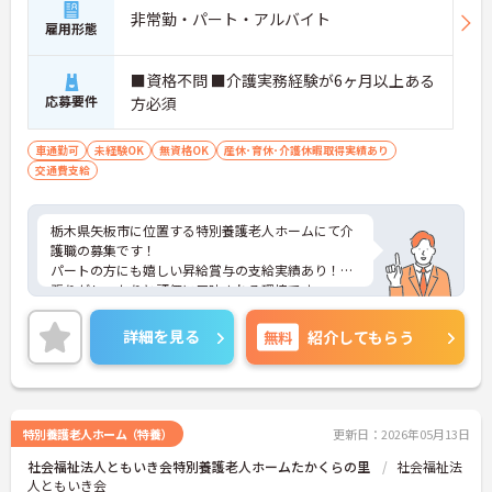
非常勤・パート・アルバイト
雇用形態
■資格不問 ■介護実務経験が6ヶ月以上ある
応募要件
方必須
車通勤可
未経験OK
無資格OK
産休･育休･介護休暇取得実績あり
交通費支給
栃木県矢板市に位置する特別養護老人ホームにて介
護職の募集です！
パートの方にも嬉しい昇給賞与の支給実績あり！頑
張りがしっかりと評価に反映される環境です。
ご興味ある方には、面接対策ポイントなど、さらに
詳細をお話しいたしますのでお気軽にご相談くださ
詳細を見る
無料
紹介してもらう
い！
特別養護老人ホーム（特養）
更新日：2026年05月13日
社会福祉法人ともいき会特別養護老人ホームたかくらの里
社会福祉法
人ともいき会