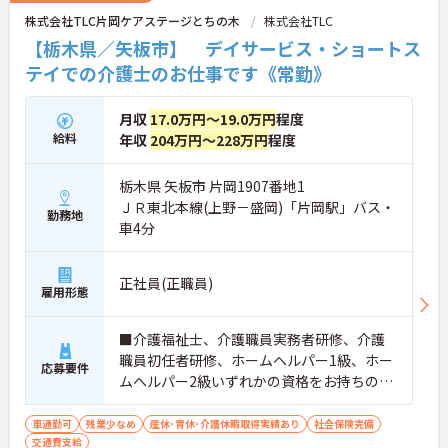
ます。
株式会社TLC片岡ケアステージとちの木
株式会社TLC
【栃木県／矢板市】 デイサービス・ショートス
テイでの介護士のお仕事です《常勤》
月収
17.0万円～19.0万円
程度
給料
年収
204万円～228万円
程度
栃木県 矢板市 片岡1907番地1
ＪＲ東北本線(上野－盛岡)「片岡駅」バス・
勤務地
車4分
正社員(正職員)
雇用形態
■介護福祉士、介護職員実務者研修、介護
職員初任者研修、ホームヘルパー1級、ホー
応募要件
ムヘルパー2級いずれかの資格をお持ちの方
※無資格・未経験応相談
車通勤可
残業少なめ
産休･育休･介護休暇取得実績あり
社会保険完備
交通費支給