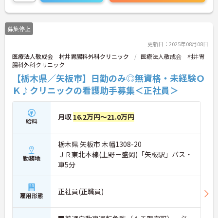
募集停止
更新日：2025年08月08日
医療法人敬成会 村井胃腸科外科クリニック
医療法人敬成会 村井胃
腸科外科クリニック
【栃木県／矢板市】日勤のみ◎無資格・未経験Ｏ
Ｋ♪クリニックの看護助手募集＜正社員＞
月収
16.2万円～21.0万円
給料
栃木県 矢板市 木幡1308-20
ＪＲ東北本線(上野－盛岡)「矢板駅」バス・
勤務地
車5分
正社員(正職員)
雇用形態