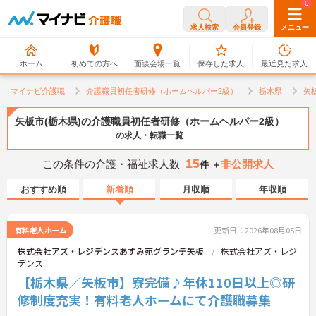
0
0
求人検索
会員登録
メニュー
ホーム
初めての方へ
面談会場一覧
保存した求人
最近見た求人
マイナビ介護職
介護職員初任者研修（ホームヘルパー2級）
栃木県
矢
矢板市(栃木県)の介護職員初任者研修（ホームヘルパー2級）
の求人・転職一覧
15
この条件の介護・福祉求人数
非公開求人
件 ＋
おすすめ順
新着順
月収順
年収順
有料老人ホーム
更新日：2026年08月05日
株式会社アズ・レジデンスあずみ苑グランデ矢板
株式会社アズ・レジ
デンス
【栃木県／矢板市】寮完備♪年休110日以上◎研
修制度充実！有料老人ホームにて介護職募集