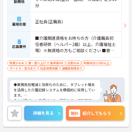
勤務地
分
正社員(正職員)
雇用形態
■介護関連資格をお持ちの方（介護職員初
任者研修（ヘルパー2級）以上、介護福祉士
応募要件
等）※無資格の方もご相談ください ■普通
自動車第一種運転免許歓迎 ※夜勤対応必須
（配属サービスに関わらず、介護職正社員
残業少なめ
寮・借り上げ
無資格OK
日勤のみ
年間休日110日以上
ボーナス・賞与あり
は夜勤シフトに入る可能性があります）
社会保険完備
退職金制度あり
◆業務負担軽減と効率化のために、タブレット端末
を活用した介護記録システムを積極的に採用してい
ます。
◆人材育成にも定評があり、配属先での個別研修に
加え、本部主導の集合研修やeラーニングシステムな
ど、未経験からでも着実にスキルアップできる教育
詳細を見る
無料
紹介してもらう
体制が整っています
◆育児・介護支援制度も充実しており、育児休暇取
得推進や、学習・健康・食事などに使える独自の福