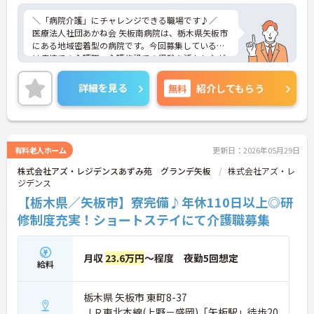
＼「病院介護」にチャレンジできる職場です♪／
医療法人社団あかね会 矢板南病院は、栃木県矢板市
にある地域密着型の病院です。今回募集しているの
は病棟での介護職。介護施設での経験を活かしなが
ら、医療現場ならではの知識や対応力を身につけら
れる環境となっています。無資格でも応募が可能な
詳細を見る
無料
紹介してもらう
ため、「介護経験を活かしてキャリアの幅を広げた
い」という方にもおすすめです。また、夜勤手当は1
回10,000円と高水準で、収入アップを目指したい方
にも魅力的。さらに単身用の借上げ寮や住宅手当、
通勤手当の実費支給（上限なし）など福利厚生も充
有料老人ホーム
更新日：2026年05月29日
実しています。病院勤務ならではの専門性を高めな
株式会社アズ・レジデンスあずみ苑 グランデ矢板
株式会社アズ・レ
がら、安定した環境で長く働きたい方にぴったりの
ジデンス
求人です。
【栃木県／矢板市】寮完備♪年休110日以上◎研
修制度充実！ショートステイにて介護職募集
月収
23.6万円
～程度 夜勤5回想定
給料
栃木県 矢板市 東町8-37
ＪＲ東北本線(上野－盛岡)「矢板駅」徒歩20