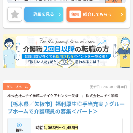
◆人材育成にも定評があり、配属先での個別研修に
加え、本部主導の集合研修やeラーニングシステムな
ど、未経験からでも着実にスキルアップできる教育
詳細を見る
無料
紹介してもらう
体制が整っています
◆育児・介護支援制度も充実しており、育児休暇取
得推進や、学習・健康・食事などに使える独自の福
利厚生ポイント付与など、職員の生活全般を支える
手厚い福利厚生制度を用意しています。
グループホーム
更新日：2026年07月30日
株式会社ニチイ学館ニチイケアセンター矢板
株式会社ニチイ学館
【栃木県／矢板市】福利厚生◎手当充実♪グルー
プホームで介護職員の募集＜パート＞
時給
1,068円～1,455円
給料