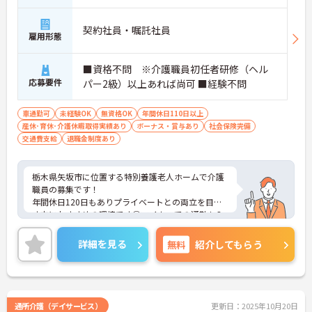
契約社員・嘱託社員
雇用形態
■資格不問 ※介護職員初任者研修（ヘル
応募要件
パー2級）以上あれば尚可 ■経験不問
車通勤可
未経験OK
無資格OK
年間休日110日以上
産休･育休･介護休暇取得実績あり
ボーナス・賞与あり
社会保険完備
交通費支給
退職金制度あり
栃木県矢坂市に位置する特別養護老人ホームで介護
職員の募集です！
年間休日120日もありプライベートとの両立を目指
す方におすすめの環境です◎マイカーでの通勤もO
K！昇給や賞与制度があり、頑張りが評価されてし
っかりと還元されます。さらに各種手当もあるのは
詳細を見る
無料
紹介してもらう
嬉しいポイントです◎現場経験のない方でもチャレ
ンジできる職場で、フォロー体制もあり、経験に関
わらず安心してスタートできます。
こちらの求人にご興味がございましたら面接のポイ
ントもお伝えしますので是非ご応募お待ちしており
通所介護（デイサービス）
更新日：2025年10月20日