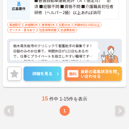
■普通自動車運転免許（ＡＴ限定可） 必
須 ■経験不問 ■資格不問 ■介護職員初任者
応募要件
研修（ヘルパー2級）以上あれば尚可
車通勤可
未経験OK
無資格OK
日勤のみ
年間休日110日以上
ボーナス・賞与あり
社会保険完備
交通費支給
栃木県矢板市のクリニックで看護助手の募集です！
日勤のみのお仕事で、年間休日が121日もあるの
で、仕事とプライベートを両立しやすい職場です♪
また、無資格、未経験の方でも応募が可能なので、
これから介護業界に挑戦したいという方にピッタリ
最新の募集状況を問
◎ご興味のある方は、面接ポイントをお伝えします
詳細を見る
無料
い合わせる
ので、お気軽にご連絡ください。
15
件中 1-15件を表示
1