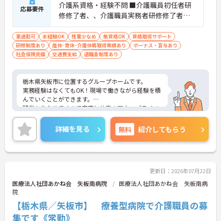
介護系資格・経験不問 ■介護職員初任者研
応募要件
修修了者、、介護職員実務者研修修了者、
介護福祉士あれば尚可
車通勤可
未経験OK
残業少なめ
無資格OK
資格取得サポート
研修制度あり
産休･育休･介護休暇取得実績あり
ボーナス・賞与あり
社会保険完備
交通費支給
退職金制度あり
栃木県矢板市に位置するグループホームです。
実務経験はなくてもOK！現場で働きながら経験を積
んでいくことができます。
残業も少なめですので家庭と仕事の両立、プライベ
ートも充実出来ます。
ご興味をお持ちの方はお気軽にお問い合わせくださ
詳細を見る
無料
紹介してもらう
い。
更新日：2026年07月22日
医療法人社団あかね会 矢板南病院
医療法人社団あかね会 矢板南病
院
【栃木県／矢板市】 療養型病院で介護職員の募
集です《常勤》