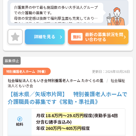
介護業界の中で最も施設数の多い大手法人グループ
での介護職の募集です。
母体の安定感は抜群で福利厚生面も充実しており、
安心して長く働いて頂ける環境は整っております。
また、経験に自信のない方でも、研修制度やサポー
最新の募集状況を問
ト体制が整っているので安心してご就業いただけま
詳細を見る
無料
い合わせる
す。
ご興味のある方はぜひお気軽にお問い合わせくださ
い。
募集停止
特別養護老人ホーム（特養）
更新日：2026年03月26日
社会福祉法人ともいき会特別養護老人ホーム たかくらの里
社会福祉
法人ともいき会
【栃木県／矢坂市片岡】 特別養護老人ホームで
介護職員の募集です《常勤・準社員》
月収
18.6万円～29.0万円
程度(夜勤手当4回
分含む諸手当込み)
給料
年収
260万円～405万円
程度