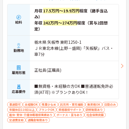
月収
17.5万円～19.9万円
程度（諸手当込
み）
給料
年収
242万円～274万円
程度（賞与2回想
定）
栃木県 矢板市 東町1250-1
ＪＲ東北本線(上野－盛岡)「矢板駅」バス・
勤務地
車7分
正社員(正職員)
雇用形態
■無資格・未経験の方OK ■普通運転免許必
応募要件
須(AT可) ※ブランクありOK！
車通勤可
未経験OK
残業少なめ
託児所・育児補助
無資格OK
日勤のみ
年間休日110日以上
ブランクOK
資格取得サポート
研修制度あり
産休･育休･介護休暇取得実績あり
ボーナス・賞与あり
社会保険完備
交通費支給
退職金制度あり