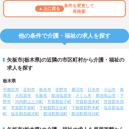
条件を変更して
▲上に戻る
再検索
他の条件で介護・福祉の求人を探す
矢板市(栃木県)の近隣の市区町村から介護・福祉の
求人を探す
栃木県
宇都宮市
足利市
栃木市
佐野市
鹿沼市
日光市
小山市
真
岡市
大田原市
矢板市
那須塩原市
さくら市
那須烏山市
下
野市
河内郡上三川町
芳賀郡益子町
芳賀郡茂木町
芳賀郡市貝
町
芳賀郡芳賀町
下都賀郡壬生町
下都賀郡野木町
塩谷郡塩谷
町
塩谷郡高根沢町
那須郡那須町
那須郡那珂川町