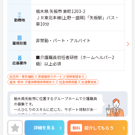
栃木県 矢板市 東町1203-2
ＪＲ東北本線(上野－盛岡)「矢板駅」バス・
勤務地
車10分
非常勤・パート・アルバイト
雇用形態
■介護職員初任者研修（ホームヘルパー2
応募要件
級）以上必須
託児所・育児補助
資格取得サポート
研修制度あり
産休･育休･介護休暇取得実績あり
社会保険完備
交通費支給
栃木県矢板市に位置するグループホームで介護職員
の募集です。
一人ひとりのスキルに応じた、サポート体制がある
ので安心してお仕事いただけます♪
また、福利厚生が充実しており、長く働きやすい環
境が整っています！
詳細を見る
無料
紹介してもらう
ご興味のある方はご面接のポイントお伝えしますの