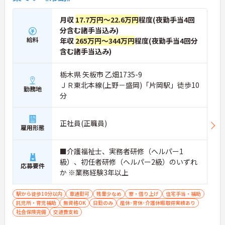
月収
17.7万円～22.6万円
程度(夜勤手当4回
分含む諸手当込み)
給料
年収
265万円～344万円
程度(夜勤手当4回分
含む諸手当込み)
栃木県 矢板市 乙畑1735-9
ＪＲ東北本線(上野－盛岡)「片岡駅」徒歩10
勤務地
分
正社員(正職員)
雇用形態
■介護福祉士、実務者研修（ヘルパー1
級）、初任者研修（ヘルパー2級）のいずれ
応募要件
か ※業務経験3年以上
駅から徒歩10分以内
車通勤可
残業少なめ
寮・借り上げ
住宅手当・補助
託児所・育児補助
無資格OK
日勤のみ
産休･育休･介護休暇取得実績あり
社会保険完備
交通費支給