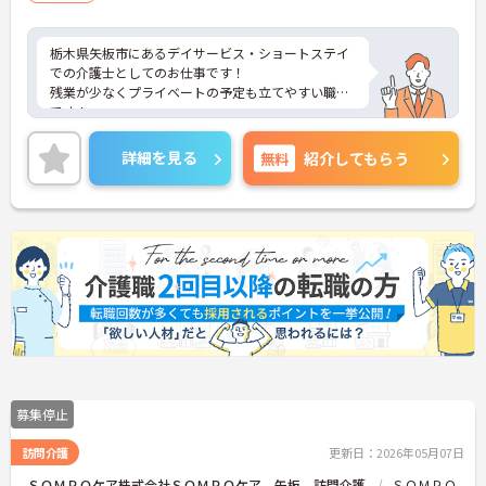
栃木県矢板市にあるデイサービス・ショートステイ
での介護士としてのお仕事です！
残業が少なくプライベートの予定も立てやすい職場
です！
ご興味ある方には、面接のポイントなど、さらに詳
細をお話致しますのでお気軽にご相談ください。
詳細を見る
無料
紹介してもらう
募集停止
訪問介護
更新日：2026年05月07日
ＳＯＭＰＯケア株式会社ＳＯＭＰＯケア 矢板 訪問介護
ＳＯＭＰＯ