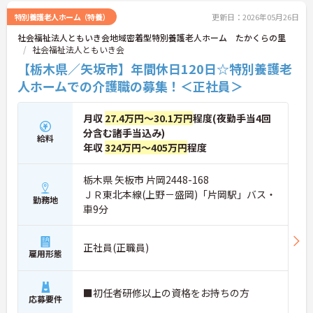
利厚生ポイント付与など、職員の生活全般を支える
手厚い福利厚生制度を用意しています。
特別養護老人ホーム（特養）
更新日：2026年05月26日
社会福祉法人ともいき会地域密着型特別養護老人ホーム たかくらの里
社会福祉法人ともいき会
【栃木県／矢坂市】年間休日120日☆特別養護老
人ホームでの介護職の募集！＜正社員＞
月収
27.4万円～30.1万円
程度(夜勤手当4回
分含む諸手当込み)
給料
年収
324万円～405万円
程度
栃木県 矢板市 片岡2448-168
ＪＲ東北本線(上野－盛岡)「片岡駅」バス・
勤務地
車9分
正社員(正職員)
雇用形態
■初任者研修以上の資格をお持ちの方
応募要件