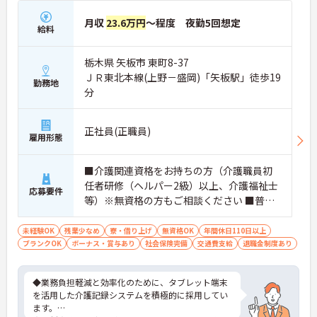
月収
23.6万円
～程度 夜勤5回想定
給料
栃木県 矢板市 東町8-37
ＪＲ東北本線(上野－盛岡)「矢板駅」徒歩19
勤務地
分
正社員(正職員)
雇用形態
■介護関連資格をお持ちの方（介護職員初
任者研修（ヘルパー2級）以上、介護福祉士
応募要件
等）※無資格の方もご相談ください ■普通
自動車第一種運転免許歓迎 ※夜勤対応必須
（配属サービスに関わらず、介護職正社員
未経験OK
残業少なめ
寮・借り上げ
無資格OK
年間休日110日以上
ブランクOK
ボーナス・賞与あり
は夜勤シフトに入る可能性があります）
社会保険完備
交通費支給
退職金制度あり
◆業務負担軽減と効率化のために、タブレット端末
を活用した介護記録システムを積極的に採用してい
ます。