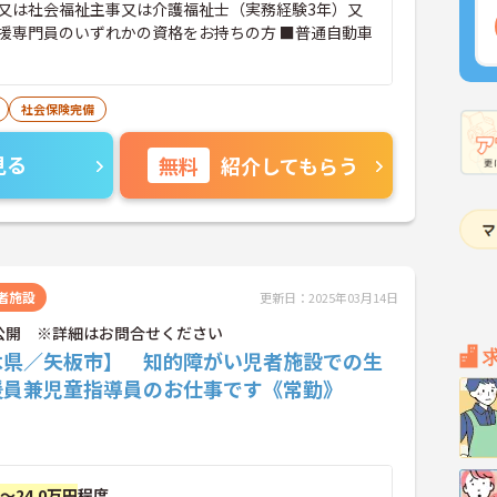
又は社会福祉主事又は介護福祉士（実務経験3年）又
援専門員のいずれかの資格をお持ちの方 ■普通自動車
社会保険完備
見る
無料
紹介してもらう
者施設
更新日：2025年03月14日
公開 ※詳細はお問合せください
木県／矢板市】 知的障がい児者施設での生
援員兼児童指導員のお仕事です《常勤》
円～24.0万円
程度