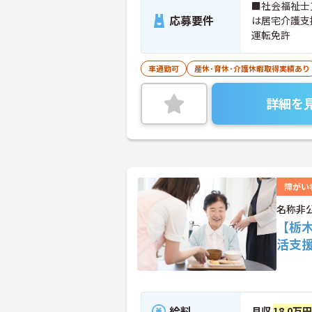
■社会福祉士
応募要件
は居宅介護支
運転免許
車通勤可
産休･育休･介護休暇取得実績あり
詳細を
障がい
名称非
【栃
活支
給料
月収
18.0万