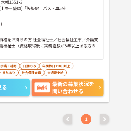
木幡1551-3
(上野－盛岡)「矢板駅」バス・車5分
)
資格をお持ちの方 社会福祉士／社会福祉主事／介護支
護福祉士（資格取得後に実務経験が5年以上ある方の
宅手当・補助
日勤のみ
年間休日110日以上
・賞与あり
社会保険完備
交通費支給
最新の募集状況を
見る
無料
問い合わせる
1