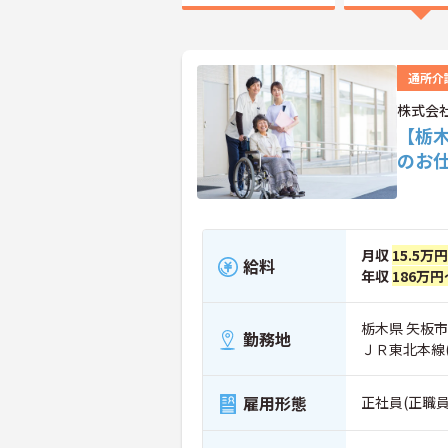
通所介
株式会
【栃
のお
月収
15.5万
給料
年収
186万円
栃木県 矢板市
勤務地
ＪＲ東北本線
雇用形態
正社員(正職員