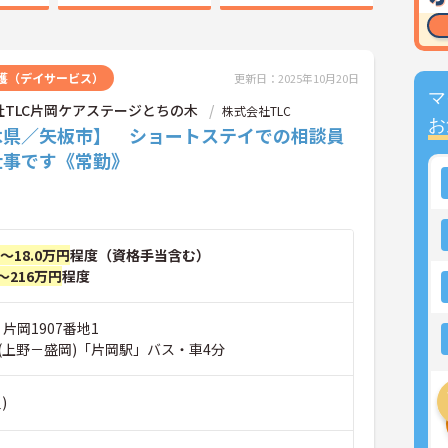
護（デイサービス）
更新日：2025年10月20日
マ
社TLC片岡ケアステージとちの木
株式会社TLC
お
木県／矢板市】 ショートステイでの相談員
仕事です《常勤》
円～18.0万円
程度（資格手当含む）
～216万円
程度
 片岡1907番地1
(上野－盛岡)「片岡駅」バス・車4分
)