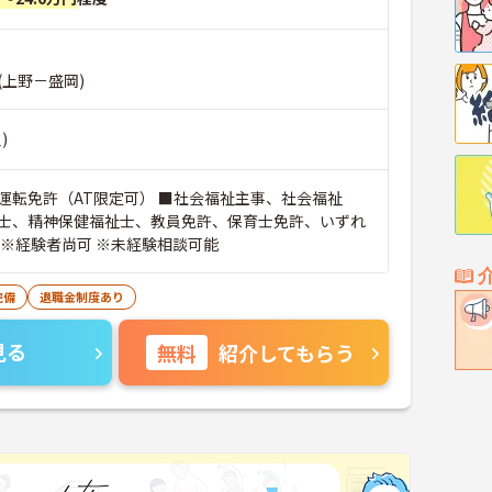
(上野－盛岡)
)
運転免許（AT限定可） ■社会福祉主事、社会福祉
士、精神保健福祉士、教員免許、保育士免許、いずれ
 ※経験者尚可 ※未経験相談可能
完備
退職金制度あり
見る
無料
紹介してもらう