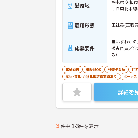
栃木県 矢板市 
勤務地
ＪＲ東北本線
雇用形態
正社員(正職員
■いずれかの
応募要件
援専門員／介
み）
車通勤可
未経験OK
残業少なめ
住
産休･育休･介護休暇取得実績あり
ボーナス
詳細を
3
件中 1-3件を表示