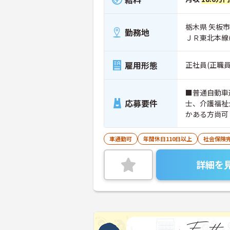
栃木県 矢板市
勤務地
ＪＲ東北本線
雇用形態
正社員(正職員
■普通自動車
応募要件
士、介護福祉
かある方尚可
車通勤可
年間休日110日以上
社会保険
詳細を