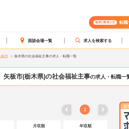
転職
無料!簡単1分
面談会場一覧
求人を検索する
矢板市
栃木県の社会福祉主事の求人・転職一覧
矢板市(栃木県)の社会福祉主事
の求人・転職一
1
月収順
年収順