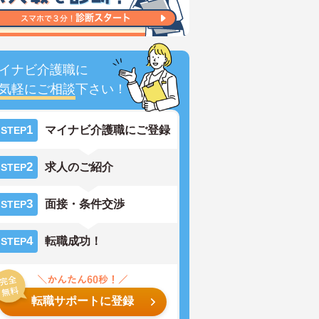
イナビ介護職に
気軽にご相談
下さい！
1
マイナビ介護職にご登録
STEP
2
求人のご紹介
STEP
3
面接・条件交渉
STEP
4
転職成功！
STEP
転職サポートに登録