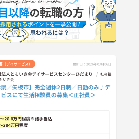
護（デイサービス）
更新日：2026年03月06日
祉法人ともいき会デイサービスセンターひだまり
社会福
もいき会
木県／矢板市】完全週休2日制／日勤のみ♪デ
ービスにて生活相談員の募集＜正社員＞
円～28.8万円
程度※諸手当込
～394万円
程度